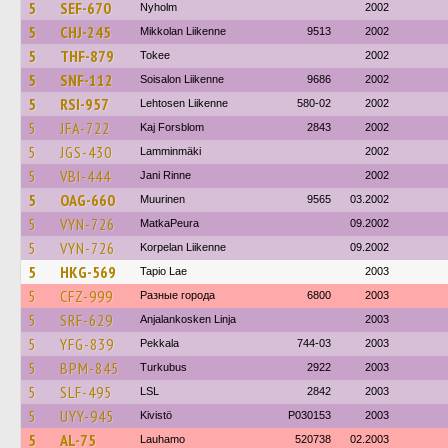
5
SEF-670
Nyholm
2002
5
CHJ-245
Mikkolan Liikenne
9513
2002
5
THF-879
Tokee
2002
5
SNF-112
Soisalon Liikenne
9686
2002
5
RSI-957
Lehtosen Liikenne
580-02
2002
5
JFA-722
Kaj Forsblom
2843
2002
5
JGS-430
Lamminmäki
2002
5
VBI-444
Jani Rinne
2002
5
OAG-660
Muurinen
9565
03.2002
5
VYN-726
MatkaPeura
09.2002
5
VYN-726
Korpelan Liikenne
09.2002
5
HKG-569
Tapio Lae
2003
5
CFZ-999
Разные города
6800
2003
5
SRF-629
Anjalankosken Linja
2003
5
YFG-839
Pekkala
744-03
2003
5
BPM-845
Turkubus
2922
2003
5
SLF-495
LSL
2842
2003
5
UYY-945
Kivistö
P030153
2003
5
AL-75
Lauhamo
520738
02.2003