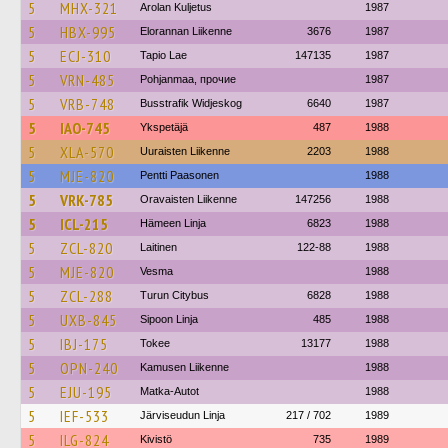
5
MHX-321
Arolan Kuljetus
1987
5
HBX-995
Elorannan Liikenne
3676
1987
5
ECJ-310
Tapio Lae
147135
1987
5
VRN-485
Pohjanmaa, прочие
1987
5
VRB-748
Busstrafik Widjeskog
6640
1987
5
IAO-745
Ykspetäjä
487
1988
5
XLA-570
Uuraisten Liikenne
2203
1988
5
MJE-820
Pentti Paasonen
1988
5
VRK-785
Oravaisten Liikenne
147256
1988
5
ICL-215
Hämeen Linja
6823
1988
5
ZCL-820
Laitinen
122-88
1988
5
MJE-820
Vesma
1988
5
ZCL-288
Turun Citybus
6828
1988
5
UXB-845
Sipoon Linja
485
1988
5
IBJ-175
Tokee
13177
1988
5
OPN-240
Kamusen Liikenne
1988
5
EJU-195
Matka-Autot
1988
5
IEF-533
Järviseudun Linja
217 / 702
1989
5
ILG-824
Kivistö
735
1989