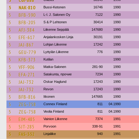
5
CGI-888
5
NAK-810
Bussi-Ketonen
16746
1990
5
BFB-590
L-l. J. Salonen Oy
7122
1990
5
BFB-205
S & P Lehtonen
30414
1990
5
AFJ-384
Liikenne Seppälä
147680
1990
5
EFE-617
Anjalankosken Linja
30191
1990
5
JAJ-867
Lohjan Liikenne
17242
1990
5
GEU-779
Lyttylän Liikenne
776
1990
5
KFB-373
Kutilan
1990
5
VFF-906
Matka-Salonen
281-90
1990
5
EFA-271
Satakunta, прочие
7234
1990
5
JAJ-732
Oskar Haglund
17243
1990
5
JAJ-732
Revon
17243
1990
5
BFB-816
Itkonen
147665
1990
5
ZEG-758
Connex Finland
811
04.1990
5
ZEG-758
Veolia Finland
811
04.1990
5
EIM-485
Vainion Liikenne
7374
1991
5
SJT-285
Porvoon
338-91
1991
5
FAS-352
Linjaliike
940
1991