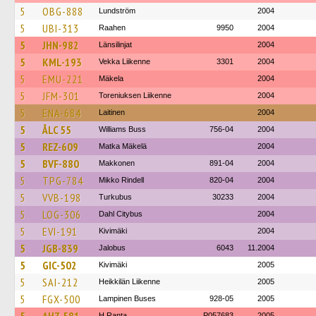
5
OBG-888
Lundström
2004
5
UBI-313
Raahen
9950
2004
5
JHN-982
Länsilinjat
2004
5
KML-193
Vekka Liikenne
3301
2004
5
EMU-221
Mäkela
2004
5
JFM-301
Toreniuksen Liikenne
2004
5
ENA-684
Laitinen
2004
5
ÅLC 55
Williams Buss
756-04
2004
5
REZ-609
Matka Mäkelä
2004
5
BVF-880
Makkonen
891-04
2004
5
TPG-784
Mikko Rindell
820-04
2004
5
VVB-198
Turkubus
30233
2004
5
LOG-306
Dahl Citybus
2004
5
EVI-191
Kivimäki
2004
5
JGB-839
Jalobus
6043
11.2004
5
GIC-502
Kivimäki
2005
5
SAI-212
Heikkilän Liikenne
2005
5
FGX-500
Lampinen Buses
928-05
2005
H.Ranta
P057683
2005