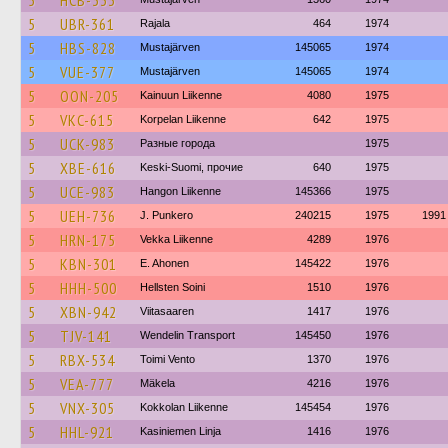
5
HCB-333
5
UBR-361
Rajala
464
1974
5
HBS-828
Mustajärven
145065
1974
5
VUE-377
Mustajärven
145065
1974
5
OON-205
Kainuun Liikenne
4080
1975
5
VKC-615
Korpelan Liikenne
642
1975
5
UCK-983
Разные города
1975
5
XBE-616
Keski-Suomi, прочие
640
1975
5
UCE-983
Hangon Liikenne
145366
1975
5
UEH-736
J. Punkero
240215
1975
1991
5
HRN-175
Vekka Liikenne
4289
1976
5
KBN-301
E. Ahonen
145422
1976
5
HHH-500
Hellsten Soini
1510
1976
5
XBN-942
Viitasaaren
1417
1976
5
TJV-141
Wendelin Transport
145450
1976
5
RBX-534
Toimi Vento
1370
1976
5
VEA-777
Mäkela
4216
1976
5
VNX-305
Kokkolan Liikenne
145454
1976
5
HHL-921
Kasiniemen Linja
1416
1976