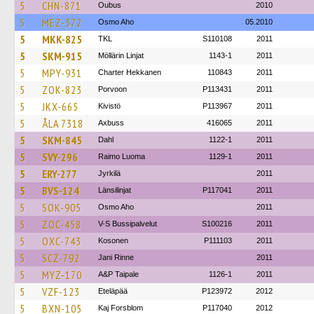
5
CHN-871
Oubus
2010
5
MEZ-372
Osmo Aho
05.2010
5
MKK-825
TKL
S110108
2011
5
SKM-915
Möllärin Linjat
1143-1
2011
5
MPY-931
Charter Hekkanen
110843
2011
5
ZOK-823
Porvoon
P113431
2011
5
JKX-665
Kivistö
P113967
2011
5
ÅLA 7318
Axbuss
416065
2011
5
SKM-845
Dahl
1122-1
2011
5
SVY-296
Raimo Luoma
1129-1
2011
5
ERY-277
Jyrkilä
2011
5
BVS-124
Länsilinjat
P117041
2011
5
SOK-905
Osmo Aho
2011
5
ZOC-458
V-S Bussipalvelut
S100216
2011
5
OXC-743
Kosonen
P111103
2011
5
SCZ-792
Jani Rinne
2011
5
MYZ-170
A&P Taipale
1126-1
2011
5
VZF-123
Eteläpää
P123972
2012
5
BXN-105
Kaj Forsblom
P117040
2012