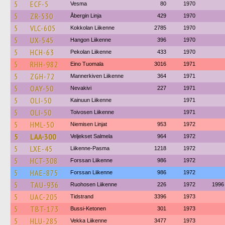
5
ECF-5
Vesma
80
1970
5
ZR-530
Åbergin Linja
429
1970
5
VLC-605
Kokkolan Liikenne
2785
1970
5
UX-545
Hangon Liikenne
396
1970
5
HCH-63
Pekolan Liikenne
433
1970
5
RHH-982
Eino Tuomala
3016
1971
5
ZGH-72
Mannerkiven Liikenne
364
1971
5
OAY-50
Nevakivi
227
1971
5
OLI-50
Kainuun Liikenne
1971
5
OLI-50
Toivosen Liikenne
1971
5
HML-50
Niemisen Linjat
953
1972
5
LAA-300
Veljekset Salmela
964
1972
5
LXE-45
Liikenne-Pasma
1218
1972
5
HCT-308
Forssan Liikenne
986
1972
5
HAE-875
Forssan Liikenne
986
1972
5
TAU-936
Ruohosen Liikenne
226
1972
1996
5
UAC-205
Tidstrand
3396
1973
5
TBT-173
Bussi-Ketonen
301
1973
5
HLU-285
Vekka Liikenne
3477
1973