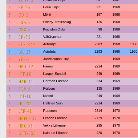
5
ZBT-80
5
EP-55
Porin Linjat
221
1968
5
OD-5
Mörö
187
1968
5
IRI-63
Sideby Trafikbolag
126
1968
5
OYX-5
Koiviston Oulu
98
1968
5
EP-55
Vähärauman
221
1968
5
RCS-844
Autolinjat
2283
1968
1980
5
GIL-25
Autolinjat
2283
1968
1980
5
YES-1
Järviseudun Linja
1969
5
HBT-32
Paunu
2214
1969
5
IYT-10
Kasper Sundell
249
1969
5
HAR-46
Härmän Liikenne
334
1969
5
TEV-5
Förbom
135
1969
5
IYT-10
Kivistö
249
1969
5
HI-901
Hellsten Soini
2214
1969
5
LRR-41
Ruponen
2814
1970
5
HNM-905
Lehdon Liikenne
2729
1970
5
HBC-55
Vekka Liikenne
295
1970
5
OET-605
Kainuun Liikenne
420
1970