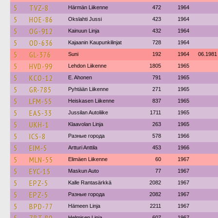
5
TVZ-8
Härmän Liikenne
472
1964
5
HOE-86
Okslahti Jussi
423
1964
5
OG-912
Kainuun Linja
432
1964
5
OD-636
Kajaanin Kaupunkilinjat
728
1964
5
GL-376
Suni
192
1964
06.1981
5
HVD-99
Lehdon Liikenne
1805
1965
5
KCO-12
E. Ahonen
791
1965
5
GR-785
Pyhtään Liikenne
271
1965
5
LFM-55
Heiskasen Liikenne
837
1965
5
EAS-33
Jussilan Autoliike
1711
1965
5
UKH-1
Klaavolan Linja
263
1965
5
ICS-8
Разные города
578
1966
5
EIM-5
Artturi Anttila
453
1966
5
MLN-55
Elimäen Liikenne
60
1967
5
EYC-15
Maskun Auto
77
1967
5
EPZ-5
Kalle Rantasärkkä
2082
1967
5
EPZ-5
Разные города
2082
1967
5
BPD-77
Hämeen Linja
2211
1967
Helmisen Linja
607
1967