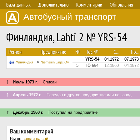
База данных
Дополнительно
Комментарии
Обновления
Автобусный транспорт
Финляндия, Lahti 2 № YRS-54
Регион
Предприятие
№
Гос.№
С...
По...
YRS-54
04.1972
07.1973
Финляндия
Niemisen Linjat Oy
5
IÖ-664
12.1960
04.1972
↑
Июль 1973 г.
Списан
↑
Апрель 1972 г.
Передан в другое предприятие или на завод
↑
Декабрь 1960 г.
Поступил на предприятие
Ваш комментарий
Вы не
вошли на сайт
.