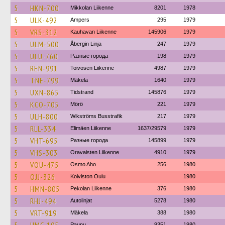
5
HKN-700
Mikkolan Liikenne
8201
1978
5
ULK-492
Ampers
295
1979
5
VRS-312
Kauhavan Liikenne
145906
1979
5
ULM-500
Åbergin Linja
247
1979
5
ULU-760
Разные города
198
1979
5
REN-991
Toivosen Liikenne
4987
1979
5
TNE-799
Mäkela
1640
1979
5
UXN-865
Tidstrand
145876
1979
5
KCO-705
Mörö
221
1979
5
ULH-800
Wikströms Busstrafik
217
1979
5
RLL-334
Elimäen Liikenne
1637/29579
1979
5
VHT-695
Разные города
145899
1979
5
VHS-303
Oravaisten Liikenne
4910
1979
5
VOU-475
Osmo Aho
256
1980
5
OJJ-326
Koiviston Oulu
1980
5
HMN-805
Pekolan Liikenne
376
1980
5
RHJ-494
Autolinjat
5278
1980
5
VRT-919
Mäkela
388
1980
Paunu
9351
1980