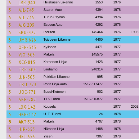
5
LBR-940
Heiskasen Liikenne
1553
1976
5
AJL-745
Saaren Auto
4394
1976
5
AJL-745
Turun Citybus
4394
1976
5
AJC-205
Espoon Auto
4292
1976
5
SBU-422
Pielisen
145464
1976
1993
5
UMR-626
Toivosen Liikenne
4400
1977
5
OEN-333
Kyllonen
4471
1977
5
VJO-505
Mäkela
145575
1977
5
XCC-815
Korhosen Linjat
1423
1977
5
TKR-405
Lauhamo
240314
1977
5
UJN-505
Pukkilan Liikenne
995
1977
5
TKU-773
Porin Linja-auto
1517 / 17477
1977
5
UOC-771
Bussi-Ketonen
902
1977
5
AKE-282
TTS Turku
1516 / 16877
1977
5
LBX-142
Kuusela
1977
2002
5
HKN-142
U. T. Tuomi
24
1978
5
AKT-813
Mäkela
4707
1978
5
HJP-655
Hämeen Linja
1488
1978
5
HKJ-555
Ylisen
7307
1978