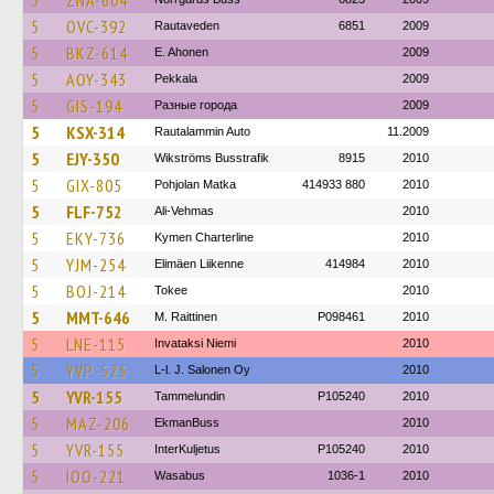
5
ZNA-604
5
OVC-392
Rautaveden
6851
2009
5
BKZ-614
E. Ahonen
2009
5
AOY-343
Pekkala
2009
5
GIS-194
Разные города
2009
5
KSX-314
Rautalammin Auto
11.2009
5
EJY-350
Wikströms Busstrafik
8915
2010
5
GIX-805
Pohjolan Matka
414933 880
2010
5
FLF-752
Ali-Vehmas
2010
5
EKY-736
Kymen Charterline
2010
5
YJM-254
Elimäen Liikenne
414984
2010
5
BOJ-214
Tokee
2010
5
MMT-646
M. Raittinen
P098461
2010
5
LNE-115
Invataksi Niemi
2010
5
YVP-523
L-l. J. Salonen Oy
2010
5
YVR-155
Tammelundin
P105240
2010
5
MAZ-206
EkmanBuss
2010
5
YVR-155
InterKuljetus
P105240
2010
5
IOO-221
Wasabus
1036-1
2010