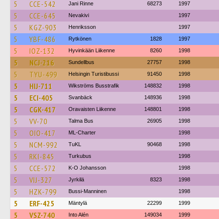
5
CCE-542
Jani Rinne
68273
1997
5
CCE-645
Nevakivi
1997
5
KGZ-903
Henriksson
1997
5
YBF-486
Rytkönen
1828
1997
5
IOZ-132
Hyvinkään Liikenne
8260
1998
5
NCJ-216
Sundellbus
27757
1998
5
TYU-499
Helsingin Turistibussi
91450
1998
5
HIJ-711
Wikströms Busstrafik
148832
1998
5
ECI-405
Svanbäck
148936
1998
5
CGK-417
Oravaisten Liikenne
148801
1998
5
VV-70
Talma Bus
26905
1998
5
OIO-417
ML-Charter
1998
5
NCM-992
TuKL
90468
1998
5
RKI-845
Turkubus
1998
5
CCE-572
K-O Johansson
1998
5
VIJ-327
Jyrkilä
8323
1998
5
HZK-799
Bussi-Manninen
1998
5
ERF-425
Mäntylä
22299
1999
5
VSZ-740
Into Alén
149034
1999