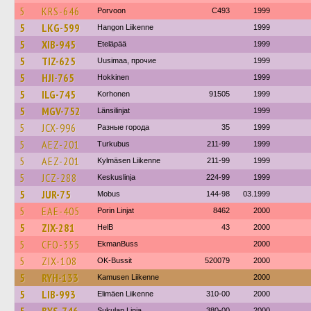
5
KRS-646
Porvoon
C493
1999
5
LKG-599
Hangon Liikenne
1999
5
XIB-945
Eteläpää
1999
5
TIZ-625
Uusimaa, прочие
1999
5
HJI-765
Hokkinen
1999
5
ILG-745
Korhonen
91505
1999
5
MGV-752
Länsilinjat
1999
5
JCX-996
Разные города
35
1999
5
AEZ-201
Turkubus
211-99
1999
5
AEZ-201
Kylmäsen Liikenne
211-99
1999
5
JCZ-288
Keskuslinja
224-99
1999
5
JUR-75
Mobus
144-98
03.1999
5
EAE-405
Porin Linjat
8462
2000
5
ZIX-281
HelB
43
2000
5
CFO-355
EkmanBuss
2000
5
ZIX-108
OK-Bussit
520079
2000
5
RYH-133
Kamusen Liikenne
2000
5
LIB-993
Elimäen Liikenne
310-00
2000
Sukulan Linja
380-00
2000