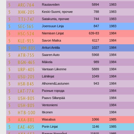
5
ARC-764
Rautaveden
5894
1983
5
XHK-205
Keski-Suomi, прочие
788
1983
5
TTJ-747
Satakunta, прочие
744
1983
5
SEC-365
Joensuun Linja
847
1983
5
HSC-524
Niemisen Linjat
639-83
1984
5
KLE-915
Savon Matka
6117
1984
5
TVM-805
Artturi Anttila
1027
1984
5
ATR-755
Saaren Auto
5968
1984
5
BGN-465
Mäkela
989
1984
5
URP-405
Vantaan Liikenne
5889
1984
5
USU-205
Lähilinjat
1049
1984
5
HSR-845
Alhonen&Lastunen
943
1984
5
LAT-774
Разные города
1984
5
USH-805
Paavo Sillanpää
1984
5
USH-805
Ventoniemi
1984
5
HTB-100
Itkonen
1984
5
AXA-881
Wasabus
1066
1985
5
EAE-405
Porin Linjat
1146
1985
Ragnar Norrgård
11915
1985