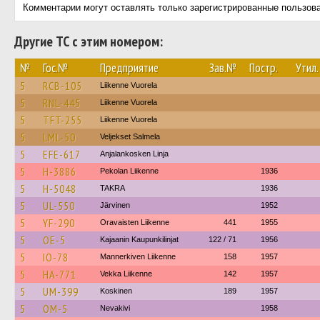
Комментарии могут оставлять только зарегистрированные пользов
Другие ТС с этим номером:
№
Гос.№
Предприятие
Зав.№
Постр.
Утил.
5
RCB-105
Liikenne Vuorela
5
RNL-445
Liikenne Vuorela
5
TFT-255
Liikenne Vuorela
5
LML-50
Veljekset Salmela
5
EFE-617
Anjalankosken Linja
5
H-3886
Pekolan Liikenne
1936
5
H-5048
TAKRA
1936
5
UL-550
Järvinen
1952
5
YF-290
Oravaisten Liikenne
441
1955
5
OE-5
Kajaanin Kaupunkilinjat
122 / 71
1956
5
IO-78
Mannerkiven Liikenne
158
1957
5
HA-771
Vekka Liikenne
142
1957
5
UM-399
Koskinen
189
1957
5
OM-5
Nevakivi
1958