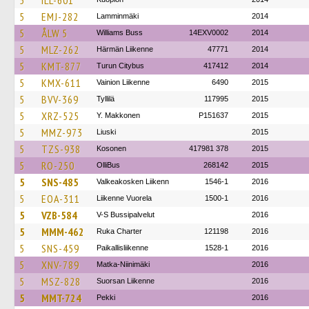
5
ILL-601
5
EMJ-282
Lamminmäki
2014
5
ÅLW 5
Williams Buss
14EXV0002
2014
5
MLZ-262
Härmän Liikenne
47771
2014
5
KMT-877
Turun Citybus
417412
2014
5
KMX-611
Vainion Liikenne
6490
2015
5
BVV-369
Tyllilä
117995
2015
5
XRZ-525
Y. Makkonen
P151637
2015
5
MMZ-973
Liuski
2015
5
TZS-938
Kosonen
417981 378
2015
5
RO-250
OlliBus
268142
2015
5
SNS-485
Valkeakosken Liikenn
1546-1
2016
5
EOA-311
Liikenne Vuorela
1500-1
2016
5
VZB-584
V-S Bussipalvelut
2016
5
MMM-462
Ruka Charter
121198
2016
5
SNS-459
Paikallisliikenne
1528-1
2016
5
XNV-789
Matka-Niinimäki
2016
5
MSZ-828
Suorsan Liikenne
2016
5
MMT-724
Pekki
2016