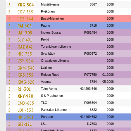
5
YKG-504
Mynäliikenne
3867
2008
5
CKV-369
Rytkönen
2008
5
EEZ-544
Bussi-Manninen
2008
5
RAI-605
Paunu
6718
2008
5
UAI-705
Ingves Bussar
P081454
2008
5
BJY-491
Pekki
2008
5
OAZ-842
Toreniuksen Liikenne
2008
5
NIC-763
Svanbäck
P080372
2008
5
VSY-964
Oravaisten Liikenne
2008
5
GKM-348
Laitinen
2008
5
KRS-555
Reissu Ruoti
P077750
01.2008
5
KMG-626
Vesma
3784
05.2008
5
RJI-301
Toimi Vento
414293 646
2009
5
XNY-970
S & P Lehtonen
2009
5
CMX-665
TLO
P093604
2009
5
LOH-333
Pakkalan Liikenne
6822
2009
5
NKK-561
Porvoon
414469 692
2009
5
GIS-121
LSL
117503
2009
Norrgårds Buss
6823
2009