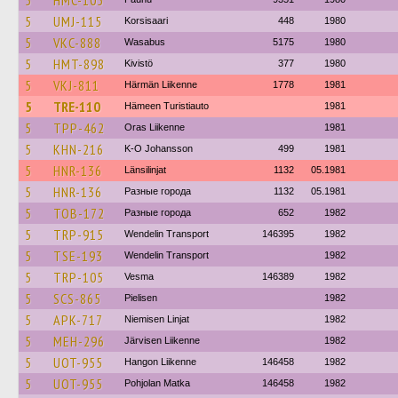
5
HMC-105
5
UMJ-115
Korsisaari
448
1980
5
VKC-888
Wasabus
5175
1980
5
HMT-898
Kivistö
377
1980
5
VKJ-811
Härmän Liikenne
1778
1981
5
TRE-110
Hämeen Turistiauto
1981
5
TPP-462
Oras Liikenne
1981
5
KHN-216
K-O Johansson
499
1981
5
HNR-136
Länsilinjat
1132
05.1981
5
HNR-136
Разные города
1132
05.1981
5
TOB-172
Разные города
652
1982
5
TRP-915
Wendelin Transport
146395
1982
5
TSE-193
Wendelin Transport
1982
5
TRP-105
Vesma
146389
1982
5
SCS-865
Pielisen
1982
5
APK-717
Niemisen Linjat
1982
5
MEH-296
Järvisen Liikenne
1982
5
UOT-955
Hangon Liikenne
146458
1982
5
UOT-955
Pohjolan Matka
146458
1982