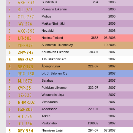
5
AXG-833
Sundellbus
294
2006
5
BLI-973
Peimarin Liikenne
2006
5
OTL-757
Mobus
2006
5
IAY-576
Matka-Niinimäki
2006
5
AXG-898
Nevakivi
2006
5
JJT-305
Nobina Finland
3663
06.2006
5
YIN-937
Sudhomin Liikenne Ay
10.2006
5
ZNY-745
Kauhavan Liikenne
30307
2007
5
VVB-237
Tilausliikenne Are
2007
5
SBY-173
Åbergin Linja
221-07
2007
5
RPG-188
L-l. J. Salonen Oy
2007
5
MJI-672
Satabus
2007
5
CYP-55
Pukkilan Liikenne
332-07
2007
5
IJZ-825
Westendin Linja
2007
5
NHM-102
Viitasaaren
2007
5
JGX-805
Andersson
229-07
2007
5
HJI-756
Tokee
2007
5
IOJ-366
Paakinaho
136059
2007
5
XEY-554
Niemisen Linjat
294-07
07.2007