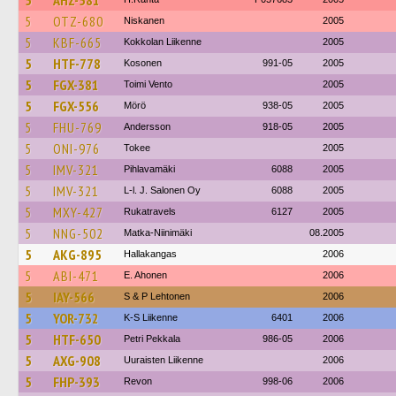
5
AHZ-581
5
OTZ-680
Niskanen
2005
5
KBF-665
Kokkolan Liikenne
2005
5
HTF-778
Kosonen
991-05
2005
5
FGX-381
Toimi Vento
2005
5
FGX-556
Mörö
938-05
2005
5
FHU-769
Andersson
918-05
2005
5
ONI-976
Tokee
2005
5
IMV-321
Pihlavamäki
6088
2005
5
IMV-321
L-l. J. Salonen Oy
6088
2005
5
MXY-427
Rukatravels
6127
2005
5
NNG-502
Matka-Niinimäki
08.2005
5
AKG-895
Hallakangas
2006
5
ABI-471
E. Ahonen
2006
5
IAY-566
S & P Lehtonen
2006
5
YOR-732
K-S Liikenne
6401
2006
5
HTF-650
Petri Pekkala
986-05
2006
5
AXG-908
Uuraisten Liikenne
2006
5
FHP-393
Revon
998-06
2006