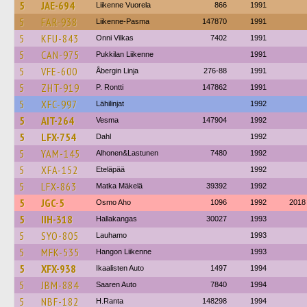
5
JAE-694
Liikenne Vuorela
866
1991
5
FAR-938
Liikenne-Pasma
147870
1991
5
KFU-843
Onni Vilkas
7402
1991
5
CAN-975
Pukkilan Liikenne
1991
5
VFE-600
Åbergin Linja
276-88
1991
5
ZHT-919
P. Rontti
147862
1991
5
XFC-997
Lähilinjat
1992
5
AIT-264
Vesma
147904
1992
5
LFX-754
Dahl
1992
5
YAM-145
Alhonen&Lastunen
7480
1992
5
XFA-152
Eteläpää
1992
5
LFX-863
Matka Mäkelä
39392
1992
5
JGC-5
Osmo Aho
1096
1992
2018
5
IIH-318
Hallakangas
30027
1993
5
SYO-805
Lauhamo
1993
5
MFK-535
Hangon Liikenne
1993
5
XFX-938
Ikaalisten Auto
1497
1994
5
JBM-884
Saaren Auto
7840
1994
5
NBF-182
H.Ranta
148298
1994