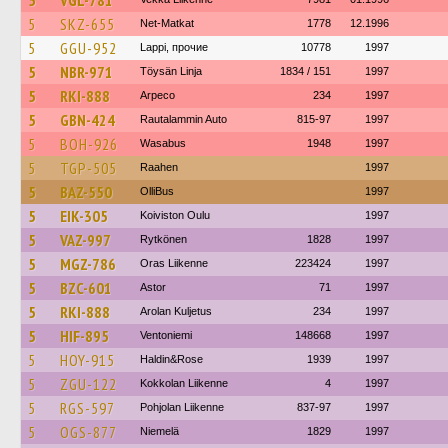
5
VGL-781
5
SKZ-655
Net-Matkat
1778
12.1996
5
GGU-952
Lappi, прочие
10778
1997
5
NBR-971
Töysän Linja
1834 / 151
1997
5
RKI-888
Arpeco
234
1997
5
GBN-424
Rautalammin Auto
815-97
1997
5
BOH-926
Wasabus
1948
1997
5
TGP-505
Raahen
1997
5
BAZ-550
OlliBus
1997
5
EIK-305
Koiviston Oulu
1997
5
VAZ-997
Rytkönen
1828
1997
5
MGZ-786
Oras Liikenne
223424
1997
5
BZC-601
Astor
71
1997
5
RKI-888
Arolan Kuljetus
234
1997
5
HIF-895
Ventoniemi
148668
1997
5
HOY-915
Haldin&Rose
1939
1997
5
ZGU-122
Kokkolan Liikenne
4
1997
5
RGS-597
Pohjolan Liikenne
837-97
1997
5
OGS-877
Niemelä
1829
1997