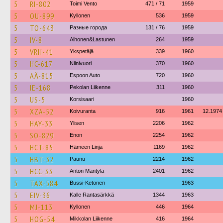
5
RI-802
Toimi Vento
471 / 71
1959
5
OU-899
Kyllonen
536
1959
5
TO-643
Разные города
131 / 76
1959
5
IV-8
Alhonen&Lastunen
264
1959
5
VRH-41
Ykspetäjä
339
1960
5
HC-617
Niinivuori
370
1960
5
AÄ-815
Espoon Auto
720
1960
5
IE-168
Pekolan Liikenne
311
1960
5
US-5
Korsisaari
1960
5
XZA-52
Koivuranta
916
1961
12.1974
5
HAY-33
Ylisen
2206
1962
5
SO-829
Enon
2254
1962
5
HCT-85
Hämeen Linja
1169
1962
5
HBT-32
Paunu
2214
1962
5
HCC-33
Anton Mäntylä
2401
1962
5
TAX-584
Bussi-Ketonen
1963
5
EIV-36
Kalle Rantasärkkä
1344
1963
5
MJ-113
Kyllonen
446
1964
5
HOG-54
Mikkolan Liikenne
416
1964