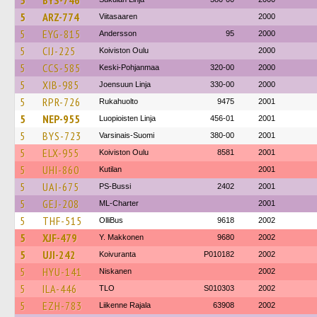
5
BYS-746
5
ARZ-774
Viitasaaren
2000
5
EYG-815
Andersson
95
2000
5
CIJ-225
Koiviston Oulu
2000
5
CCS-585
Keski-Pohjanmaa
320-00
2000
5
XIB-985
Joensuun Linja
330-00
2000
5
RPR-726
Rukahuolto
9475
2001
5
NEP-955
Luopioisten Linja
456-01
2001
5
BYS-723
Varsinais-Suomi
380-00
2001
5
ELX-955
Koiviston Oulu
8581
2001
5
UHI-860
Kutilan
2001
5
UAI-675
PS-Bussi
2402
2001
5
GEJ-208
ML-Charter
2001
5
THF-515
OlliBus
9618
2002
5
XJF-479
Y. Makkonen
9680
2002
5
UJI-242
Koivuranta
P010182
2002
5
HYU-141
Niskanen
2002
5
ILA-446
TLO
S010303
2002
5
EZH-783
Liikenne Rajala
63908
2002