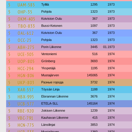
5
UAM-585
Tyllilä
1295
1973
5
OHP-35
Pohjola
1323
1973
5
OKM-405
Koiviston Oulu
367
1973
5
TBO-833
Bussi-Ketonen
1097
1973
5
OAL-612
Koiviston Oulu
367
1973
5
OCC-25
Pohjola
1323
1973
5
ABH-275
Porin Liikenne
3445
01.1973
5
UCE-305
Ventoniemi
516
1974
5
UOP-805
Grönberg
3693
1974
5
HCC-294
Ykspetäjä
1195
1974
5
HGN-806
Mustajärven
145065
1974
5
UKP-803
Разные города
3732
1974
5
XAR-557
Töysän Linja
1188
1974
5
HBX-995
Elorannan Liikenne
3676
1974
5
UCB-577
ETELA-SLL
145164
1974
5
RBE-920
Jokisen Liikenne
1239
1974
5
VBC-791
Kauhavan Liikenne
415
1974
5
HCN-775
Länsilinjat
3853
1974
Mustajärven
1360
1974