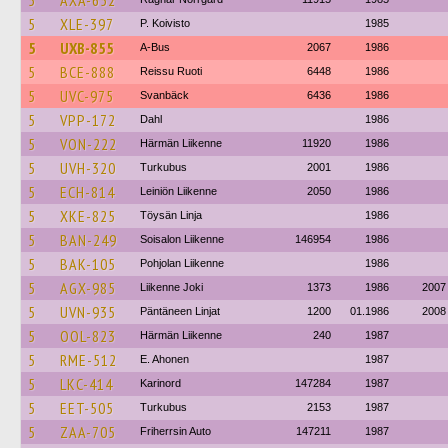
5
AXA-652
5
XLE-397
P. Koivisto
1985
5
UXB-855
A-Bus
2067
1986
5
BCE-888
Reissu Ruoti
6448
1986
5
UVC-975
Svanbäck
6436
1986
5
VPP-172
Dahl
1986
5
VON-222
Härmän Liikenne
11920
1986
5
UVH-320
Turkubus
2001
1986
5
ECH-814
Leiniön Liikenne
2050
1986
5
XKE-825
Töysän Linja
1986
5
BAN-249
Soisalon Liikenne
146954
1986
5
BAK-105
Pohjolan Liikenne
1986
5
AGX-985
Liikenne Joki
1373
1986
2007
5
UVN-935
Päntäneen Linjat
1200
01.1986
2008
5
OOL-823
Härmän Liikenne
240
1987
5
RME-512
E. Ahonen
1987
5
LKC-414
Karinord
147284
1987
5
EET-505
Turkubus
2153
1987
5
ZAA-705
Friherrsin Auto
147211
1987