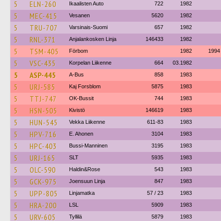
5
ELN-260
Ikaalisten Auto
722
1982
5
MEC-415
Vesanen
5620
1982
5
TRU-707
Varsinais-Suomi
657
1982
5
RNL-371
Anjalankosken Linja
146433
1982
5
TSM-405
Förbom
1982
1994
5
VSC-435
Korpelan Liikenne
664
03.1982
5
ASP-445
A-Bus
858
1983
5
URJ-585
Kaj Forsblom
5875
1983
5
TTJ-747
OK-Bussit
744
1983
5
HSN-505
Kivistö
146619
1983
5
HUN-545
Vekka Liikenne
611-83
1983
5
HPV-716
E. Ahonen
3104
1983
5
HPC-403
Bussi-Manninen
3195
1983
5
URJ-165
SLT
5935
1983
5
OLC-590
Haldin&Rose
543
1983
5
GCK-975
Joensuun Linja
847
1983
5
UPP-805
Linjamatka
57 / 23
1983
5
HRA-200
LSL
5909
1983
5
URV-605
Tyllilä
5879
1983