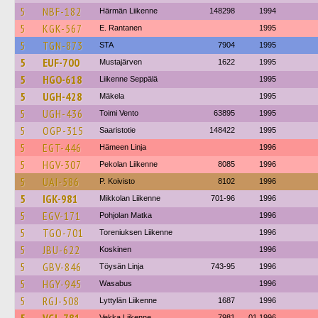
5
NBF-182
Härmän Liikenne
148298
1994
5
KGK-567
E. Rantanen
1995
5
TGN-873
STA
7904
1995
5
EUF-700
Mustajärven
1622
1995
5
HGO-618
Liikenne Seppälä
1995
5
UGH-428
Mäkela
1995
5
UGH-436
Toimi Vento
63895
1995
5
OGP-315
Saaristotie
148422
1995
5
EGT-446
Hämeen Linja
1996
5
HGV-307
Pekolan Liikenne
8085
1996
5
UAI-586
P. Koivisto
8102
1996
5
IGK-981
Mikkolan Liikenne
701-96
1996
5
EGV-171
Pohjolan Matka
1996
5
TGO-701
Toreniuksen Liikenne
1996
5
JBU-622
Koskinen
1996
5
GBV-846
Töysän Linja
743-95
1996
5
HGY-945
Wasabus
1996
5
RGJ-508
Lyttylän Liikenne
1687
1996
Vekka Liikenne
7981
01.1996