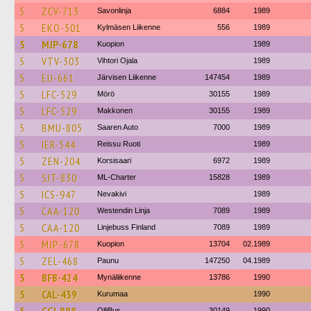
5
ZCV-713
Savonlinja
6884
1989
5
EKO-501
Kylmäsen Liikenne
556
1989
5
MJP-678
Kuopion
1989
5
VTV-303
Vihtori Ojala
1989
5
EIJ-661
Järvisen Liikenne
147454
1989
5
LFC-529
Mörö
30155
1989
5
LFC-529
Makkonen
30155
1989
5
BMU-805
Saaren Auto
7000
1989
5
IER-544
Reissu Ruoti
1989
5
ZEN-204
Korsisaari
6972
1989
5
SJT-830
ML-Charter
15828
1989
5
ICS-947
Nevakivi
1989
5
CAA-120
Westendin Linja
7089
1989
5
CAA-120
Linjebuss Finland
7089
1989
5
MJP-678
Kuopion
13704
02.1989
5
ZEL-468
Paunu
147250
04.1989
5
BFB-424
Mynäliikenne
13786
1990
5
CAL-439
Kurumaa
1990
OlliBus
30149
1990