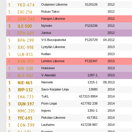
5
YKO-674
Oulaisten Liikenne
S120126
2012
5
EXI-256
Rukan Taksi
2012
5
GKM-343
Hangon Liikenne
2012
5
ILE-500
Nyholm
P115236
2012
5
BPH-605
Jarbus
2012
5
BPA-299
V-S Bussipalvelut
P120729
04.2012
5
XXC-998
Lyttylän Liikenne
2013
5
LLN-851
Kutilan
2013
5
BXN-935
Lehdon Liikenne
P132347
2013
5
NJH-100
Hokkinen
2013
5
NLX-942
V. Alamäki
1287-1
2013
5
NJE-465
Niemelä
1315-1
09.2013
5
XVP-132
Savo-Karjalan Linja
13680
2014
5
ENA-735
TuKL
417313 8954
2014
5
OUN-397
Porin Linjat
417782 238
2014
5
MMC-295
Ingves
1391-1
2014
5
YYC-695
Pekolan Liikenne
417351
2014
5
EON-399
Lauhamo
417238 887
2014
Kuopion
2014