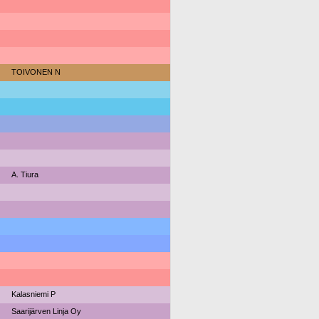
TOIVONEN N
A. Tiura
Kalasniemi P
Saarijärven Linja Oy