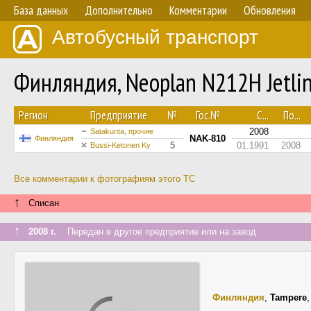
База данных
Дополнительно
Комментарии
Обновления
Автобусный транспорт
Финляндия, Neoplan N212H Jetli
Регион
Предприятие
№
Гос.№
С...
По...
2008
Satakunta, прочие
NAK-810
Финляндия
5
01.1991
2008
Bussi-Ketonen Ky
Все комментарии к фотографиям этого ТС
↑
Списан
↑
2008 г.
Передан в другое предприятие или на завод
Финляндия
,
Tampere