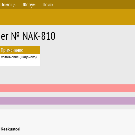
Помощь
Форум
Поиск
ner № NAK-810
Примечание
Valtaliikenne (Harjavalta)
,
Keskustori