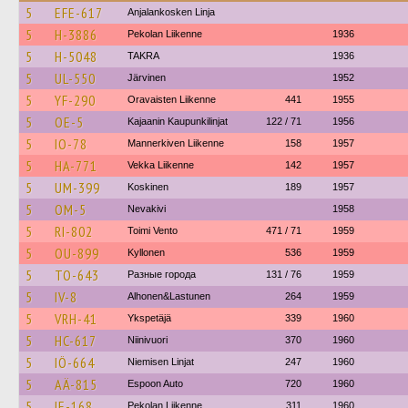
5
EFE-617
Anjalankosken Linja
5
H-3886
Pekolan Liikenne
1936
5
H-5048
TAKRA
1936
5
UL-550
Järvinen
1952
5
YF-290
Oravaisten Liikenne
441
1955
5
OE-5
Kajaanin Kaupunkilinjat
122 / 71
1956
5
IO-78
Mannerkiven Liikenne
158
1957
5
HA-771
Vekka Liikenne
142
1957
5
UM-399
Koskinen
189
1957
5
OM-5
Nevakivi
1958
5
RI-802
Toimi Vento
471 / 71
1959
5
OU-899
Kyllonen
536
1959
5
TO-643
Разные города
131 / 76
1959
5
IV-8
Alhonen&Lastunen
264
1959
5
VRH-41
Ykspetäjä
339
1960
5
HC-617
Niinivuori
370
1960
5
IÖ-664
Niemisen Linjat
247
1960
5
AÄ-815
Espoon Auto
720
1960
5
IE-168
Pekolan Liikenne
311
1960