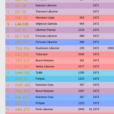
5
OLI-50
Kainuun Liikenne
1971
5
OLI-50
Toivosen Liikenne
1971
5
HML-50
Niemisen Linjat
953
1972
5
LAA-300
Veljekset Salmela
964
1972
5
LXE-45
Liikenne-Pasma
1218
1972
5
HCT-308
Forssan Liikenne
986
1972
5
HAE-875
Forssan Liikenne
986
1972
5
TAU-936
Ruohosen Liikenne
226
1972
1996
5
UAC-205
Tidstrand
3396
1973
5
TBT-173
Bussi-Ketonen
301
1973
5
HLU-285
Vekka Liikenne
3477
1973
5
UAM-585
Tyllilä
1295
1973
5
OHP-35
Pohjola
1323
1973
5
OKM-405
Koiviston Oulu
367
1973
5
TBO-833
Bussi-Ketonen
1097
1973
5
OAL-612
Koiviston Oulu
367
1973
5
OCC-25
Pohjola
1323
1973
5
ABH-275
Porin Liikenne
3445
01.1973