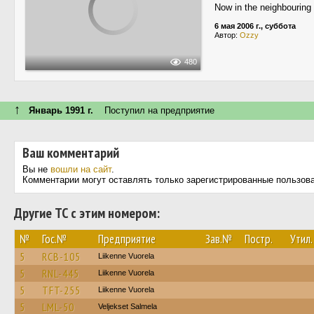
Now in the neighbouring c
6 мая 2006 г., суббота
Автор:
Ozzy
480
↑
Январь 1991 г.
Поступил на предприятие
Ваш комментарий
Вы не
вошли на сайт
.
Комментарии могут оставлять только зарегистрированные пользов
Другие ТС с этим номером:
№
Гос.№
Предприятие
Зав.№
Постр.
Утил.
5
RCB-105
Liikenne Vuorela
5
RNL-445
Liikenne Vuorela
5
TFT-255
Liikenne Vuorela
5
LML-50
Veljekset Salmela