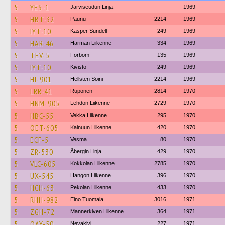
5
YES-1
Järviseudun Linja
1969
5
HBT-32
Paunu
2214
1969
5
IYT-10
Kasper Sundell
249
1969
5
HAR-46
Härmän Liikenne
334
1969
5
TEV-5
Förbom
135
1969
5
IYT-10
Kivistö
249
1969
5
HI-901
Hellsten Soini
2214
1969
5
LRR-41
Ruponen
2814
1970
5
HNM-905
Lehdon Liikenne
2729
1970
5
HBC-55
Vekka Liikenne
295
1970
5
OET-605
Kainuun Liikenne
420
1970
5
ECF-5
Vesma
80
1970
5
ZR-530
Åbergin Linja
429
1970
5
VLC-605
Kokkolan Liikenne
2785
1970
5
UX-545
Hangon Liikenne
396
1970
5
HCH-63
Pekolan Liikenne
433
1970
5
RHH-982
Eino Tuomala
3016
1971
5
ZGH-72
Mannerkiven Liikenne
364
1971
5
OAY-50
Nevakivi
227
1971