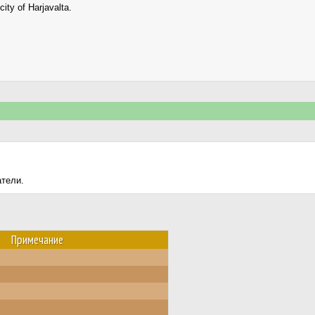
ity of Harjavalta.
атели.
Примечание