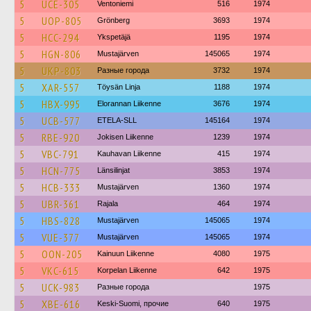
5
UCE-305
Ventoniemi
516
1974
5
UOP-805
Grönberg
3693
1974
5
HCC-294
Ykspetäjä
1195
1974
5
HGN-806
Mustajärven
145065
1974
5
UKP-803
Разные города
3732
1974
5
XAR-557
Töysän Linja
1188
1974
5
HBX-995
Elorannan Liikenne
3676
1974
5
UCB-577
ETELA-SLL
145164
1974
5
RBE-920
Jokisen Liikenne
1239
1974
5
VBC-791
Kauhavan Liikenne
415
1974
5
HCN-775
Länsilinjat
3853
1974
5
HCB-333
Mustajärven
1360
1974
5
UBR-361
Rajala
464
1974
5
HBS-828
Mustajärven
145065
1974
5
VUE-377
Mustajärven
145065
1974
5
OON-205
Kainuun Liikenne
4080
1975
5
VKC-615
Korpelan Liikenne
642
1975
5
UCK-983
Разные города
1975
5
XBE-616
Keski-Suomi, прочие
640
1975