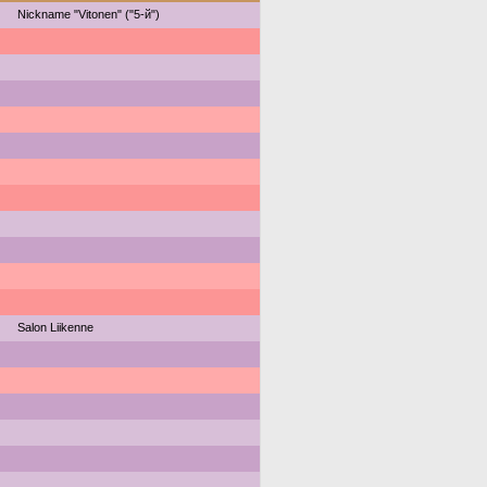
Nickname "Vitonen" ("5-й")
Salon Liikenne