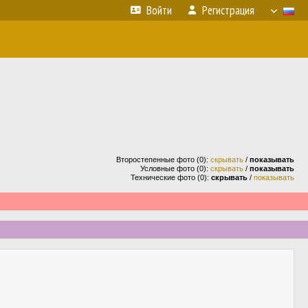
Войти
Регистрация
Второстепенные фото (0):
скрывать
/
показывать
Условные фото (0):
скрывать
/
показывать
Технические фото (0):
скрывать
/
показывать