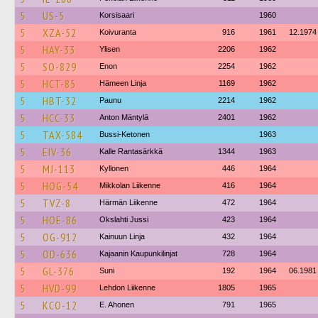
5
US-5
Korsisaari
1960
5
XZA-52
Koivuranta
916
1961
12.1974
5
HAY-33
Ylisen
2206
1962
5
SO-829
Enon
2254
1962
5
HCT-85
Hämeen Linja
1169
1962
5
HBT-32
Paunu
2214
1962
5
HCC-33
Anton Mäntylä
2401
1962
5
TAX-584
Bussi-Ketonen
1963
5
EIV-36
Kalle Rantasärkkä
1344
1963
5
MJ-113
Kyllonen
446
1964
5
HOG-54
Mikkolan Liikenne
416
1964
5
TVZ-8
Härmän Liikenne
472
1964
5
HOE-86
Okslahti Jussi
423
1964
5
OG-912
Kainuun Linja
432
1964
5
OD-636
Kajaanin Kaupunkilinjat
728
1964
5
GL-376
Suni
192
1964
06.1981
5
HVD-99
Lehdon Liikenne
1805
1965
5
KCO-12
E. Ahonen
791
1965