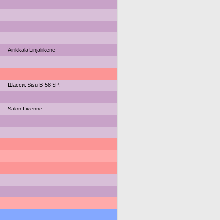
Airikkala Linjaliikene
Шасси: Sisu B-58 SP.
Salon Liikenne