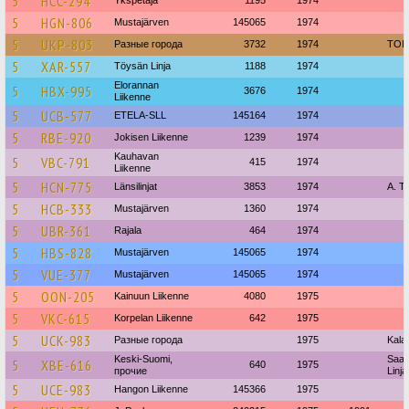
5
HCC-294
5
HGN-806
Mustajärven
145065
1974
5
UKP-803
Разные города
3732
1974
TOI
5
XAR-557
Töysän Linja
1188
1974
Elorannan
5
HBX-995
3676
1974
Liikenne
5
UCB-577
ETELA-SLL
145164
1974
5
RBE-920
Jokisen Liikenne
1239
1974
Kauhavan
5
VBC-791
415
1974
Liikenne
5
HCN-775
Länsilinjat
3853
1974
A. Ti
5
HCB-333
Mustajärven
1360
1974
5
UBR-361
Rajala
464
1974
5
HBS-828
Mustajärven
145065
1974
5
VUE-377
Mustajärven
145065
1974
5
OON-205
Kainuun Liikenne
4080
1975
5
VKC-615
Korpelan Liikenne
642
1975
5
UCK-983
Разные города
1975
Kala
Keski-Suomi,
Saar
5
XBE-616
640
1975
прочие
Linj
5
UCE-983
Hangon Liikenne
145366
1975