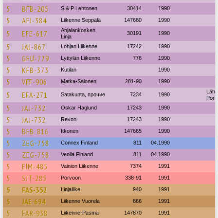
5
BFB-205
S & P Lehtonen
30414
1990
5
AFJ-384
Liikenne Seppälä
147680
1990
Anjalankosken
5
EFE-617
30191
1990
Linja
5
JAJ-867
Lohjan Liikenne
17242
1990
5
GEU-779
Lyttylän Liikenne
776
1990
5
KFB-373
Kutilan
1990
5
VFF-906
Matka-Salonen
281-90
1990
Lähil
5
EFA-271
Satakunta, прочие
7234
1990
Pori
5
JAJ-732
Oskar Haglund
17243
1990
5
JAJ-732
Revon
17243
1990
5
BFB-816
Itkonen
147665
1990
5
ZEG-758
Connex Finland
811
04.1990
5
ZEG-758
Veolia Finland
811
04.1990
5
EIM-485
Vainion Liikenne
7374
1991
5
SJT-285
Porvoon
338-91
1991
5
FAS-352
Linjaliike
940
1991
5
JAE-694
Liikenne Vuorela
866
1991
5
FAR-938
Liikenne-Pasma
147870
1991