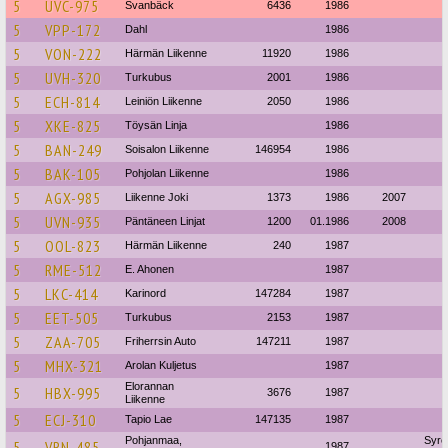
5
UVC-975
Svanbäck
6436
1986
5
VPP-172
Dahl
1986
5
VON-222
Härmän Liikenne
11920
1986
5
UVH-320
Turkubus
2001
1986
5
ECH-814
Leiniön Liikenne
2050
1986
5
XKE-825
Töysän Linja
1986
5
BAN-249
Soisalon Liikenne
146954
1986
5
BAK-105
Pohjolan Liikenne
1986
5
AGX-985
Liikenne Joki
1373
1986
2007
5
UVN-935
Päntäneen Linjat
1200
01.1986
2008
5
OOL-823
Härmän Liikenne
240
1987
5
RME-512
E. Ahonen
1987
5
LKC-414
Karinord
147284
1987
5
EET-505
Turkubus
2153
1987
5
ZAA-705
Friherrsin Auto
147211
1987
5
MHX-321
Arolan Kuljetus
1987
Elorannan
5
HBX-995
3676
1987
Liikenne
5
ECJ-310
Tapio Lae
147135
1987
Pohjanmaa,
Syre
5
VRN-485
1987