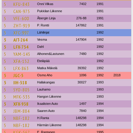
5
KFU-843
Onni Vilkas
7402
1991
5
CAN-975
Pukkilan Liikenne
1991
5
VFE-600
Åbergin Linja
276-88
1991
5
ZHT-919
P. Rontti
147862
1991
5
XFC-997
Lähilinjat
1992
5
AIT-264
Vesma
147904
1992
5
LFX-754
Dahl
1992
5
YAM-145
Alhonen&Lastunen
7480
1992
5
XFA-152
Eteläpää
1992
5
LFX-863
Matka Mäkelä
39392
1992
5
JGC-5
Osmo Aho
1096
1992
2018
5
IIH-318
Hallakangas
30027
1993
5
SYO-805
Lauhamo
1993
5
MFK-535
Hangon Liikenne
1993
5
XFX-938
Ikaalisten Auto
1497
1994
5
JBM-884
Saaren Auto
7840
1994
5
NBF-182
H.Ranta
148298
1994
5
NBF-182
Härmän Liikenne
148298
1994
5
KGK-567
E. Rantanen
1995