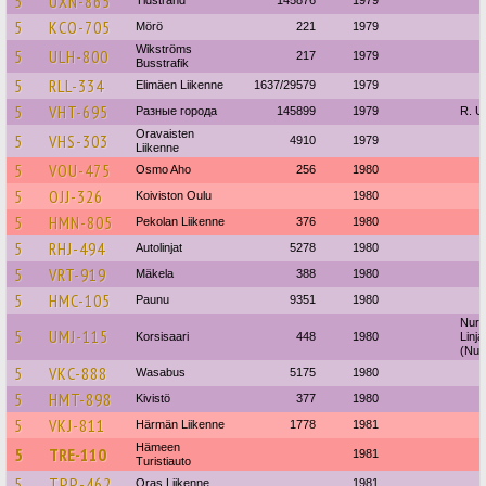
5
UXN-865
5
KCO-705
Mörö
221
1979
Wikströms
5
ULH-800
217
1979
Busstrafik
5
RLL-334
Elimäen Liikenne
1637/29579
1979
5
VHT-695
Разные города
145899
1979
R. U
Oravaisten
5
VHS-303
4910
1979
Liikenne
5
VOU-475
Osmo Aho
256
1980
5
OJJ-326
Koiviston Oulu
1980
5
HMN-805
Pekolan Liikenne
376
1980
5
RHJ-494
Autolinjat
5278
1980
5
VRT-919
Mäkela
388
1980
5
HMC-105
Paunu
9351
1980
Nurm
5
UMJ-115
Korsisaari
448
1980
Linj
(Nurm
5
VKC-888
Wasabus
5175
1980
5
HMT-898
Kivistö
377
1980
5
VKJ-811
Härmän Liikenne
1778
1981
Hämeen
5
TRE-110
1981
Turistiauto
5
TPP-462
Oras Liikenne
1981