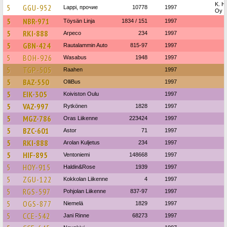
K. H
5
GGU-952
Lappi, прочие
10778
1997
Oy (
5
NBR-971
Töysän Linja
1834 / 151
1997
5
RKI-888
Arpeco
234
1997
5
GBN-424
Rautalammin Auto
815-97
1997
5
BOH-926
Wasabus
1948
1997
5
TGP-505
Raahen
1997
5
BAZ-550
OlliBus
1997
5
EIK-305
Koiviston Oulu
1997
5
VAZ-997
Rytkönen
1828
1997
5
MGZ-786
Oras Liikenne
223424
1997
5
BZC-601
Astor
71
1997
5
RKI-888
Arolan Kuljetus
234
1997
5
HIF-895
Ventoniemi
148668
1997
5
HOY-915
Haldin&Rose
1939
1997
5
ZGU-122
Kokkolan Liikenne
4
1997
5
RGS-597
Pohjolan Liikenne
837-97
1997
5
OGS-877
Niemelä
1829
1997
5
CCE-542
Jani Rinne
68273
1997