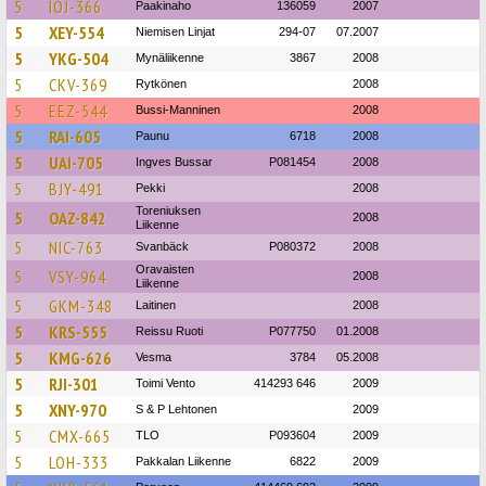
5
IOJ-366
Paakinaho
136059
2007
5
XEY-554
Niemisen Linjat
294-07
07.2007
5
YKG-504
Mynäliikenne
3867
2008
5
CKV-369
Rytkönen
2008
5
EEZ-544
Bussi-Manninen
2008
5
RAI-605
Paunu
6718
2008
5
UAI-705
Ingves Bussar
P081454
2008
5
BJY-491
Pekki
2008
Toreniuksen
5
OAZ-842
2008
Liikenne
5
NIC-763
Svanbäck
P080372
2008
Oravaisten
5
VSY-964
2008
Liikenne
5
GKM-348
Laitinen
2008
5
KRS-555
Reissu Ruoti
P077750
01.2008
5
KMG-626
Vesma
3784
05.2008
5
RJI-301
Toimi Vento
414293 646
2009
5
XNY-970
S & P Lehtonen
2009
5
CMX-665
TLO
P093604
2009
5
LOH-333
Pakkalan Liikenne
6822
2009