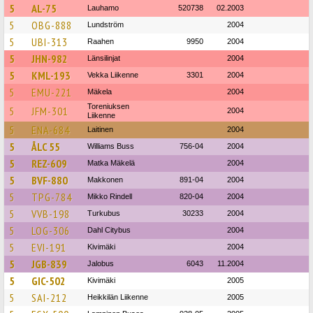
5
AL-75
Lauhamo
520738
02.2003
5
OBG-888
Lundström
2004
5
UBI-313
Raahen
9950
2004
5
JHN-982
Länsilinjat
2004
5
KML-193
Vekka Liikenne
3301
2004
5
EMU-221
Mäkela
2004
Toreniuksen
5
JFM-301
2004
Liikenne
5
ENA-684
Laitinen
2004
5
ÅLC 55
Williams Buss
756-04
2004
5
REZ-609
Matka Mäkelä
2004
5
BVF-880
Makkonen
891-04
2004
5
TPG-784
Mikko Rindell
820-04
2004
5
VVB-198
Turkubus
30233
2004
5
LOG-306
Dahl Citybus
2004
5
EVI-191
Kivimäki
2004
5
JGB-839
Jalobus
6043
11.2004
5
GIC-502
Kivimäki
2005
5
SAI-212
Heikkilän Liikenne
2005