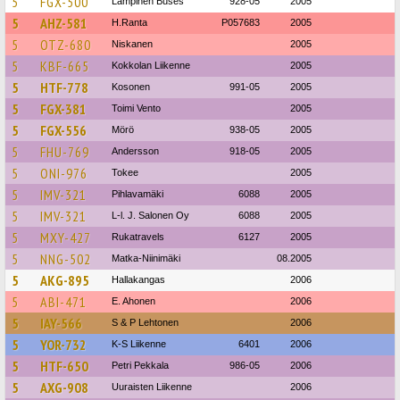
5
FGX-500
Lampinen Buses
928-05
2005
5
AHZ-581
H.Ranta
P057683
2005
5
OTZ-680
Niskanen
2005
5
KBF-665
Kokkolan Liikenne
2005
5
HTF-778
Kosonen
991-05
2005
5
FGX-381
Toimi Vento
2005
5
FGX-556
Mörö
938-05
2005
5
FHU-769
Andersson
918-05
2005
5
ONI-976
Tokee
2005
5
IMV-321
Pihlavamäki
6088
2005
5
IMV-321
L-l. J. Salonen Oy
6088
2005
5
MXY-427
Rukatravels
6127
2005
5
NNG-502
Matka-Niinimäki
08.2005
5
AKG-895
Hallakangas
2006
5
ABI-471
E. Ahonen
2006
5
IAY-566
S & P Lehtonen
2006
5
YOR-732
K-S Liikenne
6401
2006
5
HTF-650
Petri Pekkala
986-05
2006
5
AXG-908
Uuraisten Liikenne
2006