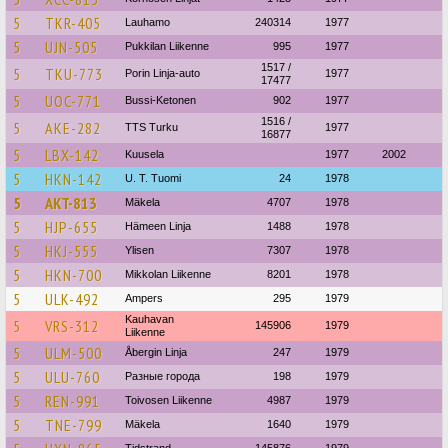
5
TKR-405
Lauhamo
240314
1977
5
UJN-505
Pukkilan Liikenne
995
1977
1517 /
5
TKU-773
Porin Linja-auto
1977
17477
5
UOC-771
Bussi-Ketonen
902
1977
1516 /
5
AKE-282
TTS Turku
1977
16877
5
LBX-142
Kuusela
1977
2002
5
HKN-142
U. T. Tuomi
24
1978
5
AKT-813
Mäkela
4707
1978
5
HJP-655
Hämeen Linja
1488
1978
5
HKJ-555
Ylisen
7307
1978
5
HKN-700
Mikkolan Liikenne
8201
1978
5
ULK-492
Ampers
295
1979
Kauhavan
5
VRS-312
145906
1979
Liikenne
5
ULM-500
Åbergin Linja
247
1979
5
ULU-760
Разные города
198
1979
5
REN-991
Toivosen Liikenne
4987
1979
5
TNE-799
Mäkela
1640
1979
Tidstrand
145876
1979