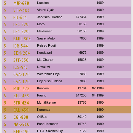
5
MJP-678
Kuopion
1989
5
VTV-303
Vihtori Ojala
1989
5
EIJ-661
Järvisen Liikenne
147454
1989
5
LFC-529
Mörö
30155
1989
5
LFC-529
Makkonen
30155
1989
5
BMU-805
Saaren Auto
7000
1989
5
IER-544
Reissu Ruoti
1989
5
ZEN-204
Korsisaari
6972
1989
5
SJT-830
ML-Charter
15828
1989
5
ICS-947
Nevakivi
1989
5
CAA-120
Westendin Linja
7089
1989
5
CAA-120
Linjebuss Finland
7089
1989
5
MJP-678
Kuopion
13704
02.1989
5
ZEL-468
Paunu
147250
04.1989
5
BFB-424
Mynäliikenne
13786
1990
5
CAL-439
Kurumaa
1990
5
CGI-888
OlliBus
30149
1990
5
NAK-810
Bussi-Ketonen
16746
1990
5
BFB-590
L-l. J. Salonen Oy
7122
1990