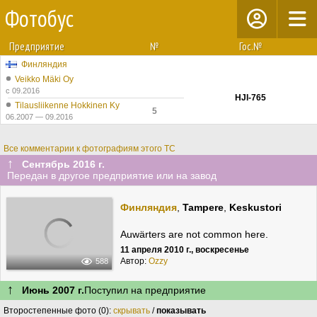
Фотобус
Предприятие
№
Гос.№
Финляндия
Veikko Mäki Oy
с 09.2016
HJI-765
Tilausliikenne Hokkinen Ky
5
06.2007 — 09.2016
Все комментарии к фотографиям этого ТС
↑
Сентябрь 2016 г.
Передан в другое предприятие или на завод
Финляндия
,
Tampere
,
Keskustori
Auwärters are not common here.
11 апреля 2010 г., воскресенье
Автор:
Ozzy
588
↑
Июнь 2007 г.
Поступил на предприятие
Второстепенные фото (0):
скрывать
/
показывать