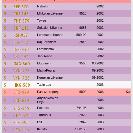
5
SEF-670
Nyholm
2002
5
CHJ-245
Mikkolan Liikenne
9513
2002
5
THF-879
Tokee
2002
5
SNF-112
Soisalon Liikenne
9686
2002
5
RSI-957
Lehtosen Liikenne
580-02
2002
5
JFA-722
Kaj Forsblom
2843
2002
5
JGS-430
Lamminmäki
2002
5
VBI-444
Jani Rinne
2002
5
OAG-660
Muurinen
9565
03.2002
5
VYN-726
MatkaPeura
09.2002
5
VYN-726
Korpelan Liikenne
09.2002
5
HKG-569
Tapio Lae
2003
5
CFZ-999
Разные города
6800
2003
Kasil
Anjalankosken
5
SRF-629
2003
Linja
5
YFG-839
Pekkala
744-03
2003
5
BPM-845
Turkubus
2922
2003
5
SLF-495
LSL
2842
2003
5
UYY-945
Kivistö
P030153
2003