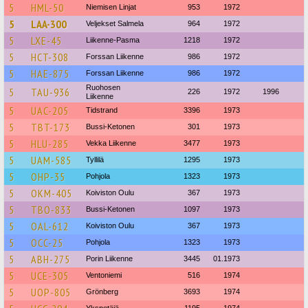
5
HML-50
Niemisen Linjat
953
1972
5
LAA-300
Veljekset Salmela
964
1972
5
LXE-45
Liikenne-Pasma
1218
1972
5
HCT-308
Forssan Liikenne
986
1972
5
HAE-875
Forssan Liikenne
986
1972
Ruohosen
5
TAU-936
226
1972
1996
Liikenne
5
UAC-205
Tidstrand
3396
1973
5
TBT-173
Bussi-Ketonen
301
1973
5
HLU-285
Vekka Liikenne
3477
1973
5
UAM-585
Tyllilä
1295
1973
5
OHP-35
Pohjola
1323
1973
5
OKM-405
Koiviston Oulu
367
1973
5
TBO-833
Bussi-Ketonen
1097
1973
5
OAL-612
Koiviston Oulu
367
1973
5
OCC-25
Pohjola
1323
1973
5
ABH-275
Porin Liikenne
3445
01.1973
5
UCE-305
Ventoniemi
516
1974
5
UOP-805
Grönberg
3693
1974
Ykspetäjä
1195
1974