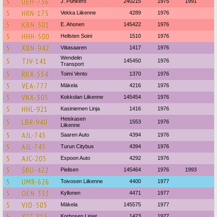
5
UEH-736
J. Punkero
240215
1975
1991
5
HRN-175
Vekka Liikenne
4289
1976
5
KBN-301
E. Ahonen
145422
1976
5
HHH-500
Hellsten Soini
1510
1976
5
XBN-942
Viitasaaren
1417
1976
Wendelin
5
TJV-141
145450
1976
Transport
5
RBX-534
Toimi Vento
1370
1976
5
VEA-777
Mäkela
4216
1976
5
VNX-305
Kokkolan Liikenne
145454
1976
5
HHL-921
Kasiniemen Linja
1416
1976
Heiskasen
5
LBR-940
1553
1976
Liikenne
5
AJL-745
Saaren Auto
4394
1976
5
AJL-745
Turun Citybus
4394
1976
5
AJC-205
Espoon Auto
4292
1976
5
SBU-422
Pielisen
145464
1976
1993
5
UMR-626
Toivosen Liikenne
4400
1977
5
OEN-333
Kyllonen
4471
1977
5
VJO-505
Mäkela
145575
1977
5
XCC-815
Korhosen Linjat
1423
1977