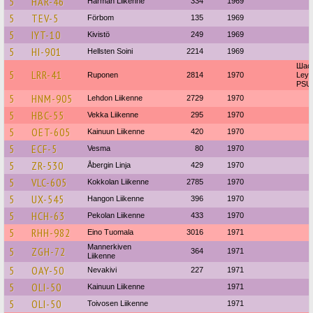
5
HAR-46
Härmän Liikenne
334
1969
5
TEV-5
Förbom
135
1969
5
IYT-10
Kivistö
249
1969
5
HI-901
Hellsten Soini
2214
1969
Шас
5
LRR-41
Ruponen
2814
1970
Leyl
PSU3
5
HNM-905
Lehdon Liikenne
2729
1970
5
HBC-55
Vekka Liikenne
295
1970
5
OET-605
Kainuun Liikenne
420
1970
5
ECF-5
Vesma
80
1970
5
ZR-530
Åbergin Linja
429
1970
5
VLC-605
Kokkolan Liikenne
2785
1970
5
UX-545
Hangon Liikenne
396
1970
5
HCH-63
Pekolan Liikenne
433
1970
5
RHH-982
Eino Tuomala
3016
1971
Mannerkiven
5
ZGH-72
364
1971
Liikenne
5
OAY-50
Nevakivi
227
1971
5
OLI-50
Kainuun Liikenne
1971
5
OLI-50
Toivosen Liikenne
1971