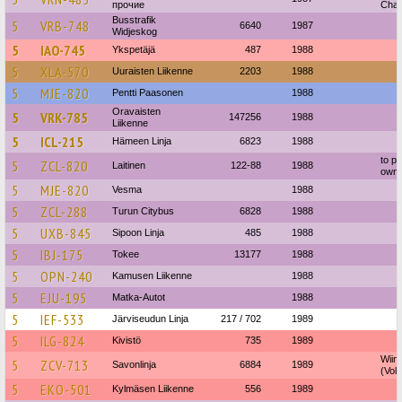
прочие
Char
Busstrafik
5
VRB-748
6640
1987
Widjeskog
5
IAO-745
Ykspetäjä
487
1988
5
XLA-570
Uuraisten Liikenne
2203
1988
5
MJE-820
Pentti Paasonen
1988
Oravaisten
5
VRK-785
147256
1988
Liikenne
5
ICL-215
Hämeen Linja
6823
1988
to pr
5
ZCL-820
Laitinen
122-88
1988
owne
5
MJE-820
Vesma
1988
5
ZCL-288
Turun Citybus
6828
1988
5
UXB-845
Sipoon Linja
485
1988
5
IBJ-175
Tokee
13177
1988
5
OPN-240
Kamusen Liikenne
1988
5
EJU-195
Matka-Autot
1988
5
IEF-533
Järviseudun Linja
217 / 702
1989
5
ILG-824
Kivistö
735
1989
Wiim
5
ZCV-713
Savonlinja
6884
1989
(Vol
5
EKO-501
Kylmäsen Liikenne
556
1989