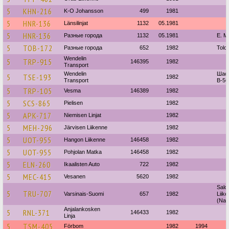
5
KHN-216
K-O Johansson
499
1981
5
HNR-136
Länsilinjat
1132
05.1981
5
HNR-136
Разные города
1132
05.1981
E. M
5
TOB-172
Разные города
652
1982
Tolo
Wendelin
5
TRP-915
146395
1982
Transport
Wendelin
Шасс
5
TSE-193
1982
Transport
B-56
5
TRP-105
Vesma
146389
1982
5
SCS-865
Pielisen
1982
5
APK-717
Niemisen Linjat
1982
5
MEH-296
Järvisen Liikenne
1982
5
UOT-955
Hangon Liikenne
146458
1982
5
UOT-955
Pohjolan Matka
146458
1982
5
ELN-260
Ikaalisten Auto
722
1982
5
MEC-415
Vesanen
5620
1982
Salo
5
TRU-707
Varsinais-Suomi
657
1982
Liik
(Naan
Anjalankosken
5
RNL-371
146433
1982
Linja
5
TSM-405
Förbom
1982
1994