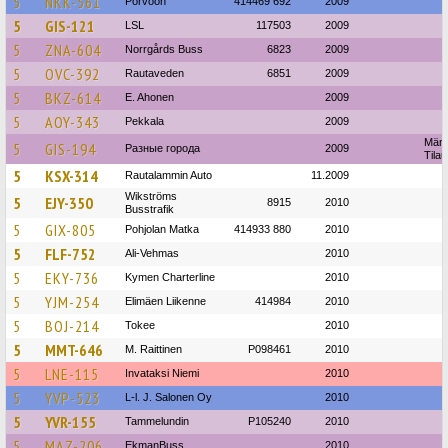
5
NKK-561
Porvoon
414469 692
2009
5
GIS-121
LSL
117503
2009
5
ZNA-604
Norrgårds Buss
6823
2009
5
OVC-392
Rautaveden
6851
2009
5
BKZ-614
E. Ahonen
2009
5
AOY-343
Pekkala
2009
Mänt
5
GIS-194
Разные города
2009
Tilau
5
KSX-314
Rautalammin Auto
11.2009
Wikströms
5
EJY-350
8915
2010
Busstrafik
5
GIX-805
Pohjolan Matka
414933 880
2010
5
FLF-752
Ali-Vehmas
2010
5
EKY-736
Kymen Charterline
2010
5
YJM-254
Elimäen Liikenne
414984
2010
5
BOJ-214
Tokee
2010
5
MMT-646
M. Raittinen
P098461
2010
5
LNE-115
Invataksi Niemi
2010
5
YVP-523
L-l. J. Salonen Oy
2010
5
YVR-155
Tammelundin
P105240
2010
5
MAZ-206
EkmanBuss
2010