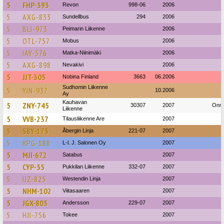
5
FHP-393
Revon
998-06
2006
5
AXG-833
Sundellbus
294
2006
5
BLI-973
Peimarin Liikenne
2006
5
OTL-757
Mobus
2006
5
IAY-576
Matka-Niinimäki
2006
5
AXG-898
Nevakivi
2006
5
JJT-305
Nobina Finland
3663
06.2006
Sudhomin Liikenne
5
YIN-937
10.2006
Ay
Kauhavan
5
ZNY-745
30307
2007
Onni
Liikenne
5
VVB-237
Tilausliikenne Are
2007
5
SBY-173
Åbergin Linja
221-07
2007
5
RPG-188
L-l. J. Salonen Oy
2007
5
MJI-672
Satabus
2007
5
CYP-55
Pukkilan Liikenne
332-07
2007
5
IJZ-825
Westendin Linja
2007
5
NHM-102
Viitasaaren
2007
5
JGX-805
Andersson
229-07
2007
5
HJI-756
Tokee
2007