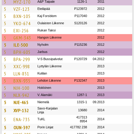
5
MYZ-170
A&P Taipale
1126-1
2011
5
VZF-123
Eteläpää
P123972
2012
5
BXN-105
Kaj Forsblom
P117040
2012
5
YKO-674
Oulaisten Liikenne
S120126
2012
5
EXI-256
Rukan Taksi
2012
5
GKM-343
Hangon Liikenne
2012
5
ILE-500
Nyholm
P115236
2012
5
BPH-605
Jarbus
2012
5
BPA-299
V-S Bussipalvelut
P120729
04.2012
5
XXC-998
Lyttylän Liikenne
2013
5
LLN-851
Kutilan
2013
5
BXN-935
Lehdon Liikenne
P132347
2013
5
NJH-100
Hokkinen
2013
5
NLX-942
V. Alamäki
1287-1
2013
5
NJE-465
Niemelä
1315-1
09.2013
Savo-Karjalan
5
XVP-132
13680
2014
Linja
417313
5
ENA-735
TuKL
2014
8954
5
OUN-397
Porin Linjat
417782 238
2014