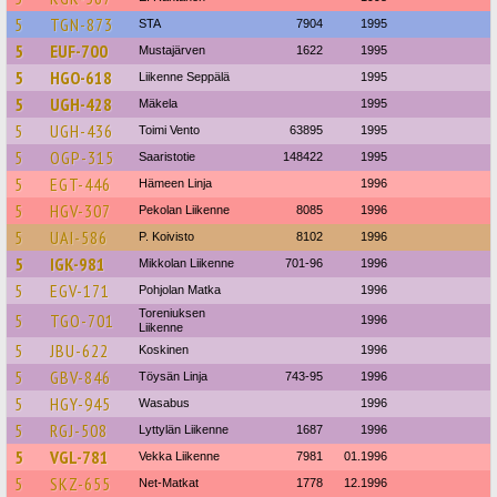
5
TGN-873
STA
7904
1995
5
EUF-700
Mustajärven
1622
1995
5
HGO-618
Liikenne Seppälä
1995
5
UGH-428
Mäkela
1995
5
UGH-436
Toimi Vento
63895
1995
5
OGP-315
Saaristotie
148422
1995
5
EGT-446
Hämeen Linja
1996
5
HGV-307
Pekolan Liikenne
8085
1996
5
UAI-586
P. Koivisto
8102
1996
5
IGK-981
Mikkolan Liikenne
701-96
1996
5
EGV-171
Pohjolan Matka
1996
Toreniuksen
5
TGO-701
1996
Liikenne
5
JBU-622
Koskinen
1996
5
GBV-846
Töysän Linja
743-95
1996
5
HGY-945
Wasabus
1996
5
RGJ-508
Lyttylän Liikenne
1687
1996
5
VGL-781
Vekka Liikenne
7981
01.1996
5
SKZ-655
Net-Matkat
1778
12.1996