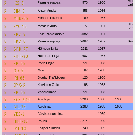
Airik
5
ICS-8
Разные города
578
1966
Linja
5
EIM-5
Artturi Anttila
453
1966
5
MLN-55
Elimäen Liikenne
60
1967
Шасс
5
EYC-15
Maskun Auto
77
1967
58 S
5
EPZ-5
Kalle Rantasärkkä
2082
1967
5
EPZ-5
Разные города
2082
1967
Salo
5
BPD-77
Hämeen Linja
2211
1967
5
ZBT-80
Helmisen Linja
607
1967
5
EP-55
Porin Linjat
221
1968
5
OD-5
Mörö
187
1968
5
IRI-63
Sideby Trafikbolag
126
1968
5
OYX-5
Koiviston Oulu
98
1968
5
EP-55
Vähärauman
221
1968
5
RCS-844
Autolinjat
2283
1968
1980
5
GIL-25
Autolinjat
2283
1968
1980
5
YES-1
Järviseudun Linja
1969
5
HBT-32
Paunu
2214
1969
5
IYT-10
Kasper Sundell
249
1969