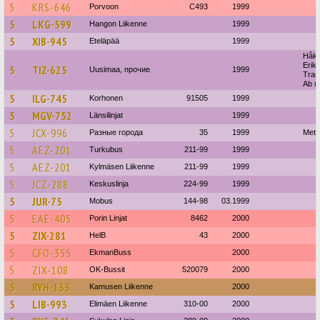
5
KRS-646
Porvoon
C493
1999
5
LKG-599
Hangon Liikenne
1999
5
XIB-945
Eteläpää
1999
Håk
Erik
5
TIZ-625
Uusimaa, прочие
1999
Tran
Ab (
5
ILG-745
Korhonen
91505
1999
5
MGV-752
Länsilinjat
1999
5
JCX-996
Разные города
35
1999
Mets
5
AEZ-201
Turkubus
211-99
1999
5
AEZ-201
Kylmäsen Liikenne
211-99
1999
5
JCZ-288
Keskuslinja
224-99
1999
5
JUR-75
Mobus
144-98
03.1999
5
EAE-405
Porin Linjat
8462
2000
5
ZIX-281
HelB
43
2000
5
CFO-355
EkmanBuss
2000
5
ZIX-108
OK-Bussit
520079
2000
5
RYH-133
Kamusen Liikenne
2000
5
LIB-993
Elimäen Liikenne
310-00
2000