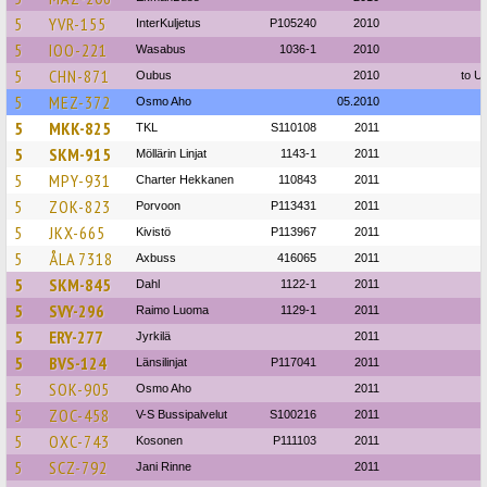
5
YVR-155
InterKuljetus
P105240
2010
5
IOO-221
Wasabus
1036-1
2010
5
CHN-871
Oubus
2010
to U
5
MEZ-372
Osmo Aho
05.2010
5
MKK-825
TKL
S110108
2011
5
SKM-915
Möllärin Linjat
1143-1
2011
5
MPY-931
Charter Hekkanen
110843
2011
5
ZOK-823
Porvoon
P113431
2011
5
JKX-665
Kivistö
P113967
2011
5
ÅLA 7318
Axbuss
416065
2011
5
SKM-845
Dahl
1122-1
2011
5
SVY-296
Raimo Luoma
1129-1
2011
5
ERY-277
Jyrkilä
2011
5
BVS-124
Länsilinjat
P117041
2011
5
SOK-905
Osmo Aho
2011
5
ZOC-458
V-S Bussipalvelut
S100216
2011
5
OXC-743
Kosonen
P111103
2011
5
SCZ-792
Jani Rinne
2011