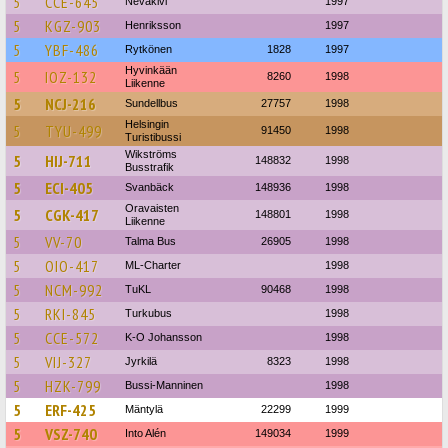
5
CCE-645
Nevakivi
1997
5
KGZ-903
Henriksson
1997
5
YBF-486
Rytkönen
1828
1997
Hyvinkään
5
IOZ-132
8260
1998
Liikenne
5
NCJ-216
Sundellbus
27757
1998
Helsingin
5
TYU-499
91450
1998
Turistibussi
Wikströms
5
HIJ-711
148832
1998
Busstrafik
5
ECI-405
Svanbäck
148936
1998
Oravaisten
5
CGK-417
148801
1998
Liikenne
5
VV-70
Talma Bus
26905
1998
5
OIO-417
ML-Charter
1998
5
NCM-992
TuKL
90468
1998
5
RKI-845
Turkubus
1998
5
CCE-572
K-O Johansson
1998
5
VIJ-327
Jyrkilä
8323
1998
5
HZK-799
Bussi-Manninen
1998
5
ERF-425
Mäntylä
22299
1999
5
VSZ-740
Into Alén
149034
1999