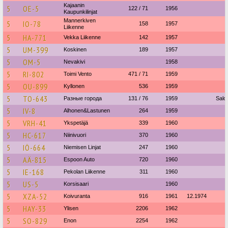
Kajaanin
5
OE-5
122 / 71
1956
Kaupunkilinjat
Mannerkiven
5
IO-78
158
1957
Liikenne
5
HA-771
Vekka Liikenne
142
1957
5
UM-399
Koskinen
189
1957
5
OM-5
Nevakivi
1958
5
RI-802
Toimi Vento
471 / 71
1959
5
OU-899
Kyllonen
536
1959
5
TO-643
Разные города
131 / 76
1959
Salo
5
IV-8
Alhonen&Lastunen
264
1959
5
VRH-41
Ykspetäjä
339
1960
5
HC-617
Niinivuori
370
1960
5
IÖ-664
Niemisen Linjat
247
1960
5
AÄ-815
Espoon Auto
720
1960
5
IE-168
Pekolan Liikenne
311
1960
5
US-5
Korsisaari
1960
5
XZA-52
Koivuranta
916
1961
12.1974
5
HAY-33
Ylisen
2206
1962
5
SO-829
Enon
2254
1962