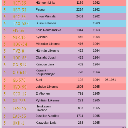
5
HCT-85
Hämeen Linja
1169
1962
5
HBT-32
Paunu
2214
1962
5
HCC-33
Anton Mäntylä
2401
1962
5
TAX-584
Bussi-Ketonen
1963
5
EIV-36
Kalle Rantasärkkä
1344
1963
5
MJ-113
Kyllonen
446
1964
5
HOG-54
Mikkolan Liikenne
416
1964
5
TVZ-8
Härmän Liikenne
472
1964
5
HOE-86
Okslahti Jussi
423
1964
5
OG-912
Kainuun Linja
432
1964
Kajaanin
5
OD-636
728
1964
Kaupunkilinjat
5
GL-376
Suni
192
1964
06.1981
5
HVD-99
Lehdon Liikenne
1805
1965
5
KCO-12
E. Ahonen
791
1965
5
GR-785
Pyhtään Liikenne
271
1965
Heiskasen
5
LFM-55
837
1965
Liikenne
5
EAS-33
Jussilan Autoliike
1711
1965
5
UKH-1
Klaavolan Linja
263
1965