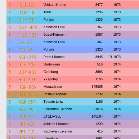
5
HLU-285
Vekka Liikenne
3477
1973
5
UAM-585
Tyllilä
1295
1973
5
OHP-35
Pohjola
1323
1973
5
OKM-405
Koiviston Oulu
367
1973
5
TBO-833
Bussi-Ketonen
1097
1973
5
OAL-612
Koiviston Oulu
367
1973
5
OCC-25
Pohjola
1323
1973
5
ABH-275
Porin Liikenne
3445
01.1973
5
UCE-305
Ventoniemi
516
1974
5
UOP-805
Grönberg
3693
1974
5
HCC-294
Ykspetäjä
1195
1974
5
HGN-806
Mustajärven
145065
1974
5
UKP-803
Разные города
3732
1974
5
XAR-557
Töysän Linja
1188
1974
5
HBX-995
Elorannan Liikenne
3676
1974
5
UCB-577
ETELA-SLL
145164
1974
5
RBE-920
Jokisen Liikenne
1239
1974
5
VBC-791
Kauhavan Liikenne
415
1974
Länsilinjat
3853
1974