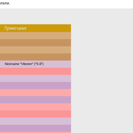
атели.
Примечание
Nickname "Vitonen" ("5-й")