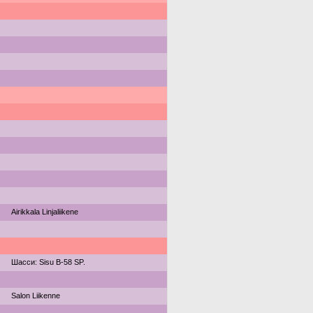
Airikkala Linjaliikene
Шасси: Sisu B-58 SP.
Salon Liikenne