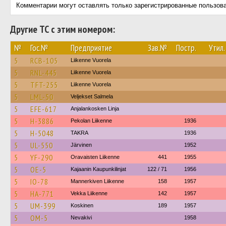
Комментарии могут оставлять только зарегистрированные пользов
Другие ТС с этим номером:
№
Гос.№
Предприятие
Зав.№
Постр.
Утил.
5
RCB-105
Liikenne Vuorela
5
RNL-445
Liikenne Vuorela
5
TFT-255
Liikenne Vuorela
5
LML-50
Veljekset Salmela
5
EFE-617
Anjalankosken Linja
5
H-3886
Pekolan Liikenne
1936
5
H-5048
TAKRA
1936
5
UL-550
Järvinen
1952
5
YF-290
Oravaisten Liikenne
441
1955
5
OE-5
Kajaanin Kaupunkilinjat
122 / 71
1956
5
IO-78
Mannerkiven Liikenne
158
1957
5
HA-771
Vekka Liikenne
142
1957
5
UM-399
Koskinen
189
1957
5
OM-5
Nevakivi
1958