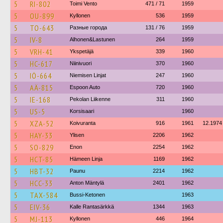
5
RI-802
Toimi Vento
471 / 71
1959
5
OU-899
Kyllonen
536
1959
5
TO-643
Разные города
131 / 76
1959
5
IV-8
Alhonen&Lastunen
264
1959
5
VRH-41
Ykspetäjä
339
1960
5
HC-617
Niinivuori
370
1960
5
IÖ-664
Niemisen Linjat
247
1960
5
AÄ-815
Espoon Auto
720
1960
5
IE-168
Pekolan Liikenne
311
1960
5
US-5
Korsisaari
1960
5
XZA-52
Koivuranta
916
1961
12.1974
5
HAY-33
Ylisen
2206
1962
5
SO-829
Enon
2254
1962
5
HCT-85
Hämeen Linja
1169
1962
5
HBT-32
Paunu
2214
1962
5
HCC-33
Anton Mäntylä
2401
1962
5
TAX-584
Bussi-Ketonen
1963
5
EIV-36
Kalle Rantasärkkä
1344
1963
5
MJ-113
Kyllonen
446
1964