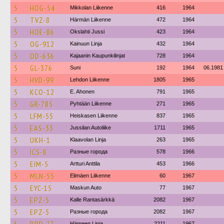
5
HOG-54
Mikkolan Liikenne
416
1964
5
TVZ-8
Härmän Liikenne
472
1964
5
HOE-86
Okslahti Jussi
423
1964
5
OG-912
Kainuun Linja
432
1964
5
OD-636
Kajaanin Kaupunkilinjat
728
1964
5
GL-376
Suni
192
1964
06.1981
5
HVD-99
Lehdon Liikenne
1805
1965
5
KCO-12
E. Ahonen
791
1965
5
GR-785
Pyhtään Liikenne
271
1965
5
LFM-55
Heiskasen Liikenne
837
1965
5
EAS-33
Jussilan Autoliike
1711
1965
5
UKH-1
Klaavolan Linja
263
1965
5
ICS-8
Разные города
578
1966
5
EIM-5
Artturi Anttila
453
1966
5
MLN-55
Elimäen Liikenne
60
1967
5
EYC-15
Maskun Auto
77
1967
5
EPZ-5
Kalle Rantasärkkä
2082
1967
5
EPZ-5
Разные города
2082
1967
Hämeen Linja
2211
1967