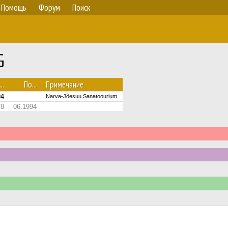
Помощь
Форум
Поиск
G
..
По...
Примечание
94
Narva-Jõesuu Sanatoourium
78
06.1994