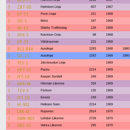
5
BPD-77
5
ZBT-80
Helmisen Linja
607
1967
5
EP-55
Porin Linjat
221
1968
5
OD-5
Mörö
187
1968
5
IRI-63
Sideby Trafikbolag
126
1968
5
OYX-5
Koiviston Oulu
98
1968
5
EP-55
Vähärauman
221
1968
5
RCS-844
Autolinjat
2283
1968
1980
5
GIL-25
Autolinjat
2283
1968
1980
5
YES-1
Järviseudun Linja
1969
5
HBT-32
Paunu
2214
1969
5
IYT-10
Kasper Sundell
249
1969
5
HAR-46
Härmän Liikenne
334
1969
5
TEV-5
Förbom
135
1969
5
IYT-10
Kivistö
249
1969
5
HI-901
Hellsten Soini
2214
1969
5
LRR-41
Ruponen
2814
1970
5
HNM-905
Lehdon Liikenne
2729
1970
5
HBC-55
Vekka Liikenne
295
1970