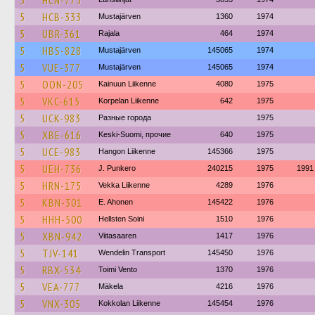
5
HCN-775
5
HCB-333
Mustajärven
1360
1974
5
UBR-361
Rajala
464
1974
5
HBS-828
Mustajärven
145065
1974
5
VUE-377
Mustajärven
145065
1974
5
OON-205
Kainuun Liikenne
4080
1975
5
VKC-615
Korpelan Liikenne
642
1975
5
UCK-983
Разные города
1975
5
XBE-616
Keski-Suomi, прочие
640
1975
5
UCE-983
Hangon Liikenne
145366
1975
5
UEH-736
J. Punkero
240215
1975
1991
5
HRN-175
Vekka Liikenne
4289
1976
5
KBN-301
E. Ahonen
145422
1976
5
HHH-500
Hellsten Soini
1510
1976
5
XBN-942
Viitasaaren
1417
1976
5
TJV-141
Wendelin Transport
145450
1976
5
RBX-534
Toimi Vento
1370
1976
5
VEA-777
Mäkela
4216
1976
5
VNX-305
Kokkolan Liikenne
145454
1976