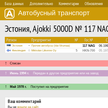
База данных
Дополнительно
Комментарии
Обновления
Автобусный транспорт
Эстония, Ajokki 5000D № 117 NA
Регион
Предприятие
№
Гос.№
С.
117 NAG
06.19
Эстония
Прочие автобусы (Ida-Virumaa)
5
HKN-700
05.19
Финляндия
Mikkolan Liikenne Oy
↑
Списан
↑
Июнь 1994 г.
Передан в другое предприятие или на завод
↑
Май 1978 г.
Поступил на предприятие
Ваш комментарий
Вы не
вошли на сайт
.