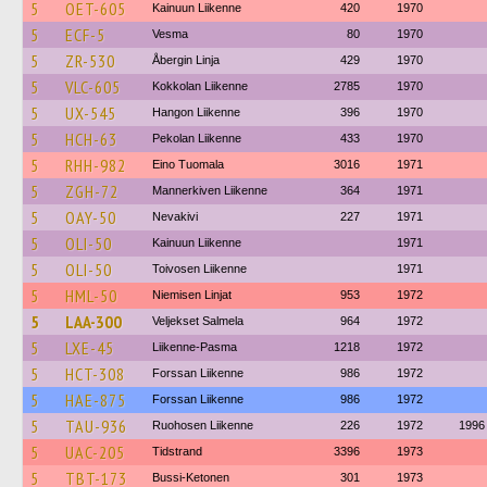
5
OET-605
Kainuun Liikenne
420
1970
5
ECF-5
Vesma
80
1970
5
ZR-530
Åbergin Linja
429
1970
5
VLC-605
Kokkolan Liikenne
2785
1970
5
UX-545
Hangon Liikenne
396
1970
5
HCH-63
Pekolan Liikenne
433
1970
5
RHH-982
Eino Tuomala
3016
1971
5
ZGH-72
Mannerkiven Liikenne
364
1971
5
OAY-50
Nevakivi
227
1971
5
OLI-50
Kainuun Liikenne
1971
5
OLI-50
Toivosen Liikenne
1971
5
HML-50
Niemisen Linjat
953
1972
5
LAA-300
Veljekset Salmela
964
1972
5
LXE-45
Liikenne-Pasma
1218
1972
5
HCT-308
Forssan Liikenne
986
1972
5
HAE-875
Forssan Liikenne
986
1972
5
TAU-936
Ruohosen Liikenne
226
1972
1996
5
UAC-205
Tidstrand
3396
1973
5
TBT-173
Bussi-Ketonen
301
1973