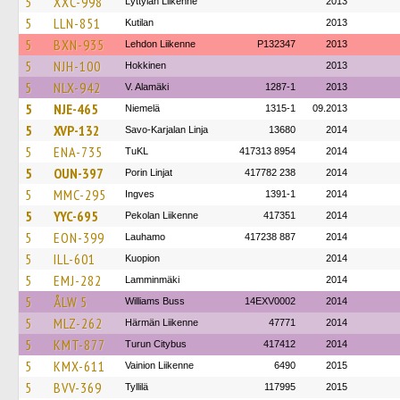
5
XXC-998
Lyttylän Liikenne
2013
5
LLN-851
Kutilan
2013
5
BXN-935
Lehdon Liikenne
P132347
2013
5
NJH-100
Hokkinen
2013
5
NLX-942
V. Alamäki
1287-1
2013
5
NJE-465
Niemelä
1315-1
09.2013
5
XVP-132
Savo-Karjalan Linja
13680
2014
5
ENA-735
TuKL
417313 8954
2014
5
OUN-397
Porin Linjat
417782 238
2014
5
MMC-295
Ingves
1391-1
2014
5
YYC-695
Pekolan Liikenne
417351
2014
5
EON-399
Lauhamo
417238 887
2014
5
ILL-601
Kuopion
2014
5
EMJ-282
Lamminmäki
2014
5
ÅLW 5
Williams Buss
14EXV0002
2014
5
MLZ-262
Härmän Liikenne
47771
2014
5
KMT-877
Turun Citybus
417412
2014
5
KMX-611
Vainion Liikenne
6490
2015
5
BVV-369
Tyllilä
117995
2015