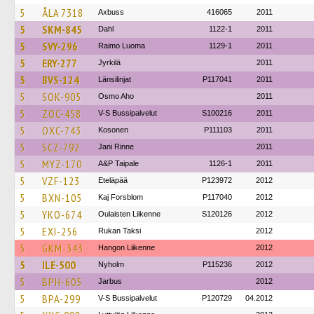
5
ÅLA 7318
Axbuss
416065
2011
5
SKM-845
Dahl
1122-1
2011
5
SVY-296
Raimo Luoma
1129-1
2011
5
ERY-277
Jyrkilä
2011
5
BVS-124
Länsilinjat
P117041
2011
5
SOK-905
Osmo Aho
2011
5
ZOC-458
V-S Bussipalvelut
S100216
2011
5
OXC-743
Kosonen
P111103
2011
5
SCZ-792
Jani Rinne
2011
5
MYZ-170
A&P Taipale
1126-1
2011
5
VZF-123
Eteläpää
P123972
2012
5
BXN-105
Kaj Forsblom
P117040
2012
5
YKO-674
Oulaisten Liikenne
S120126
2012
5
EXI-256
Rukan Taksi
2012
5
GKM-343
Hangon Liikenne
2012
5
ILE-500
Nyholm
P115236
2012
5
BPH-605
Jarbus
2012
5
BPA-299
V-S Bussipalvelut
P120729
04.2012