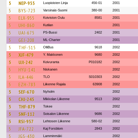
5
NEP-955
Luopioisten Linja
456-01
2001
5
BYS-723
Varsinais-Suomi
380-00
2001
5
ELX-955
Koiviston Oulu
8581
2001
5
UHI-860
Kutilan
2001
5
UAI-675
PS-Bussi
2402
2001
5
GEJ-208
ML-Charter
2001
5
THF-515
OlliBus
9618
2002
5
XJF-479
Y. Makkonen
9680
2002
5
UJI-242
Koivuranta
P010182
2002
5
HYU-141
Niskanen
2002
5
ILA-446
TLO
S010303
2002
5
EZH-783
Liikenne Rajala
63908
2002
5
SEF-670
Nyholm
2002
5
CHJ-245
Mikkolan Liikenne
9513
2002
5
THF-879
Tokee
2002
5
SNF-112
Soisalon Liikenne
9686
2002
5
RSI-957
Lehtosen Liikenne
580-02
2002
5
JFA-722
Kaj Forsblom
2843
2002
5
JGS-430
Lamminmäki
2002