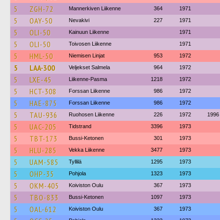
5
ZGH-72
Mannerkiven Liikenne
364
1971
5
OAY-50
Nevakivi
227
1971
5
OLI-50
Kainuun Liikenne
1971
5
OLI-50
Toivosen Liikenne
1971
5
HML-50
Niemisen Linjat
953
1972
5
LAA-300
Veljekset Salmela
964
1972
5
LXE-45
Liikenne-Pasma
1218
1972
5
HCT-308
Forssan Liikenne
986
1972
5
HAE-875
Forssan Liikenne
986
1972
5
TAU-936
Ruohosen Liikenne
226
1972
1996
5
UAC-205
Tidstrand
3396
1973
5
TBT-173
Bussi-Ketonen
301
1973
5
HLU-285
Vekka Liikenne
3477
1973
5
UAM-585
Tyllilä
1295
1973
5
OHP-35
Pohjola
1323
1973
5
OKM-405
Koiviston Oulu
367
1973
5
TBO-833
Bussi-Ketonen
1097
1973
5
OAL-612
Koiviston Oulu
367
1973