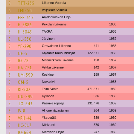
5
TFT-255
Liikenne Vuorela
5
LML-50
Veljekset Salmela
5
EFE-617
Anjalankosken Linja
5
H-3886
Pekolan Liikenne
1936
5
H-5048
TAKRA
1936
5
UL-550
Järvinen
1952
5
YF-290
Oravaisten Liikenne
441
1955
5
OE-5
Kajaanin Kaupunkilinjat
122 / 71
1956
5
IO-78
Mannerkiven Liikenne
158
1957
5
HA-771
Vekka Liikenne
142
1957
5
UM-399
Koskinen
189
1957
5
OM-5
Nevakivi
1958
5
RI-802
Toimi Vento
471 / 71
1959
5
OU-899
Kyllonen
536
1959
5
TO-643
Разные города
131 / 76
1959
5
IV-8
Alhonen&Lastunen
264
1959
5
VRH-41
Ykspetäjä
339
1960
5
HC-617
Niinivuori
370
1960
5
IÖ-664
Niemisen Linjat
247
1960