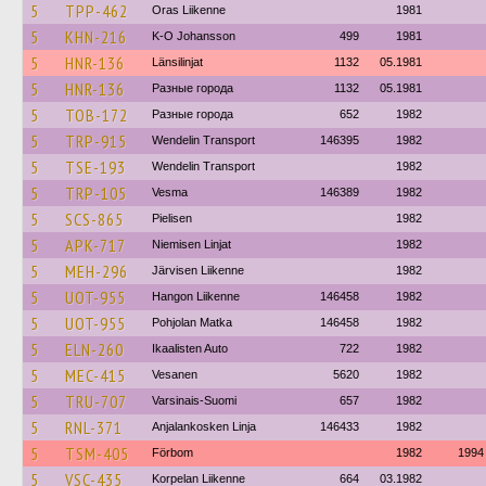
5
TPP-462
Oras Liikenne
1981
5
KHN-216
K-O Johansson
499
1981
5
HNR-136
Länsilinjat
1132
05.1981
5
HNR-136
Разные города
1132
05.1981
5
TOB-172
Разные города
652
1982
5
TRP-915
Wendelin Transport
146395
1982
5
TSE-193
Wendelin Transport
1982
5
TRP-105
Vesma
146389
1982
5
SCS-865
Pielisen
1982
5
APK-717
Niemisen Linjat
1982
5
MEH-296
Järvisen Liikenne
1982
5
UOT-955
Hangon Liikenne
146458
1982
5
UOT-955
Pohjolan Matka
146458
1982
5
ELN-260
Ikaalisten Auto
722
1982
5
MEC-415
Vesanen
5620
1982
5
TRU-707
Varsinais-Suomi
657
1982
5
RNL-371
Anjalankosken Linja
146433
1982
5
TSM-405
Förbom
1982
1994
5
VSC-435
Korpelan Liikenne
664
03.1982