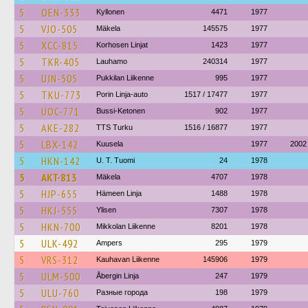
5
OEN-333
Kyllonen
4471
1977
5
VJO-505
Mäkela
145575
1977
5
XCC-815
Korhosen Linjat
1423
1977
5
TKR-405
Lauhamo
240314
1977
5
UJN-505
Pukkilan Liikenne
995
1977
5
TKU-773
Porin Linja-auto
1517 / 17477
1977
5
UOC-771
Bussi-Ketonen
902
1977
5
AKE-282
TTS Turku
1516 / 16877
1977
5
LBX-142
Kuusela
1977
2002
5
HKN-142
U. T. Tuomi
24
1978
5
AKT-813
Mäkela
4707
1978
5
HJP-655
Hämeen Linja
1488
1978
5
HKJ-555
Ylisen
7307
1978
5
HKN-700
Mikkolan Liikenne
8201
1978
5
ULK-492
Ampers
295
1979
5
VRS-312
Kauhavan Liikenne
145906
1979
5
ULM-500
Åbergin Linja
247
1979
5
ULU-760
Разные города
198
1979