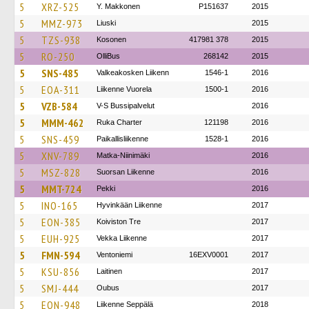
5
XRZ-525
Y. Makkonen
P151637
2015
5
MMZ-973
Liuski
2015
5
TZS-938
Kosonen
417981 378
2015
5
RO-250
OlliBus
268142
2015
5
SNS-485
Valkeakosken Liikenn
1546-1
2016
5
EOA-311
Liikenne Vuorela
1500-1
2016
5
VZB-584
V-S Bussipalvelut
2016
5
MMM-462
Ruka Charter
121198
2016
5
SNS-459
Paikallisliikenne
1528-1
2016
5
XNV-789
Matka-Niinimäki
2016
5
MSZ-828
Suorsan Liikenne
2016
5
MMT-724
Pekki
2016
5
INO-165
Hyvinkään Liikenne
2017
5
EON-385
Koiviston Tre
2017
5
EUH-925
Vekka Liikenne
2017
5
FMN-594
Ventoniemi
16EXV0001
2017
5
KSU-856
Laitinen
2017
5
SMJ-444
Oubus
2017
5
EON-948
Liikenne Seppälä
2018