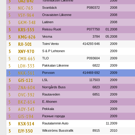
5
OAZ-842
Toreniuksen Liikenne
2008
5
NIC-763
Svanbäck
P080372
2008
5
VSY-964
Oravaisten Liikenne
2008
5
GKM-348
Laitinen
2008
5
KRS-555
Reissu Ruoti
P077750
01.2008
5
KMG-626
Vesma
3784
05.2008
5
RJI-301
Toimi Vento
414293 646
2009
5
XNY-970
S & P Lehtonen
2009
5
CMX-665
TLO
P093604
2009
5
LOH-333
Pakkalan Liikenne
6822
2009
5
NKK-561
Porvoon
414469 692
2009
5
GIS-121
LSL
117503
2009
5
ZNA-604
Norrgårds Buss
6823
2009
5
OVC-392
Rautaveden
6851
2009
5
BKZ-614
E. Ahonen
2009
5
AOY-343
Pekkala
2009
5
GIS-194
Разные города
2009
5
KSX-314
Rautalammin Auto
11.2009
5
EJY-350
Wikströms Busstrafik
8915
2010