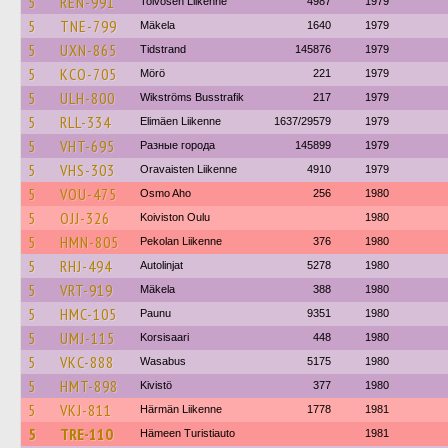
5
REN-991
Toivosen Liikenne
4987
1979
5
TNE-799
Mäkela
1640
1979
5
UXN-865
Tidstrand
145876
1979
5
KCO-705
Mörö
221
1979
5
ULH-800
Wikströms Busstrafik
217
1979
5
RLL-334
Elimäen Liikenne
1637/29579
1979
5
VHT-695
Разные города
145899
1979
5
VHS-303
Oravaisten Liikenne
4910
1979
5
VOU-475
Osmo Aho
256
1980
5
OJJ-326
Koiviston Oulu
1980
5
HMN-805
Pekolan Liikenne
376
1980
5
RHJ-494
Autolinjat
5278
1980
5
VRT-919
Mäkela
388
1980
5
HMC-105
Paunu
9351
1980
5
UMJ-115
Korsisaari
448
1980
5
VKC-888
Wasabus
5175
1980
5
HMT-898
Kivistö
377
1980
5
VKJ-811
Härmän Liikenne
1778
1981
5
TRE-110
Hämeen Turistiauto
1981