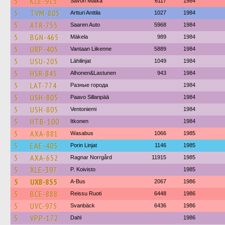
5
KLE-915
Savon Matka
6117
1984
5
TVM-805
Artturi Anttila
1027
1984
5
ATR-755
Saaren Auto
5968
1984
5
BGN-465
Mäkela
989
1984
5
URP-405
Vantaan Liikenne
5889
1984
5
USU-205
Lähilinjat
1049
1984
5
HSR-845
Alhonen&Lastunen
943
1984
5
LAT-774
Разные города
1984
5
USH-805
Paavo Sillanpää
1984
5
USH-805
Ventoniemi
1984
5
HTB-100
Itkonen
1984
5
AXA-881
Wasabus
1066
1985
5
EAE-405
Porin Linjat
1146
1985
5
AXA-652
Ragnar Norrgård
11915
1985
5
XLE-397
P. Koivisto
1985
5
UXB-855
A-Bus
2067
1986
5
BCE-888
Reissu Ruoti
6448
1986
5
UVC-975
Svanbäck
6436
1986
5
VPP-172
Dahl
1986