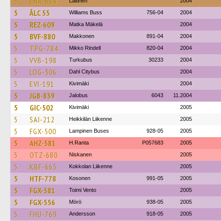
5
ENA-684
Laitinen
2004
5
ÅLC 55
Williams Buss
756-04
2004
5
REZ-609
Matka Mäkelä
2004
5
BVF-880
Makkonen
891-04
2004
5
TPG-784
Mikko Rindell
820-04
2004
5
VVB-198
Turkubus
30233
2004
5
LOG-306
Dahl Citybus
2004
5
EVI-191
Kivimäki
2004
5
JGB-839
Jalobus
6043
11.2004
5
GIC-502
Kivimäki
2005
5
SAI-212
Heikkilän Liikenne
2005
5
FGX-500
Lampinen Buses
928-05
2005
5
AHZ-581
H.Ranta
P057683
2005
5
OTZ-680
Niskanen
2005
5
KBF-665
Kokkolan Liikenne
2005
5
HTF-778
Kosonen
991-05
2005
5
FGX-381
Toimi Vento
2005
5
FGX-556
Mörö
938-05
2005
5
FHU-769
Andersson
918-05
2005