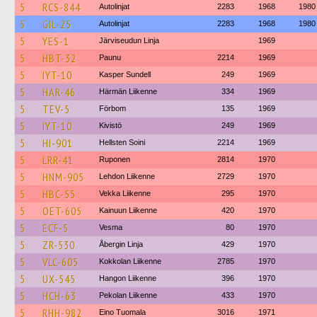
5
RCS-844
Autolinjat
2283
1968
1980
5
GIL-25
Autolinjat
2283
1968
1980
5
YES-1
Järviseudun Linja
1969
5
HBT-32
Paunu
2214
1969
5
IYT-10
Kasper Sundell
249
1969
5
HAR-46
Härmän Liikenne
334
1969
5
TEV-5
Förbom
135
1969
5
IYT-10
Kivistö
249
1969
5
HI-901
Hellsten Soini
2214
1969
5
LRR-41
Ruponen
2814
1970
5
HNM-905
Lehdon Liikenne
2729
1970
5
HBC-55
Vekka Liikenne
295
1970
5
OET-605
Kainuun Liikenne
420
1970
5
ECF-5
Vesma
80
1970
5
ZR-530
Åbergin Linja
429
1970
5
VLC-605
Kokkolan Liikenne
2785
1970
5
UX-545
Hangon Liikenne
396
1970
5
HCH-63
Pekolan Liikenne
433
1970
5
RHH-982
Eino Tuomala
3016
1971