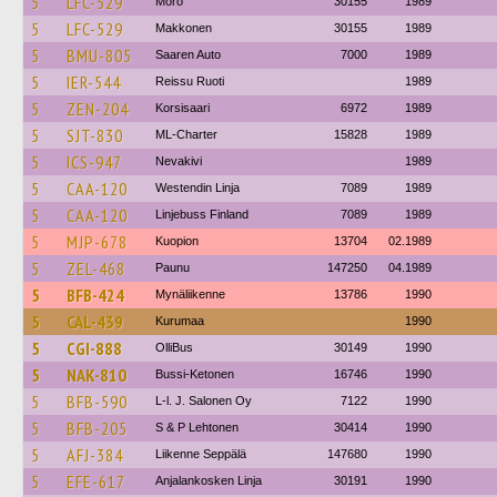
5
LFC-529
Mörö
30155
1989
5
LFC-529
Makkonen
30155
1989
5
BMU-805
Saaren Auto
7000
1989
5
IER-544
Reissu Ruoti
1989
5
ZEN-204
Korsisaari
6972
1989
5
SJT-830
ML-Charter
15828
1989
5
ICS-947
Nevakivi
1989
5
CAA-120
Westendin Linja
7089
1989
5
CAA-120
Linjebuss Finland
7089
1989
5
MJP-678
Kuopion
13704
02.1989
5
ZEL-468
Paunu
147250
04.1989
5
BFB-424
Mynäliikenne
13786
1990
5
CAL-439
Kurumaa
1990
5
CGI-888
OlliBus
30149
1990
5
NAK-810
Bussi-Ketonen
16746
1990
5
BFB-590
L-l. J. Salonen Oy
7122
1990
5
BFB-205
S & P Lehtonen
30414
1990
5
AFJ-384
Liikenne Seppälä
147680
1990
5
EFE-617
Anjalankosken Linja
30191
1990