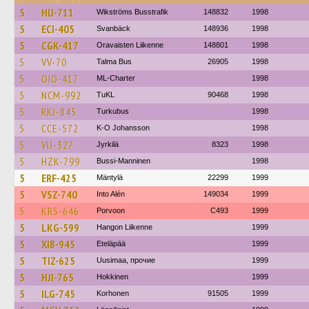
5
HIJ-711
Wikströms Busstrafik
148832
1998
5
ECI-405
Svanbäck
148936
1998
5
CGK-417
Oravaisten Liikenne
148801
1998
5
VV-70
Talma Bus
26905
1998
5
OIO-417
ML-Charter
1998
5
NCM-992
TuKL
90468
1998
5
RKI-845
Turkubus
1998
5
CCE-572
K-O Johansson
1998
5
VIJ-327
Jyrkilä
8323
1998
5
HZK-799
Bussi-Manninen
1998
5
ERF-425
Mäntylä
22299
1999
5
VSZ-740
Into Alén
149034
1999
5
KRS-646
Porvoon
C493
1999
5
LKG-599
Hangon Liikenne
1999
5
XIB-945
Eteläpää
1999
5
TIZ-625
Uusimaa, прочие
1999
5
HJI-765
Hokkinen
1999
5
ILG-745
Korhonen
91505
1999