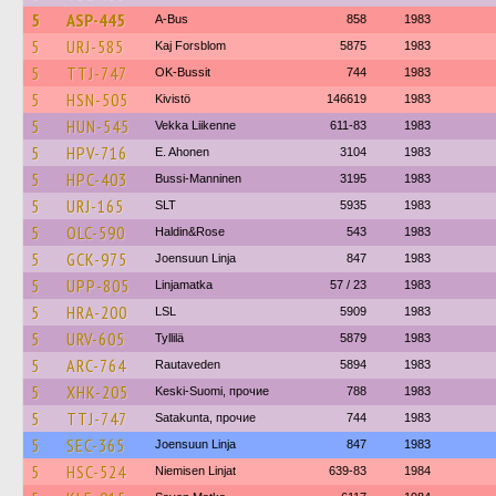
5
ASP-445
A-Bus
858
1983
5
URJ-585
Kaj Forsblom
5875
1983
5
TTJ-747
OK-Bussit
744
1983
5
HSN-505
Kivistö
146619
1983
5
HUN-545
Vekka Liikenne
611-83
1983
5
HPV-716
E. Ahonen
3104
1983
5
HPC-403
Bussi-Manninen
3195
1983
5
URJ-165
SLT
5935
1983
5
OLC-590
Haldin&Rose
543
1983
5
GCK-975
Joensuun Linja
847
1983
5
UPP-805
Linjamatka
57 / 23
1983
5
HRA-200
LSL
5909
1983
5
URV-605
Tyllilä
5879
1983
5
ARC-764
Rautaveden
5894
1983
5
XHK-205
Keski-Suomi, прочие
788
1983
5
TTJ-747
Satakunta, прочие
744
1983
5
SEC-365
Joensuun Linja
847
1983
5
HSC-524
Niemisen Linjat
639-83
1984