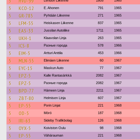
5
HVD-99
Lehdon Liikenne
1805
1965
5
KCO-12
E. Ahonen
791
1965
5
GR-785
Pyhtään Liikenne
271
1965
5
LFM-55
Heiskasen Liikenne
837
1965
5
EAS-33
Jussilan Autoliike
1711
1965
5
UKH-1
Klaavolan Linja
263
1965
5
ICS-8
Разные города
578
1966
5
EIM-5
Artturi Anttila
453
1966
5
MLN-55
Elimäen Liikenne
60
1967
5
EYC-15
Maskun Auto
77
1967
5
EPZ-5
Kalle Rantasärkkä
2082
1967
5
EPZ-5
Разные города
2082
1967
5
BPD-77
Hämeen Linja
2211
1967
5
ZBT-80
Helmisen Linja
607
1967
5
EP-55
Porin Linjat
221
1968
5
OD-5
Mörö
187
1968
5
IRI-63
Sideby Trafikbolag
126
1968
5
OYX-5
Koiviston Oulu
98
1968
5
EP-55
Vähärauman
221
1968