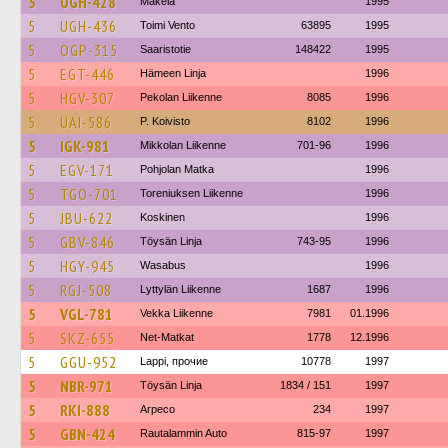
5
UGH-428
Mäkela
1995
5
UGH-436
Toimi Vento
63895
1995
5
OGP-315
Saaristotie
148422
1995
5
EGT-446
Hämeen Linja
1996
5
HGV-307
Pekolan Liikenne
8085
1996
5
UAI-586
P. Koivisto
8102
1996
5
IGK-981
Mikkolan Liikenne
701-96
1996
5
EGV-171
Pohjolan Matka
1996
5
TGO-701
Toreniuksen Liikenne
1996
5
JBU-622
Koskinen
1996
5
GBV-846
Töysän Linja
743-95
1996
5
HGY-945
Wasabus
1996
5
RGJ-508
Lyttylän Liikenne
1687
1996
5
VGL-781
Vekka Liikenne
7981
01.1996
5
SKZ-655
Net-Matkat
1778
12.1996
5
GGU-952
Lappi, прочие
10778
1997
5
NBR-971
Töysän Linja
1834 / 151
1997
5
RKI-888
Arpeco
234
1997
5
GBN-424
Rautalammin Auto
815-97
1997