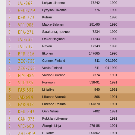
5
JAJ-867
Lohjan Liikenne
17242
1990
5
GEU-779
Lyttylän Liikenne
776
1990
5
KFB-373
Kutilan
1990
5
VFF-906
Matka-Salonen
281-90
1990
5
EFA-271
Satakunta, прочие
7234
1990
5
JAJ-732
Oskar Haglund
17243
1990
5
JAJ-732
Revon
17243
1990
5
BFB-816
Itkonen
147665
1990
5
ZEG-758
Connex Finland
811
04.1990
5
ZEG-758
Veolia Finland
811
04.1990
5
EIM-485
Vainion Liikenne
7374
1991
5
SJT-285
Porvoon
338-91
1991
5
FAS-352
Linjaliike
940
1991
5
JAE-694
Liikenne Vuorela
866
1991
5
FAR-938
Liikenne-Pasma
147870
1991
5
KFU-843
Onni Vilkas
7402
1991
5
CAN-975
Pukkilan Liikenne
1991
5
VFE-600
Åbergin Linja
276-88
1991
5
ZHT-919
P. Rontti
147862
1991