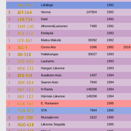
5
XFC-997
Lähilinjat
1992
5
AIT-264
Vesma
147904
1992
5
LFX-754
Dahl
1992
5
YAM-145
Alhonen&Lastunen
7480
1992
5
XFA-152
Eteläpää
1992
5
LFX-863
Matka Mäkelä
39392
1992
5
JGC-5
Osmo Aho
1096
1992
2018
5
IIH-318
Hallakangas
30027
1993
5
SYO-805
Lauhamo
1993
5
MFK-535
Hangon Liikenne
1993
5
XFX-938
Ikaalisten Auto
1497
1994
5
JBM-884
Saaren Auto
7840
1994
5
NBF-182
H.Ranta
148298
1994
5
NBF-182
Härmän Liikenne
148298
1994
5
KGK-567
E. Rantanen
1995
5
TGN-873
STA
7904
1995
5
EUF-700
Mustajärven
1622
1995
5
HGO-618
Liikenne Seppälä
1995