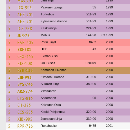
5
MGV-752
Länsilinjat
1999
5
JCX-996
Разные города
35
1999
5
AEZ-201
Turkubus
211-99
1999
5
AEZ-201
Kylmäsen Liikenne
211-99
1999
5
JCZ-288
Keskuslinja
224-99
1999
5
JUR-75
Mobus
144-98
03.1999
5
EAE-405
Porin Linjat
8462
2000
5
ZIX-281
HelB
43
2000
5
CFO-355
EkmanBuss
2000
5
ZIX-108
OK-Bussit
520079
2000
5
RYH-133
Kamusen Liikenne
2000
5
LIB-993
Elimäen Liikenne
310-00
2000
5
BYS-746
Sukulan Linja
380-00
2000
5
ARZ-774
Viitasaaren
2000
5
EYG-815
Andersson
95
2000
5
CIJ-225
Koiviston Oulu
2000
5
CCS-585
Keski-Pohjanmaa
320-00
2000
5
XIB-985
Joensuun Linja
330-00
2000
5
RPR-726
Rukahuolto
9475
2001