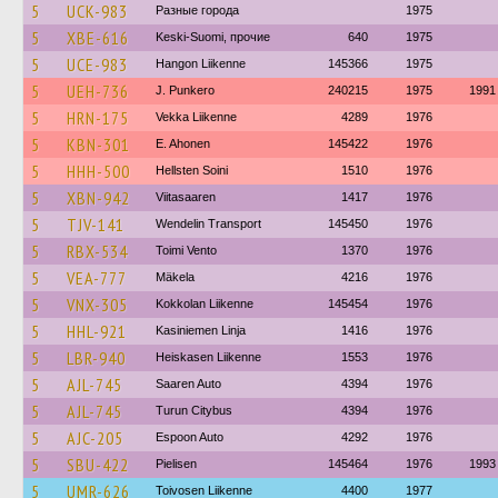
5
UCK-983
Разные города
1975
5
XBE-616
Keski-Suomi, прочие
640
1975
5
UCE-983
Hangon Liikenne
145366
1975
5
UEH-736
J. Punkero
240215
1975
1991
5
HRN-175
Vekka Liikenne
4289
1976
5
KBN-301
E. Ahonen
145422
1976
5
HHH-500
Hellsten Soini
1510
1976
5
XBN-942
Viitasaaren
1417
1976
5
TJV-141
Wendelin Transport
145450
1976
5
RBX-534
Toimi Vento
1370
1976
5
VEA-777
Mäkela
4216
1976
5
VNX-305
Kokkolan Liikenne
145454
1976
5
HHL-921
Kasiniemen Linja
1416
1976
5
LBR-940
Heiskasen Liikenne
1553
1976
5
AJL-745
Saaren Auto
4394
1976
5
AJL-745
Turun Citybus
4394
1976
5
AJC-205
Espoon Auto
4292
1976
5
SBU-422
Pielisen
145464
1976
1993
5
UMR-626
Toivosen Liikenne
4400
1977