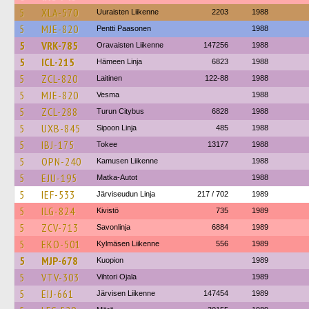
5
XLA-570
Uuraisten Liikenne
2203
1988
5
MJE-820
Pentti Paasonen
1988
5
VRK-785
Oravaisten Liikenne
147256
1988
5
ICL-215
Hämeen Linja
6823
1988
5
ZCL-820
Laitinen
122-88
1988
5
MJE-820
Vesma
1988
5
ZCL-288
Turun Citybus
6828
1988
5
UXB-845
Sipoon Linja
485
1988
5
IBJ-175
Tokee
13177
1988
5
OPN-240
Kamusen Liikenne
1988
5
EJU-195
Matka-Autot
1988
5
IEF-533
Järviseudun Linja
217 / 702
1989
5
ILG-824
Kivistö
735
1989
5
ZCV-713
Savonlinja
6884
1989
5
EKO-501
Kylmäsen Liikenne
556
1989
5
MJP-678
Kuopion
1989
5
VTV-303
Vihtori Ojala
1989
5
EIJ-661
Järvisen Liikenne
147454
1989