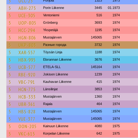
5
OCC-25
Pohjola
1323
1973
5
ABH-275
Porin Liikenne
3445
01.1973
5
UCE-305
Ventoniemi
516
1974
5
UOP-805
Grönberg
3693
1974
5
HCC-294
Ykspetäjä
1195
1974
5
HGN-806
Mustajärven
145065
1974
5
UKP-803
Разные города
3732
1974
5
XAR-557
Töysän Linja
1188
1974
5
HBX-995
Elorannan Liikenne
3676
1974
5
UCB-577
ETELA-SLL
145164
1974
5
RBE-920
Jokisen Liikenne
1239
1974
5
VBC-791
Kauhavan Liikenne
415
1974
5
HCN-775
Länsilinjat
3853
1974
5
HCB-333
Mustajärven
1360
1974
5
UBR-361
Rajala
464
1974
5
HBS-828
Mustajärven
145065
1974
5
VUE-377
Mustajärven
145065
1974
5
OON-205
Kainuun Liikenne
4080
1975
5
VKC-615
Korpelan Liikenne
642
1975