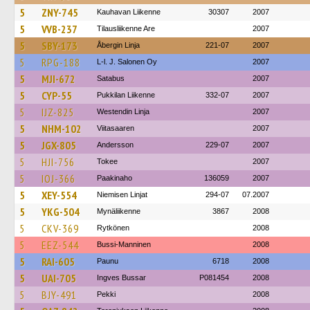
5
ZNY-745
Kauhavan Liikenne
30307
2007
5
VVB-237
Tilausliikenne Are
2007
5
SBY-173
Åbergin Linja
221-07
2007
5
RPG-188
L-l. J. Salonen Oy
2007
5
MJI-672
Satabus
2007
5
CYP-55
Pukkilan Liikenne
332-07
2007
5
IJZ-825
Westendin Linja
2007
5
NHM-102
Viitasaaren
2007
5
JGX-805
Andersson
229-07
2007
5
HJI-756
Tokee
2007
5
IOJ-366
Paakinaho
136059
2007
5
XEY-554
Niemisen Linjat
294-07
07.2007
5
YKG-504
Mynäliikenne
3867
2008
5
CKV-369
Rytkönen
2008
5
EEZ-544
Bussi-Manninen
2008
5
RAI-605
Paunu
6718
2008
5
UAI-705
Ingves Bussar
P081454
2008
5
BJY-491
Pekki
2008