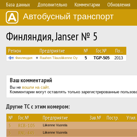
База данных
Дополнительно
Комментарии
Обновления
Автобусный транспорт
Финляндия, Janser № 5
Регион
Предприятие
№
Гос.№
По...
5
TGP-505
2013
Финляндия
Raahen Tilausliikenne Oy
Ваш комментарий
Вы не
вошли на сайт
.
Комментарии могут оставлять только зарегистрированные пользов
Другие ТС с этим номером:
№
Гос.№
Предприятие
Зав.№
Постр.
Утил.
5
RCB-105
Liikenne Vuorela
5
RNL-445
Liikenne Vuorela