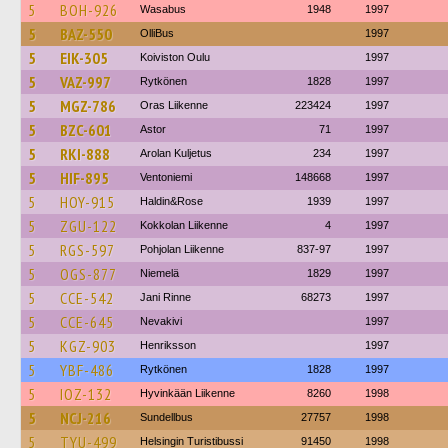
5
BOH-926
Wasabus
1948
1997
5
BAZ-550
OlliBus
1997
5
EIK-305
Koiviston Oulu
1997
5
VAZ-997
Rytkönen
1828
1997
5
MGZ-786
Oras Liikenne
223424
1997
5
BZC-601
Astor
71
1997
5
RKI-888
Arolan Kuljetus
234
1997
5
HIF-895
Ventoniemi
148668
1997
5
HOY-915
Haldin&Rose
1939
1997
5
ZGU-122
Kokkolan Liikenne
4
1997
5
RGS-597
Pohjolan Liikenne
837-97
1997
5
OGS-877
Niemelä
1829
1997
5
CCE-542
Jani Rinne
68273
1997
5
CCE-645
Nevakivi
1997
5
KGZ-903
Henriksson
1997
5
YBF-486
Rytkönen
1828
1997
5
IOZ-132
Hyvinkään Liikenne
8260
1998
5
NCJ-216
Sundellbus
27757
1998
5
TYU-499
Helsingin Turistibussi
91450
1998