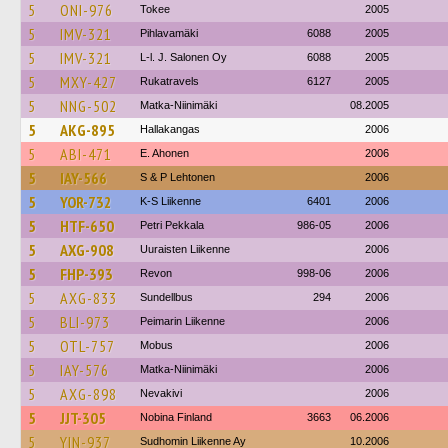
5
ONI-976
Tokee
2005
5
IMV-321
Pihlavamäki
6088
2005
5
IMV-321
L-l. J. Salonen Oy
6088
2005
5
MXY-427
Rukatravels
6127
2005
5
NNG-502
Matka-Niinimäki
08.2005
5
AKG-895
Hallakangas
2006
5
ABI-471
E. Ahonen
2006
5
IAY-566
S & P Lehtonen
2006
5
YOR-732
K-S Liikenne
6401
2006
5
HTF-650
Petri Pekkala
986-05
2006
5
AXG-908
Uuraisten Liikenne
2006
5
FHP-393
Revon
998-06
2006
5
AXG-833
Sundellbus
294
2006
5
BLI-973
Peimarin Liikenne
2006
5
OTL-757
Mobus
2006
5
IAY-576
Matka-Niinimäki
2006
5
AXG-898
Nevakivi
2006
5
JJT-305
Nobina Finland
3663
06.2006
5
YIN-937
Sudhomin Liikenne Ay
10.2006