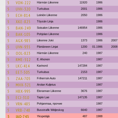
5
VON-222
Härmän Liikenne
11920
1986
5
UVH-320
Turkubus
2001
1986
5
ECH-814
Leiniön Liikenne
2050
1986
5
XKE-825
Töysän Linja
1986
5
BAN-249
Soisalon Liikenne
146954
1986
5
BAK-105
Pohjolan Liikenne
1986
5
AGX-985
Liikenne Joki
1373
1986
2007
5
UVN-935
Päntäneen Linjat
1200
01.1986
2008
5
OOL-823
Härmän Liikenne
240
1987
5
RME-512
E. Ahonen
1987
5
LKC-414
Karinord
147284
1987
5
EET-505
Turkubus
2153
1987
5
ZAA-705
Friherrsin Auto
147211
1987
5
MHX-321
Arolan Kuljetus
1987
5
HBX-995
Elorannan Liikenne
3676
1987
5
ECJ-310
Tapio Lae
147135
1987
5
VRN-485
Pohjanmaa, прочие
1987
5
VRB-748
Busstrafik Widjeskog
6640
1987
5
IAO-745
Ykspetäjä
487
1988