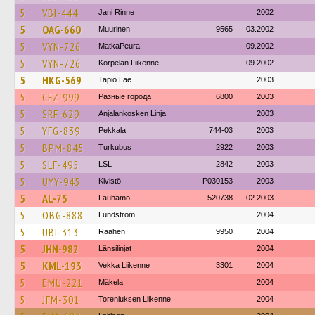
5
VBI-444
Jani Rinne
2002
5
OAG-660
Muurinen
9565
03.2002
5
VYN-726
MatkaPeura
09.2002
5
VYN-726
Korpelan Liikenne
09.2002
5
HKG-569
Tapio Lae
2003
5
CFZ-999
Разные города
6800
2003
5
SRF-629
Anjalankosken Linja
2003
5
YFG-839
Pekkala
744-03
2003
5
BPM-845
Turkubus
2922
2003
5
SLF-495
LSL
2842
2003
5
UYY-945
Kivistö
P030153
2003
5
AL-75
Lauhamo
520738
02.2003
5
OBG-888
Lundström
2004
5
UBI-313
Raahen
9950
2004
5
JHN-982
Länsilinjat
2004
5
KML-193
Vekka Liikenne
3301
2004
5
EMU-221
Mäkela
2004
5
JFM-301
Toreniuksen Liikenne
2004