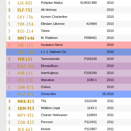
5
GIX-805
Pohjolan Matka
414933 880
2010
5
FLF-752
Ali-Vehmas
2010
5
EKY-736
Kymen Charterline
2010
5
YJM-254
Elimäen Liikenne
414984
2010
5
BOJ-214
Tokee
2010
5
MMT-646
M. Raittinen
P098461
2010
5
LNE-115
Invataksi Niemi
2010
5
YVP-523
L-l. J. Salonen Oy
2010
5
YVR-155
Tammelundin
P105240
2010
5
MAZ-206
EkmanBuss
2010
5
YVR-155
InterKuljetus
P105240
2010
5
IOO-221
Wasabus
1036-1
2010
5
CHN-871
Oubus
2010
5
MEZ-372
Osmo Aho
05.2010
5
MKK-825
TKL
S110108
2011
5
SKM-915
Möllärin Linjat
1143-1
2011
5
MPY-931
Charter Hekkanen
110843
2011
5
ZOK-823
Porvoon
P113431
2011
5
JKX-665
Kivistö
P113967
2011