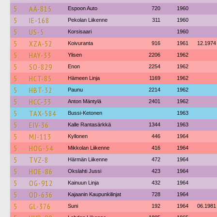
5
AÄ-815
Espoon Auto
720
1960
5
IE-168
Pekolan Liikenne
311
1960
5
US-5
Korsisaari
1960
5
XZA-52
Koivuranta
916
1961
12.1974
5
HAY-33
Ylisen
2206
1962
5
SO-829
Enon
2254
1962
5
HCT-85
Hämeen Linja
1169
1962
5
HBT-32
Paunu
2214
1962
5
HCC-33
Anton Mäntylä
2401
1962
5
TAX-584
Bussi-Ketonen
1963
5
EIV-36
Kalle Rantasärkkä
1344
1963
5
MJ-113
Kyllonen
446
1964
5
HOG-54
Mikkolan Liikenne
416
1964
5
TVZ-8
Härmän Liikenne
472
1964
5
HOE-86
Okslahti Jussi
423
1964
5
OG-912
Kainuun Linja
432
1964
5
OD-636
Kajaanin Kaupunkilinjat
728
1964
5
GL-376
Suni
192
1964
06.1981