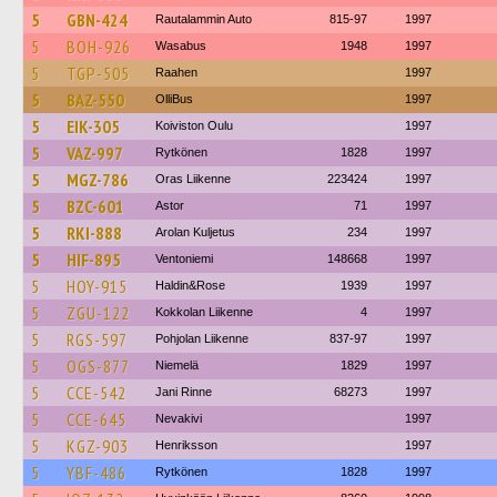
5
GBN-424
Rautalammin Auto
815-97
1997
5
BOH-926
Wasabus
1948
1997
5
TGP-505
Raahen
1997
5
BAZ-550
OlliBus
1997
5
EIK-305
Koiviston Oulu
1997
5
VAZ-997
Rytkönen
1828
1997
5
MGZ-786
Oras Liikenne
223424
1997
5
BZC-601
Astor
71
1997
5
RKI-888
Arolan Kuljetus
234
1997
5
HIF-895
Ventoniemi
148668
1997
5
HOY-915
Haldin&Rose
1939
1997
5
ZGU-122
Kokkolan Liikenne
4
1997
5
RGS-597
Pohjolan Liikenne
837-97
1997
5
OGS-877
Niemelä
1829
1997
5
CCE-542
Jani Rinne
68273
1997
5
CCE-645
Nevakivi
1997
5
KGZ-903
Henriksson
1997
5
YBF-486
Rytkönen
1828
1997