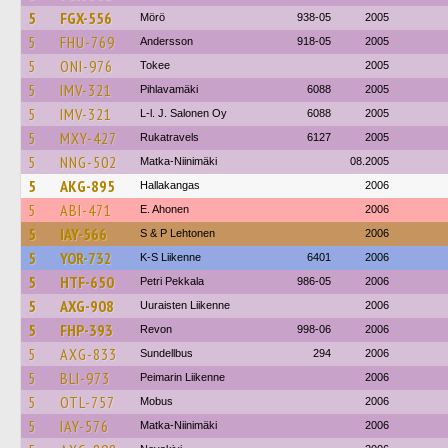
5
FGX-556
Mörö
938-05
2005
5
FHU-769
Andersson
918-05
2005
5
ONI-976
Tokee
2005
5
IMV-321
Pihlavamäki
6088
2005
5
IMV-321
L-l. J. Salonen Oy
6088
2005
5
MXY-427
Rukatravels
6127
2005
5
NNG-502
Matka-Niinimäki
08.2005
5
AKG-895
Hallakangas
2006
5
ABI-471
E. Ahonen
2006
5
IAY-566
S & P Lehtonen
2006
5
YOR-732
K-S Liikenne
6401
2006
5
HTF-650
Petri Pekkala
986-05
2006
5
AXG-908
Uuraisten Liikenne
2006
5
FHP-393
Revon
998-06
2006
5
AXG-833
Sundellbus
294
2006
5
BLI-973
Peimarin Liikenne
2006
5
OTL-757
Mobus
2006
5
IAY-576
Matka-Niinimäki
2006