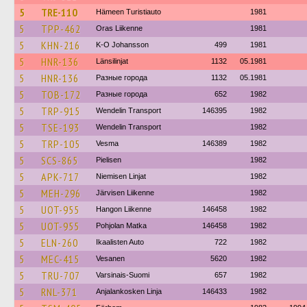
5
TRE-110
Hämeen Turistiauto
1981
5
TPP-462
Oras Liikenne
1981
5
KHN-216
K-O Johansson
499
1981
5
HNR-136
Länsilinjat
1132
05.1981
5
HNR-136
Разные города
1132
05.1981
5
TOB-172
Разные города
652
1982
5
TRP-915
Wendelin Transport
146395
1982
5
TSE-193
Wendelin Transport
1982
5
TRP-105
Vesma
146389
1982
5
SCS-865
Pielisen
1982
5
APK-717
Niemisen Linjat
1982
5
MEH-296
Järvisen Liikenne
1982
5
UOT-955
Hangon Liikenne
146458
1982
5
UOT-955
Pohjolan Matka
146458
1982
5
ELN-260
Ikaalisten Auto
722
1982
5
MEC-415
Vesanen
5620
1982
5
TRU-707
Varsinais-Suomi
657
1982
5
RNL-371
Anjalankosken Linja
146433
1982