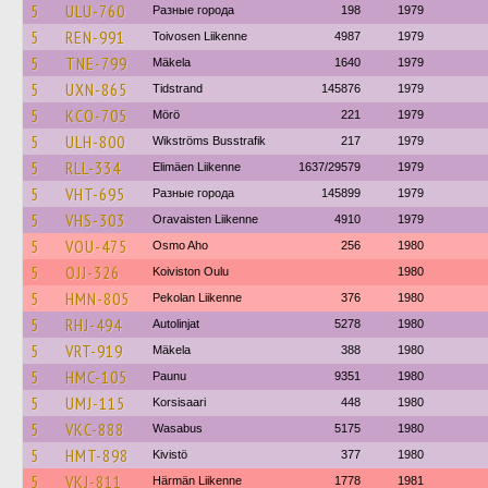
5
ULU-760
Разные города
198
1979
5
REN-991
Toivosen Liikenne
4987
1979
5
TNE-799
Mäkela
1640
1979
5
UXN-865
Tidstrand
145876
1979
5
KCO-705
Mörö
221
1979
5
ULH-800
Wikströms Busstrafik
217
1979
5
RLL-334
Elimäen Liikenne
1637/29579
1979
5
VHT-695
Разные города
145899
1979
5
VHS-303
Oravaisten Liikenne
4910
1979
5
VOU-475
Osmo Aho
256
1980
5
OJJ-326
Koiviston Oulu
1980
5
HMN-805
Pekolan Liikenne
376
1980
5
RHJ-494
Autolinjat
5278
1980
5
VRT-919
Mäkela
388
1980
5
HMC-105
Paunu
9351
1980
5
UMJ-115
Korsisaari
448
1980
5
VKC-888
Wasabus
5175
1980
5
HMT-898
Kivistö
377
1980
5
VKJ-811
Härmän Liikenne
1778
1981