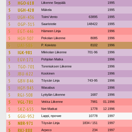
5
HGO-618
Liikenne Seppälä
1995
5
UGH-428
Mäkela
1995
5
UGH-436
Toimi Vento
63895
1995
5
OGP-315
Saaristotie
148422
1995
5
EGT-446
Hämeen Linja
1996
5
HGV-307
Pekolan Liikenne
8085
1996
5
UAI-586
P. Koivisto
8102
1996
5
IGK-981
Mikkolan Liikenne
701-96
1996
5
EGV-171
Pohjolan Matka
1996
5
TGO-701
Toreniuksen Liikenne
1996
5
JBU-622
Koskinen
1996
5
GBV-846
Töysän Linja
743-95
1996
5
HGY-945
Wasabus
1996
5
RGJ-508
Lyttylän Liikenne
1687
1996
5
VGL-781
Vekka Liikenne
7981
01.1996
5
SKZ-655
Net-Matkat
1778
12.1996
5
GGU-952
Lappi, прочие
10778
1997
5
NBR-971
Töysän Linja
1834 / 151
1997
5
RKI-888
Arpeco
234
1997