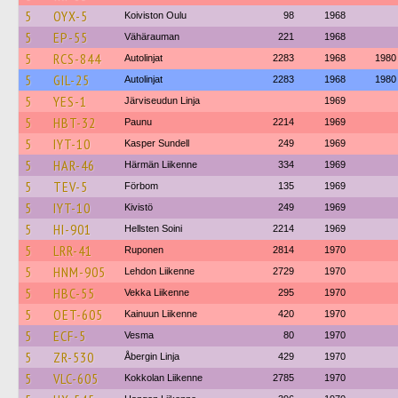
5
OYX-5
Koiviston Oulu
98
1968
5
EP-55
Vähärauman
221
1968
5
RCS-844
Autolinjat
2283
1968
1980
5
GIL-25
Autolinjat
2283
1968
1980
5
YES-1
Järviseudun Linja
1969
5
HBT-32
Paunu
2214
1969
5
IYT-10
Kasper Sundell
249
1969
5
HAR-46
Härmän Liikenne
334
1969
5
TEV-5
Förbom
135
1969
5
IYT-10
Kivistö
249
1969
5
HI-901
Hellsten Soini
2214
1969
5
LRR-41
Ruponen
2814
1970
5
HNM-905
Lehdon Liikenne
2729
1970
5
HBC-55
Vekka Liikenne
295
1970
5
OET-605
Kainuun Liikenne
420
1970
5
ECF-5
Vesma
80
1970
5
ZR-530
Åbergin Linja
429
1970
5
VLC-605
Kokkolan Liikenne
2785
1970