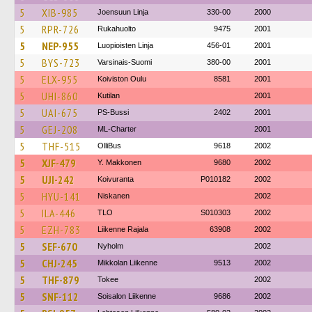
5
XIB-985
Joensuun Linja
330-00
2000
5
RPR-726
Rukahuolto
9475
2001
5
NEP-955
Luopioisten Linja
456-01
2001
5
BYS-723
Varsinais-Suomi
380-00
2001
5
ELX-955
Koiviston Oulu
8581
2001
5
UHI-860
Kutilan
2001
5
UAI-675
PS-Bussi
2402
2001
5
GEJ-208
ML-Charter
2001
5
THF-515
OlliBus
9618
2002
5
XJF-479
Y. Makkonen
9680
2002
5
UJI-242
Koivuranta
P010182
2002
5
HYU-141
Niskanen
2002
5
ILA-446
TLO
S010303
2002
5
EZH-783
Liikenne Rajala
63908
2002
5
SEF-670
Nyholm
2002
5
CHJ-245
Mikkolan Liikenne
9513
2002
5
THF-879
Tokee
2002
5
SNF-112
Soisalon Liikenne
9686
2002