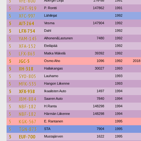
5
VFE-600
Åbergin Linja
276-88
1991
5
ZHT-919
P. Rontti
147862
1991
5
XFC-997
Lähilinjat
1992
5
AIT-264
Vesma
147904
1992
5
LFX-754
Dahl
1992
5
YAM-145
Alhonen&Lastunen
7480
1992
5
XFA-152
Eteläpää
1992
5
LFX-863
Matka Mäkelä
39392
1992
5
JGC-5
Osmo Aho
1096
1992
2018
5
IIH-318
Hallakangas
30027
1993
5
SYO-805
Lauhamo
1993
5
MFK-535
Hangon Liikenne
1993
5
XFX-938
Ikaalisten Auto
1497
1994
5
JBM-884
Saaren Auto
7840
1994
5
NBF-182
H.Ranta
148298
1994
5
NBF-182
Härmän Liikenne
148298
1994
5
KGK-567
E. Rantanen
1995
5
TGN-873
STA
7904
1995
5
EUF-700
Mustajärven
1622
1995