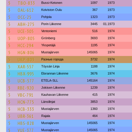
5
TBO-833
Bussi-Ketonen
1097
1973
5
OAL-612
Koiviston Oulu
367
1973
5
OCC-25
Pohjola
1323
1973
5
ABH-275
Porin Liikenne
3445
01.1973
5
UCE-305
Ventoniemi
516
1974
5
UOP-805
Grönberg
3693
1974
5
HCC-294
Ykspetäjä
1195
1974
5
HGN-806
Mustajärven
145065
1974
5
UKP-803
Разные города
3732
1974
5
XAR-557
Töysän Linja
1188
1974
5
HBX-995
Elorannan Liikenne
3676
1974
5
UCB-577
ETELA-SLL
145164
1974
5
RBE-920
Jokisen Liikenne
1239
1974
5
VBC-791
Kauhavan Liikenne
415
1974
5
HCN-775
Länsilinjat
3853
1974
5
HCB-333
Mustajärven
1360
1974
5
UBR-361
Rajala
464
1974
5
HBS-828
Mustajärven
145065
1974
5
VUE-377
Mustajärven
145065
1974