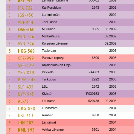
5
RSI-957
Lehtosen Liikenne
580-02
2002
5
JFA-722
Kaj Forsblom
2843
2002
5
JGS-430
Lamminmäki
2002
5
VBI-444
Jani Rinne
2002
5
OAG-660
Muurinen
9565
03.2002
5
VYN-726
MatkaPeura
09.2002
5
VYN-726
Korpelan Liikenne
09.2002
5
HKG-569
Tapio Lae
2003
5
CFZ-999
Разные города
6800
2003
5
SRF-629
Anjalankosken Linja
2003
5
YFG-839
Pekkala
744-03
2003
5
BPM-845
Turkubus
2922
2003
5
SLF-495
LSL
2842
2003
5
UYY-945
Kivistö
P030153
2003
5
AL-75
Lauhamo
520738
02.2003
5
OBG-888
Lundström
2004
5
UBI-313
Raahen
9950
2004
5
JHN-982
Länsilinjat
2004
5
KML-193
Vekka Liikenne
3301
2004