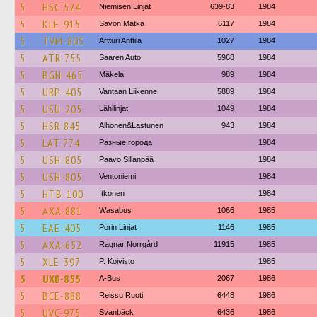
5
HSC-524
Niemisen Linjat
639-83
1984
5
KLE-915
Savon Matka
6117
1984
5
TVM-805
Artturi Anttila
1027
1984
5
ATR-755
Saaren Auto
5968
1984
5
BGN-465
Mäkela
989
1984
5
URP-405
Vantaan Liikenne
5889
1984
5
USU-205
Lähilinjat
1049
1984
5
HSR-845
Alhonen&Lastunen
943
1984
5
LAT-774
Разные города
1984
5
USH-805
Paavo Sillanpää
1984
5
USH-805
Ventoniemi
1984
5
HTB-100
Itkonen
1984
5
AXA-881
Wasabus
1066
1985
5
EAE-405
Porin Linjat
1146
1985
5
AXA-652
Ragnar Norrgård
11915
1985
5
XLE-397
P. Koivisto
1985
5
UXB-855
A-Bus
2067
1986
5
BCE-888
Reissu Ruoti
6448
1986
5
UVC-975
Svanbäck
6436
1986