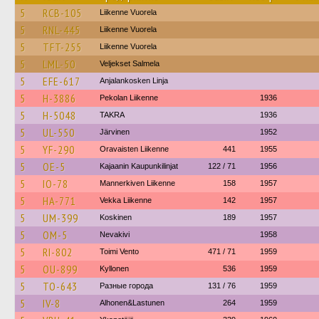
5
RCB-105
Liikenne Vuorela
5
RNL-445
Liikenne Vuorela
5
TFT-255
Liikenne Vuorela
5
LML-50
Veljekset Salmela
5
EFE-617
Anjalankosken Linja
5
H-3886
Pekolan Liikenne
1936
5
H-5048
TAKRA
1936
5
UL-550
Järvinen
1952
5
YF-290
Oravaisten Liikenne
441
1955
5
OE-5
Kajaanin Kaupunkilinjat
122 / 71
1956
5
IO-78
Mannerkiven Liikenne
158
1957
5
HA-771
Vekka Liikenne
142
1957
5
UM-399
Koskinen
189
1957
5
OM-5
Nevakivi
1958
5
RI-802
Toimi Vento
471 / 71
1959
5
OU-899
Kyllonen
536
1959
5
TO-643
Разные города
131 / 76
1959
5
IV-8
Alhonen&Lastunen
264
1959