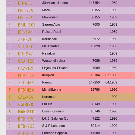
5
EIJ-661
Järvisen Liikenne
147454
1989
5
LFC-529
Mörö
30155
1989
5
LFC-529
Makkonen
30155
1989
5
BMU-805
Saaren Auto
7000
1989
5
IER-544
Reissu Ruoti
1989
5
ZEN-204
Korsisaari
6972
1989
5
SJT-830
ML-Charter
15828
1989
5
ICS-947
Nevakivi
1989
5
CAA-120
Westendin Linja
7089
1989
5
CAA-120
Linjebuss Finland
7089
1989
5
MJP-678
Kuopion
13704
02.1989
5
ZEL-468
Paunu
147250
04.1989
5
BFB-424
Mynäliikenne
13786
1990
5
CAL-439
Kurumaa
1990
5
CGI-888
OlliBus
30149
1990
5
NAK-810
Bussi-Ketonen
16746
1990
5
BFB-590
L-l. J. Salonen Oy
7122
1990
5
BFB-205
S & P Lehtonen
30414
1990
5
AFJ-384
Liikenne Seppälä
147680
1990