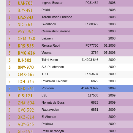
5
UAI-705
Ingves Bussar
P081454
2008
5
BJY-491
Pekki
2008
5
OAZ-842
Toreniuksen Liikenne
2008
5
NIC-763
Svanbäck
P080372
2008
5
VSY-964
Oravaisten Liikenne
2008
5
GKM-348
Laitinen
2008
5
KRS-555
Reissu Ruoti
P077750
01.2008
5
KMG-626
Vesma
3784
05.2008
5
RJI-301
Toimi Vento
414293 646
2009
5
XNY-970
S & P Lehtonen
2009
5
CMX-665
TLO
P093604
2009
5
LOH-333
Pakkalan Liikenne
6822
2009
5
NKK-561
Porvoon
414469 692
2009
5
GIS-121
LSL
117503
2009
5
ZNA-604
Norrgårds Buss
6823
2009
5
OVC-392
Rautaveden
6851
2009
5
BKZ-614
E. Ahonen
2009
5
AOY-343
Pekkala
2009
5
GIS-194
Разные города
2009