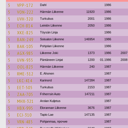
5
VPP-172
Dahl
1986
5
VON-222
Härmän Liikenne
11920
1986
5
UVH-320
Turkubus
2001
1986
5
ECH-814
Leiniön Liikenne
2050
1986
5
XKE-825
Töysän Linja
1986
5
BAN-249
Soisalon Liikenne
146954
1986
5
BAK-105
Pohjolan Liikenne
1986
5
AGX-985
Liikenne Joki
1373
1986
2007
5
UVN-935
Päntäneen Linjat
1200
01.1986
2008
5
OOL-823
Härmän Liikenne
240
1987
5
RME-512
E. Ahonen
1987
5
LKC-414
Karinord
147284
1987
5
EET-505
Turkubus
2153
1987
5
ZAA-705
Friherrsin Auto
147211
1987
5
MHX-321
Arolan Kuljetus
1987
5
HBX-995
Elorannan Liikenne
3676
1987
5
ECJ-310
Tapio Lae
147135
1987
5
VRN-485
Pohjanmaa, прочие
1987