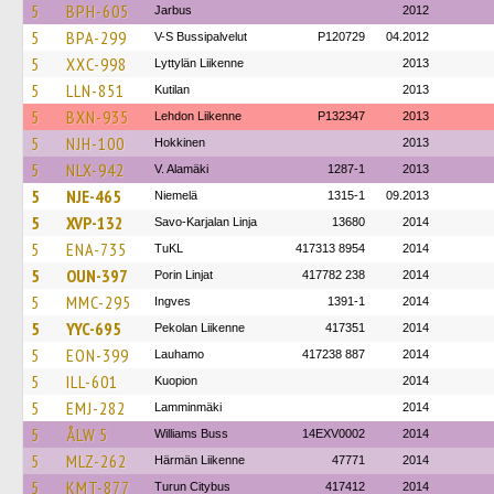
5
BPH-605
Jarbus
2012
5
BPA-299
V-S Bussipalvelut
P120729
04.2012
5
XXC-998
Lyttylän Liikenne
2013
5
LLN-851
Kutilan
2013
5
BXN-935
Lehdon Liikenne
P132347
2013
5
NJH-100
Hokkinen
2013
5
NLX-942
V. Alamäki
1287-1
2013
5
NJE-465
Niemelä
1315-1
09.2013
5
XVP-132
Savo-Karjalan Linja
13680
2014
5
ENA-735
TuKL
417313 8954
2014
5
OUN-397
Porin Linjat
417782 238
2014
5
MMC-295
Ingves
1391-1
2014
5
YYC-695
Pekolan Liikenne
417351
2014
5
EON-399
Lauhamo
417238 887
2014
5
ILL-601
Kuopion
2014
5
EMJ-282
Lamminmäki
2014
5
ÅLW 5
Williams Buss
14EXV0002
2014
5
MLZ-262
Härmän Liikenne
47771
2014
5
KMT-877
Turun Citybus
417412
2014