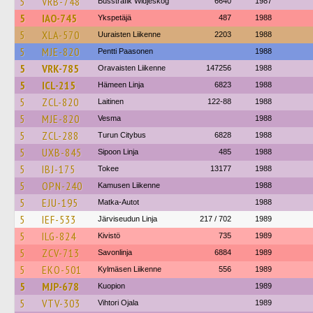
5
VRB-748
Busstrafik Widjeskog
6640
1987
5
IAO-745
Ykspetäjä
487
1988
5
XLA-570
Uuraisten Liikenne
2203
1988
5
MJE-820
Pentti Paasonen
1988
5
VRK-785
Oravaisten Liikenne
147256
1988
5
ICL-215
Hämeen Linja
6823
1988
5
ZCL-820
Laitinen
122-88
1988
5
MJE-820
Vesma
1988
5
ZCL-288
Turun Citybus
6828
1988
5
UXB-845
Sipoon Linja
485
1988
5
IBJ-175
Tokee
13177
1988
5
OPN-240
Kamusen Liikenne
1988
5
EJU-195
Matka-Autot
1988
5
IEF-533
Järviseudun Linja
217 / 702
1989
5
ILG-824
Kivistö
735
1989
5
ZCV-713
Savonlinja
6884
1989
5
EKO-501
Kylmäsen Liikenne
556
1989
5
MJP-678
Kuopion
1989
5
VTV-303
Vihtori Ojala
1989