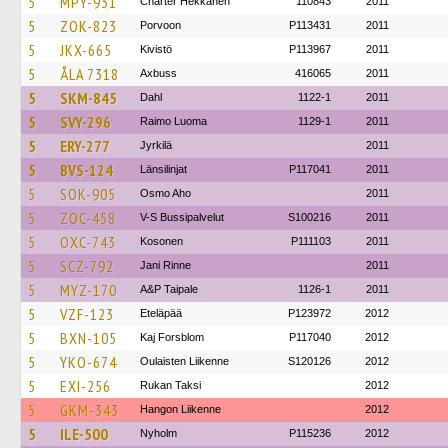
5
MPY-931
Charter Hekkanen
110843
2011
5
ZOK-823
Porvoon
P113431
2011
5
JKX-665
Kivistö
P113967
2011
5
ÅLA 7318
Axbuss
416065
2011
5
SKM-845
Dahl
1122-1
2011
5
SVY-296
Raimo Luoma
1129-1
2011
5
ERY-277
Jyrkilä
2011
5
BVS-124
Länsilinjat
P117041
2011
5
SOK-905
Osmo Aho
2011
5
ZOC-458
V-S Bussipalvelut
S100216
2011
5
OXC-743
Kosonen
P111103
2011
5
SCZ-792
Jani Rinne
2011
5
MYZ-170
A&P Taipale
1126-1
2011
5
VZF-123
Eteläpää
P123972
2012
5
BXN-105
Kaj Forsblom
P117040
2012
5
YKO-674
Oulaisten Liikenne
S120126
2012
5
EXI-256
Rukan Taksi
2012
5
GKM-343
Hangon Liikenne
2012
5
ILE-500
Nyholm
P115236
2012