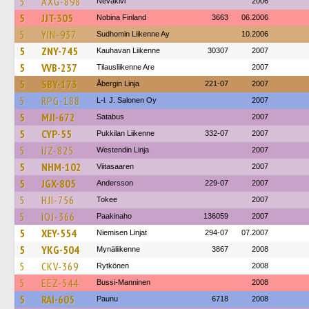
5
AXG-898
Nevakivi
2006
5
JJT-305
Nobina Finland
3663
06.2006
5
YIN-937
Sudhomin Liikenne Ay
10.2006
5
ZNY-745
Kauhavan Liikenne
30307
2007
5
VVB-237
Tilausliikenne Are
2007
5
SBY-173
Åbergin Linja
221-07
2007
5
RPG-188
L-l. J. Salonen Oy
2007
5
MJI-672
Satabus
2007
5
CYP-55
Pukkilan Liikenne
332-07
2007
5
IJZ-825
Westendin Linja
2007
5
NHM-102
Viitasaaren
2007
5
JGX-805
Andersson
229-07
2007
5
HJI-756
Tokee
2007
5
IOJ-366
Paakinaho
136059
2007
5
XEY-554
Niemisen Linjat
294-07
07.2007
5
YKG-504
Mynäliikenne
3867
2008
5
CKV-369
Rytkönen
2008
5
EEZ-544
Bussi-Manninen
2008
5
RAI-605
Paunu
6718
2008