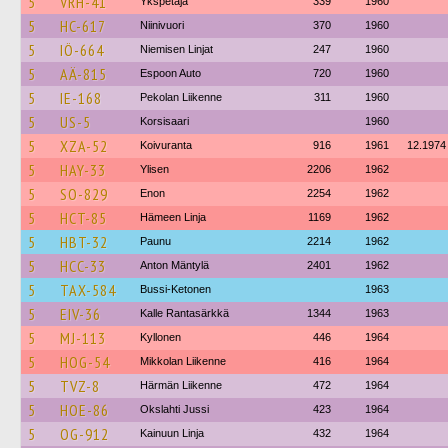
5
VRH-41
Ykspetäjä
339
1960
5
HC-617
Niinivuori
370
1960
5
IÖ-664
Niemisen Linjat
247
1960
5
AÄ-815
Espoon Auto
720
1960
5
IE-168
Pekolan Liikenne
311
1960
5
US-5
Korsisaari
1960
5
XZA-52
Koivuranta
916
1961
12.1974
5
HAY-33
Ylisen
2206
1962
5
SO-829
Enon
2254
1962
5
HCT-85
Hämeen Linja
1169
1962
5
HBT-32
Paunu
2214
1962
5
HCC-33
Anton Mäntylä
2401
1962
5
TAX-584
Bussi-Ketonen
1963
5
EIV-36
Kalle Rantasärkkä
1344
1963
5
MJ-113
Kyllonen
446
1964
5
HOG-54
Mikkolan Liikenne
416
1964
5
TVZ-8
Härmän Liikenne
472
1964
5
HOE-86
Okslahti Jussi
423
1964
5
OG-912
Kainuun Linja
432
1964