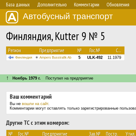
База данных
Дополнительно
Комментарии
Обновления
Автобусный транспорт
Финляндия, Kutter 9 № 5
Регион
Предприятие
№
Гос.№
С...
5
ULK-492
11.1979
Финляндия
Ampers Busstrafik Ab
↑
Ноябрь 1979 г.
Поступил на предприятие
Ваш комментарий
Вы не
вошли на сайт
.
Комментарии могут оставлять только зарегистрированные пользов
Другие ТС с этим номером:
№
Гос.№
Предприятие
Зав.№
Постр.
Утил.