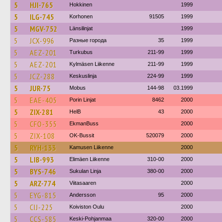
5
HJI-765
Hokkinen
1999
5
ILG-745
Korhonen
91505
1999
5
MGV-752
Länsilinjat
1999
5
JCX-996
Разные города
35
1999
5
AEZ-201
Turkubus
211-99
1999
5
AEZ-201
Kylmäsen Liikenne
211-99
1999
5
JCZ-288
Keskuslinja
224-99
1999
5
JUR-75
Mobus
144-98
03.1999
5
EAE-405
Porin Linjat
8462
2000
5
ZIX-281
HelB
43
2000
5
CFO-355
EkmanBuss
2000
5
ZIX-108
OK-Bussit
520079
2000
5
RYH-133
Kamusen Liikenne
2000
5
LIB-993
Elimäen Liikenne
310-00
2000
5
BYS-746
Sukulan Linja
380-00
2000
5
ARZ-774
Viitasaaren
2000
5
EYG-815
Andersson
95
2000
5
CIJ-225
Koiviston Oulu
2000
5
CCS-585
Keski-Pohjanmaa
320-00
2000