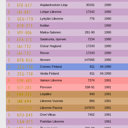
5
EFE-617
Anjalankosken Linja
30191
1990
5
JAJ-867
Lohjan Liikenne
17242
1990
5
GEU-779
Lyttylän Liikenne
776
1990
5
KFB-373
Kutilan
1990
5
VFF-906
Matka-Salonen
281-90
1990
5
EFA-271
Satakunta, прочие
7234
1990
5
JAJ-732
Oskar Haglund
17243
1990
5
JAJ-732
Revon
17243
1990
5
BFB-816
Itkonen
147665
1990
5
ZEG-758
Connex Finland
811
04.1990
5
ZEG-758
Veolia Finland
811
04.1990
5
EIM-485
Vainion Liikenne
7374
1991
5
SJT-285
Porvoon
338-91
1991
5
FAS-352
Linjaliike
940
1991
5
JAE-694
Liikenne Vuorela
866
1991
5
FAR-938
Liikenne-Pasma
147870
1991
5
KFU-843
Onni Vilkas
7402
1991
5
CAN-975
Pukkilan Liikenne
1991