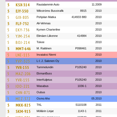
5
KSX-314
Rautalammin Auto
11.2009
5
EJY-350
Wikströms Busstrafik
8915
2010
5
GIX-805
Pohjolan Matka
414933 880
2010
5
FLF-752
Ali-Vehmas
2010
5
EKY-736
Kymen Charterline
2010
5
YJM-254
Elimäen Liikenne
414984
2010
5
BOJ-214
Tokee
2010
5
MMT-646
M. Raittinen
P098461
2010
5
LNE-115
Invataksi Niemi
2010
5
YVP-523
L-l. J. Salonen Oy
2010
5
YVR-155
Tammelundin
P105240
2010
5
MAZ-206
EkmanBuss
2010
5
YVR-155
InterKuljetus
P105240
2010
5
IOO-221
Wasabus
1036-1
2010
5
CHN-871
Oubus
2010
5
MEZ-372
Osmo Aho
05.2010
5
MKK-825
TKL
S110108
2011
5
SKM-915
Möllärin Linjat
1143-1
2011