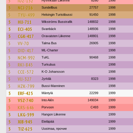
5
IOZ-132
Hyvinkään Liikenne
8260
1998
5
NCJ-216
Sundellbus
27757
1998
5
TYU-499
Helsingin Turistibussi
91450
1998
5
HIJ-711
Wikströms Busstrafik
148832
1998
5
ECI-405
Svanbäck
148936
1998
5
CGK-417
Oravaisten Liikenne
148801
1998
5
VV-70
Talma Bus
26905
1998
5
OIO-417
ML-Charter
1998
5
NCM-992
TuKL
90468
1998
5
RKI-845
Turkubus
1998
5
CCE-572
K-O Johansson
1998
5
VIJ-327
Jyrkilä
8323
1998
5
HZK-799
Bussi-Manninen
1998
5
ERF-425
Mäntylä
22299
1999
5
VSZ-740
Into Alén
149034
1999
5
KRS-646
Porvoon
C493
1999
5
LKG-599
Hangon Liikenne
1999
5
XIB-945
Eteläpää
1999
5
TIZ-625
Uusimaa, прочие
1999