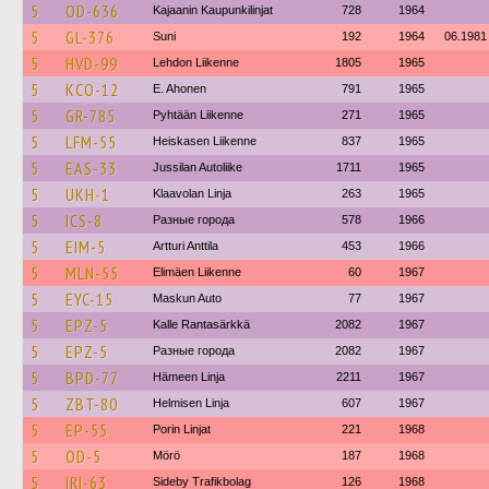
5
OD-636
Kajaanin Kaupunkilinjat
728
1964
5
GL-376
Suni
192
1964
06.1981
5
HVD-99
Lehdon Liikenne
1805
1965
5
KCO-12
E. Ahonen
791
1965
5
GR-785
Pyhtään Liikenne
271
1965
5
LFM-55
Heiskasen Liikenne
837
1965
5
EAS-33
Jussilan Autoliike
1711
1965
5
UKH-1
Klaavolan Linja
263
1965
5
ICS-8
Разные города
578
1966
5
EIM-5
Artturi Anttila
453
1966
5
MLN-55
Elimäen Liikenne
60
1967
5
EYC-15
Maskun Auto
77
1967
5
EPZ-5
Kalle Rantasärkkä
2082
1967
5
EPZ-5
Разные города
2082
1967
5
BPD-77
Hämeen Linja
2211
1967
5
ZBT-80
Helmisen Linja
607
1967
5
EP-55
Porin Linjat
221
1968
5
OD-5
Mörö
187
1968
5
IRI-63
Sideby Trafikbolag
126
1968