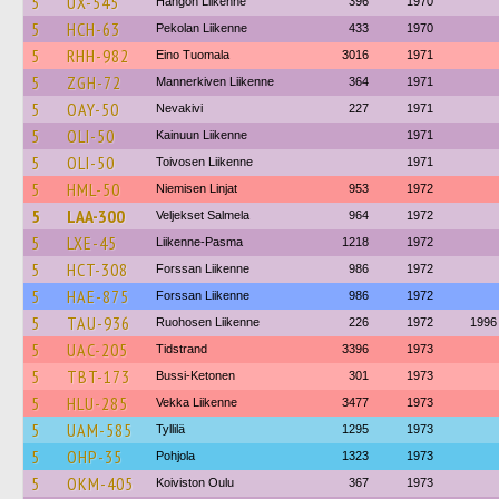
5
UX-545
Hangon Liikenne
396
1970
5
HCH-63
Pekolan Liikenne
433
1970
5
RHH-982
Eino Tuomala
3016
1971
5
ZGH-72
Mannerkiven Liikenne
364
1971
5
OAY-50
Nevakivi
227
1971
5
OLI-50
Kainuun Liikenne
1971
5
OLI-50
Toivosen Liikenne
1971
5
HML-50
Niemisen Linjat
953
1972
5
LAA-300
Veljekset Salmela
964
1972
5
LXE-45
Liikenne-Pasma
1218
1972
5
HCT-308
Forssan Liikenne
986
1972
5
HAE-875
Forssan Liikenne
986
1972
5
TAU-936
Ruohosen Liikenne
226
1972
1996
5
UAC-205
Tidstrand
3396
1973
5
TBT-173
Bussi-Ketonen
301
1973
5
HLU-285
Vekka Liikenne
3477
1973
5
UAM-585
Tyllilä
1295
1973
5
OHP-35
Pohjola
1323
1973
5
OKM-405
Koiviston Oulu
367
1973