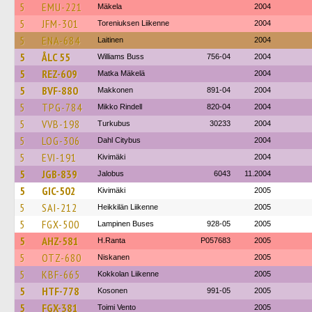
5
EMU-221
Mäkela
2004
5
JFM-301
Toreniuksen Liikenne
2004
5
ENA-684
Laitinen
2004
5
ÅLC 55
Williams Buss
756-04
2004
5
REZ-609
Matka Mäkelä
2004
5
BVF-880
Makkonen
891-04
2004
5
TPG-784
Mikko Rindell
820-04
2004
5
VVB-198
Turkubus
30233
2004
5
LOG-306
Dahl Citybus
2004
5
EVI-191
Kivimäki
2004
5
JGB-839
Jalobus
6043
11.2004
5
GIC-502
Kivimäki
2005
5
SAI-212
Heikkilän Liikenne
2005
5
FGX-500
Lampinen Buses
928-05
2005
5
AHZ-581
H.Ranta
P057683
2005
5
OTZ-680
Niskanen
2005
5
KBF-665
Kokkolan Liikenne
2005
5
HTF-778
Kosonen
991-05
2005
5
FGX-381
Toimi Vento
2005