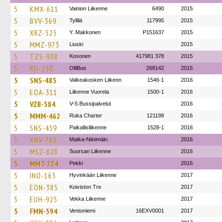
5
KMX-611
Vainion Liikenne
6490
2015
5
BVV-369
Tyllilä
117995
2015
5
XRZ-525
Y. Makkonen
P151637
2015
5
MMZ-973
Liuski
2015
5
TZS-938
Kosonen
417981 378
2015
5
RO-250
OlliBus
268142
2015
5
SNS-485
Valkeakosken Liikenn
1546-1
2016
5
EOA-311
Liikenne Vuorela
1500-1
2016
5
VZB-584
V-S Bussipalvelut
2016
5
MMM-462
Ruka Charter
121198
2016
5
SNS-459
Paikallisliikenne
1528-1
2016
5
XNV-789
Matka-Niinimäki
2016
5
MSZ-828
Suorsan Liikenne
2016
5
MMT-724
Pekki
2016
5
INO-165
Hyvinkään Liikenne
2017
5
EON-385
Koiviston Tre
2017
5
EUH-925
Vekka Liikenne
2017
5
FMN-594
Ventoniemi
16EXV0001
2017