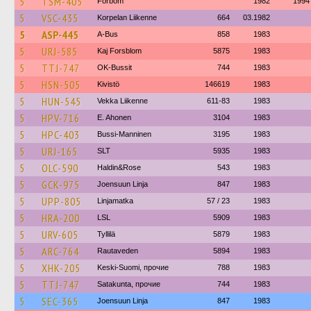
5
TSM-405
Förbom
1982
1994
5
VSC-435
Korpelan Liikenne
664
03.1982
5
ASP-445
A-Bus
858
1983
5
URJ-585
Kaj Forsblom
5875
1983
5
TTJ-747
OK-Bussit
744
1983
5
HSN-505
Kivistö
146619
1983
5
HUN-545
Vekka Liikenne
611-83
1983
5
HPV-716
E. Ahonen
3104
1983
5
HPC-403
Bussi-Manninen
3195
1983
5
URJ-165
SLT
5935
1983
5
OLC-590
Haldin&Rose
543
1983
5
GCK-975
Joensuun Linja
847
1983
5
UPP-805
Linjamatka
57 / 23
1983
5
HRA-200
LSL
5909
1983
5
URV-605
Tyllilä
5879
1983
5
ARC-764
Rautaveden
5894
1983
5
XHK-205
Keski-Suomi, прочие
788
1983
5
TTJ-747
Satakunta, прочие
744
1983
5
SEC-365
Joensuun Linja
847
1983