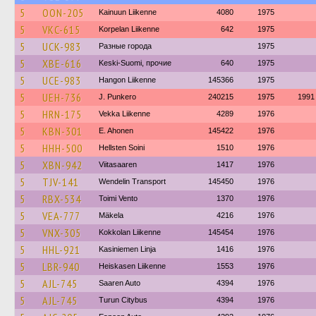
5
OON-205
Kainuun Liikenne
4080
1975
5
VKC-615
Korpelan Liikenne
642
1975
5
UCK-983
Разные города
1975
5
XBE-616
Keski-Suomi, прочие
640
1975
5
UCE-983
Hangon Liikenne
145366
1975
5
UEH-736
J. Punkero
240215
1975
1991
5
HRN-175
Vekka Liikenne
4289
1976
5
KBN-301
E. Ahonen
145422
1976
5
HHH-500
Hellsten Soini
1510
1976
5
XBN-942
Viitasaaren
1417
1976
5
TJV-141
Wendelin Transport
145450
1976
5
RBX-534
Toimi Vento
1370
1976
5
VEA-777
Mäkela
4216
1976
5
VNX-305
Kokkolan Liikenne
145454
1976
5
HHL-921
Kasiniemen Linja
1416
1976
5
LBR-940
Heiskasen Liikenne
1553
1976
5
AJL-745
Saaren Auto
4394
1976
5
AJL-745
Turun Citybus
4394
1976