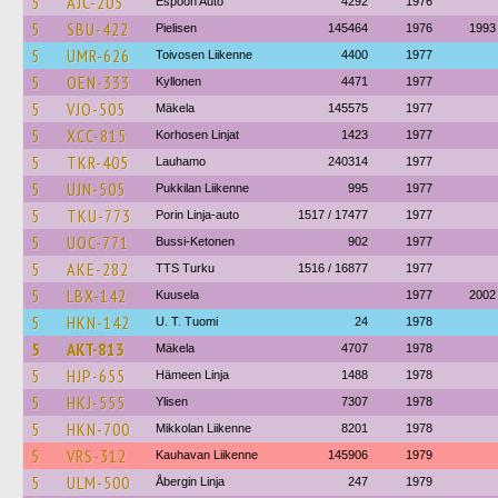
5
AJC-205
Espoon Auto
4292
1976
5
SBU-422
Pielisen
145464
1976
1993
5
UMR-626
Toivosen Liikenne
4400
1977
5
OEN-333
Kyllonen
4471
1977
5
VJO-505
Mäkela
145575
1977
5
XCC-815
Korhosen Linjat
1423
1977
5
TKR-405
Lauhamo
240314
1977
5
UJN-505
Pukkilan Liikenne
995
1977
5
TKU-773
Porin Linja-auto
1517 / 17477
1977
5
UOC-771
Bussi-Ketonen
902
1977
5
AKE-282
TTS Turku
1516 / 16877
1977
5
LBX-142
Kuusela
1977
2002
5
HKN-142
U. T. Tuomi
24
1978
5
AKT-813
Mäkela
4707
1978
5
HJP-655
Hämeen Linja
1488
1978
5
HKJ-555
Ylisen
7307
1978
5
HKN-700
Mikkolan Liikenne
8201
1978
5
VRS-312
Kauhavan Liikenne
145906
1979
5
ULM-500
Åbergin Linja
247
1979