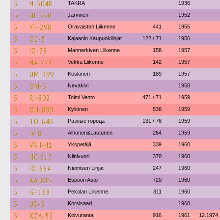
5
H-5048
TAKRA
1936
5
UL-550
Järvinen
1952
5
YF-290
Oravaisten Liikenne
441
1955
5
OE-5
Kajaanin Kaupunkilinjat
122 / 71
1956
5
IO-78
Mannerkiven Liikenne
158
1957
5
HA-771
Vekka Liikenne
142
1957
5
UM-399
Koskinen
189
1957
5
OM-5
Nevakivi
1958
5
RI-802
Toimi Vento
471 / 71
1959
5
OU-899
Kyllonen
536
1959
5
TO-643
Разные города
131 / 76
1959
5
IV-8
Alhonen&Lastunen
264
1959
5
VRH-41
Ykspetäjä
339
1960
5
HC-617
Niinivuori
370
1960
5
IÖ-664
Niemisen Linjat
247
1960
5
AÄ-815
Espoon Auto
720
1960
5
IE-168
Pekolan Liikenne
311
1960
5
US-5
Korsisaari
1960
5
XZA-52
Koivuranta
916
1961
12.1974