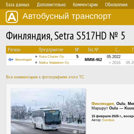
База данных
Дополнительно
Комментарии
Обновления
Автобусный транспорт
Финляндия, Setra S517HD № 5
Регион
Предприятие
№
Гос.№
С...
П
5
05.2022
Ruka Charter Oy
MMM-462
Финляндия
≈ 2016
05.2
Matka Veijalainen Oy
Все комментарии к фотографиям этого ТС
Финляндия
,
Oulu
,
Mer
Маршрут
Oulu — Kuu
15 февраля 2026 г., воск
Автор:
Eurobus
108