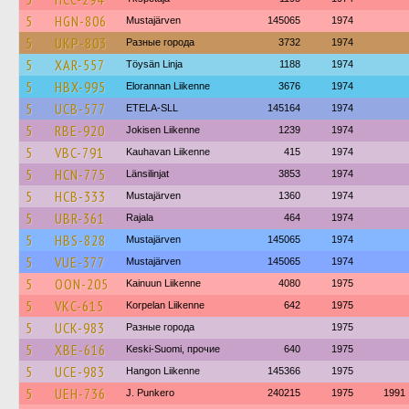
5
HGN-806
Mustajärven
145065
1974
5
UKP-803
Разные города
3732
1974
5
XAR-557
Töysän Linja
1188
1974
5
HBX-995
Elorannan Liikenne
3676
1974
5
UCB-577
ETELA-SLL
145164
1974
5
RBE-920
Jokisen Liikenne
1239
1974
5
VBC-791
Kauhavan Liikenne
415
1974
5
HCN-775
Länsilinjat
3853
1974
5
HCB-333
Mustajärven
1360
1974
5
UBR-361
Rajala
464
1974
5
HBS-828
Mustajärven
145065
1974
5
VUE-377
Mustajärven
145065
1974
5
OON-205
Kainuun Liikenne
4080
1975
5
VKC-615
Korpelan Liikenne
642
1975
5
UCK-983
Разные города
1975
5
XBE-616
Keski-Suomi, прочие
640
1975
5
UCE-983
Hangon Liikenne
145366
1975
5
UEH-736
J. Punkero
240215
1975
1991