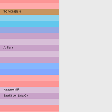
TOIVONEN N
A. Tiura
Kalasniemi P
Saarijärven Linja Oy