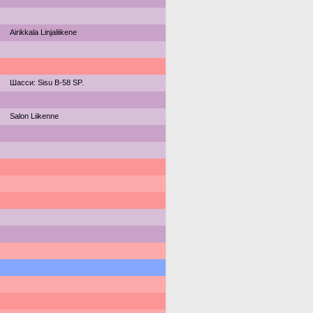
Airikkala Linjaliikene
Шасси: Sisu B-58 SP.
Salon Liikenne