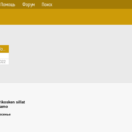
Помощь
Форум
Поиск
о...
022
ikosken sillat
samo
ресенье