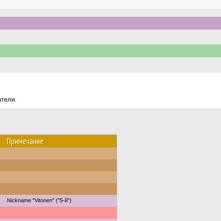
атели.
Примечание
Nickname "Vitonen" ("5-й")