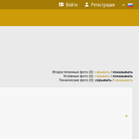
Войти
Регистрация
Второстепенные фото (0):
скрывать
/
показывать
Условные фото (0):
скрывать
/
показывать
Технические фото (0):
скрывать
/
показывать
¤