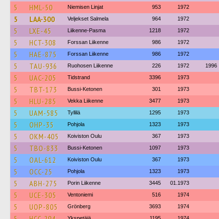
5
HML-50
Niemisen Linjat
953
1972
5
LAA-300
Veljekset Salmela
964
1972
5
LXE-45
Liikenne-Pasma
1218
1972
5
HCT-308
Forssan Liikenne
986
1972
5
HAE-875
Forssan Liikenne
986
1972
5
TAU-936
Ruohosen Liikenne
226
1972
1996
5
UAC-205
Tidstrand
3396
1973
5
TBT-173
Bussi-Ketonen
301
1973
5
HLU-285
Vekka Liikenne
3477
1973
5
UAM-585
Tyllilä
1295
1973
5
OHP-35
Pohjola
1323
1973
5
OKM-405
Koiviston Oulu
367
1973
5
TBO-833
Bussi-Ketonen
1097
1973
5
OAL-612
Koiviston Oulu
367
1973
5
OCC-25
Pohjola
1323
1973
5
ABH-275
Porin Liikenne
3445
01.1973
5
UCE-305
Ventoniemi
516
1974
5
UOP-805
Grönberg
3693
1974
5
HCC-294
Ykspetäjä
1195
1974