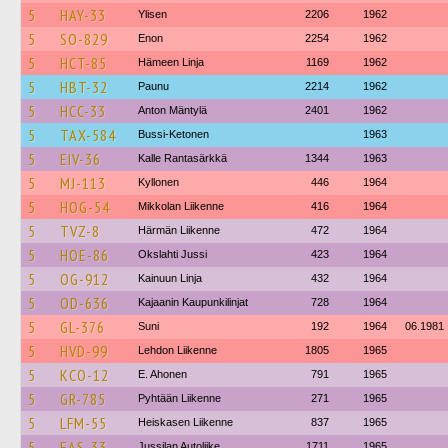
5
HAY-33
Ylisen
2206
1962
5
SO-829
Enon
2254
1962
5
HCT-85
Hämeen Linja
1169
1962
5
HBT-32
Paunu
2214
1962
5
HCC-33
Anton Mäntylä
2401
1962
5
TAX-584
Bussi-Ketonen
1963
5
EIV-36
Kalle Rantasärkkä
1344
1963
5
MJ-113
Kyllonen
446
1964
5
HOG-54
Mikkolan Liikenne
416
1964
5
TVZ-8
Härmän Liikenne
472
1964
5
HOE-86
Okslahti Jussi
423
1964
5
OG-912
Kainuun Linja
432
1964
5
OD-636
Kajaanin Kaupunkilinjat
728
1964
5
GL-376
Suni
192
1964
06.1981
5
HVD-99
Lehdon Liikenne
1805
1965
5
KCO-12
E. Ahonen
791
1965
5
GR-785
Pyhtään Liikenne
271
1965
5
LFM-55
Heiskasen Liikenne
837
1965
5
EAS-33
Jussilan Autoliike
1711
1965