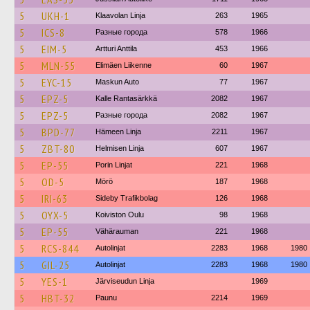
5
UKH-1
Klaavolan Linja
263
1965
5
ICS-8
Разные города
578
1966
5
EIM-5
Artturi Anttila
453
1966
5
MLN-55
Elimäen Liikenne
60
1967
5
EYC-15
Maskun Auto
77
1967
5
EPZ-5
Kalle Rantasärkkä
2082
1967
5
EPZ-5
Разные города
2082
1967
5
BPD-77
Hämeen Linja
2211
1967
5
ZBT-80
Helmisen Linja
607
1967
5
EP-55
Porin Linjat
221
1968
5
OD-5
Mörö
187
1968
5
IRI-63
Sideby Trafikbolag
126
1968
5
OYX-5
Koiviston Oulu
98
1968
5
EP-55
Vähärauman
221
1968
5
RCS-844
Autolinjat
2283
1968
1980
5
GIL-25
Autolinjat
2283
1968
1980
5
YES-1
Järviseudun Linja
1969
5
HBT-32
Paunu
2214
1969