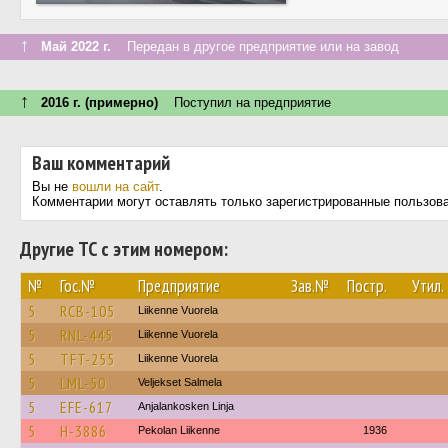
↑
Май 2022 г.
Передан в другое предприятие или на завод
↑
2016 г. (примерно)
Поступил на предприятие
Ваш комментарий
Вы не
вошли на сайт
.
Комментарии могут оставлять только зарегистрированные пользов
Другие ТС с этим номером:
№
Гос.№
Предприятие
Зав.№
Постр.
Утил.
5
RCB-105
Liikenne Vuorela
5
RNL-445
Liikenne Vuorela
5
TFT-255
Liikenne Vuorela
5
LML-50
Veljekset Salmela
5
EFE-617
Anjalankosken Linja
5
H-3886
Pekolan Liikenne
1936