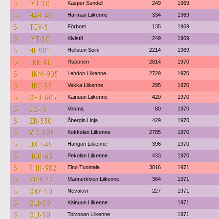
5
IYT-10
Kasper Sundell
249
1969
5
HAR-46
Härmän Liikenne
334
1969
5
TEV-5
Förbom
135
1969
5
IYT-10
Kivistö
249
1969
5
HI-901
Hellsten Soini
2214
1969
5
LRR-41
Ruponen
2814
1970
5
HNM-905
Lehdon Liikenne
2729
1970
5
HBC-55
Vekka Liikenne
295
1970
5
OET-605
Kainuun Liikenne
420
1970
5
ECF-5
Vesma
80
1970
5
ZR-530
Åbergin Linja
429
1970
5
VLC-605
Kokkolan Liikenne
2785
1970
5
UX-545
Hangon Liikenne
396
1970
5
HCH-63
Pekolan Liikenne
433
1970
5
RHH-982
Eino Tuomala
3016
1971
5
ZGH-72
Mannerkiven Liikenne
364
1971
5
OAY-50
Nevakivi
227
1971
5
OLI-50
Kainuun Liikenne
1971
5
OLI-50
Toivosen Liikenne
1971