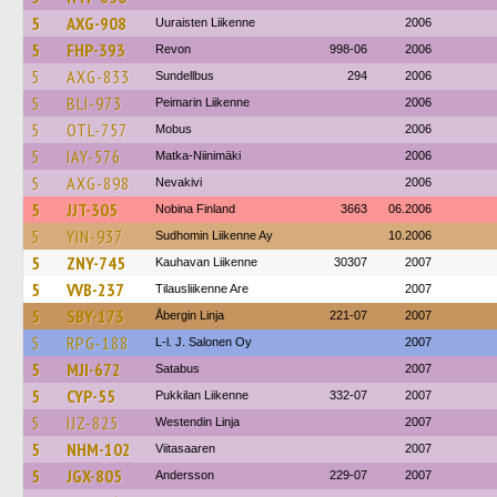
5
AXG-908
Uuraisten Liikenne
2006
5
FHP-393
Revon
998-06
2006
5
AXG-833
Sundellbus
294
2006
5
BLI-973
Peimarin Liikenne
2006
5
OTL-757
Mobus
2006
5
IAY-576
Matka-Niinimäki
2006
5
AXG-898
Nevakivi
2006
5
JJT-305
Nobina Finland
3663
06.2006
5
YIN-937
Sudhomin Liikenne Ay
10.2006
5
ZNY-745
Kauhavan Liikenne
30307
2007
5
VVB-237
Tilausliikenne Are
2007
5
SBY-173
Åbergin Linja
221-07
2007
5
RPG-188
L-l. J. Salonen Oy
2007
5
MJI-672
Satabus
2007
5
CYP-55
Pukkilan Liikenne
332-07
2007
5
IJZ-825
Westendin Linja
2007
5
NHM-102
Viitasaaren
2007
5
JGX-805
Andersson
229-07
2007