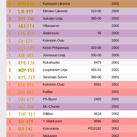
5
RYH-133
Kamusen Liikenne
2000
5
LIB-993
Elimäen Liikenne
310-00
2000
5
BYS-746
Sukulan Linja
380-00
2000
5
ARZ-774
Viitasaaren
2000
5
EYG-815
Andersson
95
2000
5
CIJ-225
Koiviston Oulu
2000
5
CCS-585
Keski-Pohjanmaa
320-00
2000
5
XIB-985
Joensuun Linja
330-00
2000
5
RPR-726
Rukahuolto
9475
2001
5
NEP-955
Luopioisten Linja
456-01
2001
5
BYS-723
Varsinais-Suomi
380-00
2001
5
ELX-955
Koiviston Oulu
8581
2001
5
UHI-860
Kutilan
2001
5
UAI-675
PS-Bussi
2402
2001
5
GEJ-208
ML-Charter
2001
5
THF-515
OlliBus
9618
2002
5
XJF-479
Y. Makkonen
9680
2002
5
UJI-242
Koivuranta
P010182
2002
5
HYU-141
Niskanen
2002