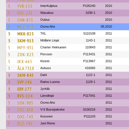
5
YVR-155
InterKuljetus
P105240
2010
5
IOO-221
Wasabus
1036-1
2010
5
CHN-871
Oubus
2010
5
MEZ-372
Osmo Aho
05.2010
5
MKK-825
TKL
S110108
2011
5
SKM-915
Möllärin Linjat
1143-1
2011
5
MPY-931
Charter Hekkanen
110843
2011
5
ZOK-823
Porvoon
P113431
2011
5
JKX-665
Kivistö
P113967
2011
5
ÅLA 7318
Axbuss
416065
2011
5
SKM-845
Dahl
1122-1
2011
5
SVY-296
Raimo Luoma
1129-1
2011
5
ERY-277
Jyrkilä
2011
5
BVS-124
Länsilinjat
P117041
2011
5
SOK-905
Osmo Aho
2011
5
ZOC-458
V-S Bussipalvelut
S100216
2011
5
OXC-743
Kosonen
P111103
2011
5
SCZ-792
Jani Rinne
2011