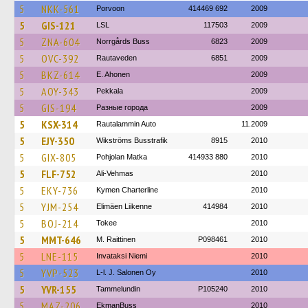
5
NKK-561
Porvoon
414469 692
2009
5
GIS-121
LSL
117503
2009
5
ZNA-604
Norrgårds Buss
6823
2009
5
OVC-392
Rautaveden
6851
2009
5
BKZ-614
E. Ahonen
2009
5
AOY-343
Pekkala
2009
5
GIS-194
Разные города
2009
5
KSX-314
Rautalammin Auto
11.2009
5
EJY-350
Wikströms Busstrafik
8915
2010
5
GIX-805
Pohjolan Matka
414933 880
2010
5
FLF-752
Ali-Vehmas
2010
5
EKY-736
Kymen Charterline
2010
5
YJM-254
Elimäen Liikenne
414984
2010
5
BOJ-214
Tokee
2010
5
MMT-646
M. Raittinen
P098461
2010
5
LNE-115
Invataksi Niemi
2010
5
YVP-523
L-l. J. Salonen Oy
2010
5
YVR-155
Tammelundin
P105240
2010
5
MAZ-206
EkmanBuss
2010