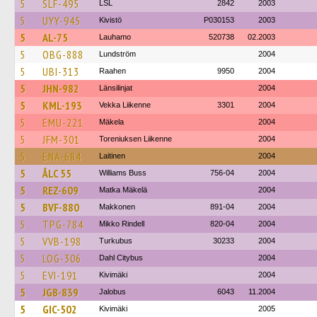
5
SLF-495
LSL
2842
2003
5
UYY-945
Kivistö
P030153
2003
5
AL-75
Lauhamo
520738
02.2003
5
OBG-888
Lundström
2004
5
UBI-313
Raahen
9950
2004
5
JHN-982
Länsilinjat
2004
5
KML-193
Vekka Liikenne
3301
2004
5
EMU-221
Mäkela
2004
5
JFM-301
Toreniuksen Liikenne
2004
5
ENA-684
Laitinen
2004
5
ÅLC 55
Williams Buss
756-04
2004
5
REZ-609
Matka Mäkelä
2004
5
BVF-880
Makkonen
891-04
2004
5
TPG-784
Mikko Rindell
820-04
2004
5
VVB-198
Turkubus
30233
2004
5
LOG-306
Dahl Citybus
2004
5
EVI-191
Kivimäki
2004
5
JGB-839
Jalobus
6043
11.2004
5
GIC-502
Kivimäki
2005