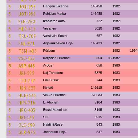
5
UOT-955
Hangon Liikenne
146458
1982
5
UOT-955
Pohjolan Matka
146458
1982
5
ELN-260
Ikaalisten Auto
722
1982
5
MEC-415
Vesanen
5620
1982
5
TRU-707
Varsinais-Suomi
657
1982
5
RNL-371
Anjalankosken Linja
146433
1982
5
TSM-405
Förbom
1982
1994
5
VSC-435
Korpelan Liikenne
664
03.1982
5
ASP-445
A-Bus
858
1983
5
URJ-585
Kaj Forsblom
5875
1983
5
TTJ-747
OK-Bussit
744
1983
5
HSN-505
Kivistö
146619
1983
5
HUN-545
Vekka Liikenne
611-83
1983
5
HPV-716
E. Ahonen
3104
1983
5
HPC-403
Bussi-Manninen
3195
1983
5
URJ-165
SLT
5935
1983
5
OLC-590
Haldin&Rose
543
1983
5
GCK-975
Joensuun Linja
847
1983