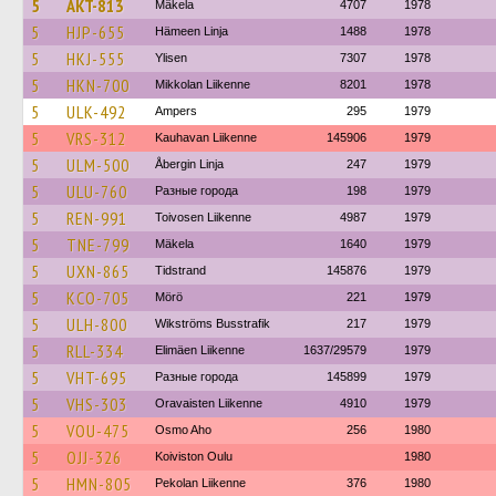
5
AKT-813
Mäkela
4707
1978
5
HJP-655
Hämeen Linja
1488
1978
5
HKJ-555
Ylisen
7307
1978
5
HKN-700
Mikkolan Liikenne
8201
1978
5
ULK-492
Ampers
295
1979
5
VRS-312
Kauhavan Liikenne
145906
1979
5
ULM-500
Åbergin Linja
247
1979
5
ULU-760
Разные города
198
1979
5
REN-991
Toivosen Liikenne
4987
1979
5
TNE-799
Mäkela
1640
1979
5
UXN-865
Tidstrand
145876
1979
5
KCO-705
Mörö
221
1979
5
ULH-800
Wikströms Busstrafik
217
1979
5
RLL-334
Elimäen Liikenne
1637/29579
1979
5
VHT-695
Разные города
145899
1979
5
VHS-303
Oravaisten Liikenne
4910
1979
5
VOU-475
Osmo Aho
256
1980
5
OJJ-326
Koiviston Oulu
1980
5
HMN-805
Pekolan Liikenne
376
1980