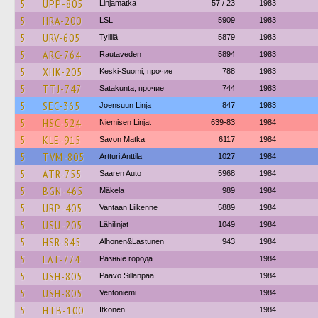
5
UPP-805
Linjamatka
57 / 23
1983
5
HRA-200
LSL
5909
1983
5
URV-605
Tyllilä
5879
1983
5
ARC-764
Rautaveden
5894
1983
5
XHK-205
Keski-Suomi, прочие
788
1983
5
TTJ-747
Satakunta, прочие
744
1983
5
SEC-365
Joensuun Linja
847
1983
5
HSC-524
Niemisen Linjat
639-83
1984
5
KLE-915
Savon Matka
6117
1984
5
TVM-805
Artturi Anttila
1027
1984
5
ATR-755
Saaren Auto
5968
1984
5
BGN-465
Mäkela
989
1984
5
URP-405
Vantaan Liikenne
5889
1984
5
USU-205
Lähilinjat
1049
1984
5
HSR-845
Alhonen&Lastunen
943
1984
5
LAT-774
Разные города
1984
5
USH-805
Paavo Sillanpää
1984
5
USH-805
Ventoniemi
1984
5
HTB-100
Itkonen
1984