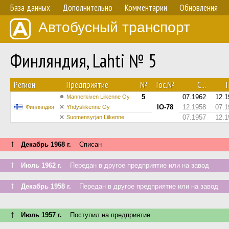
База данных
Дополнительно
Комментарии
Обновления
Автобусный транспорт
Финляндия, Lahti № 5
Регион
Предприятие
№
Гос.№
С...
П
5
07.1962
12.1
Mannerkiven Liikenne Oy
IO-78
12.1958
07.1
Финляндия
Yhdysliikenne Oy
07.1957
12.1
Suomensyrjan Liikenne
↑
Декабрь 1968 г.
Списан
↑
Июль 1962 г.
Передан в другое предприятие или на завод
↑
Декабрь 1958 г.
Передан в другое предприятие или на завод
↑
Июль 1957 г.
Поступил на предприятие