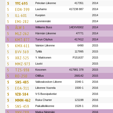
5
YYC-695
Pekolan Liikenne
417351
2014
5
EON-399
Lauhamo
417238 887
2014
5
ILL-601
Kuopion
2014
5
EMJ-282
Lamminmäki
2014
5
ÅLW 5
Williams Buss
14EXV0002
2014
5
MLZ-262
Härmän Liikenne
47771
2014
5
KMT-877
Turun Citybus
417412
2014
5
KMX-611
Vainion Liikenne
6490
2015
5
BVV-369
Tyllilä
117995
2015
5
XRZ-525
Y. Makkonen
P151637
2015
5
MMZ-973
Liuski
2015
5
TZS-938
Kosonen
417981 378
2015
5
RO-250
OlliBus
268142
2015
5
SNS-485
Valkeakosken Liikenn
1546-1
2016
5
EOA-311
Liikenne Vuorela
1500-1
2016
5
VZB-584
V-S Bussipalvelut
2016
5
MMM-462
Ruka Charter
121198
2016
5
SNS-459
Paikallisliikenne
1528-1
2016
5
XNV-789
Matka-Niinimäki
2016