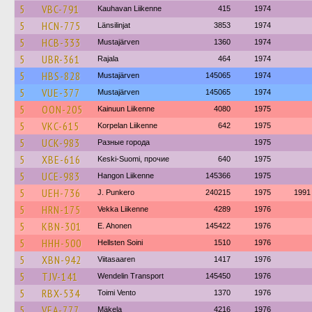
5
VBC-791
Kauhavan Liikenne
415
1974
5
HCN-775
Länsilinjat
3853
1974
5
HCB-333
Mustajärven
1360
1974
5
UBR-361
Rajala
464
1974
5
HBS-828
Mustajärven
145065
1974
5
VUE-377
Mustajärven
145065
1974
5
OON-205
Kainuun Liikenne
4080
1975
5
VKC-615
Korpelan Liikenne
642
1975
5
UCK-983
Разные города
1975
5
XBE-616
Keski-Suomi, прочие
640
1975
5
UCE-983
Hangon Liikenne
145366
1975
5
UEH-736
J. Punkero
240215
1975
1991
5
HRN-175
Vekka Liikenne
4289
1976
5
KBN-301
E. Ahonen
145422
1976
5
HHH-500
Hellsten Soini
1510
1976
5
XBN-942
Viitasaaren
1417
1976
5
TJV-141
Wendelin Transport
145450
1976
5
RBX-534
Toimi Vento
1370
1976
5
VEA-777
Mäkela
4216
1976