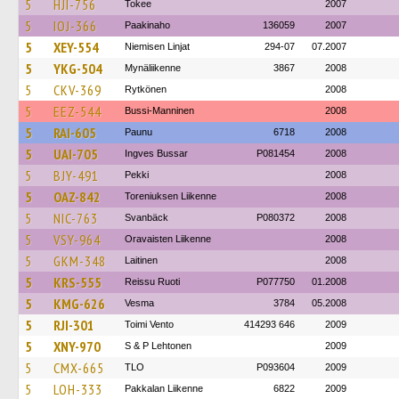
5
HJI-756
Tokee
2007
5
IOJ-366
Paakinaho
136059
2007
5
XEY-554
Niemisen Linjat
294-07
07.2007
5
YKG-504
Mynäliikenne
3867
2008
5
CKV-369
Rytkönen
2008
5
EEZ-544
Bussi-Manninen
2008
5
RAI-605
Paunu
6718
2008
5
UAI-705
Ingves Bussar
P081454
2008
5
BJY-491
Pekki
2008
5
OAZ-842
Toreniuksen Liikenne
2008
5
NIC-763
Svanbäck
P080372
2008
5
VSY-964
Oravaisten Liikenne
2008
5
GKM-348
Laitinen
2008
5
KRS-555
Reissu Ruoti
P077750
01.2008
5
KMG-626
Vesma
3784
05.2008
5
RJI-301
Toimi Vento
414293 646
2009
5
XNY-970
S & P Lehtonen
2009
5
CMX-665
TLO
P093604
2009
5
LOH-333
Pakkalan Liikenne
6822
2009