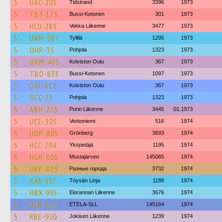
5
UAC-205
Tidstrand
3396
1973
5
TBT-173
Bussi-Ketonen
301
1973
5
HLU-285
Vekka Liikenne
3477
1973
5
UAM-585
Tyllilä
1295
1973
5
OHP-35
Pohjola
1323
1973
5
OKM-405
Koiviston Oulu
367
1973
5
TBO-833
Bussi-Ketonen
1097
1973
5
OAL-612
Koiviston Oulu
367
1973
5
OCC-25
Pohjola
1323
1973
5
ABH-275
Porin Liikenne
3445
01.1973
5
UCE-305
Ventoniemi
516
1974
5
UOP-805
Grönberg
3693
1974
5
HCC-294
Ykspetäjä
1195
1974
5
HGN-806
Mustajärven
145065
1974
5
UKP-803
Разные города
3732
1974
5
XAR-557
Töysän Linja
1188
1974
5
HBX-995
Elorannan Liikenne
3676
1974
5
UCB-577
ETELA-SLL
145164
1974
5
RBE-920
Jokisen Liikenne
1239
1974