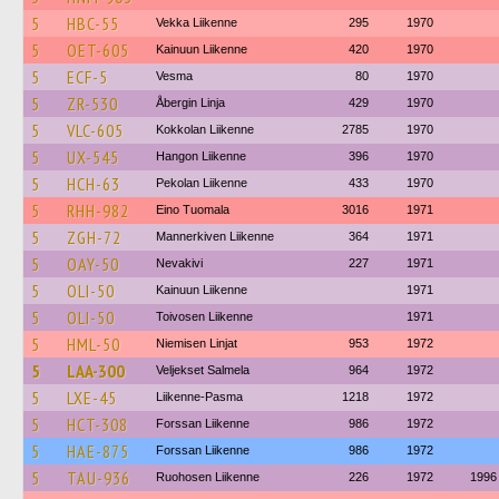
5
HBC-55
Vekka Liikenne
295
1970
5
OET-605
Kainuun Liikenne
420
1970
5
ECF-5
Vesma
80
1970
5
ZR-530
Åbergin Linja
429
1970
5
VLC-605
Kokkolan Liikenne
2785
1970
5
UX-545
Hangon Liikenne
396
1970
5
HCH-63
Pekolan Liikenne
433
1970
5
RHH-982
Eino Tuomala
3016
1971
5
ZGH-72
Mannerkiven Liikenne
364
1971
5
OAY-50
Nevakivi
227
1971
5
OLI-50
Kainuun Liikenne
1971
5
OLI-50
Toivosen Liikenne
1971
5
HML-50
Niemisen Linjat
953
1972
5
LAA-300
Veljekset Salmela
964
1972
5
LXE-45
Liikenne-Pasma
1218
1972
5
HCT-308
Forssan Liikenne
986
1972
5
HAE-875
Forssan Liikenne
986
1972
5
TAU-936
Ruohosen Liikenne
226
1972
1996