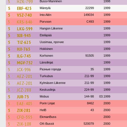
5
HZK-799
Bussi-Manninen
1998
5
ERF-425
Mäntylä
22299
1999
5
VSZ-740
Into Alén
149034
1999
5
KRS-646
Porvoon
C493
1999
5
LKG-599
Hangon Liikenne
1999
5
XIB-945
Eteläpää
1999
5
TIZ-625
Uusimaa, прочие
1999
5
HJI-765
Hokkinen
1999
5
ILG-745
Korhonen
91505
1999
5
MGV-752
Länsilinjat
1999
5
JCX-996
Разные города
35
1999
5
AEZ-201
Turkubus
211-99
1999
5
AEZ-201
Kylmäsen Liikenne
211-99
1999
5
JCZ-288
Keskuslinja
224-99
1999
5
JUR-75
Mobus
144-98
03.1999
5
EAE-405
Porin Linjat
8462
2000
5
ZIX-281
HelB
43
2000
5
CFO-355
EkmanBuss
2000
5
ZIX-108
OK-Bussit
520079
2000