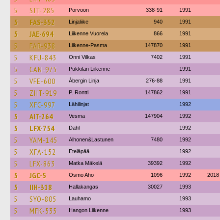
5
SJT-285
Porvoon
338-91
1991
5
FAS-352
Linjaliike
940
1991
5
JAE-694
Liikenne Vuorela
866
1991
5
FAR-938
Liikenne-Pasma
147870
1991
5
KFU-843
Onni Vilkas
7402
1991
5
CAN-975
Pukkilan Liikenne
1991
5
VFE-600
Åbergin Linja
276-88
1991
5
ZHT-919
P. Rontti
147862
1991
5
XFC-997
Lähilinjat
1992
5
AIT-264
Vesma
147904
1992
5
LFX-754
Dahl
1992
5
YAM-145
Alhonen&Lastunen
7480
1992
5
XFA-152
Eteläpää
1992
5
LFX-863
Matka Mäkelä
39392
1992
5
JGC-5
Osmo Aho
1096
1992
2018
5
IIH-318
Hallakangas
30027
1993
5
SYO-805
Lauhamo
1993
5
MFK-535
Hangon Liikenne
1993