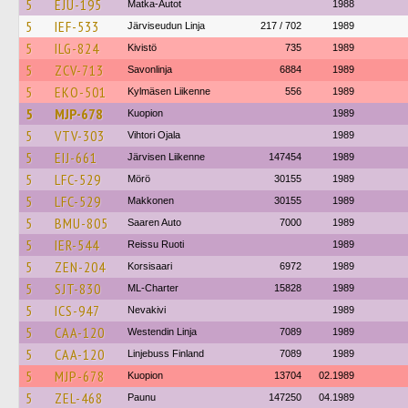
5
EJU-195
Matka-Autot
1988
5
IEF-533
Järviseudun Linja
217 / 702
1989
5
ILG-824
Kivistö
735
1989
5
ZCV-713
Savonlinja
6884
1989
5
EKO-501
Kylmäsen Liikenne
556
1989
5
MJP-678
Kuopion
1989
5
VTV-303
Vihtori Ojala
1989
5
EIJ-661
Järvisen Liikenne
147454
1989
5
LFC-529
Mörö
30155
1989
5
LFC-529
Makkonen
30155
1989
5
BMU-805
Saaren Auto
7000
1989
5
IER-544
Reissu Ruoti
1989
5
ZEN-204
Korsisaari
6972
1989
5
SJT-830
ML-Charter
15828
1989
5
ICS-947
Nevakivi
1989
5
CAA-120
Westendin Linja
7089
1989
5
CAA-120
Linjebuss Finland
7089
1989
5
MJP-678
Kuopion
13704
02.1989
5
ZEL-468
Paunu
147250
04.1989