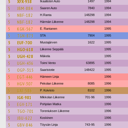
5
XFX-938
Ikaalisten Auto
1497
1994
5
JBM-884
Saaren Auto
7840
1994
5
NBF-182
H.Ranta
148298
1994
5
NBF-182
Härmän Liikenne
148298
1994
5
KGK-567
E. Rantanen
1995
5
TGN-873
STA
7904
1995
5
EUF-700
Mustajärven
1622
1995
5
HGO-618
Liikenne Seppälä
1995
5
UGH-428
Mäkela
1995
5
UGH-436
Toimi Vento
63895
1995
5
OGP-315
Saaristotie
148422
1995
5
EGT-446
Hämeen Linja
1996
5
HGV-307
Pekolan Liikenne
8085
1996
5
UAI-586
P. Koivisto
8102
1996
5
IGK-981
Mikkolan Liikenne
701-96
1996
5
EGV-171
Pohjolan Matka
1996
5
TGO-701
Toreniuksen Liikenne
1996
5
JBU-622
Koskinen
1996
5
GBV-846
Töysän Linja
743-95
1996