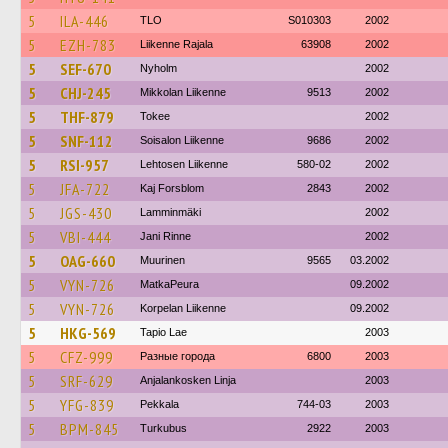
5
ILA-446
TLO
S010303
2002
5
EZH-783
Liikenne Rajala
63908
2002
5
SEF-670
Nyholm
2002
5
CHJ-245
Mikkolan Liikenne
9513
2002
5
THF-879
Tokee
2002
5
SNF-112
Soisalon Liikenne
9686
2002
5
RSI-957
Lehtosen Liikenne
580-02
2002
5
JFA-722
Kaj Forsblom
2843
2002
5
JGS-430
Lamminmäki
2002
5
VBI-444
Jani Rinne
2002
5
OAG-660
Muurinen
9565
03.2002
5
VYN-726
MatkaPeura
09.2002
5
VYN-726
Korpelan Liikenne
09.2002
5
HKG-569
Tapio Lae
2003
5
CFZ-999
Разные города
6800
2003
5
SRF-629
Anjalankosken Linja
2003
5
YFG-839
Pekkala
744-03
2003
5
BPM-845
Turkubus
2922
2003