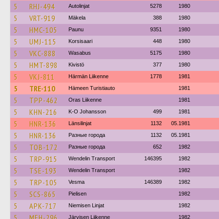
5
RHJ-494
Autolinjat
5278
1980
5
VRT-919
Mäkela
388
1980
5
HMC-105
Paunu
9351
1980
5
UMJ-115
Korsisaari
448
1980
5
VKC-888
Wasabus
5175
1980
5
HMT-898
Kivistö
377
1980
5
VKJ-811
Härmän Liikenne
1778
1981
5
TRE-110
Hämeen Turistiauto
1981
5
TPP-462
Oras Liikenne
1981
5
KHN-216
K-O Johansson
499
1981
5
HNR-136
Länsilinjat
1132
05.1981
5
HNR-136
Разные города
1132
05.1981
5
TOB-172
Разные города
652
1982
5
TRP-915
Wendelin Transport
146395
1982
5
TSE-193
Wendelin Transport
1982
5
TRP-105
Vesma
146389
1982
5
SCS-865
Pielisen
1982
5
APK-717
Niemisen Linjat
1982
5
MEH-296
Järvisen Liikenne
1982