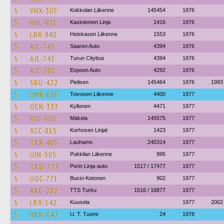
5
VNX-305
Kokkolan Liikenne
145454
1976
5
HHL-921
Kasiniemen Linja
1416
1976
5
LBR-940
Heiskasen Liikenne
1553
1976
5
AJL-745
Saaren Auto
4394
1976
5
AJL-745
Turun Citybus
4394
1976
5
AJC-205
Espoon Auto
4292
1976
5
SBU-422
Pielisen
145464
1976
1993
5
UMR-626
Toivosen Liikenne
4400
1977
5
OEN-333
Kyllonen
4471
1977
5
VJO-505
Mäkela
145575
1977
5
XCC-815
Korhosen Linjat
1423
1977
5
TKR-405
Lauhamo
240314
1977
5
UJN-505
Pukkilan Liikenne
995
1977
5
TKU-773
Porin Linja-auto
1517 / 17477
1977
5
UOC-771
Bussi-Ketonen
902
1977
5
AKE-282
TTS Turku
1516 / 16877
1977
5
LBX-142
Kuusela
1977
2002
5
HKN-142
U. T. Tuomi
24
1978