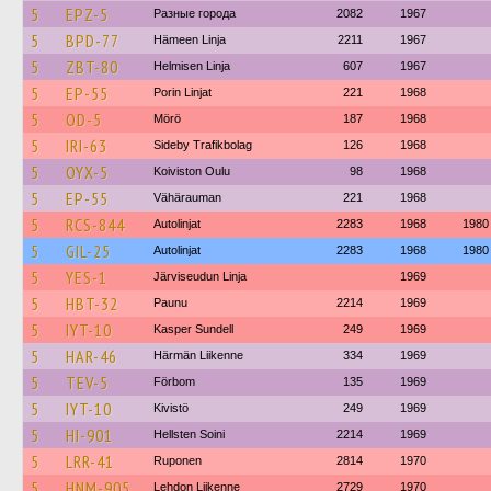
5
EPZ-5
Разные города
2082
1967
5
BPD-77
Hämeen Linja
2211
1967
5
ZBT-80
Helmisen Linja
607
1967
5
EP-55
Porin Linjat
221
1968
5
OD-5
Mörö
187
1968
5
IRI-63
Sideby Trafikbolag
126
1968
5
OYX-5
Koiviston Oulu
98
1968
5
EP-55
Vähärauman
221
1968
5
RCS-844
Autolinjat
2283
1968
1980
5
GIL-25
Autolinjat
2283
1968
1980
5
YES-1
Järviseudun Linja
1969
5
HBT-32
Paunu
2214
1969
5
IYT-10
Kasper Sundell
249
1969
5
HAR-46
Härmän Liikenne
334
1969
5
TEV-5
Förbom
135
1969
5
IYT-10
Kivistö
249
1969
5
HI-901
Hellsten Soini
2214
1969
5
LRR-41
Ruponen
2814
1970
5
HNM-905
Lehdon Liikenne
2729
1970