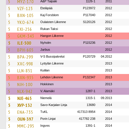
5
MYZ-170
A&P Taipale
1126-1
2011
5
VZF-123
Eteläpää
P123972
2012
5
BXN-105
Kaj Forsblom
P117040
2012
5
YKO-674
Oulaisten Liikenne
S120126
2012
5
EXI-256
Rukan Taksi
2012
5
GKM-343
Hangon Liikenne
2012
5
ILE-500
Nyholm
P115236
2012
5
BPH-605
Jarbus
2012
5
BPA-299
V-S Bussipalvelut
P120729
04.2012
5
XXC-998
Lyttylän Liikenne
2013
5
LLN-851
Kutilan
2013
5
BXN-935
Lehdon Liikenne
P132347
2013
5
NJH-100
Hokkinen
2013
5
NLX-942
V. Alamäki
1287-1
2013
5
NJE-465
Niemelä
1315-1
09.2013
5
XVP-132
Savo-Karjalan Linja
13680
2014
5
ENA-735
TuKL
417313 8954
2014
5
OUN-397
Porin Linjat
417782 238
2014
5
MMC-295
Ingves
1391-1
2014