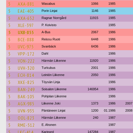
5
AXA-881
Wasabus
1066
1985
5
EAE-405
Porin Linjat
1146
1985
5
AXA-652
Ragnar Norrgård
11915
1985
5
XLE-397
P. Koivisto
1985
5
UXB-855
A-Bus
2067
1986
5
BCE-888
Reissu Ruoti
6448
1986
5
UVC-975
Svanbäck
6436
1986
5
VPP-172
Dahl
1986
5
VON-222
Härmän Liikenne
11920
1986
5
UVH-320
Turkubus
2001
1986
5
ECH-814
Leiniön Liikenne
2050
1986
5
XKE-825
Töysän Linja
1986
5
BAN-249
Soisalon Liikenne
146954
1986
5
BAK-105
Pohjolan Liikenne
1986
5
AGX-985
Liikenne Joki
1373
1986
2007
5
UVN-935
Päntäneen Linjat
1200
01.1986
2008
5
OOL-823
Härmän Liikenne
240
1987
5
RME-512
E. Ahonen
1987
5
LKC-414
Karinord
147284
1987