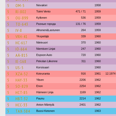
5
OM-5
Nevakivi
1958
5
RI-802
Toimi Vento
471 / 71
1959
5
OU-899
Kyllonen
536
1959
5
TO-643
Разные города
131 / 76
1959
5
IV-8
Alhonen&Lastunen
264
1959
5
VRH-41
Ykspetäjä
339
1960
5
HC-617
Niinivuori
370
1960
5
IÖ-664
Niemisen Linjat
247
1960
5
AÄ-815
Espoon Auto
720
1960
5
IE-168
Pekolan Liikenne
311
1960
5
US-5
Korsisaari
1960
5
XZA-52
Koivuranta
916
1961
12.1974
5
HAY-33
Ylisen
2206
1962
5
SO-829
Enon
2254
1962
5
HCT-85
Hämeen Linja
1169
1962
5
HBT-32
Paunu
2214
1962
5
HCC-33
Anton Mäntylä
2401
1962
5
TAX-584
Bussi-Ketonen
1963