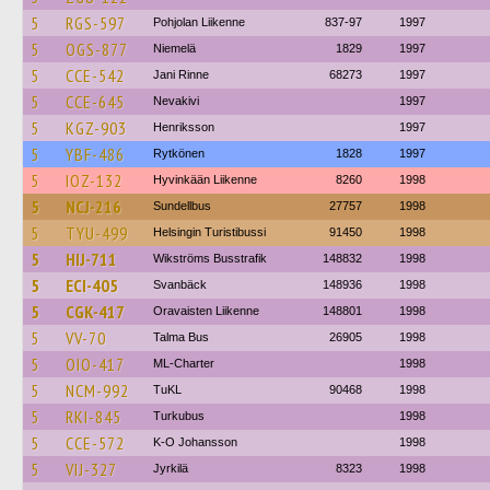
5
RGS-597
Pohjolan Liikenne
837-97
1997
5
OGS-877
Niemelä
1829
1997
5
CCE-542
Jani Rinne
68273
1997
5
CCE-645
Nevakivi
1997
5
KGZ-903
Henriksson
1997
5
YBF-486
Rytkönen
1828
1997
5
IOZ-132
Hyvinkään Liikenne
8260
1998
5
NCJ-216
Sundellbus
27757
1998
5
TYU-499
Helsingin Turistibussi
91450
1998
5
HIJ-711
Wikströms Busstrafik
148832
1998
5
ECI-405
Svanbäck
148936
1998
5
CGK-417
Oravaisten Liikenne
148801
1998
5
VV-70
Talma Bus
26905
1998
5
OIO-417
ML-Charter
1998
5
NCM-992
TuKL
90468
1998
5
RKI-845
Turkubus
1998
5
CCE-572
K-O Johansson
1998
5
VIJ-327
Jyrkilä
8323
1998