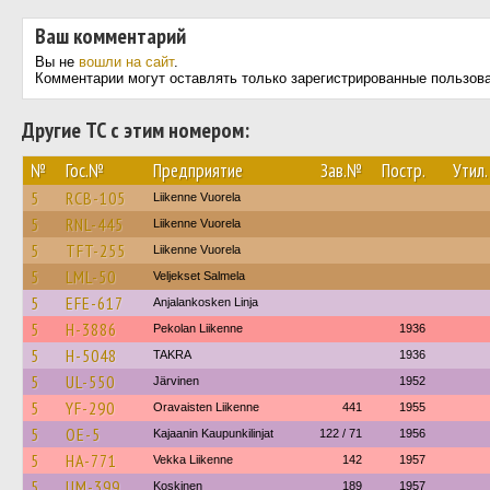
Ваш комментарий
Вы не
вошли на сайт
.
Комментарии могут оставлять только зарегистрированные пользов
Другие ТС с этим номером:
№
Гос.№
Предприятие
Зав.№
Постр.
Утил.
5
RCB-105
Liikenne Vuorela
5
RNL-445
Liikenne Vuorela
5
TFT-255
Liikenne Vuorela
5
LML-50
Veljekset Salmela
5
EFE-617
Anjalankosken Linja
5
H-3886
Pekolan Liikenne
1936
5
H-5048
TAKRA
1936
5
UL-550
Järvinen
1952
5
YF-290
Oravaisten Liikenne
441
1955
5
OE-5
Kajaanin Kaupunkilinjat
122 / 71
1956
5
HA-771
Vekka Liikenne
142
1957
5
UM-399
Koskinen
189
1957