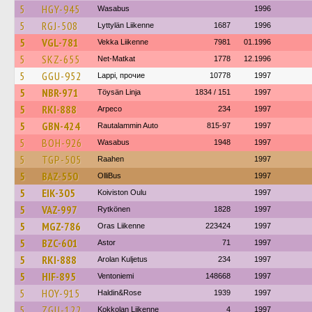
5
HGY-945
Wasabus
1996
5
RGJ-508
Lyttylän Liikenne
1687
1996
5
VGL-781
Vekka Liikenne
7981
01.1996
5
SKZ-655
Net-Matkat
1778
12.1996
5
GGU-952
Lappi, прочие
10778
1997
5
NBR-971
Töysän Linja
1834 / 151
1997
5
RKI-888
Arpeco
234
1997
5
GBN-424
Rautalammin Auto
815-97
1997
5
BOH-926
Wasabus
1948
1997
5
TGP-505
Raahen
1997
5
BAZ-550
OlliBus
1997
5
EIK-305
Koiviston Oulu
1997
5
VAZ-997
Rytkönen
1828
1997
5
MGZ-786
Oras Liikenne
223424
1997
5
BZC-601
Astor
71
1997
5
RKI-888
Arolan Kuljetus
234
1997
5
HIF-895
Ventoniemi
148668
1997
5
HOY-915
Haldin&Rose
1939
1997
5
ZGU-122
Kokkolan Liikenne
4
1997