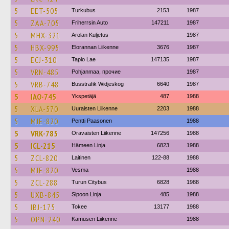
5
EET-505
Turkubus
2153
1987
5
ZAA-705
Friherrsin Auto
147211
1987
5
MHX-321
Arolan Kuljetus
1987
5
HBX-995
Elorannan Liikenne
3676
1987
5
ECJ-310
Tapio Lae
147135
1987
5
VRN-485
Pohjanmaa, прочие
1987
5
VRB-748
Busstrafik Widjeskog
6640
1987
5
IAO-745
Ykspetäjä
487
1988
5
XLA-570
Uuraisten Liikenne
2203
1988
5
MJE-820
Pentti Paasonen
1988
5
VRK-785
Oravaisten Liikenne
147256
1988
5
ICL-215
Hämeen Linja
6823
1988
5
ZCL-820
Laitinen
122-88
1988
5
MJE-820
Vesma
1988
5
ZCL-288
Turun Citybus
6828
1988
5
UXB-845
Sipoon Linja
485
1988
5
IBJ-175
Tokee
13177
1988
5
OPN-240
Kamusen Liikenne
1988