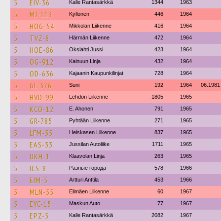
5
EIV-36
Kalle Rantasärkkä
1344
1963
5
MJ-113
Kyllonen
446
1964
5
HOG-54
Mikkolan Liikenne
416
1964
5
TVZ-8
Härmän Liikenne
472
1964
5
HOE-86
Okslahti Jussi
423
1964
5
OG-912
Kainuun Linja
432
1964
5
OD-636
Kajaanin Kaupunkilinjat
728
1964
5
GL-376
Suni
192
1964
06.1981
5
HVD-99
Lehdon Liikenne
1805
1965
5
KCO-12
E. Ahonen
791
1965
5
GR-785
Pyhtään Liikenne
271
1965
5
LFM-55
Heiskasen Liikenne
837
1965
5
EAS-33
Jussilan Autoliike
1711
1965
5
UKH-1
Klaavolan Linja
263
1965
5
ICS-8
Разные города
578
1966
5
EIM-5
Artturi Anttila
453
1966
5
MLN-55
Elimäen Liikenne
60
1967
5
EYC-15
Maskun Auto
77
1967
5
EPZ-5
Kalle Rantasärkkä
2082
1967