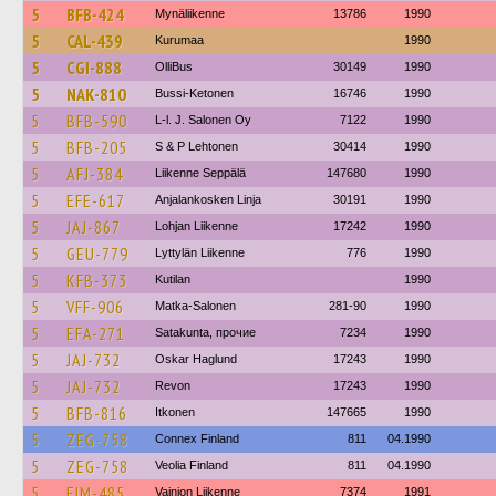
5
BFB-424
Mynäliikenne
13786
1990
5
CAL-439
Kurumaa
1990
5
CGI-888
OlliBus
30149
1990
5
NAK-810
Bussi-Ketonen
16746
1990
5
BFB-590
L-l. J. Salonen Oy
7122
1990
5
BFB-205
S & P Lehtonen
30414
1990
5
AFJ-384
Liikenne Seppälä
147680
1990
5
EFE-617
Anjalankosken Linja
30191
1990
5
JAJ-867
Lohjan Liikenne
17242
1990
5
GEU-779
Lyttylän Liikenne
776
1990
5
KFB-373
Kutilan
1990
5
VFF-906
Matka-Salonen
281-90
1990
5
EFA-271
Satakunta, прочие
7234
1990
5
JAJ-732
Oskar Haglund
17243
1990
5
JAJ-732
Revon
17243
1990
5
BFB-816
Itkonen
147665
1990
5
ZEG-758
Connex Finland
811
04.1990
5
ZEG-758
Veolia Finland
811
04.1990
5
EIM-485
Vainion Liikenne
7374
1991