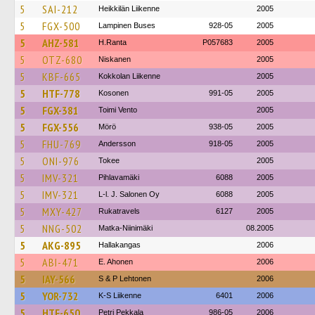
5
SAI-212
Heikkilän Liikenne
2005
5
FGX-500
Lampinen Buses
928-05
2005
5
AHZ-581
H.Ranta
P057683
2005
5
OTZ-680
Niskanen
2005
5
KBF-665
Kokkolan Liikenne
2005
5
HTF-778
Kosonen
991-05
2005
5
FGX-381
Toimi Vento
2005
5
FGX-556
Mörö
938-05
2005
5
FHU-769
Andersson
918-05
2005
5
ONI-976
Tokee
2005
5
IMV-321
Pihlavamäki
6088
2005
5
IMV-321
L-l. J. Salonen Oy
6088
2005
5
MXY-427
Rukatravels
6127
2005
5
NNG-502
Matka-Niinimäki
08.2005
5
AKG-895
Hallakangas
2006
5
ABI-471
E. Ahonen
2006
5
IAY-566
S & P Lehtonen
2006
5
YOR-732
K-S Liikenne
6401
2006
5
HTF-650
Petri Pekkala
986-05
2006