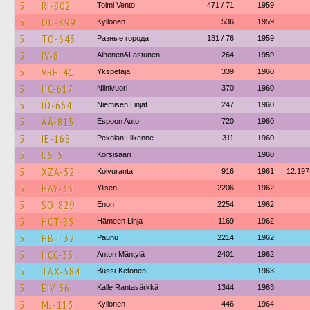
5
RI-802
Toimi Vento
471 / 71
1959
5
OU-899
Kyllonen
536
1959
5
TO-643
Разные города
131 / 76
1959
5
IV-8
Alhonen&Lastunen
264
1959
5
VRH-41
Ykspetäjä
339
1960
5
HC-617
Niinivuori
370
1960
5
IÖ-664
Niemisen Linjat
247
1960
5
AÄ-815
Espoon Auto
720
1960
5
IE-168
Pekolan Liikenne
311
1960
5
US-5
Korsisaari
1960
5
XZA-52
Koivuranta
916
1961
12.197
5
HAY-33
Ylisen
2206
1962
5
SO-829
Enon
2254
1962
5
HCT-85
Hämeen Linja
1169
1962
5
HBT-32
Paunu
2214
1962
5
HCC-33
Anton Mäntylä
2401
1962
5
TAX-584
Bussi-Ketonen
1963
5
EIV-36
Kalle Rantasärkkä
1344
1963
5
MJ-113
Kyllonen
446
1964