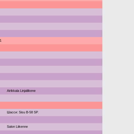
1
Airikkala Linjaliikene
Шасси: Sisu B-58 SP.
Salon Liikenne