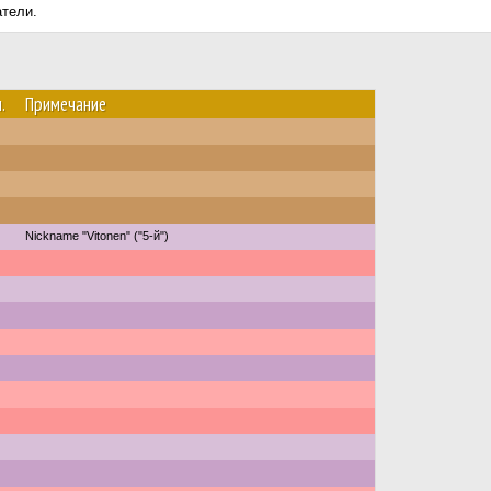
атели.
.
Примечание
Nickname "Vitonen" ("5-й")