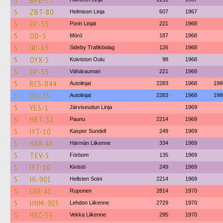
5
BPD-77
5
ZBT-80
Helmisen Linja
607
1967
5
EP-55
Porin Linjat
221
1968
5
OD-5
Mörö
187
1968
5
IRI-63
Sideby Trafikbolag
126
1968
5
OYX-5
Koiviston Oulu
98
1968
5
EP-55
Vähärauman
221
1968
5
RCS-844
Autolinjat
2283
1968
198
5
GIL-25
Autolinjat
2283
1968
198
5
YES-1
Järviseudun Linja
1969
5
HBT-32
Paunu
2214
1969
5
IYT-10
Kasper Sundell
249
1969
5
HAR-46
Härmän Liikenne
334
1969
5
TEV-5
Förbom
135
1969
5
IYT-10
Kivistö
249
1969
5
HI-901
Hellsten Soini
2214
1969
5
LRR-41
Ruponen
2814
1970
5
HNM-905
Lehdon Liikenne
2729
1970
5
HBC-55
Vekka Liikenne
295
1970