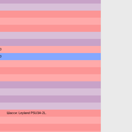
0
0
Шасси: Leyland PSU3A-2L.