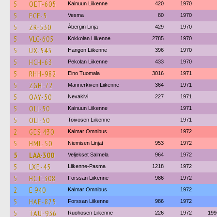
5
OET-605
Kainuun Liikenne
420
1970
5
ECF-5
Vesma
80
1970
5
ZR-530
Åbergin Linja
429
1970
5
VLC-605
Kokkolan Liikenne
2785
1970
5
UX-545
Hangon Liikenne
396
1970
5
HCH-63
Pekolan Liikenne
433
1970
5
RHH-982
Eino Tuomala
3016
1971
5
ZGH-72
Mannerkiven Liikenne
364
1971
5
OAY-50
Nevakivi
227
1971
5
OLI-50
Kainuun Liikenne
1971
5
OLI-50
Toivosen Liikenne
1971
2
GES 430
Kalmar Omnibus
1972
5
HML-50
Niemisen Linjat
953
1972
5
LAA-300
Veljekset Salmela
964
1972
5
LXE-45
Liikenne-Pasma
1218
1972
5
HCT-308
Forssan Liikenne
986
1972
2
E 940
Kalmar Omnibus
1972
5
HAE-875
Forssan Liikenne
986
1972
5
TAU-936
Ruohosen Liikenne
226
1972
199