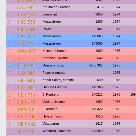
5
RBE-920
5
VBC-791
Kauhavan Liikenne
415
1974
5
HCN-775
Länsilinjat
3853
1974
5
HCB-333
Mustajärven
1360
1974
5
UBR-361
Rajala
464
1974
5
HBS-828
Mustajärven
145065
1974
5
VUE-377
Mustajärven
145065
1974
5
OON-205
Kainuun Liikenne
4080
1975
5
VKC-615
Korpelan Liikenne
642
1975
2
HTE 389
Gunnars Buss
466 / 307
1975
5
UCK-983
Разные города
1975
5
XBE-616
Keski-Suomi, прочие
640
1975
5
UCE-983
Hangon Liikenne
145366
1975
5
UEH-736
J. Punkero
240215
1975
199
5
HRN-175
Vekka Liikenne
4289
1976
5
KBN-301
E. Ahonen
145422
1976
5
HHH-500
Hellsten Soini
1510
1976
5
XBN-942
Viitasaaren
1417
1976
5
TJV-141
Wendelin Transport
145450
1976