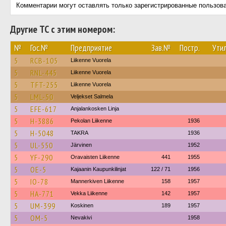
Комментарии могут оставлять только зарегистрированные пользов
Другие ТС с этим номером:
№
Гос.№
Предприятие
Зав.№
Постр.
Утил
5
RCB-105
Liikenne Vuorela
5
RNL-445
Liikenne Vuorela
5
TFT-255
Liikenne Vuorela
5
LML-50
Veljekset Salmela
5
EFE-617
Anjalankosken Linja
5
H-3886
Pekolan Liikenne
1936
5
H-5048
TAKRA
1936
5
UL-550
Järvinen
1952
5
YF-290
Oravaisten Liikenne
441
1955
5
OE-5
Kajaanin Kaupunkilinjat
122 / 71
1956
5
IO-78
Mannerkiven Liikenne
158
1957
5
HA-771
Vekka Liikenne
142
1957
5
UM-399
Koskinen
189
1957
5
OM-5
Nevakivi
1958