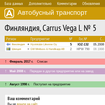
База данных
Дополнительно
Комментарии
Обновления
Автобусный транспорт
Финляндия, Carrus Vega L № 5
Регион
Предприятие
№
Гос.№
С...
5
IOZ-132
05.2008
Финляндия
Hyvinkään Liikenne Oy
2
HPW 790
08.1998
Швеция
GM Minibuss & Handikapp AB
↑
Февраль 2017 г.
Списан
↑
Май 2008 г.
Передан в другое предприятие или на завод
↑
Август 1998 г.
Поступил на предприятие
Ваш комментарий
Вы не
вошли на сайт
.