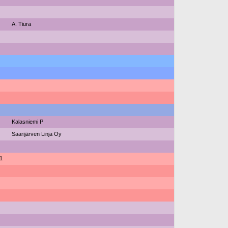
A. Tiura
Kalasniemi P
Saarijärven Linja Oy
1