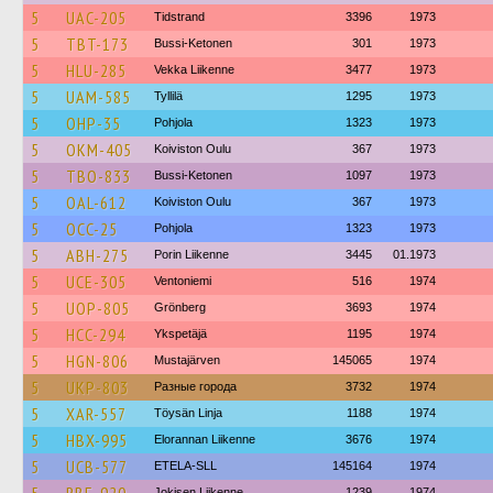
5
UAC-205
Tidstrand
3396
1973
5
TBT-173
Bussi-Ketonen
301
1973
5
HLU-285
Vekka Liikenne
3477
1973
5
UAM-585
Tyllilä
1295
1973
5
OHP-35
Pohjola
1323
1973
5
OKM-405
Koiviston Oulu
367
1973
5
TBO-833
Bussi-Ketonen
1097
1973
5
OAL-612
Koiviston Oulu
367
1973
5
OCC-25
Pohjola
1323
1973
5
ABH-275
Porin Liikenne
3445
01.1973
5
UCE-305
Ventoniemi
516
1974
5
UOP-805
Grönberg
3693
1974
5
HCC-294
Ykspetäjä
1195
1974
5
HGN-806
Mustajärven
145065
1974
5
UKP-803
Разные города
3732
1974
5
XAR-557
Töysän Linja
1188
1974
5
HBX-995
Elorannan Liikenne
3676
1974
5
UCB-577
ETELA-SLL
145164
1974
Jokisen Liikenne
1239
1974