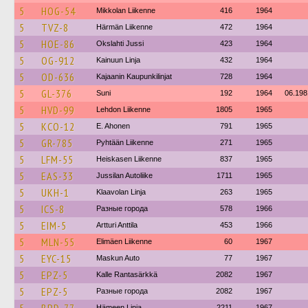
5
HOG-54
Mikkolan Liikenne
416
1964
5
TVZ-8
Härmän Liikenne
472
1964
5
HOE-86
Okslahti Jussi
423
1964
5
OG-912
Kainuun Linja
432
1964
5
OD-636
Kajaanin Kaupunkilinjat
728
1964
5
GL-376
Suni
192
1964
06.198
5
HVD-99
Lehdon Liikenne
1805
1965
5
KCO-12
E. Ahonen
791
1965
5
GR-785
Pyhtään Liikenne
271
1965
5
LFM-55
Heiskasen Liikenne
837
1965
5
EAS-33
Jussilan Autoliike
1711
1965
5
UKH-1
Klaavolan Linja
263
1965
5
ICS-8
Разные города
578
1966
5
EIM-5
Artturi Anttila
453
1966
5
MLN-55
Elimäen Liikenne
60
1967
5
EYC-15
Maskun Auto
77
1967
5
EPZ-5
Kalle Rantasärkkä
2082
1967
5
EPZ-5
Разные города
2082
1967
Hämeen Linja
2211
1967