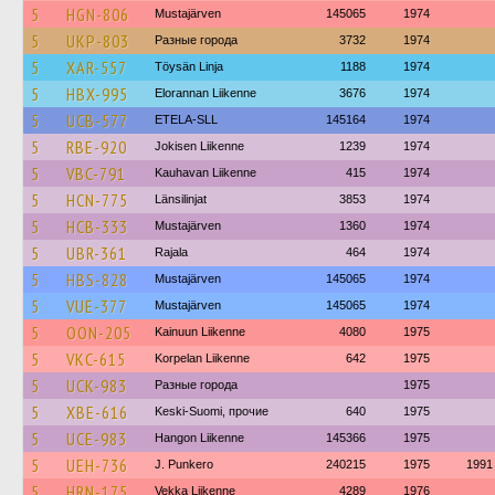
5
HGN-806
Mustajärven
145065
1974
5
UKP-803
Разные города
3732
1974
5
XAR-557
Töysän Linja
1188
1974
5
HBX-995
Elorannan Liikenne
3676
1974
5
UCB-577
ETELA-SLL
145164
1974
5
RBE-920
Jokisen Liikenne
1239
1974
5
VBC-791
Kauhavan Liikenne
415
1974
5
HCN-775
Länsilinjat
3853
1974
5
HCB-333
Mustajärven
1360
1974
5
UBR-361
Rajala
464
1974
5
HBS-828
Mustajärven
145065
1974
5
VUE-377
Mustajärven
145065
1974
5
OON-205
Kainuun Liikenne
4080
1975
5
VKC-615
Korpelan Liikenne
642
1975
5
UCK-983
Разные города
1975
5
XBE-616
Keski-Suomi, прочие
640
1975
5
UCE-983
Hangon Liikenne
145366
1975
5
UEH-736
J. Punkero
240215
1975
1991
5
HRN-175
Vekka Liikenne
4289
1976