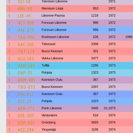
5
OLI-50
Toivosen Liikenne
1971
5
HML-50
Niemisen Linjat
953
1972
5
LXE-45
Liikenne-Pasma
1218
1972
5
HCT-308
Forssan Liikenne
986
1972
5
HAE-875
Forssan Liikenne
986
1972
5
TAU-936
Ruohosen Liikenne
226
1972
1996
5
UAC-205
Tidstrand
3396
1973
5
TBT-173
Bussi-Ketonen
301
1973
5
HLU-285
Vekka Liikenne
3477
1973
5
UAM-585
Tyllilä
1295
1973
5
OHP-35
Pohjola
1323
1973
5
OKM-405
Koiviston Oulu
367
1973
5
TBO-833
Bussi-Ketonen
1097
1973
5
OAL-612
Koiviston Oulu
367
1973
5
OCC-25
Pohjola
1323
1973
5
ABH-275
Porin Liikenne
3445
01.1973
5
UCE-305
Ventoniemi
516
1974
5
UOP-805
Grönberg
3693
1974
5
HCC-294
Ykspetäjä
1195
1974