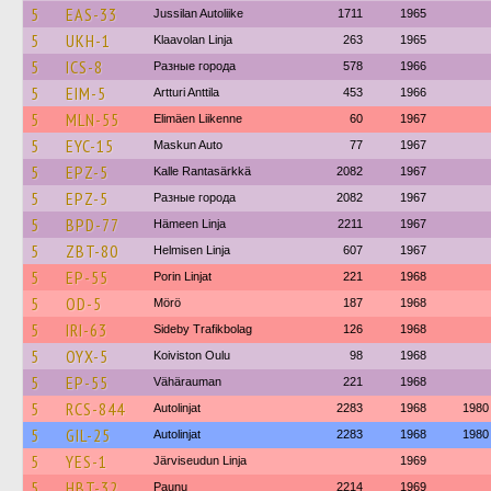
5
EAS-33
Jussilan Autoliike
1711
1965
5
UKH-1
Klaavolan Linja
263
1965
5
ICS-8
Разные города
578
1966
5
EIM-5
Artturi Anttila
453
1966
5
MLN-55
Elimäen Liikenne
60
1967
5
EYC-15
Maskun Auto
77
1967
5
EPZ-5
Kalle Rantasärkkä
2082
1967
5
EPZ-5
Разные города
2082
1967
5
BPD-77
Hämeen Linja
2211
1967
5
ZBT-80
Helmisen Linja
607
1967
5
EP-55
Porin Linjat
221
1968
5
OD-5
Mörö
187
1968
5
IRI-63
Sideby Trafikbolag
126
1968
5
OYX-5
Koiviston Oulu
98
1968
5
EP-55
Vähärauman
221
1968
5
RCS-844
Autolinjat
2283
1968
1980
5
GIL-25
Autolinjat
2283
1968
1980
5
YES-1
Järviseudun Linja
1969
5
HBT-32
Paunu
2214
1969