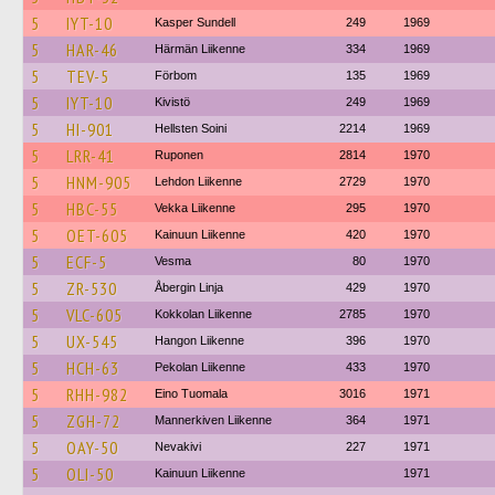
5
IYT-10
Kasper Sundell
249
1969
5
HAR-46
Härmän Liikenne
334
1969
5
TEV-5
Förbom
135
1969
5
IYT-10
Kivistö
249
1969
5
HI-901
Hellsten Soini
2214
1969
5
LRR-41
Ruponen
2814
1970
5
HNM-905
Lehdon Liikenne
2729
1970
5
HBC-55
Vekka Liikenne
295
1970
5
OET-605
Kainuun Liikenne
420
1970
5
ECF-5
Vesma
80
1970
5
ZR-530
Åbergin Linja
429
1970
5
VLC-605
Kokkolan Liikenne
2785
1970
5
UX-545
Hangon Liikenne
396
1970
5
HCH-63
Pekolan Liikenne
433
1970
5
RHH-982
Eino Tuomala
3016
1971
5
ZGH-72
Mannerkiven Liikenne
364
1971
5
OAY-50
Nevakivi
227
1971
5
OLI-50
Kainuun Liikenne
1971