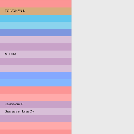
TOIVONEN N
A. Tiura
Kalasniemi P
Saarijärven Linja Oy