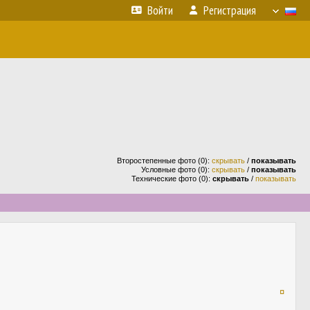
Войти
Регистрация
Второстепенные фото (0):
скрывать
/
показывать
Условные фото (0):
скрывать
/
показывать
Технические фото (0):
скрывать
/
показывать
¤