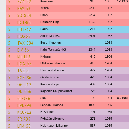
5
XZA-52
Koivuranta
916
1961
12.1974
5
HAY-33
Ylisen
2206
1962
5
SO-829
Enon
2254
1962
5
HCT-85
Hämeen Linja
1169
1962
5
HBT-32
Paunu
2214
1962
5
HCC-33
Anton Mäntylä
2401
1962
5
TAX-584
Bussi-Ketonen
1963
5
EIV-36
Kalle Rantasärkkä
1344
1963
5
MJ-113
Kyllonen
446
1964
5
HOG-54
Mikkolan Liikenne
416
1964
5
TVZ-8
Härmän Liikenne
472
1964
5
HOE-86
Okslahti Jussi
423
1964
5
OG-912
Kainuun Linja
432
1964
5
OD-636
Kajaanin Kaupunkilinjat
728
1964
5
GL-376
Suni
192
1964
06.1981
5
HVD-99
Lehdon Liikenne
1805
1965
5
KCO-12
E. Ahonen
791
1965
5
GR-785
Pyhtään Liikenne
271
1965
5
LFM-55
Heiskasen Liikenne
837
1965