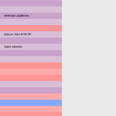
Airikkala Linjaliikene
Шасси: Sisu B-58 SP.
Salon Liikenne