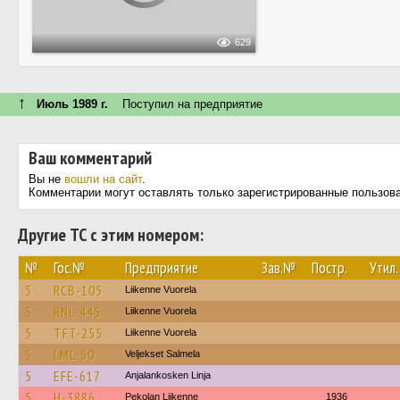
629
↑
Июль 1989 г.
Поступил на предприятие
Ваш комментарий
Вы не
вошли на сайт
.
Комментарии могут оставлять только зарегистрированные пользов
Другие ТС с этим номером:
№
Гос.№
Предприятие
Зав.№
Постр.
Утил.
5
RCB-105
Liikenne Vuorela
5
RNL-445
Liikenne Vuorela
5
TFT-255
Liikenne Vuorela
5
LML-50
Veljekset Salmela
5
EFE-617
Anjalankosken Linja
5
H-3886
Pekolan Liikenne
1936