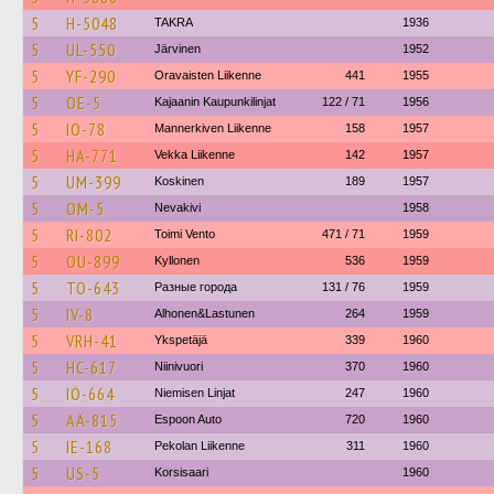
5
H-5048
TAKRA
1936
5
UL-550
Järvinen
1952
5
YF-290
Oravaisten Liikenne
441
1955
5
OE-5
Kajaanin Kaupunkilinjat
122 / 71
1956
5
IO-78
Mannerkiven Liikenne
158
1957
5
HA-771
Vekka Liikenne
142
1957
5
UM-399
Koskinen
189
1957
5
OM-5
Nevakivi
1958
5
RI-802
Toimi Vento
471 / 71
1959
5
OU-899
Kyllonen
536
1959
5
TO-643
Разные города
131 / 76
1959
5
IV-8
Alhonen&Lastunen
264
1959
5
VRH-41
Ykspetäjä
339
1960
5
HC-617
Niinivuori
370
1960
5
IÖ-664
Niemisen Linjat
247
1960
5
AÄ-815
Espoon Auto
720
1960
5
IE-168
Pekolan Liikenne
311
1960
5
US-5
Korsisaari
1960