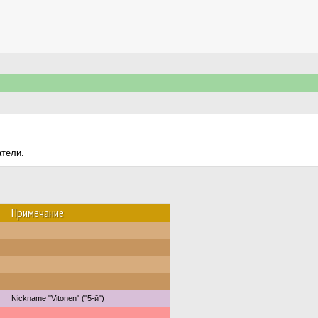
атели.
Примечание
Nickname "Vitonen" ("5-й")