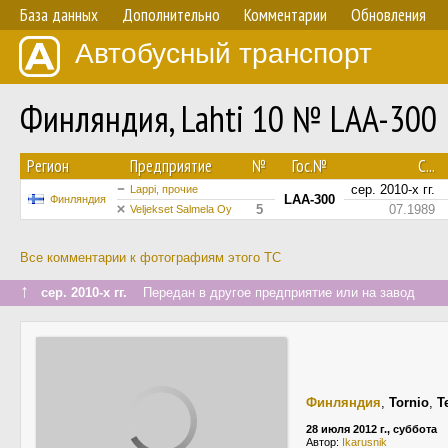
База данных
Дополнительно
Комментарии
Обновления
Автобусный транспорт
Финляндия, Lahti 10 № LAA-300
Регион
Предприятие
№
Гос.№
С...
сер. 2010-х гг.
Lappi, прочие
LAA-300
Финляндия
5
07.1989
Veljekset Salmela Oy
Все комментарии к фотографиям этого ТС
↑
сер. 2010-х гг.
Передан в другое предприятие или на завод
Финляндия
,
Tornio
,
T
28 июля 2012 г., суббота
Автор:
Ikarusnik