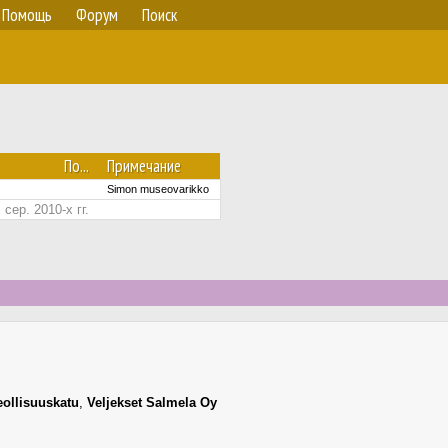
Помощь
Форум
Поиск
По...
Примечание
Simon museovarikko
сер. 2010-х гг.
eollisuuskatu
,
Veljekset Salmela Oy