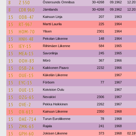
8
Z 550
Östersunds Omnibus
30-4268
09.1962
12.20
8
CDR 960
Jämtlands
30-4268
09.1962
12.20
15
ODB-47
Kainuun Linja
207
1963
15
RT-967
Martti Laurila
225
1964
15
HOM-70
Ylisen
2301
1964
15
HNH-48
Pekolan Liikenne
148
1964
15
IEY-15
Riihimäen Liikenne
584
1965
15
MEA-15
Savonlinja
245
1965
15
OOH-83
Mörö
367
1966
15
OSB-24
Kaikkonen Paavo
2232
1966
15
OUE-15
Käkelän Liikenne
1967
15
EYC-15
Förbom
77
1967
15
OUE-15
Koiviston Oulu
1967
15
OZG-65
Nevakivi
2306
1967
15
OVE-2
Pekka Heikkinen
2262
1967
15
OX-613
Kainuun Liikenne
2350
1968
15
OAE-714
Turun Euroliikenne
78
1968
15
ZMK-63
Rajala
241
1968
15
GPH-60
Jokisen Liikenne
373
1968
02.19