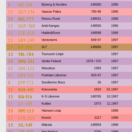
8
JKE 168
Byberg & Nordins
148360
1995
15
OGT-136
Vaasan Paika
790-96
1996
15
XGL-777
Reissu Ruoti
148531
1996
15
OGP-388
Antti Kangas
148550
1996
15
CCB-619
Haldin&Rose
148588
1996
15
GBY-249
Ventoniemi
849-97
1997
15
HIF-896
SLT
148666
1997
15
YBL-784
Tourusen Linjat
1997
15
EMG-531
Veolia Finland
1978 / 370
1997
15
CHS-122
Wasabus
1983
1997
15
GBY-161
Pukkilan Liikenne
820-97
1997
8
EPP 772
Sundboms Buss
26
1997
15
RGK-441
Koivuranta
1810
01.1997
15
RIA-926
K-S Liikenne
148765
10.1997
15
LCI-593
Kutilan
1973
11.1997
15
HPE-115
Hämeen Linja
1998
15
STG-215
Kivistö
2117
1998
15
SIL-549
Mäkela
148959
1998
Net-Matkat
3756
1998