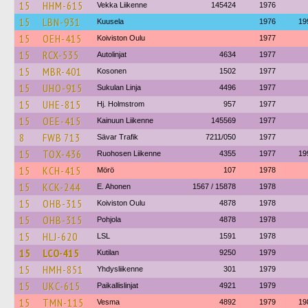
15
HHM-615
Vekka Liikenne
145424
1976
15
LBN-931
Kuusela
1976
19
15
OEH-415
Koiviston Oulu
1977
15
RCX-535
Autolinjat
4634
1977
15
MBR-401
Kosonen
1502
1977
15
UHO-915
Sukulan Linja
4496
1977
15
UHE-815
Hj. Holmstrom
957
1977
15
OEE-415
Kainuun Liikenne
145569
1977
8
FWB 713
Sävar Trafik
7211/050
1977
15
TOX-436
Ruohosen Liikenne
4355
1977
19
15
KCH-415
Mörö
107
1978
15
KCK-244
E. Ahonen
1567 / 15878
1978
15
OHB-315
Koiviston Oulu
4878
1978
15
OHB-315
Pohjola
4878
1978
15
HLJ-620
LSL
1591
1978
15
LCO-415
Kutilan
9250
1979
15
HMH-851
Yhdysliikenne
301
1979
15
UKC-615
Paikallislinjat
4921
1979
15
TMN-115
Vesma
4892
1979
19