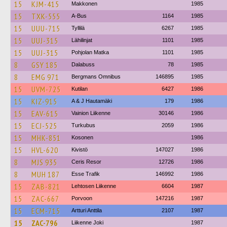
15
KJM-415
Makkonen
1985
15
TXK-555
A-Bus
1164
1985
15
UUU-715
Tyllilä
6267
1985
15
UUJ-315
Lähilinjat
1101
1985
15
UUJ-315
Pohjolan Matka
1101
1985
8
GSY 185
Dalabuss
78
1985
8
EMG 971
Bergmans Omnibus
146895
1985
15
UVM-725
Kutilan
6427
1986
15
KIZ-915
A & J Hautamäki
179
1986
15
EAV-615
Vainion Liikenne
30146
1986
15
ECJ-525
Turkubus
2059
1986
15
MHK-851
Kosonen
1986
15
HVL-620
Kivistö
147027
1986
8
MJS 935
Ceris Resor
12726
1986
8
MUH 187
Esse Trafik
146992
1986
15
ZAB-821
Lehtosen Liikenne
6604
1987
15
ZAC-667
Porvoon
147216
1987
15
ECM-715
Artturi Anttila
2107
1987
15
ZAC-796
Liikenne Joki
1987