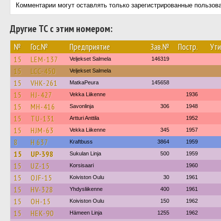
Комментарии могут оставлять только зарегистрированные пользов
Другие ТС с этим номером:
№
Гос.№
Предприятие
Зав.№
Постр.
Ути
15
LEM-137
Veljekset Salmela
146319
15
LCC-450
Veljekset Salmela
15
VHK-261
MatkaPeura
145658
15
HJ-427
Vekka Liikenne
1936
15
MH-416
Savonlinja
306
1948
15
TU-131
Artturi Anttila
1952
15
HJM-63
Vekka Liikenne
345
1957
8
H 637
Kraftbuss
3864
1959
15
UP-398
Sukulan Linja
500
1959
15
UZ-15
Korsisaari
1960
15
OJF-15
Koiviston Oulu
30
1961
15
HV-328
Yhdysliikenne
400
1961
15
OH-15
Koiviston Oulu
150
1962
15
HEK-90
Hämeen Linja
1255
1962