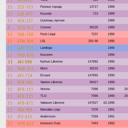
15
BIJ-695
15
ZCE-315
Разные города
13717
1989
15
LLB-937
Kuusela
713
1989
15
AFA-227
Uusimaa, прочие
1989
8
OTO 312
Connex
30125
1989
15
YAB-760
Porin Linjat
7237
1990
15
EFM-906
LSL
291-90
1990
15
GAP-325
Lähilinjat
1990
15
FAO-830
Kosonen
1990
15
AFJ-390
Karhun Liikenne
147682
1990
15
NAB-571
Mörö
30215
1990
15
AFJ-724
Ervasti
147692
1990
15
BFB-401
Vainion Liikenne
30417
1990
15
BFB-115
Vesma
7096
1990
20
15
BFB-115
TLO
7096
1990
20
15
AFB-871
Valtasen Liikenne
147627
02.1990
15
JBA-963
Metsälän Linja
7378
1991
15
IFO-633
Andersson
7269
1991
15
VFM-818
Koiviston Oulu
7443
1992