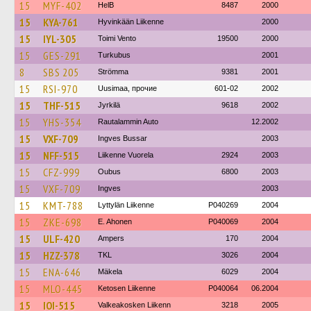
15
MYF-402
HelB
8487
2000
15
KYA-761
Hyvinkään Liikenne
2000
15
IYL-305
Toimi Vento
19500
2000
15
GES-291
Turkubus
2001
8
SBS 205
Strömma
9381
2001
15
RSI-970
Uusimaa, прочие
601-02
2002
15
THF-515
Jyrkilä
9618
2002
15
YHS-354
Rautalammin Auto
12.2002
15
VXF-709
Ingves Bussar
2003
15
NFF-515
Liikenne Vuorela
2924
2003
15
CFZ-999
Oubus
6800
2003
15
VXF-709
Ingves
2003
15
KMT-788
Lyttylän Liikenne
P040269
2004
15
ZKE-698
E. Ahonen
P040069
2004
15
ULF-420
Ampers
170
2004
15
HZZ-378
TKL
3026
2004
15
ENA-646
Mäkela
6029
2004
15
MLO-445
Ketosen Liikenne
P040064
06.2004
15
IOI-515
Valkeakosken Liikenn
3218
2005