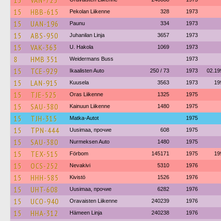
15
VAN-725
15
HBB-615
Pekolan Liikenne
328
1973
15
UAN-196
Paunu
334
1973
15
ABS-950
Juhanilan Linja
3657
1973
15
VAK-363
U. Hakola
1069
1973
8
HMB 351
Weidermans Buss
1973
15
TCE-929
Ikaalisten Auto
250 / 73
1973
02.19
15
LAN-915
Kuusela
3563
1973
19
15
TJE-525
Oras Liikenne
1325
1975
15
SAU-380
Kainuun Liikenne
1480
1975
15
TJH-315
Matka-Autot
1975
15
TPN-444
Uusimaa, прочие
608
1975
15
SAU-380
Nurmeksen Auto
1480
1975
15
TEX-515
Förbom
145171
1975
19
15
OCS-252
Nevakivi
5310
1976
15
HHH-585
Kivistö
1526
1976
15
UHT-608
Uusimaa, прочие
6282
1976
15
UCO-940
Oravaisten Liikenne
240239
1976
15
HHA-312
Hämeen Linja
240238
1976