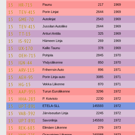
15
HR-715
Paunu
217
1969
15
TEV-415
Porin Linjat
2644
1969
15
GME-70
Autolinjat
2543
1969
15
TEV-415
Jussilan Autoliike
2644
1969
15
TT-15
Artturi Anttila
325
1969
15
IS-922
Hämeen Linja
269
1969
15
UX-170
Kallio Taunu
378
1969
15
OEH-715
Pohjola
2845
1970
15
IGN-44
Yhdysliikenne
850
1970
15
ARV-115
Friherrsin Auto
896
1971
15
AEH-95
Porin Linja-auto
3085
1971
15
HG-15
Vekka Liikenne
870
1971
15
AAP-955
Turun Euroliikenne
3296
1972
15
HHA-283
P. Koivisto
2230
1972
15
UPT-891
ETELA-SLL
145593
1972
15
VAB-392
Järviseudun Linja
2245
1972
15
UPT-891
Savonlinja
145593
1972
15
REK-683
Elimäen Liikenne
279
1973
Oravaisten Liikenne
240088
1973