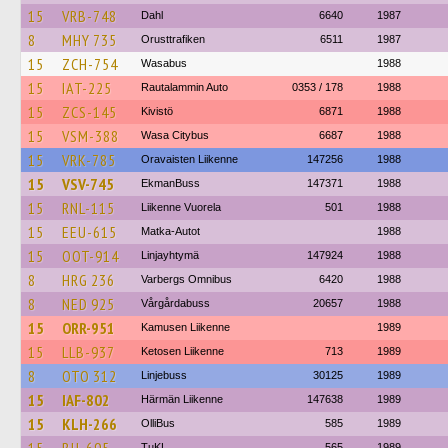
15
VRB-748
Dahl
6640
1987
8
MHY 735
Orusttrafiken
6511
1987
15
ZCH-754
Wasabus
1988
15
IAT-225
Rautalammin Auto
0353 / 178
1988
15
ZCS-145
Kivistö
6871
1988
15
VSM-388
Wasa Citybus
6687
1988
15
VRK-785
Oravaisten Liikenne
147256
1988
15
VSV-745
EkmanBuss
147371
1988
15
RNL-115
Liikenne Vuorela
501
1988
15
EEU-615
Matka-Autot
1988
15
OOT-914
Linjayhtymä
147924
1988
8
HRG 236
Varbergs Omnibus
6420
1988
8
NED 925
Vårgårdabuss
20657
1988
15
ORR-951
Kamusen Liikenne
1989
15
LLB-937
Ketosen Liikenne
713
1989
8
OTO 312
Linjebuss
30125
1989
15
IAF-802
Härmän Liikenne
147638
1989
15
KLH-266
OlliBus
585
1989
TuKL
565
1989