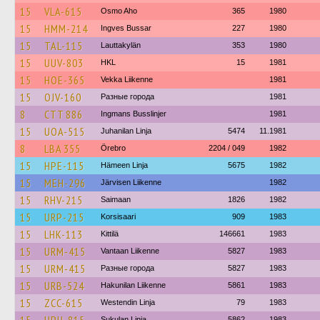
15
VLA-615
Osmo Aho
365
1980
15
HMM-214
Ingves Bussar
227
1980
15
TAL-115
Lauttakylän
353
1980
15
UUV-803
HKL
15
1981
15
HOE-365
Vekka Liikenne
1981
15
OJV-160
Разные города
1981
8
CTT 886
Ingmans Busslinjer
1981
15
UOA-515
Juhanilan Linja
5474
11.1981
8
LBA 355
Örebro
2204 / 049
1982
15
HPE-115
Hämeen Linja
5675
1982
15
MEH-296
Järvisen Liikenne
1982
15
RHV-215
Saimaan
1826
1982
15
URP-215
Korsisaari
909
1983
15
LHK-113
Kittilä
146661
1983
15
URM-415
Vantaan Liikenne
5827
1983
15
URM-415
Разные города
5827
1983
15
URB-524
Hakunilan Liikenne
5861
1983
15
ZCC-615
Westendin Linja
79
1983
Sukulan Linja
5862
1983