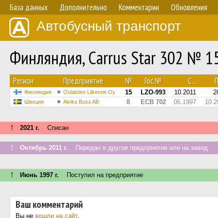
База данных
Дополнительно
Комментарии
Обновления
Автобусный транспорт
Финляндия, Carrus Star 302 № 1
Регион
Предприятие
№
Гос.№
С...
П
15
LZO-993
10.2011
2
Финляндия
Oulaisten Liikenne Oy
8
ECB 702
06.1997
10.2
Швеция
Alviks Buss AB
↑
2021 г.
Списан
↑
Октябрь 2011 г.
Передан в другое предприятие или на завод
↑
Июнь 1997 г.
Поступил на предприятие
Ваш комментарий
Вы не
вошли на сайт
.