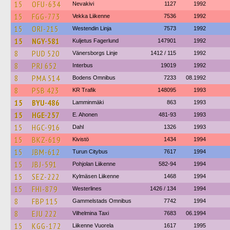
15
OFU-634
Nevakivi
1127
1992
15
FGG-773
Vekka Liikenne
7536
1992
15
ORI-215
Westendin Linja
7573
1992
15
NGY-581
Kuljetus Fagerlund
147901
1992
8
PUD 520
Vänersborgs Linje
1412 / 115
1992
8
PRJ 652
Interbus
19019
1992
8
PMA 514
Bodens Omnibus
7233
08.1992
8
PSB 423
KR Trafik
148095
1993
15
BYU-486
Lamminmäki
863
1993
15
HGE-257
E. Ahonen
481-93
1993
15
HGC-916
Dahl
1326
1993
15
BKZ-619
Kivistö
1434
1994
15
JBM-612
Turun Citybus
7617
1994
15
JBJ-591
Pohjolan Liikenne
582-94
1994
15
SEZ-222
Kylmäsen Liikenne
1468
1994
15
FHI-879
Westerlines
1426 / 134
1994
8
FBP 115
Gammelstads Omnibus
7742
1994
8
EJU 222
Vilhelmina Taxi
7683
06.1994
15
KGG-172
Liikenne Vuorela
1617
1995