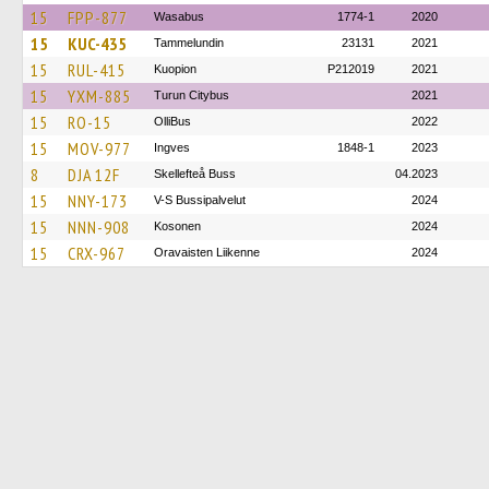
15
FPP-877
Wasabus
1774-1
2020
15
KUC-435
Tammelundin
23131
2021
15
RUL-415
Kuopion
P212019
2021
15
YXM-885
Turun Citybus
2021
15
RO-15
OlliBus
2022
15
MOV-977
Ingves
1848-1
2023
8
DJA 12F
Skellefteå Buss
04.2023
15
NNY-173
V-S Bussipalvelut
2024
15
NNN-908
Kosonen
2024
15
CRX-967
Oravaisten Liikenne
2024