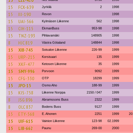
15
LZE-420
15
FCX-639
Jyrkilä
2
1998
15
IIJ-190
Revon
1998
15
UAI-566
Kylmäsen Liikenne
562
1998
15
CIH-115
EkmanBuss
953-98
1998
15
TNZ-193
Pihlavamäki
148905
1998
8
HJC 819
Västra Götaland
148844
1998
15
XIB-745
Soisalon Liikenne
226-99
1999
15
URP-215
Korsisaari
135
1999
15
XKF-477
Ketosen Liikenne
35
1999
15
SMY-996
Porvoon
9092
1999
15
CFG-330
OTP
18299
1999
15
JPO-15
Osmo Aho
188-99
1999
15
KIS-758
Liikenne Norppa
2150 / 047
1999
8
JSG 896
Abramssons Buss
2322
1999
8
OLC 837
Bodens Buss
9127
1999
15
ETY-568
E. Ahonen
2251
1999
20
15
UIF-615
Vainion Liikenne
123-98
02.1999
15
LIB-662
Paunu
269-00
2000