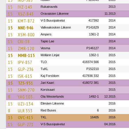
15
IRO-385
15
IVZ-143
Rukatravels
2013
15
XSZ-843
Oravaisten Liikenne
11.2013
15
KMT-872
V-S Bussipalvelut
417392
2014
15
NNE-946
Valkeakosken Liikenn
P141629
2014
15
XSM-800
Ampers
1361-2
2014
15
CXI-18
Tapio Lae
2014
15
ZMR-120
Vesma
P146127
2014
15
MMB-115
Möllärin Linjat
1362-1
2015
15
IPV-857
TLO
418374 566
2015
15
GLP-236
TuKL
P152210
2015
15
ISK-615
Kaj Forsblom
417936 332
2015
15
TZS-951
Jari Kaari
418072 381
2015
15
SNM-270
Korsisaari
2015
8
YAG 103
Ola Westerlunds
1492-1
12.2015
15
UZJ-134
Elimäen Liikenne
2016
8
ULR 353
Red Buses
6
2016
15
OVC-415
TKL
16405
2016
15
GLP-271
V-S Bussipalvelut
04.2016