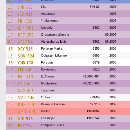
15
TJY-495
15
JHK-527
LSL
344-07
2007
15
JGX-815
Andersson
2007
15
FIH-620
Y. Makkonen
2007
15
CJM-902
Nevakivi
3862
2007
15
BRT-938
Oravaisten Liikenne
09.2007
8
ARL 854
Vänersborgs Linje
6562
09.2007
15
XEY-515
Pohjolan Matka
8356
2008
15
SOK-594
Oulaisten Liikenne
6693
2008
15
CNX-178
Porvoon
6679
2008
15
FLL-449
Koiviston L
3813
2008
15
RRL-510
E. Ahonen
413688 484
2008
15
CYP-60
Mustajärven
413315 402
2008
15
XBY-401
Tapio Lae
2008
15
SMZ-646
Oubus
779-09
2009
15
BNZ-134
Peimarin Liikenne
758310
2009
15
XMN-309
Kutilan
P091802
2009
15
GIO-915
Länsilinjat
P093242
2009
15
BSY-222
Lampinen Buses
2009