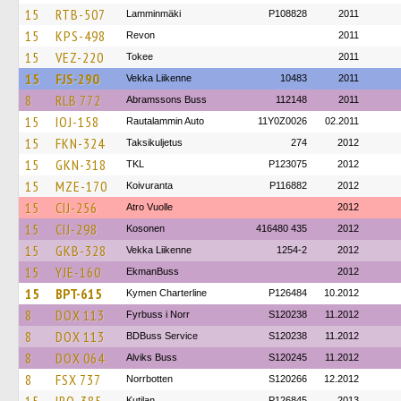
15
RTB-507
Lamminmäki
P108828
2011
15
KPS-498
Revon
2011
15
VEZ-220
Tokee
2011
15
FJS-290
Vekka Liikenne
10483
2011
8
RLB 772
Abramssons Buss
112148
2011
15
IOJ-158
Rautalammin Auto
11Y0Z0026
02.2011
15
FKN-324
Taksikuljetus
274
2012
15
GKN-318
TKL
P123075
2012
15
MZE-170
Koivuranta
P116882
2012
15
CIJ-256
Atro Vuolle
2012
15
CIJ-298
Kosonen
416480 435
2012
15
GKB-328
Vekka Liikenne
1254-2
2012
15
YJE-160
EkmanBuss
2012
15
BPT-615
Kymen Charterline
P126484
10.2012
8
DOX 113
Fyrbuss i Norr
S120238
11.2012
8
DOX 113
BDBuss Service
S120238
11.2012
8
DOX 064
Alviks Buss
S120245
11.2012
8
FSX 737
Norrbotten
S120266
12.2012
Kutilan
P126845
2013