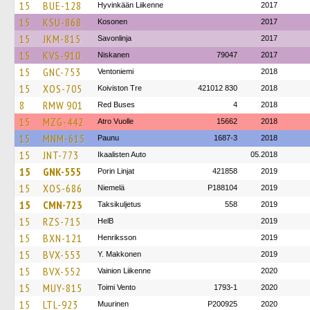
15
BUE-128
Hyvinkään Liikenne
2017
15
KSU-868
Kosonen
2017
15
JKM-815
Savonlinja
2017
15
KVS-910
Niskanen
79047
2017
15
GNC-753
Ventoniemi
2018
15
XOS-705
Koiviston Tre
421012 830
2018
8
RMW 901
Red Buses
4
2018
15
MZG-442
Atro Vuolle
15662
2018
15
MNM-615
Paunu
1687-3
2018
15
JNT-773
Ikaalisten Auto
05.2018
15
GNK-555
Porin Linjat
421858
2019
15
XOS-686
Niemelä
P188104
2019
15
CMN-723
Taksikuljetus
558
2019
15
RZS-715
HelB
2019
15
BXN-121
Henriksson
2019
15
BVX-553
Y. Makkonen
2019
15
BVX-552
Vainion Liikenne
2020
15
MUY-815
Toimi Vento
1793-1
2020
15
LTL-923
Muurinen
P200925
2020