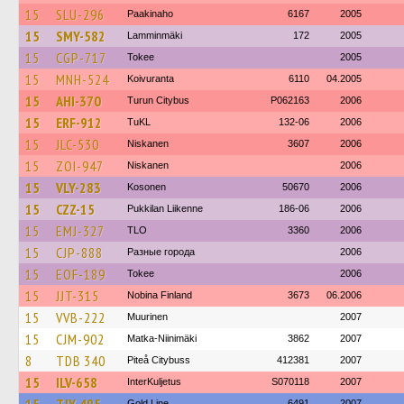
15
SLU-296
Paakinaho
6167
2005
15
SMY-582
Lamminmäki
172
2005
15
CGP-717
Tokee
2005
15
MNH-524
Koivuranta
6110
04.2005
15
AHI-370
Turun Citybus
P062163
2006
15
ERF-912
TuKL
132-06
2006
15
JLC-530
Niskanen
3607
2006
15
ZOI-947
Niskanen
2006
15
VLY-283
Kosonen
50670
2006
15
CZZ-15
Pukkilan Liikenne
186-06
2006
15
EMJ-327
TLO
3360
2006
15
CJP-888
Разные города
2006
15
EOF-189
Tokee
2006
15
JJT-315
Nobina Finland
3673
06.2006
15
VVB-222
Muurinen
2007
15
CJM-902
Matka-Niinimäki
3862
2007
8
TDB 340
Piteå Citybuss
412381
2007
15
ILV-658
InterKuljetus
S070118
2007
Gold Line
6491
2007