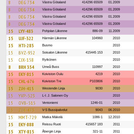
8
DEG 734
Västra Götaland
414296 65509
01.2009
8
DEG 734
Västra Götaland
414296 65509
01.2009
8
DEG 734
Västra Götaland
414296 65509
01.2009
8
DEG 734
Västra Götaland
414296 65509
01.2009
15
LYY-483
Pohjolan Liikenne
886-09
11.2009
15
UJF-322
Härmän Liikenne
104960
2010
15
HTI-285
Busmo
2010
15
BVZ-952
Soisalon Liikenne
415445 153
2010
15
CJX-158
Rytkönen
2010
8
BRH 354
Umeå Buss
110997
2010
15
EKY-815
Koiviston Oulu
4219
2010
15
CHL-676
Koiviston Tre
P103806
2010
15
ZJH-415
Westendin Linja
9030
2010
15
YVP-523
L-l. J. Salonen Oy
2010
15
OVB-515
Ventoniemi
1246-01
2010
15
ZJH-473
V-S Bussipalvelut
9043
06.2010
15
MMT-729
Matka Mäkelä
1086-1
12.2010
15
EKY-888
Reissu Ruoti
415657 183
2011
15
XTY-815
Åbergin Linja
321-11
2011