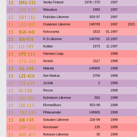
15
EMG-531
Veolia Finland
1978 / 370
1997
15
CHS-122
Wasabus
1983
1997
15
GBY-161
Pukkilan Liikenne
820-97
1997
15
LZO-993
Oulaisten Liikenne
148709
1997
2021
15
RGK-441
Koivuranta
1810
01.1997
15
RIA-926
K-S Liikenne
148765
10.1997
15
LCI-593
Kutilan
1973
11.1997
15
HPE-115
Hämeen Linja
1998
15
STG-215
Kivistö
2117
1998
15
SIL-549
Mäkela
148959
1998
15
LZE-420
Net-Matkat
3756
1998
15
FCX-639
Jyrkilä
2
1998
15
IIJ-190
Revon
1998
15
UAI-566
Kylmäsen Liikenne
562
1998
15
CIH-115
EkmanBuss
953-98
1998
15
TNZ-193
Pihlavamäki
148905
1998
15
XIB-745
Soisalon Liikenne
226-99
1999
15
URP-215
Korsisaari
135
1999
15
XKF-477
Ketosen Liikenne
35
1999