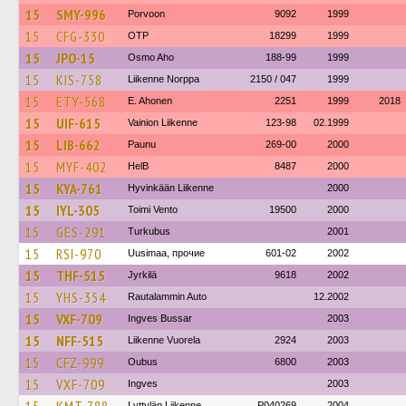
15
SMY-996
Porvoon
9092
1999
15
CFG-330
OTP
18299
1999
15
JPO-15
Osmo Aho
188-99
1999
15
KIS-758
Liikenne Norppa
2150 / 047
1999
15
ETY-568
E. Ahonen
2251
1999
2018
15
UIF-615
Vainion Liikenne
123-98
02.1999
15
LIB-662
Paunu
269-00
2000
15
MYF-402
HelB
8487
2000
15
KYA-761
Hyvinkään Liikenne
2000
15
IYL-305
Toimi Vento
19500
2000
15
GES-291
Turkubus
2001
15
RSI-970
Uusimaa, прочие
601-02
2002
15
THF-515
Jyrkilä
9618
2002
15
YHS-354
Rautalammin Auto
12.2002
15
VXF-709
Ingves Bussar
2003
15
NFF-515
Liikenne Vuorela
2924
2003
15
CFZ-999
Oubus
6800
2003
15
VXF-709
Ingves
2003
Lyttylän Liikenne
P040269
2004