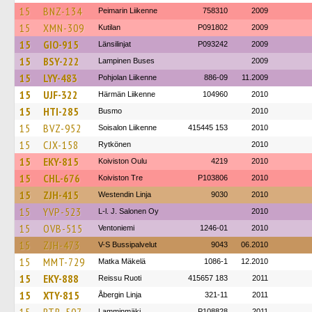
15
BNZ-134
Peimarin Liikenne
758310
2009
15
XMN-309
Kutilan
P091802
2009
15
GIO-915
Länsilinjat
P093242
2009
15
BSY-222
Lampinen Buses
2009
15
LYY-483
Pohjolan Liikenne
886-09
11.2009
15
UJF-322
Härmän Liikenne
104960
2010
15
HTI-285
Busmo
2010
15
BVZ-952
Soisalon Liikenne
415445 153
2010
15
CJX-158
Rytkönen
2010
15
EKY-815
Koiviston Oulu
4219
2010
15
CHL-676
Koiviston Tre
P103806
2010
15
ZJH-415
Westendin Linja
9030
2010
15
YVP-523
L-l. J. Salonen Oy
2010
15
OVB-515
Ventoniemi
1246-01
2010
15
ZJH-473
V-S Bussipalvelut
9043
06.2010
15
MMT-729
Matka Mäkelä
1086-1
12.2010
15
EKY-888
Reissu Ruoti
415657 183
2011
15
XTY-815
Åbergin Linja
321-11
2011
Lamminmäki
P108828
2011