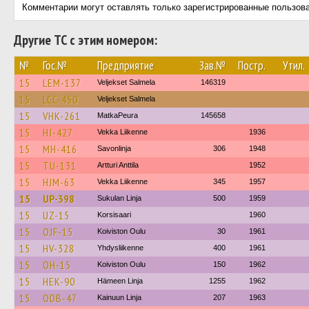
Комментарии могут оставлять только зарегистрированные пользов
Другие ТС с этим номером:
№
Гос.№
Предприятие
Зав.№
Постр.
Утил.
15
LEM-137
Veljekset Salmela
146319
15
LCC-450
Veljekset Salmela
15
VHK-261
MatkaPeura
145658
15
HJ-427
Vekka Liikenne
1936
15
MH-416
Savonlinja
306
1948
15
TU-131
Artturi Anttila
1952
15
HJM-63
Vekka Liikenne
345
1957
15
UP-398
Sukulan Linja
500
1959
15
UZ-15
Korsisaari
1960
15
OJF-15
Koiviston Oulu
30
1961
15
HV-328
Yhdysliikenne
400
1961
15
OH-15
Koiviston Oulu
150
1962
15
HEK-90
Hämeen Linja
1255
1962
15
ODB-47
Kainuun Linja
207
1963