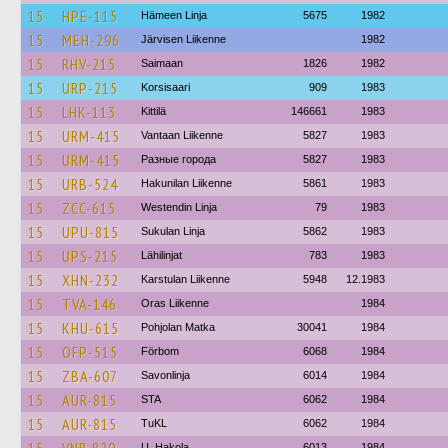
15
HPE-115
Hämeen Linja
5675
1982
15
MEH-296
Järvisen Liikenne
1982
15
RHV-215
Saimaan
1826
1982
15
URP-215
Korsisaari
909
1983
15
LHK-113
Kittilä
146661
1983
15
URM-415
Vantaan Liikenne
5827
1983
15
URM-415
Разные города
5827
1983
15
URB-524
Hakunilan Liikenne
5861
1983
15
ZCC-615
Westendin Linja
79
1983
15
UPU-815
Sukulan Linja
5862
1983
15
UPS-215
Lähilinjat
783
1983
15
XHN-232
Karstulan Liikenne
5948
12.1983
15
TVA-146
Oras Liikenne
1984
15
KHU-615
Pohjolan Matka
30041
1984
15
OFP-515
Förbom
6068
1984
15
ZBA-607
Savonlinja
6014
1984
15
AUR-815
STA
6062
1984
15
AUR-815
TuKL
6062
1984
U. Hakola
6013
1984