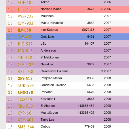
15
EOF-189
Tokee
2006
15
JJT-315
Nobina Finland
3673
06.2006
15
VVB-222
Muurinen
2007
15
CJM-902
Matka-Niinimäki
3862
2007
15
ILV-658
InterKuljetus
S070118
2007
15
TJY-495
Gold Line
6491
2007
15
JHK-527
LSL
344-07
2007
15
JGX-815
Andersson
2007
15
FIH-620
Y. Makkonen
2007
15
CJM-902
Nevakivi
3862
2007
15
BRT-938
Oravaisten Liikenne
09.2007
15
XEY-515
Pohjolan Matka
8356
2008
15
SOK-594
Oulaisten Liikenne
6693
2008
15
CNX-178
Porvoon
6679
2008
15
FLL-449
Koiviston L
3813
2008
15
RRL-510
E. Ahonen
413688 484
2008
15
CYP-60
Mustajärven
413315 402
2008
15
XBY-401
Tapio Lae
2008
15
SMZ-646
Oubus
779-09
2009