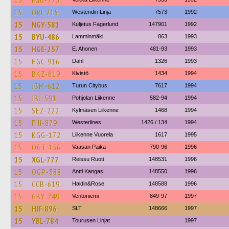
15
FGG-773
15
ORI-215
Westendin Linja
7573
1992
15
NGY-581
Kuljetus Fagerlund
147901
1992
15
BYU-486
Lamminmäki
863
1993
15
HGE-257
E. Ahonen
481-93
1993
15
HGC-916
Dahl
1326
1993
15
BKZ-619
Kivistö
1434
1994
15
JBM-612
Turun Citybus
7617
1994
15
JBJ-591
Pohjolan Liikenne
582-94
1994
15
SEZ-222
Kylmäsen Liikenne
1468
1994
15
FHI-879
Westerlines
1426 / 134
1994
15
KGG-172
Liikenne Vuorela
1617
1995
15
OGT-136
Vaasan Paika
790-96
1996
15
XGL-777
Reissu Ruoti
148531
1996
15
OGP-388
Antti Kangas
148550
1996
15
CCB-619
Haldin&Rose
148588
1996
15
GBY-249
Ventoniemi
849-97
1997
15
HIF-896
SLT
148666
1997
15
YBL-784
Tourusen Linjat
1997