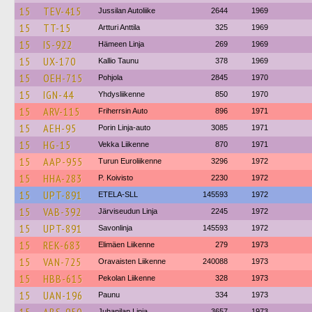
15
TEV-415
Jussilan Autoliike
2644
1969
15
TT-15
Artturi Anttila
325
1969
15
IS-922
Hämeen Linja
269
1969
15
UX-170
Kallio Taunu
378
1969
15
OEH-715
Pohjola
2845
1970
15
IGN-44
Yhdysliikenne
850
1970
15
ARV-115
Friherrsin Auto
896
1971
15
AEH-95
Porin Linja-auto
3085
1971
15
HG-15
Vekka Liikenne
870
1971
15
AAP-955
Turun Euroliikenne
3296
1972
15
HHA-283
P. Koivisto
2230
1972
15
UPT-891
ETELA-SLL
145593
1972
15
VAB-392
Järviseudun Linja
2245
1972
15
UPT-891
Savonlinja
145593
1972
15
REK-683
Elimäen Liikenne
279
1973
15
VAN-725
Oravaisten Liikenne
240088
1973
15
HBB-615
Pekolan Liikenne
328
1973
15
UAN-196
Paunu
334
1973
Juhanilan Linja
3657
1973