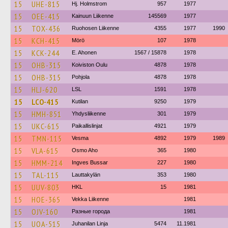
15
UHE-815
Hj. Holmstrom
957
1977
15
OEE-415
Kainuun Liikenne
145569
1977
15
TOX-436
Ruohosen Liikenne
4355
1977
1990
15
KCH-415
Mörö
107
1978
15
KCK-244
E. Ahonen
1567 / 15878
1978
15
OHB-315
Koiviston Oulu
4878
1978
15
OHB-315
Pohjola
4878
1978
15
HLJ-620
LSL
1591
1978
15
LCO-415
Kutilan
9250
1979
15
HMH-851
Yhdysliikenne
301
1979
15
UKC-615
Paikallislinjat
4921
1979
15
TMN-115
Vesma
4892
1979
1989
15
VLA-615
Osmo Aho
365
1980
15
HMM-214
Ingves Bussar
227
1980
15
TAL-115
Lauttakylän
353
1980
15
UUV-803
HKL
15
1981
15
HOE-365
Vekka Liikenne
1981
15
OJV-160
Разные города
1981
15
UOA-515
Juhanilan Linja
5474
11.1981