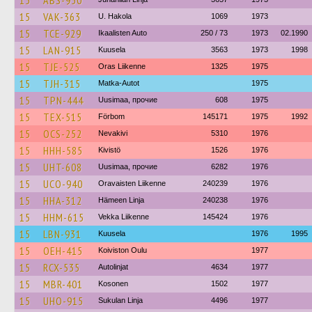
15
ABS-950
15
VAK-363
U. Hakola
1069
1973
15
TCE-929
Ikaalisten Auto
250 / 73
1973
02.1990
15
LAN-915
Kuusela
3563
1973
1998
15
TJE-525
Oras Liikenne
1325
1975
15
TJH-315
Matka-Autot
1975
15
TPN-444
Uusimaa, прочие
608
1975
15
TEX-515
Förbom
145171
1975
1992
15
OCS-252
Nevakivi
5310
1976
15
HHH-585
Kivistö
1526
1976
15
UHT-608
Uusimaa, прочие
6282
1976
15
UCO-940
Oravaisten Liikenne
240239
1976
15
HHA-312
Hämeen Linja
240238
1976
15
HHM-615
Vekka Liikenne
145424
1976
15
LBN-931
Kuusela
1976
1995
15
OEH-415
Koiviston Oulu
1977
15
RCX-535
Autolinjat
4634
1977
15
MBR-401
Kosonen
1502
1977
15
UHO-915
Sukulan Linja
4496
1977