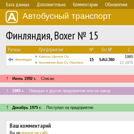
База данных
Дополнительно
Комментарии
Обновления
Автобусный транспорт
Финляндия, Boxer № 15
Регион
Предприятие
№
Гос.№
С...
1985
Kainuun Liikenne Oy
15
SAU-380
Финляндия
12.1975
Nurmeksen Auto Oy (Nurmes)
↑
Июнь 1992 г.
Списан
↑
1985 г.
Передан в другое предприятие или на завод
↑
Декабрь 1975 г.
Поступил на предприятие
Ваш комментарий
Вы не
вошли на сайт
.