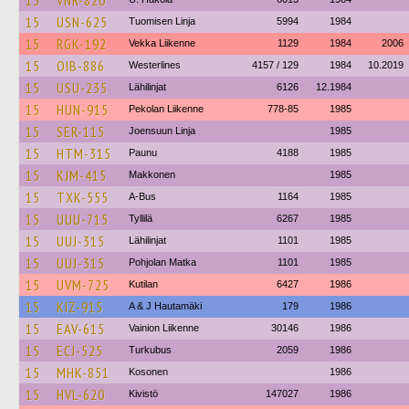
15
VNR-820
15
USN-625
Tuomisen Linja
5994
1984
15
RGK-192
Vekka Liikenne
1129
1984
2006
15
OIB-886
Westerlines
4157 / 129
1984
10.2019
15
USU-235
Lähilinjat
6126
12.1984
15
HUN-915
Pekolan Liikenne
778-85
1985
15
SER-115
Joensuun Linja
1985
15
HTM-315
Paunu
4188
1985
15
KJM-415
Makkonen
1985
15
TXK-555
A-Bus
1164
1985
15
UUU-715
Tyllilä
6267
1985
15
UUJ-315
Lähilinjat
1101
1985
15
UUJ-315
Pohjolan Matka
1101
1985
15
UVM-725
Kutilan
6427
1986
15
KIZ-915
A & J Hautamäki
179
1986
15
EAV-615
Vainion Liikenne
30146
1986
15
ECJ-525
Turkubus
2059
1986
15
MHK-851
Kosonen
1986
15
HVL-620
Kivistö
147027
1986