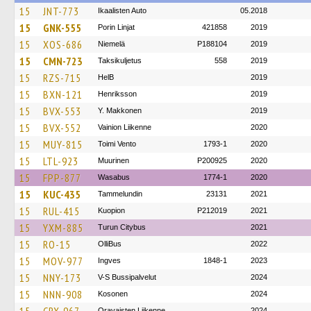
15
JNT-773
Ikaalisten Auto
05.2018
15
GNK-555
Porin Linjat
421858
2019
15
XOS-686
Niemelä
P188104
2019
15
CMN-723
Taksikuljetus
558
2019
15
RZS-715
HelB
2019
15
BXN-121
Henriksson
2019
15
BVX-553
Y. Makkonen
2019
15
BVX-552
Vainion Liikenne
2020
15
MUY-815
Toimi Vento
1793-1
2020
15
LTL-923
Muurinen
P200925
2020
15
FPP-877
Wasabus
1774-1
2020
15
KUC-435
Tammelundin
23131
2021
15
RUL-415
Kuopion
P212019
2021
15
YXM-885
Turun Citybus
2021
15
RO-15
OlliBus
2022
15
MOV-977
Ingves
1848-1
2023
15
NNY-173
V-S Bussipalvelut
2024
15
NNN-908
Kosonen
2024
Oravaisten Liikenne
2024