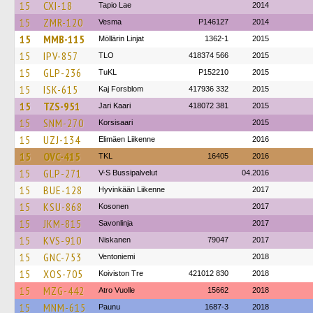
15
CXI-18
Tapio Lae
2014
15
ZMR-120
Vesma
P146127
2014
15
MMB-115
Möllärin Linjat
1362-1
2015
15
IPV-857
TLO
418374 566
2015
15
GLP-236
TuKL
P152210
2015
15
ISK-615
Kaj Forsblom
417936 332
2015
15
TZS-951
Jari Kaari
418072 381
2015
15
SNM-270
Korsisaari
2015
15
UZJ-134
Elimäen Liikenne
2016
15
OVC-415
TKL
16405
2016
15
GLP-271
V-S Bussipalvelut
04.2016
15
BUE-128
Hyvinkään Liikenne
2017
15
KSU-868
Kosonen
2017
15
JKM-815
Savonlinja
2017
15
KVS-910
Niskanen
79047
2017
15
GNC-753
Ventoniemi
2018
15
XOS-705
Koiviston Tre
421012 830
2018
15
MZG-442
Atro Vuolle
15662
2018
15
MNM-615
Paunu
1687-3
2018