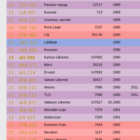
15
ZCE-315
Разные города
13717
1989
15
LLB-937
Kuusela
713
1989
15
AFA-227
Uusimaa, прочие
1989
15
YAB-760
Porin Linjat
7237
1990
15
EFM-906
LSL
291-90
1990
15
GAP-325
Lähilinjat
1990
15
FAO-830
Kosonen
1990
15
AFJ-390
Karhun Liikenne
147682
1990
15
NAB-571
Mörö
30215
1990
15
AFJ-724
Ervasti
147692
1990
15
BFB-401
Vainion Liikenne
30417
1990
15
BFB-115
Vesma
7096
1990
2011
15
BFB-115
TLO
7096
1990
2011
15
AFB-871
Valtasen Liikenne
147627
02.1990
15
JBA-963
Metsälän Linja
7378
1991
15
IFO-633
Andersson
7269
1991
15
VFM-818
Koiviston Oulu
7443
1992
15
OFU-634
Nevakivi
1127
1992
Vekka Liikenne
7536
1992