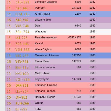
15
ZAB-821
Lehtosen Liikenne
6604
1987
15
ZAC-667
Porvoon
147216
1987
15
ECM-715
Artturi Anttila
2107
1987
15
ZAC-796
Liikenne Joki
1987
15
VRB-748
Dahl
6640
1987
15
ZCH-754
Wasabus
1988
15
IAT-225
Rautalammin Auto
0353 / 178
1988
15
ZCS-145
Kivistö
6871
1988
15
VSM-388
Wasa Citybus
6687
1988
15
VRK-785
Oravaisten Liikenne
147256
1988
15
VSV-745
EkmanBuss
147371
1988
15
RNL-115
Liikenne Vuorela
501
1988
15
EEU-615
Matka-Autot
1988
15
OOT-914
Linjayhtymä
147924
1988
15
ORR-951
Kamusen Liikenne
1989
15
LLB-937
Ketosen Liikenne
713
1989
15
IAF-802
Härmän Liikenne
147638
1989
15
KLH-266
OlliBus
585
1989
15
BIJ-695
TuKL
565
1989