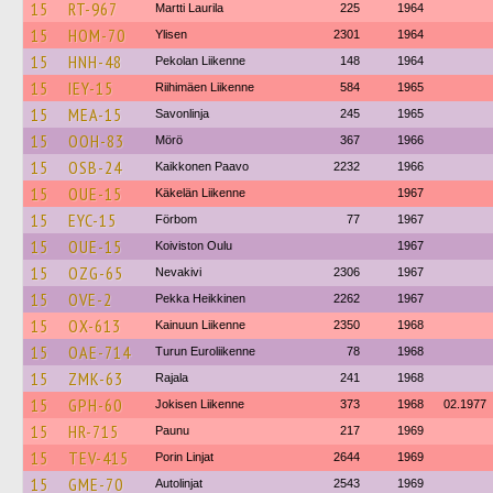
15
RT-967
Martti Laurila
225
1964
15
HOM-70
Ylisen
2301
1964
15
HNH-48
Pekolan Liikenne
148
1964
15
IEY-15
Riihimäen Liikenne
584
1965
15
MEA-15
Savonlinja
245
1965
15
OOH-83
Mörö
367
1966
15
OSB-24
Kaikkonen Paavo
2232
1966
15
OUE-15
Käkelän Liikenne
1967
15
EYC-15
Förbom
77
1967
15
OUE-15
Koiviston Oulu
1967
15
OZG-65
Nevakivi
2306
1967
15
OVE-2
Pekka Heikkinen
2262
1967
15
OX-613
Kainuun Liikenne
2350
1968
15
OAE-714
Turun Euroliikenne
78
1968
15
ZMK-63
Rajala
241
1968
15
GPH-60
Jokisen Liikenne
373
1968
02.1977
15
HR-715
Paunu
217
1969
15
TEV-415
Porin Linjat
2644
1969
15
GME-70
Autolinjat
2543
1969