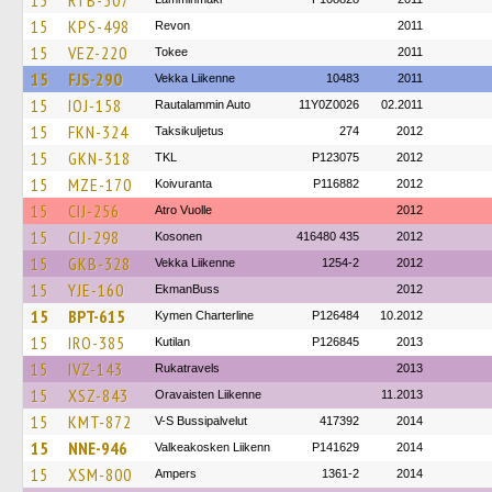
15
RTB-507
15
KPS-498
Revon
2011
15
VEZ-220
Tokee
2011
15
FJS-290
Vekka Liikenne
10483
2011
15
IOJ-158
Rautalammin Auto
11Y0Z0026
02.2011
15
FKN-324
Taksikuljetus
274
2012
15
GKN-318
TKL
P123075
2012
15
MZE-170
Koivuranta
P116882
2012
15
CIJ-256
Atro Vuolle
2012
15
CIJ-298
Kosonen
416480 435
2012
15
GKB-328
Vekka Liikenne
1254-2
2012
15
YJE-160
EkmanBuss
2012
15
BPT-615
Kymen Charterline
P126484
10.2012
15
IRO-385
Kutilan
P126845
2013
15
IVZ-143
Rukatravels
2013
15
XSZ-843
Oravaisten Liikenne
11.2013
15
KMT-872
V-S Bussipalvelut
417392
2014
15
NNE-946
Valkeakosken Liikenn
P141629
2014
15
XSM-800
Ampers
1361-2
2014