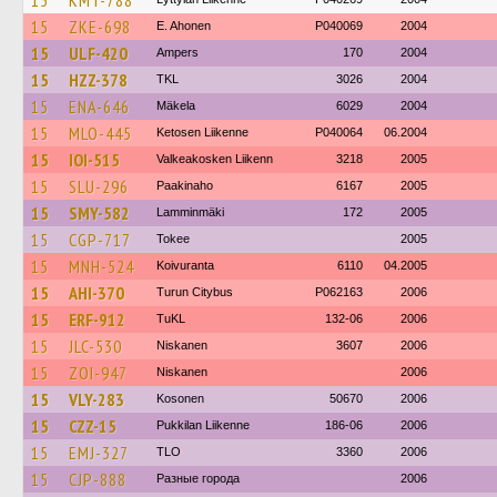
15
KMT-788
15
ZKE-698
E. Ahonen
P040069
2004
15
ULF-420
Ampers
170
2004
15
HZZ-378
TKL
3026
2004
15
ENA-646
Mäkela
6029
2004
15
MLO-445
Ketosen Liikenne
P040064
06.2004
15
IOI-515
Valkeakosken Liikenn
3218
2005
15
SLU-296
Paakinaho
6167
2005
15
SMY-582
Lamminmäki
172
2005
15
CGP-717
Tokee
2005
15
MNH-524
Koivuranta
6110
04.2005
15
AHI-370
Turun Citybus
P062163
2006
15
ERF-912
TuKL
132-06
2006
15
JLC-530
Niskanen
3607
2006
15
ZOI-947
Niskanen
2006
15
VLY-283
Kosonen
50670
2006
15
CZZ-15
Pukkilan Liikenne
186-06
2006
15
EMJ-327
TLO
3360
2006
15
CJP-888
Разные города
2006