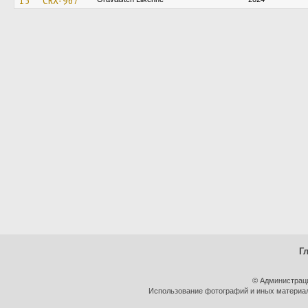
15
CRX-967
Г
© Администрац
Использование фотографий и иных материало