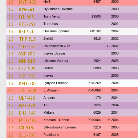
15
MYF-402
HelB
8487
2000
15
KYA-761
Hyvinkään Liikenne
2000
15
IYL-305
Toimi Vento
19500
2000
15
GES-291
Turkubus
2001
15
RSI-970
Uusimaa, прочие
601-02
2002
15
THF-515
Jyrkilä
9618
2002
15
YHS-354
Rautalammin Auto
12.2002
15
VXF-709
Ingves Bussar
2003
15
NFF-515
Liikenne Vuorela
2924
2003
15
CFZ-999
Oubus
6800
2003
15
VXF-709
Ingves
2003
15
KMT-788
Lyttylän Liikenne
P040269
2004
15
ZKE-698
E. Ahonen
P040069
2004
15
ULF-420
Ampers
170
2004
15
HZZ-378
TKL
3026
2004
15
ENA-646
Mäkela
6029
2004
15
MLO-445
Ketosen Liikenne
P040064
06.2004
15
IOI-515
Valkeakosken Liikenn
3218
2005
15
SLU-296
Paakinaho
6167
2005