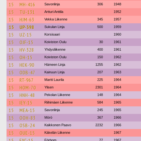
15
MH-416
Savonlinja
306
1948
15
TU-131
Artturi Anttila
1952
15
HJM-63
Vekka Liikenne
345
1957
15
UP-398
Sukulan Linja
500
1959
15
UZ-15
Korsisaari
1960
15
OJF-15
Koiviston Oulu
30
1961
15
HV-328
Yhdysliikenne
400
1961
15
OH-15
Koiviston Oulu
150
1962
15
HEK-90
Hämeen Linja
1255
1962
15
ODB-47
Kainuun Linja
207
1963
15
RT-967
Martti Laurila
225
1964
15
HOM-70
Ylisen
2301
1964
15
HNH-48
Pekolan Liikenne
148
1964
15
IEY-15
Riihimäen Liikenne
584
1965
15
MEA-15
Savonlinja
245
1965
15
OOH-83
Mörö
367
1966
15
OSB-24
Kaikkonen Paavo
2232
1966
15
OUE-15
Käkelän Liikenne
1967
15
EYC-15
Förbom
77
1967