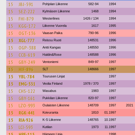
15
JBJ-591
Pohjolan Liikenne
582-94
1994
15
SEZ-222
Kylmäsen Liikenne
1468
1994
15
FHI-879
Westerlines
1426 / 134
1994
15
KGG-172
Liikenne Vuorela
1617
1995
15
OGT-136
Vaasan Paika
790-96
1996
15
XGL-777
Reissu Ruoti
148531
1996
15
OGP-388
Antti Kangas
148550
1996
15
CCB-619
Haldin&Rose
148588
1996
15
GBY-249
Ventoniemi
849-97
1997
15
HIF-896
SLT
148666
1997
15
YBL-784
Tourusen Linjat
1997
15
EMG-531
Veolia Finland
1978 / 370
1997
15
CHS-122
Wasabus
1983
1997
15
GBY-161
Pukkilan Liikenne
820-97
1997
15
LZO-993
Oulaisten Liikenne
148709
1997
2021
15
RGK-441
Koivuranta
1810
01.1997
15
RIA-926
K-S Liikenne
148765
10.1997
15
LCI-593
Kutilan
1973
11.1997
15
HPE-115
Hämeen Linja
1998