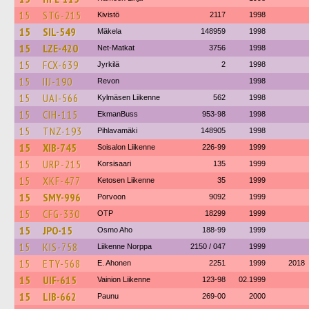
15
STG-215
Kivistö
2117
1998
15
SIL-549
Mäkela
148959
1998
15
LZE-420
Net-Matkat
3756
1998
15
FCX-639
Jyrkilä
2
1998
15
IIJ-190
Revon
1998
15
UAI-566
Kylmäsen Liikenne
562
1998
15
CIH-115
EkmanBuss
953-98
1998
15
TNZ-193
Pihlavamäki
148905
1998
15
XIB-745
Soisalon Liikenne
226-99
1999
15
URP-215
Korsisaari
135
1999
15
XKF-477
Ketosen Liikenne
35
1999
15
SMY-996
Porvoon
9092
1999
15
CFG-330
OTP
18299
1999
15
JPO-15
Osmo Aho
188-99
1999
15
KIS-758
Liikenne Norppa
2150 / 047
1999
15
ETY-568
E. Ahonen
2251
1999
2018
15
UIF-615
Vainion Liikenne
123-98
02.1999
15
LIB-662
Paunu
269-00
2000