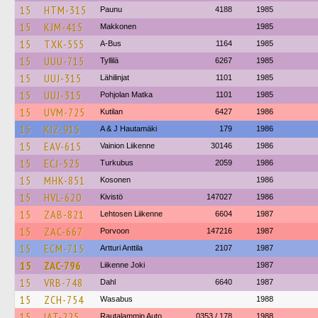
15
HTM-315
Paunu
4188
1985
15
KJM-415
Makkonen
1985
15
TXK-555
A-Bus
1164
1985
15
UUU-715
Tyllilä
6267
1985
15
UUJ-315
Lähilinjat
1101
1985
15
UUJ-315
Pohjolan Matka
1101
1985
15
UVM-725
Kutilan
6427
1986
15
KIZ-915
A & J Hautamäki
179
1986
15
EAV-615
Vainion Liikenne
30146
1986
15
ECJ-525
Turkubus
2059
1986
15
MHK-851
Kosonen
1986
15
HVL-620
Kivistö
147027
1986
15
ZAB-821
Lehtosen Liikenne
6604
1987
15
ZAC-667
Porvoon
147216
1987
15
ECM-715
Artturi Anttila
2107
1987
15
ZAC-796
Liikenne Joki
1987
15
VRB-748
Dahl
6640
1987
15
ZCH-754
Wasabus
1988
15
IAT-225
Rautalammin Auto
0353 / 178
1988