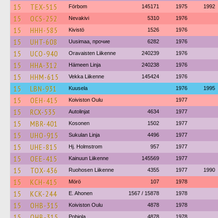
15
TEX-515
Förbom
145171
1975
1992
15
OCS-252
Nevakivi
5310
1976
15
HHH-585
Kivistö
1526
1976
15
UHT-608
Uusimaa, прочие
6282
1976
15
UCO-940
Oravaisten Liikenne
240239
1976
15
HHA-312
Hämeen Linja
240238
1976
15
HHM-615
Vekka Liikenne
145424
1976
15
LBN-931
Kuusela
1976
1995
15
OEH-415
Koiviston Oulu
1977
15
RCX-535
Autolinjat
4634
1977
15
MBR-401
Kosonen
1502
1977
15
UHO-915
Sukulan Linja
4496
1977
15
UHE-815
Hj. Holmstrom
957
1977
15
OEE-415
Kainuun Liikenne
145569
1977
15
TOX-436
Ruohosen Liikenne
4355
1977
1990
15
KCH-415
Mörö
107
1978
15
KCK-244
E. Ahonen
1567 / 15878
1978
15
OHB-315
Koiviston Oulu
4878
1978
15
OHB-315
Pohjola
4878
1978