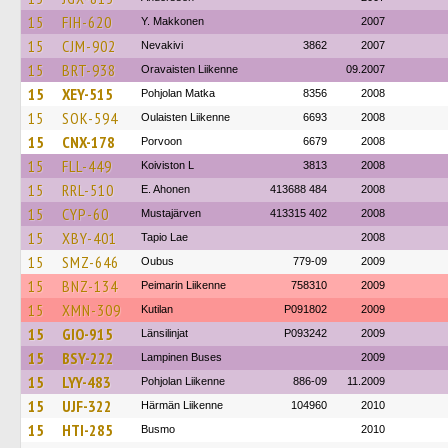
15
FIH-620
Y. Makkonen
2007
15
CJM-902
Nevakivi
3862
2007
15
BRT-938
Oravaisten Liikenne
09.2007
15
XEY-515
Pohjolan Matka
8356
2008
15
SOK-594
Oulaisten Liikenne
6693
2008
15
CNX-178
Porvoon
6679
2008
15
FLL-449
Koiviston L
3813
2008
15
RRL-510
E. Ahonen
413688 484
2008
15
CYP-60
Mustajärven
413315 402
2008
15
XBY-401
Tapio Lae
2008
15
SMZ-646
Oubus
779-09
2009
15
BNZ-134
Peimarin Liikenne
758310
2009
15
XMN-309
Kutilan
P091802
2009
15
GIO-915
Länsilinjat
P093242
2009
15
BSY-222
Lampinen Buses
2009
15
LYY-483
Pohjolan Liikenne
886-09
11.2009
15
UJF-322
Härmän Liikenne
104960
2010
15
HTI-285
Busmo
2010