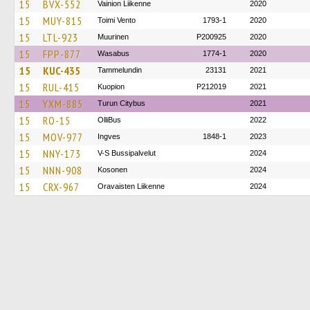
15
BVX-552
Vainion Liikenne
2020
15
MUY-815
Toimi Vento
1793-1
2020
15
LTL-923
Muurinen
P200925
2020
15
FPP-877
Wasabus
1774-1
2020
15
KUC-435
Tammelundin
23131
2021
15
RUL-415
Kuopion
P212019
2021
15
YXM-885
Turun Citybus
2021
15
RO-15
OlliBus
2022
15
MOV-977
Ingves
1848-1
2023
15
NNY-173
V-S Bussipalvelut
2024
15
NNN-908
Kosonen
2024
15
CRX-967
Oravaisten Liikenne
2024