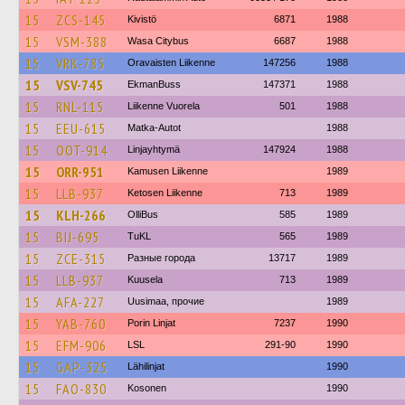
15
ZCS-145
Kivistö
6871
1988
15
VSM-388
Wasa Citybus
6687
1988
15
VRK-785
Oravaisten Liikenne
147256
1988
15
VSV-745
EkmanBuss
147371
1988
15
RNL-115
Liikenne Vuorela
501
1988
15
EEU-615
Matka-Autot
1988
15
OOT-914
Linjayhtymä
147924
1988
15
ORR-951
Kamusen Liikenne
1989
15
LLB-937
Ketosen Liikenne
713
1989
15
KLH-266
OlliBus
585
1989
15
BIJ-695
TuKL
565
1989
15
ZCE-315
Разные города
13717
1989
15
LLB-937
Kuusela
713
1989
15
AFA-227
Uusimaa, прочие
1989
15
YAB-760
Porin Linjat
7237
1990
15
EFM-906
LSL
291-90
1990
15
GAP-325
Lähilinjat
1990
15
FAO-830
Kosonen
1990