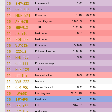
15
SMY-582
Lamminmäki
172
2005
15
CGP-717
Tokee
2005
15
MNH-524
Koivuranta
6110
04.2005
15
AHI-370
Turun Citybus
P062163
2006
15
ERF-912
TuKL
132-06
2006
15
JLC-530
Niskanen
3607
2006
15
ZOI-947
Niskanen
2006
15
VLY-283
Kosonen
50670
2006
15
CZZ-15
Pukkilan Liikenne
186-06
2006
15
EMJ-327
TLO
3360
2006
15
CJP-888
Разные города
2006
15
EOF-189
Tokee
2006
15
JJT-315
Nobina Finland
3673
06.2006
15
VVB-222
Muurinen
2007
15
CJM-902
Matka-Niinimäki
3862
2007
15
ILV-658
InterKuljetus
S070118
2007
15
TJY-495
Gold Line
6491
2007
15
JHK-527
LSL
344-07
2007
15
JGX-815
Andersson
2007