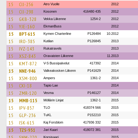
15
CIJ-256
Atro Vuolle
2012
15
CIJ-298
Kosonen
416480 435
2012
15
GKB-328
Vekka Liikenne
1254-2
2012
15
YJE-160
EkmanBuss
2012
15
BPT-615
Kymen Charterline
P126484
10.2012
15
IRO-385
Kutilan
P126845
2013
15
IVZ-143
Rukatravels
2013
15
XSZ-843
Oravaisten Liikenne
11.2013
15
KMT-872
V-S Bussipalvelut
417392
2014
15
NNE-946
Valkeakosken Liikenn
P141629
2014
15
XSM-800
Ampers
1361-2
2014
15
CXI-18
Tapio Lae
2014
15
ZMR-120
Vesma
P146127
2014
15
MMB-115
Möllärin Linjat
1362-1
2015
15
IPV-857
TLO
418374 566
2015
15
GLP-236
TuKL
P152210
2015
15
ISK-615
Kaj Forsblom
417936 332
2015
15
TZS-951
Jari Kaari
418072 381
2015
15
SNM-270
Korsisaari
2015