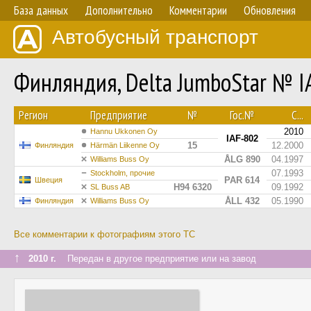
База данных
Дополнительно
Комментарии
Обновления
Автобусный транспорт
Финляндия, Delta JumboStar № I
Регион
Предприятие
№
Гос.№
С...
2010
Hannu Ukkonen Oy
IAF-802
15
12.2000
Финляндия
Härmän Liikenne Oy
ÅLG 890
04.1997
Williams Buss Oy
07.1993
Stockholm, прочие
PAR 614
Швеция
H94 6320
09.1992
SL Buss AB
ÅLL 432
05.1990
Финляндия
Williams Buss Oy
Все комментарии к фотографиям этого ТС
↑
2010 г.
Передан в другое предприятие или на завод