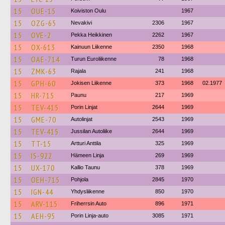
15
OUE-15
Koiviston Oulu
1967
15
OZG-65
Nevakivi
2306
1967
15
OVE-2
Pekka Heikkinen
2262
1967
15
OX-613
Kainuun Liikenne
2350
1968
15
OAE-714
Turun Euroliikenne
78
1968
15
ZMK-63
Rajala
241
1968
15
GPH-60
Jokisen Liikenne
373
1968
02.1977
15
HR-715
Paunu
217
1969
15
TEV-415
Porin Linjat
2644
1969
15
GME-70
Autolinjat
2543
1969
15
TEV-415
Jussilan Autoliike
2644
1969
15
TT-15
Artturi Anttila
325
1969
15
IS-922
Hämeen Linja
269
1969
15
UX-170
Kallio Taunu
378
1969
15
OEH-715
Pohjola
2845
1970
15
IGN-44
Yhdysliikenne
850
1970
15
ARV-115
Friherrsin Auto
896
1971
15
AEH-95
Porin Linja-auto
3085
1971