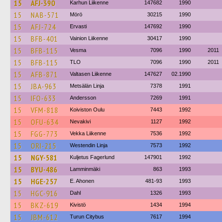
15
AFJ-390
Karhun Liikenne
147682
1990
15
NAB-571
Mörö
30215
1990
15
AFJ-724
Ervasti
147692
1990
15
BFB-401
Vainion Liikenne
30417
1990
15
BFB-115
Vesma
7096
1990
2011
15
BFB-115
TLO
7096
1990
2011
15
AFB-871
Valtasen Liikenne
147627
02.1990
15
JBA-963
Metsälän Linja
7378
1991
15
IFO-633
Andersson
7269
1991
15
VFM-818
Koiviston Oulu
7443
1992
15
OFU-634
Nevakivi
1127
1992
15
FGG-773
Vekka Liikenne
7536
1992
15
ORI-215
Westendin Linja
7573
1992
15
NGY-581
Kuljetus Fagerlund
147901
1992
15
BYU-486
Lamminmäki
863
1993
15
HGE-257
E. Ahonen
481-93
1993
15
HGC-916
Dahl
1326
1993
15
BKZ-619
Kivistö
1434
1994
15
JBM-612
Turun Citybus
7617
1994