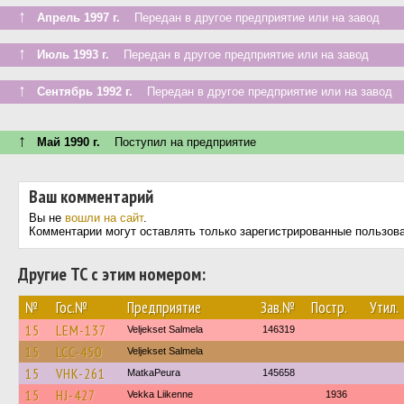
↑
Апрель 1997 г.
Передан в другое предприятие или на завод
↑
Июль 1993 г.
Передан в другое предприятие или на завод
↑
Сентябрь 1992 г.
Передан в другое предприятие или на завод
↑
Май 1990 г.
Поступил на предприятие
Ваш комментарий
Вы не
вошли на сайт
.
Комментарии могут оставлять только зарегистрированные пользов
Другие ТС с этим номером:
№
Гос.№
Предприятие
Зав.№
Постр.
Утил.
15
LEM-137
Veljekset Salmela
146319
15
LCC-450
Veljekset Salmela
15
VHK-261
MatkaPeura
145658
15
HJ-427
Vekka Liikenne
1936