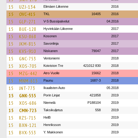
15
UZJ-134
Elimäen Liikenne
2016
15
OVC-415
TKL
16405
2016
15
GLP-271
V-S Bussipalvelut
04.2016
15
BUE-128
Hyvinkään Liikenne
2017
15
KSU-868
Kosonen
2017
15
JKM-815
Savonlinja
2017
15
KVS-910
Niskanen
79047
2017
15
GNC-753
Ventoniemi
2018
15
XOS-705
Koiviston Tre
421012 830
2018
15
MZG-442
Atro Vuolle
15662
2018
15
MNM-615
Paunu
1687-3
2018
15
JNT-773
Ikaalisten Auto
05.2018
15
GNK-555
Porin Linjat
421858
2019
15
XOS-686
Niemelä
P188104
2019
15
CMN-723
Taksikuljetus
558
2019
15
RZS-715
HelB
2019
15
BXN-121
Henriksson
2019
15
BVX-553
Y. Makkonen
2019