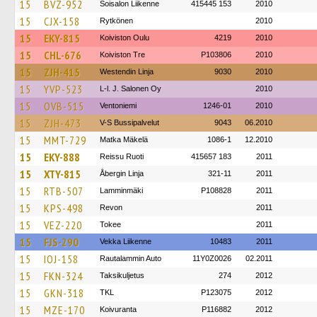
15
BVZ-952
Soisalon Liikenne
415445 153
2010
15
CJX-158
Rytkönen
2010
15
EKY-815
Koiviston Oulu
4219
2010
15
CHL-676
Koiviston Tre
P103806
2010
15
ZJH-415
Westendin Linja
9030
2010
15
YVP-523
L-l. J. Salonen Oy
2010
15
OVB-515
Ventoniemi
1246-01
2010
15
ZJH-473
V-S Bussipalvelut
9043
06.2010
15
MMT-729
Matka Mäkelä
1086-1
12.2010
15
EKY-888
Reissu Ruoti
415657 183
2011
15
XTY-815
Åbergin Linja
321-11
2011
15
RTB-507
Lamminmäki
P108828
2011
15
KPS-498
Revon
2011
15
VEZ-220
Tokee
2011
15
FJS-290
Vekka Liikenne
10483
2011
15
IOJ-158
Rautalammin Auto
11Y0Z0026
02.2011
15
FKN-324
Taksikuljetus
274
2012
15
GKN-318
TKL
P123075
2012
15
MZE-170
Koivuranta
P116882
2012