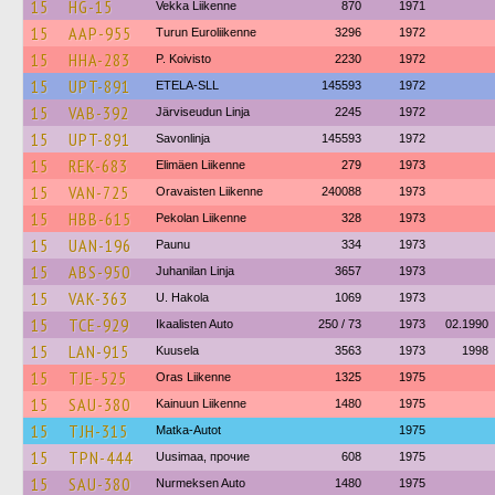
15
HG-15
Vekka Liikenne
870
1971
15
AAP-955
Turun Euroliikenne
3296
1972
15
HHA-283
P. Koivisto
2230
1972
15
UPT-891
ETELA-SLL
145593
1972
15
VAB-392
Järviseudun Linja
2245
1972
15
UPT-891
Savonlinja
145593
1972
15
REK-683
Elimäen Liikenne
279
1973
15
VAN-725
Oravaisten Liikenne
240088
1973
15
HBB-615
Pekolan Liikenne
328
1973
15
UAN-196
Paunu
334
1973
15
ABS-950
Juhanilan Linja
3657
1973
15
VAK-363
U. Hakola
1069
1973
15
TCE-929
Ikaalisten Auto
250 / 73
1973
02.1990
15
LAN-915
Kuusela
3563
1973
1998
15
TJE-525
Oras Liikenne
1325
1975
15
SAU-380
Kainuun Liikenne
1480
1975
15
TJH-315
Matka-Autot
1975
15
TPN-444
Uusimaa, прочие
608
1975
15
SAU-380
Nurmeksen Auto
1480
1975