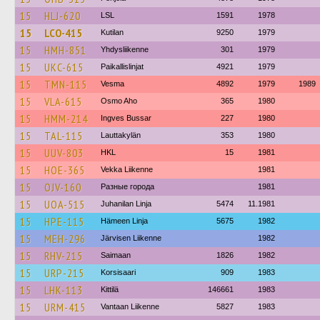
15
HLJ-620
LSL
1591
1978
15
LCO-415
Kutilan
9250
1979
15
HMH-851
Yhdysliikenne
301
1979
15
UKC-615
Paikallislinjat
4921
1979
15
TMN-115
Vesma
4892
1979
1989
15
VLA-615
Osmo Aho
365
1980
15
HMM-214
Ingves Bussar
227
1980
15
TAL-115
Lauttakylän
353
1980
15
UUV-803
HKL
15
1981
15
HOE-365
Vekka Liikenne
1981
15
OJV-160
Разные города
1981
15
UOA-515
Juhanilan Linja
5474
11.1981
15
HPE-115
Hämeen Linja
5675
1982
15
MEH-296
Järvisen Liikenne
1982
15
RHV-215
Saimaan
1826
1982
15
URP-215
Korsisaari
909
1983
15
LHK-113
Kittilä
146661
1983
15
URM-415
Vantaan Liikenne
5827
1983