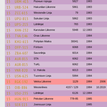
15
URM-415
Разные города
5827
1983
15
URB-524
Hakunilan Liikenne
5861
1983
15
ZCC-615
Westendin Linja
79
1983
15
UPU-815
Sukulan Linja
5862
1983
15
UPS-215
Lähilinjat
783
1983
15
XHN-232
Karstulan Liikenne
5948
12.1983
15
TVA-146
Oras Liikenne
1984
15
KHU-615
Pohjolan Matka
30041
1984
15
OFP-515
Förbom
6068
1984
15
ZBA-607
Savonlinja
6014
1984
15
AUR-815
STA
6062
1984
15
AUR-815
TuKL
6062
1984
15
VNR-820
U. Hakola
6013
1984
15
USN-625
Tuomisen Linja
5994
1984
15
RGK-192
Vekka Liikenne
1129
1984
2006
15
OIB-886
Westerlines
4157 / 129
1984
10.2019
15
USU-235
Lähilinjat
6126
12.1984
15
HUN-915
Pekolan Liikenne
778-85
1985
15
SER-115
Joensuun Linja
1985