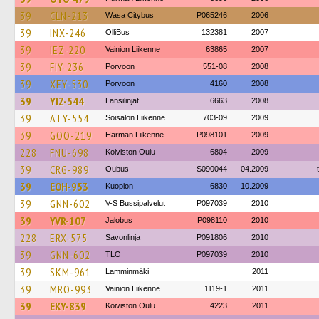
39
CLN-213
Wasa Citybus
P065246
2006
39
INX-246
OlliBus
132381
2007
39
IEZ-220
Vainion Liikenne
63865
2007
39
FIY-236
Porvoon
551-08
2008
39
XEY-530
Porvoon
4160
2008
39
YIZ-544
Länsilinjat
6663
2008
39
ATY-554
Soisalon Liikenne
703-09
2009
39
GOO-219
Härmän Liikenne
P098101
2009
228
FNU-698
Koiviston Oulu
6804
2009
39
CRG-989
Oubus
S090044
04.2009
39
EOH-953
Kuopion
6830
10.2009
39
GNN-602
V-S Bussipalvelut
P097039
2010
39
YVR-107
Jalobus
P098110
2010
228
ERX-575
Savonlinja
P091806
2010
39
GNN-602
TLO
P097039
2010
39
SKM-961
Lamminmäki
2011
39
MRO-993
Vainion Liikenne
1119-1
2011
39
EKY-839
Koiviston Oulu
4223
2011