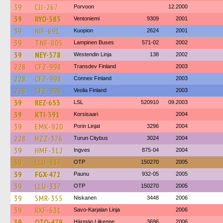
39
CIJ-267
Porvoon
12.2000
39
RYO-383
Ventoniemi
9309
2001
39
NIF-691
Kuopion
2624
2001
39
TNF-805
Lampinen Buses
571-02
2002
39
NEY-578
Westendin Linja
138
2002
228
CFZ-998
Transdev Finland
2003
228
CFZ-998
Connex Finland
2003
228
CFZ-998
Veolia Finland
2003
39
REZ-653
LSL
520910
09.2003
39
KTI-391
Korsisaari
2004
39
EMK-920
Porin Linjat
3296
2004
228
HZZ-376
Turun Citybus
3024
2004
39
HMF-312
Ingves
875-04
2004
39
LLU-337
OTP
150270
2005
39
FGX-472
Paunu
932-05
2005
39
LLU-337
OTP
150270
2005
39
SMR-355
Niskanen
3448
2006
39
RXF-631
Savo-Karjalan Linja
2006
39
OTO-479
Härmän Liikenne
3696
2006