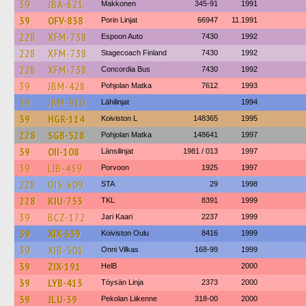
39
JBA-621
Makkonen
345-91
1991
39
OFV-838
Porin Linjat
66947
11.1991
228
XFM-738
Espoon Auto
7430
1992
228
XFM-738
Stagecoach Finland
7430
1992
228
XFM-738
Concordia Bus
7430
1992
39
JBM-428
Pohjolan Matka
7612
1993
39
JBM-910
Lähilinjat
1994
39
HGR-114
Koiviston L
148365
1995
228
SGB-528
Pohjolan Matka
148641
1997
39
OII-108
Länsilinjat
1981 / 013
1997
39
LIB-439
Porvoon
1925
1997
228
OIS-609
STA
29
1998
228
KIU-753
TKL
8391
1999
39
BCZ-172
Jari Kaari
2237
1999
39
XIX-639
Koiviston Oulu
8416
1999
39
XIB-501
Onni Vilkas
168-99
1999
39
ZIX-191
HelB
2000
39
LYB-413
Töysän Linja
2373
2000
39
JLU-39
Pekolan Liikenne
318-00
2000