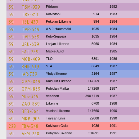
39
TSM-939
Förbom
1982
39
TRS-811
Koiviston L
914
1983
39
HSL-439
Pekolan Liikenne
994
1984
39
TVP-539
A & J Hautamäki
1035
1984
39
TVP-539
Keto-Seppälä
1035
1984
39
URU-639
Lohjan Liikenne
5960
1984
39
EAT-239
Matka-Autot
1985
39
MGB-409
TLO
6391
1986
39
BHK-639
STA
6649
1987
39
IAR-739
Yhdysliikenne
2164
1987
39
OPM-839
Kainuun Liikenne
147269
1987
39
OPM-839
Pohjolan Matka
147269
1987
39
MJS-339
Vesanen
390 / 119
1987
39
ZAO-839
Liikenne
6700
1988
39
BFB-664
Vainion Liikenne
147660
1990
39
MKB-906
Töysän Linja
22008
1990
228
FBA-348
Koiviston Oulu
1036
1991
39
AFM-238
Pohjolan Liikenne
316-91
1991