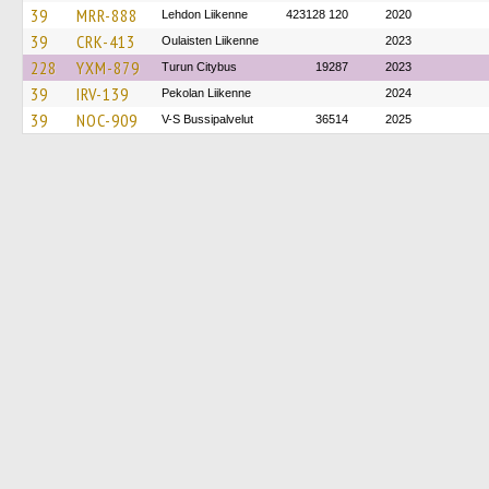
39
MRR-888
Lehdon Liikenne
423128 120
2020
39
CRK-413
Oulaisten Liikenne
2023
228
YXM-879
Turun Citybus
19287
2023
39
IRV-139
Pekolan Liikenne
2024
39
NOC-909
V-S Bussipalvelut
36514
2025