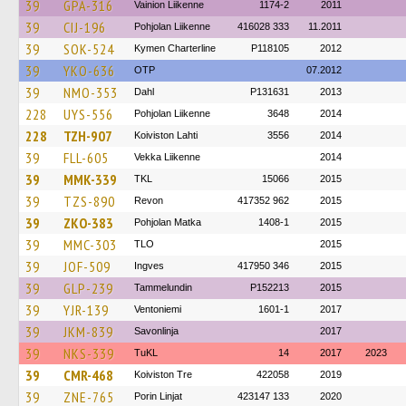
39
GPA-316
Vainion Liikenne
1174-2
2011
39
CIJ-196
Pohjolan Liikenne
416028 333
11.2011
39
SOK-524
Kymen Charterline
P118105
2012
39
YKO-636
OTP
07.2012
39
NMO-353
Dahl
P131631
2013
228
UYS-556
Pohjolan Liikenne
3648
2014
228
TZH-907
Koiviston Lahti
3556
2014
39
FLL-605
Vekka Liikenne
2014
39
MMK-339
TKL
15066
2015
39
TZS-890
Revon
417352 962
2015
39
ZKO-383
Pohjolan Matka
1408-1
2015
39
MMC-303
TLO
2015
39
JOF-509
Ingves
417950 346
2015
39
GLP-239
Tammelundin
P152213
2015
39
YJR-139
Ventoniemi
1601-1
2017
39
JKM-839
Savonlinja
2017
39
NKS-339
TuKL
14
2017
2023
39
CMR-468
Koiviston Tre
422058
2019
39
ZNE-765
Porin Linjat
423147 133
2020