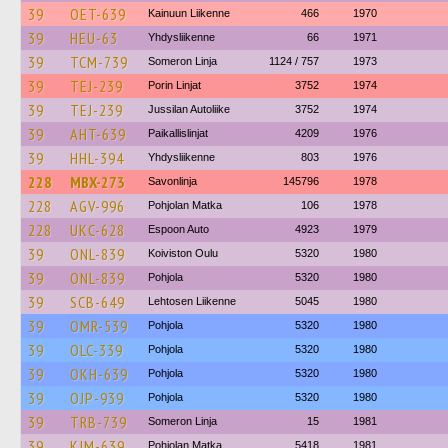
39
OET-639
Kainuun Liikenne
466
1970
39
HEU-63
Yhdysliikenne
66
1971
39
TCM-739
Someron Linja
1124 / 757
1973
39
TEJ-239
Porin Linjat
3752
1974
39
TEJ-239
Jussilan Autoliike
3752
1974
39
AHT-639
Paikallislinjat
4209
1976
39
HHL-394
Yhdysliikenne
803
1976
228
MBX-273
Savonlinja
145796
1978
228
AGV-996
Pohjolan Matka
106
1978
228
UKC-628
Espoon Auto
4923
1979
39
ONL-839
Koiviston Oulu
5320
1980
39
ONL-839
Pohjola
5320
1980
39
SCB-649
Lehtosen Liikenne
5045
1980
39
OMR-539
Pohjola
5320
1980
39
OLC-339
Pohjola
5320
1980
39
OKH-639
Pohjola
5320
1980
39
OJP-939
Pohjola
5320
1980
39
TRB-739
Someron Linja
15
1981
39
KJM-639
Pohjolan Matka
5418
1981