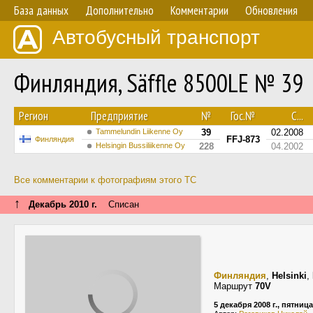
База данных
Дополнительно
Комментарии
Обновления
Автобусный транспорт
Финляндия, Säffle 8500LE № 39
Регион
Предприятие
№
Гос.№
С...
Tammelundin Liikenne Oy
39
02.2008
FFJ-873
Финляндия
Helsingin Bussiliikenne Oy
228
04.2002
Все комментарии к фотографиям этого ТС
↑
Декабрь 2010 г.
Списан
Финляндия
,
Helsinki
,
Маршрут
70V
5 декабря 2008 г., пятница