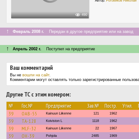
Автор:
Роговиков Николай
490
↑
Февраль 2008 г.
Передан в другое предприятие или на завод
↑
Апрель 2002 г.
Поступил на предприятие
Ваш комментарий
Вы не
вошли на сайт
.
Комментарии могут оставлять только зарегистрированные пользов
Другие ТС с этим номером:
№
Гос.№
Предприятие
Зав.№
Постр.
Утил.
39
OAB-55
Kainuun Liikenne
121
1962
39
TA-128
Koiviston L
1118
1962
39
MLF-32
Kainuun Liikenne
22
1967
39
OH-39
Pohjola
2485
1969