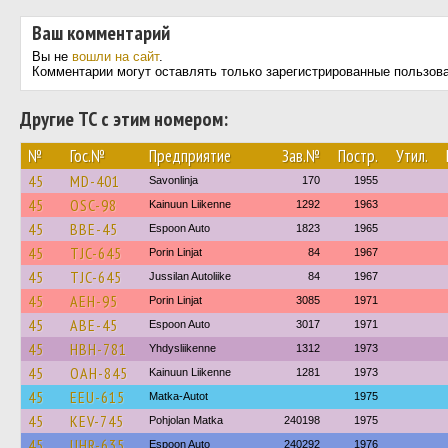
Ваш комментарий
Вы не
вошли на сайт
.
Комментарии могут оставлять только зарегистрированные пользов
Другие ТС с этим номером:
№
Гос.№
Предприятие
Зав.№
Постр.
Утил.
45
MD-401
Savonlinja
170
1955
45
OSC-98
Kainuun Liikenne
1292
1963
45
BBE-45
Espoon Auto
1823
1965
45
TJC-645
Porin Linjat
84
1967
45
TJC-645
Jussilan Autoliike
84
1967
45
AEH-95
Porin Linjat
3085
1971
45
ABE-45
Espoon Auto
3017
1971
45
HBH-781
Yhdysliikenne
1312
1973
45
OAH-845
Kainuun Liikenne
1281
1973
45
EEU-615
Matka-Autot
1975
45
KEV-745
Pohjolan Matka
240198
1975
45
UHR-635
Espoon Auto
240292
1976