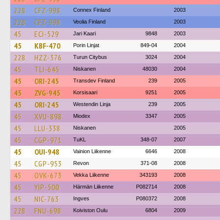
228
CFZ-998
Connex Finland
2003
228
CFZ-998
Veolia Finland
2003
45
ECI-529
Jari Kaari
9848
2003
45
KBF-470
Porin Linjat
849-04
2004
228
HZZ-376
Turun Citybus
3024
2004
45
TLI-645
Niskanen
48030
2004
45
ORI-245
Transdev Finland
239
2005
45
ZVG-945
Korsisaari
9251
2005
45
ORI-245
Westendin Linja
239
2005
45
XVU-898
Miodex
3347
2005
45
LLU-338
Niskanen
2005
45
CGP-971
TuKL
348-07
2007
45
OUI-948
Vainion Liikenne
6646
2008
45
CGP-953
Revon
371-08
2008
45
OVK-673
Vekka Liikenne
343193
2008
45
YIP-500
Härmän Liikenne
P082714
2008
45
NIC-763
Ingves
P080372
2008
228
FNU-698
Koiviston Oulu
6804
2009