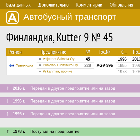
База данных
Дополнительно
Комментарии
Обновления
Автобусный транспорт
Финляндия, Kutter 9 № 45
Регион
Предприятие
№
Гос.№
С...
По..
Veljekset Salmela Oy
45
1996
201
Pohjolan Turistiauto Oy
228
AGV-996
1995
199
Финляндия
Pirkanmaa, прочие
1978
199
↑
2016 г.
Передан в другое предприятие или на завод
↑
1996 г.
Передан в другое предприятие или на завод
↑
1995 г.
Передан в другое предприятие или на завод
↑
1978 г.
Поступил на предприятие