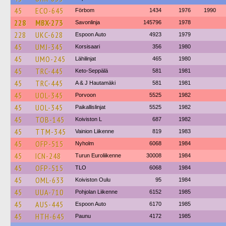
45
ECO-645
Förbom
1434
1976
1990
228
MBX-273
Savonlinja
145796
1978
228
UKC-628
Espoon Auto
4923
1979
45
UMJ-345
Korsisaari
356
1980
45
UMO-245
Lähilinjat
465
1980
45
TRC-445
Keto-Seppälä
581
1981
45
TRC-445
A & J Hautamäki
581
1981
45
UOL-345
Porvoon
5525
1982
45
UOL-345
Paikallislinjat
5525
1982
45
TOB-145
Koiviston L
687
1982
45
TTM-345
Vainion Liikenne
819
1983
45
OFP-515
Nyholm
6068
1984
45
ICN-248
Turun Euroliikenne
30008
1984
45
OFP-515
TLO
6068
1984
45
OML-633
Koiviston Oulu
95
1984
45
UUA-710
Pohjolan Liikenne
6152
1985
45
AUS-445
Espoon Auto
6170
1985
45
HTH-645
Paunu
4172
1985