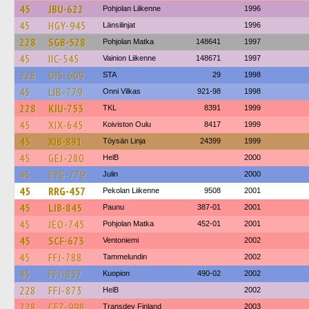
45
JBU-622
Pohjolan Liikenne
1996
45
HGY-945
Länsilinjat
1996
228
SGB-528
Pohjolan Matka
148641
1997
45
IIC-545
Vainion Liikenne
148671
1997
228
OIS-609
STA
29
1998
45
LIB-779
Onni Vilkas
921-98
1998
228
KIU-753
TKL
8391
1999
45
XIX-645
Koiviston Oulu
8417
1999
45
XIB-891
Töysän Linja
24399
1999
45
GEJ-280
HelB
2000
45
EYG-779
Julin
2000
45
RRG-457
Pekolan Liikenne
9508
2001
45
LIB-845
Paunu
387-01
2001
45
JEO-745
Pohjolan Matka
452-01
2001
45
SCF-673
Ventoniemi
2002
45
FFJ-788
Tammelundin
2002
45
FFJ-837
Kuopion
490-02
2002
228
FFJ-873
HelB
2002
228
CFZ-998
Transdev Finland
2003