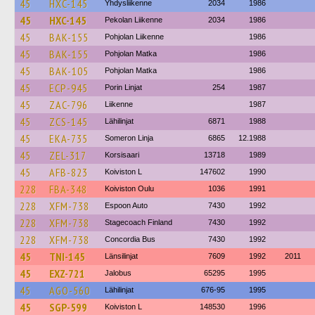
45
HXC-145
Yhdysliikenne
2034
1986
45
HXC-145
Pekolan Liikenne
2034
1986
45
BAK-155
Pohjolan Liikenne
1986
45
BAK-155
Pohjolan Matka
1986
45
BAK-105
Pohjolan Matka
1986
45
ECP-945
Porin Linjat
254
1987
45
ZAC-796
Liikenne
1987
45
ZCS-145
Lähilinjat
6871
1988
45
EKA-735
Someron Linja
6865
12.1988
45
ZEL-317
Korsisaari
13718
1989
45
AFB-823
Koiviston L
147602
1990
228
FBA-348
Koiviston Oulu
1036
1991
228
XFM-738
Espoon Auto
7430
1992
228
XFM-738
Stagecoach Finland
7430
1992
228
XFM-738
Concordia Bus
7430
1992
45
TNI-145
Länsilinjat
7609
1992
2011
45
EXZ-721
Jalobus
65295
1995
45
AGO-560
Lähilinjat
676-95
1995
45
SGP-599
Koiviston L
148530
1996