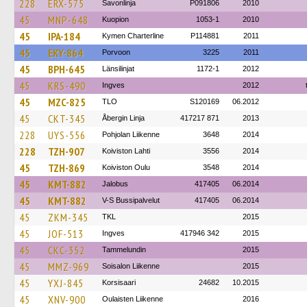
228
ERX-575
Savonlinja
P091806
2010
45
MNP-648
Kuopion
1053-1
2010
45
IPA-184
Kymen Charterline
P114881
2011
45
EKY-864
Porvoon
3225
2011
45
BPH-645
Länsilinjat
1172-1
2012
45
KRS-490
Ingves
2012
45
MZC-825
TLO
S120169
06.2012
45
CKT-345
Åbergin Linja
417217 871
2013
228
UYS-556
Pohjolan Liikenne
3648
2014
228
TZH-907
Koiviston Lahti
3556
2014
45
TZH-869
Koiviston Oulu
3548
2014
45
KMT-882
Jalobus
417405
06.2014
45
KMT-882
V-S Bussipalvelut
417405
06.2014
45
ZKM-345
TKL
2015
45
JOF-513
Ingves
417946 342
2015
45
CKC-352
Tammelundin
2015
45
MMZ-969
Soisalon Liikenne
2015
45
YXJ-845
Korsisaari
24682
10.2015
45
XNV-900
Oulaisten Liikenne
2016