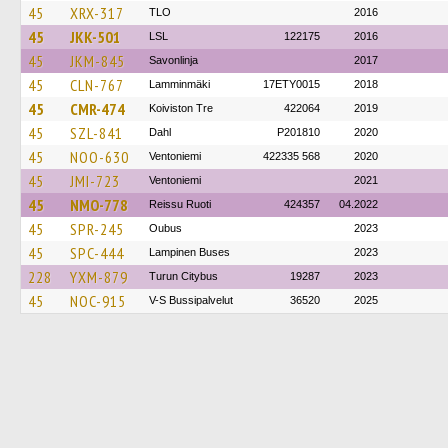
45
XRX-317
TLO
2016
45
JKK-501
LSL
122175
2016
45
JKM-845
Savonlinja
2017
45
CLN-767
Lamminmäki
17ETY0015
2018
45
CMR-474
Koiviston Tre
422064
2019
45
SZL-841
Dahl
P201810
2020
45
NOO-630
Ventoniemi
422335 568
2020
45
JMI-723
Ventoniemi
2021
45
NMO-778
Reissu Ruoti
424357
04.2022
45
SPR-245
Oubus
2023
45
SPC-444
Lampinen Buses
2023
228
YXM-879
Turun Citybus
19287
2023
45
NOC-915
V-S Bussipalvelut
36520
2025