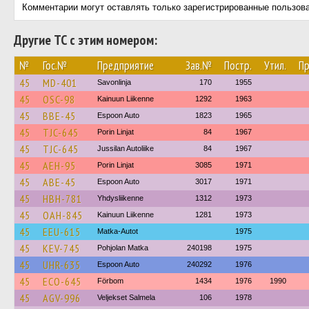
Комментарии могут оставлять только зарегистрированные пользов
Другие ТС с этим номером:
№
Гос.№
Предприятие
Зав.№
Постр.
Утил.
Пр
45
MD-401
Savonlinja
170
1955
45
OSC-98
Kainuun Liikenne
1292
1963
45
BBE-45
Espoon Auto
1823
1965
45
TJC-645
Porin Linjat
84
1967
45
TJC-645
Jussilan Autoliike
84
1967
45
AEH-95
Porin Linjat
3085
1971
45
ABE-45
Espoon Auto
3017
1971
45
HBH-781
Yhdysliikenne
1312
1973
45
OAH-845
Kainuun Liikenne
1281
1973
45
EEU-615
Matka-Autot
1975
45
KEV-745
Pohjolan Matka
240198
1975
45
UHR-635
Espoon Auto
240292
1976
45
ECO-645
Förbom
1434
1976
1990
45
AGV-996
Veljekset Salmela
106
1978