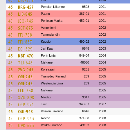
45
EYG-779
45
RRG-457
Pekolan Liikenne
9508
2001
45
LIB-845
Paunu
387-01
2001
45
JEO-745
Pohjolan Matka
452-01
2001
45
SCF-673
Ventoniemi
2002
45
FFJ-788
Tammelundin
2002
45
FFJ-837
Kuopion
490-02
2002
45
ECI-529
Jari Kaari
9848
2003
45
KBF-470
Porin Linjat
849-04
2004
45
TLI-645
Niskanen
48030
2004
45
ZVG-945
Korsisaari
9251
2005
45
ORI-245
Transdev Finland
239
2005
45
ORI-245
Westendin Linja
239
2005
45
LLU-338
Niskanen
2005
45
XVU-898
Miodex
3347
2005
45
CGP-971
TuKL
348-07
2007
45
OUI-948
Vainion Liikenne
6646
2008
45
CGP-953
Revon
371-08
2008
45
OVK-673
Vekka Liikenne
343193
2008