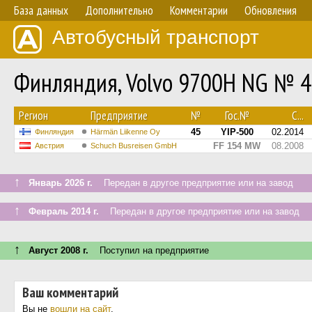
База данных
Дополнительно
Комментарии
Обновления
Автобусный транспорт
Финляндия, Volvo 9700H NG № 
Регион
Предприятие
№
Гос.№
С...
45
YIP-500
02.2014
Финляндия
Härmän Liikenne Oy
FF 154 MW
08.2008
Австрия
Schuch Busreisen GmbH
↑
Январь 2026 г.
Передан в другое предприятие или на завод
↑
Февраль 2014 г.
Передан в другое предприятие или на завод
↑
Август 2008 г.
Поступил на предприятие
Ваш комментарий
Вы не
вошли на сайт
.