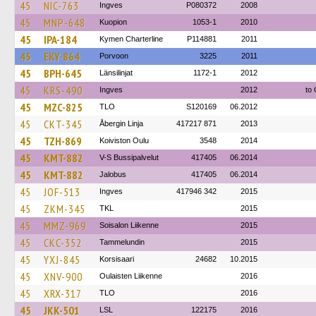
45
NIC-763
Ingves
P080372
2008
45
MNP-648
Kuopion
1053-1
2010
45
IPA-184
Kymen Charterline
P114881
2011
45
EKY-864
Porvoon
3225
2011
45
BPH-645
Länsilinjat
1172-1
2012
45
KRS-490
Ingves
2012
to 
45
MZC-825
TLO
S120169
06.2012
45
CKT-345
Åbergin Linja
417217 871
2013
45
TZH-869
Koiviston Oulu
3548
2014
45
KMT-882
V-S Bussipalvelut
417405
06.2014
45
KMT-882
Jalobus
417405
06.2014
45
JOF-513
Ingves
417946 342
2015
45
ZKM-345
TKL
2015
45
MMZ-969
Soisalon Liikenne
2015
45
CKC-352
Tammelundin
2015
45
YXJ-845
Korsisaari
24682
10.2015
45
XNV-900
Oulaisten Liikenne
2016
45
XRX-317
TLO
2016
45
JKK-501
LSL
122175
2016