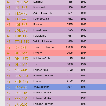
45
UMO-245
Lähilinjat
465
1980
45
UMJ-345
Korsisaari
356
1980
45
TRC-445
A & J Hautamäki
581
1981
45
TRC-445
Keto-Seppälä
581
1981
45
UOL-345
Porvoon
5525
1982
45
UOL-345
Paikallislinjat
5525
1982
45
TOB-145
Koiviston L
687
1982
45
TTM-345
Vainion Liikenne
819
1983
45
ICN-248
Turun Euroliikenne
30008
1984
45
OFP-515
Nyholm
6068
1984
45
OML-633
Koiviston Oulu
95
1984
45
OFP-515
TLO
6068
1984
45
AUS-445
Espoon Auto
6170
1985
45
UUA-710
Pohjolan Liikenne
6152
1985
45
HTH-645
Paunu
4172
1985
45
HXC-145
Yhdysliikenne
2034
1986
45
BAK-105
Pohjolan Matka
1986
45
BAK-155
Pohjolan Matka
1986
45
BAK-155
Pohjolan Liikenne
1986