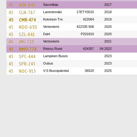
45
JKM-845
Savonlinja
2017
45
CLN-767
Lamminmäki
17ETY0015
2018
45
CMR-474
Koiviston Tre
422064
2019
45
NOO-630
Ventoniemi
422335 568
2020
45
SZL-841
Dahl
P201810
2020
45
JMI-723
Ventoniemi
2021
45
NMO-778
Reissu Ruoti
424357
04.2022
45
SPC-444
Lampinen Buses
2023
45
SPR-245
Oubus
2023
45
NOC-915
V-S Bussipalvelut
36520
2025