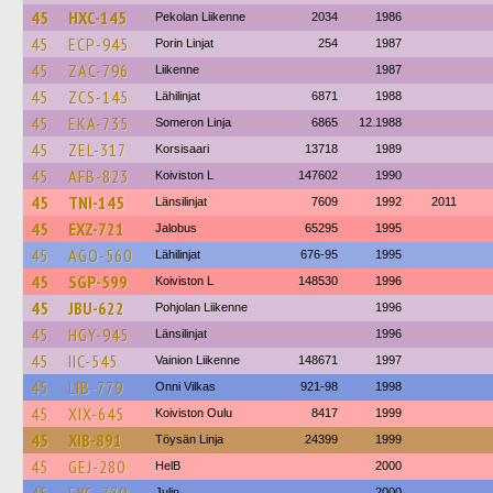
45
HXC-145
Pekolan Liikenne
2034
1986
45
ECP-945
Porin Linjat
254
1987
45
ZAC-796
Liikenne
1987
45
ZCS-145
Lähilinjat
6871
1988
45
EKA-735
Someron Linja
6865
12.1988
45
ZEL-317
Korsisaari
13718
1989
45
AFB-823
Koiviston L
147602
1990
45
TNI-145
Länsilinjat
7609
1992
2011
45
EXZ-721
Jalobus
65295
1995
45
AGO-560
Lähilinjat
676-95
1995
45
SGP-599
Koiviston L
148530
1996
45
JBU-622
Pohjolan Liikenne
1996
45
HGY-945
Länsilinjat
1996
45
IIC-545
Vainion Liikenne
148671
1997
45
LIB-779
Onni Vilkas
921-98
1998
45
XIX-645
Koiviston Oulu
8417
1999
45
XIB-891
Töysän Linja
24399
1999
45
GEJ-280
HelB
2000
Julin
2000