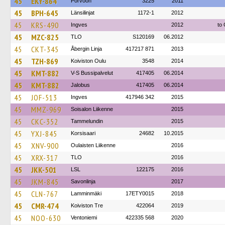
45
EKY-864
Porvoon
3225
2011
45
BPH-645
Länsilinjat
1172-1
2012
45
KRS-490
Ingves
2012
to 
45
MZC-825
TLO
S120169
06.2012
45
CKT-345
Åbergin Linja
417217 871
2013
45
TZH-869
Koiviston Oulu
3548
2014
45
KMT-882
V-S Bussipalvelut
417405
06.2014
45
KMT-882
Jalobus
417405
06.2014
45
JOF-513
Ingves
417946 342
2015
45
MMZ-969
Soisalon Liikenne
2015
45
CKC-352
Tammelundin
2015
45
YXJ-845
Korsisaari
24682
10.2015
45
XNV-900
Oulaisten Liikenne
2016
45
XRX-317
TLO
2016
45
JKK-501
LSL
122175
2016
45
JKM-845
Savonlinja
2017
45
CLN-767
Lamminmäki
17ETY0015
2018
45
CMR-474
Koiviston Tre
422064
2019
45
NOO-630
Ventoniemi
422335 568
2020