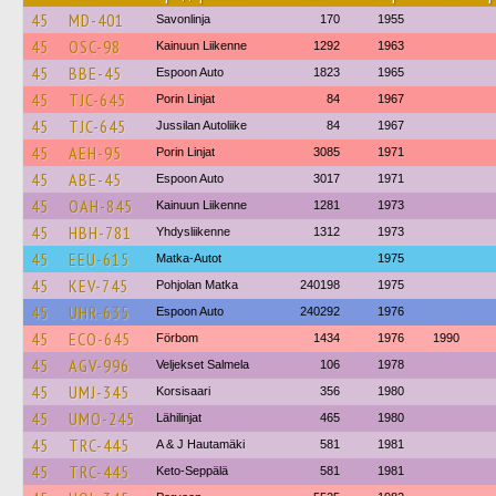
45
MD-401
Savonlinja
170
1955
45
OSC-98
Kainuun Liikenne
1292
1963
45
BBE-45
Espoon Auto
1823
1965
45
TJC-645
Porin Linjat
84
1967
45
TJC-645
Jussilan Autoliike
84
1967
45
AEH-95
Porin Linjat
3085
1971
45
ABE-45
Espoon Auto
3017
1971
45
OAH-845
Kainuun Liikenne
1281
1973
45
HBH-781
Yhdysliikenne
1312
1973
45
EEU-615
Matka-Autot
1975
45
KEV-745
Pohjolan Matka
240198
1975
45
UHR-635
Espoon Auto
240292
1976
45
ECO-645
Förbom
1434
1976
1990
45
AGV-996
Veljekset Salmela
106
1978
45
UMJ-345
Korsisaari
356
1980
45
UMO-245
Lähilinjat
465
1980
45
TRC-445
A & J Hautamäki
581
1981
45
TRC-445
Keto-Seppälä
581
1981