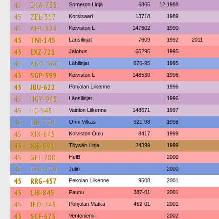
45
EKA-735
Someron Linja
6865
12.1988
45
ZEL-317
Korsisaari
13718
1989
45
AFB-823
Koiviston L
147602
1990
45
TNI-145
Länsilinjat
7609
1992
2011
45
EXZ-721
Jalobus
65295
1995
45
AGO-560
Lähilinjat
676-95
1995
45
SGP-599
Koiviston L
148530
1996
45
JBU-622
Pohjolan Liikenne
1996
45
HGY-945
Länsilinjat
1996
45
IIC-545
Vainion Liikenne
148671
1997
45
LIB-779
Onni Vilkas
921-98
1998
45
XIX-645
Koiviston Oulu
8417
1999
45
XIB-891
Töysän Linja
24399
1999
45
GEJ-280
HelB
2000
45
EYG-779
Julin
2000
45
RRG-457
Pekolan Liikenne
9508
2001
45
LIB-845
Paunu
387-01
2001
45
JEO-745
Pohjolan Matka
452-01
2001
45
SCF-673
Ventoniemi
2002