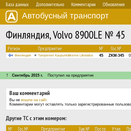
База данных
Дополнительно
Комментарии
Обновления
Автобусный транспорт
Финляндия, Volvo 8900LE № 45
Регион
Предприятие
№
Гос.№
45
ZKM-345
0
Финляндия
Tampereen Kaupunkiliikenne Liikelaitos
↑
Сентябрь 2015 г.
Поступил на предприятие
Ваш комментарий
Вы не
вошли на сайт
.
Комментарии могут оставлять только зарегистрированные пользов
Другие ТС с этим номером:
№
Гос.№
Предприятие
Зав.№
Постр.
Утил.
Пр