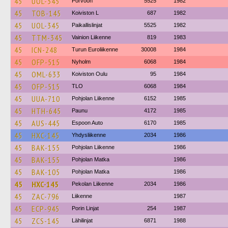
45
UOL-345
Porvoon
5525
1982
45
TOB-145
Koiviston L
687
1982
45
UOL-345
Paikallislinjat
5525
1982
45
TTM-345
Vainion Liikenne
819
1983
45
ICN-248
Turun Euroliikenne
30008
1984
45
OFP-515
Nyholm
6068
1984
45
OML-633
Koiviston Oulu
95
1984
45
OFP-515
TLO
6068
1984
45
UUA-710
Pohjolan Liikenne
6152
1985
45
HTH-645
Paunu
4172
1985
45
AUS-445
Espoon Auto
6170
1985
45
HXC-145
Yhdysliikenne
2034
1986
45
BAK-155
Pohjolan Liikenne
1986
45
BAK-155
Pohjolan Matka
1986
45
BAK-105
Pohjolan Matka
1986
45
HXC-145
Pekolan Liikenne
2034
1986
45
ZAC-796
Liikenne
1987
45
ECP-945
Porin Linjat
254
1987
45
ZCS-145
Lähilinjat
6871
1988