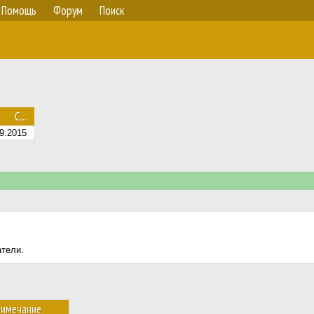
Помощь
Форум
Поиск
С...
9.2015
атели.
имечание