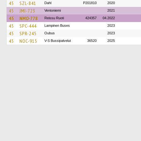
45
SZL-841
Dahl
P201810
2020
45
JMI-723
Ventoniemi
2021
45
NMO-778
Reissu Ruoti
424357
04.2022
45
SPC-444
Lampinen Buses
2023
45
SPR-245
Oubus
2023
45
NOC-915
V-S Bussipalvelut
36520
2025