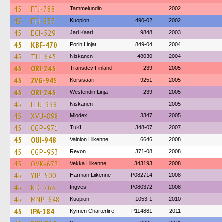
45
FFJ-788
Tammelundin
2002
45
FFJ-837
Kuopion
490-02
2002
45
ECI-529
Jari Kaari
9848
2003
45
KBF-470
Porin Linjat
849-04
2004
45
TLI-645
Niskanen
48030
2004
45
ORI-245
Transdev Finland
239
2005
45
ZVG-945
Korsisaari
9251
2005
45
ORI-245
Westendin Linja
239
2005
45
LLU-338
Niskanen
2005
45
XVU-898
Miodex
3347
2005
45
CGP-971
TuKL
348-07
2007
45
OUI-948
Vainion Liikenne
6646
2008
45
CGP-953
Revon
371-08
2008
45
OVK-673
Vekka Liikenne
343193
2008
45
YIP-500
Härmän Liikenne
P082714
2008
45
NIC-763
Ingves
P080372
2008
45
MNP-648
Kuopion
1053-1
2010
45
IPA-184
Kymen Charterline
P114881
2011