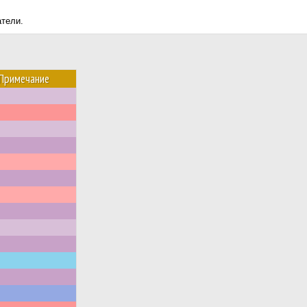
атели.
Примечание