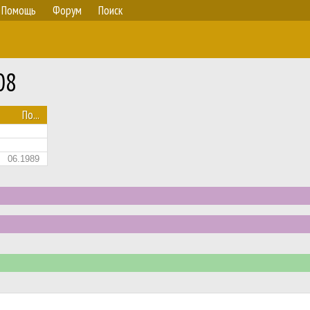
Помощь
Форум
Поиск
08
По...
06.1989