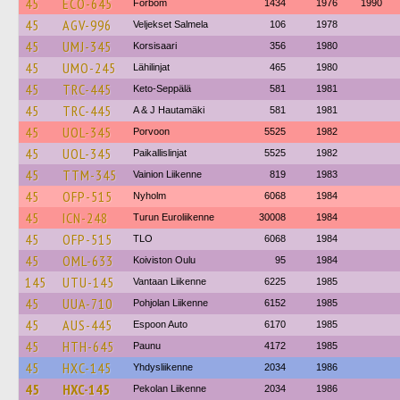
45
ECO-645
Förbom
1434
1976
1990
45
AGV-996
Veljekset Salmela
106
1978
45
UMJ-345
Korsisaari
356
1980
45
UMO-245
Lähilinjat
465
1980
45
TRC-445
Keto-Seppälä
581
1981
45
TRC-445
A & J Hautamäki
581
1981
45
UOL-345
Porvoon
5525
1982
45
UOL-345
Paikallislinjat
5525
1982
45
TTM-345
Vainion Liikenne
819
1983
45
OFP-515
Nyholm
6068
1984
45
ICN-248
Turun Euroliikenne
30008
1984
45
OFP-515
TLO
6068
1984
45
OML-633
Koiviston Oulu
95
1984
145
UTU-145
Vantaan Liikenne
6225
1985
45
UUA-710
Pohjolan Liikenne
6152
1985
45
AUS-445
Espoon Auto
6170
1985
45
HTH-645
Paunu
4172
1985
45
HXC-145
Yhdysliikenne
2034
1986
45
HXC-145
Pekolan Liikenne
2034
1986