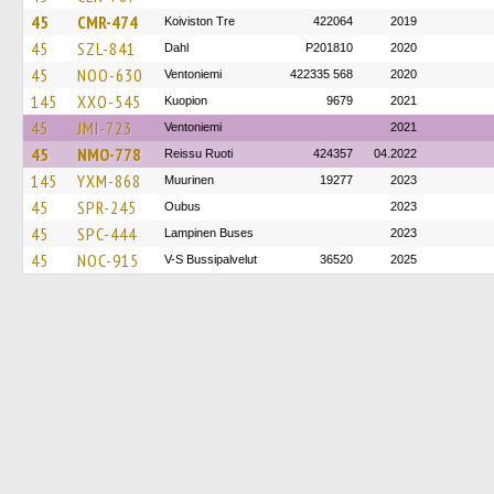
45
CMR-474
Koiviston Tre
422064
2019
45
SZL-841
Dahl
P201810
2020
45
NOO-630
Ventoniemi
422335 568
2020
145
XXO-545
Kuopion
9679
2021
45
JMI-723
Ventoniemi
2021
45
NMO-778
Reissu Ruoti
424357
04.2022
145
YXM-868
Muurinen
19277
2023
45
SPR-245
Oubus
2023
45
SPC-444
Lampinen Buses
2023
45
NOC-915
V-S Bussipalvelut
36520
2025