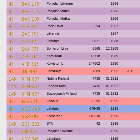
45
BAK-155
Pohjolan Liikenne
1986
45
BAK-155
Pohjolan Matka
1986
45
BAK-105
Pohjolan Matka
1986
45
ECP-945
Porin Linjat
254
1987
45
ZAC-796
Liikenne
1987
45
ZCS-145
Lähilinjat
6871
1988
45
EKA-735
Someron Linja
6865
12.1988
45
ZEL-317
Korsisaari
13718
1989
45
AFB-823
Koiviston L
147602
1990
45
TNI-145
Länsilinjat
7609
1992
2011
145
XFM-807
Nobina Finland
7435
01.1992
145
XFM-807
Espoon Auto
7435
01.1992
145
XFM-807
Stagecoach Finland
7435
01.1992
45
EXZ-721
Jalobus
65295
1995
45
AGO-560
Lähilinjat
676-95
1995
45
SGP-599
Koiviston L
148530
1996
145
ZGS-202
STA
42
1996
45
JBU-622
Pohjolan Liikenne
1996
45
HGY-945
Länsilinjat
1996