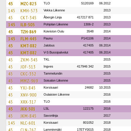
45
MZC-825
TLO
S120169
06.2012
145
KMH-573
Vekka Liikenne
2013
45
CKT-345
Åbergin Linja
417217 871
2013
145
ILB-505
Pohjolan Liikenne
1306-2
2013
45
TZH-869
Koiviston Oulu
3548
2014
145
FLM-445
Paunu
P141106
2014
45
KMT-882
Jalobus
417405
06.2014
45
KMT-882
V-S Bussipalvelut
417405
06.2014
45
ZKM-345
TKL
2015
45
JOF-513
Ingves
417946 342
2015
45
CKC-352
Tammelundin
2015
45
MMZ-969
Soisalon Liikenne
2015
45
YXJ-845
Korsisaari
24682
10.2015
45
XNV-900
Oulaisten Liikenne
2016
45
XRX-317
TLO
2016
45
JKK-501
LSL
122175
2016
45
JKM-845
Savonlinja
2017
145
NLC-601
Korsisaari
801052
2018
45
CLN-767
Lamminmäki
17ETY0015
2018