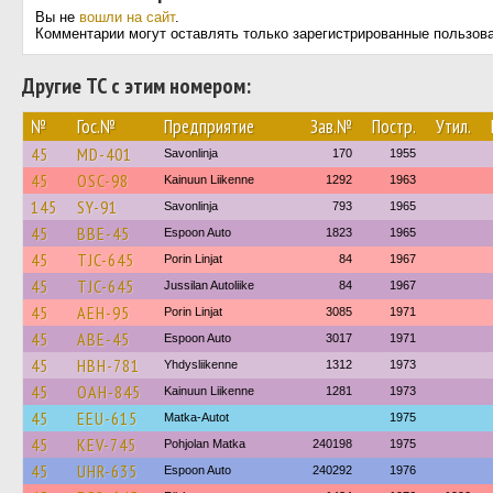
Вы не
вошли на сайт
.
Комментарии могут оставлять только зарегистрированные пользов
Другие ТС с этим номером:
№
Гос.№
Предприятие
Зав.№
Постр.
Утил.
45
MD-401
Savonlinja
170
1955
45
OSC-98
Kainuun Liikenne
1292
1963
145
SY-91
Savonlinja
793
1965
45
BBE-45
Espoon Auto
1823
1965
45
TJC-645
Porin Linjat
84
1967
45
TJC-645
Jussilan Autoliike
84
1967
45
AEH-95
Porin Linjat
3085
1971
45
ABE-45
Espoon Auto
3017
1971
45
HBH-781
Yhdysliikenne
1312
1973
45
OAH-845
Kainuun Liikenne
1281
1973
45
EEU-615
Matka-Autot
1975
45
KEV-745
Pohjolan Matka
240198
1975
45
UHR-635
Espoon Auto
240292
1976