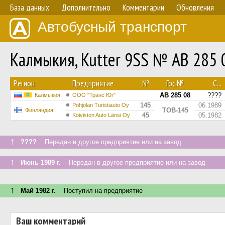
База данных
Дополнительно
Комментарии
Обновления
Автобусный транспорт
Калмыкия, Kutter 9SS № АВ 285 
Регион
Предприятие
№
Гос.№
С...
АВ 285 08
????
Калмыкия
ООО "Транс Юг"
145
06.1989
Pohjolan Turistiauto Oy
TOB-145
Финляндия
45
05.1982
Koiviston Auto Länsi Oy
↑
????
Передан в другое предприятие или на завод
↑
Июнь 1989 г.
Передан в другое предприятие или на завод
↑
Май 1982 г.
Поступил на предприятие
Ваш комментарий