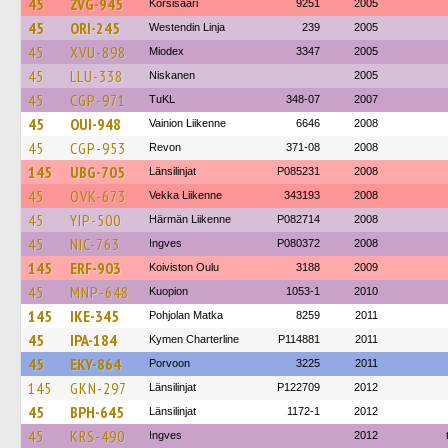
45
ZVG-945
Korsisaari
9251
2005
45
ORI-245
Westendin Linja
239
2005
45
XVU-898
Miodex
3347
2005
45
LLU-338
Niskanen
2005
45
CGP-971
TuKL
348-07
2007
45
OUI-948
Vainion Liikenne
6646
2008
45
CGP-953
Revon
371-08
2008
145
UBG-705
Länsilinjat
P085231
2008
45
OVK-673
Vekka Liikenne
343193
2008
45
YIP-500
Härmän Liikenne
P082714
2008
45
NIC-763
Ingves
P080372
2008
145
ERF-903
Koiviston Oulu
3188
2009
45
MNP-648
Kuopion
1053-1
2010
145
IKE-345
Pohjolan Matka
8259
2011
45
IPA-184
Kymen Charterline
P114881
2011
45
EKY-864
Porvoon
3225
2011
145
GKN-297
Länsilinjat
P122709
2012
45
BPH-645
Länsilinjat
1172-1
2012
45
KRS-490
Ingves
2012