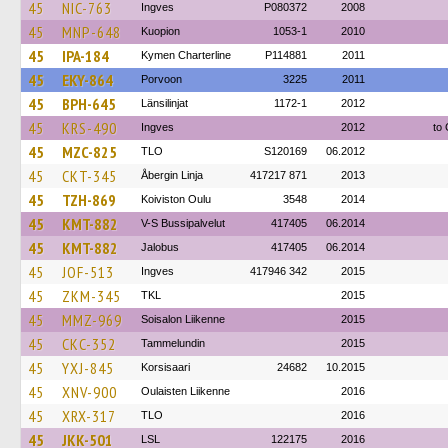
45
NIC-763
Ingves
P080372
2008
45
MNP-648
Kuopion
1053-1
2010
45
IPA-184
Kymen Charterline
P114881
2011
45
EKY-864
Porvoon
3225
2011
45
BPH-645
Länsilinjat
1172-1
2012
45
KRS-490
Ingves
2012
to 
45
MZC-825
TLO
S120169
06.2012
45
CKT-345
Åbergin Linja
417217 871
2013
45
TZH-869
Koiviston Oulu
3548
2014
45
KMT-882
V-S Bussipalvelut
417405
06.2014
45
KMT-882
Jalobus
417405
06.2014
45
JOF-513
Ingves
417946 342
2015
45
ZKM-345
TKL
2015
45
MMZ-969
Soisalon Liikenne
2015
45
CKC-352
Tammelundin
2015
45
YXJ-845
Korsisaari
24682
10.2015
45
XNV-900
Oulaisten Liikenne
2016
45
XRX-317
TLO
2016
45
JKK-501
LSL
122175
2016