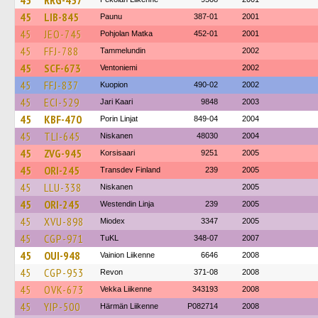
45
RRG-457
45
LIB-845
Paunu
387-01
2001
45
JEO-745
Pohjolan Matka
452-01
2001
45
FFJ-788
Tammelundin
2002
45
SCF-673
Ventoniemi
2002
45
FFJ-837
Kuopion
490-02
2002
45
ECI-529
Jari Kaari
9848
2003
45
KBF-470
Porin Linjat
849-04
2004
45
TLI-645
Niskanen
48030
2004
45
ZVG-945
Korsisaari
9251
2005
45
ORI-245
Transdev Finland
239
2005
45
LLU-338
Niskanen
2005
45
ORI-245
Westendin Linja
239
2005
45
XVU-898
Miodex
3347
2005
45
CGP-971
TuKL
348-07
2007
45
OUI-948
Vainion Liikenne
6646
2008
45
CGP-953
Revon
371-08
2008
45
OVK-673
Vekka Liikenne
343193
2008
45
YIP-500
Härmän Liikenne
P082714
2008