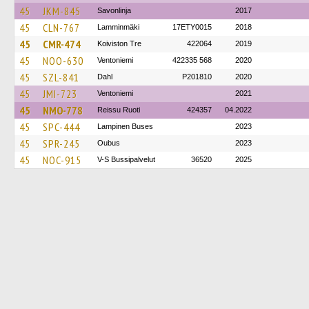
45
JKM-845
Savonlinja
2017
45
CLN-767
Lamminmäki
17ETY0015
2018
45
CMR-474
Koiviston Tre
422064
2019
45
NOO-630
Ventoniemi
422335 568
2020
45
SZL-841
Dahl
P201810
2020
45
JMI-723
Ventoniemi
2021
45
NMO-778
Reissu Ruoti
424357
04.2022
45
SPC-444
Lampinen Buses
2023
45
SPR-245
Oubus
2023
45
NOC-915
V-S Bussipalvelut
36520
2025