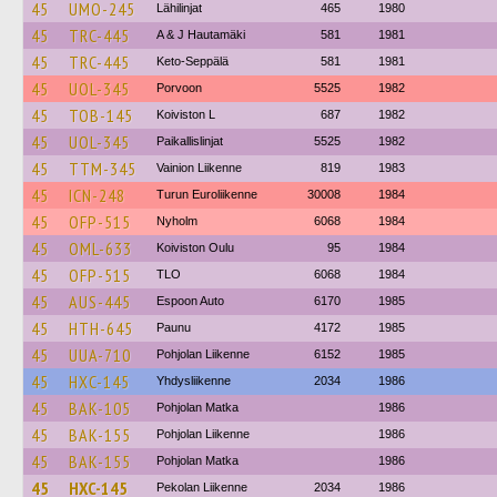
45
UMO-245
Lähilinjat
465
1980
45
TRC-445
A & J Hautamäki
581
1981
45
TRC-445
Keto-Seppälä
581
1981
45
UOL-345
Porvoon
5525
1982
45
TOB-145
Koiviston L
687
1982
45
UOL-345
Paikallislinjat
5525
1982
45
TTM-345
Vainion Liikenne
819
1983
45
ICN-248
Turun Euroliikenne
30008
1984
45
OFP-515
Nyholm
6068
1984
45
OML-633
Koiviston Oulu
95
1984
45
OFP-515
TLO
6068
1984
45
AUS-445
Espoon Auto
6170
1985
45
HTH-645
Paunu
4172
1985
45
UUA-710
Pohjolan Liikenne
6152
1985
45
HXC-145
Yhdysliikenne
2034
1986
45
BAK-105
Pohjolan Matka
1986
45
BAK-155
Pohjolan Liikenne
1986
45
BAK-155
Pohjolan Matka
1986
45
HXC-145
Pekolan Liikenne
2034
1986