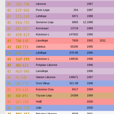
45
ZAC-796
Liikenne
1987
45
ECP-945
Porin Linjat
254
1987
45
ZCS-145
Lähilinjat
6871
1988
45
EKA-735
Someron Linja
6865
12.1988
45
ZEL-317
Korsisaari
13718
1989
45
AFB-823
Koiviston L
147602
1990
45
TNI-145
Länsilinjat
7609
1992
2011
45
EXZ-721
Jalobus
65295
1995
45
AGO-560
Lähilinjat
676-95
1995
45
SGP-599
Koiviston L
148530
1996
45
JBU-622
Pohjolan Liikenne
1996
45
HGY-945
Länsilinjat
1996
45
IIC-545
Vainion Liikenne
148671
1997
45
LIB-779
Onni Vilkas
921-98
1998
45
XIX-645
Koiviston Oulu
8417
1999
45
XIB-891
Töysän Linja
24399
1999
45
GEJ-280
HelB
2000
45
EYG-779
Julin
2000
Pekolan Liikenne
9508
2001