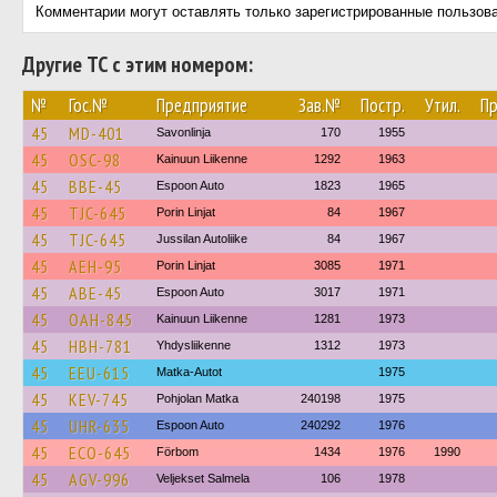
Комментарии могут оставлять только зарегистрированные пользов
Другие ТС с этим номером:
№
Гос.№
Предприятие
Зав.№
Постр.
Утил.
Пр
45
MD-401
Savonlinja
170
1955
45
OSC-98
Kainuun Liikenne
1292
1963
45
BBE-45
Espoon Auto
1823
1965
45
TJC-645
Porin Linjat
84
1967
45
TJC-645
Jussilan Autoliike
84
1967
45
AEH-95
Porin Linjat
3085
1971
45
ABE-45
Espoon Auto
3017
1971
45
OAH-845
Kainuun Liikenne
1281
1973
45
HBH-781
Yhdysliikenne
1312
1973
45
EEU-615
Matka-Autot
1975
45
KEV-745
Pohjolan Matka
240198
1975
45
UHR-635
Espoon Auto
240292
1976
45
ECO-645
Förbom
1434
1976
1990
45
AGV-996
Veljekset Salmela
106
1978