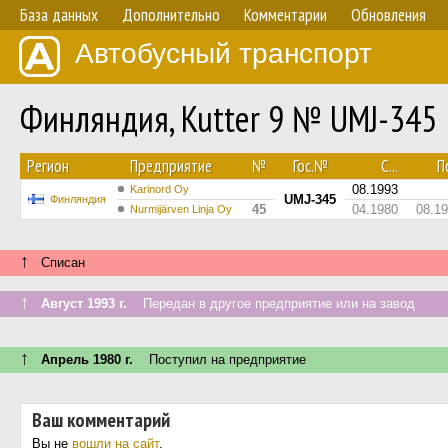
База данных
Дополнительно
Комментарии
Обновления
Автобусный транспорт
Финляндия, Kutter 9 № UMJ-345
Регион
Предприятие
№
Гос.№
С...
По
08.1993
Karinord Oy
UMJ-345
Финляндия
45
04.1980
08.1
Nurmijärven Linja Oy
↑
Списан
↑
Август 1993 г.
Передан в другое предприятие или на завод
↑
Апрель 1980 г.
Поступил на предприятие
Ваш комментарий
Вы не
вошли на сайт
.