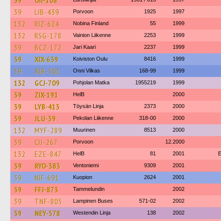
39
OII-108
39
LIB-439
Porvoon
1925
1997
132
RIZ-624
Nobina Finland
55
1999
132
RSG-178
Vainion Liikenne
2253
1999
39
BCZ-172
Jari Kaari
2237
1999
39
XIX-639
Koiviston Oulu
8416
1999
39
XIB-501
Onni Vilkas
168-99
1999
132
GCJ-709
Pohjolan Matka
1955219
1999
39
ZIX-191
HelB
2000
39
LYB-413
Töysän Linja
2373
2000
39
JLU-39
Pekolan Liikenne
318-00
2000
132
MYF-289
Muurinen
8513
2000
39
CIJ-267
Porvoon
12.2000
132
EZE-847
HelB
81
2001
E
39
RYO-383
Ventoniemi
9309
2001
39
NIF-691
Kuopion
2624
2001
39
FFJ-873
Tammelundin
2002
39
TNF-805
Lampinen Buses
571-02
2002
39
NEY-578
Westendin Linja
138
2002