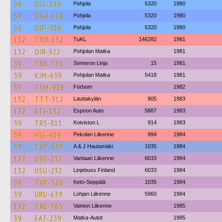
39
OLC-339
Pohjola
5320
1980
39
OKH-639
Pohjola
5320
1980
39
OJP-939
Pohjola
5320
1980
132
TRO-132
TuKL
146282
1981
132
OJR-922
Pohjolan Matka
1981
39
TRB-739
Someron Linja
15
1981
39
KJM-639
Pohjolan Matka
5418
1981
39
TSM-939
Förbom
1982
132
TTT-312
Lauttakylän
905
1983
132
ATJ-132
Espoon Auto
5887
1983
39
TRS-811
Koiviston L
914
1983
39
HSL-439
Pekolan Liikenne
994
1984
39
TVP-539
A & J Hautamäki
1035
1984
132
USU-232
Vantaan Liikenne
6033
1984
132
USU-232
Linjebuss Finland
6033
1984
39
TVP-539
Keto-Seppälä
1035
1984
39
URU-639
Lohjan Liikenne
5960
1984
132
TXE-765
Vainion Liikenne
1985
39
EAT-239
Matka-Autot
1985