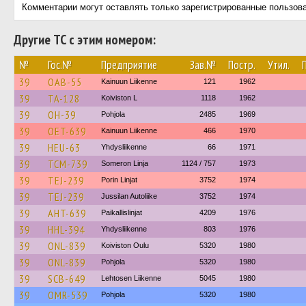
Комментарии могут оставлять только зарегистрированные пользов
Другие ТС с этим номером:
№
Гос.№
Предприятие
Зав.№
Постр.
Утил.
39
OAB-55
Kainuun Liikenne
121
1962
39
TA-128
Koiviston L
1118
1962
39
OH-39
Pohjola
2485
1969
39
OET-639
Kainuun Liikenne
466
1970
39
HEU-63
Yhdysliikenne
66
1971
39
TCM-739
Someron Linja
1124 / 757
1973
39
TEJ-239
Porin Linjat
3752
1974
39
TEJ-239
Jussilan Autoliike
3752
1974
39
AHT-639
Paikallislinjat
4209
1976
39
HHL-394
Yhdysliikenne
803
1976
39
ONL-839
Koiviston Oulu
5320
1980
39
ONL-839
Pohjola
5320
1980
39
SCB-649
Lehtosen Liikenne
5045
1980
39
OMR-539
Pohjola
5320
1980