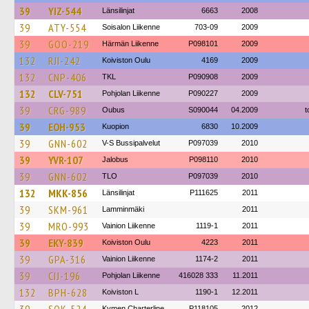
39
YIZ-544
Länsilinjat
6663
2008
39
ATY-554
Soisalon Liikenne
703-09
2009
39
GOO-219
Härmän Liikenne
P098101
2009
132
RJI-242
Koiviston Oulu
4169
2009
132
CNP-406
TKL
P090908
2009
132
CLV-751
Pohjolan Liikenne
P090227
2009
39
CRG-989
Oubus
S090044
04.2009
t
39
EOH-953
Kuopion
6830
10.2009
39
GNN-602
V-S Bussipalvelut
P097039
2010
39
YVR-107
Jalobus
P098110
2010
39
GNN-602
TLO
P097039
2010
132
MKK-856
Länsilinjat
P111625
2011
39
SKM-961
Lamminmäki
2011
39
MRO-993
Vainion Liikenne
1119-1
2011
39
EKY-839
Koiviston Oulu
4223
2011
39
GPA-316
Vainion Liikenne
1174-2
2011
39
CIJ-196
Pohjolan Liikenne
416028 333
11.2011
132
BPH-628
Koiviston L
1190-1
12.2011
Kymen Charterline
P118105
2012