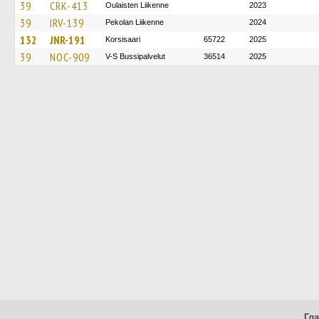
39
CRK-413
Oulaisten Liikenne
2023
39
IRV-139
Pekolan Liikenne
2024
132
JNR-191
Korsisaari
65722
2025
39
NOC-909
V-S Bussipalvelut
36514
2025
Гл