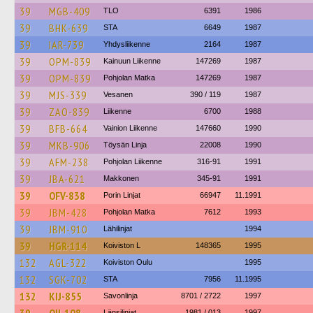
39
MGB-409
TLO
6391
1986
39
BHK-639
STA
6649
1987
39
IAR-739
Yhdysliikenne
2164
1987
39
OPM-839
Kainuun Liikenne
147269
1987
39
OPM-839
Pohjolan Matka
147269
1987
39
MJS-339
Vesanen
390 / 119
1987
39
ZAO-839
Liikenne
6700
1988
39
BFB-664
Vainion Liikenne
147660
1990
39
MKB-906
Töysän Linja
22008
1990
39
AFM-238
Pohjolan Liikenne
316-91
1991
39
JBA-621
Makkonen
345-91
1991
39
OFV-838
Porin Linjat
66947
11.1991
39
JBM-428
Pohjolan Matka
7612
1993
39
JBM-910
Lähilinjat
1994
39
HGR-114
Koiviston L
148365
1995
132
AGL-322
Koiviston Oulu
1995
132
SGK-702
STA
7956
11.1995
132
KIJ-855
Savonlinja
8701 / 2722
1997
Länsilinjat
1981 / 013
1997