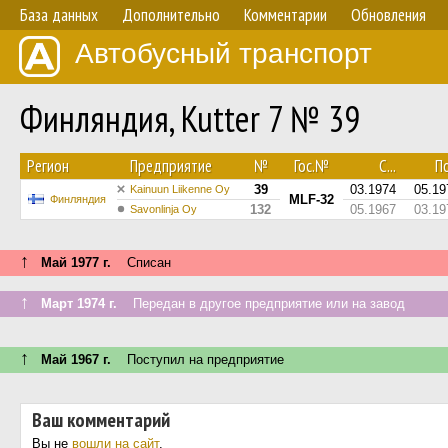
База данных
Дополнительно
Комментарии
Обновления
Автобусный транспорт
Финляндия, Kutter 7 № 39
Регион
Предприятие
№
Гос.№
С...
По
39
03.1974
05.19
Kainuun Liikenne Oy
MLF-32
Финляндия
132
05.1967
03.19
Savonlinja Oy
↑
Май 1977 г.
Списан
↑
Март 1974 г.
Передан в другое предприятие или на завод
↑
Май 1967 г.
Поступил на предприятие
Ваш комментарий
Вы не
вошли на сайт
.