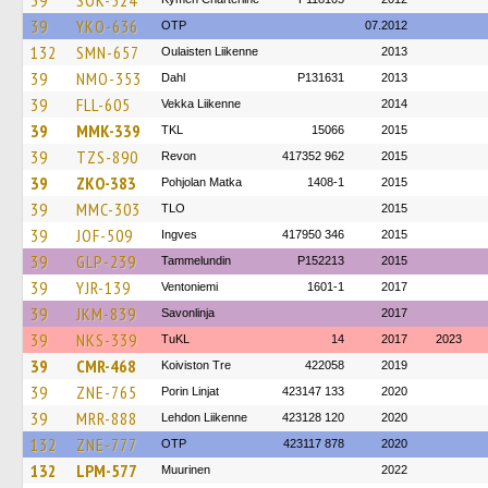
39
SOK-524
39
YKO-636
OTP
07.2012
132
SMN-657
Oulaisten Liikenne
2013
39
NMO-353
Dahl
P131631
2013
39
FLL-605
Vekka Liikenne
2014
39
MMK-339
TKL
15066
2015
39
TZS-890
Revon
417352 962
2015
39
ZKO-383
Pohjolan Matka
1408-1
2015
39
MMC-303
TLO
2015
39
JOF-509
Ingves
417950 346
2015
39
GLP-239
Tammelundin
P152213
2015
39
YJR-139
Ventoniemi
1601-1
2017
39
JKM-839
Savonlinja
2017
39
NKS-339
TuKL
14
2017
2023
39
CMR-468
Koiviston Tre
422058
2019
39
ZNE-765
Porin Linjat
423147 133
2020
39
MRR-888
Lehdon Liikenne
423128 120
2020
132
ZNE-777
OTP
423117 878
2020
132
LPM-577
Muurinen
2022