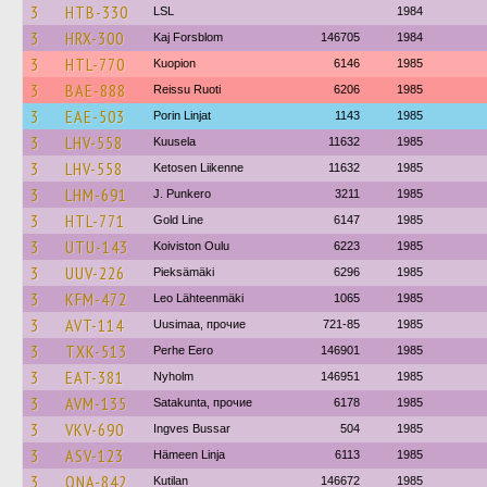
3
HTB-330
LSL
1984
3
HRX-300
Kaj Forsblom
146705
1984
3
HTL-770
Kuopion
6146
1985
3
BAE-888
Reissu Ruoti
6206
1985
3
EAE-503
Porin Linjat
1143
1985
3
LHV-558
Kuusela
11632
1985
3
LHV-558
Ketosen Liikenne
11632
1985
3
LHM-691
J. Punkero
3211
1985
3
HTL-771
Gold Line
6147
1985
3
UTU-143
Koiviston Oulu
6223
1985
3
UUV-226
Pieksämäki
6296
1985
3
KFM-472
Leo Lähteenmäki
1065
1985
3
AVT-114
Uusimaa, прочие
721-85
1985
3
TXK-513
Perhe Eero
146901
1985
3
EAT-381
Nyholm
146951
1985
3
AVM-135
Satakunta, прочие
6178
1985
3
VKV-690
Ingves Bussar
504
1985
3
ASV-123
Hämeen Linja
6113
1985
3
ONA-842
Kutilan
146672
1985