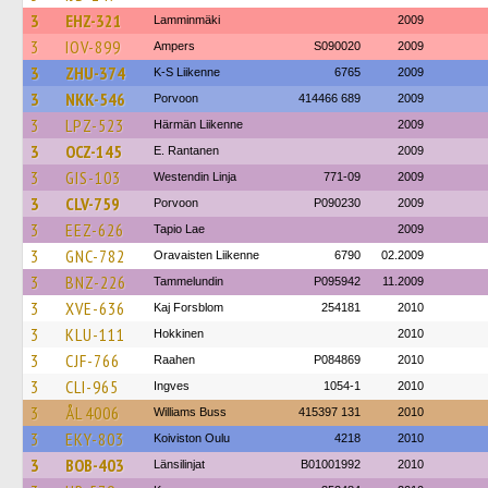
3
EHZ-321
Lamminmäki
2009
3
IOV-899
Ampers
S090020
2009
3
ZHU-374
K-S Liikenne
6765
2009
3
NKK-546
Porvoon
414466 689
2009
3
LPZ-523
Härmän Liikenne
2009
3
OCZ-145
E. Rantanen
2009
3
GIS-103
Westendin Linja
771-09
2009
3
CLV-759
Porvoon
P090230
2009
3
EEZ-626
Tapio Lae
2009
3
GNC-782
Oravaisten Liikenne
6790
02.2009
3
BNZ-226
Tammelundin
P095942
11.2009
3
XVE-636
Kaj Forsblom
254181
2010
3
KLU-111
Hokkinen
2010
3
CJF-766
Raahen
P084869
2010
3
CLI-965
Ingves
1054-1
2010
3
ÅL 4006
Williams Buss
415397 131
2010
3
EKY-803
Koiviston Oulu
4218
2010
3
BOB-403
Länsilinjat
B01001992
2010