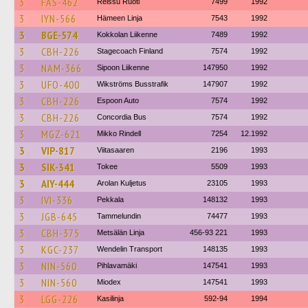
3
FAS-462
Reissu Ruoti
7499
1992
3
IYN-566
Hämeen Linja
7543
1992
3
BGE-574
Kokkolan Liikenne
7489
1992
3
CBH-226
Stagecoach Finland
7574
1992
3
NAM-366
Sipoon Liikenne
147950
1992
3
UFO-400
Wikströms Busstrafik
147907
1992
3
CBH-226
Espoon Auto
7574
1992
3
CBH-226
Concordia Bus
7574
1992
3
MGZ-621
Mikko Rindell
7254
12.1992
3
VIP-817
Viitasaaren
2196
1993
3
SIK-341
Tokee
5509
1993
3
AIY-444
Arolan Kuljetus
23105
1993
3
IVI-336
Pekkala
148132
1993
3
JGB-645
Tammelundin
74477
1993
3
CBH-375
Metsälän Linja
456-93 221
1993
3
KGC-237
Wendelin Transport
148135
1993
3
NIN-560
Pihlavamäki
147541
1993
3
NIN-560
Miodex
147541
1993
3
LGG-226
Kasilinja
592-94
1994