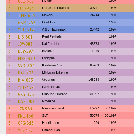
3
CCE-581
Kivistö
1997
3
FCE-953
Uuraisten Liikenne
130741
1997
3
TMF-625
Mäkela
24714
1997
3
GBM-252
Gold Line
1997
3
YBF-514
A & J Hautamäki
25442
1997
3
LIB-301
Petri Pekkala
1997
3
JBY-883
Kaj Forsblom
148578
1997
3
LEY-597
Kivimäki
1940
1997
3
MFH-989
Eteläpää
1997
3
SYO-807
Ikaalisten Auto
85963
1997
3
UAI-703
Mikkolan Liikenne
1997
3
BIA-883
Vesanen
148783
1997
3
YBL-559
Lamminmäki
1997
3
GBY-323
Pukkilan Liikenne
810-97
1997
3
KGZ-903
Nevakivi
1997
3
JCA-965
Niemisen Linjat
852-97
06.1997
3
FKL-166
SLT
50375
06.1997
3
CFG-315
Henriksson
229
1998
3
VIB-127
EkmanBuss
1998