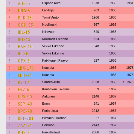
3
AUG-3
Espoon Auto
1678
1965
1981
3
UDG-3
Lähilinjat
263
1966
3
BEK-23
Toimi Vento
1966
1966
3
OOH-83
Nuolikoski
367
1966
3
IBL-15
Niinivuori
540
1966
3
IFT-30
Mikkolan Liikenne
824
1966
3
HAH-10
Vekka Liikenne
548
1966
3
IH-30
Vekka Liikenne
1966
3
OPX-5
Kaikkonen Paavo
827
1966
3
LBX-176
Kuusela
1966
1978
3
LHH-25
Kuusela
1966
1978
3
BY-12
Saaren Auto
1928
1966
09.1978
3
ERZ-6
Kauhavan Liikenne
9
1967
3
UPX-90
Aaltonen
2146
1967
3
SEP-40
Enon
241
1967
3
BPE-78
Porin Linjat
2212
1967
3
RBL-781
Elimäen Liikenne
27
1967
3
ZAA-71
Porvoon
2143
1967
3
BHS-3
Paikallislinjat
2086
1967