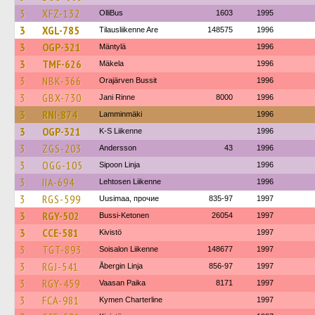
3
XFZ-132
OlliBus
1603
1995
3
XGL-785
Tilausliikenne Are
148575
1996
3
OGP-321
Mäntylä
1996
3
TMF-626
Mäkela
1996
3
NBK-366
Orajärven Bussit
1996
3
GBX-730
Jani Rinne
8000
1996
3
RNI-874
Lamminmäki
1996
3
OGP-321
K-S Liikenne
1996
3
ZGS-203
Andersson
43
1996
3
OGG-105
Sipoon Linja
1996
3
IIA-694
Lehtosen Liikenne
1996
3
RGS-599
Uusimaa, прочие
835-97
1997
3
RGY-502
Bussi-Ketonen
26054
1997
3
CCE-581
Kivistö
1997
3
TGT-893
Soisalon Liikenne
148677
1997
3
RGJ-541
Åbergin Linja
856-97
1997
3
RGY-459
Vaasan Paika
8171
1997
3
FCA-981
Kymen Charterline
1997