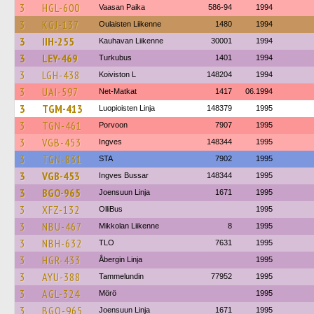
3
HGL-600
Vaasan Paika
586-94
1994
3
KGJ-137
Oulaisten Liikenne
1480
1994
3
IIH-255
Kauhavan Liikenne
30001
1994
3
LEY-469
Turkubus
1401
1994
3
LGH-438
Koiviston L
148204
1994
3
UAI-597
Net-Matkat
1417
06.1994
3
TGM-413
Luopioisten Linja
148379
1995
3
TGN-461
Porvoon
7907
1995
3
VGB-453
Ingves
148344
1995
3
TGN-831
STA
7902
1995
3
VGB-453
Ingves Bussar
148344
1995
3
BGO-965
Joensuun Linja
1671
1995
3
XFZ-132
OlliBus
1995
3
NBU-467
Mikkolan Liikenne
8
1995
3
NBH-632
TLO
7631
1995
3
HGR-433
Åbergin Linja
1995
3
AYU-388
Tammelundin
77952
1995
3
AGL-324
Mörö
1995
3
BGO-965
Joensuun Linja
1671
1995