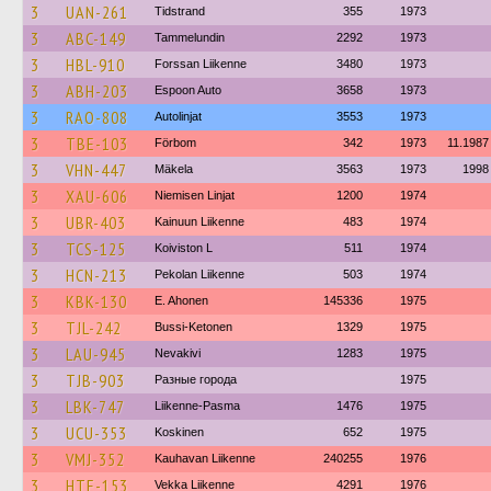
3
UAN-261
Tidstrand
355
1973
3
ABC-149
Tammelundin
2292
1973
3
HBL-910
Forssan Liikenne
3480
1973
3
ABH-203
Espoon Auto
3658
1973
3
RAO-808
Autolinjat
3553
1973
3
TBE-103
Förbom
342
1973
11.1987
3
VHN-447
Mäkela
3563
1973
1998
3
XAU-606
Niemisen Linjat
1200
1974
3
UBR-403
Kainuun Liikenne
483
1974
3
TCS-125
Koiviston L
511
1974
3
HCN-213
Pekolan Liikenne
503
1974
3
KBK-130
E. Ahonen
145336
1975
3
TJL-242
Bussi-Ketonen
1329
1975
3
LAU-945
Nevakivi
1283
1975
3
TJB-903
Разные города
1975
3
LBK-747
Liikenne-Pasma
1476
1975
3
UCU-353
Koskinen
652
1975
3
VMJ-352
Kauhavan Liikenne
240255
1976
3
HTE-153
Vekka Liikenne
4291
1976