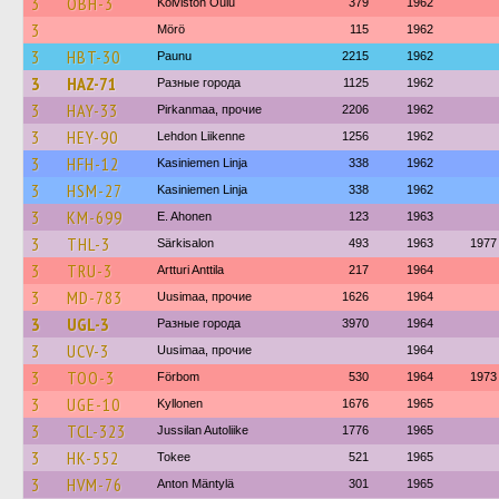
3
OBH-3
Koiviston Oulu
379
1962
3
Mörö
115
1962
3
HBT-30
Paunu
2215
1962
3
HAZ-71
Разные города
1125
1962
3
HAY-33
Pirkanmaa, прочие
2206
1962
3
HEY-90
Lehdon Liikenne
1256
1962
3
HFH-12
Kasiniemen Linja
338
1962
3
HSM-27
Kasiniemen Linja
338
1962
3
KM-699
E. Ahonen
123
1963
3
THL-3
Särkisalon
493
1963
1977
3
TRU-3
Artturi Anttila
217
1964
3
MD-783
Uusimaa, прочие
1626
1964
3
UGL-3
Разные города
3970
1964
3
UCV-3
Uusimaa, прочие
1964
3
TOO-3
Förbom
530
1964
1973
3
UGE-10
Kyllonen
1676
1965
3
TCL-323
Jussilan Autoliike
1776
1965
3
HK-552
Tokee
521
1965
3
HVM-76
Anton Mäntylä
301
1965