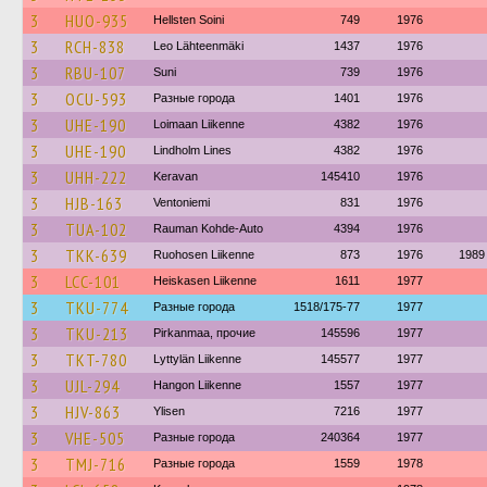
3
HUO-935
Hellsten Soini
749
1976
3
RCH-838
Leo Lähteenmäki
1437
1976
3
RBU-107
Suni
739
1976
3
OCU-593
Разные города
1401
1976
3
UHE-190
Loimaan Liikenne
4382
1976
3
UHE-190
Lindholm Lines
4382
1976
3
UHH-222
Keravan
145410
1976
3
HJB-163
Ventoniemi
831
1976
3
TUA-102
Rauman Kohde-Auto
4394
1976
3
TKK-639
Ruohosen Liikenne
873
1976
1989
3
LCC-101
Heiskasen Liikenne
1611
1977
3
TKU-774
Разные города
1518/175-77
1977
3
TKU-213
Pirkanmaa, прочие
145596
1977
3
TKT-780
Lyttylän Liikenne
145577
1977
3
UJL-294
Hangon Liikenne
1557
1977
3
HJV-863
Ylisen
7216
1977
3
VHE-505
Разные города
240364
1977
3
TMJ-716
Разные города
1559
1978