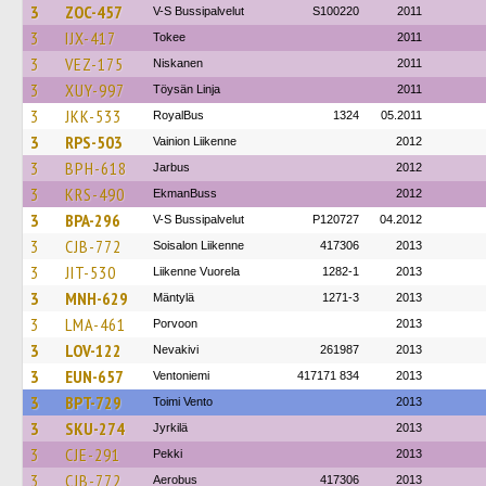
3
ZOC-457
V-S Bussipalvelut
S100220
2011
3
IJX-417
Tokee
2011
3
VEZ-175
Niskanen
2011
3
XUY-997
Töysän Linja
2011
3
JKK-533
RoyalBus
1324
05.2011
3
RPS-503
Vainion Liikenne
2012
3
BPH-618
Jarbus
2012
3
KRS-490
EkmanBuss
2012
3
BPA-296
V-S Bussipalvelut
P120727
04.2012
3
CJB-772
Soisalon Liikenne
417306
2013
3
JIT-530
Liikenne Vuorela
1282-1
2013
3
MNH-629
Mäntylä
1271-3
2013
3
LMA-461
Porvoon
2013
3
LOV-122
Nevakivi
261987
2013
3
EUN-657
Ventoniemi
417171 834
2013
3
BPT-729
Toimi Vento
2013
3
SKU-274
Jyrkilä
2013
3
CJE-291
Pekki
2013
3
CJB-772
Aerobus
417306
2013