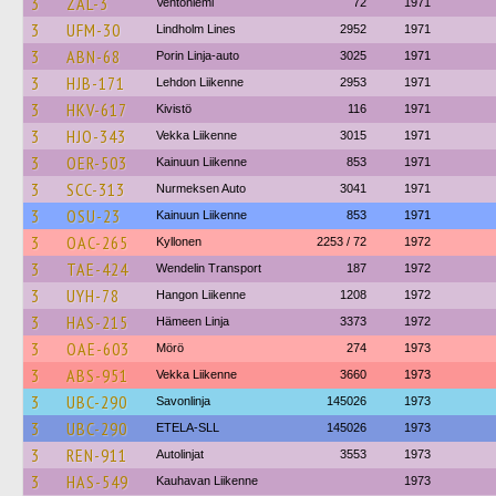
3
ZAL-3
Ventoniemi
72
1971
3
UFM-30
Lindholm Lines
2952
1971
3
ABN-68
Porin Linja-auto
3025
1971
3
HJB-171
Lehdon Liikenne
2953
1971
3
HKV-617
Kivistö
116
1971
3
HJO-343
Vekka Liikenne
3015
1971
3
OER-503
Kainuun Liikenne
853
1971
3
SCC-313
Nurmeksen Auto
3041
1971
3
OSU-23
Kainuun Liikenne
853
1971
3
OAC-265
Kyllonen
2253 / 72
1972
3
TAE-424
Wendelin Transport
187
1972
3
UYH-78
Hangon Liikenne
1208
1972
3
HAS-215
Hämeen Linja
3373
1972
3
OAE-603
Mörö
274
1973
3
ABS-951
Vekka Liikenne
3660
1973
3
UBC-290
Savonlinja
145026
1973
3
UBC-290
ETELA-SLL
145026
1973
3
REN-911
Autolinjat
3553
1973
3
HAS-549
Kauhavan Liikenne
1973