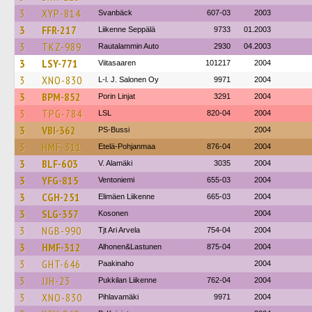
3
XYP-814
Svanbäck
607-03
2003
3
FFR-217
Liikenne Seppälä
9733
01.2003
3
TKZ-989
Rautalammin Auto
2930
04.2003
3
LSY-771
Viitasaaren
101217
2004
3
XNO-830
L-l. J. Salonen Oy
9971
2004
3
BPM-852
Porin Linjat
3291
2004
3
TPG-784
LSL
820-04
2004
3
VBI-362
PS-Bussi
2004
3
HMF-311
Etelä-Pohjanmaa
876-04
2004
3
BLF-603
V. Alamäki
3035
2004
3
YFG-815
Ventoniemi
655-03
2004
3
CGH-251
Elimäen Liikenne
665-03
2004
3
SLG-357
Kosonen
2004
3
NGB-990
Tjt Ari Arvela
754-04
2004
3
HMF-312
Alhonen&Lastunen
875-04
2004
3
GHT-646
Paakinaho
2004
3
JJH-23
Pukkilan Liikenne
762-04
2004
3
XNO-830
Pihlavamäki
9971
2004