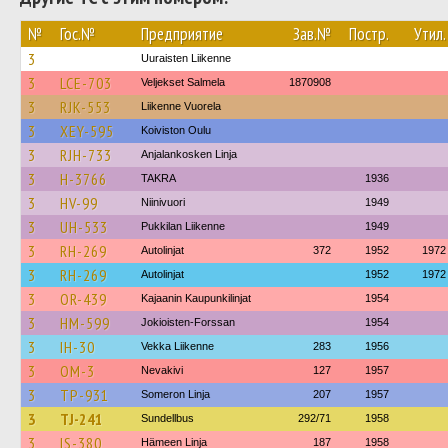
№
Гос.№
Предприятие
Зав.№
Постр.
Утил.
3
Uuraisten Liikenne
3
LCE-703
Veljekset Salmela
1870908
3
RJK-553
Liikenne Vuorela
3
XEY-595
Koiviston Oulu
3
RJH-733
Anjalankosken Linja
3
H-3766
TAKRA
1936
3
HV-99
Niinivuori
1949
3
UH-533
Pukkilan Liikenne
1949
3
RH-269
Autolinjat
372
1952
1972
3
RH-269
Autolinjat
1952
1972
3
OR-439
Kajaanin Kaupunkilinjat
1954
3
HM-599
Jokioisten-Forssan
1954
3
IH-30
Vekka Liikenne
283
1956
3
OM-3
Nevakivi
127
1957
3
TP-931
Someron Linja
207
1957
3
TJ-241
Sundellbus
292/71
1958
3
IS-380
Hämeen Linja
187
1958