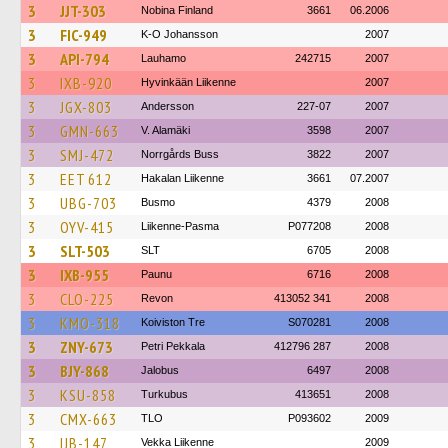
3
JJT-303
Nobina Finland
3661
06.2006
3
FIC-949
K-O Johansson
2007
3
API-794
Lauhamo
242715
2007
3
IXB-920
Hyvinkään Liikenne
2007
3
JGX-803
Andersson
227-07
2007
3
GMN-663
V. Alamäki
3598
2007
3
SMJ-472
Norrgårds Buss
3822
2007
3
EET 612
Hakalan Liikenne
3661
07.2007
3
UBG-703
Busmo
4379
2008
3
OYV-415
Liikenne-Pasma
P077208
2008
3
SLT-503
SLT
6705
2008
3
IXB-955
Paunu
6716
2008
3
CLO-225
Revon
413052 341
2008
3
KMO-318
Koiviston Tre
S070281
2008
3
ZNY-673
Petri Pekkala
412796 287
2008
3
BJY-868
Jalobus
6497
2008
3
KSU-858
Turkubus
413651
2008
3
CMX-663
TLO
P093602
2009
3
IJB-147
Vekka Liikenne
2009