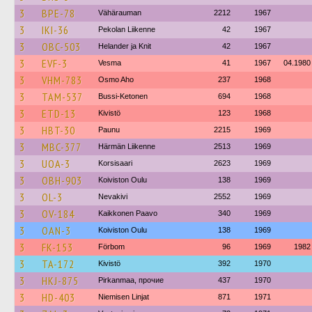
3
BPE-78
Vähärauman
2212
1967
3
IKI-36
Pekolan Liikenne
42
1967
3
OBC-503
Helander ja Knit
42
1967
3
EVF-3
Vesma
41
1967
04.1980
3
VHM-783
Osmo Aho
237
1968
3
TAM-537
Bussi-Ketonen
694
1968
3
ETD-13
Kivistö
123
1968
3
HBT-30
Paunu
2215
1969
3
MBC-377
Härmän Liikenne
2513
1969
3
UOA-3
Korsisaari
2623
1969
3
OBH-903
Koiviston Oulu
138
1969
3
OL-3
Nevakivi
2552
1969
3
OV-184
Kaikkonen Paavo
340
1969
3
OAN-3
Koiviston Oulu
138
1969
3
FK-153
Förbom
96
1969
1982
3
TA-172
Kivistö
392
1970
3
HKJ-875
Pirkanmaa, прочие
437
1970
3
HD-403
Niemisen Linjat
871
1971