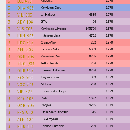
3
LCL-658
Kuusela
1978
3
OHA-903
Koiviston Oulu
1978
3
VHJ-603
U. Hakola
4635
1978
3
AKV-108
STA
84
1978
3
VLS-703
Kokkolan Liikenne
145760
1978
3
HUN-903
Hämeen Linja
4752
1978
3
UKX-316
Osmo Aho
202
1979
3
AMJ-803
Espoon Auto
5003
1979
3
OKH-603
Koiviston Oulu
9285
1979
3
TNO-903
Artturi Anttila
286
1979
3
OHR-516
Härmän Liikenne
9236
1979
3
XCX-503
Töysän Linja
309
1979
3
VOX-773
Mäkela
230
1979
3
VJP-827
Järviseudun Linja
1979
3
MCC-502
Dahl
1627
1979
3
OKH-603
Pohjola
9285
1979
3
RES-920
Etelä-Savo, прочие
1615
1979
3
ALP-307
J & A Mylläri
1979
3
HTU-121
Lehdon Liikenne
269
1979