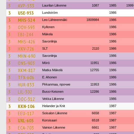
3
AVP-533
Laurilan Liikenne
1087
1985
1999
3
USE-953
Lundström
1986
3
MHS-324
Leo Lähteenmäki
1809984
1986
3
OOV-593
Kyllonen
1986
3
EBJ-244
Mäkela
1986
3
MHS-426
Savonlinja
1986
3
HXV-726
SLT
2110
1986
3
MHN-690
Savonlinja
1986
3
ONS-903
Mörö
11951
1986
3
XKM-817
Matka Mäkelä
12755
1986
3
TFX-606
E. Ahonen
1986
3
HUR-833
Pirkanmaa, прочие
11953
1986
3
LJL-302
Bussi-Ketonen
12286
1986
3
OOC-312
Vekka Liikenne
1986
3
KKN-106
Helander ja Knit
1987
3
EEU-117
Soisalon Liikenne
6658
1987
3
UXL-603
Korsisaari
6518
1987
3
ECA-703
Vainion Liikenne
6661
1987