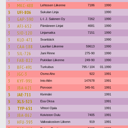
3
MKC-488
Lehtosen Liikenne
7186
1990
3
UFI-806
Sukulan Linja
1990
3
GAP-590
L-l. J. Salonen Oy
7262
1990
3
AFJ-652
Päntäneen Linjat
4681
1990
3
SJO-120
Linjamatka
7151
1990
3
KLO-471
Svanbäck
1990
3
CAA-188
Laurilan Liikenne
59613
1990
3
SJL-726
Jani Rinne
275-90
1990
3
FAB-822
Pukkilan Liikenne
249-90
1990
3
BFC-491
Turkubus
795 / 104
01.1990
3
JGC-3
Osmo Aho
922
1991
3
KYF-991
Into Alén
147678
1991
3
JBA-621
Porvoon
345-91
1991
3
JAE-711
Kivimäki
1991
3
XLS-523
Esa Oksa
1991
3
TYP-651
Vihtori Ojala
1991
3
JBA-862
Koiviston Oulu
7405
1991
3
HFU-393
Valkeakosken Liikenn
919
1991