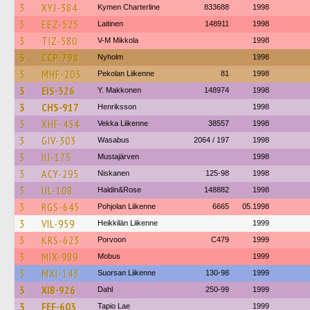
3
XYJ-384
Kymen Charterline
833688
1998
3
EEZ-525
Laitinen
148911
1998
3
TIZ-580
V-M Mikkola
1998
3
CCP-798
Nyholm
1998
3
MHF-203
Pekolan Liikenne
81
1998
3
EIS-326
Y. Makkonen
148974
1998
3
CHS-917
Henriksson
1998
3
XHF-454
Vekka Liikenne
38557
1998
3
GIV-303
Wasabus
2064 / 197
1998
3
IIJ-175
Mustajärven
1998
3
ACY-295
Niskanen
125-98
1998
3
IJL-108
Haldin&Rose
148882
1998
3
RGS-645
Pohjolan Liikenne
6665
05.1998
3
VIL-959
Heikkilän Liikenne
1999
3
KRS-623
Porvoon
C479
1999
3
MIX-989
Mobus
1999
3
MXI-143
Suorsan Liikenne
130-98
1999
3
XIB-926
Dahl
250-99
1999
3
FEF-603
Tapio Lae
1999