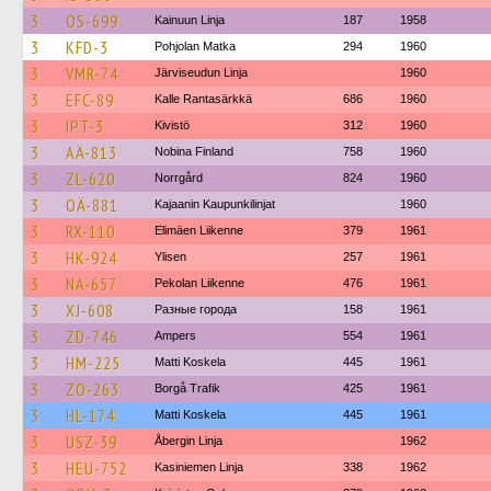
3
OS-699
Kainuun Linja
187
1958
3
KFD-3
Pohjolan Matka
294
1960
3
VMR-74
Järviseudun Linja
1960
3
EFC-89
Kalle Rantasärkkä
686
1960
3
IPT-3
Kivistö
312
1960
3
AÄ-813
Nobina Finland
758
1960
3
ZL-620
Norrgård
824
1960
3
OÄ-881
Kajaanin Kaupunkilinjat
1960
3
RX-110
Elimäen Liikenne
379
1961
3
HK-924
Ylisen
257
1961
3
NA-657
Pekolan Liikenne
476
1961
3
XJ-608
Разные города
158
1961
3
ZD-746
Ampers
554
1961
3
HM-225
Matti Koskela
445
1961
3
ZO-263
Borgå Trafik
425
1961
3
HL-174
Matti Koskela
445
1961
3
USZ-39
Åbergin Linja
1962
3
HEU-752
Kasiniemen Linja
338
1962