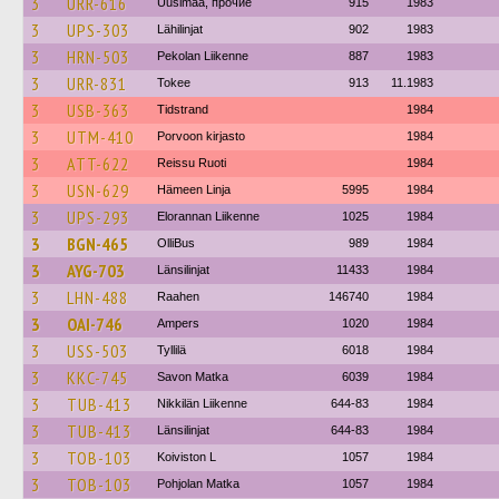
3
URR-616
Uusimaa, прочие
915
1983
3
UPS-303
Lähilinjat
902
1983
3
HRN-503
Pekolan Liikenne
887
1983
3
URR-831
Tokee
913
11.1983
3
USB-363
Tidstrand
1984
3
UTM-410
Porvoon kirjasto
1984
3
ATT-622
Reissu Ruoti
1984
3
USN-629
Hämeen Linja
5995
1984
3
UPS-293
Elorannan Liikenne
1025
1984
3
BGN-465
OlliBus
989
1984
3
AYG-703
Länsilinjat
11433
1984
3
LHN-488
Raahen
146740
1984
3
OAI-746
Ampers
1020
1984
3
USS-503
Tyllilä
6018
1984
3
KKC-745
Savon Matka
6039
1984
3
TUB-413
Nikkilän Liikenne
644-83
1984
3
TUB-413
Länsilinjat
644-83
1984
3
TOB-103
Koiviston L
1057
1984
3
TOB-103
Pohjolan Matka
1057
1984