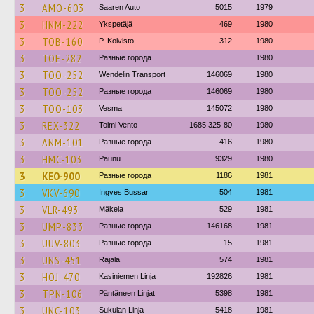
3
AMO-603
Saaren Auto
5015
1979
3
HNM-222
Ykspetäjä
469
1980
3
TOB-160
P. Koivisto
312
1980
3
TOE-282
Разные города
1980
3
TOO-252
Wendelin Transport
146069
1980
3
TOO-252
Разные города
146069
1980
3
TOO-103
Vesma
145072
1980
3
REX-322
Toimi Vento
1685 325-80
1980
3
ANM-101
Разные города
416
1980
3
HMC-103
Paunu
9329
1980
3
KEO-900
Разные города
1186
1981
3
VKV-690
Ingves Bussar
504
1981
3
VLR-493
Mäkela
529
1981
3
UMP-833
Разные города
146168
1981
3
UUV-803
Разные города
15
1981
3
UNS-451
Rajala
574
1981
3
HOJ-470
Kasiniemen Linja
192826
1981
3
TPN-106
Päntäneen Linjat
5398
1981
3
UNC-103
Sukulan Linja
5418
1981