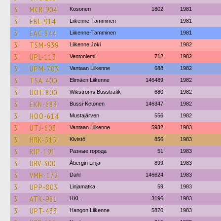
3
MCR-904
Kosonen
1802
1981
3
EBL-914
Liikenne-Tamminen
1981
3
EAC-844
Liikenne-Tamminen
1981
3
TSM-939
Liikenne Joki
1982
3
UPL-113
Ventoniemi
712
1982
3
UPM-703
Vantaan Liikenne
688
1982
3
TSA-400
Elimäen Liikenne
146489
1982
3
UOT-800
Wikströms Busstrafik
680
1982
3
EKN-683
Bussi-Ketonen
146347
1982
3
HOO-614
Mustajärven
556
1982
3
UTJ-603
Vantaan Liikenne
5932
1983
3
HRK-515
Kivistö
856
1983
3
RJP-191
Разные города
51
1983
3
URV-300
Åbergin Linja
899
1983
3
VMH-172
Dahl
146624
1983
3
UPP-803
Linjamatka
59
1983
3
ATK-981
HKL
3196
1983
3
UPT-433
Hangon Liikenne
5870
1983