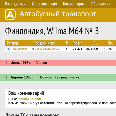
База данных
Дополнительно
Комментарии
Обновления
Автобусный транспорт
Финляндия, Wiima M64 № 3
Регион
Предприятие
№
Гос.№
С...
По...
Ab J. Tidstrand Oy
3
ZCJ-3
04.1968
06.1976
Финляндия
↑
Июнь 1976 г.
Списан
↑
Апрель 1968 г.
Поступил на предприятие
Ваш комментарий
Вы не
вошли на сайт
.
Комментарии могут оставлять только зарегистрированные пользов
Другие ТС с этим номером: