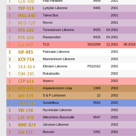
3
CLA-300
Pasi Piirainen
9449
2001
3
YVP-519
Lyttylän Liikenne
9465
2001
3
MRG-840
Talma Bus
2001
3
NEO-520
Revon
2001
3
RYK-686
Toreniuksen Liikenne
9425
04.2001
3
RYK-686
Rautaveden
9425
04.2001
3
ILA-449
TLO
S010299
12.2001
08.2018
3
IUF-883
Pakkalan Liikenne
2002
3
KCY-754
Mannerkiven Liikenne
2002
3
SKA-864
Elimäen Liikenne
P010162
2002
3
FJM-295
Rukahuolto
2002
3
CFP-616
Arpeco
2002
3
NEV-443
Anjalankosken Linja
1368
2002
3
AHI-359
S & P Lehtonen
22
2002
3
CHJ-211
Sundellbus
9555
2002
3
VBI-198
Hyvinkään Liikenne
2002
3
LEF-470
Wikströms Busstrafik
9547
2002
3
MMF-829
Järvisen Liikenne
2002
3
SAI-111
Bussari
1091
2002