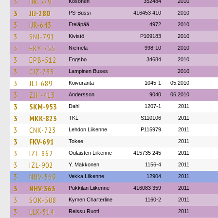
3
IJR-579
Kosonen
352484
2010
3
JIJ-280
PS-Bussi
416453 410
2010
3
IJR-643
Eteläpää
4972
2010
3
SNJ-791
Kivistö
P109183
2010
3
EKY-755
Niemelä
998-10
2010
3
EPB-512
Engsbo
34684
2010
3
CJZ-733
Lampinen Buses
2010
3
JLT-689
Koivuranta
1045-1
05.2010
3
ZJH-413
Andersson
9040
06.2010
3
SKM-953
Dahl
1207-1
2011
3
MKK-823
TKL
S110106
2011
3
CNK-723
Lehdon Liikenne
P115979
2011
3
FKV-691
Tokee
2011
3
IZL-862
Oulaisten Liikenne
415735 245
2011
3
IZL-902
Y. Makkonen
1156-4
2011
3
NHV-569
Vekka Liikenne
12904
2011
3
NHV-363
Pukkilan Liikenne
416083 359
2011
3
SOK-508
Kymen Charterline
1160-2
2011
3
LLX-514
Reissu Ruoti
2011