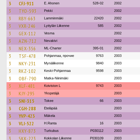
3
CFJ-911
E. Ahonen
528-02
2002
3
TYO-593
Pekki
2002
3
RBY-663
Lamminmäki
22420
2002
3
VXR-246
Lyttylän Liikenne
585
2002
3
GEX-112
Vesma
2002
3
AZN-712
Nevakivi
2002
3
NEX-356
ML-Charter
395-01
2002
3
TSF-478
Pohjanmaa, прочие
9763
2003
3
NKY-231
Mynäliikenne
9840
2003
3
RKZ-102
Keski-Pohjanmaa
9598
2003
3
OBF-790
Matka-Niinimäki
2003
3
XLF-481
Koiviston L
9743
2003
3
KJY-295
Ykspetäjä
2003
3
SNI-315
Tokee
66
2003
3
CGH-288
Eteläpää
2003
3
YVP-423
Mäkela
2003
3
VLI-522
H.Ranta
16
2003
3
HXY-873
Turkubus
P030112
2003
3
SKK-223
Kokkolan Liikenne
P030109
2003