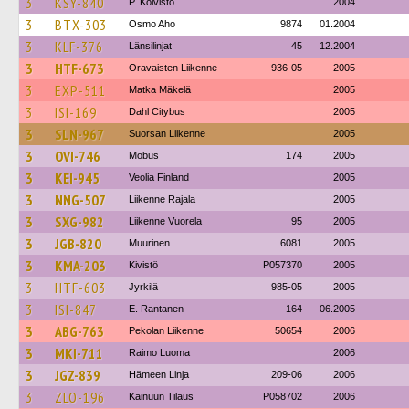
3
KSY-840
P. Koivisto
2004
3
BTX-303
Osmo Aho
9874
01.2004
3
KLF-376
Länsilinjat
45
12.2004
3
HTF-673
Oravaisten Liikenne
936-05
2005
3
EXP-511
Matka Mäkelä
2005
3
ISI-169
Dahl Citybus
2005
3
SLN-967
Suorsan Liikenne
2005
3
OVI-746
Mobus
174
2005
3
KEI-945
Veolia Finland
2005
3
NNG-507
Liikenne Rajala
2005
3
SXG-982
Liikenne Vuorela
95
2005
3
JGB-820
Muurinen
6081
2005
3
KMA-203
Kivistö
P057370
2005
3
HTF-603
Jyrkilä
985-05
2005
3
ISI-847
E. Rantanen
164
06.2005
3
ABG-763
Pekolan Liikenne
50654
2006
3
MKI-711
Raimo Luoma
2006
3
JGZ-839
Hämeen Linja
209-06
2006
3
ZLO-196
Kainuun Tilaus
P058702
2006