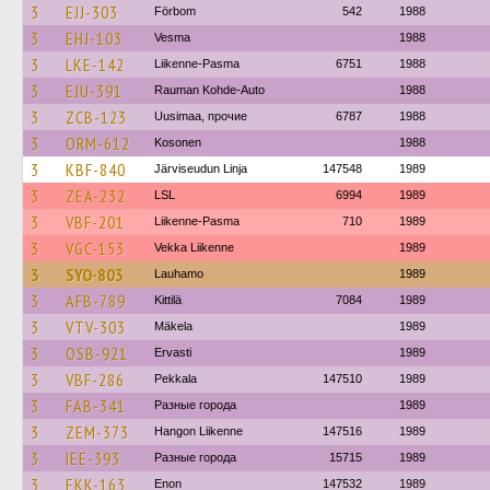
3
EJJ-303
Förbom
542
1988
3
EHJ-103
Vesma
1988
3
LKE-142
Liikenne-Pasma
6751
1988
3
EJU-391
Rauman Kohde-Auto
1988
3
ZCB-123
Uusimaa, прочие
6787
1988
3
ORM-612
Kosonen
1988
3
KBF-840
Järviseudun Linja
147548
1989
3
ZEA-232
LSL
6994
1989
3
VBF-201
Liikenne-Pasma
710
1989
3
VGC-153
Vekka Liikenne
1989
3
SYO-803
Lauhamo
1989
3
AFB-789
Kittilä
7084
1989
3
VTV-303
Mäkela
1989
3
OSB-921
Ervasti
1989
3
VBF-286
Pekkala
147510
1989
3
FAB-341
Разные города
1989
3
ZEM-373
Hangon Liikenne
147516
1989
3
IEE-393
Разные города
15715
1989
3
EKK-163
Enon
147532
1989