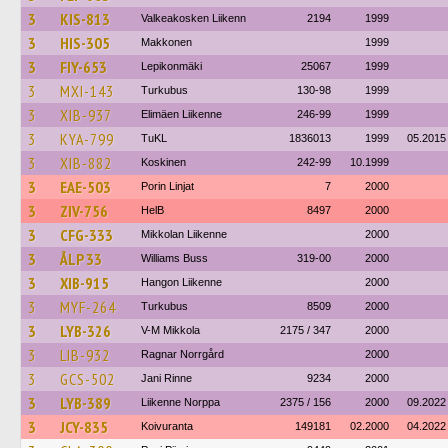
3
KIS-813
Valkeakosken Liikenn
2194
1999
3
HIS-305
Makkonen
1999
3
FIY-653
Lepikonmäki
25067
1999
3
MXI-143
Turkubus
130-98
1999
3
XIB-937
Elimäen Liikenne
246-99
1999
3
KYA-799
TuKL
1836013
1999
05.2015
3
XIB-882
Koskinen
242-99
10.1999
3
EAE-503
Porin Linjat
7
2000
3
ZIV-756
HelB
8497
2000
3
CFG-333
Mikkolan Liikenne
2000
3
ÅLP 33
Williams Buss
319-00
2000
3
XIB-915
Hangon Liikenne
2000
3
MYF-264
Turkubus
8509
2000
3
LYB-326
V-M Mikkola
2175 / 347
2000
3
LIB-932
Ragnar Norrgård
2000
3
GCS-502
Jani Rinne
9234
2000
3
LYB-389
Liikenne Norppa
2375 / 156
2000
09.2022
3
JCY-835
Koivuranta
149181
02.2000
04.2022