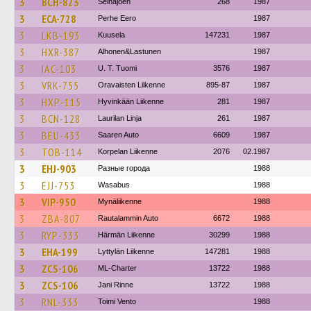
3
BCH-823
Seinäjoen
268
1987
3
ECA-728
Perhe Eero
1987
3
LKB-193
Kuusela
147231
1987
3
HXR-387
Alhonen&Lastunen
1987
3
IAC-103
U. T. Tuomi
3576
1987
3
VRK-755
Oravaisten Liikenne
895-87
1987
3
HXP-115
Hyvinkään Liikenne
281
1987
3
BCN-128
Laurilan Linja
261
1987
3
BEU-433
Saaren Auto
6609
1987
3
TOB-114
Korpelan Liikenne
2076
02.1987
3
EHJ-903
Разные города
1988
3
EJJ-753
Wasabus
1988
3
VIP-950
Mynäliikenne
1988
3
ZBA-807
Rautalammin Auto
6672
1988
3
RYP-333
Härmän Liikenne
30299
1988
3
EHA-199
Lyttylän Liikenne
147281
1988
3
ZCS-106
ML-Charter
13722
1988
3
ZCS-106
Jani Rinne
13722
1988
3
RNL-333
Toimi Vento
1988