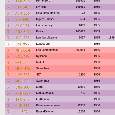
3
TXK-513
Perhe Eero
146901
1985
3
EAT-381
Nyholm
146951
1985
3
AVM-135
Satakunta, прочие
6178
1985
3
VKV-690
Ingves Bussar
504
1985
3
ASV-123
Hämeen Linja
6113
1985
3
ONA-842
Kutilan
146672
1985
3
AVP-533
Laurilan Liikenne
1087
1985
1999
3
USE-953
Lundström
1986
3
MHS-324
Leo Lähteenmäki
1809984
1986
3
OOV-593
Kyllonen
1986
3
EBJ-244
Mäkela
1986
3
MHS-426
Savonlinja
1986
3
HXV-726
SLT
2110
1986
3
MHN-690
Savonlinja
1986
3
ONS-903
Mörö
11951
1986
3
XKM-817
Matka Mäkelä
12755
1986
3
TFX-606
E. Ahonen
1986
3
HUR-833
Pirkanmaa, прочие
11953
1986
3
LJL-302
Bussi-Ketonen
12286
1986