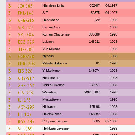
3
JCA-965
Niemisen Linjat
852-97
06.1997
3
FKL-166
SLT
50375
06.1997
3
CFG-315
Henriksson
229
1998
3
VIB-127
EkmanBuss
1998
3
XYJ-384
Kymen Charterline
833688
1998
3
EEZ-525
Laitinen
148911
1998
3
TIZ-580
V-M Mikkola
1998
3
CCP-798
Nyholm
1998
3
MHF-203
Pekolan Liikenne
81
1998
3
EIS-326
Y. Makkonen
148974
1998
3
CHS-917
Henriksson
1998
3
XHF-454
Vekka Liikenne
38557
1998
3
GIV-303
Wasabus
2064 / 197
1998
3
IIJ-175
Mustajärven
1998
3
ACY-295
Niskanen
125-98
1998
3
IJL-108
Haldin&Rose
148882
1998
3
RGS-645
Pohjolan Liikenne
6665
05.1998
3
VIL-959
Heikkilän Liikenne
1999