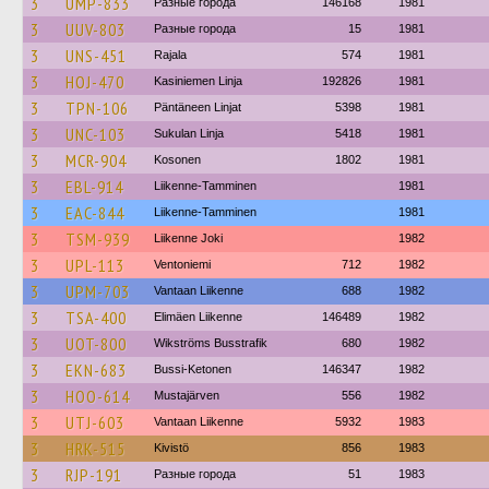
3
UMP-833
Разные города
146168
1981
3
UUV-803
Разные города
15
1981
3
UNS-451
Rajala
574
1981
3
HOJ-470
Kasiniemen Linja
192826
1981
3
TPN-106
Päntäneen Linjat
5398
1981
3
UNC-103
Sukulan Linja
5418
1981
3
MCR-904
Kosonen
1802
1981
3
EBL-914
Liikenne-Tamminen
1981
3
EAC-844
Liikenne-Tamminen
1981
3
TSM-939
Liikenne Joki
1982
3
UPL-113
Ventoniemi
712
1982
3
UPM-703
Vantaan Liikenne
688
1982
3
TSA-400
Elimäen Liikenne
146489
1982
3
UOT-800
Wikströms Busstrafik
680
1982
3
EKN-683
Bussi-Ketonen
146347
1982
3
HOO-614
Mustajärven
556
1982
3
UTJ-603
Vantaan Liikenne
5932
1983
3
HRK-515
Kivistö
856
1983
3
RJP-191
Разные города
51
1983