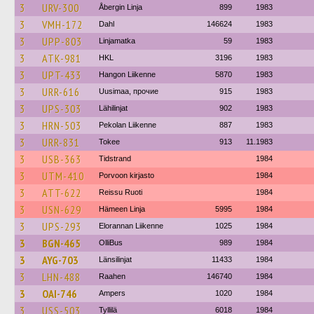
3
URV-300
Åbergin Linja
899
1983
3
VMH-172
Dahl
146624
1983
3
UPP-803
Linjamatka
59
1983
3
ATK-981
HKL
3196
1983
3
UPT-433
Hangon Liikenne
5870
1983
3
URR-616
Uusimaa, прочие
915
1983
3
UPS-303
Lähilinjat
902
1983
3
HRN-503
Pekolan Liikenne
887
1983
3
URR-831
Tokee
913
11.1983
3
USB-363
Tidstrand
1984
3
UTM-410
Porvoon kirjasto
1984
3
ATT-622
Reissu Ruoti
1984
3
USN-629
Hämeen Linja
5995
1984
3
UPS-293
Elorannan Liikenne
1025
1984
3
BGN-465
OlliBus
989
1984
3
AYG-703
Länsilinjat
11433
1984
3
LHN-488
Raahen
146740
1984
3
OAI-746
Ampers
1020
1984
3
USS-503
Tyllilä
6018
1984