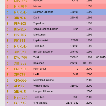
3
KRS-623
Porvoon
C479
1999
3
MIX-989
Mobus
1999
3
MXI-143
Suorsan Liikenne
130-98
1999
3
XIB-926
Dahl
250-99
1999
3
FEF-603
Tapio Lae
1999
3
KIS-813
Valkeakosken Liikenn
2194
1999
3
HIS-305
Makkonen
1999
3
FIY-653
Lepikonmäki
25067
1999
3
MXI-143
Turkubus
130-98
1999
3
XIB-937
Elimäen Liikenne
246-99
1999
3
KYA-799
TuKL
1836013
1999
05.2015
3
XIB-882
Koskinen
242-99
10.1999
3
EAE-503
Porin Linjat
7
2000
3
ZIV-756
HelB
8497
2000
3
CFG-333
Mikkolan Liikenne
2000
3
ÅLP 33
Williams Buss
319-00
2000
3
XIB-915
Hangon Liikenne
2000
3
MYF-264
Turkubus
8509
2000
3
LYB-326
V-M Mikkola
2175 / 347
2000