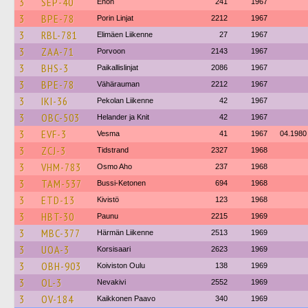
3
SEP-40
Enon
241
1967
3
BPE-78
Porin Linjat
2212
1967
3
RBL-781
Elimäen Liikenne
27
1967
3
ZAA-71
Porvoon
2143
1967
3
BHS-3
Paikallislinjat
2086
1967
3
BPE-78
Vähärauman
2212
1967
3
IKI-36
Pekolan Liikenne
42
1967
3
OBC-503
Helander ja Knit
42
1967
3
EVF-3
Vesma
41
1967
04.1980
3
ZCJ-3
Tidstrand
2327
1968
3
VHM-783
Osmo Aho
237
1968
3
TAM-537
Bussi-Ketonen
694
1968
3
ETD-13
Kivistö
123
1968
3
HBT-30
Paunu
2215
1969
3
MBC-377
Härmän Liikenne
2513
1969
3
UOA-3
Korsisaari
2623
1969
3
OBH-903
Koiviston Oulu
138
1969
3
OL-3
Nevakivi
2552
1969
3
OV-184
Kaikkonen Paavo
340
1969