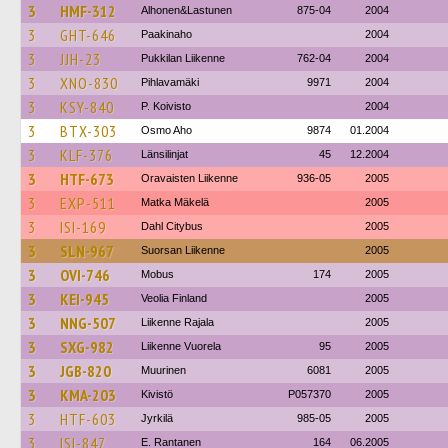
3
HMF-312
Alhonen&Lastunen
875-04
2004
3
GHT-646
Paakinaho
2004
3
JJH-23
Pukkilan Liikenne
762-04
2004
3
XNO-830
Pihlavamäki
9971
2004
3
KSY-840
P. Koivisto
2004
3
BTX-303
Osmo Aho
9874
01.2004
3
KLF-376
Länsilinjat
45
12.2004
3
HTF-673
Oravaisten Liikenne
936-05
2005
3
EXP-511
Matka Mäkelä
2005
3
ISI-169
Dahl Citybus
2005
3
SLN-967
Suorsan Liikenne
2005
3
OVI-746
Mobus
174
2005
3
KEI-945
Veolia Finland
2005
3
NNG-507
Liikenne Rajala
2005
3
SXG-982
Liikenne Vuorela
95
2005
3
JGB-820
Muurinen
6081
2005
3
KMA-203
Kivistö
P057370
2005
3
HTF-603
Jyrkilä
985-05
2005
3
ISI-847
E. Rantanen
164
06.2005