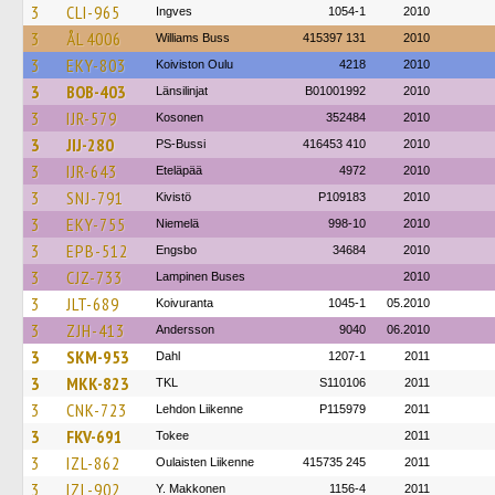
3
CLI-965
Ingves
1054-1
2010
3
ÅL 4006
Williams Buss
415397 131
2010
3
EKY-803
Koiviston Oulu
4218
2010
3
BOB-403
Länsilinjat
B01001992
2010
3
IJR-579
Kosonen
352484
2010
3
JIJ-280
PS-Bussi
416453 410
2010
3
IJR-643
Eteläpää
4972
2010
3
SNJ-791
Kivistö
P109183
2010
3
EKY-755
Niemelä
998-10
2010
3
EPB-512
Engsbo
34684
2010
3
CJZ-733
Lampinen Buses
2010
3
JLT-689
Koivuranta
1045-1
05.2010
3
ZJH-413
Andersson
9040
06.2010
3
SKM-953
Dahl
1207-1
2011
3
MKK-823
TKL
S110106
2011
3
CNK-723
Lehdon Liikenne
P115979
2011
3
FKV-691
Tokee
2011
3
IZL-862
Oulaisten Liikenne
415735 245
2011
3
IZL-902
Y. Makkonen
1156-4
2011