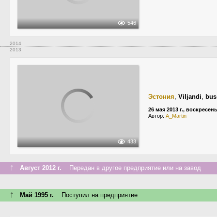
546
2014
2013
Эстония
,
Viljandi
,
bus
26 мая 2013 г., воскресен
Автор:
A_Martin
433
↑
Август 2012 г.
Передан в другое предприятие или на завод
↑
Май 1995 г.
Поступил на предприятие