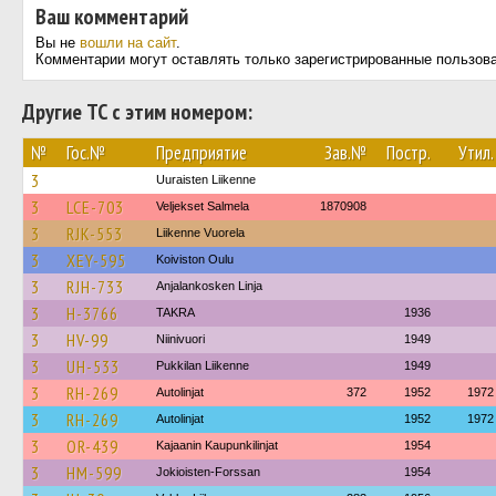
Ваш комментарий
Вы не
вошли на сайт
.
Комментарии могут оставлять только зарегистрированные пользов
Другие ТС с этим номером:
№
Гос.№
Предприятие
Зав.№
Постр.
Утил.
3
Uuraisten Liikenne
3
LCE-703
Veljekset Salmela
1870908
3
RJK-553
Liikenne Vuorela
3
XEY-595
Koiviston Oulu
3
RJH-733
Anjalankosken Linja
3
H-3766
TAKRA
1936
3
HV-99
Niinivuori
1949
3
UH-533
Pukkilan Liikenne
1949
3
RH-269
Autolinjat
372
1952
1972
3
RH-269
Autolinjat
1952
1972
3
OR-439
Kajaanin Kaupunkilinjat
1954
3
HM-599
Jokioisten-Forssan
1954