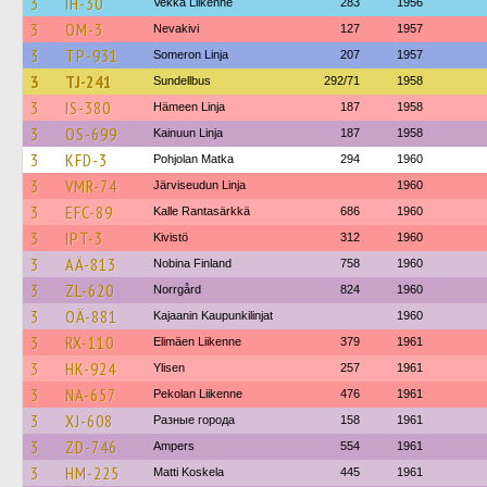
3
IH-30
Vekka Liikenne
283
1956
3
OM-3
Nevakivi
127
1957
3
TP-931
Someron Linja
207
1957
3
TJ-241
Sundellbus
292/71
1958
3
IS-380
Hämeen Linja
187
1958
3
OS-699
Kainuun Linja
187
1958
3
KFD-3
Pohjolan Matka
294
1960
3
VMR-74
Järviseudun Linja
1960
3
EFC-89
Kalle Rantasärkkä
686
1960
3
IPT-3
Kivistö
312
1960
3
AÄ-813
Nobina Finland
758
1960
3
ZL-620
Norrgård
824
1960
3
OÄ-881
Kajaanin Kaupunkilinjat
1960
3
RX-110
Elimäen Liikenne
379
1961
3
HK-924
Ylisen
257
1961
3
NA-657
Pekolan Liikenne
476
1961
3
XJ-608
Разные города
158
1961
3
ZD-746
Ampers
554
1961
3
HM-225
Matti Koskela
445
1961