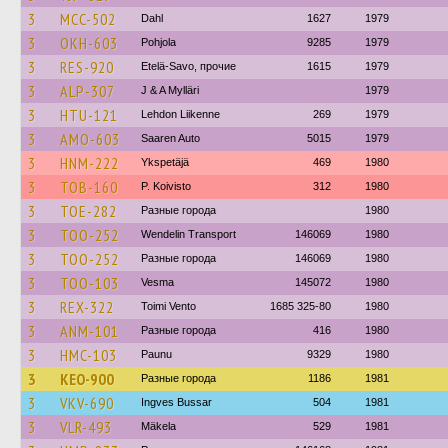
3
MCC-502
Dahl
1627
1979
3
OKH-603
Pohjola
9285
1979
3
RES-920
Etelä-Savo, прочие
1615
1979
3
ALP-307
J & A Mylläri
1979
3
HTU-121
Lehdon Liikenne
269
1979
3
AMO-603
Saaren Auto
5015
1979
3
HNM-222
Ykspetäjä
469
1980
3
TOB-160
P. Koivisto
312
1980
3
TOE-282
Разные города
1980
3
TOO-252
Wendelin Transport
146069
1980
3
TOO-252
Разные города
146069
1980
3
TOO-103
Vesma
145072
1980
3
REX-322
Toimi Vento
1685 325-80
1980
3
ANM-101
Разные города
416
1980
3
HMC-103
Paunu
9329
1980
3
KEO-900
Разные города
1186
1981
3
VKV-690
Ingves Bussar
504
1981
3
VLR-493
Mäkela
529
1981