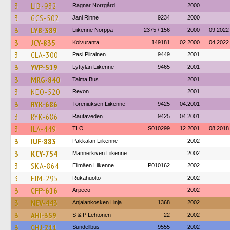
3
LIB-932
Ragnar Norrgård
2000
3
GCS-502
Jani Rinne
9234
2000
3
LYB-389
Liikenne Norppa
2375 / 156
2000
09.2022
3
JCY-835
Koivuranta
149181
02.2000
04.2022
3
CLA-300
Pasi Piirainen
9449
2001
3
YVP-519
Lyttylän Liikenne
9465
2001
3
MRG-840
Talma Bus
2001
3
NEO-520
Revon
2001
3
RYK-686
Toreniuksen Liikenne
9425
04.2001
3
RYK-686
Rautaveden
9425
04.2001
3
ILA-449
TLO
S010299
12.2001
08.2018
3
IUF-883
Pakkalan Liikenne
2002
3
KCY-754
Mannerkiven Liikenne
2002
3
SKA-864
Elimäen Liikenne
P010162
2002
3
FJM-295
Rukahuolto
2002
3
CFP-616
Arpeco
2002
3
NEV-443
Anjalankosken Linja
1368
2002
3
AHI-359
S & P Lehtonen
22
2002
3
CHJ-211
Sundellbus
9555
2002