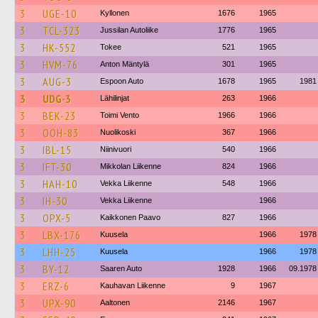
3
UGE-10
Kyllonen
1676
1965
3
TCL-323
Jussilan Autoliike
1776
1965
3
HK-552
Tokee
521
1965
3
HVM-76
Anton Mäntylä
301
1965
3
AUG-3
Espoon Auto
1678
1965
1981
3
UDG-3
Lähilinjat
263
1966
3
BEK-23
Toimi Vento
1966
1966
3
OOH-83
Nuolikoski
367
1966
3
IBL-15
Niinivuori
540
1966
3
IFT-30
Mikkolan Liikenne
824
1966
3
HAH-10
Vekka Liikenne
548
1966
3
IH-30
Vekka Liikenne
1966
3
OPX-5
Kaikkonen Paavo
827
1966
3
LBX-176
Kuusela
1966
1978
3
LHH-25
Kuusela
1966
1978
3
BY-12
Saaren Auto
1928
1966
09.1978
3
ERZ-6
Kauhavan Liikenne
9
1967
3
UPX-90
Aaltonen
2146
1967