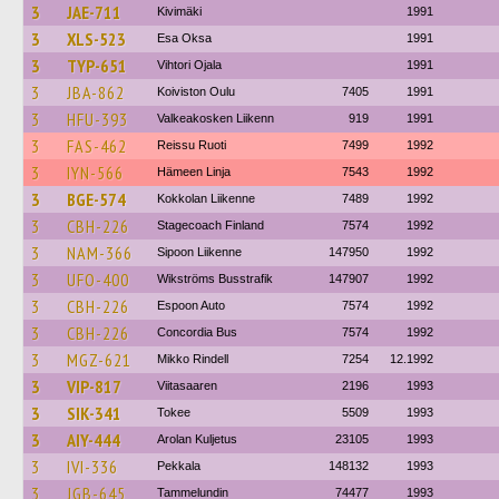
3
JAE-711
Kivimäki
1991
3
XLS-523
Esa Oksa
1991
3
TYP-651
Vihtori Ojala
1991
3
JBA-862
Koiviston Oulu
7405
1991
3
HFU-393
Valkeakosken Liikenn
919
1991
3
FAS-462
Reissu Ruoti
7499
1992
3
IYN-566
Hämeen Linja
7543
1992
3
BGE-574
Kokkolan Liikenne
7489
1992
3
CBH-226
Stagecoach Finland
7574
1992
3
NAM-366
Sipoon Liikenne
147950
1992
3
UFO-400
Wikströms Busstrafik
147907
1992
3
CBH-226
Espoon Auto
7574
1992
3
CBH-226
Concordia Bus
7574
1992
3
MGZ-621
Mikko Rindell
7254
12.1992
3
VIP-817
Viitasaaren
2196
1993
3
SIK-341
Tokee
5509
1993
3
AIY-444
Arolan Kuljetus
23105
1993
3
IVI-336
Pekkala
148132
1993
3
JGB-645
Tammelundin
74477
1993