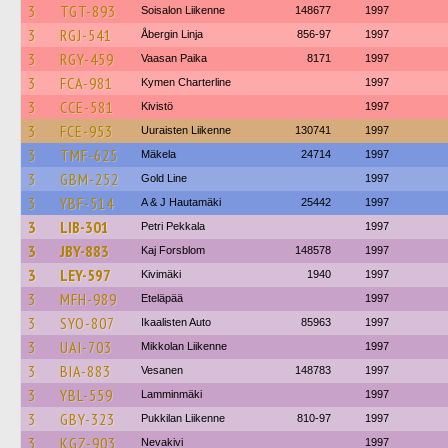
3
TGT-893
Soisalon Liikenne
148677
1997
3
RGJ-541
Åbergin Linja
856-97
1997
3
RGY-459
Vaasan Paika
8171
1997
3
FCA-981
Kymen Charterline
1997
3
CCE-581
Kivistö
1997
3
FCE-953
Uuraisten Liikenne
130741
1997
3
TMF-625
Mäkela
24714
1997
3
GBM-252
Gold Line
1997
3
YBF-514
A & J Hautamäki
25442
1997
3
LIB-301
Petri Pekkala
1997
3
JBY-883
Kaj Forsblom
148578
1997
3
LEY-597
Kivimäki
1940
1997
3
MFH-989
Eteläpää
1997
3
SYO-807
Ikaalisten Auto
85963
1997
3
UAI-703
Mikkolan Liikenne
1997
3
BIA-883
Vesanen
148783
1997
3
YBL-559
Lamminmäki
1997
3
GBY-323
Pukkilan Liikenne
810-97
1997
3
KGZ-903
Nevakivi
1997