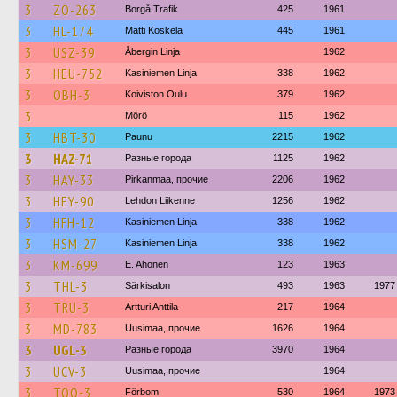
3
ZO-263
Borgå Trafik
425
1961
3
HL-174
Matti Koskela
445
1961
3
USZ-39
Åbergin Linja
1962
3
HEU-752
Kasiniemen Linja
338
1962
3
OBH-3
Koiviston Oulu
379
1962
3
Mörö
115
1962
3
HBT-30
Paunu
2215
1962
3
HAZ-71
Разные города
1125
1962
3
HAY-33
Pirkanmaa, прочие
2206
1962
3
HEY-90
Lehdon Liikenne
1256
1962
3
HFH-12
Kasiniemen Linja
338
1962
3
HSM-27
Kasiniemen Linja
338
1962
3
KM-699
E. Ahonen
123
1963
3
THL-3
Särkisalon
493
1963
1977
3
TRU-3
Artturi Anttila
217
1964
3
MD-783
Uusimaa, прочие
1626
1964
3
UGL-3
Разные города
3970
1964
3
UCV-3
Uusimaa, прочие
1964
3
TOO-3
Förbom
530
1964
1973