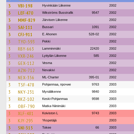
3
VBI-198
Hyvinkään Liikenne
2002
3
LEF-470
Wikströms Busstrafik
9547
2002
3
MMF-829
Järvisen Liikenne
2002
3
SAI-111
Bussari
1091
2002
3
CFJ-911
E. Ahonen
528-02
2002
3
TYO-593
Pekki
2002
3
RBY-663
Lamminmäki
22420
2002
3
VXR-246
Lyttylän Liikenne
585
2002
3
GEX-112
Vesma
2002
3
AZN-712
Nevakivi
2002
3
NEX-356
ML-Charter
395-01
2002
3
TSF-478
Pohjanmaa, прочие
9763
2003
3
NKY-231
Mynäliikenne
9840
2003
3
RKZ-102
Keski-Pohjanmaa
9598
2003
3
OBF-790
Matka-Niinimäki
2003
3
XLF-481
Koiviston L
9743
2003
3
KJY-295
Ykspetäjä
2003
3
SNI-315
Tokee
66
2003