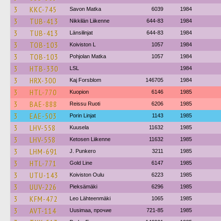
3
KKC-745
Savon Matka
6039
1984
3
TUB-413
Nikkilän Liikenne
644-83
1984
3
TUB-413
Länsilinjat
644-83
1984
3
TOB-103
Koiviston L
1057
1984
3
TOB-103
Pohjolan Matka
1057
1984
3
HTB-330
LSL
1984
3
HRX-300
Kaj Forsblom
146705
1984
3
HTL-770
Kuopion
6146
1985
3
BAE-888
Reissu Ruoti
6206
1985
3
EAE-503
Porin Linjat
1143
1985
3
LHV-558
Kuusela
11632
1985
3
LHV-558
Ketosen Liikenne
11632
1985
3
LHM-691
J. Punkero
3211
1985
3
HTL-771
Gold Line
6147
1985
3
UTU-143
Koiviston Oulu
6223
1985
3
UUV-226
Pieksämäki
6296
1985
3
KFM-472
Leo Lähteenmäki
1065
1985
3
AVT-114
Uusimaa, прочие
721-85
1985