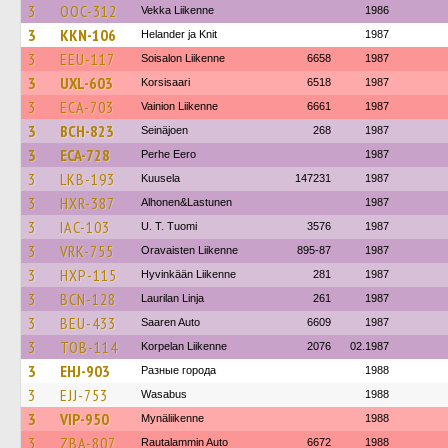
3
OOC-312
Vekka Liikenne
1986
3
KKN-106
Helander ja Knit
1987
3
EEU-117
Soisalon Liikenne
6658
1987
3
UXL-603
Korsisaari
6518
1987
3
ECA-703
Vainion Liikenne
6661
1987
3
BCH-823
Seinäjoen
268
1987
3
ECA-728
Perhe Eero
1987
3
LKB-193
Kuusela
147231
1987
3
HXR-387
Alhonen&Lastunen
1987
3
IAC-103
U. T. Tuomi
3576
1987
3
VRK-755
Oravaisten Liikenne
895-87
1987
3
HXP-115
Hyvinkään Liikenne
281
1987
3
BCN-128
Laurilan Linja
261
1987
3
BEU-433
Saaren Auto
6609
1987
3
TOB-114
Korpelan Liikenne
2076
02.1987
3
EHJ-903
Разные города
1988
3
EJJ-753
Wasabus
1988
3
VIP-950
Mynäliikenne
1988
3
ZBA-807
Rautalammin Auto
6672
1988