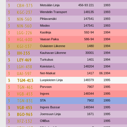
3
CBH-375
Metsälän Linja
456-93 221
1993
3
KGC-237
Wendelin Transport
148135
1993
3
NIN-560
Pihlavamäki
147541
1993
3
NIN-560
Miodex
147541
1993
3
LGG-226
Kasilinja
592-94
1994
3
HGL-600
Vaasan Paika
586-94
1994
3
KGJ-137
Oulaisten Liikenne
1480
1994
3
IIH-255
Kauhavan Liikenne
30001
1994
3
LEY-469
Turkubus
1401
1994
3
LGH-438
Koiviston L
148204
1994
3
UAI-597
Net-Matkat
1417
06.1994
3
TGM-413
Luopioisten Linja
148379
1995
3
TGN-461
Porvoon
7907
1995
3
VGB-453
Ingves
148344
1995
3
TGN-831
STA
7902
1995
3
VGB-453
Ingves Bussar
148344
1995
3
BGO-965
Joensuun Linja
1671
1995
3
XFZ-132
OlliBus
1995