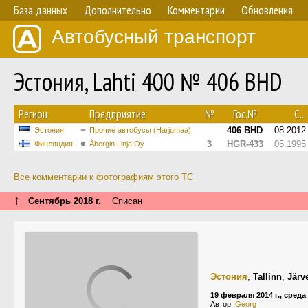
База данных
Дополнительно
Комментарии
Обновления
Автобусный транспорт
Эстония, Lahti 400 № 406 BHD
Регион
Предприятие
№
Гос.№
С...
406 BHD
08.2012
Эстония
Прочие автобусы (Harjumaa)
3
HGR-433
05.1995
Финляндия
Åbergin Linja Oy
Все комментарии к фотографиям этого ТС
↑
Сентябрь 2018 г.
Списан
Эстония
,
Tallinn
,
Järv
19 февраля 2014 г., среда
Автор:
Georg