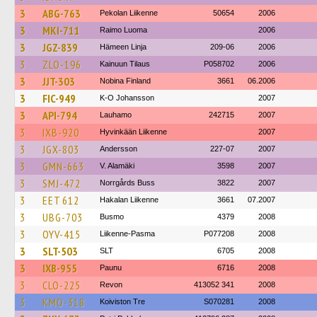
3
ABG-763
Pekolan Liikenne
50654
2006
3
MKI-711
Raimo Luoma
2006
3
JGZ-839
Hämeen Linja
209-06
2006
3
ZLO-196
Kainuun Tilaus
P058702
2006
3
JJT-303
Nobina Finland
3661
06.2006
3
FIC-949
K-O Johansson
2007
3
API-794
Lauhamo
242715
2007
3
IXB-920
Hyvinkään Liikenne
2007
3
JGX-803
Andersson
227-07
2007
3
GMN-663
V. Alamäki
3598
2007
3
SMJ-472
Norrgårds Buss
3822
2007
3
EET 612
Hakalan Liikenne
3661
07.2007
3
UBG-703
Busmo
4379
2008
3
OYV-415
Liikenne-Pasma
P077208
2008
3
SLT-503
SLT
6705
2008
3
IXB-955
Paunu
6716
2008
3
CLO-225
Revon
413052 341
2008
3
KMO-318
Koiviston Tre
S070281
2008