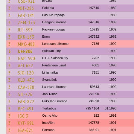
3
OSB-921
Ervasti
1989
3
VBF-286
Pekkala
147510
1989
3
FAB-341
Разные города
1989
3
ZEM-373
Hangon Liikenne
147516
1989
3
IEE-393
Разные города
15715
1989
3
EKK-163
Enon
147532
1989
3
MKC-488
Lehtosen Liikenne
7186
1990
3
UFI-806
Sukulan Linja
1990
3
GAP-590
L-l. J. Salonen Oy
7262
1990
3
AFJ-652
Päntäneen Linjat
4681
1990
3
SJO-120
Linjamatka
7151
1990
3
KLO-471
Svanbäck
1990
3
CAA-188
Laurilan Liikenne
59613
1990
3
SJL-726
Jani Rinne
275-90
1990
3
FAB-822
Pukkilan Liikenne
249-90
1990
3
BFC-491
Turkubus
795 / 104
01.1990
3
JGC-3
Osmo Aho
922
1991
3
KYF-991
Into Alén
147678
1991
3
JBA-621
Porvoon
345-91
1991