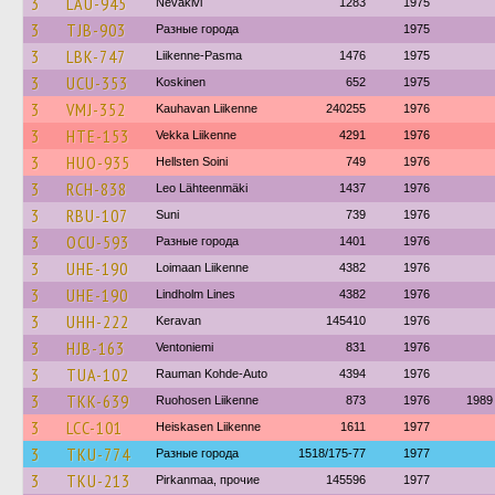
3
LAU-945
Nevakivi
1283
1975
3
TJB-903
Разные города
1975
3
LBK-747
Liikenne-Pasma
1476
1975
3
UCU-353
Koskinen
652
1975
3
VMJ-352
Kauhavan Liikenne
240255
1976
3
HTE-153
Vekka Liikenne
4291
1976
3
HUO-935
Hellsten Soini
749
1976
3
RCH-838
Leo Lähteenmäki
1437
1976
3
RBU-107
Suni
739
1976
3
OCU-593
Разные города
1401
1976
3
UHE-190
Loimaan Liikenne
4382
1976
3
UHE-190
Lindholm Lines
4382
1976
3
UHH-222
Keravan
145410
1976
3
HJB-163
Ventoniemi
831
1976
3
TUA-102
Rauman Kohde-Auto
4394
1976
3
TKK-639
Ruohosen Liikenne
873
1976
1989
3
LCC-101
Heiskasen Liikenne
1611
1977
3
TKU-774
Разные города
1518/175-77
1977
3
TKU-213
Pirkanmaa, прочие
145596
1977