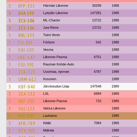
3
RYP-333
Härmän Liikenne
30299
1988
3
EHA-199
Lyttylän Liikenne
147281
1988
3
ZCS-106
ML-Charter
13722
1988
3
ZCS-106
Jani Rinne
13722
1988
3
RNL-333
Toimi Vento
1988
3
EJJ-303
Förbom
542
1988
3
EHJ-103
Vesma
1988
3
LKE-142
Liikenne-Pasma
6751
1988
3
EJU-391
Rauman Kohde-Auto
1988
3
ZCB-123
Uusimaa, прочие
6787
1988
3
ORM-612
Kosonen
1988
3
KBF-840
Järviseudun Linja
147548
1989
3
ZEA-232
LSL
6994
1989
3
VBF-201
Liikenne-Pasma
710
1989
3
VGC-153
Vekka Liikenne
1989
3
SYO-803
Lauhamo
1989
3
AFB-789
Kittilä
7084
1989
3
VTV-303
Mäkela
1989