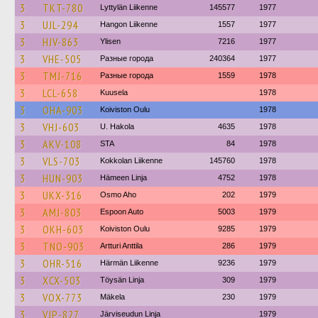
3
TKT-780
Lyttylän Liikenne
145577
1977
3
UJL-294
Hangon Liikenne
1557
1977
3
HJV-863
Ylisen
7216
1977
3
VHE-505
Разные города
240364
1977
3
TMJ-716
Разные города
1559
1978
3
LCL-658
Kuusela
1978
3
OHA-903
Koiviston Oulu
1978
3
VHJ-603
U. Hakola
4635
1978
3
AKV-108
STA
84
1978
3
VLS-703
Kokkolan Liikenne
145760
1978
3
HUN-903
Hämeen Linja
4752
1978
3
UKX-316
Osmo Aho
202
1979
3
AMJ-803
Espoon Auto
5003
1979
3
OKH-603
Koiviston Oulu
9285
1979
3
TNO-903
Artturi Anttila
286
1979
3
OHR-516
Härmän Liikenne
9236
1979
3
XCX-503
Töysän Linja
309
1979
3
VOX-773
Mäkela
230
1979
3
VJP-827
Järviseudun Linja
1979