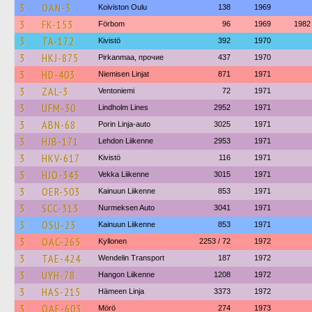
3
OAN-3
Koiviston Oulu
138
1969
3
FK-153
Förbom
96
1969
1982
3
TA-172
Kivistö
392
1970
3
HKJ-875
Pirkanmaa, прочие
437
1970
3
HD-403
Niemisen Linjat
871
1971
3
ZAL-3
Ventoniemi
72
1971
3
UFM-30
Lindholm Lines
2952
1971
3
ABN-68
Porin Linja-auto
3025
1971
3
HJB-171
Lehdon Liikenne
2953
1971
3
HKV-617
Kivistö
116
1971
3
HJO-343
Vekka Liikenne
3015
1971
3
OER-503
Kainuun Liikenne
853
1971
3
SCC-313
Nurmeksen Auto
3041
1971
3
OSU-23
Kainuun Liikenne
853
1971
3
OAC-265
Kyllonen
2253 / 72
1972
3
TAE-424
Wendelin Transport
187
1972
3
UYH-78
Hangon Liikenne
1208
1972
3
HAS-215
Hämeen Linja
3373
1972
3
OAE-603
Mörö
274
1973