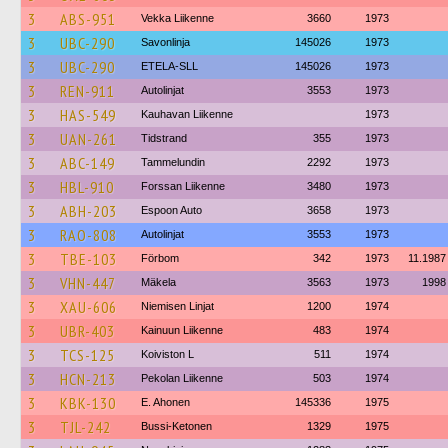
3
ABS-951
Vekka Liikenne
3660
1973
3
UBC-290
Savonlinja
145026
1973
3
UBC-290
ETELA-SLL
145026
1973
3
REN-911
Autolinjat
3553
1973
3
HAS-549
Kauhavan Liikenne
1973
3
UAN-261
Tidstrand
355
1973
3
ABC-149
Tammelundin
2292
1973
3
HBL-910
Forssan Liikenne
3480
1973
3
ABH-203
Espoon Auto
3658
1973
3
RAO-808
Autolinjat
3553
1973
3
TBE-103
Förbom
342
1973
11.1987
3
VHN-447
Mäkela
3563
1973
1998
3
XAU-606
Niemisen Linjat
1200
1974
3
UBR-403
Kainuun Liikenne
483
1974
3
TCS-125
Koiviston L
511
1974
3
HCN-213
Pekolan Liikenne
503
1974
3
KBK-130
E. Ahonen
145336
1975
3
TJL-242
Bussi-Ketonen
1329
1975