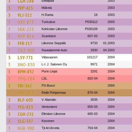
3
CGH-288
Eteläpää
2003
3
YVP-423
Mäkela
2003
3
VLI-522
H.Ranta
16
2003
3
HXY-873
Turkubus
P030112
2003
3
SKK-223
Kokkolan Liikenne
P030109
2003
3
XYP-814
Svanbäck
607-03
2003
3
FFR-217
Liikenne Seppälä
9733
01.2003
3
TKZ-989
Rautalammin Auto
2930
04.2003
3
LSY-771
Viitasaaren
101217
2004
3
XNO-830
L-l. J. Salonen Oy
9971
2004
3
BPM-852
Porin Linjat
3291
2004
3
TPG-784
LSL
820-04
2004
3
VBI-362
PS-Bussi
2004
3
HMF-311
Etelä-Pohjanmaa
876-04
2004
3
BLF-603
V. Alamäki
3035
2004
3
YFG-815
Ventoniemi
655-03
2004
3
CGH-251
Elimäen Liikenne
665-03
2004
3
SLG-357
Kosonen
2004
3
NGB-990
Tjt Ari Arvela
754-04
2004