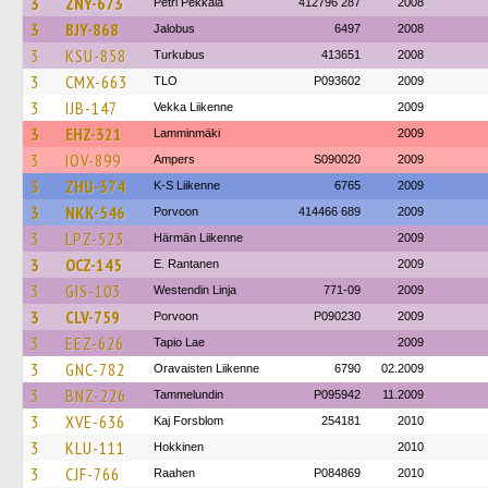
3
ZNY-673
Petri Pekkala
412796 287
2008
3
BJY-868
Jalobus
6497
2008
3
KSU-858
Turkubus
413651
2008
3
CMX-663
TLO
P093602
2009
3
IJB-147
Vekka Liikenne
2009
3
EHZ-321
Lamminmäki
2009
3
IOV-899
Ampers
S090020
2009
3
ZHU-374
K-S Liikenne
6765
2009
3
NKK-546
Porvoon
414466 689
2009
3
LPZ-523
Härmän Liikenne
2009
3
OCZ-145
E. Rantanen
2009
3
GIS-103
Westendin Linja
771-09
2009
3
CLV-759
Porvoon
P090230
2009
3
EEZ-626
Tapio Lae
2009
3
GNC-782
Oravaisten Liikenne
6790
02.2009
3
BNZ-226
Tammelundin
P095942
11.2009
3
XVE-636
Kaj Forsblom
254181
2010
3
KLU-111
Hokkinen
2010
3
CJF-766
Raahen
P084869
2010