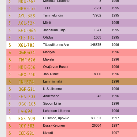
3
NBU-467
Mikkolan Liikenne
8
1995
3
NBH-632
TLO
7631
1995
3
AYU-388
Tammelundin
77952
1995
3
AGL-324
Mörö
1995
3
BGO-965
Joensuun Linja
1671
1995
3
XFZ-132
OlliBus
1603
1995
3
XGL-785
Tilausliikenne Are
148575
1996
3
OGP-321
Mäntylä
1996
3
TMF-626
Mäkela
1996
3
NBK-366
Orajärven Bussit
1996
3
GBX-730
Jani Rinne
8000
1996
3
RNI-874
Lamminmäki
1996
3
OGP-321
K-S Liikenne
1996
3
ZGS-203
Andersson
43
1996
3
OGG-105
Sipoon Linja
1996
3
IIA-694
Lehtosen Liikenne
1996
3
RGS-599
Uusimaa, прочие
835-97
1997
3
RGY-502
Bussi-Ketonen
26054
1997
3
CCE-581
Kivistö
1997