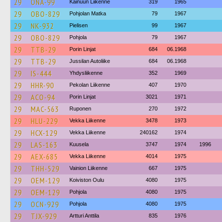
29
ONA-99
Kainuun Liikenne
319
1965
29
OBO-829
Pohjolan Matka
79
1967
29
NK-932
Pielisen
99
1967
29
OBO-829
Pohjola
79
1967
29
TTB-29
Porin Linjat
684
06.1968
29
TTB-29
Jussilan Autoliike
684
06.1968
29
IS-444
Yhdysliikenne
352
1969
29
HHR-90
Pekolan Liikenne
407
1970
29
ACO-94
Porin Linjat
3021
1971
29
MAC-563
Ruponen
270
1972
29
HLU-229
Vekka Liikenne
3478
1973
29
HCX-129
Vekka Liikenne
240162
1974
29
LAS-163
Kuusela
3747
1974
1996
29
AEX-685
Vekka Liikenne
4014
1975
29
THH-529
Vainion Liikenne
667
1975
29
OEM-129
Koiviston Oulu
4080
1975
29
OEM-129
Pohjola
4080
1975
29
OCN-929
Pohjola
4080
1975
29
TJX-929
Artturi Anttila
835
1976