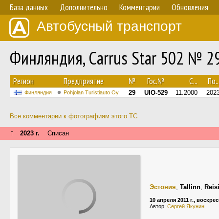
База данных
Дополнительно
Комментарии
Обновления
Автобусный транспорт
Финляндия, Carrus Star 502 № 2
Регион
Предприятие
№
Гос.№
С...
По..
29
UIO-529
11.2000
202
Финляндия
Pohjolan Turistiauto Oy
Все комментарии к фотографиям этого ТС
↑
2023 г.
Списан
Эстония
,
Tallinn
,
Reis
10 апреля 2011 г., воскре
Автор:
Сергей Якунин