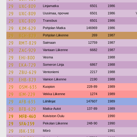
29
UXC-809
Linjamatka
6501
1986
29
UXC-809
Uusimaa, прочие
6501
1986
29
UXC-809
Transbus
6501
1986
29
KJM-629
Pohjolan Matka
146969
1986
29
BCH-829
Pohjolan Liikenne
269
1987
29
RMT-829
Saimaan
12759
1987
29
ZAC-929
Vantaan Liikenne
6682
1987
29
EHJ-800
Vesma
1988
29
EKA-729
Someron Linja
6867
1988
29
ZBU-629
Ventoniemi
2217
1988
29
EHB-829
Vainion Liikenne
2190
1988
29
OSM-635
Kuopion
228-89
1989
29
IEM-229
Vekka Liikenne
1274
1989
29
AFB-635
Lähilinjat
147607
1989
29
BFB-629
Matka-Autot
137-89
1989
29
MFB-460
Koiviston Oulu
1990
29
SFA-259
Pekolan Liikenne
248-90
1990
29
JBK-138
Mörö
1991