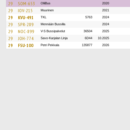
29
SOM-653
OlliBus
2020
29
IOV-215
Muurinen
2021
29
KVU-491
TKL
5763
2024
29
SPR-289
Mennään Bussilla
2024
29
NOC-899
V-S Bussipalvelut
36504
2025
29
JOH-774
Savo-Karjalan Linja
6D44
10.2025
29
FSU-100
Petri Pekkala
135877
2026