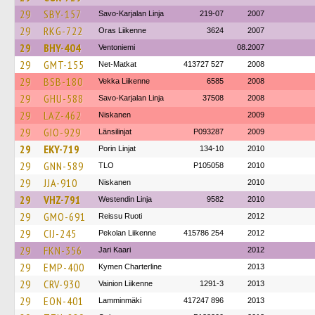
29
SBY-157
Savo-Karjalan Linja
219-07
2007
29
RKG-722
Oras Liikenne
3624
2007
29
BHY-404
Ventoniemi
08.2007
29
GMT-155
Net-Matkat
413727 527
2008
29
BSB-180
Vekka Liikenne
6585
2008
29
GHU-588
Savo-Karjalan Linja
37508
2008
29
LAZ-462
Niskanen
2009
29
GIO-929
Länsilinjat
P093287
2009
29
EKY-719
Porin Linjat
134-10
2010
29
GNN-589
TLO
P105058
2010
29
JJA-910
Niskanen
2010
29
VHZ-791
Westendin Linja
9582
2010
29
GMO-691
Reissu Ruoti
2012
29
CIJ-245
Pekolan Liikenne
415786 254
2012
29
FKN-356
Jari Kaari
2012
29
EMP-400
Kymen Charterline
2013
29
CRV-930
Vainion Liikenne
1291-3
2013
29
EON-401
Lamminmäki
417247 896
2013