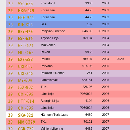
29
VYC-683
Koiviston L
9363
2001
29
HKG-429
Korsisaari
4456
2002
29
ENF-974
Korsisaari
4456
2002
29
BJF-815
STA
197
2003
29
REY-473
Pohjolan Liikenne
646-03
05.2003
29
ESF-635
Töysän Linja
769-04
2004
29
GFT-623
Makkonen
2004
29
MLT-662
Revon
9953
2004
29
EXZ-388
Paunu
789-04
2004
2020
29
ORI-167
Porvoon
914-05
2005
29
ORI-246
Pekolan Liikenne
241
2005
29
IAY-609
Lamminmäki
558181
2005
29
JGX-802
TuKL
226-06
2006
29
OXI-695
Länsilinjat
P060924
2006
29
HTF-614
Åbergin Linja
4104
2006
29
OXI-695
Länsilinjat
P060924
2006
29
SKA-821
Hämeen Turistiauto
6460
2007
29
MMK-329
TKL
70121
2007
29
CGK-729
Vainion Liikenne
6482
2007