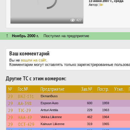
13 июня 2007 г., среда
Автор:
Ilin
427
↑
Ноябрь 2000 г.
Поступил на предприятие
Ваш комментарий
Вы не
вошли на сайт
.
Комментарии могут оставлять только зарегистрированные пользов
Другие ТС с этим номером:
№
Гос.№
Предприятие
Зав.№
Постр.
Утил.
29
BNZ-131
EkmanBuss
29
AA-398
Espoon Auto
600
1959
29
TJC-29
Artturi Anttila
229
1963
29
HAA-49
Vekka Liikenne
462
1964
29
OCT-429
Kainuun Liikenne
319
1965