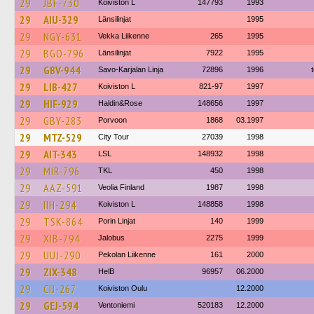
29
JBF-730
Koiviston L
147793
1993
29
AIU-329
Länsilinjat
1995
29
NGY-631
Vekka Liikenne
265
1995
29
BGO-796
Länsilinjat
7922
1995
29
GBV-944
Savo-Karjalan Linja
72896
1996
29
LIB-427
Koiviston L
821-97
1997
29
HIF-929
Haldin&Rose
148656
1997
29
GBY-283
Porvoon
1868
03.1997
29
MTZ-529
City Tour
27039
1998
29
AIT-343
LSL
148932
1998
29
MIR-796
TKL
450
1998
29
AAZ-591
Veolia Finland
1987
1998
29
IIH-294
Koiviston L
148858
1998
29
TSK-864
Porin Linjat
140
1999
29
XIB-794
Jalobus
2275
1999
29
UUJ-290
Pekolan Liikenne
161
2000
29
ZIX-348
HelB
96957
06.2000
29
CIJ-267
Koiviston Oulu
12.2000
29
GEJ-594
Ventoniemi
520183
12.2000