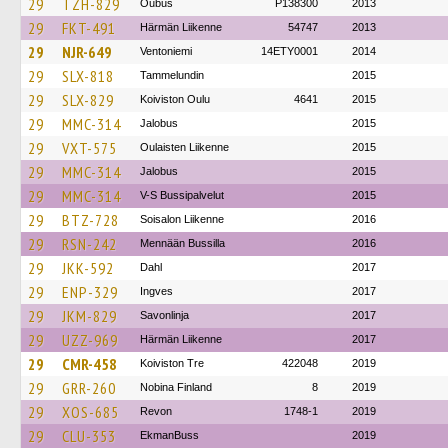
29
TZH-829
Oubus
P138300
2013
29
FKT-491
Härmän Liikenne
54747
2013
29
NJR-649
Ventoniemi
14ETY0001
2014
29
SLX-818
Tammelundin
2015
29
SLX-829
Koiviston Oulu
4641
2015
29
MMC-314
Jalobus
2015
29
VXT-575
Oulaisten Liikenne
2015
29
MMC-314
Jalobus
2015
29
MMC-314
V-S Bussipalvelut
2015
29
BTZ-728
Soisalon Liikenne
2016
29
RSN-242
Mennään Bussilla
2016
29
JKK-592
Dahl
2017
29
ENP-329
Ingves
2017
29
JKM-829
Savonlinja
2017
29
UZZ-969
Härmän Liikenne
2017
29
CMR-458
Koiviston Tre
422048
2019
29
GRR-260
Nobina Finland
8
2019
29
XOS-685
Revon
1748-1
2019
29
CLU-353
EkmanBuss
2019