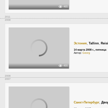
465
2011
2008
Эстония
,
Tallinn
,
Reis
14 марта 2008 г., пятница
Автор:
Georg
455
2008
2007
Санкт-Петербург
,
Дво