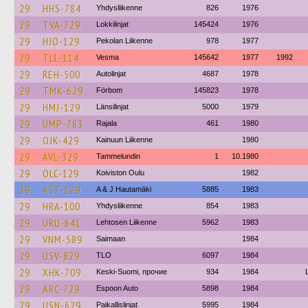
29
HHS-784
Yhdysliikenne
826
1976
29
TVA-729
Lokkilinjat
145424
1976
29
HJO-129
Pekolan Liikenne
978
1977
29
TLL-114
Vesma
145642
1977
1992
29
REH-500
Autolinjat
4687
1978
29
TMK-629
Förbom
145823
1978
29
HMJ-129
Länsilinjat
5000
1979
29
UMP-783
Rajala
461
1980
29
OJK-429
Kainuun Liikenne
1980
29
AVL-329
Tammelundin
1
10.1980
29
OLC-129
Koiviston Oulu
1982
29
AST-129
A & J Hautamäki
5885
1983
29
HRA-100
Yhdysliikenne
854
1983
29
URU-641
Lehtosen Liikenne
5962
1983
29
VNM-589
Saimaan
1984
29
USV-829
TLO
6097
1984
29
XHK-709
Keski-Suomi, прочие
934
1984
29
ARC-729
Espoon Auto
5898
1984
29
USN-629
Paikallislinjat
5995
1984