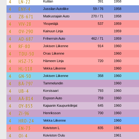
4
LN-22
Kutilan
391
1958
4
ENY-4
Jussilan Autoliike
59 / 76
1958
4
ZB-671
Matkustajain Auto
270 / 71
1958
4
VIV-28
Ykspetäjä
537
1959
4
OV-290
Kainuun Linja
1959
4
AD-687
Friherrsin Auto
462 / 71
1959
4
RF-80
Jokisen Liikenne
914
1960
4
TDU-50
Oras Liikenne
1960
4
HSZ-75
Hämeen Linja
720
1960
4
HL-118
Vekka Liikenne
1960
4
GN-50
Jokisen Liikenne
358
1960
4
BÄ-797
Tammelundin
1960
4
UB-4
Korsisaari
793
1960
4
AÄ-814
Espoon Auto
759
1960
4
OY-853
Kajaanin Kaupunkilinjat
645
1960
4
ZI-96
Henriksson
700
1960
4
HRO-24
Vekka Liikenne
1960
4
EN-73
Koiviston L
835
1961
4
OI-4
Koiviston Oulu
1961