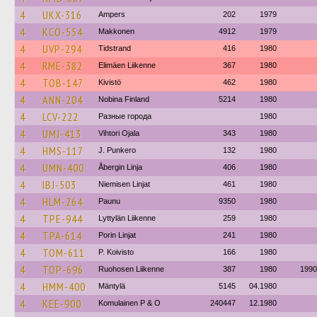
4
UKX-316
Ampers
202
1979
4
KCO-554
Makkonen
4912
1979
4
UVP-294
Tidstrand
416
1980
4
RME-382
Elimäen Liikenne
367
1980
4
TOB-147
Kivistö
462
1980
4
ANN-204
Nobina Finland
5214
1980
4
LCV-222
Разные города
1980
4
UMJ-413
Vihtori Ojala
343
1980
4
HMS-117
J. Punkero
132
1980
4
UMN-400
Åbergin Linja
406
1980
4
IBJ-503
Niemisen Linjat
461
1980
4
HLM-264
Paunu
9350
1980
4
TPE-944
Lyttylän Liikenne
259
1980
4
TPA-614
Porin Linjat
241
1980
4
TOM-611
P. Koivisto
166
1980
4
TOP-696
Ruohosen Liikenne
387
1980
1990
4
HMM-400
Mäntylä
5145
04.1980
4
KEE-900
Komulainen P & O
240447
12.1980