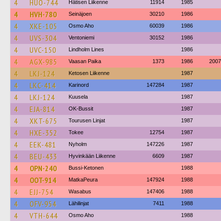
4
HUO-744
Hätisen Liikenne
11914
1985
4
HVH-780
Seinäjoen
30210
1986
4
XKE-105
Osmo Aho
60039
1986
4
UVS-304
Ventoniemi
30152
1986
4
UVC-150
Lindholm Lines
1986
4
AGX-985
Vaasan Paika
1373
1986
2007
4
LKJ-124
Ketosen Liikenne
1987
4
LKC-414
Karinord
147284
1987
4
LKJ-124
Kuusela
1987
4
EJA-814
OK-Bussit
1987
4
XKT-675
Tourusen Linjat
1987
4
HXE-352
Tokee
12754
1987
4
EEK-481
Nyholm
147226
1987
4
BEU-433
Hyvinkään Liikenne
6609
1987
4
OPN-240
Bussi-Ketonen
1988
4
OOT-914
MatkaPeura
147924
1988
4
EJJ-754
Wasabus
147406
1988
4
OFV-954
Lähilinjat
7411
1988
4
VTH-644
Osmo Aho
1988