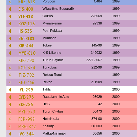
4
KRS-618
Porvoon
C484
1999
4
EIS-400
Wikströms Busstrafik
1999
4
VIT-418
OlliBus
228069
1999
4
KOZ-113
Mynäliikenne
92338
1999
4
IIS-333
Petri Pekkala
1999
4
BGT-181
Muurinen
1999
4
XIB-444
Tokee
145-99
1999
4
MYB-610
K-S Liikenne
149032
1999
4
XIB-790
Turun Citybus
2271 / 067
1999
4
ROF-354
Turkubus
212-99
1999
4
TIZ-702
Reissu Ruoti
1999
4
XIO-466
Revon
211909
1999
4
IYL-299
Tyllilä
2000
4
CYE-273
Rautalammin Auto
93029
2000
4
ZIX-285
HelB
42
2000
4
MYF-573
Turun Citybus
50473
2000
4
FEP-992
Helmikkala
374-00
2000
4
MRG-842
Kasilinja
149003
2000
4
IVG-344
Matka-Niinimäki
30656
2000