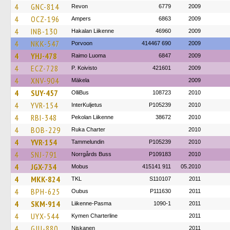
4
GNC-814
Revon
6779
2009
4
OCZ-196
Ampers
6863
2009
4
INB-130
Hakalan Liikenne
46960
2009
4
NKK-547
Porvoon
414467 690
2009
4
YHJ-478
Raimo Luoma
6847
2009
4
ECZ-728
P. Koivisto
421601
2009
4
XNV-904
Mäkela
2009
4
SUY-457
OlliBus
108723
2010
4
YVR-154
InterKuljetus
P105239
2010
4
RBI-348
Pekolan Liikenne
38672
2010
4
BOB-229
Ruka Charter
2010
4
YVR-154
Tammelundin
P105239
2010
4
SNJ-791
Norrgårds Buss
P109183
2010
4
JGX-734
Mobus
415141 911
05.2010
4
MKK-824
TKL
S110107
2011
4
BPH-625
Oubus
P111630
2011
4
SKM-914
Liikenne-Pasma
1090-1
2011
4
UYX-544
Kymen Charterline
2011
4
GJU-880
Niskanen
2011