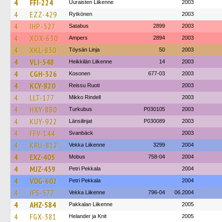
4
FFI-224
Uuraisten Liikenne
2003
4
EZZ-429
Rytkönen
2003
4
IHP-527
Satabus
2899
2003
4
XOX-630
Ampers
2894
2003
4
XKL-830
Töysän Linja
50
2003
4
VLI-548
Heikkilän Liikenne
14
2003
4
CGH-326
Kosonen
677-03
2003
4
KCY-820
Reissu Ruoti
2003
4
LLT-177
Mikko Rindell
2003
4
HXY-880
Turkubus
P030105
2003
4
KUY-922
Länsilinjat
P030089
2003
4
FFV-144
Svanbäck
2003
4
KRU-812
Vekka Liikenne
3299
2004
4
EXZ-405
Mobus
758-04
2004
4
MJZ-459
Petri Pekkala
2004
4
VOG-602
Petri Pekkala
2004
4
JFS-577
Vekka Liikenne
796-04
06.2004
4
AHZ-584
Pakkalan Liikenne
2005
4
FGX-381
Helander ja Knit
2005