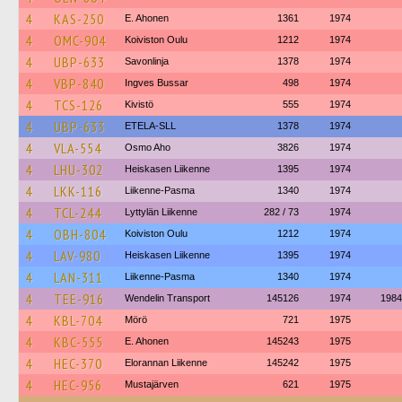
4
KAS-250
E. Ahonen
1361
1974
4
OMC-904
Koiviston Oulu
1212
1974
4
UBP-633
Savonlinja
1378
1974
4
VBP-840
Ingves Bussar
498
1974
4
TCS-126
Kivistö
555
1974
4
UBP-633
ETELA-SLL
1378
1974
4
VLA-554
Osmo Aho
3826
1974
4
LHU-302
Heiskasen Liikenne
1395
1974
4
LKK-116
Liikenne-Pasma
1340
1974
4
TCL-244
Lyttylän Liikenne
282 / 73
1974
4
OBH-804
Koiviston Oulu
1212
1974
4
LAV-980
Heiskasen Liikenne
1395
1974
4
LAN-311
Liikenne-Pasma
1340
1974
4
TEE-916
Wendelin Transport
145126
1974
1984
4
KBL-704
Mörö
721
1975
4
KBC-555
E. Ahonen
145243
1975
4
HEC-370
Elorannan Liikenne
145242
1975
4
HEC-956
Mustajärven
621
1975