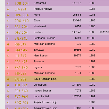
4
TOB-104
Koiviston L
147342
1988
4
EJJ-294
Разные города
1988
4
OPK-604
Mörö
953-88
1988
4
ROO-610
Enon
134-88
1988
4
ZBL-204
Korsisaari
6759
1988
4
OFV-204
Förbom
147346
1988
10.2018
4
BJE-841
Lehtosen Liikenne
6791
09.1988
4
RVI-649
Mikkolan Liikenne
7010
1989
4
CAA-145
Eteläpää
59695
1989
4
HIJ-643
Henriksson
19374
1989
4
AFA-473
Porvoon
1989
4
BFA-840
Ingves
7072
1989
4
TII-195
Mikkolan Liikenne
1274
1989
4
SJE-282
Savo-Karjalan Linja
1989
4
AFB-592
Lundström
147604
1989
4
BFA-840
Ingves Bussar
7072
1989
4
BVG-964
Lamminmäki
147434
1989
4
ROX-705
Anjalankosken Linja
1989
4
ROK-705
Anjalankosken Linja
57137
1989