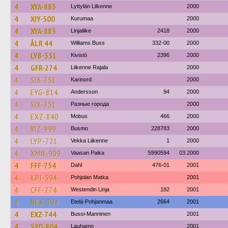
4
XYA-883
Lyttylän Liikenne
2000
4
XIY-500
Kurumaa
2000
4
XYA-883
Linjaliike
2418
2000
4
ÅLR 44
Williams Buss
332-00
2000
4
LYB-351
Kivistö
2396
2000
4
GFR-274
Liikenne Rajala
2000
4
SIX-751
Karinord
2000
4
EYG-814
Andersson
94
2000
4
SIX-751
Разные города
2000
4
EXZ-840
Mobus
466
2000
4
RIZ-999
Busmo
228783
2000
4
LYP-721
Vekka Liikenne
1
2000
4
XMN-909
Vaasan Paika
S990594
03.2000
4
FFF-754
Dahl
476-01
2001
4
KPI-594
Pohjolan Matka
2001
4
CFF-774
Westendin Linja
182
2001
4
NEX-394
Etelä-Pohjanmaa
2664
2001
4
EXZ-744
Bussi-Manninen
2001
4
SYO-804
Lauhamo
2001