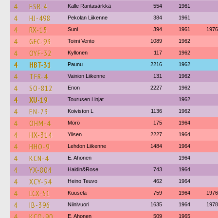
4
ESR-4
Kalle Rantasärkkä
554
1961
4
HJ-498
Pekolan Liikenne
384
1961
4
RX-15
Suni
394
1961
1976
4
GFC-93
Toimi Vento
1089
1962
4
OYF-32
Kyllonen
117
1962
4
HBT-31
Paunu
2216
1962
4
TFR-4
Vainion Liikenne
131
1962
4
SO-812
Enon
2227
1962
4
XU-19
Tourusen Linjat
1962
4
EN-73
Koiviston L
1136
1962
4
OHM-4
Mörö
175
1964
4
HX-314
Ylisen
2227
1964
4
HHO-9
Lehdon Liikenne
1484
1964
4
KCN-4
E. Ahonen
1964
4
YX-804
Haldin&Rose
743
1964
4
XCY-54
Heino Teuvo
462
1964
4
LCX-51
Kuusela
759
1964
1976
4
IB-396
Niinivuori
1635
1964
1978
4
KCO-90
E. Ahonen
509
1965