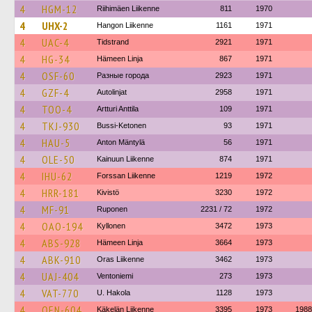
4
HGM-12
Riihimäen Liikenne
811
1970
4
UHX-2
Hangon Liikenne
1161
1971
4
UAC-4
Tidstrand
2921
1971
4
HG-34
Hämeen Linja
867
1971
4
OSF-60
Разные города
2923
1971
4
GZF-4
Autolinjat
2958
1971
4
TOO-4
Artturi Anttila
109
1971
4
TKJ-930
Bussi-Ketonen
93
1971
4
HAU-5
Anton Mäntylä
56
1971
4
OLE-50
Kainuun Liikenne
874
1971
4
IHU-62
Forssan Liikenne
1219
1972
4
HRR-181
Kivistö
3230
1972
4
MF-91
Ruponen
2231 / 72
1972
4
OAO-194
Kyllonen
3472
1973
4
ABS-928
Hämeen Linja
3664
1973
4
ABK-910
Oras Liikenne
3462
1973
4
UAJ-404
Ventoniemi
273
1973
4
VAT-770
U. Hakola
1128
1973
4
OEN-604
Käkelän Liikenne
3395
1973
1988