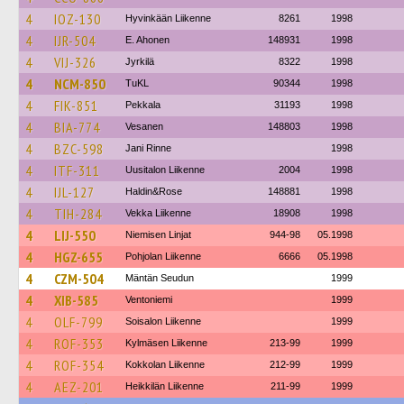
4
IOZ-130
Hyvinkään Liikenne
8261
1998
4
IJR-504
E. Ahonen
148931
1998
4
VIJ-326
Jyrkilä
8322
1998
4
NCM-850
TuKL
90344
1998
4
FIK-851
Pekkala
31193
1998
4
BIA-774
Vesanen
148803
1998
4
BZC-598
Jani Rinne
1998
4
ITF-311
Uusitalon Liikenne
2004
1998
4
IJL-127
Haldin&Rose
148881
1998
4
TIH-284
Vekka Liikenne
18908
1998
4
LIJ-550
Niemisen Linjat
944-98
05.1998
4
HGZ-655
Pohjolan Liikenne
6666
05.1998
4
CZM-504
Mäntän Seudun
1999
4
XIB-585
Ventoniemi
1999
4
OLF-799
Soisalon Liikenne
1999
4
ROF-353
Kylmäsen Liikenne
213-99
1999
4
ROF-354
Kokkolan Liikenne
212-99
1999
4
AEZ-201
Heikkilän Liikenne
211-99
1999