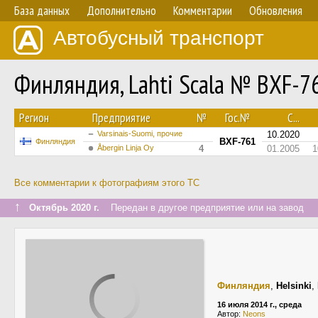
База данных
Дополнительно
Комментарии
Обновления
Автобусный транспорт
Финляндия, Lahti Scala № BXF-7
Регион
Предприятие
№
Гос.№
С...
Varsinais-Suomi, прочие
10.2020
BXF-761
Финляндия
Åbergin Linja Oy
4
01.2005
1
Все комментарии к фотографиям этого ТС
↑
Октябрь 2020 г.
Передан в другое предприятие или на завод
Финляндия
,
Helsinki
,
16 июля 2014 г., среда
Автор:
Neons