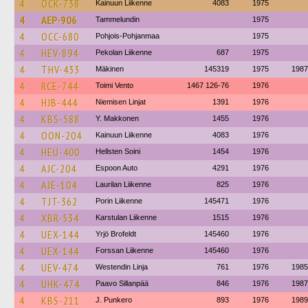
4
OCK-738
Kainuun Liikenne
4083
1975
4
AEP-906
Tammelundin
1975
4
OCC-680
Pohjois-Pohjanmaa
1975
4
HEV-894
Pekolan Liikenne
687
1975
4
THV-433
Mäkinen
145319
1975
1987
4
RCE-744
Toimi Vento
1467 126-76
1976
4
HJB-444
Niemisen Linjat
1391
1976
4
KBS-588
Y. Makkonen
1455
1976
4
OON-204
Kainuun Liikenne
4083
1976
4
HEU-400
Hellsten Soini
1454
1976
4
AJC-204
Espoon Auto
4291
1976
4
AJE-104
Laurilan Liikenne
825
1976
4
TJT-362
Porin Liikenne
145471
1976
4
XBR-534
Karstulan Liikenne
1515
1976
4
UEX-144
Yrjö Brofeldt
145460
1976
4
UEX-144
Forssan Liikenne
145460
1976
4
UEV-474
Westendin Linja
761
1976
1985
4
UHK-474
Paavo Sillanpää
846
1976
1987
4
KBS-211
J. Punkero
893
1976
1989