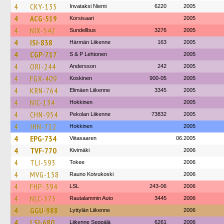
4
CKY-135
Invataksi Niemi
6220
2005
4
ACG-519
Korsisaari
2005
4
NIX-542
Sundellbus
3276
2005
4
ISI-838
Härmän Liikenne
163
2005
4
CGP-717
S & P Lehtonen
2005
4
ORI-244
Andersson
242
2005
4
FGX-409
Koskinen
900-05
2005
4
KRN-764
Elimäen Liikenne
3345
2005
4
NIC-134
Hokkinen
2005
4
CHN-954
Pekolan Liikenne
73832
2005
4
JHN-712
Hokkinen
2005
4
EPG-734
Viitasaaren
06.2005
4
TVF-770
Kivimäki
2006
4
TLI-593
Tokee
2006
4
MVG-158
Rauno Koivukoski
2006
4
FHP-394
LSL
243-06
2006
4
NLC-575
Rautalammin Auto
3445
2006
4
GGU-988
Lyttylän Liikenne
2006
4
LSI-680
Liikenne Seppälä
6261
2006