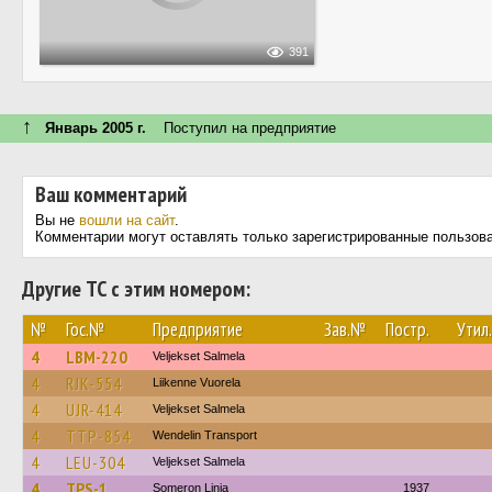
391
↑
Январь 2005 г.
Поступил на предприятие
Ваш комментарий
Вы не
вошли на сайт
.
Комментарии могут оставлять только зарегистрированные пользов
Другие ТС с этим номером:
№
Гос.№
Предприятие
Зав.№
Постр.
Утил.
4
LBM-220
Veljekset Salmela
4
RJK-554
Liikenne Vuorela
4
UJR-414
Veljekset Salmela
4
TTP-854
Wendelin Transport
4
LEU-304
Veljekset Salmela
4
TPS-1
Someron Linja
1937