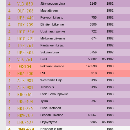
4
VLB-830
Järviseudun Linja
2145
1982
4
OLP-206
Mustajärven
1982
4
UPS-440
Porvoon kirjasto
755
1982
4
TRX-209
Elimäen Liikenne
5506
1982
4
UOO-516
Uusimaa, прочие
722
1982
4
UOO-221
Mikkolan Liikenne
674
1982
4
TSK-761
Päntäneen Linjat
1982
4
UPE-304
Sukulan Linja
5759
1982
4
VLS-761
Dahl
50882
05.1982
4
IEX-104
Pekolan Liikenne
146598
1983
4
HRA-400
LSL
5910
1983
4
ATK-981
Westendin Linja
3196
1983
4
ATK-981
Transbus
3196
1983
4
RJN-761
Etelä-Savo, прочие
1983
4
URC-404
Tyllilä
5797
1983
4
HRT-285
Bussi-Ketonen
1983
4
HRV-700
Lehdon Liikenne
146667
1983
4
LHO-527
Linjayhtymä
5805
05.1983
4
OMK-684
Helander ja Knit
1984