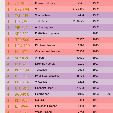
4
ZII-963
Ketosen Liikenne
7541
1992
4
OSY-894
SLT
1412 / 115
1992
4
YAL-749
Saaren Auto
7454
1992
4
LLF-294
Turkubus
1158 / 25
1992
4
VIP-821
Arolan Kuljetus
1992
4
SFK-709
Etelä-Savo, прочие
1992
4
TGP-560
Astor
72967
1993
4
MRG-799
Elimäen Liikenne
1290
1993
4
BIN-972
Oravaisten Liikenne
72968
1993
4
SPZ-839
Ampers
30091
1993
4
UFU-431
Liikenne Vuorela
1121
1993
4
RKZ-194
Turkubus
7608
1993
4
HGG-612
Hyvinkään Liikenne
45793
1993
4
CCT-754
V. Alamäki
1292
1993
4
UFU-950
Lindholm Lines
20653
1993
4
AGO-810
Henriksson
30115
1993
12.2021
4
RKI-933
Mäkela
2414
1994
4
LGF-866
Lehtosen Liikenne
1488
1994
4
JBM-241
Veolia Finland
7743
1994