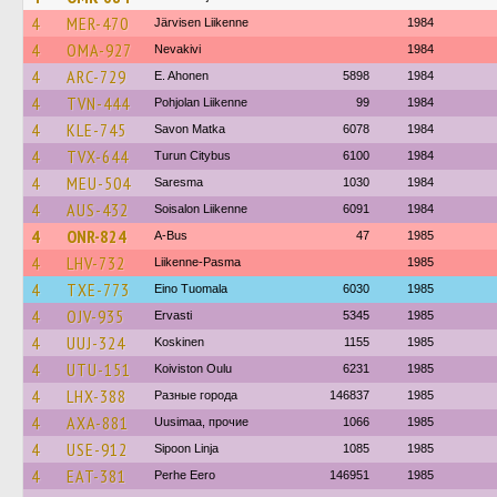
4
MER-470
Järvisen Liikenne
1984
4
OMA-927
Nevakivi
1984
4
ARC-729
E. Ahonen
5898
1984
4
TVN-444
Pohjolan Liikenne
99
1984
4
KLE-745
Savon Matka
6078
1984
4
TVX-644
Turun Citybus
6100
1984
4
MEU-504
Saresma
1030
1984
4
AUS-432
Soisalon Liikenne
6091
1984
4
ONR-824
A-Bus
47
1985
4
LHV-732
Liikenne-Pasma
1985
4
TXE-773
Eino Tuomala
6030
1985
4
OJV-935
Ervasti
5345
1985
4
UUJ-324
Koskinen
1155
1985
4
UTU-151
Koiviston Oulu
6231
1985
4
LHX-388
Разные города
146837
1985
4
AXA-881
Uusimaa, прочие
1066
1985
4
USE-912
Sipoon Linja
1085
1985
4
EAT-381
Perhe Eero
146951
1985