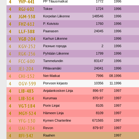
4
YVP-441
PP Tilausmatkat
1772
1996
4
RGJ-602
Tokee
1724
1996
4
JGM-558
Korpelan Liikenne
148546
1996
4
FHZ-612
P. Koivisto
1760
1996
4
LLF-388
Paanasen
24045
1996
4
VGB-204
Karhun Liikenne
1996
4
KGV-252
Разные города
2
1996
4
RGK-256
Pyhtään Liikenne
1799
1996
4
FCC-600
Tammelundin
83147
1996
4
JEJ-204
Pihlavamäki
24041
1996
4
CHJ-152
Net-Matkat
7996
08.1996
4
OGV-599
Porvoon kirjasto
10356
11.1996
4
LIB-483
Anjalankosken Linja
896-97
1997
4
LIB-314
Kurumaa
870-97
1997
4
VGT-184
Porin Linjat
8105
1997
4
MGY-524
Hämeen Linja
8109
1997
4
YFG-130
Kymen Charterline
671565
1997
4
UAI-704
Revon
879-97
1997
4
RFI-342
Raahen
1997