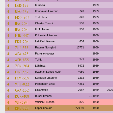
4
LBR-396
Kuusela
1989
4
UFC-425
Kauhavan Liikenne
749
1989
4
EKO-504
Turkubus
626
1989
4
IEA-204
Charter Tuomi
536
1989
4
IEA-204
U. T. Tuomi
536
1989
4
MJN-447
Kokkolan Liikenne
1989
4
EKR-204
Leiniön Liikenne
634
1989
4
ZHJ-756
Ragnar Norrgård
13771
1989
4
AFA-473
Разные города
1989
4
AFB-835
TuKL
747
1989
4
ZEN-204
Lähilinjat
6972
1989
4
EJN-273
Rauman Kohde-Auto
4080
1989
4
FCM-519
Korpelan Liikenne
1232
1989
4
VTT-822
Päntäneen Linjat
4261
1989
4
CAA-132
Linjamatka
7087
1989
2020
4
ROK-408
Bussi Timossi
01.1989
4
VJF-594
Vainion Liikenne
826
1990
4
RPE-727
Lappi, прочие
279-90
1990