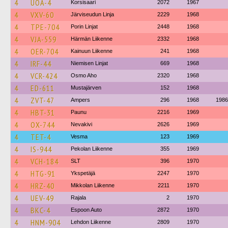
4
UOA-4
Korsisaari
2072
1967
4
VXV-60
Järviseudun Linja
2229
1968
4
TPE-704
Porin Linjat
2448
1968
4
VJA-559
Härmän Liikenne
2332
1968
4
OER-704
Kainuun Liikenne
241
1968
4
IRF-44
Niemisen Linjat
669
1968
4
VCR-424
Osmo Aho
2320
1968
4
ED-611
Mustajärven
152
1968
4
ZVT-47
Ampers
296
1968
1986
4
HBT-31
Paunu
2216
1969
4
OX-744
Nevakivi
2626
1969
4
TET-4
Vesma
123
1969
4
IS-944
Pekolan Liikenne
355
1969
4
VCH-184
SLT
396
1970
4
HTG-91
Ykspetäjä
2247
1970
4
HRZ-40
Mikkolan Liikenne
2211
1970
4
UEV-49
Rajala
2
1970
4
BKC-4
Espoon Auto
2872
1970
4
HNM-904
Lehdon Liikenne
2809
1970