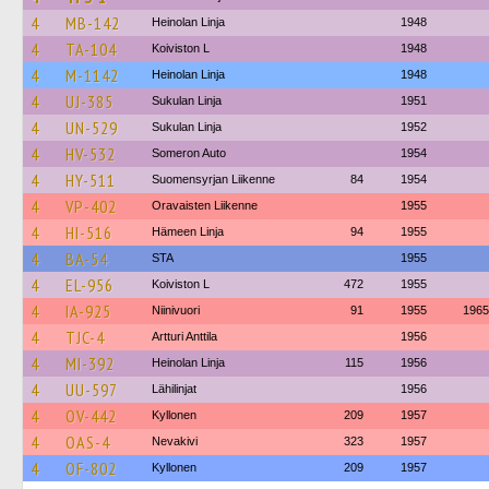
4
MB-142
Heinolan Linja
1948
4
TA-104
Koiviston L
1948
4
M-1142
Heinolan Linja
1948
4
UJ-385
Sukulan Linja
1951
4
UN-529
Sukulan Linja
1952
4
HV-532
Someron Auto
1954
4
HY-511
Suomensyrjan Liikenne
84
1954
4
VP-402
Oravaisten Liikenne
1955
4
HI-516
Hämeen Linja
94
1955
4
BA-54
STA
1955
4
EL-956
Koiviston L
472
1955
4
IA-925
Niinivuori
91
1955
1965
4
TJC-4
Artturi Anttila
1956
4
MI-392
Heinolan Linja
115
1956
4
UU-597
Lähilinjat
1956
4
OV-442
Kyllonen
209
1957
4
OAS-4
Nevakivi
323
1957
4
OF-802
Kyllonen
209
1957