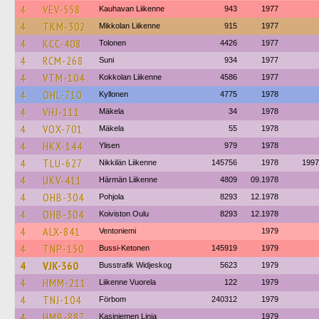
4
VEV-558
Kauhavan Liikenne
943
1977
4
TKM-302
Mikkolan Liikenne
915
1977
4
KCC-408
Tolonen
4426
1977
4
RCM-268
Suni
934
1977
4
VTM-104
Kokkolan Liikenne
4586
1977
4
OHL-710
Kyllonen
4775
1978
4
VHJ-111
Mäkela
34
1978
4
VOX-701
Mäkela
55
1978
4
HKX-144
Ylisen
979
1978
4
TLU-627
Nikkilän Liikenne
145756
1978
1997
4
UKV-411
Härmän Liikenne
4809
09.1978
4
OHB-304
Pohjola
8293
12.1978
4
OHB-304
Koiviston Oulu
8293
12.1978
4
ALX-841
Ventoniemi
1979
4
TNP-150
Bussi-Ketonen
145919
1979
4
VJK-360
Busstrafik Widjeskog
5623
1979
4
HMM-211
Liikenne Vuorela
122
1979
4
TNJ-104
Förbom
240312
1979
4
HMB-887
Kasiniemen Linja
1979