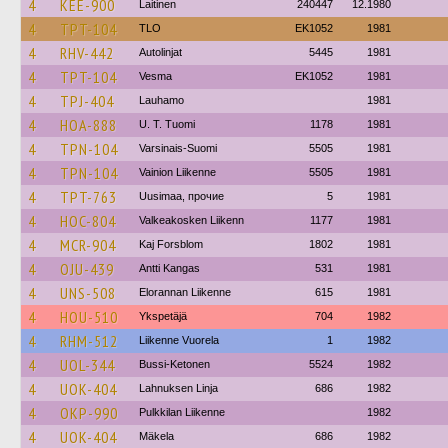
4
KEE-900
Laitinen
240447
12.1980
4
TPT-104
TLO
EK1052
1981
4
RHV-442
Autolinjat
5445
1981
4
TPT-104
Vesma
EK1052
1981
4
TPJ-404
Lauhamo
1981
4
HOA-888
U. T. Tuomi
1178
1981
4
TPN-104
Varsinais-Suomi
5505
1981
4
TPN-104
Vainion Liikenne
5505
1981
4
TPT-763
Uusimaa, прочие
5
1981
4
HOC-804
Valkeakosken Liikenn
1177
1981
4
MCR-904
Kaj Forsblom
1802
1981
4
OJU-439
Antti Kangas
531
1981
4
UNS-508
Elorannan Liikenne
615
1981
4
HOU-510
Ykspetäjä
704
1982
4
RHM-512
Liikenne Vuorela
1
1982
4
UOL-344
Bussi-Ketonen
5524
1982
4
UOK-404
Lahnuksen Linja
686
1982
4
OKP-990
Pulkkilan Liikenne
1982
4
UOK-404
Mäkela
686
1982