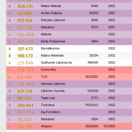
4
XUX-291
Matka Mäkelä
9449
2001
4
JEZ-888
Arolan Kuljetus
94559
2001
4
EYZ-564
Pekolan Liikenne
3546
2001
4
GIV-309
Wasabus
2570
2001
4
FGG-868
Mäkela
2001
4
NEX-394
Etelä-Pohjanmaa
2664
2001
4
SEF-670
Mynäliikenne
2002
4
VXR-170
Matka-Niinimäki
30334
2002
4
LSY-849
Sudhomin Liikenne Ay
398405
2002
4
THF-878
Osmo Aho
2002
4
ILA-445
TLO
S010301
2002
4
SAF-969
Härmän Liikenne
2002
4
KJY-238
Liikenne Vuorela
520156
2002
4
IRF-753
Tapio Lae
2771
2002
4
SKA-864
Turkubus
P010162
2002
4
KKY-854
Kaj Forsblom
2002
4
JKL-827
Niskanen
2904
2002
4
CJG-980
Ampers
S010416
03.2002