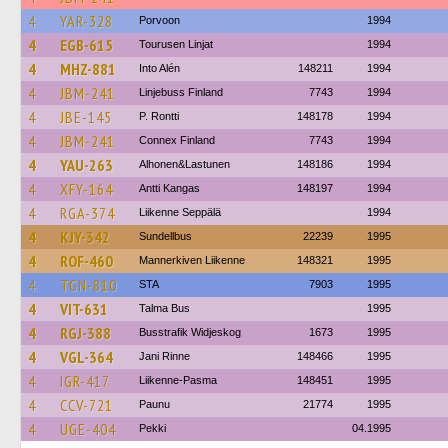
4
YAR-328
Porvoon
1994
4
EGB-615
Tourusen Linjat
1994
4
MHZ-881
Into Alén
148211
1994
4
JBM-241
Linjebuss Finland
7743
1994
4
JBE-145
P. Rontti
148178
1994
4
JBM-241
Connex Finland
7743
1994
4
YAU-263
Alhonen&Lastunen
148186
1994
4
XFY-164
Antti Kangas
148197
1994
4
RGA-374
Liikenne Seppälä
1994
4
KJY-342
Sundellbus
22239
1995
4
ROF-460
Mannerkiven Liikenne
148321
1995
4
TGN-810
STA
7903
1995
4
VIT-631
Talma Bus
1995
4
RGJ-388
Busstrafik Widjeskog
1673
1995
4
VGL-364
Jani Rinne
148466
1995
4
IGR-417
Liikenne-Pasma
148451
1995
4
CCV-721
Paunu
21774
1995
4
UGE-404
Pekki
04.1995