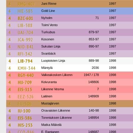
4
RMG-407
Jani Rinne
1997
4
HIE-585
Gold Line
1997
4
BZC-601
Nyholm
71
1997
4
LIB-588
Toimi Vento
1997
4
UAI-704
Turkubus
879-97
1997
4
JCA-992
Kosonen
853-97
1997
4
NJO-841
Sukulan Linja
890-97
1997
4
RFI-342
Svanbäck
1997
4
LIB-794
Luopioisten Linja
889-98
1998
4
KMH-344
Mäntylä
2036
1998
4
RGY-440
Valkeakosken Liikenn
1947 / 178
1998
4
HIJ-709
Koivuranta
148806
1998
4
EIS-315
Liikenne Vesma
7
1998
4
EEZ-526
Laitinen
148909
1998
4
EIJ-506
Mustajärven
1998
4
IIJ-100
Oravaisten Liikenne
140-98
1998
4
EIS-386
Toreniuksen Liikenne
148954
1998
4
HIS-253
Matka Mäkelä
1998
4
CCO-866
E. Rantanen
148687
1998