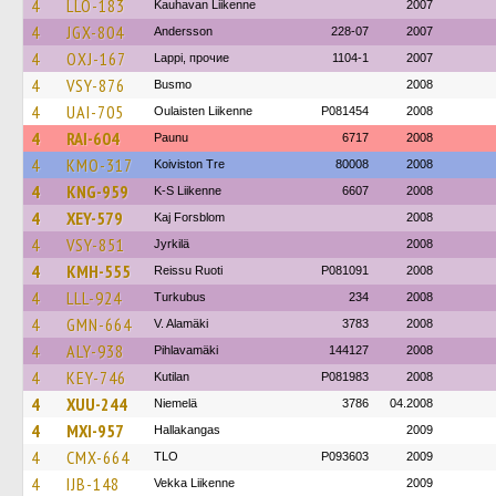
4
LLO-183
Kauhavan Liikenne
2007
4
JGX-804
Andersson
228-07
2007
4
OXJ-167
Lappi, прочие
1104-1
2007
4
VSY-876
Busmo
2008
4
UAI-705
Oulaisten Liikenne
P081454
2008
4
RAI-604
Paunu
6717
2008
4
KMO-317
Koiviston Tre
80008
2008
4
KNG-959
K-S Liikenne
6607
2008
4
XEY-579
Kaj Forsblom
2008
4
VSY-851
Jyrkilä
2008
4
KMH-555
Reissu Ruoti
P081091
2008
4
LLL-924
Turkubus
234
2008
4
GMN-664
V. Alamäki
3783
2008
4
ALY-938
Pihlavamäki
144127
2008
4
KEY-746
Kutilan
P081983
2008
4
XUU-244
Niemelä
3786
04.2008
4
MXI-957
Hallakangas
2009
4
CMX-664
TLO
P093603
2009
4
IJB-148
Vekka Liikenne
2009