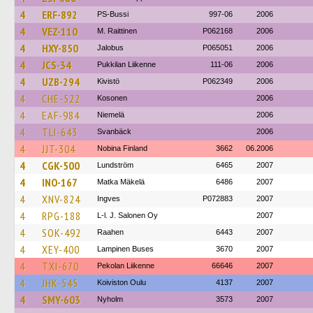
4
ERF-892
PS-Bussi
997-06
2006
4
VEZ-110
M. Raittinen
P062168
2006
4
HXY-850
Jalobus
P065051
2006
4
JCS-34
Pukkilan Liikenne
111-06
2006
4
UZB-294
Kivistö
P062349
2006
4
CHE-522
Kosonen
2006
4
EAF-984
Niemelä
2006
4
TLI-643
Svanbäck
2006
4
JJT-304
Nobina Finland
3662
06.2006
4
CGK-500
Lundström
6465
2007
4
INO-167
Matka Mäkelä
6486
2007
4
XNV-824
Ingves
P072883
2007
4
RPG-188
L-l. J. Salonen Oy
2007
4
SOK-492
Raahen
6443
2007
4
XEY-400
Lampinen Buses
3670
2007
4
TXI-670
Pekolan Liikenne
66646
2007
4
JHK-545
Koiviston Oulu
4137
2007
4
SMY-603
Nyholm
3573
2007