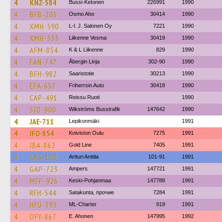
4
KNZ-584
Bussi-Ketonen
226991
1990
4
BFB-205
Osmo Aho
30414
1990
4
XMH-590
L-l. J. Salonen Oy
7221
1990
4
XMH-533
Liikenne Vesma
30419
1990
4
AFM-854
K & L Liikenne
829
1990
4
FAN-747
Åbergin Linja
302-90
1990
4
BFH-982
Saaristotie
30213
1990
4
EFA-657
Friherrsin Auto
30418
1990
4
CAP-491
Reissu Ruoti
1990
4
SJO-900
Wikströms Busstrafik
147642
1990
4
JAE-711
Lepikonmäki
1991
4
IFO-854
Koiviston Oulu
7275
1991
4
JBA-862
Gold Line
7405
1991
4
CAS-103
Artturi Anttila
101-91
1991
4
GAP-723
Ampers
147721
1991
4
MFP-926
Keski-Pohjanmaa
147788
1991
4
RFH-544
Satakunta, прочие
7284
1991
4
HFU-393
ML-Charter
919
1991
4
OFY-867
E. Ahonen
147995
1992