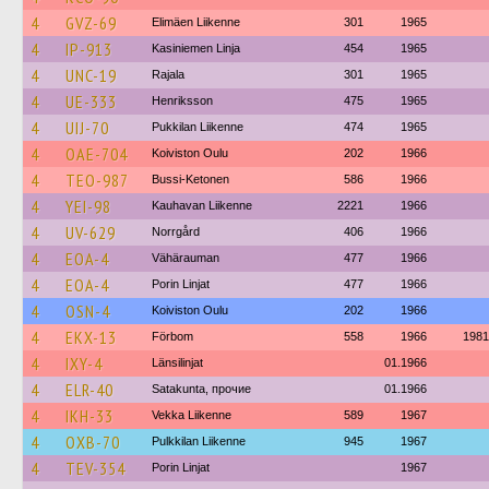
4
GVZ-69
Elimäen Liikenne
301
1965
4
IP-913
Kasiniemen Linja
454
1965
4
UNC-19
Rajala
301
1965
4
UE-333
Henriksson
475
1965
4
UIJ-70
Pukkilan Liikenne
474
1965
4
OAE-704
Koiviston Oulu
202
1966
4
TEO-987
Bussi-Ketonen
586
1966
4
YEI-98
Kauhavan Liikenne
2221
1966
4
UV-629
Norrgård
406
1966
4
EOA-4
Vähärauman
477
1966
4
EOA-4
Porin Linjat
477
1966
4
OSN-4
Koiviston Oulu
202
1966
4
EKX-13
Förbom
558
1966
1981
4
IXY-4
Länsilinjat
01.1966
4
ELR-40
Satakunta, прочие
01.1966
4
IKH-33
Vekka Liikenne
589
1967
4
OXB-70
Pulkkilan Liikenne
945
1967
4
TEV-354
Porin Linjat
1967