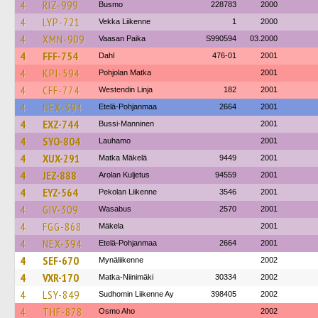
4
RIZ-999
Busmo
228783
2000
4
LYP-721
Vekka Liikenne
1
2000
4
XMN-909
Vaasan Paika
S990594
03.2000
4
FFF-754
Dahl
476-01
2001
4
KPI-594
Pohjolan Matka
2001
4
CFF-774
Westendin Linja
182
2001
4
NEX-394
Etelä-Pohjanmaa
2664
2001
4
EXZ-744
Bussi-Manninen
2001
4
SYO-804
Lauhamo
2001
4
XUX-291
Matka Mäkelä
9449
2001
4
JEZ-888
Arolan Kuljetus
94559
2001
4
EYZ-564
Pekolan Liikenne
3546
2001
4
GIV-309
Wasabus
2570
2001
4
FGG-868
Mäkela
2001
4
NEX-394
Etelä-Pohjanmaa
2664
2001
4
SEF-670
Mynäliikenne
2002
4
VXR-170
Matka-Niinimäki
30334
2002
4
LSY-849
Sudhomin Liikenne Ay
398405
2002
4
THF-878
Osmo Aho
2002