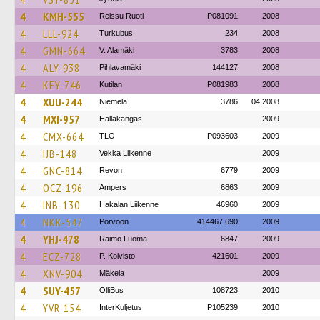
4
KMH-555
Reissu Ruoti
P081091
2008
4
LLL-924
Turkubus
234
2008
4
GMN-664
V. Alamäki
3783
2008
4
ALY-938
Pihlavamäki
144127
2008
4
KEY-746
Kutilan
P081983
2008
4
XUU-244
Niemelä
3786
04.2008
4
MXI-957
Hallakangas
2009
4
CMX-664
TLO
P093603
2009
4
IJB-148
Vekka Liikenne
2009
4
GNC-814
Revon
6779
2009
4
OCZ-196
Ampers
6863
2009
4
INB-130
Hakalan Liikenne
46960
2009
4
NKK-547
Porvoon
414467 690
2009
4
YHJ-478
Raimo Luoma
6847
2009
4
ECZ-728
P. Koivisto
421601
2009
4
XNV-904
Mäkela
2009
4
SUY-457
OlliBus
108723
2010
4
YVR-154
InterKuljetus
P105239
2010