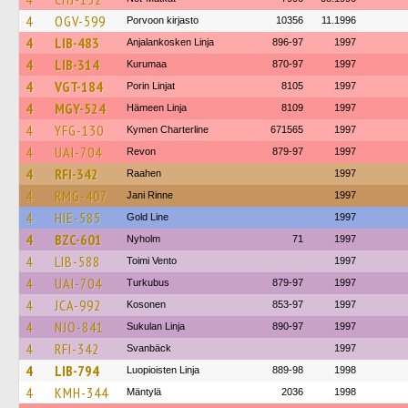
4
OGV-599
Porvoon kirjasto
10356
11.1996
4
LIB-483
Anjalankosken Linja
896-97
1997
4
LIB-314
Kurumaa
870-97
1997
4
VGT-184
Porin Linjat
8105
1997
4
MGY-524
Hämeen Linja
8109
1997
4
YFG-130
Kymen Charterline
671565
1997
4
UAI-704
Revon
879-97
1997
4
RFI-342
Raahen
1997
4
RMG-407
Jani Rinne
1997
4
HIE-585
Gold Line
1997
4
BZC-601
Nyholm
71
1997
4
LIB-588
Toimi Vento
1997
4
UAI-704
Turkubus
879-97
1997
4
JCA-992
Kosonen
853-97
1997
4
NJO-841
Sukulan Linja
890-97
1997
4
RFI-342
Svanbäck
1997
4
LIB-794
Luopioisten Linja
889-98
1998
4
KMH-344
Mäntylä
2036
1998