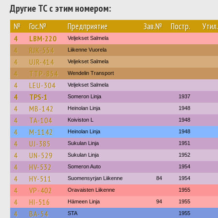
Другие ТС с этим номером:
№
Гос.№
Предприятие
Зав.№
Постр.
Утил.
4
LBM-220
Veljekset Salmela
4
RJK-554
Liikenne Vuorela
4
UJR-414
Veljekset Salmela
4
TTP-854
Wendelin Transport
4
LEU-304
Veljekset Salmela
4
TPS-1
Someron Linja
1937
4
MB-142
Heinolan Linja
1948
4
TA-104
Koiviston L
1948
4
M-1142
Heinolan Linja
1948
4
UJ-385
Sukulan Linja
1951
4
UN-529
Sukulan Linja
1952
4
HV-532
Someron Auto
1954
4
HY-511
Suomensyrjan Liikenne
84
1954
4
VP-402
Oravaisten Liikenne
1955
4
HI-516
Hämeen Linja
94
1955
4
BA-54
STA
1955