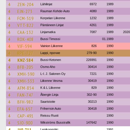
4
ZEN-204
Lähilinjat
6972
1989
4
EJN-273
Rauman Kohde-Auto
4080
1989
4
FCM-519
Korpelan Liikenne
1232
1989
4
VTT-822
Päntäneen Linjat
4261
1989
4
CAA-132
Linjamatka
7087
1989
2020
4
ROK-408
Bussi Timossi
01.1989
4
VJF-594
Vainion Liikenne
826
1990
4
RPE-727
Lappi, прочие
279-90
1990
4
KNZ-584
Bussi-Ketonen
226991
1990
4
BFB-205
Osmo Aho
30414
1990
4
XMH-590
L-l. J. Salonen Oy
7221
1990
4
XMH-533
Liikenne Vesma
30419
1990
4
AFM-854
K & L Liikenne
829
1990
4
FAN-747
Åbergin Linja
302-90
1990
4
BFH-982
Saaristotie
30213
1990
4
EFA-657
Friherrsin Auto
30418
1990
4
CAP-491
Reissu Ruoti
1990
4
SJO-900
Wikströms Busstrafik
147642
1990
4
JAE-711
Lepikonmäki
1991