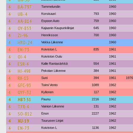
4
BÄ-797
Tammelundin
1960
4
UB-4
Korsisaari
793
1960
4
AÄ-814
Espoon Auto
759
1960
4
OY-853
Kajaanin Kaupunkilinjat
645
1960
4
ZI-96
Henriksson
700
1960
4
HRO-24
Vekka Liikenne
1960
4
EN-73
Koiviston L
835
1961
4
OI-4
Koiviston Oulu
1961
4
ESR-4
Kalle Rantasärkkä
554
1961
4
HJ-498
Pekolan Liikenne
384
1961
4
RX-15
Suni
394
1961
1976
4
GFC-93
Toimi Vento
1089
1962
4
OYF-32
Kyllonen
117
1962
4
HBT-31
Paunu
2216
1962
4
TFR-4
Vainion Liikenne
131
1962
4
SO-812
Enon
2227
1962
4
XU-19
Tourusen Linjat
1962
4
EN-73
Koiviston L
1136
1962