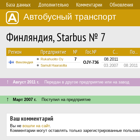
База данных
Дополнительно
Комментарии
Обновления
Автобусный транспорт
Финляндия, Starbus № 7
Регион
Предприятие
№
Гос.№
С...
По...
7
08.2011
Rukahuolto Oy
OJY-736
Финляндия
03.2007
08.2011
Samuli Haarasilta
↑
Август 2011 г.
Передан в другое предприятие или на завод
↑
Март 2007 г.
Поступил на предприятие
Ваш комментарий
Вы не
вошли на сайт
.
Комментарии могут оставлять только зарегистрированные пользов