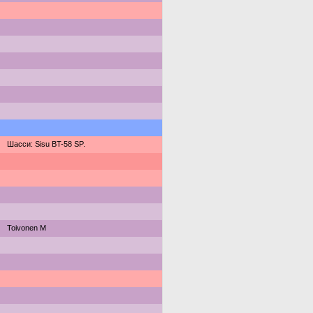
Шасси: Sisu BT-58 SP.
Toivonen M