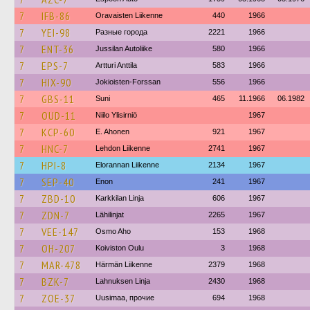
7
IFB-86
Oravaisten Liikenne
440
1966
7
YEI-98
Разные города
2221
1966
7
ENT-36
Jussilan Autoliike
580
1966
7
EPS-7
Artturi Anttila
583
1966
7
HIX-90
Jokioisten-Forssan
556
1966
7
GBS-11
Suni
465
11.1966
06.1982
7
OUD-11
Niilo Ylisirniö
1967
7
KCP-60
E. Ahonen
921
1967
7
HNC-7
Lehdon Liikenne
2741
1967
7
HPI-8
Elorannan Liikenne
2134
1967
7
SEP-40
Enon
241
1967
7
ZBD-10
Karkkilan Linja
606
1967
7
ZDN-7
Lähilinjat
2265
1967
7
VEE-147
Osmo Aho
153
1968
7
OH-207
Koiviston Oulu
3
1968
7
MAR-478
Härmän Liikenne
2379
1968
7
BZK-7
Lahnuksen Linja
2430
1968
7
ZOE-37
Uusimaa, прочие
694
1968