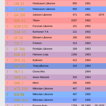
7
LVK-11
Heiskasen Liikenne
850
1961
7
LS-390
Heiskasen Liikenne
850
1961
7
GA-200
Jokisen Liikenne
471
1961
1974
7
HAE-62
Ylisen
2207
1962
7
HCM-133
Forssan Liikenne
151
1962
7
OAB-55
Korhonen Y A
121
1962
7
GF-18
Elimäen Liikenne
180
1963
7
TIE-7
Förbom
313
1963
7
GF-300
Pyhtään Liikenne
189
1963
7
HHK-83
Hämeen Linja
1356
1963
7
OFG-31
Kyllonen
412
1964
7
HOH-20
Yhdysliikenne
163
1964
7
YKT-1
Osmo Aho
1964
7
HMX-14
Anton Mäntylä
302
1964
7
OML-7
Mörö
305
1965
7
HTE-359
Mikkolan Liikenne
487
1965
7
ICO-30
Mikkolan Liikenne
487
1965
7
HRN-964
Mikkolan Liikenne
487
1965
7
AZC-7
Espoon Auto
1759
05.1965
05.1976