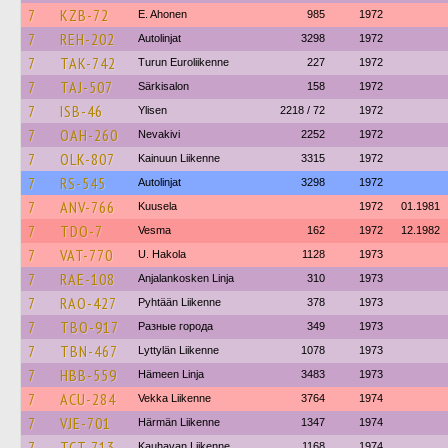
7
KZB-72
E. Ahonen
985
1972
7
REH-202
Autolinjat
3298
1972
7
TAK-742
Turun Euroliikenne
227
1972
7
TAJ-507
Särkisalon
158
1972
7
ISB-46
Ylisen
2218 / 72
1972
7
OAH-260
Nevakivi
2252
1972
7
OLK-807
Kainuun Liikenne
3315
1972
7
RS-545
Autolinjat
3298
1972
7
ANV-766
Kuusela
1972
01.1981
7
TDO-7
Vesma
162
1972
12.1982
7
VAT-770
U. Hakola
1128
1973
7
RAE-108
Anjalankosken Linja
310
1973
7
RAO-427
Pyhtään Liikenne
378
1973
7
TBO-917
Разные города
349
1973
7
TBN-467
Lyttylän Liikenne
1078
1973
7
HBB-559
Hämeen Linja
3483
1973
7
ACU-284
Vekka Liikenne
3764
1974
7
VJE-701
Härmän Liikenne
1347
1974
7
TCT-713
Kauhavan Liikenne
1168
1974