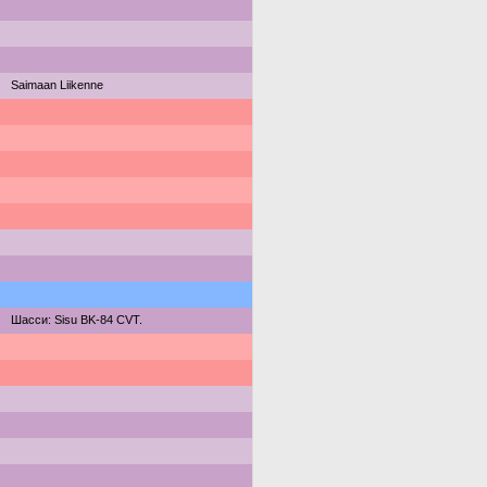
Saimaan Liikenne
Шасси: Sisu BK-84 CVT.