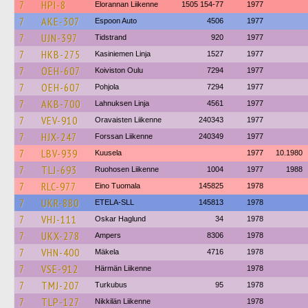
7
HPI-8
Elorannan Liikenne
1505 154-77
1977
7
AKE-307
Espoon Auto
4506
1977
7
UJN-397
Tidstrand
920
1977
7
HKB-275
Kasiniemen Linja
1527
1977
7
OEH-607
Koiviston Oulu
7294
1977
7
OEH-607
Pohjola
7294
1977
7
AKB-700
Lahnuksen Linja
4561
1977
7
VEV-910
Oravaisten Liikenne
240343
1977
7
HJX-247
Forssan Liikenne
240349
1977
7
LBV-939
Kuusela
1977
10.1980
7
TLJ-693
Ruohosen Liikenne
1004
1977
1988
7
RLC-977
Eino Tuomala
145825
1978
7
UKR-880
ETELA-SLL
145813
1978
7
VHJ-111
Oskar Haglund
34
1978
7
UKX-278
Ampers
8306
1978
7
VHN-400
Mäkela
4716
1978
7
VSE-912
Härmän Liikenne
1978
7
TMJ-207
Turkubus
95
1978
7
TLP-127
Nikkilän Liikenne
1978