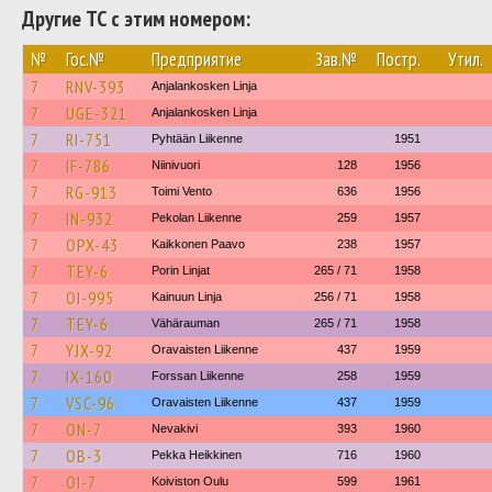
Другие ТС с этим номером:
№
Гос.№
Предприятие
Зав.№
Постр.
Утил.
7
RNV-393
Anjalankosken Linja
7
UGE-321
Anjalankosken Linja
7
RI-751
Pyhtään Liikenne
1951
7
IF-786
Niinivuori
128
1956
7
RG-913
Toimi Vento
636
1956
7
IN-932
Pekolan Liikenne
259
1957
7
OPX-43
Kaikkonen Paavo
238
1957
7
TEY-6
Porin Linjat
265 / 71
1958
7
OI-995
Kainuun Linja
256 / 71
1958
7
TEY-6
Vähärauman
265 / 71
1958
7
YJX-92
Oravaisten Liikenne
437
1959
7
IX-160
Forssan Liikenne
258
1959
7
VSC-96
Oravaisten Liikenne
437
1959
7
ON-7
Nevakivi
393
1960
7
OB-3
Pekka Heikkinen
716
1960
7
OI-7
Koiviston Oulu
599
1961