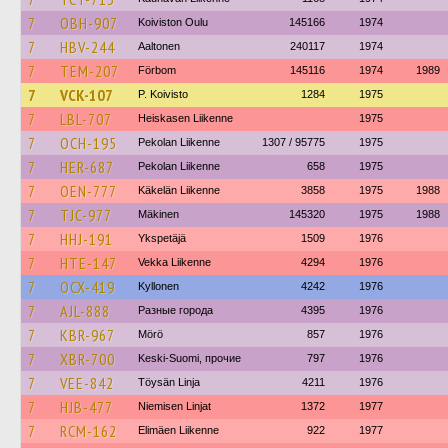
7
OBH-907
Koiviston Oulu
145166
1974
7
HBV-244
Aaltonen
240117
1974
7
TEM-207
Förbom
145116
1974
1989
7
VCK-107
P. Koivisto
1284
1975
7
LBL-707
Heiskasen Liikenne
1975
7
OCH-195
Pekolan Liikenne
1307 / 95775
1975
7
HER-687
Pekolan Liikenne
658
1975
7
OEN-777
Käkelän Liikenne
3858
1975
1988
7
TJC-977
Mäkinen
145320
1975
1988
7
HHJ-191
Ykspetäjä
1509
1976
7
HTE-147
Vekka Liikenne
4294
1976
7
OCX-419
Kyllonen
4242
1976
7
AJL-888
Разные города
4395
1976
7
KBR-967
Mörö
857
1976
7
XBR-700
Keski-Suomi, прочие
797
1976
7
VEE-842
Töysän Linja
4211
1976
7
HJB-477
Niemisen Linjat
1372
1977
7
RCM-162
Elimäen Liikenne
922
1977