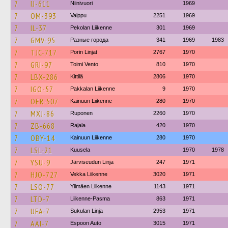
7
IJ-611
Niinivuori
1969
7
OM-393
Valppu
2251
1969
7
IL-37
Pekolan Liikenne
301
1969
7
GMV-95
Разные города
341
1969
1983
7
TJC-717
Porin Linjat
2767
1970
7
GRI-97
Toimi Vento
810
1970
7
LBX-286
Kittilä
2806
1970
7
IGO-57
Pakkalan Liikenne
9
1970
7
OER-507
Kainuun Liikenne
280
1970
7
MXJ-86
Ruponen
2260
1970
7
ZB-668
Rajala
420
1970
7
OBY-14
Kainuun Liikenne
280
1970
7
LSL-21
Kuusela
1970
1978
7
YSU-9
Järviseudun Linja
247
1971
7
HJO-727
Vekka Liikenne
3020
1971
7
LSO-77
Ylimäen Liikenne
1143
1971
7
LTD-7
Liikenne-Pasma
863
1971
7
UFA-7
Sukulan Linja
2953
1971
7
AAI-7
Espoon Auto
3015
1971