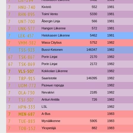
7
LJE-294
7
HNU-740
Kivistö
552
1981
7
RHN-895
Toimi Vento
5330
1981
7
UNT-700
Åbergin Linja
566
1981
7
UNK-577
Hangon Liikenne
572
1981
7
LEK-457
Heiskasen Liikenne
5462
1981
7
VMM-382
Wasa Citybus
5752
1982
7
TSS-923
Bussi-Ketonen
146347
1982
67
TSK-867
Porin Linjat
2170
1982
67
TSK-869
Porin Linjat
2172
1982
7
VLS-507
Kokkolan Liikenne
1982
7
TRP-915
Saaristotie
146395
1982
7
UOM-772
Разные города
1982
7
OLA-730
Nevakivi
2185
1982
7
TSJ-307
Artturi Anttila
726
1982
7
HPN-333
LSL
1982
7
MEN-687
A-Bus
1983
7
TUE-883
Mynäliikenne
5905
1983
7
TOB-152
Ykspetäjä
882
1983