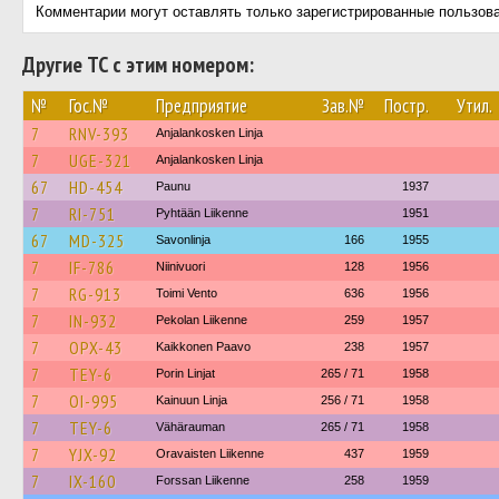
Комментарии могут оставлять только зарегистрированные пользов
Другие ТС с этим номером:
№
Гос.№
Предприятие
Зав.№
Постр.
Утил.
7
RNV-393
Anjalankosken Linja
7
UGE-321
Anjalankosken Linja
67
HD-454
Paunu
1937
7
RI-751
Pyhtään Liikenne
1951
67
MD-325
Savonlinja
166
1955
7
IF-786
Niinivuori
128
1956
7
RG-913
Toimi Vento
636
1956
7
IN-932
Pekolan Liikenne
259
1957
7
OPX-43
Kaikkonen Paavo
238
1957
7
TEY-6
Porin Linjat
265 / 71
1958
7
OI-995
Kainuun Linja
256 / 71
1958
7
TEY-6
Vähärauman
265 / 71
1958
7
YJX-92
Oravaisten Liikenne
437
1959
7
IX-160
Forssan Liikenne
258
1959