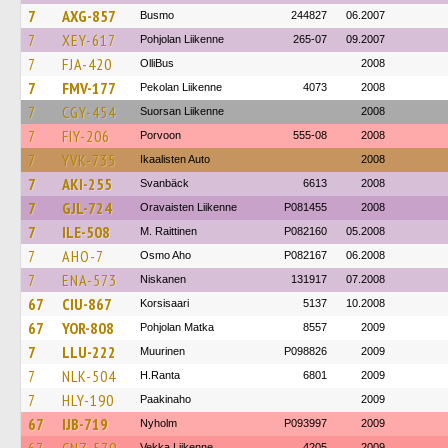
7
AXG-857
Busmo
244827
06.2007
7
XEY-617
Pohjolan Liikenne
265-07
09.2007
7
FJA-420
OlliBus
2008
7
FMV-177
Pekolan Liikenne
4073
2008
7
CGY-454
Suorsan Liikenne
2008
7
FIY-206
Porvoon
555-08
2008
7
YVK-735
Ikaalisten Auto
2008
7
AKI-255
Svanbäck
6613
2008
7
GJL-724
Oravaisten Liikenne
P081455
2008
7
ILE-508
M. Raittinen
P082160
05.2008
7
AHO-7
Osmo Aho
P082167
06.2008
7
ENA-573
Niskanen
131917
07.2008
67
CIU-867
Korsisaari
5137
10.2008
67
YOR-808
Pohjolan Matka
8557
2009
7
LLU-222
Muurinen
P098826
2009
7
NLK-504
H.Ranta
6801
2009
7
HLY-190
Paakinaho
2009
67
IJB-719
Nyholm
P093997
2009
Vekka Liikenne
4205
2009