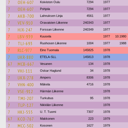
7
OEH-607
Koiviston Oulu
7294
1977
7
OEH-607
Pohjola
7294
1977
7
AKB-700
Lahnuksen Linja
4561
1977
7
VEV-910
Oravaisten Liikenne
240343
1977
7
HJX-247
Forssan Liikenne
240349
1977
7
LBV-939
Kuusela
1977
10.1980
7
TLJ-693
Ruohosen Liikenne
1004
1977
1988
7
RLC-977
Eino Tuomala
145825
1978
7
UKR-880
ETELA-SLL
145813
1978
67
MCB-667
Vesanen
134
1978
7
VHJ-111
Oskar Haglund
34
1978
7
UKX-278
Ampers
8306
1978
7
VHN-400
Mäkela
4716
1978
7
VSE-912
Härmän Liikenne
1978
7
TMJ-207
Turkubus
95
1978
7
TLP-127
Nikkilän Liikenne
1978
7
HKJ-555
U. T. Tuomi
7307
1978
67
KCO-767
Makkonen
223
1979
7
MCC-502
Kosonen
1627
1979