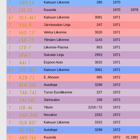
7
OBY-14
Kainuun Liikenne
280
1970
7
LSL-21
Kuusela
1970
1978
67
OLS-467
Kainuun Liikenne
3081
1971
7
YSU-9
Järviseudun Linja
247
1971
7
HJO-727
Vekka Liikenne
3020
1971
7
LSO-77
Ylimäen Liikenne
1143
1971
7
LTD-7
Liikenne-Pasma
863
1971
7
UFA-7
Sukulan Linja
2953
1971
7
AAI-7
Espoon Auto
3015
1971
67
OJE-267
Kainuun Liikenne
3081
1971
7
KZB-72
E. Ahonen
985
1972
7
REH-202
Autolinjat
3298
1972
7
TAK-742
Turun Euroliikenne
227
1972
7
TAJ-507
Särkisalon
158
1972
7
ISB-46
Ylisen
2218 / 72
1972
7
OAH-260
Nevakivi
2252
1972
7
OLK-807
Kainuun Liikenne
3315
1972
7
RS-545
Autolinjat
3298
1972
7
ANV-766
Kuusela
1972
01.1981