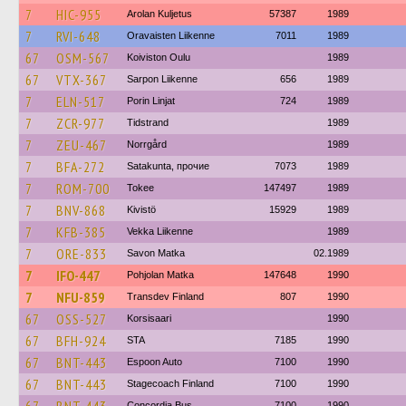
7
HIC-955
Arolan Kuljetus
57387
1989
7
RVI-648
Oravaisten Liikenne
7011
1989
67
OSM-567
Koiviston Oulu
1989
67
VTX-367
Sarpon Liikenne
656
1989
7
ELN-517
Porin Linjat
724
1989
7
ZCR-977
Tidstrand
1989
7
ZEU-467
Norrgård
1989
7
BFA-272
Satakunta, прочие
7073
1989
7
ROM-700
Tokee
147497
1989
7
BNV-868
Kivistö
15929
1989
7
KFB-385
Vekka Liikenne
1989
7
ORE-833
Savon Matka
02.1989
7
IFO-447
Pohjolan Matka
147648
1990
7
NFU-859
Transdev Finland
807
1990
67
OSS-527
Korsisaari
1990
67
BFH-924
STA
7185
1990
67
BNT-443
Espoon Auto
7100
1990
67
BNT-443
Stagecoach Finland
7100
1990
Concordia Bus
7100
1990