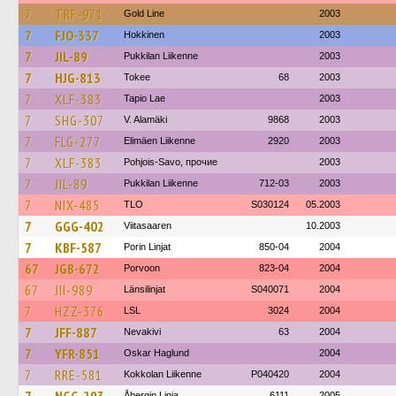
7
TRF-971
Gold Line
2003
7
FJO-337
Hokkinen
2003
7
JIL-89
Pukkilan Liikenne
2003
7
HJG-813
Tokee
68
2003
7
XLF-383
Tapio Lae
2003
7
SHG-307
V. Alamäki
9868
2003
7
FLG-277
Elimäen Liikenne
2920
2003
7
XLF-383
Pohjois-Savo, прочие
2003
7
JIL-89
Pukkilan Liikenne
712-03
2003
7
NIX-485
TLO
S030124
05.2003
7
GGG-402
Viitasaaren
10.2003
7
KBF-587
Porin Linjat
850-04
2004
67
JGB-672
Porvoon
823-04
2004
67
JII-989
Länsilinjat
S040071
2004
7
HZZ-376
LSL
3024
2004
7
JFF-887
Nevakivi
63
2004
7
YFR-851
Oskar Haglund
2004
7
RRE-581
Kokkolan Liikenne
P040420
2004
Åbergin Linja
6111
2005