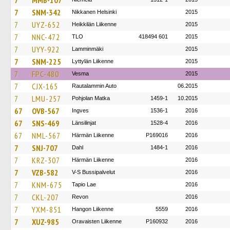
7
MMB-107
7
SNM-342
Nikkanen Helsinki
2015
7
UYZ-652
Heikkilän Liikenne
2015
7
NNC-472
TLO
418494 601
2015
7
UYY-922
Lamminmäki
2015
7
SNM-225
Lyttylän Liikenne
2015
7
FPC-480
Vesma
2015
7
CJX-165
Rautalammin Auto
06.2015
7
LMU-257
Pohjolan Matka
1459-1
10.2015
67
OVB-567
Ingves
1536-1
2016
67
SNS-469
Länsilinjat
1528-4
2016
67
NML-567
Härmän Liikenne
P169016
2016
7
SNJ-707
Dahl
1484-1
2016
7
KRZ-307
Härmän Liikenne
2016
7
VZB-582
V-S Bussipalvelut
2016
7
KNM-675
Tapio Lae
2016
7
CKL-207
Revon
2016
7
YXM-851
Hangon Liikenne
5559
2016
7
XUZ-985
Oravaisten Liikenne
P160932
2016