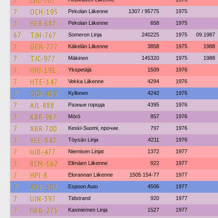
7
LBL-707
7
OCH-195
Pekolan Liikenne
1307 / 95775
1975
7
HER-687
Pekolan Liikenne
658
1975
67
TJH-767
Someron Linja
240225
1975
09.1987
7
OEN-777
Käkelän Liikenne
3858
1975
1988
7
TJC-977
Mäkinen
145320
1975
1988
7
HHJ-191
Ykspetäjä
1509
1976
7
HTE-147
Vekka Liikenne
4294
1976
7
OCX-419
Kyllonen
4242
1976
7
AJL-888
Разные города
4395
1976
7
KBR-967
Mörö
857
1976
7
XBR-700
Keski-Suomi, прочие
797
1976
7
VEE-842
Töysän Linja
4211
1976
7
HJB-477
Niemisen Linjat
1372
1977
7
RCM-162
Elimäen Liikenne
922
1977
7
HPI-8
Elorannan Liikenne
1505 154-77
1977
7
AKE-307
Espoon Auto
4506
1977
7
UJN-397
Tidstrand
920
1977
7
HKB-275
Kasiniemen Linja
1527
1977