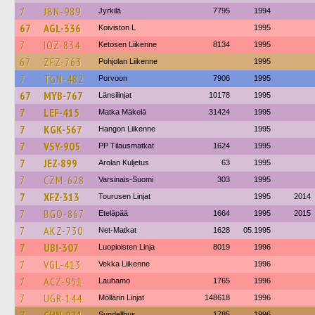
7
JBN-989
Jyrkilä
7795
1994
67
AGL-336
Koiviston L
1995
7
IOZ-834
Ketosen Liikenne
8134
1995
67
ZFZ-763
Pohjolan Liikenne
1995
7
TGN-482
Porvoon
7906
1995
67
MYB-767
Länsilinjat
10178
1995
7
LEF-415
Matka Mäkelä
31424
1995
7
KGK-567
Hangon Liikenne
1995
7
VSY-905
PP Tilausmatkat
1624
1995
7
JEZ-899
Arolan Kuljetus
63
1995
7
CZM-628
Varsinais-Suomi
303
1995
7
XFZ-313
Tourusen Linjat
1995
2014
7
BGO-867
Eteläpää
1664
1995
2015
7
AKZ-730
Net-Matkat
1628
05.1995
7
UBI-307
Luopioisten Linja
8019
1996
7
VGL-413
Vekka Liikenne
1996
7
ACZ-951
Lauhamo
1765
1996
7
UGR-144
Möllärin Linjat
148618
1996
Sundellbus
1785
1996