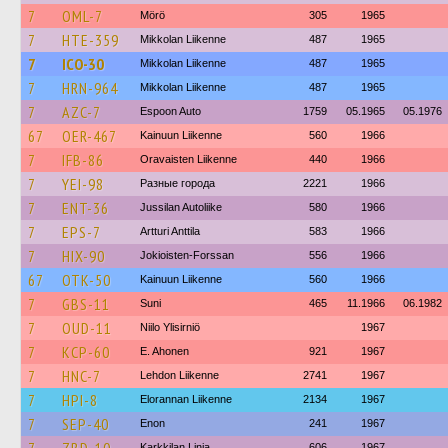
7
OML-7
Mörö
305
1965
7
HTE-359
Mikkolan Liikenne
487
1965
7
ICO-30
Mikkolan Liikenne
487
1965
7
HRN-964
Mikkolan Liikenne
487
1965
7
AZC-7
Espoon Auto
1759
05.1965
05.1976
67
OER-467
Kainuun Liikenne
560
1966
7
IFB-86
Oravaisten Liikenne
440
1966
7
YEI-98
Разные города
2221
1966
7
ENT-36
Jussilan Autoliike
580
1966
7
EPS-7
Artturi Anttila
583
1966
7
HIX-90
Jokioisten-Forssan
556
1966
67
OTK-50
Kainuun Liikenne
560
1966
7
GBS-11
Suni
465
11.1966
06.1982
7
OUD-11
Niilo Ylisirniö
1967
7
KCP-60
E. Ahonen
921
1967
7
HNC-7
Lehdon Liikenne
2741
1967
7
HPI-8
Elorannan Liikenne
2134
1967
7
SEP-40
Enon
241
1967
Karkkilan Linja
606
1967