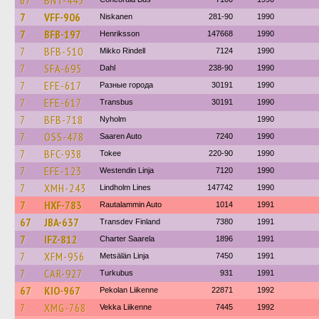
67
BNT-443
7
VFF-906
Niskanen
281-90
1990
7
BFB-197
Henriksson
147668
1990
7
BFB-510
Mikko Rindell
7124
1990
7
SFA-695
Dahl
238-90
1990
7
EFE-617
Разные города
30191
1990
7
EFE-617
Transbus
30191
1990
7
BFB-718
Nyholm
1990
7
OSS-478
Saaren Auto
7240
1990
7
BFC-938
Tokee
220-90
1990
7
EFE-123
Westendin Linja
7120
1990
7
XMH-243
Lindholm Lines
147742
1990
7
HXF-783
Rautalammin Auto
1014
1991
67
JBA-637
Transdev Finland
7380
1991
7
IFZ-812
Charter Saarela
1896
1991
7
XFM-956
Metsälän Linja
7450
1991
7
CAR-927
Turkubus
931
1991
67
KIO-967
Pekolan Liikenne
22871
1992
7
XMG-768
Vekka Liikenne
7445
1992