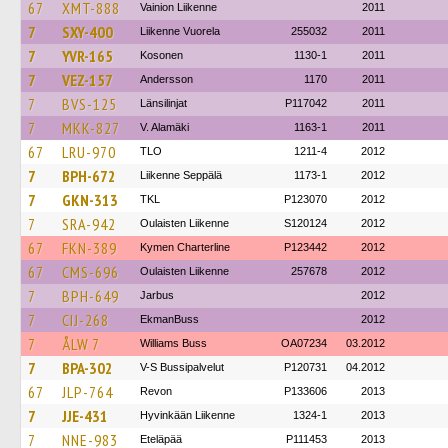
67
XMT-888
Vainion Liikenne
2011
7
SXY-400
Liikenne Vuorela
255032
2011
7
YVR-165
Kosonen
1130-1
2011
7
VEZ-157
Andersson
1170
2011
7
BVS-125
Länsilinjat
P117042
2011
7
MKK-827
V. Alamäki
1163-1
2011
67
LRU-970
TLO
1211-4
2012
7
BPH-672
Liikenne Seppälä
1173-1
2012
7
GKN-313
TKL
P123070
2012
7
SRA-942
Oulaisten Liikenne
S120124
2012
67
FKN-389
Kymen Charterline
P123442
2012
67
CMS-696
Oulaisten Liikenne
257678
2012
7
BPH-649
Jarbus
2012
7
CIJ-268
EkmanBuss
2012
7
ÅLW 7
Williams Buss
OA07234
03.2012
7
BPA-302
V-S Bussipalvelut
P120731
04.2012
67
JLP-764
Revon
P133606
2013
7
JJE-431
Hyvinkään Liikenne
1324-1
2013
7
NNE-983
Eteläpää
P111453
2013