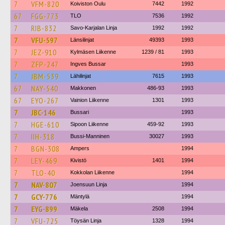
7
VFM-820
Koiviston Oulu
7442
1992
67
FGG-773
TLO
7536
1992
7
RIB-832
Savo-Karjalan Linja
1992
1992
7
VFU-597
Länsilinjat
49393
1993
7
JEZ-910
Kylmäsen Liikenne
1239 / 81
1993
7
ZFP-247
Ingves Bussar
1993
7
JBM-539
Lähilinjat
7615
1993
67
NAY-540
Makkonen
486-93
1993
67
EYO-267
Vainion Liikenne
1301
1993
7
JBC-146
Bussari
1993
7
HGE-610
Sipoon Liikenne
459-92
1993
7
IIH-318
Bussi-Manninen
30027
1993
7
BGN-308
Ampers
1994
7
LEY-469
Kivistö
1401
1994
7
TLO-40
Kokkolan Liikenne
1994
7
NAV-807
Joensuun Linja
1994
7
GCY-776
Mäntylä
1994
7
EYG-899
Mäkela
2508
1994
7
VFU-725
Töysän Linja
1328
1994