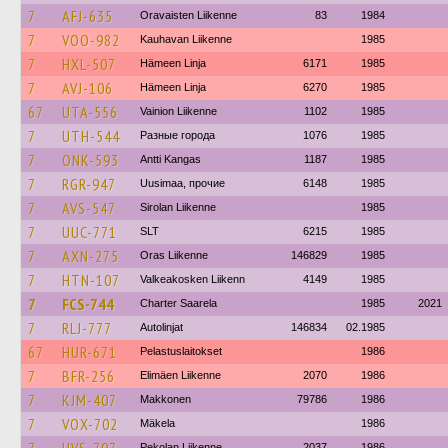
7
AFJ-635
Oravaisten Liikenne
83
1984
7
VOO-982
Kauhavan Liikenne
1985
7
HXL-507
Hämeen Linja
6171
1985
7
AVJ-106
Hämeen Linja
6270
1985
67
UTA-556
Vainion Liikenne
1102
1985
7
UTH-544
Разные города
1076
1985
7
ONK-593
Antti Kangas
1187
1985
7
RGR-947
Uusimaa, прочие
6148
1985
7
AVS-547
Sirolan Liikenne
1985
7
UUC-771
SLT
6215
1985
7
AXN-275
Oras Liikenne
146829
1985
7
HTN-107
Valkeakosken Liikenn
4149
1985
7
FCS-744
Charter Saarela
1985
2021
7
RLJ-777
Autolinjat
146834
02.1985
67
HUR-671
Pelastuslaitokset
1986
7
BFR-256
Elimäen Liikenne
2070
1986
7
KJM-407
Makkonen
79786
1986
7
VOX-702
Mäkela
1986
Pekolan Liikenne
2037
1986