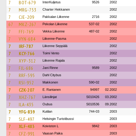
7
BOT-679
InterKuljetus
9526
2002
7
MRG-753
Charter Hekkanen
2002
7
CJE-209
Pakkalan Liikenne
2716
2002
67
MKZ-267
Pekolan Liikenne
537-02
2002
7
FFJ-769
Vekka Liikenne
487-02
2002
7
VYN-684
Liikenne-Pasma
2002
7
IRF-787
Liikenne Seppälä
2002
7
KCY-766
Toimi Vento
2002
7
XYP-312
Liikenne Rajala
2002
7
FJL-686
Jani Rinne
9589
2002
7
RRF-595
Dahl Citybus
2002
7
RSI-952
Makkonen
590-02
2002
7
CZK-207
E. Rantanen
94997
02.2002
7
XHZ-767
Länsilinjat
S010426
03.2002
7
ILA-435
Oubus
S010536
09.2002
7
YFG-839
Kutilan
744-03
2003
7
SLF-497
Helsingin Turistibussi
2003
7
XLF-483
Koiviston L
9842
2003
7
CFZ-991
Vaasan Paika
2003