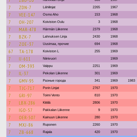
7
ZBD-10
7
ZDN-7
Lähilinjat
2265
1967
7
VEE-147
Osmo Aho
153
1968
7
OH-207
Koiviston Oulu
3
1968
7
MAR-478
Härmän Liikenne
2379
1968
7
BZK-7
Lahnuksen Linja
2430
1968
7
ZOE-37
Uusimaa, прочие
694
1968
67
TA-178
Koiviston L
255
1969
7
IJ-611
Niinivuori
1969
7
OM-393
Valppu
2251
1969
7
IL-37
Pekolan Liikenne
301
1969
7
GMV-95
Разные города
341
1969
1983
7
TJC-717
Porin Linjat
2767
1970
7
GRI-97
Toimi Vento
810
1970
7
LBX-286
Kittilä
2806
1970
7
IGO-57
Pakkalan Liikenne
9
1970
7
OER-507
Kainuun Liikenne
280
1970
7
MXJ-86
Ruponen
2260
1970
7
ZB-668
Rajala
420
1970