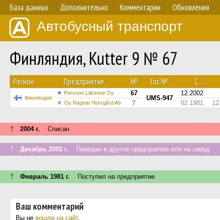
База данных
Дополнительно
Комментарии
Обновления
Автобусный транспорт
Финляндия, Kutter 9 № 67
Регион
Предприятие
№
Гос.№
С...
67
12.2002
Porvoon Liikenne Oy
UMS-947
Финляндия
7
02.1981
12
Oy Ragnar Norrgård Ab
↑
2004 г.
Списан
↑
Декабрь 2002 г.
Передан в другое предприятие или на завод
↑
Февраль 1981 г.
Поступил на предприятие
Ваш комментарий
Вы не
вошли на сайт
.