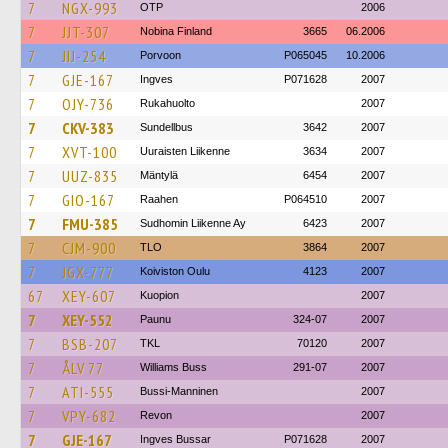
7
NGX-993
OTP
2006
7
JJT-307
Nobina Finland
3665
06.2006
7
JIJ-254
Porvoon
P065045
10.2006
7
GJE-167
Ingves
P071628
2007
7
OJY-736
Rukahuolto
2007
7
CKV-383
Sundellbus
3642
2007
7
XVT-100
Uuraisten Liikenne
3634
2007
7
UUZ-835
Mäntylä
6454
2007
7
GIO-167
Raahen
P064510
2007
7
FMU-385
Sudhomin Liikenne Ay
6423
2007
7
CJM-900
TLO
3864
2007
7
JGX-777
Koiviston Oulu
4123
2007
67
XEY-607
Kuopion
2007
7
XEY-552
Paunu
324-07
2007
7
BSB-207
TKL
70120
2007
7
ÅLV 77
Williams Buss
291-07
2007
7
ATI-555
Bussi-Manninen
2007
7
VPY-682
Revon
2007
7
GJE-167
Ingves Bussar
P071628
2007