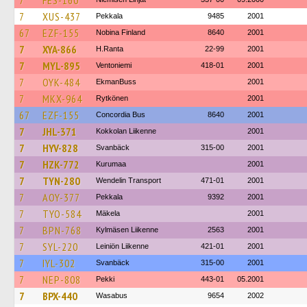
7
FES-160
7
XUS-437
Pekkala
9485
2001
67
EZF-155
Nobina Finland
8640
2001
7
XYA-866
H.Ranta
22-99
2001
7
MYL-895
Ventoniemi
418-01
2001
7
OYK-484
EkmanBuss
2001
7
MKX-964
Rytkönen
2001
67
EZF-155
Concordia Bus
8640
2001
7
JHL-371
Kokkolan Liikenne
2001
7
HYV-828
Svanbäck
315-00
2001
7
HZK-772
Kurumaa
2001
7
TYN-280
Wendelin Transport
471-01
2001
7
AOY-377
Pekkala
9392
2001
7
TYO-584
Mäkela
2001
7
BPN-768
Kylmäsen Liikenne
2563
2001
7
SYL-220
Leiniön Liikenne
421-01
2001
7
IYL-302
Svanbäck
315-00
2001
7
NEP-808
Pekki
443-01
05.2001
7
BPX-440
Wasabus
9654
2002