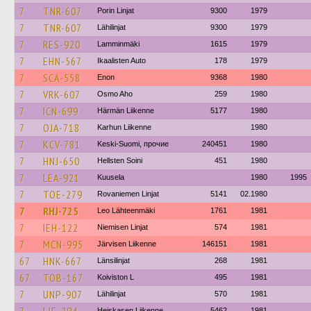
7
TNR-607
Porin Linjat
9300
1979
7
TNR-607
Lähilinjat
9300
1979
7
RES-920
Lamminmäki
1615
1979
7
EHN-567
Ikaalisten Auto
178
1979
7
SCA-558
Enon
9368
1980
7
VRK-607
Osmo Aho
259
1980
7
ICN-699
Härmän Liikenne
5177
1980
7
OJA-718
Karhun Liikenne
1980
7
KCV-781
Keski-Suomi, прочие
240451
1980
7
HNJ-650
Hellsten Soini
451
1980
7
LEA-921
Kuusela
1980
1995
7
TOE-279
Rovaniemen Linjat
5141
02.1980
7
RHJ-725
Leo Lähteenmäki
1761
1981
7
IEH-122
Niemisen Linjat
574
1981
7
MCN-995
Järvisen Liikenne
146151
1981
67
HNK-667
Länsilinjat
268
1981
67
TOB-167
Koiviston L
495
1981
7
UNP-907
Lähilinjat
570
1981
Heiskasen Liikenne
5462
1981