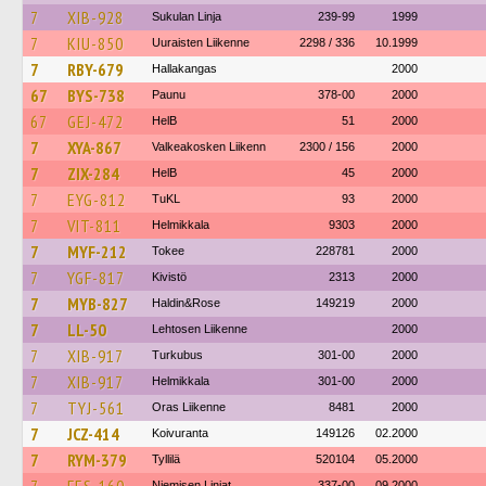
7
XIB-928
Sukulan Linja
239-99
1999
7
KIU-850
Uuraisten Liikenne
2298 / 336
10.1999
7
RBY-679
Hallakangas
2000
67
BYS-738
Paunu
378-00
2000
67
GEJ-472
HelB
51
2000
7
XYA-867
Valkeakosken Liikenn
2300 / 156
2000
7
ZIX-284
HelB
45
2000
7
EYG-812
TuKL
93
2000
7
VIT-811
Helmikkala
9303
2000
7
MYF-212
Tokee
228781
2000
7
YGF-817
Kivistö
2313
2000
7
MYB-827
Haldin&Rose
149219
2000
7
LL-50
Lehtosen Liikenne
2000
7
XIB-917
Turkubus
301-00
2000
7
XIB-917
Helmikkala
301-00
2000
7
TYJ-561
Oras Liikenne
8481
2000
7
JCZ-414
Koivuranta
149126
02.2000
7
RYM-379
Tyllilä
520104
05.2000
Niemisen Linjat
337-00
09.2000