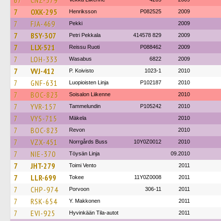
67
CNZ-579
7
OXK-295
Henriksson
P082525
2009
7
FJA-469
Pekki
2009
7
BSY-307
Petri Pekkala
414578 829
2009
7
LLX-521
Reissu Ruoti
P088462
2009
7
LOH-333
Wasabus
6822
2009
7
VVJ-412
P. Koivisto
1023-1
2010
7
GNF-631
Luopioisten Linja
P102187
2010
7
BOC-823
Soisalon Liikenne
2010
7
YVR-157
Tammelundin
P105242
2010
7
VYS-715
Mäkela
2010
7
BOC-823
Revon
2010
7
VZX-451
Norrgårds Buss
10Y0Z0012
2010
7
NIE-370
Töysän Linja
09.2010
7
JHT-279
Toimi Vento
2011
7
LLR-699
Tokee
11Y0Z0008
2011
7
CHP-974
Porvoon
306-11
2011
7
RSK-654
Y. Makkonen
2011
7
EVI-925
Hyvinkään Tila-autot
2011