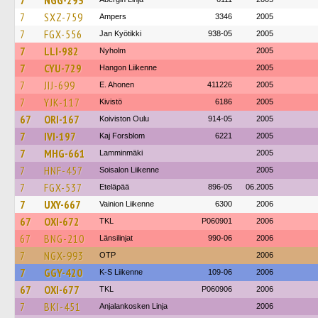
7
NGG-293
7
SXZ-759
Ampers
3346
2005
7
FGX-556
Jan Kyötikki
938-05
2005
7
LLI-982
Nyholm
2005
7
CYU-729
Hangon Liikenne
2005
7
JIJ-699
E. Ahonen
411226
2005
7
YJK-117
Kivistö
6186
2005
67
ORI-167
Koiviston Oulu
914-05
2005
7
IVI-197
Kaj Forsblom
6221
2005
7
MHG-661
Lamminmäki
2005
7
HNF-457
Soisalon Liikenne
2005
7
FGX-537
Eteläpää
896-05
06.2005
7
UXY-667
Vainion Liikenne
6300
2006
67
OXI-672
TKL
P060901
2006
67
BNG-210
Länsilinjat
990-06
2006
7
NGX-993
OTP
2006
7
GGY-420
K-S Liikenne
109-06
2006
67
OXI-677
TKL
P060906
2006
7
BKI-451
Anjalankosken Linja
2006