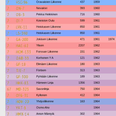
7
VSC-96
Oravaisten Liikenne
437
1959
7
ON-7
Nevakivi
393
1960
7
OB-3
Pekka Heikkinen
716
1960
7
OI-7
Koiviston Oulu
599
1961
7
LVK-11
Heiskasen Liikenne
850
1961
7
LS-390
Heiskasen Liikenne
850
1961
7
GA-200
Jokisen Liikenne
471
1961
1974
7
HAE-62
Ylisen
2207
1962
7
HCM-133
Forssan Liikenne
151
1962
7
OAB-55
Korhonen Y A
121
1962
7
GF-18
Elimäen Liikenne
180
1963
7
TIE-7
Förbom
313
1963
7
GF-300
Pyhtään Liikenne
189
1963
7
HHK-83
Hämeen Linja
1356
1963
67
MD-325
Savonlinja
750
1964
7
OFG-31
Kyllonen
412
1964
7
HOH-20
Yhdysliikenne
163
1964
7
YKT-1
Osmo Aho
1964
7
HMX-14
Anton Mäntylä
302
1964