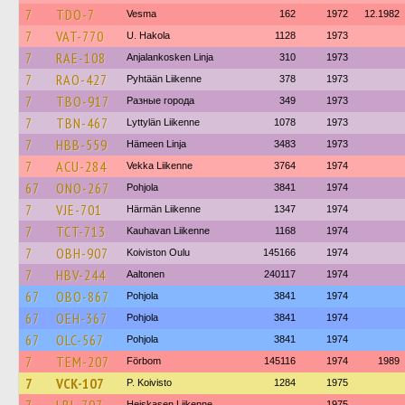
7
TDO-7
Vesma
162
1972
12.1982
7
VAT-770
U. Hakola
1128
1973
7
RAE-108
Anjalankosken Linja
310
1973
7
RAO-427
Pyhtään Liikenne
378
1973
7
TBO-917
Разные города
349
1973
7
TBN-467
Lyttylän Liikenne
1078
1973
7
HBB-559
Hämeen Linja
3483
1973
7
ACU-284
Vekka Liikenne
3764
1974
67
ONO-267
Pohjola
3841
1974
7
VJE-701
Härmän Liikenne
1347
1974
7
TCT-713
Kauhavan Liikenne
1168
1974
7
OBH-907
Koiviston Oulu
145166
1974
7
HBV-244
Aaltonen
240117
1974
67
OBO-867
Pohjola
3841
1974
67
OEH-367
Pohjola
3841
1974
67
OLC-567
Pohjola
3841
1974
7
TEM-207
Förbom
145116
1974
1989
7
VCK-107
P. Koivisto
1284
1975
Heiskasen Liikenne
1975