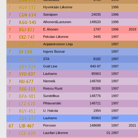
7
CHN-921
7
HGV-132
Hyvinkään Liikenne
1996
7
CGN-634
Seinäjoen
24035
1996
7
KGU-543
Alhonen&Lastunen
148520
1996
7
RGJ-822
E. Ahonen
1747
1996
2019
7
EXZ-747
Pekolan Liikenne
3445
1997
7
ZGS-771
Anjalankosken Linja
1997
7
IIJ-150
Ingves Bussar
1997
7
LIC-777
STA
8182
1997
7
GBV-824
Gold Line
840-97
1997
7
SYO-807
Lauhamo
85963
1997
7
HIJ-677
Niemelä
148769
1997
7
SSG-111
Reissu Ruoti
30306
1997
7
BPA-981
Sundellbus
148776
1997
7
LZZ-620
Pihlavamäki
148721
1997
7
RGY-452
U. Hakola
1954
1997
7
ZGS-677
Lauhamo
85963
1997
67
LIB-467
Porvoon
148698
1997
2021
7
CCE-609
Laurilan Liikenne
01.1997