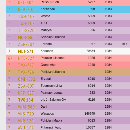
7
URC-404
Reissu Ruoti
5797
1983
7
URP-207
Korsisaari
898
1983
7
TUH-107
Vesma
5869
1983
7
TUH-107
TLO
5869
1983
7
TTR-720
Mäntylä
66
1983
7
MEN-688
Soisalon Liikenne
1983
7
ZBP-807
Förbom
67
1983
1999
7
MET-571
Kosonen
70684
1984
67
HTE-627
Pekolan Liikenne
1028
1984
7
TVX-777
Osmo Aho
1048
1984
7
TVX-726
Pohjolan Liikenne
1984
7
OMH-582
Ervasti
6010
1984
7
ZBA-607
Tuomisen Linja
6014
1984
7
URP-927
Разные города
933
1984
7
TVX-184
L-l. J. Salonen Oy
6116
1984
7
VNM-589
Dahl
1984
7
VNS-720
Wasabus
146749
1984
7
VNR-820
Pohjolan Matka
6013
1984
7
AVU-107
Friherrsin Auto
10357
1984