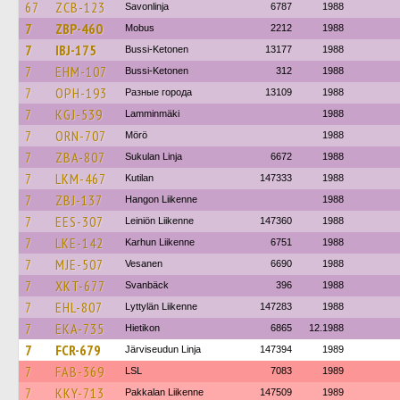
67
ZCB-123
Savonlinja
6787
1988
7
ZBP-460
Mobus
2212
1988
7
IBJ-175
Bussi-Ketonen
13177
1988
7
EHM-107
Bussi-Ketonen
312
1988
7
OPH-193
Разные города
13109
1988
7
KGJ-539
Lamminmäki
1988
7
ORN-707
Mörö
1988
7
ZBA-807
Sukulan Linja
6672
1988
7
LKM-467
Kutilan
147333
1988
7
ZBJ-137
Hangon Liikenne
1988
7
EES-307
Leiniön Liikenne
147360
1988
7
LKE-142
Karhun Liikenne
6751
1988
7
MJE-507
Vesanen
6690
1988
7
XKT-677
Svanbäck
396
1988
7
EHL-807
Lyttylän Liikenne
147283
1988
7
EKA-735
Hietikon
6865
12.1988
7
FCR-679
Järviseudun Linja
147394
1989
7
FAB-369
LSL
7083
1989
7
KKY-713
Pakkalan Liikenne
147509
1989