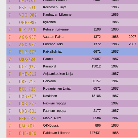
7
HVS-707
7
EBE-331
Korhosen Linjat
1986
7
VOO-982
Kauhavan Liikenne
1986
7
ONP-987
Kyllonen
1986
7
RLX-230
Ketosen Liikenne
1198
1986
7
AGX-987
Vaasan Paika
1372
1986
2007
7
AGX-987
Liikenne Joki
1372
1986
2007
7
BHP-877
Paikallislinjat
6671
1987
7
UXX-784
Paunu
89087
1987
7
NCZ-922
Karinord
13012
1987
7
RME-512
Anjalankosken Linja
1987
7
URS-214
Porvoon
30157
1987
7
BCE-728
Rovaniemen Linjat
6571
1987
7
UXB-777
Koskinen
18106
1987
7
UXB-877
Разные города
1987
7
UXB-801
Разные города
2177
1987
7
EEE-687
Matka-Autot
6584
1987
7
EJA-707
OK-Bussit
896
1988
7
EHB-860
Pakkalan Liikenne
147431
1988