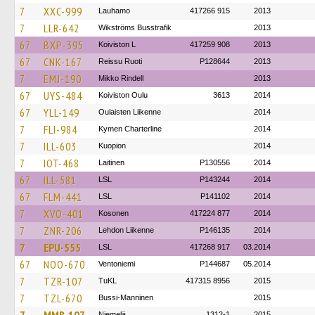
7
XXC-999
Lauhamo
417266 915
2013
7
LLR-642
Wikströms Busstrafik
2013
67
BXP-395
Koiviston L
417259 908
2013
67
CNK-167
Reissu Ruoti
P128644
2013
7
EMJ-190
Mikko Rindell
2013
67
UYS-484
Koiviston Oulu
3613
2014
67
YLL-149
Oulaisten Liikenne
2014
7
FLI-984
Kymen Charterline
2014
7
ILL-603
Kuopion
2014
7
IOT-468
Laitinen
P130556
2014
67
ILL-581
LSL
P143244
2014
67
FLM-441
LSL
P141102
2014
7
XVO-401
Kosonen
417224 877
2014
7
ZNR-206
Lehdon Liikenne
P146135
2014
7
EPU-555
LSL
417268 917
03.2014
67
NOO-670
Ventoniemi
P144687
05.2014
7
TZR-107
TuKL
417315 8956
2015
7
TZL-670
Bussi-Manninen
2015
Niemelä
1312-1
2015