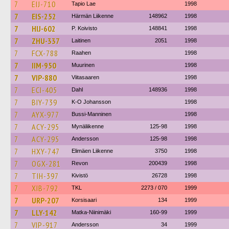
7
EIJ-710
Tapio Lae
1998
7
EIS-252
Härmän Liikenne
148962
1998
7
HIJ-602
P. Koivisto
148841
1998
7
ZHU-337
Laitinen
2051
1998
7
FCX-788
Raahen
1998
7
IIM-950
Muurinen
1998
7
VIP-880
Viitasaaren
1998
7
ECI-405
Dahl
148936
1998
7
BIY-739
K-O Johansson
1998
7
AYX-977
Bussi-Manninen
1998
7
ACY-295
Mynäliikenne
125-98
1998
7
ACY-295
Andersson
125-98
1998
7
HXY-747
Elimäen Liikenne
3750
1998
7
OGX-281
Revon
200439
1998
7
TIH-397
Kivistö
26728
1998
7
XIB-792
TKL
2273 / 070
1999
7
URP-207
Korsisaari
134
1999
7
LLY-142
Matka-Niinimäki
160-99
1999
7
VIP-917
Andersson
34
1999