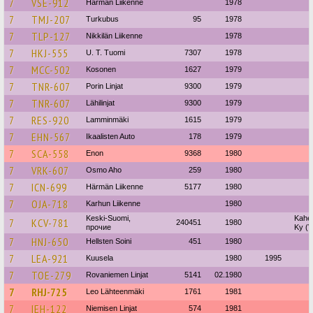
7
VSE-912
Härmän Liikenne
1978
7
TMJ-207
Turkubus
95
1978
7
TLP-127
Nikkilän Liikenne
1978
7
HKJ-555
U. T. Tuomi
7307
1978
7
MCC-502
Kosonen
1627
1979
7
TNR-607
Porin Linjat
9300
1979
7
TNR-607
Lähilinjat
9300
1979
7
RES-920
Lamminmäki
1615
1979
7
EHN-567
Ikaalisten Auto
178
1979
7
SCA-558
Enon
9368
1980
7
VRK-607
Osmo Aho
259
1980
7
ICN-699
Härmän Liikenne
5177
1980
7
OJA-718
Karhun Liikenne
1980
Keski-Suomi,
Kahel
7
KCV-781
240451
1980
прочие
Ky (V
7
HNJ-650
Hellsten Soini
451
1980
7
LEA-921
Kuusela
1980
1995
7
TOE-279
Rovaniemen Linjat
5141
02.1980
7
RHJ-725
Leo Lähteenmäki
1761
1981
7
IEH-122
Niemisen Linjat
574
1981