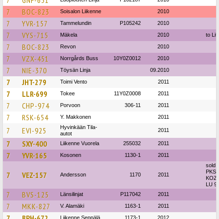
7
GNF-631
7
BOC-823
Soisalon Liikenne
2010
7
YVR-157
Tammelundin
P105242
2010
7
VYS-715
Mäkela
2010
to Li
7
BOC-823
Revon
2010
7
VZX-451
Norrgårds Buss
10Y0Z0012
2010
7
NIE-370
Töysän Linja
09.2010
7
JHT-279
Toimi Vento
2011
7
LLR-699
Tokee
11Y0Z0008
2011
7
CHP-974
Porvoon
306-11
2011
7
RSK-654
Y. Makkonen
2011
Hyvinkään Tila-
7
EVI-925
2011
autot
7
SXY-400
Liikenne Vuorela
255032
2011
7
YVR-165
Kosonen
1130-1
2011
sold 
PKS
7
VEZ-157
Andersson
1170
2011
KOZI
LU 9
7
BVS-125
Länsilinjat
P117042
2011
7
MKK-827
V. Alamäki
1163-1
2011
7
BPH-672
Liikenne Seppälä
1173-1
2012