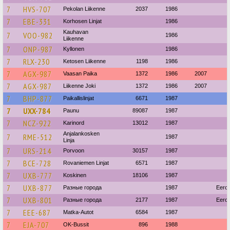
7
HVS-707
Pekolan Liikenne
2037
1986
7
EBE-331
Korhosen Linjat
1986
Kauhavan
7
VOO-982
1986
Liikenne
7
ONP-987
Kyllonen
1986
7
RLX-230
Ketosen Liikenne
1198
1986
7
AGX-987
Vaasan Paika
1372
1986
2007
7
AGX-987
Liikenne Joki
1372
1986
2007
7
BHP-877
Paikallislinjat
6671
1987
7
UXX-784
Paunu
89087
1987
7
NCZ-922
Karinord
13012
1987
Anjalankosken
7
RME-512
1987
Linja
7
URS-214
Porvoon
30157
1987
7
BCE-728
Rovaniemen Linjat
6571
1987
7
UXB-777
Koskinen
18106
1987
7
UXB-877
Разные города
1987
‪Eero
7
UXB-801
Разные города
2177
1987
‪Eero
7
EEE-687
Matka-Autot
6584
1987
7
EJA-707
OK-Bussit
896
1988