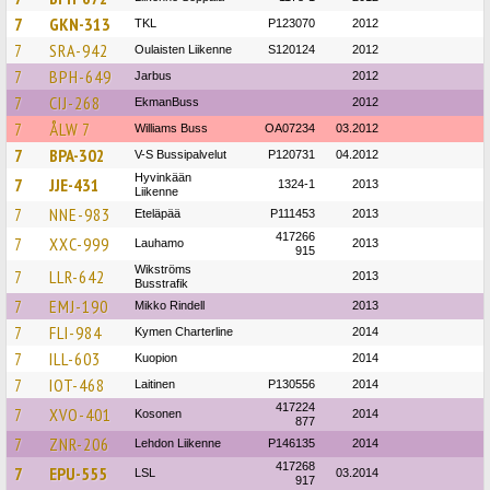
7
GKN-313
TKL
P123070
2012
7
SRA-942
Oulaisten Liikenne
S120124
2012
7
BPH-649
Jarbus
2012
7
CIJ-268
EkmanBuss
2012
7
ÅLW 7
Williams Buss
OA07234
03.2012
7
BPA-302
V-S Bussipalvelut
P120731
04.2012
Hyvinkään
7
JJE-431
1324-1
2013
Liikenne
7
NNE-983
Eteläpää
P111453
2013
417266
7
XXC-999
Lauhamo
2013
915
Wikströms
7
LLR-642
2013
Busstrafik
7
EMJ-190
Mikko Rindell
2013
7
FLI-984
Kymen Charterline
2014
7
ILL-603
Kuopion
2014
7
IOT-468
Laitinen
P130556
2014
417224
7
XVO-401
Kosonen
2014
877
7
ZNR-206
Lehdon Liikenne
P146135
2014
417268
7
EPU-555
LSL
03.2014
917