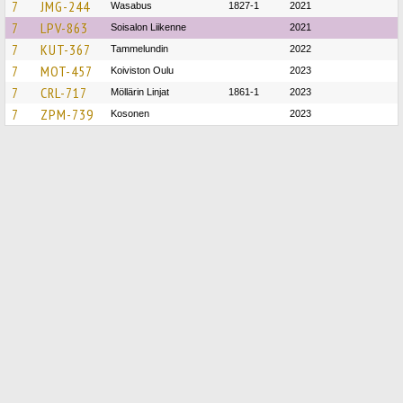
7
JMG-244
Wasabus
1827-1
2021
7
LPV-863
Soisalon Liikenne
2021
7
KUT-367
Tammelundin
2022
7
MOT-457
Koiviston Oulu
2023
7
CRL-717
Möllärin Linjat
1861-1
2023
7
ZPM-739
Kosonen
2023