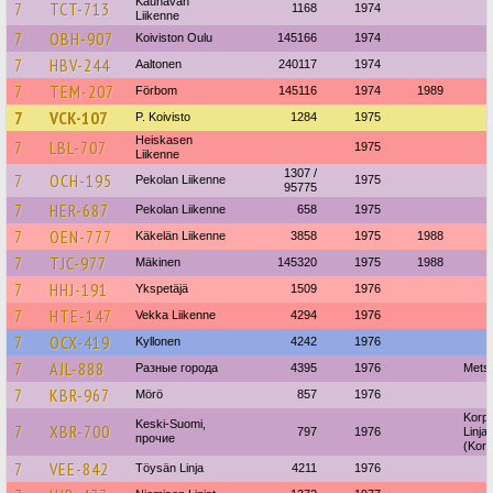
Kauhavan
7
TCT-713
1168
1974
Liikenne
7
OBH-907
Koiviston Oulu
145166
1974
7
HBV-244
Aaltonen
240117
1974
7
TEM-207
Förbom
145116
1974
1989
7
VCK-107
P. Koivisto
1284
1975
Heiskasen
7
LBL-707
1975
Liikenne
1307 /
7
OCH-195
Pekolan Liikenne
1975
95775
7
HER-687
Pekolan Liikenne
658
1975
7
OEN-777
Käkelän Liikenne
3858
1975
1988
7
TJC-977
Mäkinen
145320
1975
1988
7
HHJ-191
Ykspetäjä
1509
1976
7
HTE-147
Vekka Liikenne
4294
1976
7
OCX-419
Kyllonen
4242
1976
7
AJL-888
Разные города
4395
1976
Metsä
7
KBR-967
Mörö
857
1976
Korpi
Keski-Suomi,
7
XBR-700
797
1976
Linja
прочие
(Korpi
7
VEE-842
Töysän Linja
4211
1976