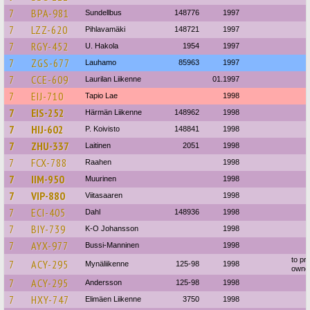
7
BPA-981
Sundellbus
148776
1997
7
LZZ-620
Pihlavamäki
148721
1997
7
RGY-452
U. Hakola
1954
1997
7
ZGS-677
Lauhamo
85963
1997
7
CCE-609
Laurilan Liikenne
01.1997
7
EIJ-710
Tapio Lae
1998
7
EIS-252
Härmän Liikenne
148962
1998
7
HIJ-602
P. Koivisto
148841
1998
7
ZHU-337
Laitinen
2051
1998
7
FCX-788
Raahen
1998
7
IIM-950
Muurinen
1998
7
VIP-880
Viitasaaren
1998
7
ECI-405
Dahl
148936
1998
7
BIY-739
K-O Johansson
1998
7
AYX-977
Bussi-Manninen
1998
to pri
7
ACY-295
Mynäliikenne
125-98
1998
owne
7
ACY-295
Andersson
125-98
1998
7
HXY-747
Elimäen Liikenne
3750
1998