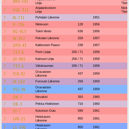
7
RNV-393
Linja
"Seis
Anjalankosken
Nick
7
UGE-321
Linja
"Seis
7
RI-751
Pyhtään Liikenne
1951
7
IF-786
Niinivuori
128
1956
7
RG-913
Toimi Vento
636
1956
7
IN-932
Pekolan Liikenne
259
1957
7
OPX-43
Kaikkonen Paavo
238
1957
7
TEY-6
Porin Linjat
265 / 71
1958
7
OI-995
Kainuun Linja
256 / 71
1958
7
TEY-6
Vähärauman
265 / 71
1958
Oravaisten
7
YJX-92
437
1959
Liikenne
7
IX-160
Forssan Liikenne
258
1959
Oravaisten
7
VSC-96
437
1959
Liikenne
7
ON-7
Nevakivi
393
1960
7
OB-3
Pekka Heikkinen
716
1960
7
OI-7
Koiviston Oulu
599
1961
Heiskasen
7
LVK-11
850
1961
Liikenne
Heiskasen
7
LS-390
850
1961