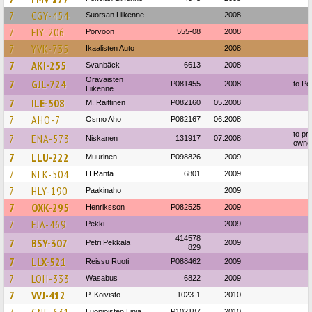
7
CGY-454
Suorsan Liikenne
2008
7
FIY-206
Porvoon
555-08
2008
7
YVK-735
Ikaalisten Auto
2008
7
AKI-255
Svanbäck
6613
2008
Oravaisten
7
GJL-724
P081455
2008
to Po
Liikenne
7
ILE-508
M. Raittinen
P082160
05.2008
7
AHO-7
Osmo Aho
P082167
06.2008
to pri
7
ENA-573
Niskanen
131917
07.2008
owne
7
LLU-222
Muurinen
P098826
2009
7
NLK-504
H.Ranta
6801
2009
7
HLY-190
Paakinaho
2009
7
OXK-295
Henriksson
P082525
2009
7
FJA-469
Pekki
2009
414578
7
BSY-307
Petri Pekkala
2009
829
7
LLX-521
Reissu Ruoti
P088462
2009
7
LOH-333
Wasabus
6822
2009
7
VVJ-412
P. Koivisto
1023-1
2010
Luopioisten Linja
P102187
2010