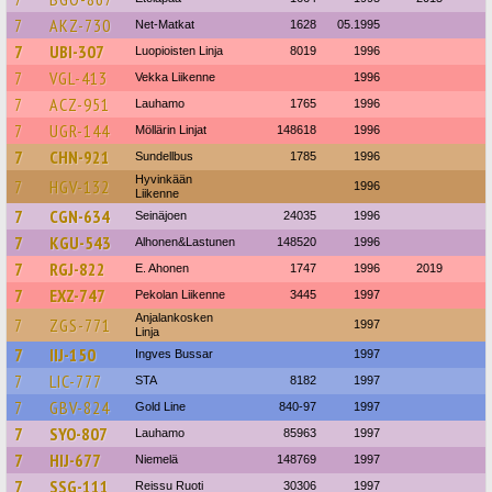
7
AKZ-730
Net-Matkat
1628
05.1995
7
UBI-307
Luopioisten Linja
8019
1996
7
VGL-413
Vekka Liikenne
1996
7
ACZ-951
Lauhamo
1765
1996
7
UGR-144
Möllärin Linjat
148618
1996
7
CHN-921
Sundellbus
1785
1996
Hyvinkään
7
HGV-132
1996
Liikenne
7
CGN-634
Seinäjoen
24035
1996
7
KGU-543
Alhonen&Lastunen
148520
1996
7
RGJ-822
E. Ahonen
1747
1996
2019
7
EXZ-747
Pekolan Liikenne
3445
1997
Anjalankosken
7
ZGS-771
1997
Linja
7
IIJ-150
Ingves Bussar
1997
7
LIC-777
STA
8182
1997
7
GBV-824
Gold Line
840-97
1997
7
SYO-807
Lauhamo
85963
1997
7
HIJ-677
Niemelä
148769
1997
7
SSG-111
Reissu Ruoti
30306
1997