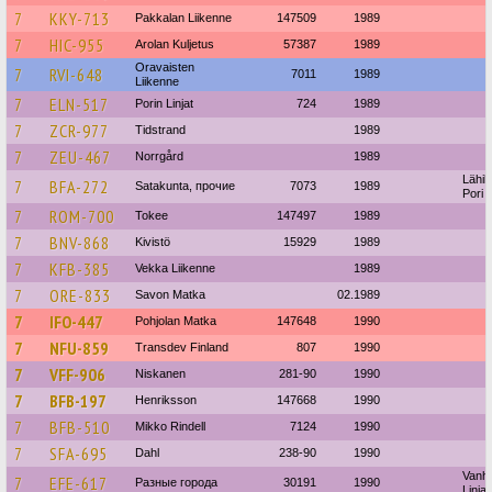
7
KKY-713
Pakkalan Liikenne
147509
1989
7
HIC-955
Arolan Kuljetus
57387
1989
Oravaisten
7
RVI-648
7011
1989
Liikenne
7
ELN-517
Porin Linjat
724
1989
7
ZCR-977
Tidstrand
1989
7
ZEU-467
Norrgård
1989
Lähil
7
BFA-272
Satakunta, прочие
7073
1989
Pori
7
ROM-700
Tokee
147497
1989
7
BNV-868
Kivistö
15929
1989
7
KFB-385
Vekka Liikenne
1989
7
ORE-833
Savon Matka
02.1989
7
IFO-447
Pohjolan Matka
147648
1990
7
NFU-859
Transdev Finland
807
1990
7
VFF-906
Niskanen
281-90
1990
7
BFB-197
Henriksson
147668
1990
7
BFB-510
Mikko Rindell
7124
1990
7
SFA-695
Dahl
238-90
1990
Vanh
7
EFE-617
Разные города
30191
1990
Linja