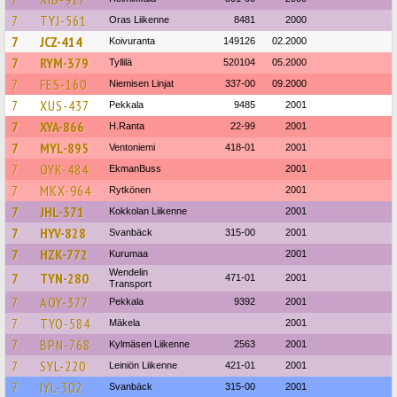
7
TYJ-561
Oras Liikenne
8481
2000
7
JCZ-414
Koivuranta
149126
02.2000
7
RYM-379
Tyllilä
520104
05.2000
7
FES-160
Niemisen Linjat
337-00
09.2000
7
XUS-437
Pekkala
9485
2001
7
XYA-866
H.Ranta
22-99
2001
7
MYL-895
Ventoniemi
418-01
2001
7
OYK-484
EkmanBuss
2001
7
MKX-964
Rytkönen
2001
7
JHL-371
Kokkolan Liikenne
2001
7
HYV-828
Svanbäck
315-00
2001
7
HZK-772
Kurumaa
2001
Wendelin
7
TYN-280
471-01
2001
Transport
7
AOY-377
Pekkala
9392
2001
7
TYO-584
Mäkela
2001
7
BPN-768
Kylmäsen Liikenne
2563
2001
7
SYL-220
Leiniön Liikenne
421-01
2001
7
IYL-302
Svanbäck
315-00
2001