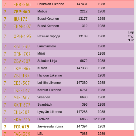
7
EHB-860
Pakkalan Liikenne
147431
1988
7
ZBP-460
Mobus
2212
1988
7
IBJ-175
Bussi-Ketonen
13177
1988
7
EHM-107
Bussi-Ketonen
312
1988
Linja
7
OPH-193
Разные города
13109
1988
Oy, 
"Lumi
7
KGJ-539
Lamminmäki
1988
7
ORN-707
Mörö
1988
7
ZBA-807
Sukulan Linja
6672
1988
7
LKM-467
Kutilan
147333
1988
7
ZBJ-137
Hangon Liikenne
1988
7
EES-307
Leiniön Liikenne
147360
1988
7
LKE-142
Karhun Liikenne
6751
1988
7
MJE-507
Vesanen
6690
1988
7
XKT-677
Svanbäck
396
1988
7
EHL-807
Lyttylän Liikenne
147283
1988
7
EKA-735
Hietikon
6865
12.1988
7
FCR-679
Järviseudun Linja
147394
1989
7
FAB-369
LSL
7083
1989