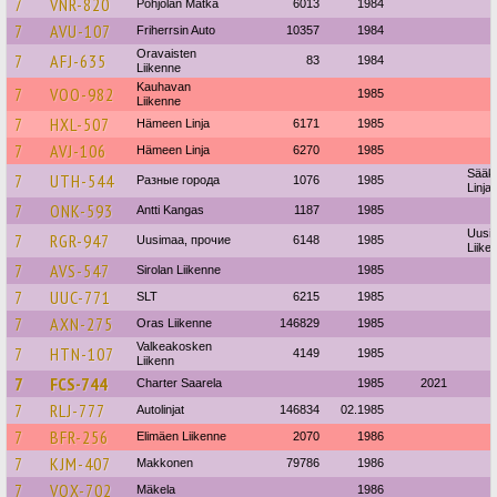
7
VNR-820
Pohjolan Matka
6013
1984
7
AVU-107
Friherrsin Auto
10357
1984
Oravaisten
7
AFJ-635
83
1984
Liikenne
Kauhavan
7
VOO-982
1985
Liikenne
7
HXL-507
Hämeen Linja
6171
1985
7
AVJ-106
Hämeen Linja
6270
1985
Sääk
7
UTH-544
Разные города
1076
1985
Linja
7
ONK-593
Antti Kangas
1187
1985
Uusit
7
RGR-947
Uusimaa, прочие
6148
1985
Liike
7
AVS-547
Sirolan Liikenne
1985
7
UUC-771
SLT
6215
1985
7
AXN-275
Oras Liikenne
146829
1985
Valkeakosken
7
HTN-107
4149
1985
Liikenn
7
FCS-744
Charter Saarela
1985
2021
7
RLJ-777
Autolinjat
146834
02.1985
7
BFR-256
Elimäen Liikenne
2070
1986
7
KJM-407
Makkonen
79786
1986
7
VOX-702
Mäkela
1986