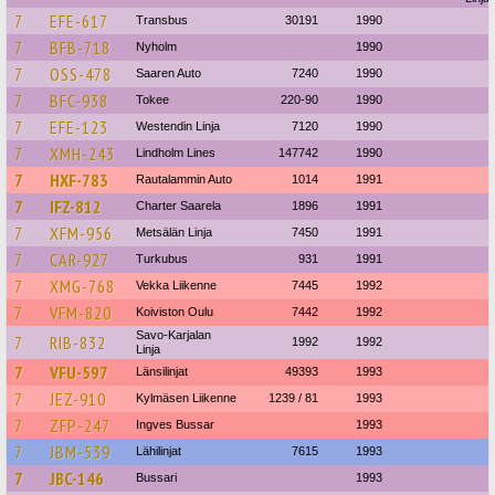
7
EFE-617
Transbus
30191
1990
7
BFB-718
Nyholm
1990
7
OSS-478
Saaren Auto
7240
1990
7
BFC-938
Tokee
220-90
1990
7
EFE-123
Westendin Linja
7120
1990
7
XMH-243
Lindholm Lines
147742
1990
7
HXF-783
Rautalammin Auto
1014
1991
7
IFZ-812
Charter Saarela
1896
1991
7
XFM-956
Metsälän Linja
7450
1991
7
CAR-927
Turkubus
931
1991
7
XMG-768
Vekka Liikenne
7445
1992
7
VFM-820
Koiviston Oulu
7442
1992
Savo-Karjalan
7
RIB-832
1992
1992
Linja
7
VFU-597
Länsilinjat
49393
1993
7
JEZ-910
Kylmäsen Liikenne
1239 / 81
1993
7
ZFP-247
Ingves Bussar
1993
7
JBM-539
Lähilinjat
7615
1993
7
JBC-146
Bussari
1993