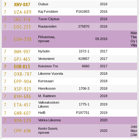
7
XNV-887
Oubus
2016
7
UZA-689
Kaj Forsblom
P161803
2016
7
CKC-376
Turun Citybus
2016
7
EOC-253
Rautaveden
275870
2016
Mänt
Pirkanmaa,
Tilau
7
EOH-338
09.2016
прочие
Oy (M
Vilpp
7
INM-997
Nyholm
1572-1
2017
7
GPJ-465
Ventoniemi
419857
2017
7
EOR-815
Koiviston Tre
6660
2017
7
OXB-787
Liikenne Vuorela
2018
7
EPP-904
Korsisaari
2018
7
XSP-925
Henriksson
1706-3
2018
7
BVH-686
M. Raittinen
2018
Valkeakosken
7
ETA-457
1775-1
2019
Liikenn
7
GNR-607
HelB
P197751
2019
7
XPA-129
Vekka Liikenne
2020
Jokil
Keski-Suomi,
7
CPP-696
2020
tilaus
прочие
(Jäm