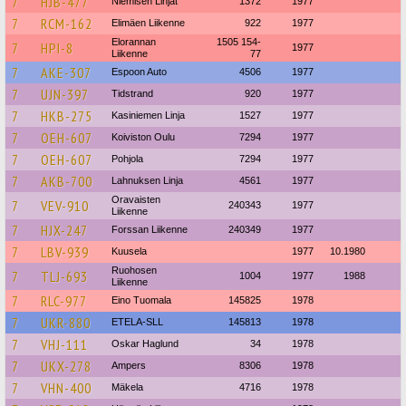
7
HJB-477
Niemisen Linjat
1372
1977
7
RCM-162
Elimäen Liikenne
922
1977
Elorannan
1505 154-
7
HPI-8
1977
Liikenne
77
7
AKE-307
Espoon Auto
4506
1977
7
UJN-397
Tidstrand
920
1977
7
HKB-275
Kasiniemen Linja
1527
1977
7
OEH-607
Koiviston Oulu
7294
1977
7
OEH-607
Pohjola
7294
1977
7
AKB-700
Lahnuksen Linja
4561
1977
Oravaisten
7
VEV-910
240343
1977
Liikenne
7
HJX-247
Forssan Liikenne
240349
1977
7
LBV-939
Kuusela
1977
10.1980
Ruohosen
7
TLJ-693
1004
1977
1988
Liikenne
7
RLC-977
Eino Tuomala
145825
1978
7
UKR-880
ETELA-SLL
145813
1978
7
VHJ-111
Oskar Haglund
34
1978
7
UKX-278
Ampers
8306
1978
7
VHN-400
Mäkela
4716
1978