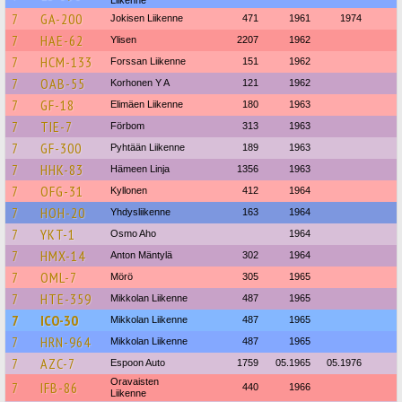
Liikenne
7
GA-200
Jokisen Liikenne
471
1961
1974
7
HAE-62
Ylisen
2207
1962
7
HCM-133
Forssan Liikenne
151
1962
7
OAB-55
Korhonen Y A
121
1962
7
GF-18
Elimäen Liikenne
180
1963
7
TIE-7
Förbom
313
1963
7
GF-300
Pyhtään Liikenne
189
1963
7
HHK-83
Hämeen Linja
1356
1963
7
OFG-31
Kyllonen
412
1964
7
HOH-20
Yhdysliikenne
163
1964
7
YKT-1
Osmo Aho
1964
7
HMX-14
Anton Mäntylä
302
1964
7
OML-7
Mörö
305
1965
7
HTE-359
Mikkolan Liikenne
487
1965
7
ICO-30
Mikkolan Liikenne
487
1965
7
HRN-964
Mikkolan Liikenne
487
1965
7
AZC-7
Espoon Auto
1759
05.1965
05.1976
Oravaisten
7
IFB-86
440
1966
Liikenne