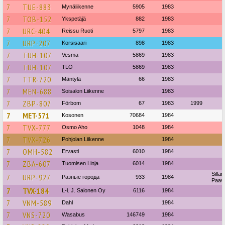
7
TUE-883
Mynäliikenne
5905
1983
7
TOB-152
Ykspetäjä
882
1983
7
URC-404
Reissu Ruoti
5797
1983
7
URP-207
Korsisaari
898
1983
7
TUH-107
Vesma
5869
1983
7
TUH-107
TLO
5869
1983
7
TTR-720
Mäntylä
66
1983
7
MEN-688
Soisalon Liikenne
1983
7
ZBP-807
Förbom
67
1983
1999
7
MET-571
Kosonen
70684
1984
7
TVX-777
Osmo Aho
1048
1984
7
TVX-726
Pohjolan Liikenne
1984
7
OMH-582
Ervasti
6010
1984
7
ZBA-607
Tuomisen Linja
6014
1984
Silla
7
URP-927
Разные города
933
1984
Paav
7
TVX-184
L-l. J. Salonen Oy
6116
1984
7
VNM-589
Dahl
1984
7
VNS-720
Wasabus
146749
1984