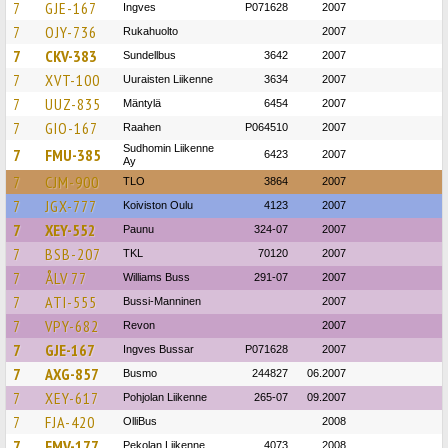
7
GJE-167
Ingves
P071628
2007
7
OJY-736
Rukahuolto
2007
7
CKV-383
Sundellbus
3642
2007
7
XVT-100
Uuraisten Liikenne
3634
2007
7
UUZ-835
Mäntylä
6454
2007
7
GIO-167
Raahen
P064510
2007
Sudhomin Liikenne
7
FMU-385
6423
2007
Ay
7
CJM-900
TLO
3864
2007
7
JGX-777
Koiviston Oulu
4123
2007
7
XEY-552
Paunu
324-07
2007
7
BSB-207
TKL
70120
2007
7
ÅLV 77
Williams Buss
291-07
2007
7
ATI-555
Bussi-Manninen
2007
7
VPY-682
Revon
2007
7
GJE-167
Ingves Bussar
P071628
2007
7
AXG-857
Busmo
244827
06.2007
7
XEY-617
Pohjolan Liikenne
265-07
09.2007
7
FJA-420
OlliBus
2008
7
FMV-177
Pekolan Liikenne
4073
2008