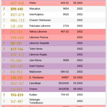
7
NEP-808
Pekki
443-01
05.2001
7
BPX-440
Wasabus
9654
2002
7
BOT-679
InterKuljetus
9526
2002
7
MRG-753
Charter Hekkanen
2002
7
CJE-209
Pakkalan Liikenne
2716
2002
7
FFJ-769
Vekka Liikenne
487-02
2002
7
VYN-684
Liikenne-Pasma
2002
7
IRF-787
Liikenne Seppälä
2002
7
KCY-766
Toimi Vento
2002
7
XYP-312
Liikenne Rajala
2002
7
FJL-686
Jani Rinne
9589
2002
7
RRF-595
Dahl Citybus
2002
7
RSI-952
Makkonen
590-02
2002
7
CZK-207
E. Rantanen
94997
02.2002
7
XHZ-767
Länsilinjat
S010426
03.2002
7
ILA-435
Oubus
S010536
09.2002
7
YFG-839
Kutilan
744-03
2003
Helsingin
7
SLF-497
2003
Turistibussi