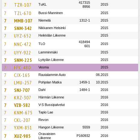
417315
7
TZR-107
TuKL
2015
8956
7
TZL-670
Bussi-Manninen
2015
7
MMB-107
Niemelä
1312-1
2015
7
SNM-342
Nikkanen Helsinki
2015
7
UYZ-652
Heikkilän Liikenne
2015
418494
7
NNC-472
TLO
2015
601
7
UYY-922
Lamminmäki
2015
7
SNM-225
Lyttylän Liikenne
2015
7
FPC-480
Vesma
2015
7
CJX-165
Rautalammin Auto
06.2015
7
LMU-257
Pohjolan Matka
1459-1
10.2015
7
SNJ-707
Dahl
1484-1
2016
7
KRZ-307
Härmän Liikenne
2016
7
VZB-582
V-S Bussipalvelut
2016
7
KNM-675
Tapio Lae
2016
7
CKL-207
Revon
2016
7
YXM-851
Hangon Liikenne
5559
2016
Oravaisten
7
XUZ-985
P160932
2016
Liikenne