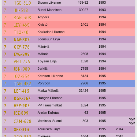
7
HGE-610
Sipoon Liikenne
459-92
1993
7
IIH-318
Bussi-Manninen
30027
1993
7
BGN-308
Ampers
1994
7
LEY-469
Kivistö
1401
1994
7
TLO-40
Kokkolan Liikenne
1994
7
NAV-807
Joensuun Linja
1994
7
GCY-776
Mäntylä
1994
7
EYG-899
Mäkela
2508
1994
7
VFU-725
Töysän Linja
1328
1994
7
JBN-989
Jyrkilä
7795
1994
7
IOZ-834
Ketosen Liikenne
8134
1995
7
TGN-482
Porvoon
7906
1995
7
LEF-415
Matka Mäkelä
31424
1995
7
KGK-567
Hangon Liikenne
1995
7
VSY-905
PP Tilausmatkat
1624
1995
7
JEZ-899
Arolan Kuljetus
63
1995
Mynäl
7
CZM-628
Varsinais-Suomi
303
1995
Mynä
7
XFZ-313
Tourusen Linjat
1995
2014
7
BGO-867
Eteläpää
1664
1995
2015