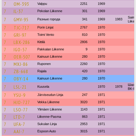
7
OM-393
Valppu
2251
1969
7
IL-37
Pekolan Liikenne
301
1969
Saim
7
GMV-95
Разные города
341
1969
1983
Liike
7
TJC-717
Porin Linjat
2767
1970
7
GRI-97
Toimi Vento
810
1970
7
LBX-286
Kittilä
2806
1970
7
IGO-57
Pakkalan Liikenne
9
1970
7
OER-507
Kainuun Liikenne
280
1970
7
MXJ-86
Ruponen
2260
1970
7
ZB-668
Rajala
420
1970
7
OBY-14
Kainuun Liikenne
280
1970
Шасс
7
LSL-21
Kuusela
1970
1978
BK-8
7
YSU-9
Järviseudun Linja
247
1971
7
HJO-727
Vekka Liikenne
3020
1971
7
LSO-77
Ylimäen Liikenne
1143
1971
7
LTD-7
Liikenne-Pasma
863
1971
7
UFA-7
Sukulan Linja
2953
1971
7
AAI-7
Espoon Auto
3015
1971