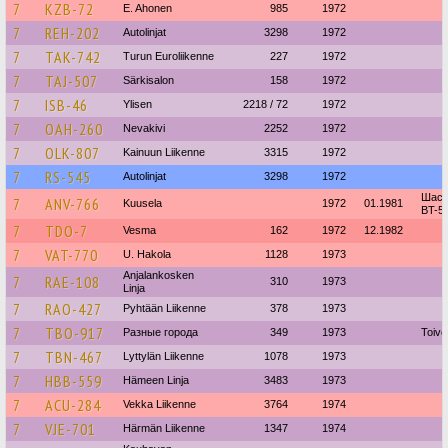
7
KZB-72
E. Ahonen
985
1972
7
REH-202
Autolinjat
3298
1972
7
TAK-742
Turun Euroliikenne
227
1972
7
TAJ-507
Särkisalon
158
1972
7
ISB-46
Ylisen
2218 / 72
1972
7
OAH-260
Nevakivi
2252
1972
7
OLK-807
Kainuun Liikenne
3315
1972
7
RS-545
Autolinjat
3298
1972
Шасс
7
ANV-766
Kuusela
1972
01.1981
BT-58
7
TDO-7
Vesma
162
1972
12.1982
7
VAT-770
U. Hakola
1128
1973
Anjalankosken
7
RAE-108
310
1973
Linja
7
RAO-427
Pyhtään Liikenne
378
1973
7
TBO-917
Разные города
349
1973
Toiv
7
TBN-467
Lyttylän Liikenne
1078
1973
7
HBB-559
Hämeen Linja
3483
1973
7
ACU-284
Vekka Liikenne
3764
1974
7
VJE-701
Härmän Liikenne
1347
1974