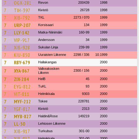
7
OGX-281
Revon
200439
1998
7
TIH-397
Kivistö
26728
1998
7
XIB-792
TKL
2273 / 070
1999
7
URP-207
Korsisaari
134
1999
7
LLY-142
Matka-Niinimäki
160-99
1999
7
VIP-917
Andersson
34
1999
7
XIB-928
Sukulan Linja
239-99
1999
7
KIU-850
Uuraisten Liikenne
2298 / 336
10.1999
7
RBY-679
Hallakangas
2000
Valkeakosken
7
XYA-867
2300 / 156
2000
Liikenn
7
ZIX-284
HelB
45
2000
7
EYG-812
TuKL
93
2000
7
VIT-811
Helmikkala
9303
2000
7
MYF-212
Tokee
228781
2000
7
YGF-817
Kivistö
2313
2000
7
MYB-827
Haldin&Rose
149219
2000
7
LL-50
Lehtosen Liikenne
2000
7
XIB-917
Turkubus
301-00
2000
7
XIB-917
Helmikkala
301-00
2000