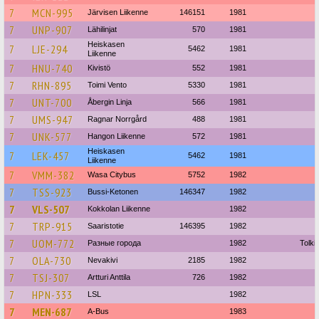
7
MCN-995
Järvisen Liikenne
146151
1981
7
UNP-907
Lähilinjat
570
1981
Heiskasen
7
LJE-294
5462
1981
Liikenne
7
HNU-740
Kivistö
552
1981
7
RHN-895
Toimi Vento
5330
1981
7
UNT-700
Åbergin Linja
566
1981
7
UMS-947
Ragnar Norrgård
488
1981
7
UNK-577
Hangon Liikenne
572
1981
Heiskasen
7
LEK-457
5462
1981
Liikenne
7
VMM-382
Wasa Citybus
5752
1982
7
TSS-923
Bussi-Ketonen
146347
1982
7
VLS-507
Kokkolan Liikenne
1982
7
TRP-915
Saaristotie
146395
1982
7
UOM-772
Разные города
1982
Tolki
7
OLA-730
Nevakivi
2185
1982
7
TSJ-307
Artturi Anttila
726
1982
7
HPN-333
LSL
1982
7
MEN-687
A-Bus
1983