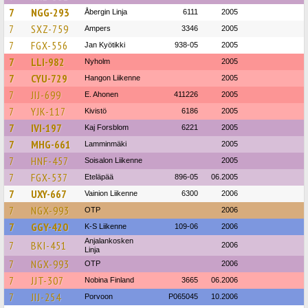
7
NGG-293
Åbergin Linja
6111
2005
7
SXZ-759
Ampers
3346
2005
7
FGX-556
Jan Kyötikki
938-05
2005
7
LLI-982
Nyholm
2005
7
CYU-729
Hangon Liikenne
2005
7
JIJ-699
E. Ahonen
411226
2005
7
YJK-117
Kivistö
6186
2005
7
IVI-197
Kaj Forsblom
6221
2005
7
MHG-661
Lamminmäki
2005
7
HNF-457
Soisalon Liikenne
2005
7
FGX-537
Eteläpää
896-05
06.2005
7
UXY-667
Vainion Liikenne
6300
2006
7
NGX-993
OTP
2006
7
GGY-420
K-S Liikenne
109-06
2006
Anjalankosken
7
BKI-451
2006
Linja
7
NGX-993
OTP
2006
7
JJT-307
Nobina Finland
3665
06.2006
7
JIJ-254
Porvoon
P065045
10.2006