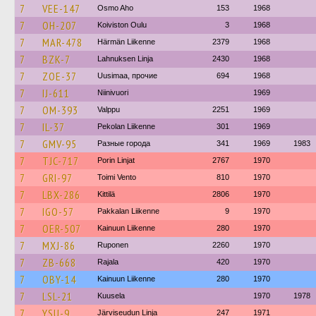
7
VEE-147
Osmo Aho
153
1968
7
OH-207
Koiviston Oulu
3
1968
7
MAR-478
Härmän Liikenne
2379
1968
7
BZK-7
Lahnuksen Linja
2430
1968
7
ZOE-37
Uusimaa, прочие
694
1968
7
IJ-611
Niinivuori
1969
7
OM-393
Valppu
2251
1969
7
IL-37
Pekolan Liikenne
301
1969
7
GMV-95
Разные города
341
1969
1983
7
TJC-717
Porin Linjat
2767
1970
7
GRI-97
Toimi Vento
810
1970
7
LBX-286
Kittilä
2806
1970
7
IGO-57
Pakkalan Liikenne
9
1970
7
OER-507
Kainuun Liikenne
280
1970
7
MXJ-86
Ruponen
2260
1970
7
ZB-668
Rajala
420
1970
7
OBY-14
Kainuun Liikenne
280
1970
7
LSL-21
Kuusela
1970
1978
7
YSU-9
Järviseudun Linja
247
1971