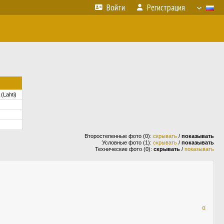
Войти
Регистрация
(Lahti)
Второстепенные фото (0):
скрывать
/
показывать
Условные фото (1):
скрывать
/
показывать
Технические фото (0):
скрывать
/
показывать
¤