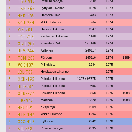
7
TBO-917
Разные города
349
1973
7
TBN-467
Lyttylän Liikenne
1078
1973
7
HBB-559
Hämeen Linja
3483
1973
7
ACU-284
Vekka Liikenne
3764
1974
7
VJE-701
Härmän Liikenne
1347
1974
7
TCT-713
Kauhavan Liikenne
1168
1974
7
OBH-907
Koiviston Oulu
145166
1974
7
HBV-244
Aaltonen
240117
1974
7
TEM-207
Förbom
145116
1974
1989
7
VCK-107
P. Koivisto
1284
1975
7
LBL-707
Heiskasen Liikenne
1975
7
OCH-195
Pekolan Liikenne
1307 / 95775
1975
7
HER-687
Pekolan Liikenne
658
1975
7
OEN-777
Käkelän Liikenne
3858
1975
1988
7
TJC-977
Mäkinen
145320
1975
1988
7
HHJ-191
Ykspetäjä
1509
1976
7
HTE-147
Vekka Liikenne
4294
1976
7
OCX-419
Kyllonen
4242
1976
7
AJL-888
Разные города
4395
1976