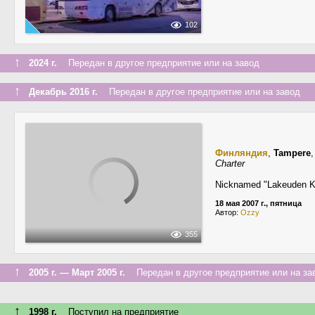
102
↑
2024 г.
Передан в другое предприятие или на завод
↑
Декабрь 2016 г.
Передан в другое предприятие или на завод
Финляндия
,
Tampere
Charter
Nicknamed "Lakeuden Kut
18 мая 2007 г., пятница
Автор:
Ozzy
355
↑
2005 г. — Март 2005 г.
Передан в другое предприятие или на за
↑
1998 г.
Поступил на предприятие