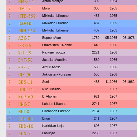
7
HMX-14
Anton Mäntylä
302
1964
7
OML-7
Mörö
305
1965
7
HTE-359
Mikkolan Liikenne
487
1965
7
ICO-30
Mikkolan Liikenne
487
1965
7
HRN-964
Mikkolan Liikenne
487
1965
7
AZC-7
Espoon Auto
1759
05.1965
05.1976
7
IFB-86
Oravaisten Liikenne
440
1966
7
YEI-98
Разные города
2221
1966
7
ENT-36
Jussilan Autoliike
580
1966
7
EPS-7
Artturi Anttila
583
1966
7
HIX-90
Jokioisten-Forssan
556
1966
7
GBS-11
Suni
465
11.1966
06.1982
7
OUD-11
Niilo Ylisirniö
1967
7
KCP-60
E. Ahonen
921
1967
7
HNC-7
Lehdon Liikenne
2741
1967
7
HPI-8
Elorannan Liikenne
2134
1967
7
SEP-40
Enon
241
1967
7
ZBD-10
Karkkilan Linja
606
1967
7
ZDN-7
Lähilinjat
2265
1967