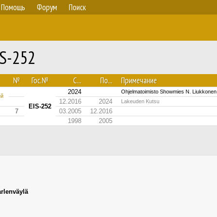
Помощь
Форум
Поиск
IS-252
№
Гос.№
С...
По...
Примечание
2024
Ohjelmatoimisto Showmies N. Liukkonen 
ей
12.2016
2024
Lakeuden Kutsu
EIS-252
7
03.2005
12.2016
1998
2005
rlenväylä