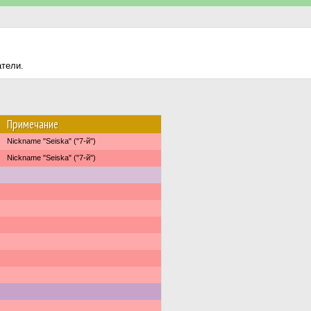
атели.
Примечание
Nickname "Seiska" ("7-й")
Nickname "Seiska" ("7-й")