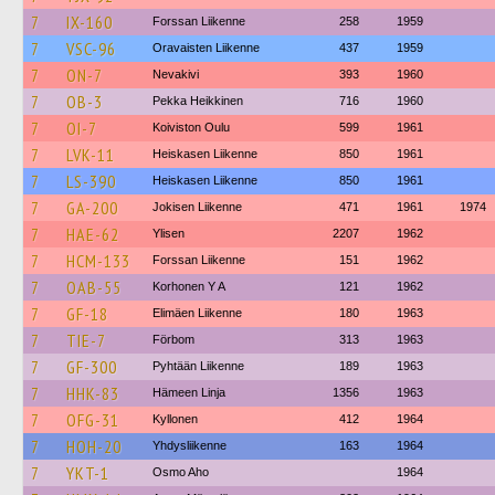
7
IX-160
Forssan Liikenne
258
1959
7
VSC-96
Oravaisten Liikenne
437
1959
7
ON-7
Nevakivi
393
1960
7
OB-3
Pekka Heikkinen
716
1960
7
OI-7
Koiviston Oulu
599
1961
7
LVK-11
Heiskasen Liikenne
850
1961
7
LS-390
Heiskasen Liikenne
850
1961
7
GA-200
Jokisen Liikenne
471
1961
1974
7
HAE-62
Ylisen
2207
1962
7
HCM-133
Forssan Liikenne
151
1962
7
OAB-55
Korhonen Y A
121
1962
7
GF-18
Elimäen Liikenne
180
1963
7
TIE-7
Förbom
313
1963
7
GF-300
Pyhtään Liikenne
189
1963
7
HHK-83
Hämeen Linja
1356
1963
7
OFG-31
Kyllonen
412
1964
7
HOH-20
Yhdysliikenne
163
1964
7
YKT-1
Osmo Aho
1964