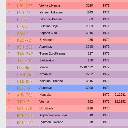
7
HJO-727
Vekka Liikenne
3020
1971
7
LSO-77
Ylimäen Liikenne
1143
1971
7
LTD-7
Liikenne-Pasma
863
1971
7
UFA-7
Sukulan Linja
2953
1971
7
AAI-7
Espoon Auto
3015
1971
7
KZB-72
E. Ahonen
985
1972
7
REH-202
Autolinjat
3298
1972
7
TAK-742
Turun Euroliikenne
227
1972
7
TAJ-507
Särkisalon
158
1972
7
ISB-46
Ylisen
2218 / 72
1972
7
OAH-260
Nevakivi
2252
1972
7
OLK-807
Kainuun Liikenne
3315
1972
7
RS-545
Autolinjat
3298
1972
7
ANV-766
Kuusela
1972
01.1981
7
TDO-7
Vesma
162
1972
12.1982
7
VAT-770
U. Hakola
1128
1973
7
RAE-108
Anjalankosken Linja
310
1973
7
RAO-427
Pyhtään Liikenne
378
1973