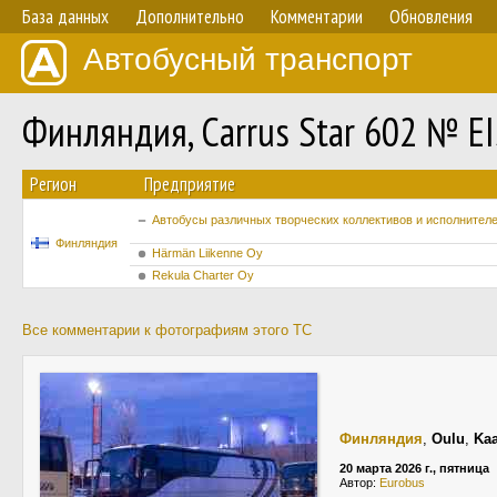
База данных
Дополнительно
Комментарии
Обновления
Автобусный транспорт
Финляндия, Carrus Star 602 № E
Регион
Предприятие
Автобусы различных творческих коллективов и исполнител
Финляндия
Härmän Liikenne Oy
Rekula Charter Oy
Все комментарии к фотографиям этого ТС
Финляндия
,
Oulu
,
Kaa
20 марта 2026 г., пятница
Автор:
Eurobus