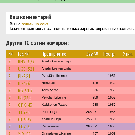
Ваш комментарий
Вы не
вошли на сайт
.
Комментарии могут оставлять только зарегистрированные пользов
Другие ТС с этим номером:
№
Гос.№
Предприятие
Зав.№
Постр.
Утил.
7
RNV-393
Anjalankosken Linja
7
UGE-321
Anjalankosken Linja
7
RI-751
Pyhtään Liikenne
1951
7
IF-786
Niinivuori
128
1956
7
RG-913
Toimi Vento
636
1956
7
IN-932
Pekolan Liikenne
259
1957
7
OPX-43
Kaikkonen Paavo
238
1957
7
TEY-6
Porin Linjat
265 / 71
1958
7
OI-995
Kainuun Linja
256 / 71
1958
7
TEY-6
Vähärauman
265 / 71
1958
7
YJX-92
Oravaisten Liikenne
437
1959