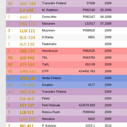
90
GHU-588
Transdev Finland
37508
2008
7
ILE-508
M. Raittinen
P082160
05.2008
7
AHO-7
Osmo Aho
P082167
06.2008
7
ENA-573
Niskanen
131917
07.2008
7
LLU-222
Muurinen
P098826
2009
7
NLK-504
H.Ranta
6801
2009
7
HLY-190
Paakinaho
2009
7
OXK-295
Henriksson
P082525
2009
90
GIO-990
TKL
P093783
2009
90
ATY-539
TuKL
652-09
2009
90
GMN-660
OTP
414450 763
2009
477
SMZ-645
Veolia Finland
2009
90
TJY-490
Kuopion
4177
2009
477
SMZ-645
Transdev Finland
2009
7
FJA-469
Pekki
2009
7
BSY-307
Petri Pekkala
414578 829
2009
7
LLX-521
Reissu Ruoti
P088462
2009
7
LOH-333
Wasabus
6822
2009
7
VVJ-412
P. Koivisto
1023-1
2010