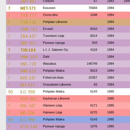
7
ZBP-807
Förbom
67
1983
199
7
MET-571
Kosonen
70684
1984
7
TVX-777
Osmo Aho
1048
1984
7
TVX-726
Pohjolan Liikenne
1984
7
OMH-582
Ervasti
6010
1984
7
ZBA-607
Tuomisen Linja
6014
1984
7
URP-927
Разные города
933
1984
7
TVX-184
L-l. J. Salonen Oy
6116
1984
7
VNM-589
Dahl
1984
7
VNS-720
Wasabus
146749
1984
7
VNR-820
Pohjolan Matka
6013
1984
7
AVU-107
Friherrsin Auto
10357
1984
7
AFJ-635
Oravaisten Liikenne
83
1984
90
KJC-990
Pohjolan Matka
6143
1985
7
VOO-982
Kauhavan Liikenne
1985
7
HXL-507
Hämeen Linja
6171
1985
7
AVJ-106
Hämeen Linja
6270
1985
90
KJC-990
Pohjolan Matka
6143
1985
7
UTH-544
Разные города
1076
1985