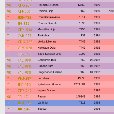
90
AFA-207
Pekolan Liikenne
13762
1990
90
AFJ-605
Raision Linja
7162
1990
200
7
HXF-783
Rautalammin Auto
1014
1991
7
IFZ-812
Charter Saarela
1896
1991
7
XFM-956
Metsälän Linja
7450
1991
7
CAR-927
Turkubus
931
1991
7
XMG-768
Vekka Liikenne
7445
1992
7
VFM-820
Koiviston Oulu
7442
1992
7
RIB-832
Savo-Karjalan Linja
1992
1992
90
YAL-980
Concordia Bus
7460
04.1992
90
YAL-980
Espoon Auto
7460
04.1992
90
YAL-980
Stagecoach Finland
7460
04.1992
7
VFU-597
Länsilinjat
49393
1993
7
JEZ-910
Kylmäsen Liikenne
1239 / 81
1993
7
ZFP-247
Ingves Bussar
1993
90
FFI-171
Paunu
148141
1993
7
JBM-539
Lähilinjat
7615
1993
7
JBC-146
Bussari
1993