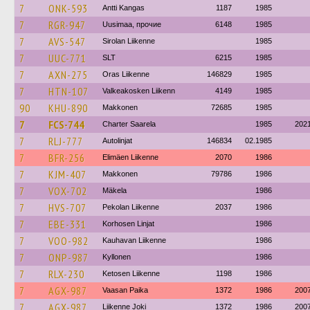
7
ONK-593
Antti Kangas
1187
1985
7
RGR-947
Uusimaa, прочие
6148
1985
7
AVS-547
Sirolan Liikenne
1985
7
UUC-771
SLT
6215
1985
7
AXN-275
Oras Liikenne
146829
1985
7
HTN-107
Valkeakosken Liikenn
4149
1985
90
KHU-890
Makkonen
72685
1985
7
FCS-744
Charter Saarela
1985
202
7
RLJ-777
Autolinjat
146834
02.1985
7
BFR-256
Elimäen Liikenne
2070
1986
7
KJM-407
Makkonen
79786
1986
7
VOX-702
Mäkela
1986
7
HVS-707
Pekolan Liikenne
2037
1986
7
EBE-331
Korhosen Linjat
1986
7
VOO-982
Kauhavan Liikenne
1986
7
ONP-987
Kyllonen
1986
7
RLX-230
Ketosen Liikenne
1198
1986
7
AGX-987
Vaasan Paika
1372
1986
200
7
AGX-987
Liikenne Joki
1372
1986
200