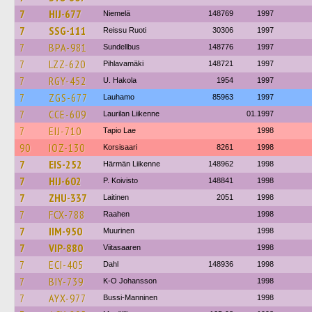
7
HIJ-677
Niemelä
148769
1997
7
SSG-111
Reissu Ruoti
30306
1997
7
BPA-981
Sundellbus
148776
1997
7
LZZ-620
Pihlavamäki
148721
1997
7
RGY-452
U. Hakola
1954
1997
7
ZGS-677
Lauhamo
85963
1997
7
CCE-609
Laurilan Liikenne
01.1997
7
EIJ-710
Tapio Lae
1998
90
IOZ-130
Korsisaari
8261
1998
7
EIS-252
Härmän Liikenne
148962
1998
7
HIJ-602
P. Koivisto
148841
1998
7
ZHU-337
Laitinen
2051
1998
7
FCX-788
Raahen
1998
7
IIM-950
Muurinen
1998
7
VIP-880
Viitasaaren
1998
7
ECI-405
Dahl
148936
1998
7
BIY-739
K-O Johansson
1998
7
AYX-977
Bussi-Manninen
1998