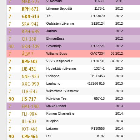
7
MKK-827
V. Alamäki
1163-1
2011
7
BPH-672
Liikenne Seppälä
1173-1
2012
7
GKN-313
TKL
P123070
2012
7
SRA-942
Oulaisten Liikenne
S120124
2012
7
BPH-649
Jarbus
2012
7
CIJ-268
EkmanBuss
2012
90
GKN-309
Savonlinja
P122721
2012
7
ÅLW 7
Williams Buss
OA07234
03.2012
7
BPA-302
V-S Bussipalvelut
P120731
04.2012
7
JJE-431
Hyvinkään Liikenne
1324-1
2013
7
NNE-983
Eteläpää
P111453
2013
7
XXC-999
Lauhamo
417266 915
2013
7
LLR-642
Wikströms Busstrafik
2013
90
JIS-717
Koiviston Tre
657-13
2013
7
EMJ-190
Mikko Rindell
2013
7
FLI-984
Kymen Charterline
2014
7
ILL-603
Kuopion
2014
7
IOT-468
Laitinen
P130556
2014
90
CPA-466
LSL
8197
2014