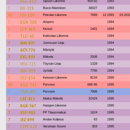
7
HGE-610
Sipoon Liikenne
459-92
1993
7
IIH-318
Bussi-Manninen
30027
1993
90
FIH-609
Pekolan Liikenne
7699
12.1993
03.201
7
BGN-308
Ampers
1994
7
LEY-469
Kivistö
1401
1994
7
TLO-40
Kokkolan Liikenne
1994
7
NAV-807
Joensuun Linja
1994
7
GCY-776
Mäntylä
1994
7
EYG-899
Mäkela
2508
1994
7
VFU-725
Töysän Linja
1328
1994
7
JBN-989
Jyrkilä
7795
1994
7
IOZ-834
Ketosen Liikenne
8134
1995
90
AGO-561
Porvoon
686-95
1995
7
TGN-482
Porvoon
7906
1995
7
LEF-415
Matka Mäkelä
31424
1995
7
KGK-567
Hangon Liikenne
1995
7
VSY-905
PP Tilausmatkat
1624
1995
7
JEZ-899
Arolan Kuljetus
63
1995
7
CZM-628
Varsinais-Suomi
303
1995