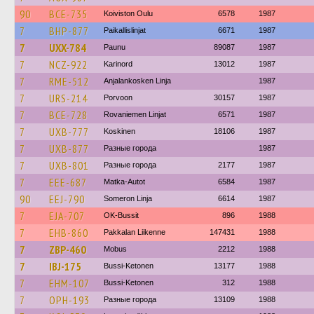
90
BCE-735
Koiviston Oulu
6578
1987
7
BHP-877
Paikallislinjat
6671
1987
7
UXX-784
Paunu
89087
1987
7
NCZ-922
Karinord
13012
1987
7
RME-512
Anjalankosken Linja
1987
7
URS-214
Porvoon
30157
1987
7
BCE-728
Rovaniemen Linjat
6571
1987
7
UXB-777
Koskinen
18106
1987
7
UXB-877
Разные города
1987
7
UXB-801
Разные города
2177
1987
7
EEE-687
Matka-Autot
6584
1987
90
EEJ-790
Someron Linja
6614
1987
7
EJA-707
OK-Bussit
896
1988
7
EHB-860
Pakkalan Liikenne
147431
1988
7
ZBP-460
Mobus
2212
1988
7
IBJ-175
Bussi-Ketonen
13177
1988
7
EHM-107
Bussi-Ketonen
312
1988
7
OPH-193
Разные города
13109
1988