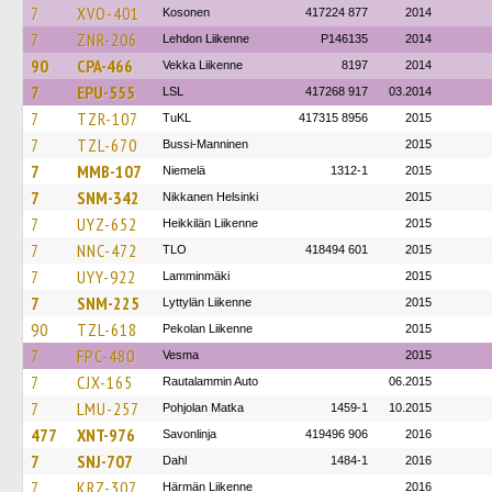
7
XVO-401
Kosonen
417224 877
2014
7
ZNR-206
Lehdon Liikenne
P146135
2014
90
CPA-466
Vekka Liikenne
8197
2014
7
EPU-555
LSL
417268 917
03.2014
7
TZR-107
TuKL
417315 8956
2015
7
TZL-670
Bussi-Manninen
2015
7
MMB-107
Niemelä
1312-1
2015
7
SNM-342
Nikkanen Helsinki
2015
7
UYZ-652
Heikkilän Liikenne
2015
7
NNC-472
TLO
418494 601
2015
7
UYY-922
Lamminmäki
2015
7
SNM-225
Lyttylän Liikenne
2015
90
TZL-618
Pekolan Liikenne
2015
7
FPC-480
Vesma
2015
7
CJX-165
Rautalammin Auto
06.2015
7
LMU-257
Pohjolan Matka
1459-1
10.2015
477
XNT-976
Savonlinja
419496 906
2016
7
SNJ-707
Dahl
1484-1
2016
7
KRZ-307
Härmän Liikenne
2016