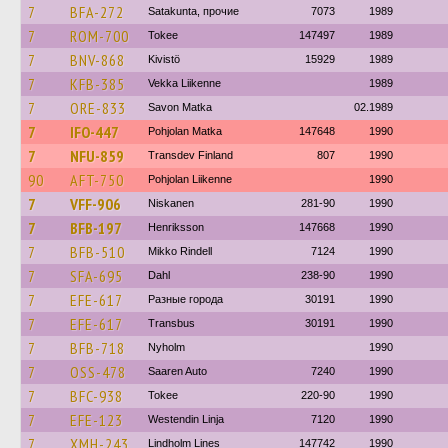
7
BFA-272
Satakunta, прочие
7073
1989
7
ROM-700
Tokee
147497
1989
7
BNV-868
Kivistö
15929
1989
7
KFB-385
Vekka Liikenne
1989
7
ORE-833
Savon Matka
02.1989
7
IFO-447
Pohjolan Matka
147648
1990
7
NFU-859
Transdev Finland
807
1990
90
AFT-750
Pohjolan Liikenne
1990
7
VFF-906
Niskanen
281-90
1990
7
BFB-197
Henriksson
147668
1990
7
BFB-510
Mikko Rindell
7124
1990
7
SFA-695
Dahl
238-90
1990
7
EFE-617
Разные города
30191
1990
7
EFE-617
Transbus
30191
1990
7
BFB-718
Nyholm
1990
7
OSS-478
Saaren Auto
7240
1990
7
BFC-938
Tokee
220-90
1990
7
EFE-123
Westendin Linja
7120
1990
7
XMH-243
Lindholm Lines
147742
1990