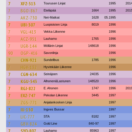
7
XFZ-313
Tourusen Linjat
1995
201
7
BGO-867
Eteläpää
1664
1995
201
7
AKZ-730
Net-Matkat
1628
05.1995
7
UBI-307
Luopioisten Linja
8019
1996
7
VGL-413
Vekka Liikenne
1996
7
ACZ-951
Lauhamo
1765
1996
7
UGR-144
Möllärin Linjat
148618
1996
90
OGP-416
Savonlinja
1996
7
CHN-921
Sundellbus
1785
1996
7
HGV-132
Hyvinkään Liikenne
1996
7
CGN-634
Seinäjoen
24035
1996
7
KGU-543
Alhonen&Lastunen
148520
1996
7
RGJ-822
E. Ahonen
1747
1996
201
7
EXZ-747
Pekolan Liikenne
3445
1997
7
ZGS-771
Anjalankosken Linja
1997
7
IIJ-150
Ingves Bussar
1997
7
LIC-777
STA
8182
1997
7
GBV-824
Gold Line
840-97
1997
7
SYO-807
Lauhamo
85963
1997