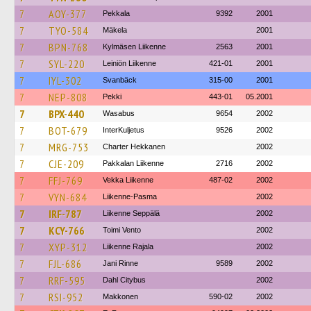
7
AOY-377
Pekkala
9392
2001
7
TYO-584
Mäkela
2001
7
BPN-768
Kylmäsen Liikenne
2563
2001
7
SYL-220
Leiniön Liikenne
421-01
2001
7
IYL-302
Svanbäck
315-00
2001
7
NEP-808
Pekki
443-01
05.2001
7
BPX-440
Wasabus
9654
2002
7
BOT-679
InterKuljetus
9526
2002
7
MRG-753
Charter Hekkanen
2002
7
CJE-209
Pakkalan Liikenne
2716
2002
7
FFJ-769
Vekka Liikenne
487-02
2002
7
VYN-684
Liikenne-Pasma
2002
7
IRF-787
Liikenne Seppälä
2002
7
KCY-766
Toimi Vento
2002
7
XYP-312
Liikenne Rajala
2002
7
FJL-686
Jani Rinne
9589
2002
7
RRF-595
Dahl Citybus
2002
7
RSI-952
Makkonen
590-02
2002