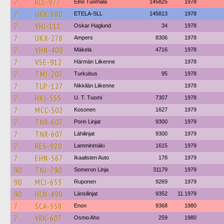
7
RLC-977
Eino Tuomala
145825
1978
7
UKR-880
ETELA-SLL
145813
1978
7
VHJ-111
Oskar Haglund
34
1978
7
UKX-278
Ampers
8306
1978
7
VHN-400
Mäkela
4716
1978
7
VSE-912
Härmän Liikenne
1978
7
TMJ-207
Turkubus
95
1978
7
TLP-127
Nikkilän Liikenne
1978
7
HKJ-555
U. T. Tuomi
7307
1978
7
MCC-502
Kosonen
1627
1979
7
TNR-607
Porin Linjat
9300
1979
7
TNR-607
Lähilinjat
9300
1979
7
RES-920
Lamminmäki
1615
1979
7
EHN-567
Ikaalisten Auto
178
1979
90
TNJ-790
Someron Linja
31179
1979
90
MCJ-653
Ruponen
9269
1979
90
HLN-490
Länsilinjat
9352
11.1979
7
SCA-558
Enon
9368
1980
7
VRK-607
Osmo Aho
259
1980