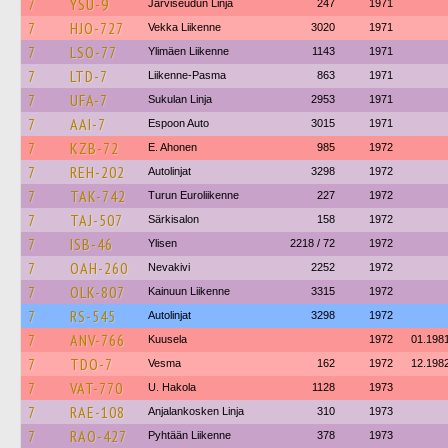
7
YSU-9
Järviseudun Linja
247
1971
7
HJO-727
Vekka Liikenne
3020
1971
7
LSO-77
Ylimäen Liikenne
1143
1971
7
LTD-7
Liikenne-Pasma
863
1971
7
UFA-7
Sukulan Linja
2953
1971
7
AAI-7
Espoon Auto
3015
1971
7
KZB-72
E. Ahonen
985
1972
7
REH-202
Autolinjat
3298
1972
7
TAK-742
Turun Euroliikenne
227
1972
7
TAJ-507
Särkisalon
158
1972
7
ISB-46
Ylisen
2218 / 72
1972
7
OAH-260
Nevakivi
2252
1972
7
OLK-807
Kainuun Liikenne
3315
1972
7
RS-545
Autolinjat
3298
1972
7
ANV-766
Kuusela
1972
01.198
7
TDO-7
Vesma
162
1972
12.198
7
VAT-770
U. Hakola
1128
1973
7
RAE-108
Anjalankosken Linja
310
1973
7
RAO-427
Pyhtään Liikenne
378
1973