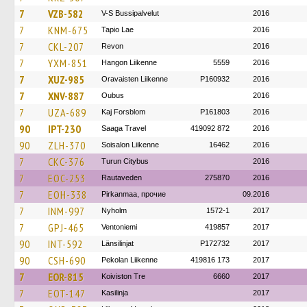
7
VZB-582
V-S Bussipalvelut
2016
7
KNM-675
Tapio Lae
2016
7
CKL-207
Revon
2016
7
YXM-851
Hangon Liikenne
5559
2016
7
XUZ-985
Oravaisten Liikenne
P160932
2016
7
XNV-887
Oubus
2016
7
UZA-689
Kaj Forsblom
P161803
2016
90
IPT-230
Saaga Travel
419092 872
2016
90
ZLH-370
Soisalon Liikenne
16462
2016
7
CKC-376
Turun Citybus
2016
7
EOC-253
Rautaveden
275870
2016
7
EOH-338
Pirkanmaa, прочие
09.2016
7
INM-997
Nyholm
1572-1
2017
7
GPJ-465
Ventoniemi
419857
2017
90
INT-592
Länsilinjat
P172732
2017
90
CSH-690
Pekolan Liikenne
419816 173
2017
7
EOR-815
Koiviston Tre
6660
2017
7
EOT-147
Kasilinja
2017