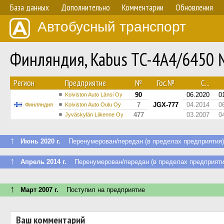
База данных
Дополнительно
Комментарии
Обновления
Автобусный транспорт
Финляндия, Kabus TC-4A4/6450 
Регион
Предприятие
№
Гос.№
С...
90
06.2020
0
Koiviston Auto Länsi Oy
7
JGX-777
04.2014
0
Финляндия
Koiviston Auto Oulu Oy
477
03.2007
0
Jyväskylän Liikenne Oy
↑
Июнь 2020 г.
Перенумерован/передан (в пределах предприятия)
↑
Апрель 2014 г.
Перенумерован/передан (в пределах предприяти
↑
Март 2007 г.
Поступил на предприятие
Ваш комментарий