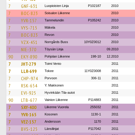
7
GNF-631
Luopioisten Linja
P102187
2010
7
BOC-823
Soisalon Liikenne
2010
7
YVR-157
Tammelundin
P105242
2010
7
VYS-715
Mäkela
2010
7
BOC-823
Revon
2010
7
VZX-451
Norrgårds Buss
10Y0Z0012
2010
7
NIE-370
Töysän Linja
09.2010
90
EKY-890
Pohjolan Liikenne
198-10
12.2010
7
JHT-279
Toimi Vento
2011
7
LLR-699
Tokee
11Y0Z0008
2011
7
CHP-974
Porvoon
306-11
2011
7
RSK-654
Y. Makkonen
2011
7
EVI-925
Hyvinkään Tila-autot
2011
90
LTB-677
Vainion Liikenne
P114883
2011
7
SXY-400
Liikenne Vuorela
255032
2011
7
YVR-165
Kosonen
1130-1
2011
7
VEZ-157
Andersson
1170
2011
7
BVS-125
Länsilinjat
P117042
2011