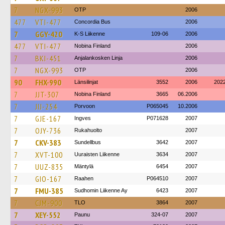
7
NGX-993
OTP
2006
477
VTI-477
Concordia Bus
2006
7
GGY-420
K-S Liikenne
109-06
2006
477
VTI-477
Nobina Finland
2006
7
BKI-451
Anjalankosken Linja
2006
7
NGX-993
OTP
2006
90
FHX-990
Länsilinjat
3552
2006
202
7
JJT-307
Nobina Finland
3665
06.2006
7
JIJ-254
Porvoon
P065045
10.2006
7
GJE-167
Ingves
P071628
2007
7
OJY-736
Rukahuolto
2007
7
CKV-383
Sundellbus
3642
2007
7
XVT-100
Uuraisten Liikenne
3634
2007
7
UUZ-835
Mäntylä
6454
2007
7
GIO-167
Raahen
P064510
2007
7
FMU-385
Sudhomin Liikenne Ay
6423
2007
7
CJM-900
TLO
3864
2007
7
XEY-552
Paunu
324-07
2007