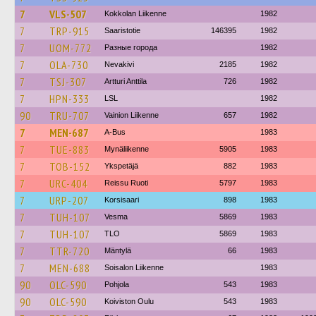
7
VLS-507
Kokkolan Liikenne
1982
7
TRP-915
Saaristotie
146395
1982
7
UOM-772
Разные города
1982
7
OLA-730
Nevakivi
2185
1982
7
TSJ-307
Artturi Anttila
726
1982
7
HPN-333
LSL
1982
90
TRU-707
Vainion Liikenne
657
1982
7
MEN-687
A-Bus
1983
7
TUE-883
Mynäliikenne
5905
1983
7
TOB-152
Ykspetäjä
882
1983
7
URC-404
Reissu Ruoti
5797
1983
7
URP-207
Korsisaari
898
1983
7
TUH-107
Vesma
5869
1983
7
TUH-107
TLO
5869
1983
7
TTR-720
Mäntylä
66
1983
7
MEN-688
Soisalon Liikenne
1983
90
OLC-590
Pohjola
543
1983
90
OLC-590
Koiviston Oulu
543
1983