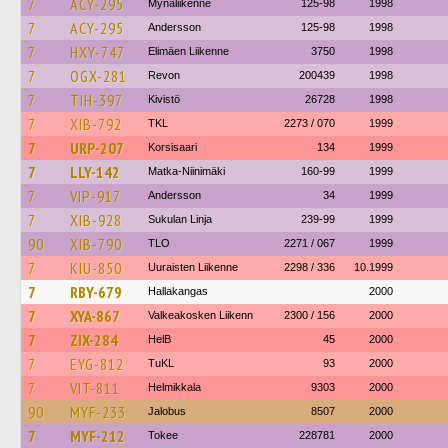
7
ACY-295
Mynäliikenne
125-98
1998
7
ACY-295
Andersson
125-98
1998
7
HXY-747
Elimäen Liikenne
3750
1998
7
OGX-281
Revon
200439
1998
7
TIH-397
Kivistö
26728
1998
7
XIB-792
TKL
2273 / 070
1999
7
URP-207
Korsisaari
134
1999
7
LLY-142
Matka-Niinimäki
160-99
1999
7
VIP-917
Andersson
34
1999
7
XIB-928
Sukulan Linja
239-99
1999
90
XIB-790
TLO
2271 / 067
1999
7
KIU-850
Uuraisten Liikenne
2298 / 336
10.1999
7
RBY-679
Hallakangas
2000
7
XYA-867
Valkeakosken Liikenn
2300 / 156
2000
7
ZIX-284
HelB
45
2000
7
EYG-812
TuKL
93
2000
7
VIT-811
Helmikkala
9303
2000
90
MYF-233
Jalobus
8507
2000
7
MYF-212
Tokee
228781
2000