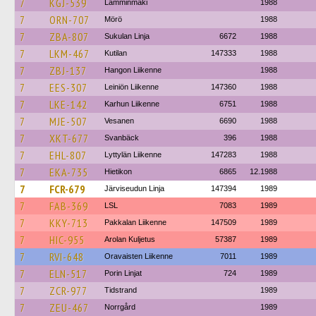
7
KGJ-539
Lamminmäki
1988
7
ORN-707
Mörö
1988
7
ZBA-807
Sukulan Linja
6672
1988
7
LKM-467
Kutilan
147333
1988
7
ZBJ-137
Hangon Liikenne
1988
7
EES-307
Leiniön Liikenne
147360
1988
7
LKE-142
Karhun Liikenne
6751
1988
7
MJE-507
Vesanen
6690
1988
7
XKT-677
Svanbäck
396
1988
7
EHL-807
Lyttylän Liikenne
147283
1988
7
EKA-735
Hietikon
6865
12.1988
7
FCR-679
Järviseudun Linja
147394
1989
7
FAB-369
LSL
7083
1989
7
KKY-713
Pakkalan Liikenne
147509
1989
7
HIC-955
Arolan Kuljetus
57387
1989
7
RVI-648
Oravaisten Liikenne
7011
1989
7
ELN-517
Porin Linjat
724
1989
7
ZCR-977
Tidstrand
1989
7
ZEU-467
Norrgård
1989