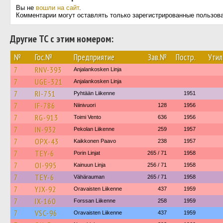
Вы не
вошли на сайт
.
Комментарии могут оставлять только зарегистрированные пользов
Другие ТС с этим номером:
№
Гос.№
Предприятие
Зав.№
Постр.
Утил
7
RNV-393
Anjalankosken Linja
7
UGE-321
Anjalankosken Linja
7
RI-751
Pyhtään Liikenne
1951
7
IF-786
Niinivuori
128
1956
7
RG-913
Toimi Vento
636
1956
7
IN-932
Pekolan Liikenne
259
1957
7
OPX-43
Kaikkonen Paavo
238
1957
7
TEY-6
Porin Linjat
265 / 71
1958
7
OI-995
Kainuun Linja
256 / 71
1958
7
TEY-6
Vähärauman
265 / 71
1958
7
YJX-92
Oravaisten Liikenne
437
1959
7
IX-160
Forssan Liikenne
258
1959
7
VSC-96
Oravaisten Liikenne
437
1959