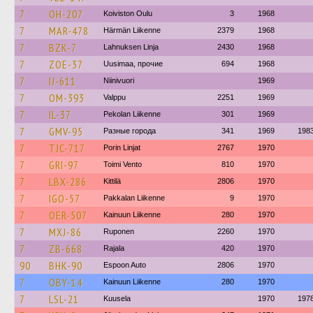
7
OH-207
Koiviston Oulu
3
1968
7
MAR-478
Härmän Liikenne
2379
1968
7
BZK-7
Lahnuksen Linja
2430
1968
7
ZOE-37
Uusimaa, прочие
694
1968
7
IJ-611
Niinivuori
1969
7
OM-393
Valppu
2251
1969
7
IL-37
Pekolan Liikenne
301
1969
7
GMV-95
Разные города
341
1969
198
7
TJC-717
Porin Linjat
2767
1970
7
GRI-97
Toimi Vento
810
1970
7
LBX-286
Kittilä
2806
1970
7
IGO-57
Pakkalan Liikenne
9
1970
7
OER-507
Kainuun Liikenne
280
1970
7
MXJ-86
Ruponen
2260
1970
7
ZB-668
Rajala
420
1970
90
BHK-90
Espoon Auto
2806
1970
7
OBY-14
Kainuun Liikenne
280
1970
7
LSL-21
Kuusela
1970
197