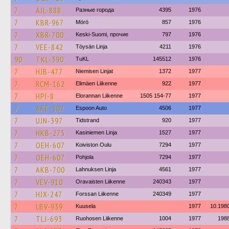
7
AJL-888
Разные города
4395
1976
7
KBR-967
Mörö
857
1976
7
XBR-700
Keski-Suomi, прочие
797
1976
7
VEE-842
Töysän Linja
4211
1976
90
TKL-390
TuKL
145512
1976
7
HJB-477
Niemisen Linjat
1372
1977
7
RCM-162
Elimäen Liikenne
922
1977
7
HPI-8
Elorannan Liikenne
1505 154-77
1977
7
AKE-307
Espoon Auto
4506
1977
7
UJN-397
Tidstrand
920
1977
7
HKB-275
Kasiniemen Linja
1527
1977
7
OEH-607
Koiviston Oulu
7294
1977
7
OEH-607
Pohjola
7294
1977
7
AKB-700
Lahnuksen Linja
4561
1977
7
VEV-910
Oravaisten Liikenne
240343
1977
7
HJX-247
Forssan Liikenne
240349
1977
7
LBV-939
Kuusela
1977
10.198
7
TLJ-693
Ruohosen Liikenne
1004
1977
198