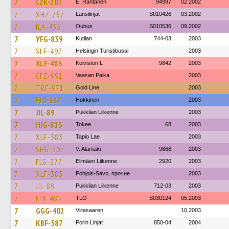
7
CZK-207
E. Rantanen
94997
02.2002
7
XHZ-767
Länsilinjat
S010426
03.2002
7
ILA-435
Oubus
S010536
09.2002
7
YFG-839
Kutilan
744-03
2003
7
SLF-497
Helsingin Turistibussi
2003
7
XLF-483
Koiviston L
9842
2003
7
CFZ-991
Vaasan Paika
2003
7
TRF-971
Gold Line
2003
7
FJO-337
Hokkinen
2003
7
JIL-89
Pukkilan Liikenne
2003
7
HJG-813
Tokee
68
2003
7
XLF-383
Tapio Lae
2003
7
SHG-307
V. Alamäki
9868
2003
7
FLG-277
Elimäen Liikenne
2920
2003
7
XLF-383
Pohjois-Savo, прочие
2003
7
JIL-89
Pukkilan Liikenne
712-03
2003
7
NIX-485
TLO
S030124
05.2003
7
GGG-402
Viitasaaren
10.2003
7
KBF-587
Porin Linjat
850-04
2004