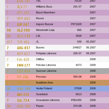
7
BSB-207
TKL
70120
2007
7
ÅLV 77
Williams Buss
291-07
2007
7
ATI-555
Bussi-Manninen
2007
7
VPY-682
Revon
2007
7
GJE-167
Ingves Bussar
P071628
2007
90
ULZ-590
Westendin Linja
665
2007
90
AEZ-199
LSL
3528
2007
477
TJY-451
JL
939
05.2007
7
AXG-857
Busmo
244827
06.2007
7
XEY-617
Pohjolan Liikenne
265-07
09.2007
7
FJA-420
OlliBus
2008
7
FMV-177
Pekolan Liikenne
4073
2008
7
CGY-454
Suorsan Liikenne
2008
7
FIY-206
Porvoon
555-08
2008
7
YVK-735
Ikaalisten Auto
2008
90
GHU-588
Veolia Finland
37508
2008
7
AKI-255
Svanbäck
6613
2008
7
GJL-724
Oravaisten Liikenne
P081455
2008
90
GHU-586
Paunu
374-08
2008