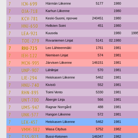
7
ICN-699
Härmän Liikenne
5177
1980
7
OJA-718
Karhun Liikenne
1980
7
KCV-781
Keski-Suomi, прочие
240451
1980
7
HNJ-650
Hellsten Soini
451
1980
7
LEA-921
Kuusela
1980
199
7
TOE-279
Rovaniemen Linjat
5141
02.1980
7
RHJ-725
Leo Lähteenmäki
1761
1981
7
IEH-122
Niemisen Linjat
574
1981
7
MCN-995
Järvisen Liikenne
146151
1981
7
UNP-907
Lähilinjat
570
1981
7
LJE-294
Heiskasen Liikenne
5462
1981
7
HNU-740
Kivistö
552
1981
7
RHN-895
Toimi Vento
5330
1981
7
UNT-700
Åbergin Linja
566
1981
7
UMS-947
Ragnar Norrgård
488
1981
7
UNK-577
Hangon Liikenne
572
1981
7
LEK-457
Heiskasen Liikenne
5462
1981
7
VMM-382
Wasa Citybus
5752
1982
7
TSS-923
Bussi-Ketonen
146347
1982