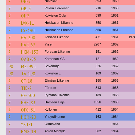
7
ON-7
Nevakivi
393
1960
7
OB-3
Pekka Heikkinen
716
1960
7
OI-7
Koiviston Oulu
599
1961
7
LVK-11
Heiskasen Liikenne
850
1961
7
LS-390
Heiskasen Liikenne
850
1961
7
GA-200
Jokisen Liikenne
471
1961
197
7
HAE-62
Ylisen
2207
1962
7
HCM-133
Forssan Liikenne
151
1962
7
OAB-55
Korhonen Y A
121
1962
90
MZ-996
Savonlinja
326
1962
90
TA-190
Koiviston L
109
1962
7
GF-18
Elimäen Liikenne
180
1963
7
TIE-7
Förbom
313
1963
7
GF-300
Pyhtään Liikenne
189
1963
7
HHK-83
Hämeen Linja
1356
1963
7
OFG-31
Kyllonen
412
1964
7
HOH-20
Yhdysliikenne
163
1964
7
YKT-1
Osmo Aho
1964
7
HMX-14
Anton Mäntylä
302
1964