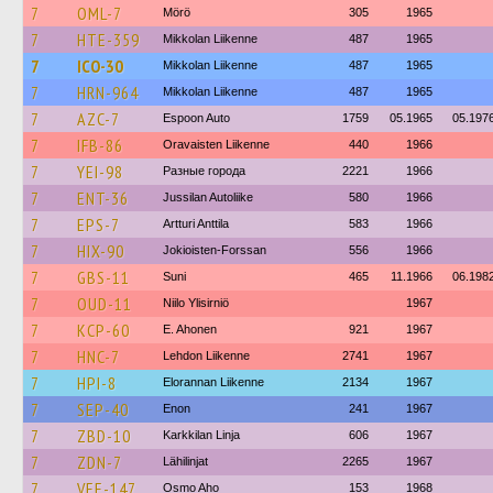
7
OML-7
Mörö
305
1965
7
HTE-359
Mikkolan Liikenne
487
1965
7
ICO-30
Mikkolan Liikenne
487
1965
7
HRN-964
Mikkolan Liikenne
487
1965
7
AZC-7
Espoon Auto
1759
05.1965
05.197
7
IFB-86
Oravaisten Liikenne
440
1966
7
YEI-98
Разные города
2221
1966
7
ENT-36
Jussilan Autoliike
580
1966
7
EPS-7
Artturi Anttila
583
1966
7
HIX-90
Jokioisten-Forssan
556
1966
7
GBS-11
Suni
465
11.1966
06.198
7
OUD-11
Niilo Ylisirniö
1967
7
KCP-60
E. Ahonen
921
1967
7
HNC-7
Lehdon Liikenne
2741
1967
7
HPI-8
Elorannan Liikenne
2134
1967
7
SEP-40
Enon
241
1967
7
ZBD-10
Karkkilan Linja
606
1967
7
ZDN-7
Lähilinjat
2265
1967
7
VEE-147
Osmo Aho
153
1968