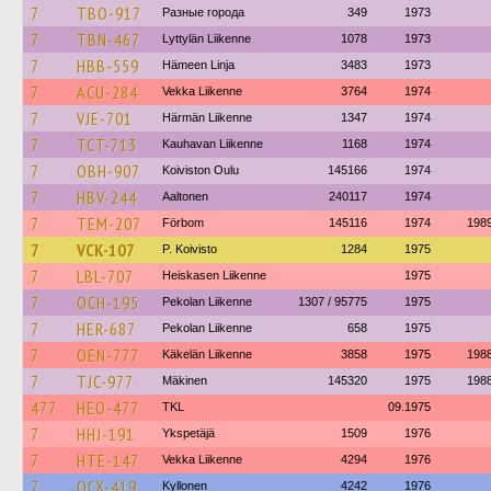
7
TBO-917
Разные города
349
1973
7
TBN-467
Lyttylän Liikenne
1078
1973
7
HBB-559
Hämeen Linja
3483
1973
7
ACU-284
Vekka Liikenne
3764
1974
7
VJE-701
Härmän Liikenne
1347
1974
7
TCT-713
Kauhavan Liikenne
1168
1974
7
OBH-907
Koiviston Oulu
145166
1974
7
HBV-244
Aaltonen
240117
1974
7
TEM-207
Förbom
145116
1974
198
7
VCK-107
P. Koivisto
1284
1975
7
LBL-707
Heiskasen Liikenne
1975
7
OCH-195
Pekolan Liikenne
1307 / 95775
1975
7
HER-687
Pekolan Liikenne
658
1975
7
OEN-777
Käkelän Liikenne
3858
1975
198
7
TJC-977
Mäkinen
145320
1975
198
477
HEO-477
TKL
09.1975
7
HHJ-191
Ykspetäjä
1509
1976
7
HTE-147
Vekka Liikenne
4294
1976
7
OCX-419
Kyllonen
4242
1976