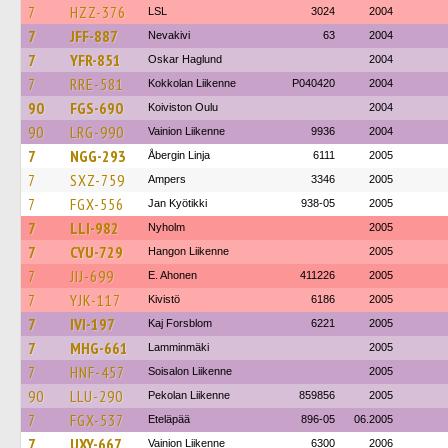
7
HZZ-376
LSL
3024
2004
7
JFF-887
Nevakivi
63
2004
7
YFR-851
Oskar Haglund
2004
7
RRE-581
Kokkolan Liikenne
P040420
2004
90
FGS-690
Koiviston Oulu
2004
90
LRG-990
Vainion Liikenne
9936
2004
7
NGG-293
Åbergin Linja
6111
2005
7
SXZ-759
Ampers
3346
2005
7
FGX-556
Jan Kyötikki
938-05
2005
7
LLI-982
Nyholm
2005
7
CYU-729
Hangon Liikenne
2005
7
JIJ-699
E. Ahonen
411226
2005
7
YJK-117
Kivistö
6186
2005
7
IVI-197
Kaj Forsblom
6221
2005
7
MHG-661
Lamminmäki
2005
7
HNF-457
Soisalon Liikenne
2005
90
LLU-290
Pekolan Liikenne
859856
2005
7
FGX-537
Eteläpää
896-05
06.2005
7
UXY-667
Vainion Liikenne
6300
2006