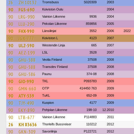
26
ZH 10132
Tromsbuss
S020309
2003
90
FGS-690
Koiviston Oulu
2004
90
LRG-990
Vainion Liikenne
9936
2004
90
LLU-290
Pekolan Liikenne
859856
2005
90
FHX-990
Länsilinjat
3552
2006
2022
90
JGX-777
Koiviston L
4123
2007
90
ULZ-590
Westendin Linja
665
2007
90
AEZ-199
LSL
3528
2007
90
GHU-588
Veolia Finland
37508
2008
90
GHU-588
Transdev Finland
37508
2008
90
GHU-586
Paunu
374-08
2008
90
GIO-990
TKL
P093783
2009
90
GMN-660
OTP
414450 763
2009
90
ATY-539
TuKL
652-09
2009
90
TJY-490
Kuopion
4177
2009
90
EKY-890
Pohjolan Liikenne
198-10
12.2010
90
LTB-677
Vainion Liikenne
P114883
2011
26
KH 83636
Thorleifs Bussreiser
110212
2012
90
GKN-309
Savonlinja
P122721
2012