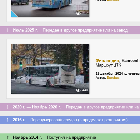
217
↑
Июль 2025 г.
Передан в другое предприятие или на завод
Финляндия
,
Hämeenli
Маршрут
17K
19 декабря 2024 г., четвер
Автор:
Eurobus
440
↑
2020 г. — Ноябрь 2020 г.
Передан в другое предприятие или на 
↑
2016 г.
Перенумерован/передан (в пределах предприятия)
↑
Ноябрь 2014 г.
Поступил на предприятие