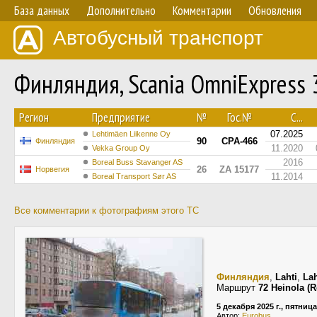
База данных
Дополнительно
Комментарии
Обновления
Автобусный транспорт
Финляндия, Scania OmniExpress
Регион
Предприятие
№
Гос.№
С...
07.2025
Lehtimäen Liikenne Oy
90
CPA-466
Финляндия
11.2020
Vekka Group Oy
2016
Boreal Buss Stavanger AS
26
ZA 15177
Норвегия
11.2014
Boreal Transport Sør AS
Все комментарии к фотографиям этого ТС
Финляндия
,
Lahti
,
La
Маршрут
72 Heinola (
5 декабря 2025 г., пятница
Автор:
Eurobus