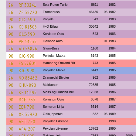
26
RF 30241
Sola Ruten Turist
8611
1982
26
ZE 38220
Tromsbuss
146430
06.1982
90
OLC-590
Pohjola
543
1983
26
KE 81506
H-O Billag
30642
1983
90
OLC-590
Koiviston Oulu
543
1983
26
VE 34535
Hølonda Auto
01.1983
26
AD 55826
Glom-Buss
1160
1984
90
KJC-990
Pohjolan Matka
6143
1985
26
FS 57601
Hamar og Omland Bilr
743
1985
90
KJC-990
Pohjolan Matka
6143
1985
26
ND 83432
Drangedal Bilruter
962
1985
90
KHU-890
Makkonen
72685
1985
26
KF 11495
Moss og Omland Bilru
17938
1986
90
BCE-735
Koiviston Oulu
6578
1987
90
EEJ-790
Someron Linja
6614
1987
26
XR 35920
Oslo, прочие
832
06.1989
90
AFT-750
Pohjolan Liikenne
1990
90
AFA-207
Pekolan Liikenne
13762
1990
Raision Linja
7162
1990
2009