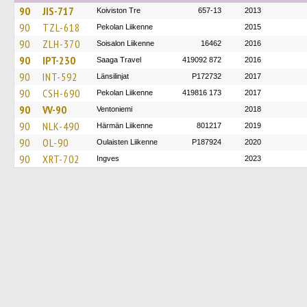
90
JIS-717
Koiviston Tre
657-13
2013
90
TZL-618
Pekolan Liikenne
2015
90
ZLH-370
Soisalon Liikenne
16462
2016
90
IPT-230
Saaga Travel
419092 872
2016
90
INT-592
Länsilinjat
P172732
2017
90
CSH-690
Pekolan Liikenne
419816 173
2017
90
VV-90
Ventoniemi
2018
90
NLK-490
Härmän Liikenne
801217
2019
90
OL-90
Oulaisten Liikenne
P187924
2020
90
XRT-702
Ingves
2023