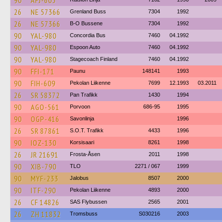
90
AFJ-605
26
NE 57366
Grenland Buss
7304
1992
26
NE 57366
B-O Bussene
7304
1992
90
YAL-980
Concordia Bus
7460
04.1992
90
YAL-980
Espoon Auto
7460
04.1992
90
YAL-980
Stagecoach Finland
7460
04.1992
90
FFI-171
Paunu
148141
1993
90
FIH-609
Pekolan Liikenne
7699
12.1993
03.2011
26
SR 58372
Pan Trafikk
1430
1994
90
AGO-561
Porvoon
686-95
1995
90
OGP-416
Savonlinja
1996
26
SR 87861
S.O.T. Trafikk
4433
1996
90
IOZ-130
Korsisaari
8261
1998
26
JR 21691
Frosta-Åsen
2011
1998
90
XIB-790
TLO
2271 / 067
1999
90
MYF-233
Jalobus
8507
2000
90
ITF-290
Pekolan Liikenne
4893
2000
26
CF 14826
SAS Flybussen
2565
2001
26
ZH 11832
Tromsbuss
S030216
2003