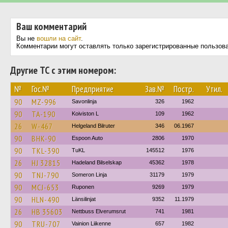
Ваш комментарий
Вы не
вошли на сайт
.
Комментарии могут оставлять только зарегистрированные пользов
Другие ТС с этим номером:
№
Гос.№
Предприятие
Зав.№
Постр.
Утил.
90
MZ-996
Savonlinja
326
1962
90
TA-190
Koiviston L
109
1962
26
W-467
Helgeland Bilruter
346
06.1967
90
BHK-90
Espoon Auto
2806
1970
90
TKL-390
TuKL
145512
1976
26
HJ 32815
Hadeland Bilselskap
45362
1978
90
TNJ-790
Someron Linja
31179
1979
90
MCJ-653
Ruponen
9269
1979
90
HLN-490
Länsilinjat
9352
11.1979
26
HB 35603
Nettbuss Elverumsrut
741
1981
90
TRU-707
Vainion Liikenne
657
1982