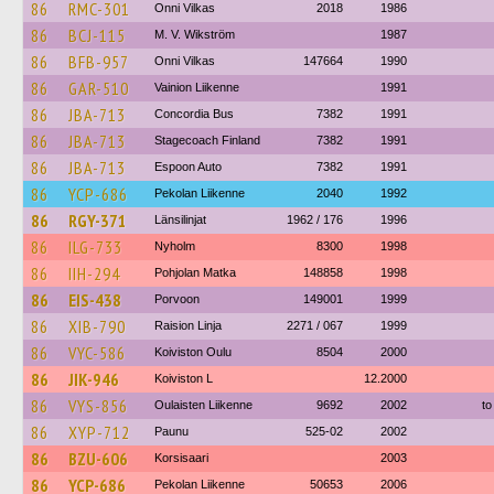
86
RMC-301
Onni Vilkas
2018
1986
86
BCJ-115
M. V. Wikström
1987
86
BFB-957
Onni Vilkas
147664
1990
86
GAR-510
Vainion Liikenne
1991
86
JBA-713
Concordia Bus
7382
1991
86
JBA-713
Stagecoach Finland
7382
1991
86
JBA-713
Espoon Auto
7382
1991
86
YCP-686
Pekolan Liikenne
2040
1992
86
RGY-371
Länsilinjat
1962 / 176
1996
86
ILG-733
Nyholm
8300
1998
86
IIH-294
Pohjolan Matka
148858
1998
86
EIS-438
Porvoon
149001
1999
86
XIB-790
Raision Linja
2271 / 067
1999
86
VYC-586
Koiviston Oulu
8504
2000
86
JIK-946
Koiviston L
12.2000
86
VYS-856
Oulaisten Liikenne
9692
2002
to
86
XYP-712
Paunu
525-02
2002
86
BZU-606
Korsisaari
2003
86
YCP-686
Pekolan Liikenne
50653
2006