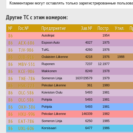
Комментарии могут оставлять только зарегистрированные пользов
Другие ТС с этим номером:
№
Гос.№
Предприятие
Зав.№
Постр.
Утил.
П
86
Autolinjat
1954
86
AEX-686
Espoon Auto
4027
1975
86
TJV-986
TuKL
4260
1976
86
OJB-916
Oulaisten Liikenne
4218
1976
1988
86
MBV-551
Ruponen
7237
12.1977
86
KCE-986
Makkonen
8249
1978
86
TNE-786
Someron Linja
1637/29579
1979
86
HSK-223
Pekolan Liikenne
361
1980
86
OLC-586
Koiviston Oulu
5493
1981
86
OLC-586
Pohjola
5493
1981
86
OKH-386
Pohjola
5493
1981
86
HXU-996
Pekolan Liikenne
146339
1982
86
EAT-786
Someron Linja
6250
1985
86
UXL-606
Korsisaari
6477
1986