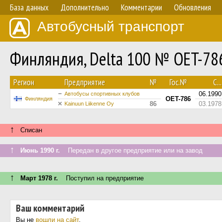
База данных
Дополнительно
Комментарии
Обновления
Автобусный транспорт
Финляндия, Delta 100 № OET-78
Регион
Предприятие
№
Гос.№
С...
06.1990
Автобусы спортивных клубов
OET-786
Финляндия
86
03.1978
Kainuun Liikenne Oy
↑
Списан
↑
Июнь 1990 г.
Передан в другое предприятие или на завод
↑
Март 1978 г.
Поступил на предприятие
Ваш комментарий
Вы не
вошли на сайт
.