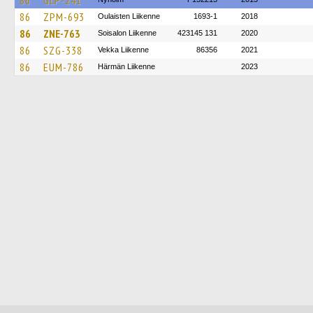
86
GLP-241
86
ZPM-693
Oulaisten Liikenne
1693-1
2018
86
ZNE-763
Soisalon Liikenne
423145 131
2020
86
SZG-338
Vekka Liikenne
86356
2021
86
EUM-786
Härmän Liikenne
2023