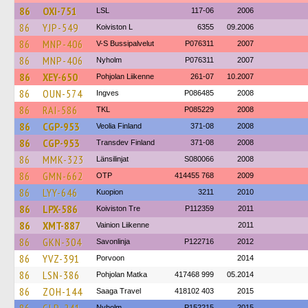
86
OXI-751
LSL
117-06
2006
86
YJP-549
Koiviston L
6355
09.2006
86
MNP-406
V-S Bussipalvelut
P076311
2007
86
MNP-406
Nyholm
P076311
2007
86
XEY-650
Pohjolan Liikenne
261-07
10.2007
86
OUN-574
Ingves
P086485
2008
86
RAI-586
TKL
P085229
2008
86
CGP-953
Veolia Finland
371-08
2008
86
CGP-953
Transdev Finland
371-08
2008
86
MMK-323
Länsilinjat
S080066
2008
86
GMN-662
OTP
414455 768
2009
86
LYY-646
Kuopion
3211
2010
86
LPX-586
Koiviston Tre
P112359
2011
86
XMT-887
Vainion Liikenne
2011
86
GKN-304
Savonlinja
P122716
2012
86
YVZ-391
Porvoon
2014
86
LSN-386
Pohjolan Matka
417468 999
05.2014
86
ZOH-144
Saaga Travel
418102 403
2015
Nyholm
P152215
2015