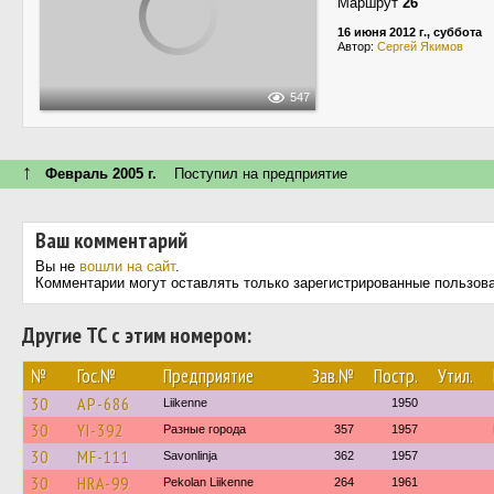
Маршрут
26
16 июня 2012 г., суббота
Автор:
Сергей Якимов
547
↑
Февраль 2005 г.
Поступил на предприятие
Ваш комментарий
Вы не
вошли на сайт
.
Комментарии могут оставлять только зарегистрированные пользов
Другие ТС с этим номером:
№
Гос.№
Предприятие
Зав.№
Постр.
Утил.
30
AP-686
Liikenne
1950
30
YI-392
Разные города
357
1957
30
MF-111
Savonlinja
362
1957
30
HRA-99
Pekolan Liikenne
264
1961