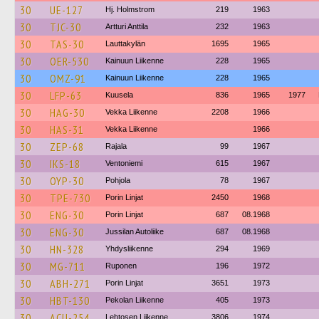
30
UE-127
Hj. Holmstrom
219
1963
30
TJC-30
Artturi Anttila
232
1963
30
TAS-30
Lauttakylän
1695
1965
30
OER-530
Kainuun Liikenne
228
1965
30
OMZ-91
Kainuun Liikenne
228
1965
30
LFP-63
Kuusela
836
1965
1977
30
HAG-30
Vekka Liikenne
2208
1966
30
HAS-31
Vekka Liikenne
1966
30
ZEP-68
Rajala
99
1967
30
IKS-18
Ventoniemi
615
1967
30
OYP-30
Pohjola
78
1967
30
TPE-730
Porin Linjat
2450
1968
30
ENG-30
Porin Linjat
687
08.1968
30
ENG-30
Jussilan Autoliike
687
08.1968
30
HN-328
Yhdysliikenne
294
1969
30
MG-711
Ruponen
196
1972
30
ABH-271
Porin Linjat
3651
1973
30
HBT-130
Pekolan Liikenne
405
1973
30
ACU-254
Lehtosen Liikenne
3806
1974