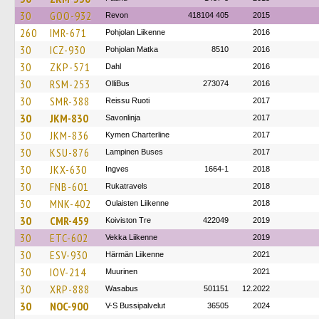
30
GOO-932
Revon
418104 405
2015
260
IMR-671
Pohjolan Liikenne
2016
30
ICZ-930
Pohjolan Matka
8510
2016
30
ZKP-571
Dahl
2016
30
RSM-253
OlliBus
273074
2016
30
SMR-388
Reissu Ruoti
2017
30
JKM-830
Savonlinja
2017
30
JKM-836
Kymen Charterline
2017
30
KSU-876
Lampinen Buses
2017
30
JKX-630
Ingves
1664-1
2018
30
FNB-601
Rukatravels
2018
30
MNK-402
Oulaisten Liikenne
2018
30
CMR-459
Koiviston Tre
422049
2019
30
ETC-602
Vekka Liikenne
2019
30
ESV-930
Härmän Liikenne
2021
30
IOV-214
Muurinen
2021
30
XRP-888
Wasabus
501151
12.2022
30
NOC-900
V-S Bussipalvelut
36505
2024