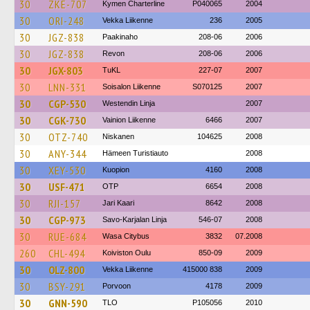
30
ZKE-707
Kymen Charterline
P040065
2004
30
ORI-248
Vekka Liikenne
236
2005
30
JGZ-838
Paakinaho
208-06
2006
30
JGZ-838
Revon
208-06
2006
30
JGX-803
TuKL
227-07
2007
30
LNN-331
Soisalon Liikenne
S070125
2007
30
CGP-530
Westendin Linja
2007
30
CGK-730
Vainion Liikenne
6466
2007
30
OTZ-740
Niskanen
104625
2008
30
ANY-344
Hämeen Turistiauto
2008
30
XEY-530
Kuopion
4160
2008
30
USF-471
OTP
6654
2008
30
RJI-157
Jari Kaari
8642
2008
30
CGP-973
Savo-Karjalan Linja
546-07
2008
30
RUE-684
Wasa Citybus
3832
07.2008
260
CHL-494
Koiviston Oulu
850-09
2009
30
OLZ-800
Vekka Liikenne
415000 838
2009
30
BSY-291
Porvoon
4178
2009
30
GNN-590
TLO
P105056
2010