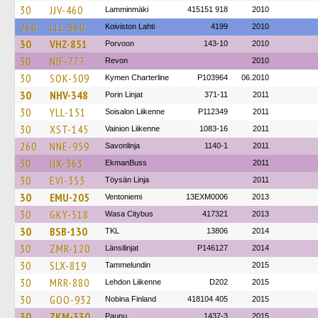
30
JJV-460
Lamminmäki
415151 918
2010
260
LLL-860
Koiviston Lahti
4199
2010
30
VHZ-851
Porvoon
143-10
2010
30
NIF-777
Revon
2010
30
SOK-509
Kymen Charterline
P103964
06.2010
30
NHV-348
Porin Linjat
371-11
2011
30
YLL-151
Soisalon Liikenne
P112349
2011
30
XST-145
Vainion Liikenne
1083-16
2011
260
NNE-959
Savonlinja
1140-1
2011
30
IJX-363
EkmanBuss
2011
30
EVI-353
Töysän Linja
2011
30
EMU-205
Ventoniemi
13EXM0006
2013
30
GKY-518
Wasa Citybus
417321
2013
30
BSB-130
TKL
13806
2014
30
ZMR-120
Länsilinjat
P146127
2014
30
SLX-819
Tammelundin
2015
30
MRR-880
Lehdon Liikenne
D202
2015
30
GOO-932
Nobina Finland
418104 405
2015
30
ZKM-330
Paunu
1437-3
2015