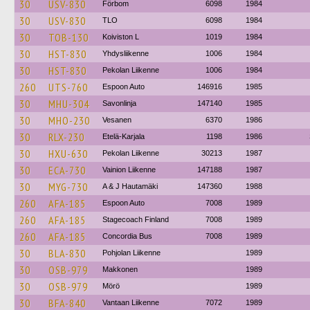
30
USV-830
Förbom
6098
1984
30
USV-830
TLO
6098
1984
30
TOB-130
Koiviston L
1019
1984
30
HST-830
Yhdysliikenne
1006
1984
30
HST-830
Pekolan Liikenne
1006
1984
260
UTS-760
Espoon Auto
146916
1985
30
MHU-304
Savonlinja
147140
1985
30
MHO-230
Vesanen
6370
1986
30
RLX-230
Etelä-Karjala
1198
1986
30
HXU-630
Pekolan Liikenne
30213
1987
30
ECA-730
Vainion Liikenne
147188
1987
30
MYG-730
A & J Hautamäki
147360
1988
260
AFA-185
Espoon Auto
7008
1989
260
AFA-185
Stagecoach Finland
7008
1989
260
AFA-185
Concordia Bus
7008
1989
30
BLA-830
Pohjolan Liikenne
1989
30
OSB-979
Makkonen
1989
30
OSB-979
Mörö
1989
30
BFA-840
Vantaan Liikenne
7072
1989