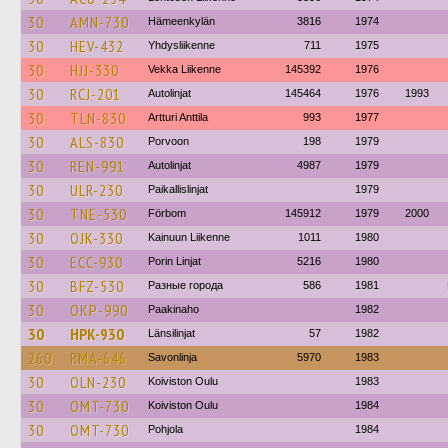
30
AMN-730
Hämeenkylän
3816
1974
30
HEV-432
Yhdysliikenne
711
1975
30
HJJ-330
Vekka Liikenne
145392
1976
30
RCJ-201
Autolinjat
145464
1976
1993
30
TLN-830
Artturi Anttila
993
1977
30
ALS-830
Porvoon
198
1979
30
REN-991
Autolinjat
4987
1979
30
ULR-230
Paikallislinjat
1979
30
TNE-530
Förbom
145912
1979
2000
30
OJK-330
Kainuun Liikenne
1011
1980
30
ECC-930
Porin Linjat
5216
1980
30
BFZ-530
Разные города
586
1981
30
OKP-990
Paakinaho
1982
30
HPK-930
Länsilinjat
57
1982
260
RMA-646
Savonlinja
5970
1983
30
OLN-230
Koiviston Oulu
1983
30
OMT-730
Koiviston Oulu
1984
30
OMT-730
Pohjola
1984