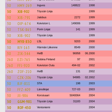
30
HMY-269
Ingves
148822
1998
30
XIB-902
Töysän Linja
1999
30
XIB-791
Jalobus
2272
1999
30
OIP-674
Koiviston L
149006
1999
30
TSK-865
Porin Linjat
141
1999
30
XIB-902
Töysän Linja
1999
30
MYB-830
LSL
9203
2000
30
RIY-163
Härmän Liikenne
8549
2000
30
ZIX-344
HelB
96958
06.2000
260
EZI-765
Nobina Finland
97
2001
260
FFJ-920
Koiviston Oulu
494-02
2002
260
ZOF-210
HelB
131
2002
30
CZK-206
Töysän Linja
94985
02.2002
30
BJF-811
STA
198
2003
30
FFZ-409
Länsilinjat
727-03
2003
30
JII-986
Korsisaari
S040064
2004
30
GGM-981
Töysän Linja
31183
2004
30
ROF-430
Ventoniemi
2004