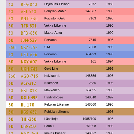
30
BFA-840
Linjebuss Finland
7072
1989
30
AFJ-530
Pohjolan Matka
147687
1990
30
BNT-530
Koiviston Oulu
7103
1990
30
TFB-831
Vekka Liikenne
1990
30
BFB-630
Matka-Autot
1990
30
JBM-539
Porvoon
7615
1993
260
NBA-252
STA
7658
1993
30
UFU-636
Porvoon
464-93
1993
30
NGY-607
Vekka Liikenne
161
1994
30
UGH-742
Gold Line
1995
260
AGO-715
Koiviston L
148356
1995
30
ACY-312
Niskanen
2686
1995
30
GBL-818
Makkonen
684-95
1995
30
KGU-498
Haldin&Rose
148510
1997
30
IIL-170
Pekolan Liikenne
148860
1998
30
RGS-632
Pohjolan Liikenne
1998
30
TIH-330
Länsilinjat
1985/190
1998
30
LIB-810
Paunu
976-98
1998
30
HMY-269
Ingves Bussar
148822
1998