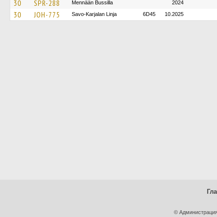
30
SPR-288
Mennään Bussilla
2024
30
JOH-775
Savo-Karjalan Linja
6D45
10.2025
Гл
© Администрация