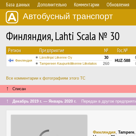
База данных
Дополнительно
Комментарии
Обновления
Автобусный транспорт
Финляндия, Lahti Scala № 30
Регион
Предприятие
№
Гос.№
30
Länsilinjat Liikenne Oy
HUZ-588
Финляндия
260
Tampereen Kaupunkiliikenne Liikelaitos
Все комментарии к фотографиям этого ТС
↑
Списан
↑
Декабрь 2019 г. — Январь 2020 г.
Передан в другое предприяти
Финляндия
,
Tampere