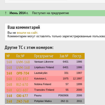
↑
Июнь 2014 г.
Поступил на предприятие
Ваш комментарий
Вы не
вошли на сайт
.
Комментарии могут оставлять только зарегистрированные пользов
Другие ТС с этим номером:
№
Гос.№
Предприятие
Зав.№
Постр.
168
UVM-168
Vantaan Liikenne
6401
1986
168
UVM-168
Linjebuss Finland
6401
1986
168
OPB-704
Lauttakylän
331
1987
168
EOI-837
Koiviston L
1975
12.1997
168
RIZ-670
Nobina Finland
57
1999
168
GEJ-607
Transdev Finland
55
2000
168
OXI-677
Paunu
P060906
2006
168
ZNZ-768
Pohjolan Matka
262-11
2011