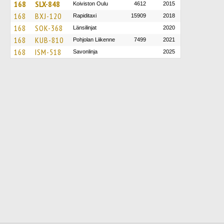
168
SLX-848
Koiviston Oulu
4612
2015
168
BXJ-120
Rapiditaxi
15909
2018
168
SOK-368
Länsilinjat
2020
168
KUB-810
Pohjolan Liikenne
7499
2021
168
ISM-518
Savonlinja
2025