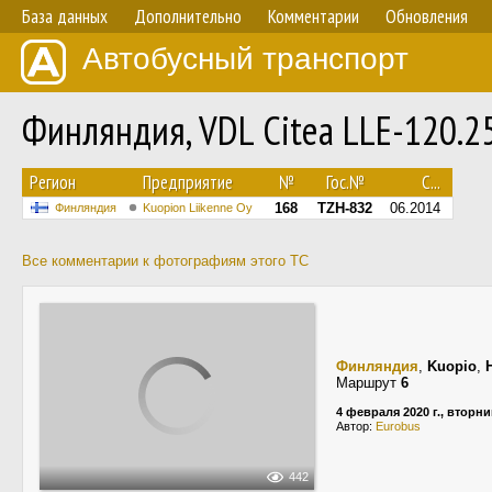
База данных
Дополнительно
Комментарии
Обновления
Автобусный транспорт
Финляндия, VDL Citea LLE-120.
Регион
Предприятие
№
Гос.№
С...
168
TZH-832
06.2014
Финляндия
Kuopion Liikenne Oy
Все комментарии к фотографиям этого ТС
Финляндия
,
Kuopio
,
Маршрут
6
4 февраля 2020 г., вторни
Автор:
Eurobus
442