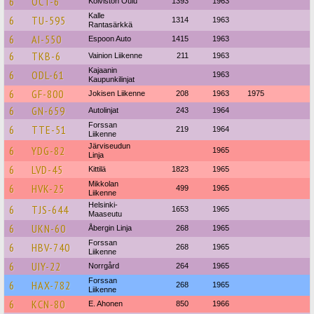
6
OCT-6
Koiviston Oulu
1393
1963
Kalle
6
TU-595
1314
1963
Rantasärkkä
6
AI-550
Espoon Auto
1415
1963
6
TKB-6
Vainion Liikenne
211
1963
Kajaanin
6
ODL-61
1963
Kaupunkilinjat
6
GF-800
Jokisen Liikenne
208
1963
1975
6
GN-659
Autolinjat
243
1964
Forssan
6
TTE-51
219
1964
Liikenne
Järviseudun
6
YDG-82
1965
Linja
6
LVD-45
Kittilä
1823
1965
Mikkolan
6
HVK-25
499
1965
Liikenne
Helsinki-
6
TJS-644
1653
1965
Maaseutu
6
UKN-60
Åbergin Linja
268
1965
Forssan
6
HBV-740
268
1965
Liikenne
6
UIY-22
Norrgård
264
1965
Forssan
6
HAX-782
268
1965
Liikenne
6
KCN-80
E. Ahonen
850
1966