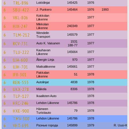
6
TRL-896
Lokkilinjat
145425
1976
6
SBU-422
J. Punkero
145464
1976
1993
Kokkolan
6
VKL-806
1977
Liikenne
Mikkolan
6
HJX-247
240349
1977
Liikenne
Wendelin
6
TLM-212
145579
1977
Transport
1531
6
RCV-731
Auto K. Vaisanen
1977
188-77
Kauhavan
6
TLU-222
145664
1977
Liikenne
6
UJA-600
Åbergin Linja
970
1977
6
UJH-701
Matkaliikenne
145661
1977
Pakkalan
6
IFR-301
51
1978
Liikenne
6
REN-555
Autolinjat
4838
1978
6
UKX-278
Mäkela
8306
1978
6
TLP-127
Ikaalisten Auto
1978
6
HRC-246
Lehdon Liikenne
145786
1978
Hämeen
6
HXE-900
79
1978
Turistiauto
6
TMV-300
Lehdon Liikenne
145786
1978
6
VHT-695
Разные города
145899
1979
R. Uusi-K