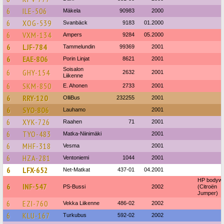
6
ILE-506
Mäkela
90983
2000
6
XOG-539
Svanbäck
9183
01.2000
6
VXM-134
Ampers
9284
05.2000
6
LJF-784
Tammelundin
99369
2001
6
EAE-806
Porin Linjat
8621
2001
Soisalon
6
GHY-154
2632
2001
Liikenne
6
SKM-850
E. Ahonen
2733
2001
6
RRY-120
OlliBus
232255
2001
6
SYO-806
Lauhamo
2001
6
XYK-726
Raahen
71
2001
6
TYO-483
Matka-Niinimäki
2001
6
MHF-318
Vesma
2001
6
HZA-281
Ventoniemi
1044
2001
6
LFX-652
Net-Matkat
437-01
04.2001
HP bodyw
6
INF-547
PS-Bussi
2002
(Citroën
Jumper)
6
EZI-760
Vekka Liikenne
486-02
2002
6
KLU-167
Turkubus
592-02
2002