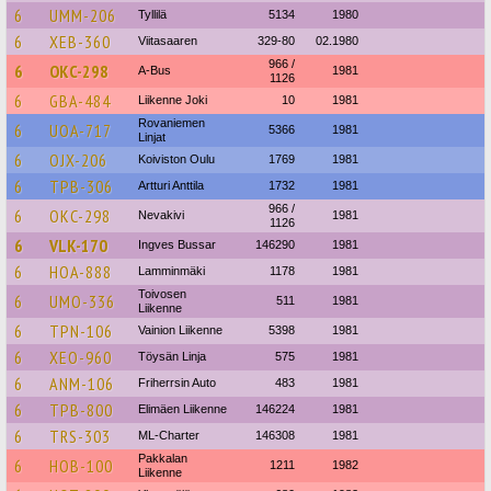
6
UMM-206
Tyllilä
5134
1980
6
XEB-360
Viitasaaren
329-80
02.1980
966 /
6
OKC-298
A-Bus
1981
1126
6
GBA-484
Liikenne Joki
10
1981
Rovaniemen
6
UOA-717
5366
1981
Linjat
6
OJX-206
Koiviston Oulu
1769
1981
6
TPB-306
Artturi Anttila
1732
1981
966 /
6
OKC-298
Nevakivi
1981
1126
6
VLK-170
Ingves Bussar
146290
1981
6
HOA-888
Lamminmäki
1178
1981
Toivosen
6
UMO-336
511
1981
Liikenne
6
TPN-106
Vainion Liikenne
5398
1981
6
XEO-960
Töysän Linja
575
1981
6
ANM-106
Friherrsin Auto
483
1981
6
TPB-800
Elimäen Liikenne
146224
1981
6
TRS-303
ML-Charter
146308
1981
Pakkalan
6
HOB-100
1211
1982
Liikenne