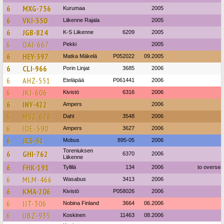
6
MXG-756
Kurumaa
2005
6
VKI-350
Liikenne Rajala
2005
6
JGB-824
K-S Liikenne
6209
2005
6
OAI-667
Pekki
2005
6
HEY-397
Matka Mäkelä
P052022
09.2005
6
CLI-966
Porin Linjat
3685
2006
6
AHZ-551
Eteläpää
P061441
2006
6
JKJ-606
Kivistö
6316
2006
6
INY-422
Ampers
2006
6
MSZ-678
Dahl
3548
2006
6
IOE-590
Ampers
3627
2006
6
JCS-51
Mobus
895-05
2006
Toreniuksen
6
GHI-762
6370
2006
Liikenne
6
FHK-191
Tyllilä
134
2006
to oversea
6
MLM-466
Wasabus
3413
2006
6
KMA-206
Kivistö
P058026
2006
6
JJT-306
Nobina Finland
3664
06.2006
6
UBZ-935
Koskinen
11463
08.2006