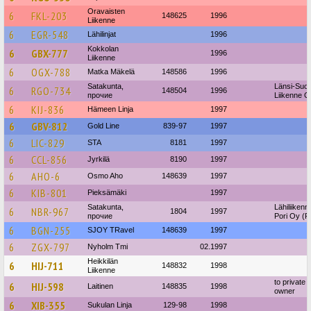
Oravaisten
6
FKL-203
148625
1996
Liikenne
6
EGR-548
Lähilinjat
1996
Kokkolan
6
GBX-777
1996
Liikenne
6
OGX-788
Matka Mäkelä
148586
1996
Satakunta,
Länsi-Suo
6
RGO-734
148504
1996
прочие
Liikenne O
6
KIJ-836
Hämeen Linja
1997
6
GBV-812
Gold Line
839-97
1997
6
LIC-829
STA
8181
1997
6
CCL-856
Jyrkilä
8190
1997
6
AHO-6
Osmo Aho
148639
1997
6
KIB-801
Pieksämäki
1997
Satakunta,
Lähiliikenn
6
NBR-967
1804
1997
прочие
Pori Oy (Po
6
BGN-255
SJOY TRavel
148639
1997
6
ZGX-797
Nyholm Tmi
02.1997
Heikkilän
6
HIJ-711
148832
1998
Liikenne
to private
6
HIJ-598
Laitinen
148835
1998
owner
6
XIB-355
Sukulan Linja
129-98
1998