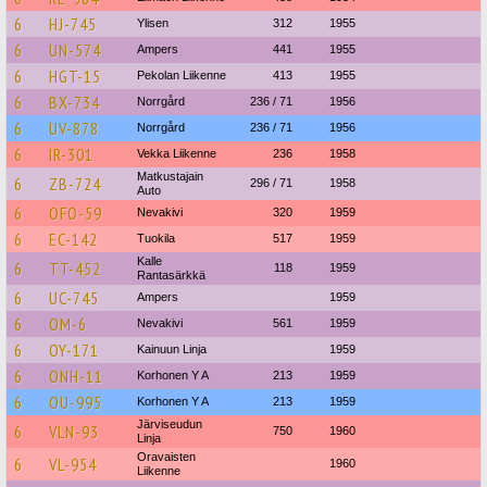
6
HJ-745
Ylisen
312
1955
6
UN-574
Ampers
441
1955
6
HGT-15
Pekolan Liikenne
413
1955
6
BX-734
Norrgård
236 / 71
1956
6
UV-878
Norrgård
236 / 71
1956
6
IR-301
Vekka Liikenne
236
1958
Matkustajain
6
ZB-724
296 / 71
1958
Auto
6
OFO-59
Nevakivi
320
1959
6
EC-142
Tuokila
517
1959
Kalle
6
TT-452
118
1959
Rantasärkkä
6
UC-745
Ampers
1959
6
OM-6
Nevakivi
561
1959
6
OY-171
Kainuun Linja
1959
6
ONH-11
Korhonen Y A
213
1959
6
OU-995
Korhonen Y A
213
1959
Järviseudun
6
VLN-93
750
1960
Linja
Oravaisten
6
VL-954
1960
Liikenne