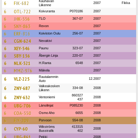
Kauhavan
6
FIK-682
2007
Fikka
Liikenne
6
OTL-722
Koivuranta
P070186
2007
6
JHK-556
TLO
367-07
2007
6
SNY-863
Revon
2007
6
ERF-816
Koiviston Oulu
256-07
2007
6
CGN-624
Nevakivi
2007
6
XEY-546
Paunu
323-07
2007
6
SBY-156
Åbergin Linja
220-07
2007
6
NLK-521
H.Ranta
6548
2007
6
MMZ-976
Mäkela
2007
Rautalammin
6
VLZ-225
12.2007
Auto
Valkeakosken
6
ZNY-687
334-08
2008
Liikenn
860327
6
ZNY-632
Ventoniemi
2008
437
6
UBG-706
Länsilinjat
P085230
2008
6
COA-550
Osmo Aho
6655
2008
6
FIY-209
Porvoon
554-08
2008
Wikströms
413315
6
CYP-60
2008
Busstrafik
402
6
UBG-861
Pekki
2008