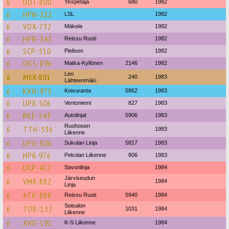
6
UOT-800
Ykspetäjä
680
1982
6
HPN-222
LSL
1982
6
VOX-732
Mäkela
1982
6
HPB-343
Reissu Ruoti
1982
6
SCP-510
Pielisen
1982
6
OKS-896
Matka-Kyllönen
2146
1982
Leo
6
MEX-801
240
1983
Lähteenmäki
6
KKH-971
Koivuranta
5862
1983
6
UPX-506
Ventoniemi
827
1983
6
RKE-543
Autolinjat
5906
1983
Ruohosen
6
TTH-536
1983
Liikenne
6
UPU-806
Sukulan Linja
5817
1983
6
HPR-976
Pekolan Liikenne
806
1983
6
URP-417
Savonlinja
1984
Järviseudun
6
VMR-882
1984
Linja
6
ATK-888
Reissu Ruoti
5940
1984
Soisalon
6
TOB-132
1031
1984
Liikenne
6
XHU-191
K-S Liikenne
1984