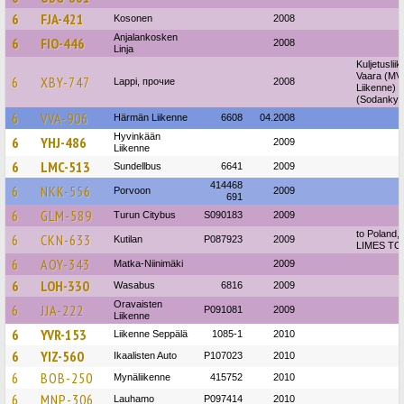
6
FJA-421
Kosonen
2008
Anjalankosken
6
FIO-446
2008
Linja
Kuljetuslii
Vaara (MV
6
XBY-747
Lappi, прочие
2008
Liikenne)
(Sodankyl
6
VVA-906
Härmän Liikenne
6608
04.2008
Hyvinkään
6
YHJ-486
2009
Liikenne
6
LMC-513
Sundellbus
6641
2009
414468
6
NKK-556
Porvoon
2009
691
6
GLM-589
Turun Citybus
S090183
2009
to Poland,
6
CKN-633
Kutilan
P087923
2009
LIMES T
6
AOY-343
Matka-Niinimäki
2009
6
LOH-330
Wasabus
6816
2009
Oravaisten
6
JJA-222
P091081
2009
Liikenne
6
YVR-153
Liikenne Seppälä
1085-1
2010
6
YIZ-560
Ikaalisten Auto
P107023
2010
6
BOB-250
Mynäliikenne
415752
2010
6
MNP-306
Lauhamo
P097414
2010