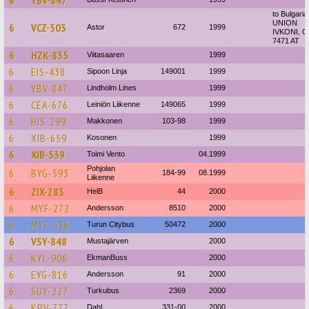
6
YBV-847
to Bulgaria
UNION
6
VCZ-503
Astor
672
1999
IVKONI, C
7471 AT
6
HZK-835
Viitasaaren
1999
6
EIS-438
Sipoon Linja
149001
1999
6
YBV-847
Lindholm Lines
1999
6
CEA-676
Leiniön Liikenne
149065
1999
6
HIS-299
Makkonen
103-98
1999
6
XIB-659
Kosonen
1999
6
XIB-539
Toimi Vento
04.1999
Pohjolan
6
BYG-593
184-99
08.1999
Liikenne
6
ZIX-283
HelB
44
2000
6
MYF-272
Andersson
8510
2000
6
MYF-526
Turun Citybus
50472
2000
6
VSY-848
Mustajärven
2000
6
KYL-906
EkmanBuss
2000
6
EYG-816
Andersson
91
2000
6
SUY-227
Turkubus
2369
2000
6
KPV-777
Dahl
331-00
2000