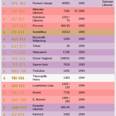
Saimaan
6
RPE-982
Разные города
40992
1992
Liikenne
Mikkolan
6
LRY-989
7182
07.1992
Liikenne
Kylmäsen
1232 /
6
JEZ-913
1993
Liikenne
75
6
ZHT-363
Porvoon
466-93
1993
6
ITF-355
Sundellbus
31513
1993
Busstrafik
6
HGC-916
1326
1993
Widjeskog
6
KGT-877
Tokee
30
1993
6
TYI-620
Viitasaaren
F195
1993
6
SFG-531
Oskar Haglund
148031
1993
6
TFF-975
Saaren Auto
7618
1993
6
MRG-706
Turkubus
1291
1993
Tilausajoliik.
6
VBI-386
1383
1994
Heino
1425 /
6
GIO-263
Luopioisten Linja
1994
133
6
YVL-731
Kivistö
7735
1994
1485 /
6
OGE-290
E. Ahonen
1994
180
Korpelan
6
GBM-920
580-94
1994
Liikenne
6
IFZ-859
Karinord
1463
1994