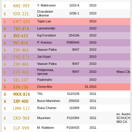
6
NNE-993
Y. Makkonen
1010-6
2010
Oravaisten
6
IOO-221
1036-1
2010
Liikenne
6
KMT-888
Tapio Lae
2010
6
TRZ-474
Lamminmäki
2010
6
XVE-635
Kaj Forsblom
254156
2010
6
VVJ-424
P. Koivisto
P085944
2010
6
ZJH-466
Vaasan Paika
9047
2010
6
YVO-875
Jari Kaari
2010
6
ZJH-466
Vaasan Paika
9047
2010
Pohjanmaa,
6
ZJH-466
9047
2010
Wasa City
прочие
6
SKL-107
Paakinaho
2010
6
KPA-206
Osmo Aho
01.2010
6
MKK-826
TKL
S110109
2011
6
SXY-400
Bussi-Manninen
255032
2011
6
LMN-122
Ruka Charter
111909
2011
ex. Austria
6
CKU-968
Muurinen
P110364
2011
SCHUCH, 
983 CA
6
CLP-999
M. Raittinen
P100433
2011