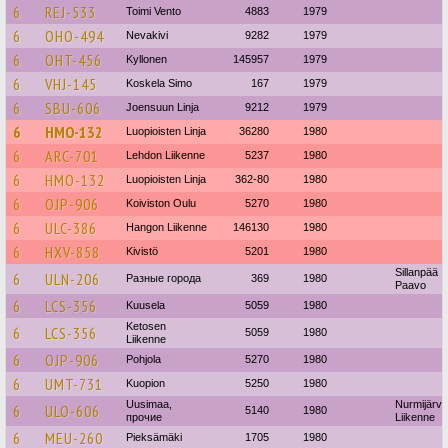
6
REJ-533
Toimi Vento
4883
1979
6
OHO-494
Nevakivi
9282
1979
6
OHT-456
Kyllonen
145957
1979
6
VHJ-145
Koskela Simo
167
1979
6
SBU-606
Joensuun Linja
9212
1979
6
HMO-132
Luopioisten Linja
36280
1980
6
ARC-701
Lehdon Liikenne
5237
1980
6
HMO-132
Luopioisten Linja
362-80
1980
6
OJP-906
Koiviston Oulu
5270
1980
6
ULC-386
Hangon Liikenne
146130
1980
6
HXV-858
Kivistö
5201
1980
Sillanpää
6
ULN-206
Разные города
369
1980
Paavo
6
LCS-356
Kuusela
5059
1980
Ketosen
6
LCS-356
5059
1980
Liikenne
6
OJP-906
Pohjola
5270
1980
6
UMT-731
Kuopion
5250
1980
Uusimaa,
Nurmijärv
6
ULO-606
5140
1980
прочие
Liikenne
6
MEU-260
Pieksämäki
1705
1980