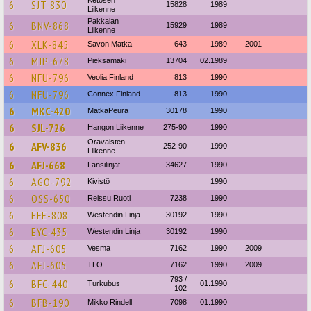
Ketosen
6
SJT-830
15828
1989
Liikenne
Pakkalan
6
BNV-868
15929
1989
Liikenne
6
XLK-845
Savon Matka
643
1989
2001
6
MJP-678
Pieksämäki
13704
02.1989
6
NFU-796
Veolia Finland
813
1990
6
NFU-796
Connex Finland
813
1990
6
MKC-420
MatkaPeura
30178
1990
6
SJL-726
Hangon Liikenne
275-90
1990
Oravaisten
6
AFV-836
252-90
1990
Liikenne
6
AFJ-668
Länsilinjat
34627
1990
6
AGO-792
Kivistö
1990
6
OSS-650
Reissu Ruoti
7238
1990
6
EFE-808
Westendin Linja
30192
1990
6
EYC-435
Westendin Linja
30192
1990
6
AFJ-605
Vesma
7162
1990
2009
6
AFJ-605
TLO
7162
1990
2009
793 /
6
BFC-440
Turkubus
01.1990
102
6
BFB-190
Mikko Rindell
7098
01.1990