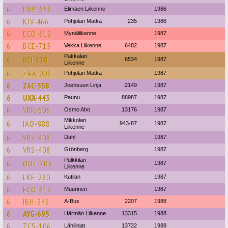
6
UVP-656
Elimäen Liikenne
1986
6
KJV-466
Pohjolan Matka
235
1986
6
ECO-612
Mynäliikenne
1987
6
BCE-715
Vekka Liikenne
6482
1987
Pakkalan
6
BEI-110
6534
1987
Liikenne
6
ZAA-906
Pohjolan Matka
1987
6
ZAC-558
Joensuun Linja
2149
1987
6
UXX-443
Paunu
88987
1987
6
VRK-606
Osmo Aho
13176
1987
Mikkolan
6
IAO-988
943-87
1987
Liikenne
6
VRS-408
Dahl
1987
6
VRS-408
Grönberg
1987
Pulkkilan
6
OOT-703
1987
Liikenne
6
LKE-260
Kutilan
1987
6
ECO-612
Muurinen
1987
6
IBH-246
A-Bus
2207
1988
6
AYG-695
Härmän Liikenne
13315
1988
6
ZCS-106
Lähilinjat
13722
1988