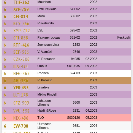
6
THF-262
Muurinen
2002
6
XYP-789
Petri Pekkala
541-02
2002
6
CFJ-814
Mörö
506-02
2002
6
KCY-766
Rukahuolto
2002
6
XYP-712
LSL
525-02
2002
6
CFJ-858
Разные города
531-02
2002
Keskuslinj
6
RTF-416
Joensuun Linja
1383
2002
6
SEF-586
V. Alamäki
2746
2002
6
CZK-206
E. Rantanen
94985
02.2002
6
ILA-434
Oubus
S010535
09.2002
6
NFG-465
Raahen
624-03
2003
6
AHI-386
P. Koivisto
2003
6
YER-435
Linjaliike
2003
6
LLT-178
Mikko Rindell
2003
Lehtosen
6
CFZ-999
6800
2003
Liikenne
6
VVU-392
Haldin&Rose
2931
04.2003
6
NIX-486
TLO
S030126
05.2003
Uuraisten
6
EVV-708
9881
2004
Liikenne