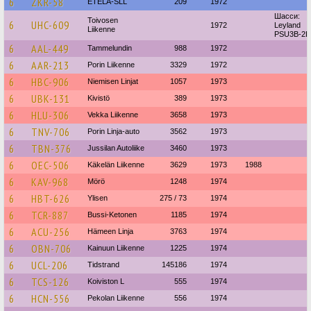
6
ZKR-58
ETELA-SLL
209
1972
Шасси:
Toivosen
6
UHC-609
1972
Leyland
Liikenne
PSU3B-2L
6
AAL-449
Tammelundin
988
1972
6
AAR-213
Porin Liikenne
3329
1972
6
HBC-906
Niemisen Linjat
1057
1973
6
UBK-131
Kivistö
389
1973
6
HLU-306
Vekka Liikenne
3658
1973
6
TNV-706
Porin Linja-auto
3562
1973
6
TBN-376
Jussilan Autoliike
3460
1973
6
OEC-506
Käkelän Liikenne
3629
1973
1988
6
KAV-968
Mörö
1248
1974
6
HBT-626
Ylisen
275 / 73
1974
6
TCR-887
Bussi-Ketonen
1185
1974
6
ACU-256
Hämeen Linja
3763
1974
6
OBN-706
Kainuun Liikenne
1225
1974
6
UCL-206
Tidstrand
145186
1974
6
TCS-126
Koiviston L
555
1974
6
HCN-556
Pekolan Liikenne
556
1974