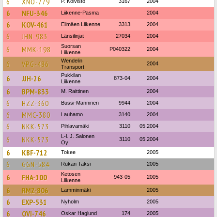
6
XNO-779
P. Koivisto
3167
2004
6
NFU-346
Liikenne-Pasma
2004
6
KOV-461
Elimäen Liikenne
3313
2004
6
JHN-983
Länsilinjat
27034
2004
Suorsan
6
MMK-198
P040322
2004
Liikenne
Wendelin
6
VPG-486
2004
Transport
Pukkilan
6
JJH-26
873-04
2004
Liikenne
6
BPM-833
M. Raittinen
2004
6
HZZ-360
Bussi-Manninen
9944
2004
6
MMC-380
Lauhamo
3140
2004
6
NKK-573
Pihlavamäki
3110
05.2004
L-l. J. Salonen
6
NKK-573
3110
05.2004
Oy
6
KBF-712
Tokee
2005
6
GGN-584
Rukan Taksi
2005
Ketosen
6
FHA-100
943-05
2005
Liikenne
6
RMZ-806
Lamminmäki
2005
6
EXP-531
Nyholm
2005
6
OVI-746
Oskar Haglund
174
2005