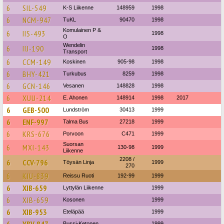
6
SIL-549
K-S Liikenne
148959
1998
6
NCM-947
TuKL
90470
1998
Komulainen P &
6
IIS-493
1998
O
Wendelin
6
IIJ-190
1998
Transport
6
CCM-149
Koskinen
905-98
1998
6
BHY-421
Turkubus
8259
1998
6
GCN-146
Vesanen
148828
1998
6
XUU-214
E. Ahonen
148914
1998
2017
6
GEB-500
Lundström
30413
1999
6
ENF-997
Talma Bus
27218
1999
6
KRS-676
Porvoon
C471
1999
Suorsan
6
MXI-143
130-98
1999
Liikenne
2208 /
6
CCV-796
Töysän Linja
1999
270
6
KIU-839
Reissu Ruoti
192-99
1999
6
XIB-659
Lyttylän Liikenne
1999
6
XIB-659
Kosonen
1999
6
XIB-953
Eteläpää
1999
Bussi-Ketonen
1999