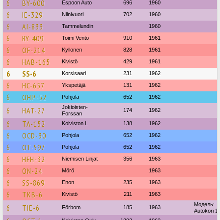
6
BY-600
Espoon Auto
696
1960
6
IE-329
Niinivuori
702
1960
6
AI-833
Tammelundin
1960
6
RY-409
Toimi Vento
910
1961
6
OF-214
Kyllonen
828
1961
6
HAB-165
Kivistö
429
1961
6
SS-6
Korsisaari
231
1962
6
HC-657
Ykspetäjä
131
1962
6
OHP-52
Pohjola
652
1962
Jokioisten-
6
HAT-27
174
1962
Forssan
6
TA-152
Koiviston L
138
1962
6
OCD-30
Pohjola
652
1962
6
OT-597
Pohjola
652
1962
6
HFH-32
Niemisen Linjat
356
1963
6
ON-24
Mörö
1963
6
SS-869
Enon
235
1963
6
TKB-6
Kivistö
211
1963
Модель:
6
TIE-6
Förbom
185
1963
Autokori 1