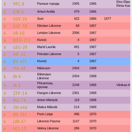
Eino Elias
6
YPC-8
Разные города
1905
1966
Rinta-Kant
6
EIM-6
Artturi Anttila
479
1966
6
UUY-20
Suni
422
1966
1977
6
GGE-30
Elimäen Liikenne
69
1967
6
IJR-10
Lehdon Liikenne
2096
1967
6
HOO-212
Kivistö
4
1967
6
GEG-28
Martti Laurila
491
1967
6
IHF-18
Pekolan Liikenne
5
1967
6
NX-421
Kivistö
4
1967
6
IYH-93
Niinivuori
2454
1968
Riihimäen
6
IN-6
2454
1968
Liikenne
Pirkanmaa,
6
IA-6
2248
1968
Viinikan Au
прочие
6
ZFP-14
Hangon Liikenne
2301
1968
6
IHZ-74
Anton Mäntylä
118
1968
6
OH-666
Matka Mäkelä
214
1969
6
NU-561
Porin Linjat
496
1970
6
LRX-67
Liikenne-Pasma
1147
1970
6
HCJ-13
Vekka Liikenne
286
1970