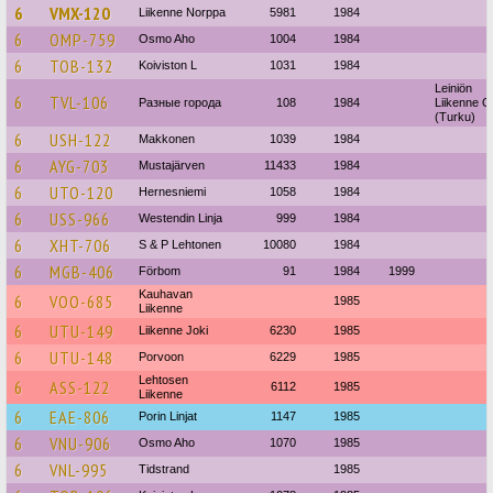
6
VMX-120
Liikenne Norppa
5981
1984
6
OMP-759
Osmo Aho
1004
1984
6
TOB-132
Koiviston L
1031
1984
Leiniön
6
TVL-106
Разные города
108
1984
Liikenne O
(Turku)
6
USH-122
Makkonen
1039
1984
6
AYG-703
Mustajärven
11433
1984
6
UTO-120
Hernesniemi
1058
1984
6
USS-966
Westendin Linja
999
1984
6
XHT-706
S & P Lehtonen
10080
1984
6
MGB-406
Förbom
91
1984
1999
Kauhavan
6
VOO-685
1985
Liikenne
6
UTU-149
Liikenne Joki
6230
1985
6
UTU-148
Porvoon
6229
1985
Lehtosen
6
ASS-122
6112
1985
Liikenne
6
EAE-806
Porin Linjat
1147
1985
6
VNU-906
Osmo Aho
1070
1985
6
VNL-995
Tidstrand
1985