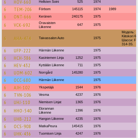
6
HOV-660
Hellsten Soini
525
1974
6
TEM-206
Förbom
145115
1974
1989
6
ONT-666
Keränen
240175
1975
Oravaisten
6
VCK-692
647
1975
Liikenne
Модель:
Kiitokori 6 /
6
AHA-474
Taivassalon Auto
1975
Шасси: FI
314-3S.
6
UFP-222
Härmän Liikenne
1975
6
HCH-386
Kasiniemen Linja
1252
1975
6
HEV-432
Kyttälän Liikenne
711
1975
6
UOM-602
Norrgård
145280
1975
6
OCC-680
Härmän Liikenne
1975
6
AJH-102
Ykspetäjä
1544
1976
6
TVN-106
Vesma
4237
1976
6
UHJ-110
Niemisen Linjat
1365
1976
Elorannan
6
HHO-540
1396
1976
Liikenne
6
UHB-212
Hangon Liikenne
4235
1976
6
OCS-908
MatkaPeura
145415
1976
6
UHK-436
Tuomisen Linja
4247
1976