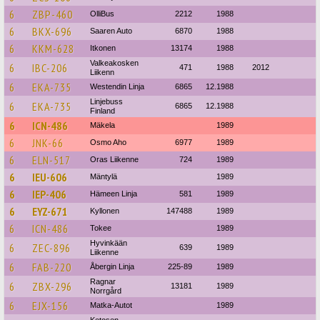
6
ZBP-460
OlliBus
2212
1988
6
BKX-696
Saaren Auto
6870
1988
6
KKM-628
Itkonen
13174
1988
Valkeakosken
6
IBC-206
471
1988
2012
Liikenn
6
EKA-735
Westendin Linja
6865
12.1988
Linjebuss
6
EKA-735
6865
12.1988
Finland
6
ICN-486
Mäkela
1989
6
JNK-66
Osmo Aho
6977
1989
6
ELN-517
Oras Liikenne
724
1989
6
IEU-606
Mäntylä
1989
6
IEP-406
Hämeen Linja
581
1989
6
EYZ-671
Kyllonen
147488
1989
6
ICN-486
Tokee
1989
Hyvinkään
6
ZEC-896
639
1989
Liikenne
6
FAB-220
Åbergin Linja
225-89
1989
Ragnar
6
ZBX-296
13181
1989
Norrgård
6
EJX-156
Matka-Autot
1989