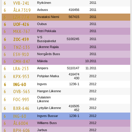
6
VVB-241
Rytkönen
2011
6
ÅLA 7319
Axbuss
416456
2011
6
LZH-774
Invataksi Niemi
567415
2011
6
UOF-426
Oubus
2011
6
MKK-767
Petri Pekkala
2011
V-S
6
ZOC-459
S100245
2011
Bussipalvelut
6
TNZ-135
Liikenne Rajala
2011
6
ESV-910
Norrgårds Buss
2011
6
CMH-847
Mäkela
10.2011
6
LRA-253
Ampers
S110147
11.2011
416474
6
KPX-953
Pohjolan Matka
2012
430
6
ING-60
Ingves
1236-1
2012
6
OVB-565
Hangon Liikenne
2012
Oulaisten
6
FOC-993
2012
Liikenne
416505
6
BXR-646
Lyttylän Liikenne
2012
452
6
ING-60
Ingves Bussar
1236-1
2012
6
ÅL 6004
Williams Buss
2012
6
BPH-606
Jarbus
2012