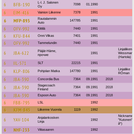
L-l. J. Salonen
6
BFB-190
7098
01.1990
Oy
6
EIM-416
Vainion Liikenne
7378
1991
Rautalammin
6
MFP-893
147785
1991
Auto
6
OFV-992
Kittilä
7440
1991
6
KFU-844
Onni Vilkas
7401
1991
6
OFV-992
Tammelundin
7440
1991
Linjaliiken
Päijät-Häme,
6
JBA-622
1991
Wessman
прочие
(Hartola)
6
IIL-571
SLT
22215
1991
Linjaliike
6
KLP-806
Pohjolan Matka
147780
1991
RÖman
6
JBA-390
Concordia Bus
7364
09.1991
2018
Stagecoach
6
JBA-390
7364
09.1991
2018
Finland
6
JBA-390
Espoon Auto
7364
09.1991
2018
6
FBB-795
LSL
1992
6
KFM-845
Liikenne Vuorela
1119
1992
Nickname
Anjalankosken
6
YAV-104
1992
"Kutonen" 
Linja
й")
6
NHF-233
Viitasaaren
1992