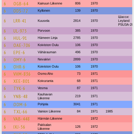
6
OGB-64
Kainuun Liikenne
806
1970
6
ODS-72
Kyllonen
139
1970
Шасси:
6
LRR-41
Kuusela
2814
1970
Leyland
PSU3A-2L
6
UL-975
Porvoon
385
1970
6
HUL-91
Hämeen Linja
2785
1970
6
OAE-706
Koiviston Oulu
106
1970
6
EPE-6
Vähärauman
496
1970
6
OMY-6
Nevakivi
2899
1970
6
OHR-6
Koiviston Oulu
106
1970
6
VHM-836
Osmo Aho
73
1971
6
XEE-801
Koivuranta
68
1971
6
TYK-6
Vesma
87
1971
Kauhavan
6
YNB-48
219
1971
Liikenne
6
OOM-6
Pohjola
3041
1971
6
TXL-66
Vainion Liikenne
84
1971
1985
6
VAB-448
Härmän Liikenne
1972
Pakkalan
6
IXJ-56
126
1972
Liikenne