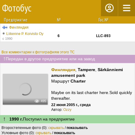
Фотобус
Предприятие
№
Гос.№
Финляндия
Liikenne P. Koivisto Oy
6
LLC-893
с 1990
Все комментарии к фотографиям этого ТС
↑
Передан в другое предприятие или на завод
Финляндия
,
Tampere
,
Särkänniemi
amusement park
Маршрут
Charter
Maybe on its last charter here.Sold quickly
thereafter.
495
22 июня 2005 г., среда
Автор:
Ozzy
↑
1990 г.
Поступил на предприятие
Второстепенные фото (0):
скрывать
/
показывать
Условные фото (0):
скрывать
/
показывать