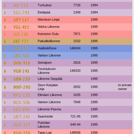
6
IAY-534
Turkubus
7726
1994
6
SGC-793
Eteläpää
1349
1994
6
GBT-167
Niemisen Linjat
1995
6
VGL-411
Vekka Liikenne
1995
6
IGR-246
Koiviston Oulu
7871
1995
6
ERF-777
Paikallisliikenne
1532
1995
6
IGR-337
Haldin&Rose
148434
1995
6
GBR-306
Vainion Liikenne
1995
6
OOG-926
Seinäjoen
2816
1995
Toreniuksen
6
VGB-241
148333
1995
Liikenne
6
GBN-250
Liikenne Seppälä
1995
Savo-Karjalan
to private
6
MHF-290
2832
1995
Linja
owner
6
RPG-138
Elimäen Liikenne
1635
1995
6
NCU-506
Vainion Liikenne
7946
1995
6
SGC-939
Liikenne-Pasma
1995
6
GBT-245
Saaristotie
721-95
1995
Pukkilan
6
UGH-553
648-94
1995
Liikenne
6
KGU-550
Tapio Lae
148506
1996