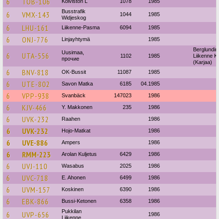
6
TOB-106
Koiviston L
1078
1985
Busstrafik
6
VMX-143
1044
1985
Widjeskog
6
LHU-161
Liikenne-Pasma
6094
1985
6
ONJ-776
Linjayhtymä
1985
Berglundin
Uusimaa,
6
UTA-556
1102
1985
Liikenne K
прочие
(Karjaa)
6
BNV-818
OK-Bussit
11087
1985
6
UTE-802
Savon Matka
6185
04.1985
6
VPP-938
Svanbäck
147023
1986
6
KJV-466
Y. Makkonen
235
1986
6
UVK-232
Raahen
1986
6
UVK-232
Hojo-Matkat
1986
6
UVE-886
Ampers
1986
6
RMM-223
Arolan Kuljetus
6429
1986
6
UVJ-110
Wasabus
2025
1986
6
UVC-718
E. Ahonen
6499
1986
6
UVM-157
Koskinen
6390
1986
6
EBK-866
Bussi-Ketonen
6358
1986
Pukkilan
6
UVP-656
1986
Liikenne