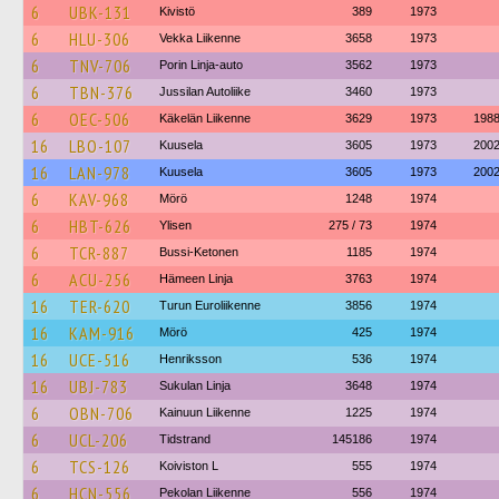
6
UBK-131
Kivistö
389
1973
6
HLU-306
Vekka Liikenne
3658
1973
6
TNV-706
Porin Linja-auto
3562
1973
6
TBN-376
Jussilan Autoliike
3460
1973
6
OEC-506
Käkelän Liikenne
3629
1973
198
16
LBO-107
Kuusela
3605
1973
200
16
LAN-978
Kuusela
3605
1973
200
6
KAV-968
Mörö
1248
1974
6
HBT-626
Ylisen
275 / 73
1974
6
TCR-887
Bussi-Ketonen
1185
1974
6
ACU-256
Hämeen Linja
3763
1974
16
TER-620
Turun Euroliikenne
3856
1974
16
KAM-916
Mörö
425
1974
16
UCE-516
Henriksson
536
1974
16
UBJ-783
Sukulan Linja
3648
1974
6
OBN-706
Kainuun Liikenne
1225
1974
6
UCL-206
Tidstrand
145186
1974
6
TCS-126
Koiviston L
555
1974
6
HCN-556
Pekolan Liikenne
556
1974