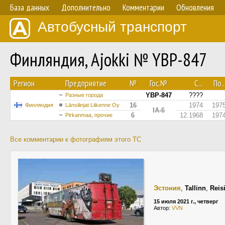
База данных
Дополнительно
Комментарии
Обновления
Автобусный транспорт
Финляндия, Ajokki № YBP-847
Регион
Предприятие
№
Гос.№
С...
По..
YBP-847
????
Разные города
16
1974
197
Финляндия
Länsilinjat Liikenne Oy
IA-6
6
12.1968
197
Pirkanmaa, прочие
Все комментарии к фотографиям этого ТС
Эстония
,
Tallinn
,
Reis
15 июля 2021 г., четверг
Автор:
VVN