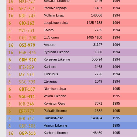
16
MKI-727
Soisalon Liikenne
1446
1994
16
SEZ-221
Разные города
1467
1994
16
NBF-247
Möllärin Linjat
148306
1994
6
GIO-263
Luopioisten Linja
1425 / 133
1994
6
YVL-731
Kivistö
7735
1994
6
OGE-290
E. Ahonen
1485 / 180
1994
16
OSZ-979
Ampers
31127
1994
16
EGB-476
Pyhtään Liikenne
1350
1994
6
GBM-920
Korpelan Liikenne
580-94
1994
6
IFZ-859
Karinord
1463
1994
6
IAY-534
Turkubus
7726
1994
6
SGC-793
Eteläpää
1349
1994
6
GBT-167
Niemisen Linjat
1995
6
VGL-411
Vekka Liikenne
1995
6
IGR-246
Koiviston Oulu
7871
1995
6
ERF-777
Paikallisliikenne
1532
1995
6
IGR-337
Haldin&Rose
148434
1995
6
GBR-306
Vainion Liikenne
1995
16
OGP-316
Karhun Liikenne
148450
1995