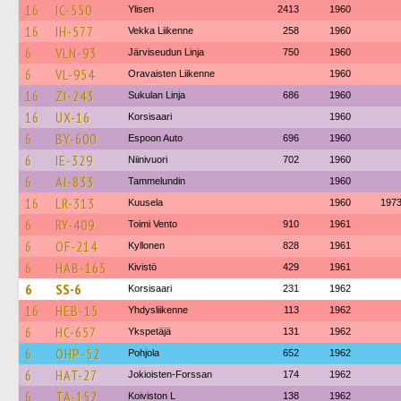
16
IC-550
Ylisen
2413
1960
16
IH-577
Vekka Liikenne
258
1960
6
VLN-93
Järviseudun Linja
750
1960
6
VL-954
Oravaisten Liikenne
1960
16
ZI-243
Sukulan Linja
686
1960
16
UX-16
Korsisaari
1960
6
BY-600
Espoon Auto
696
1960
6
IE-329
Niinivuori
702
1960
6
AI-833
Tammelundin
1960
16
LR-313
Kuusela
1960
197
6
RY-409
Toimi Vento
910
1961
6
OF-214
Kyllonen
828
1961
6
HAB-165
Kivistö
429
1961
6
SS-6
Korsisaari
231
1962
16
HEB-15
Yhdysliikenne
113
1962
6
HC-657
Ykspetäjä
131
1962
6
OHP-52
Pohjola
652
1962
6
HAT-27
Jokioisten-Forssan
174
1962
6
TA-152
Koiviston L
138
1962