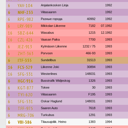
6
YAV-104
Anjalankosken Linja
1992
6
NHF-233
Viitasaaren
1992
6
RPE-982
Разные города
40992
1992
6
LRY-989
Mikkolan Liikenne
7182
07.1992
16
SBZ-644
Wasabus
1215
12.1992
16
CZL-426
Vaasan Paika
7700
1993
6
JEZ-913
Kylmäsen Liikenne
1232 / 75
1993
6
ZHT-363
Porvoon
466-93
1993
6
ITF-355
Sundellbus
31513
1993
16
FCS-529
Liikenne Joki
30894
1993
16
SFG-531
Westerlines
148031
1993
6
HGC-916
Busstrafik Widjeskog
1326
1993
6
KGT-877
Tokee
30
1993
6
TYI-620
Viitasaaren
F195
1993
6
SFG-531
Oskar Haglund
148031
1993
6
TFF-975
Saaren Auto
7618
1993
6
MRG-706
Turkubus
1291
1993
6
VBI-386
Tilausajoliik. Heino
1383
1994