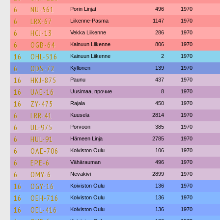
6
NU-561
Porin Linjat
496
1970
6
LRX-67
Liikenne-Pasma
1147
1970
6
HCJ-13
Vekka Liikenne
286
1970
6
OGB-64
Kainuun Liikenne
806
1970
16
OHL-516
Kainuun Liikenne
2
1970
6
ODS-72
Kyllonen
139
1970
16
HKJ-875
Paunu
437
1970
16
UAE-16
Uusimaa, прочие
8
1970
16
ZY-475
Rajala
450
1970
6
LRR-41
Kuusela
2814
1970
6
UL-975
Porvoon
385
1970
6
HUL-91
Hämeen Linja
2785
1970
6
OAE-706
Koiviston Oulu
106
1970
6
EPE-6
Vähärauman
496
1970
6
OMY-6
Nevakivi
2899
1970
16
OGY-16
Koiviston Oulu
136
1970
16
OEH-716
Koiviston Oulu
136
1970
16
OEL-416
Koiviston Oulu
136
1970