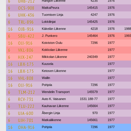
6
UHB-212
Hangon Liikenne
4235
1976
6
OCS-908
MatkaPeura
145415
1976
6
UHK-436
Tuomisen Linja
4247
1976
6
TRL-896
Lokkilinjat
145425
1976
16
OJB-916
Käkelän Liikenne
4218
1976
198
6
SBU-422
J. Punkero
145464
1976
199
16
OJJ-916
Koiviston Oulu
7296
1977
6
VKL-806
Kokkolan Liikenne
1977
6
HJX-247
Mikkolan Liikenne
240349
1977
16
LBX-175
Kuusela
1977
16
LBX-175
Ketosen Liikenne
1977
16
VHL-808
Wallin
1977
16
OJJ-916
Pohjola
7296
1977
6
TLM-212
Wendelin Transport
145579
1977
6
RCV-731
Auto K. Vaisanen
1531 188-77
1977
6
TLU-222
Kauhavan Liikenne
145664
1977
6
UJA-600
Åbergin Linja
970
1977
6
UJH-701
Matkaliikenne
145661
1977
16
OHA-916
Pohjola
7296
1977