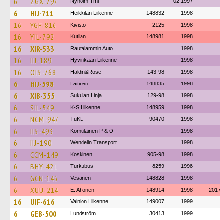
6
ZGX-797
Nyholm Tmi
02.1997
6
HIJ-711
Heikkilän Liikenne
148832
1998
16
YGF-816
Kivistö
2125
1998
16
YIL-792
Kutilan
148981
1998
16
XIR-533
Rautalammin Auto
1998
16
IIJ-189
Hyvinkään Liikenne
1998
16
OIS-768
Haldin&Rose
143-98
1998
6
HIJ-598
Laitinen
148835
1998
6
XIB-355
Sukulan Linja
129-98
1998
6
SIL-549
K-S Liikenne
148959
1998
6
NCM-947
TuKL
90470
1998
6
IIS-493
Komulainen P & O
1998
6
IIJ-190
Wendelin Transport
1998
6
CCM-149
Koskinen
905-98
1998
6
BHY-421
Turkubus
8259
1998
6
GCN-146
Vesanen
148828
1998
6
XUU-214
E. Ahonen
148914
1998
201
16
UIF-616
Vainion Liikenne
149007
1999
6
GEB-500
Lundström
30413
1999