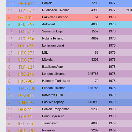
16
OEH-616
Pohjola
7296
1977
16
TLA-677
Ruohosen Liikenne
4396
1977
199
6
IFR-301
Pakkalan Liikenne
51
1978
6
REN-555
Autolinjat
4838
1978
16
TMJ-716
Someron Linja
1559
1978
16
ALO-316
Nobina Finland
4869
1978
16
LCK-425
Lohinivan Linjat
1978
16
HKX-275
LSL
88
1978
6
UKX-278
Mäkela
8306
1978
6
TLP-127
Ikaalisten Auto
1978
6
HRC-246
Lehdon Liikenne
145786
1978
6
HXE-900
Hämeen Turistiauto
79
1978
6
TMV-300
Lehdon Liikenne
145786
1978
16
OJA-416
Koiviston Oulu
1979
6
VHT-695
Разные города
145899
1979
16
OHR-516
Pohjois-Pohjanmaa
9236
1979
16
TNV-616
Porin Linja-auto
1979
6
REJ-533
Toimi Vento
4883
1979
6
OHO-494
Nevakivi
9282
1979