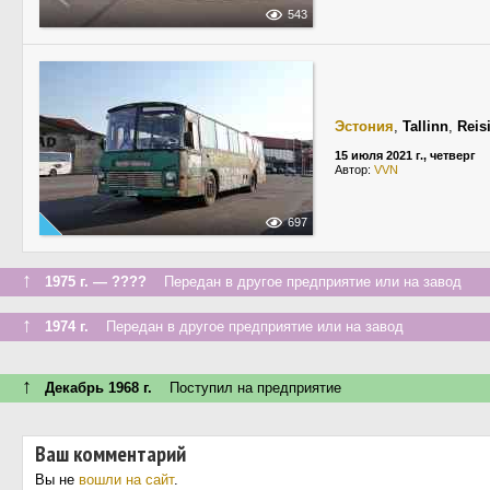
543
Эстония
,
Tallinn
,
Reis
15 июля 2021 г., четверг
Автор:
VVN
697
↑
1975 г. — ????
Передан в другое предприятие или на завод
↑
1974 г.
Передан в другое предприятие или на завод
↑
Декабрь 1968 г.
Поступил на предприятие
Ваш комментарий
Вы не
вошли на сайт
.