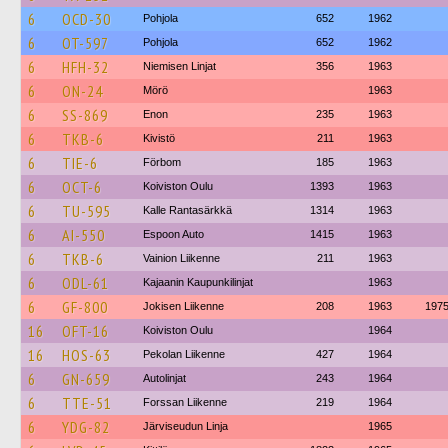
6
OCD-30
Pohjola
652
1962
6
OT-597
Pohjola
652
1962
6
HFH-32
Niemisen Linjat
356
1963
6
ON-24
Mörö
1963
6
SS-869
Enon
235
1963
6
TKB-6
Kivistö
211
1963
6
TIE-6
Förbom
185
1963
6
OCT-6
Koiviston Oulu
1393
1963
6
TU-595
Kalle Rantasärkkä
1314
1963
6
AI-550
Espoon Auto
1415
1963
6
TKB-6
Vainion Liikenne
211
1963
6
ODL-61
Kajaanin Kaupunkilinjat
1963
6
GF-800
Jokisen Liikenne
208
1963
197
16
OFT-16
Koiviston Oulu
1964
16
HOS-63
Pekolan Liikenne
427
1964
6
GN-659
Autolinjat
243
1964
6
TTE-51
Forssan Liikenne
219
1964
6
YDG-82
Järviseudun Linja
1965