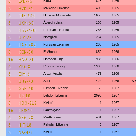
6
LVD-45
Kittilä
1823
1965
6
HVK-25
Mikkolan Liikenne
499
1965
6
TJS-644
Helsinki-Maaseutu
1653
1965
6
UKN-60
Åbergin Linja
268
1965
6
HBV-740
Forssan Liikenne
268
1965
6
UIY-22
Norrgård
264
1965
6
HAX-782
Forssan Liikenne
268
1965
6
KCN-80
E. Ahonen
850
1966
16
HAO-21
Hämeen Linja
1933
1966
6
YPC-8
Разные города
1905
1966
6
EIM-6
Artturi Anttila
479
1966
6
UUY-20
Suni
422
1966
197
6
GGE-30
Elimäen Liikenne
69
1967
6
IJR-10
Lehdon Liikenne
2096
1967
6
HOO-212
Kivistö
4
1967
16
EPX-16
Lauttakylän
4
1967
6
GEG-28
Martti Laurila
491
1967
6
IHF-18
Pekolan Liikenne
5
1967
6
NX-421
Kivistö
4
1967