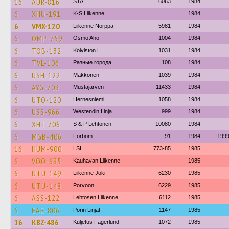
16
AUR-816
STA
6063
1984
6
XHU-191
K-S Liikenne
1984
6
VMX-120
Liikenne Norppa
5981
1984
6
OMP-759
Osmo Aho
1004
1984
6
TOB-132
Koiviston L
1031
1984
6
TVL-106
Разные города
108
1984
6
USH-122
Makkonen
1039
1984
6
AYG-703
Mustajärven
11433
1984
6
UTO-120
Hernesniemi
1058
1984
6
USS-966
Westendin Linja
999
1984
6
XHT-706
S & P Lehtonen
10080
1984
6
MGB-406
Förbom
91
1984
199
16
HUM-900
LSL
773-85
1985
6
VOO-685
Kauhavan Liikenne
1985
6
UTU-149
Liikenne Joki
6230
1985
6
UTU-148
Porvoon
6229
1985
6
ASS-122
Lehtosen Liikenne
6112
1985
6
EAE-806
Porin Linjat
1147
1985
16
KBZ-486
Kuljetus Fagerlund
1072
1985