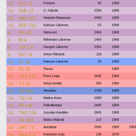
16
EYE-16
Förbom
92
1968
16
VXB-13
U. Hakola
2356
1968
16
ANA-516
Helsinki-Maaseutu
2450
1968
16
OEP-316
Kainuun Liikenne
53
1968
6
IYH-93
Niinivuori
2454
1968
6
IN-6
Riihimäen Liikenne
2454
1968
6
ZFP-14
Hangon Liikenne
2301
1968
6
IHZ-74
Anton Mäntylä
118
1968
16
OC-68
Kainuun Liikenne
53
1968
16
HS-16
Paunu
1969
16
THO-316
Porin Linjat
2645
1969
16
TT-16
Artturi Anttila
356
1969
16
OX-816
Nevakivi
2709
1969
16
TKI-16
Matka-Autot
1080
1969
16
BV-106
Paikallislinjat
2645
1969
16
THO-316
Jussilan Autoliike
2645
1969
6
OH-666
Matka Mäkelä
214
1969
16
GMT-70
Autolinjat
2560
1969
198
16
OHA-116
Koiviston Oulu
136
1970