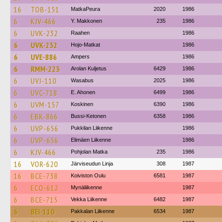
16
TOB-151
MatkaPeura
2020
1986
6
KJV-466
Y. Makkonen
235
1986
6
UVK-232
Raahen
1986
6
UVK-232
Hojo-Matkat
1986
6
UVE-886
Ampers
1986
6
RMM-223
Arolan Kuljetus
6429
1986
6
UVJ-110
Wasabus
2025
1986
6
UVC-718
E. Ahonen
6499
1986
6
UVM-157
Koskinen
6390
1986
6
EBK-866
Bussi-Ketonen
6358
1986
6
UVP-656
Pukkilan Liikenne
1986
6
UVP-656
Elimäen Liikenne
1986
6
KJV-466
Pohjolan Matka
235
1986
16
VOR-620
Järviseudun Linja
308
1987
16
BCE-738
Koiviston Oulu
6581
1987
6
ECO-612
Mynäliikenne
1987
6
BCE-715
Vekka Liikenne
6482
1987
6
BEI-110
Pakkalan Liikenne
6534
1987