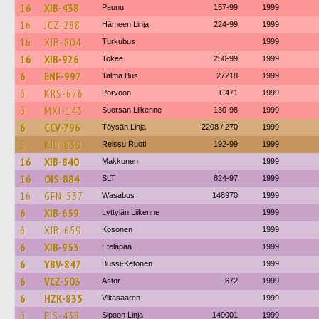
16
XIB-438
Paunu
157-99
1999
16
JCZ-288
Hämeen Linja
224-99
1999
16
XIB-804
Turkubus
1999
16
XIB-926
Tokee
250-99
1999
6
ENF-997
Talma Bus
27218
1999
6
KRS-676
Porvoon
C471
1999
6
MXI-143
Suorsan Liikenne
130-98
1999
6
CCV-796
Töysän Linja
2208 / 270
1999
6
KIU-839
Reissu Ruoti
192-99
1999
16
XIB-840
Makkonen
1999
16
OIS-884
SLT
824-97
1999
16
GFN-537
Wasabus
148970
1999
6
XIB-659
Lyttylän Liikenne
1999
6
XIB-659
Kosonen
1999
6
XIB-953
Eteläpää
1999
6
YBV-847
Bussi-Ketonen
1999
6
VCZ-503
Astor
672
1999
6
HZK-835
Viitasaaren
1999
6
EIS-438
Sipoon Linja
149001
1999