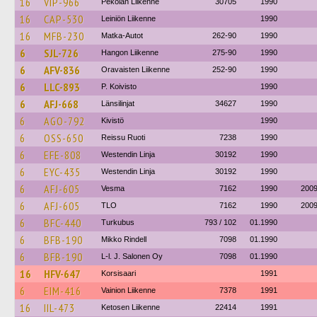
16
VIP-966
Pekolan Liikenne
30705
1990
16
CAP-530
Leiniön Liikenne
1990
16
MFB-230
Matka-Autot
262-90
1990
6
SJL-726
Hangon Liikenne
275-90
1990
6
AFV-836
Oravaisten Liikenne
252-90
1990
6
LLC-893
P. Koivisto
1990
6
AFJ-668
Länsilinjat
34627
1990
6
AGO-792
Kivistö
1990
6
OSS-650
Reissu Ruoti
7238
1990
6
EFE-808
Westendin Linja
30192
1990
6
EYC-435
Westendin Linja
30192
1990
6
AFJ-605
Vesma
7162
1990
200
6
AFJ-605
TLO
7162
1990
200
6
BFC-440
Turkubus
793 / 102
01.1990
6
BFB-190
Mikko Rindell
7098
01.1990
6
BFB-190
L-l. J. Salonen Oy
7098
01.1990
16
HFV-647
Korsisaari
1991
6
EIM-416
Vainion Liikenne
7378
1991
16
IIL-473
Ketosen Liikenne
22414
1991