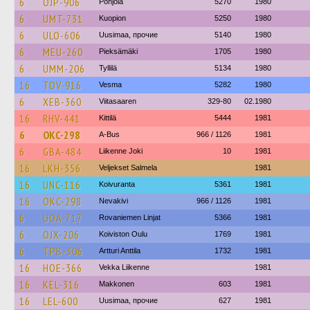
6
OJP-906
Pohjola
5270
1980
6
UMT-731
Kuopion
5250
1980
6
ULO-606
Uusimaa, прочие
5140
1980
6
MEU-260
Pieksämäki
1705
1980
6
UMM-206
Tyllilä
5134
1980
16
TOV-916
Vesma
5282
1980
6
XEB-360
Viitasaaren
329-80
02.1980
16
RHV-441
Kittilä
5444
1981
6
OKC-298
A-Bus
966 / 1126
1981
6
GBA-484
Liikenne Joki
10
1981
16
LKH-356
Veljekset Salmela
1981
16
UNC-116
Koivuranta
5361
1981
16
OKC-298
Nevakivi
966 / 1126
1981
6
UOA-717
Rovaniemen Linjat
5366
1981
6
OJX-206
Koiviston Oulu
1769
1981
6
TPB-306
Artturi Anttila
1732
1981
16
HOE-366
Vekka Liikenne
1981
16
KEL-316
Makkonen
603
1981
16
LEL-600
Uusimaa, прочие
627
1981