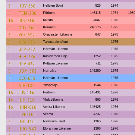
6
HOV-660
Hellsten Soini
525
1974
6
TEM-206
Förbom
145115
1974
198
16
IBB-216
Kivistö
4007
1975
6
ONT-666
Keränen
240175
1975
6
VCK-692
Oravaisten Liikenne
647
1975
6
AHA-474
Taivassalon Auto
1975
6
UFP-222
Härmän Liikenne
1975
6
HCH-386
Kasiniemen Linja
1252
1975
6
HEV-432
Kyttälän Liikenne
711
1975
6
UOM-602
Norrgård
145280
1975
6
OCC-680
Härmän Liikenne
1975
6
AJH-102
Ykspetäjä
1544
1976
16
TJV-116
Förbom
145431
1976
16
HJH-616
Yhdysliikenne
863
1976
16
HHM-616
Vekka Liikenne
145425
1976
6
TVN-106
Vesma
4237
1976
6
UHJ-110
Niemisen Linjat
1365
1976
6
HHO-540
Elorannan Liikenne
1396
1976