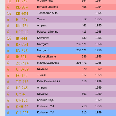
16
EE-757
Artturi Anttila
354
1954
6
RE-984
Elimäen Liikenne
458
1954
16
RB-684
Tienhaaran Auto
1954
6
HJ-745
Ylisen
312
1955
6
UN-574
Ampers
441
1955
6
HGT-15
Pekolan Liikenne
413
1955
16
IB-444
Kolmilinjat
132
1956
6
BX-734
Norrgård
236 / 71
1956
6
UV-878
Norrgård
236 / 71
1956
6
IR-301
Vekka Liikenne
236
1958
6
ZB-724
Matkustajain Auto
296 / 71
1958
6
OFO-59
Nevakivi
320
1959
6
EC-142
Tuokila
517
1959
6
TT-452
Kalle Rantasärkkä
118
1959
6
UC-745
Ampers
1959
6
OM-6
Nevakivi
561
1959
6
OY-171
Kainuun Linja
1959
6
ONH-11
Korhonen Y A
213
1959
6
OU-995
Korhonen Y A
213
1959