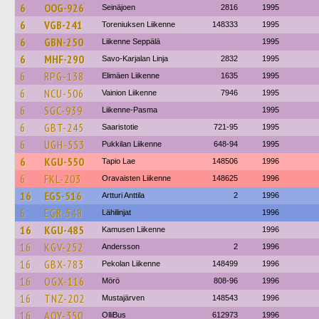
6
OOG-926
Seinäjoen
2816
1995
6
VGB-241
Toreniuksen Liikenne
148333
1995
6
GBN-250
Liikenne Seppälä
1995
6
MHF-290
Savo-Karjalan Linja
2832
1995
6
RPG-138
Elimäen Liikenne
1635
1995
6
NCU-506
Vainion Liikenne
7946
1995
6
SGC-939
Liikenne-Pasma
1995
6
GBT-245
Saaristotie
721-95
1995
6
UGH-553
Pukkilan Liikenne
648-94
1995
6
KGU-550
Tapio Lae
148506
1996
6
FKL-203
Oravaisten Liikenne
148625
1996
16
EGS-516
Artturi Anttila
2
1996
6
EGR-548
Lähilinjat
1996
16
KGU-485
Kamusen Liikenne
1996
16
KGV-252
Andersson
2
1996
16
GBX-783
Pekolan Liikenne
148499
1996
16
OGX-116
Mörö
808-96
1996
16
TNZ-202
Mustajärven
148543
1996
16
AOY-350
OlliBus
612973
1996