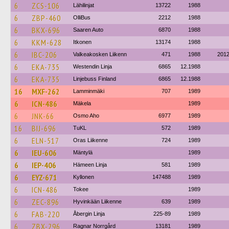
6
ZCS-106
Lähilinjat
13722
1988
6
ZBP-460
OlliBus
2212
1988
6
BKX-696
Saaren Auto
6870
1988
6
KKM-628
Itkonen
13174
1988
6
IBC-206
Valkeakosken Liikenn
471
1988
201
6
EKA-735
Westendin Linja
6865
12.1988
6
EKA-735
Linjebuss Finland
6865
12.1988
16
MXF-262
Lamminmäki
707
1989
6
ICN-486
Mäkela
1989
6
JNK-66
Osmo Aho
6977
1989
16
BIJ-696
TuKL
572
1989
6
ELN-517
Oras Liikenne
724
1989
6
IEU-606
Mäntylä
1989
6
IEP-406
Hämeen Linja
581
1989
6
EYZ-671
Kyllonen
147488
1989
6
ICN-486
Tokee
1989
6
ZEC-896
Hyvinkään Liikenne
639
1989
6
FAB-220
Åbergin Linja
225-89
1989
6
ZBX-296
Ragnar Norrgård
13181
1989