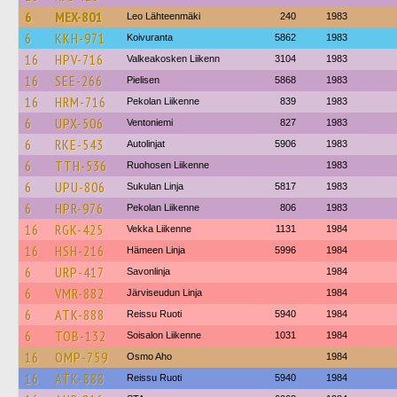
6
MEX-801
Leo Lähteenmäki
240
1983
6
KKH-971
Koivuranta
5862
1983
16
HPV-716
Valkeakosken Liikenn
3104
1983
16
SEE-266
Pielisen
5868
1983
16
HRM-716
Pekolan Liikenne
839
1983
6
UPX-506
Ventoniemi
827
1983
6
RKE-543
Autolinjat
5906
1983
6
TTH-536
Ruohosen Liikenne
1983
6
UPU-806
Sukulan Linja
5817
1983
6
HPR-976
Pekolan Liikenne
806
1983
16
RGK-425
Vekka Liikenne
1131
1984
16
HSH-216
Hämeen Linja
5996
1984
6
URP-417
Savonlinja
1984
6
VMR-882
Järviseudun Linja
1984
6
ATK-888
Reissu Ruoti
5940
1984
6
TOB-132
Soisalon Liikenne
1031
1984
16
OMP-759
Osmo Aho
1984
16
ATK-888
Reissu Ruoti
5940
1984