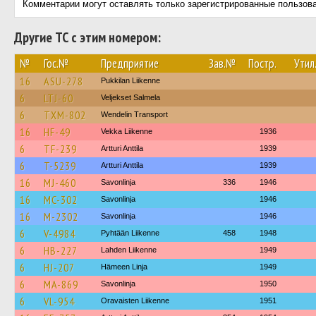
Комментарии могут оставлять только зарегистрированные пользов
Другие ТС с этим номером:
№
Гос.№
Предприятие
Зав.№
Постр.
Утил
16
ASU-278
Pukkilan Liikenne
6
LTJ-60
Veljekset Salmela
6
TXM-802
Wendelin Transport
16
HF-49
Vekka Liikenne
1936
6
TF-239
Artturi Anttila
1939
6
T-5239
Artturi Anttila
1939
16
MJ-460
Savonlinja
336
1946
16
MC-302
Savonlinja
1946
16
M-2302
Savonlinja
1946
6
V-4984
Pyhtään Liikenne
458
1948
6
HB-227
Lahden Liikenne
1949
6
HJ-207
Hämeen Linja
1949
6
MA-869
Savonlinja
1950
6
VL-954
Oravaisten Liikenne
1951