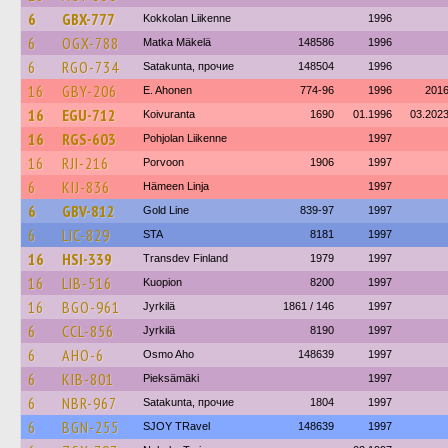
6
GBX-777
Kokkolan Liikenne
1996
6
OGX-788
Matka Mäkelä
148586
1996
6
RGO-734
Satakunta, прочие
148504
1996
16
GBY-206
E. Ahonen
774-96
1996
201
16
EGU-712
Koivuranta
1690
01.1996
03.202
16
RGS-603
Pohjolan Liikenne
1997
16
RJI-216
Porvoon
1906
1997
6
KIJ-836
Hämeen Linja
1997
6
GBV-812
Gold Line
839-97
1997
6
LIC-829
STA
8181
1997
16
HSI-339
Transdev Finland
1979
1997
16
LIB-516
Kuopion
8200
1997
16
BGO-961
Jyrkilä
1861 / 146
1997
6
CCL-856
Jyrkilä
8190
1997
6
AHO-6
Osmo Aho
148639
1997
6
KIB-801
Pieksämäki
1997
6
NBR-967
Satakunta, прочие
1804
1997
6
BGN-255
SJOY TRavel
148639
1997