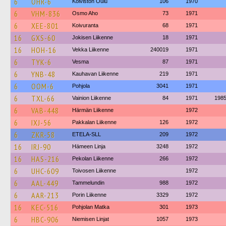
6
OHR-6
Koiviston Oulu
106
1970
6
VHM-836
Osmo Aho
73
1971
6
XEE-801
Koivuranta
68
1971
16
GXS-60
Jokisen Liikenne
18
1971
16
HOH-16
Vekka Liikenne
240019
1971
6
TYK-6
Vesma
87
1971
6
YNB-48
Kauhavan Liikenne
219
1971
6
OOM-6
Pohjola
3041
1971
6
TXL-66
Vainion Liikenne
84
1971
198
6
VAB-448
Härmän Liikenne
1972
6
IXJ-56
Pakkalan Liikenne
126
1972
6
ZKR-58
ETELA-SLL
209
1972
16
IRJ-90
Hämeen Linja
3248
1972
16
HAS-216
Pekolan Liikenne
266
1972
6
UHC-609
Toivosen Liikenne
1972
6
AAL-449
Tammelundin
988
1972
6
AAR-213
Porin Liikenne
3329
1972
16
KEC-516
Pohjolan Matka
301
1973
6
HBC-906
Niemisen Linjat
1057
1973