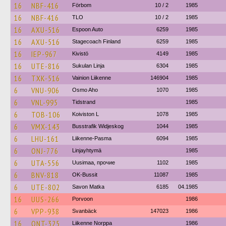
16
NBF-416
Förbom
10 / 2
1985
16
NBF-416
TLO
10 / 2
1985
16
AXU-516
Espoon Auto
6259
1985
16
AXU-516
Stagecoach Finland
6259
1985
16
IEP-967
Kivistö
4149
1985
16
UTE-816
Sukulan Linja
6304
1985
16
TXK-516
Vainion Liikenne
146904
1985
6
VNU-906
Osmo Aho
1070
1985
6
VNL-995
Tidstrand
1985
6
TOB-106
Koiviston L
1078
1985
6
VMX-143
Busstrafik Widjeskog
1044
1985
6
LHU-161
Liikenne-Pasma
6094
1985
6
ONJ-776
Linjayhtymä
1985
6
UTA-556
Uusimaa, прочие
1102
1985
6
BNV-818
OK-Bussit
11087
1985
6
UTE-802
Savon Matka
6185
04.1985
16
UUS-266
Porvoon
1986
6
VPP-938
Svanbäck
147023
1986
16
ONT-325
Liikenne Norppa
1986