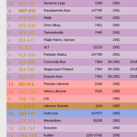
16
RFH-397
Someron Linja
7289
1991
6
MFP-893
Rautalammin Auto
147785
1991
6
OFV-992
Kittilä
7440
1991
6
KFU-844
Onni Vilkas
7401
1991
6
OFV-992
Tammelundin
7440
1991
6
JBA-622
Päijät-Häme, прочие
1991
6
IIL-571
SLT
22215
1991
6
KLP-806
Pohjolan Matka
147780
1991
6
JBA-390
Concordia Bus
7364
09.1991
201
6
JBA-390
Stagecoach Finland
7364
09.1991
201
6
JBA-390
Espoon Auto
7364
09.1991
201
16
RKI-916
Pekolan Liikenne
2190
1992
16
FGG-738
Vekka Liikenne
7533
1992
6
FBB-795
LSL
1992
6
KFM-845
Liikenne Vuorela
1119
1992
16
FAU-647
Gold Line
147977
1992
16
CCY-570
Westerlines
30299
1992
16
LFX-754
Kosonen
1992
16
EMG-704
Kutilan
1150 07/92
1992