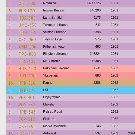
6
OKC-298
Nevakivi
966 / 1126
1981
6
VLK-170
Ingves Bussar
146290
1981
6
HOA-888
Lamminmäki
1178
1981
6
UMO-336
Toivosen Liikenne
511
1981
6
TPN-106
Vainion Liikenne
5398
1981
6
XEO-960
Töysän Linja
575
1981
6
ANM-106
Friherrsin Auto
483
1981
6
TPB-800
Elimäen Liikenne
146224
1981
6
TRS-303
ML-Charter
146308
1981
6
HOB-100
Pakkalan Liikenne
1211
1982
6
UOT-800
Ykspetäjä
680
1982
16
HPK-516
Paunu
2206
1982
6
HPN-222
LSL
1982
16
VPX-401
Linjayhtymä
1982
6
VOX-732
Mäkela
1982
6
HPB-343
Reissu Ruoti
1982
6
SCP-510
Pielisen
1982
6
OKS-896
Matka-Kyllönen
2146
1982
16
RJC-416
Autolinjat
5537
1982
201