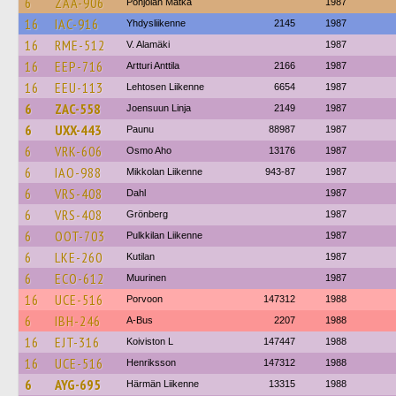
6
ZAA-906
Pohjolan Matka
1987
16
IAC-916
Yhdysliikenne
2145
1987
16
RME-512
V. Alamäki
1987
16
EEP-716
Artturi Anttila
2166
1987
16
EEU-113
Lehtosen Liikenne
6654
1987
6
ZAC-558
Joensuun Linja
2149
1987
6
UXX-443
Paunu
88987
1987
6
VRK-606
Osmo Aho
13176
1987
6
IAO-988
Mikkolan Liikenne
943-87
1987
6
VRS-408
Dahl
1987
6
VRS-408
Grönberg
1987
6
OOT-703
Pulkkilan Liikenne
1987
6
LKE-260
Kutilan
1987
6
ECO-612
Muurinen
1987
16
UCE-516
Porvoon
147312
1988
6
IBH-246
A-Bus
2207
1988
16
EJT-316
Koiviston L
147447
1988
16
UCE-516
Henriksson
147312
1988
6
AYG-695
Härmän Liikenne
13315
1988