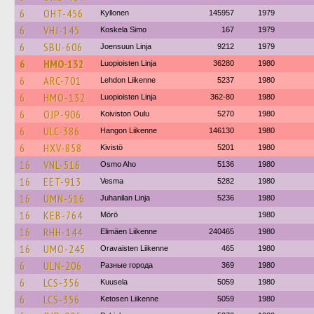
6
OHT-456
Kyllonen
145957
1979
6
VHJ-145
Koskela Simo
167
1979
6
SBU-606
Joensuun Linja
9212
1979
6
HMO-132
Luopioisten Linja
36280
1980
6
ARC-701
Lehdon Liikenne
5237
1980
6
HMO-132
Luopioisten Linja
362-80
1980
6
OJP-906
Koiviston Oulu
5270
1980
6
ULC-386
Hangon Liikenne
146130
1980
6
HXV-858
Kivistö
5201
1980
16
VNL-516
Osmo Aho
5136
1980
16
EET-913
Vesma
5282
1980
16
UMN-516
Juhanilan Linja
5236
1980
16
KEB-764
Mörö
1980
16
RHH-144
Elimäen Liikenne
240465
1980
16
UMO-245
Oravaisten Liikenne
465
1980
6
ULN-206
Разные города
369
1980
6
LCS-356
Kuusela
5059
1980
6
LCS-356
Ketosen Liikenne
5059
1980