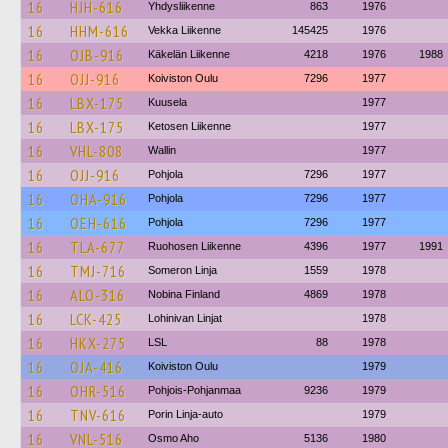
16
HJH-616
Yhdysliikenne
863
1976
16
HHM-616
Vekka Liikenne
145425
1976
16
OJB-916
Käkelän Liikenne
4218
1976
1988
16
OJJ-916
Koiviston Oulu
7296
1977
16
LBX-175
Kuusela
1977
16
LBX-175
Ketosen Liikenne
1977
16
VHL-808
Wallin
1977
16
OJJ-916
Pohjola
7296
1977
16
OHA-916
Pohjola
7296
1977
16
OEH-616
Pohjola
7296
1977
16
TLA-677
Ruohosen Liikenne
4396
1977
1991
16
TMJ-716
Someron Linja
1559
1978
16
ALO-316
Nobina Finland
4869
1978
16
LCK-425
Lohinivan Linjat
1978
16
HKX-275
LSL
88
1978
16
OJA-416
Koiviston Oulu
1979
16
OHR-516
Pohjois-Pohjanmaa
9236
1979
16
TNV-616
Porin Linja-auto
1979
16
VNL-516
Osmo Aho
5136
1980