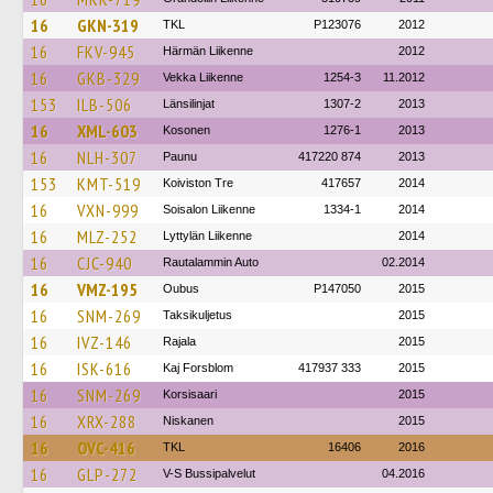
16
GKN-319
TKL
P123076
2012
16
FKV-945
Härmän Liikenne
2012
16
GKB-329
Vekka Liikenne
1254-3
11.2012
153
ILB-506
Länsilinjat
1307-2
2013
16
XML-603
Kosonen
1276-1
2013
16
NLH-307
Paunu
417220 874
2013
153
KMT-519
Koiviston Tre
417657
2014
16
VXN-999
Soisalon Liikenne
1334-1
2014
16
MLZ-252
Lyttylän Liikenne
2014
16
CJC-940
Rautalammin Auto
02.2014
16
VMZ-195
Oubus
P147050
2015
16
SNM-269
Taksikuljetus
2015
16
IVZ-146
Rajala
2015
16
ISK-616
Kaj Forsblom
417937 333
2015
16
SNM-269
Korsisaari
2015
16
XRX-288
Niskanen
2015
16
OVC-416
TKL
16406
2016
16
GLP-272
V-S Bussipalvelut
04.2016