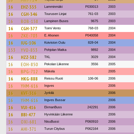
16
EHZ-335
Lamminmäki
P030013
2003
16
CGH-346
Tourusen Linjat
761-03
2003
16
BOB-158
Lampinen Buses
9675
2003
16
CGH-377
Toimi Vento
768-03
2004
16
ZKE-703
E. Ahonen
P040058
2004
16
IUG-106
Koiviston Oulu
828-04
2004
153
YVO-853
Pohjolan Matka
9892
2004
16
HZZ-382
TKL
3029
2004
16
EOH-850
Pekolan Liikenne
3556
2005
16
BPG-712
Mäkela
2005
16
HKG-888
Reissu Ruoti
106-06
2006
16
YHM-616
Ingves
2006
16
KVF-316
Jyrkilä
2006
16
YHM-616
Ingves Bussar
2006
16
VUI-416
EkmanBuss
242291
2006
16
BBI-477
Hyvinkään Liikenne
2006
16
OXI-681
NisuBussi
P060910
2006
16
AHI-371
Turun Citybus
P062164
2006