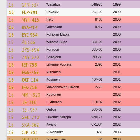
16
GFN-537
Wasabus
148970
1999
16
FEP-991
Nevakivi
263-00
2000
16
MYF-415
HelB
8488
2000
16
RYA-414
Ventoniemi
9217
2000
16
EYC-934
Pohjolan Matka
2000
16
ÅLR 66
Williams Buss
331-00
2000
16
BYS-694
Porvoon
335-00
2000
16
ZNY-679
Seinäjoen
93689
2000
16
JEF-758
Liikenne Vuorela
2390
2001
16
FGG-756
Niskanen
2001
16
OCF-116
Kosonen
404-01
2001
16
JFA-716
Valkeakosken Liikenn
2779
2002
16
MMF-829
Rytkönen
2002
16
IJE-310
E. Ahonen
C-1107
2002
16
RSI-957
Oubus
580-02
2002
16
GEU-710
Liikenne Norppa
520171
2002
16
SKA-862
Kivistö
C-1084
2002
16
CJP-881
Rukahuolto
1488
2003
16
MIH-724
Töysän Linja
54
2003