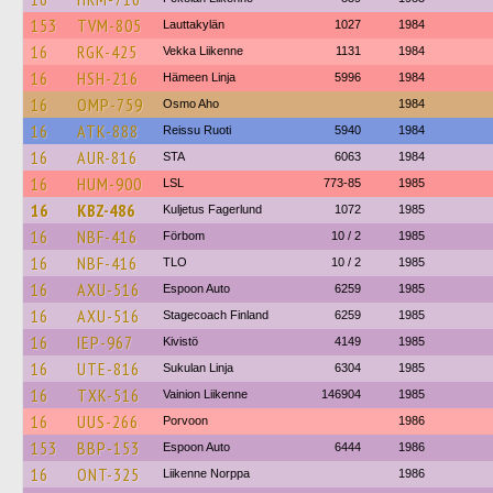
153
TVM-805
Lauttakylän
1027
1984
16
RGK-425
Vekka Liikenne
1131
1984
16
HSH-216
Hämeen Linja
5996
1984
16
OMP-759
Osmo Aho
1984
16
ATK-888
Reissu Ruoti
5940
1984
16
AUR-816
STA
6063
1984
16
HUM-900
LSL
773-85
1985
16
KBZ-486
Kuljetus Fagerlund
1072
1985
16
NBF-416
Förbom
10 / 2
1985
16
NBF-416
TLO
10 / 2
1985
16
AXU-516
Espoon Auto
6259
1985
16
AXU-516
Stagecoach Finland
6259
1985
16
IEP-967
Kivistö
4149
1985
16
UTE-816
Sukulan Linja
6304
1985
16
TXK-516
Vainion Liikenne
146904
1985
16
UUS-266
Porvoon
1986
153
BBP-153
Espoon Auto
6444
1986
16
ONT-325
Liikenne Norppa
1986