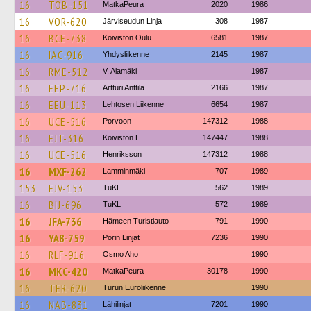
16
TOB-151
MatkaPeura
2020
1986
16
VOR-620
Järviseudun Linja
308
1987
16
BCE-738
Koiviston Oulu
6581
1987
16
IAC-916
Yhdysliikenne
2145
1987
16
RME-512
V. Alamäki
1987
16
EEP-716
Artturi Anttila
2166
1987
16
EEU-113
Lehtosen Liikenne
6654
1987
16
UCE-516
Porvoon
147312
1988
16
EJT-316
Koiviston L
147447
1988
16
UCE-516
Henriksson
147312
1988
16
MXF-262
Lamminmäki
707
1989
153
EJV-153
TuKL
562
1989
16
BIJ-696
TuKL
572
1989
16
JFA-736
Hämeen Turistiauto
791
1990
16
YAB-759
Porin Linjat
7236
1990
16
RLF-916
Osmo Aho
1990
16
MKC-420
MatkaPeura
30178
1990
16
TER-620
Turun Euroliikenne
1990
16
NAB-831
Lähilinjat
7201
1990