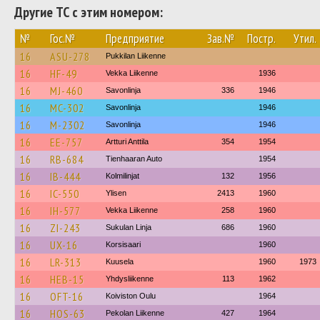
Другие ТС с этим номером:
№
Гос.№
Предприятие
Зав.№
Постр.
Утил.
16
ASU-278
Pukkilan Liikenne
16
HF-49
Vekka Liikenne
1936
16
MJ-460
Savonlinja
336
1946
16
MC-302
Savonlinja
1946
16
M-2302
Savonlinja
1946
16
EE-757
Artturi Anttila
354
1954
16
RB-684
Tienhaaran Auto
1954
16
IB-444
Kolmilinjat
132
1956
16
IC-550
Ylisen
2413
1960
16
IH-577
Vekka Liikenne
258
1960
16
ZI-243
Sukulan Linja
686
1960
16
UX-16
Korsisaari
1960
16
LR-313
Kuusela
1960
1973
16
HEB-15
Yhdysliikenne
113
1962
16
OFT-16
Koiviston Oulu
1964
16
HOS-63
Pekolan Liikenne
427
1964