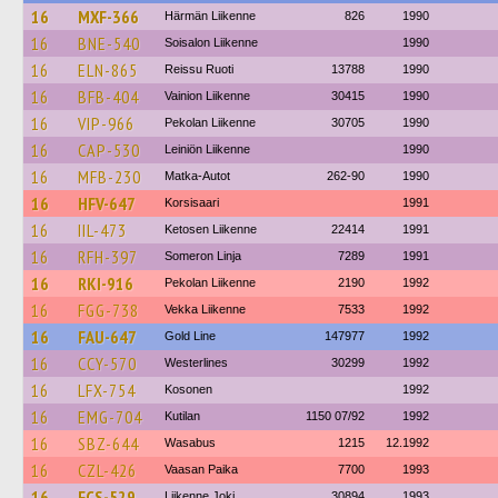
16
MXF-366
Härmän Liikenne
826
1990
16
BNE-540
Soisalon Liikenne
1990
16
ELN-865
Reissu Ruoti
13788
1990
16
BFB-404
Vainion Liikenne
30415
1990
16
VIP-966
Pekolan Liikenne
30705
1990
16
CAP-530
Leiniön Liikenne
1990
16
MFB-230
Matka-Autot
262-90
1990
16
HFV-647
Korsisaari
1991
16
IIL-473
Ketosen Liikenne
22414
1991
16
RFH-397
Someron Linja
7289
1991
16
RKI-916
Pekolan Liikenne
2190
1992
16
FGG-738
Vekka Liikenne
7533
1992
16
FAU-647
Gold Line
147977
1992
16
CCY-570
Westerlines
30299
1992
16
LFX-754
Kosonen
1992
16
EMG-704
Kutilan
1150 07/92
1992
16
SBZ-644
Wasabus
1215
12.1992
16
CZL-426
Vaasan Paika
7700
1993
16
FCS-529
Liikenne Joki
30894
1993