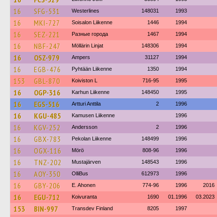
16
SFG-531
Westerlines
148031
1993
16
MKI-727
Soisalon Liikenne
1446
1994
16
SEZ-221
Разные города
1467
1994
16
NBF-247
Möllärin Linjat
148306
1994
16
OSZ-979
Ampers
31127
1994
16
EGB-476
Pyhtään Liikenne
1350
1994
153
GBL-870
Koiviston L
716-95
1995
16
OGP-316
Karhun Liikenne
148450
1995
16
EGS-516
Artturi Anttila
2
1996
16
KGU-485
Kamusen Liikenne
1996
16
KGV-252
Andersson
2
1996
16
GBX-783
Pekolan Liikenne
148499
1996
16
OGX-116
Mörö
808-96
1996
16
TNZ-202
Mustajärven
148543
1996
16
AOY-350
OlliBus
612973
1996
16
GBY-206
E. Ahonen
774-96
1996
2016
16
EGU-712
Koivuranta
1690
01.1996
03.2023
153
BIN-997
Transdev Finland
8205
1997