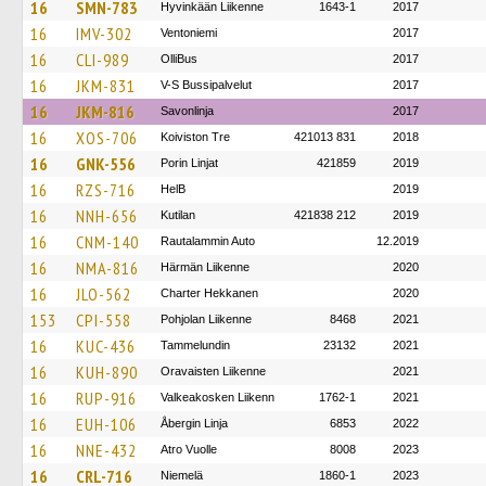
16
SMN-783
Hyvinkään Liikenne
1643-1
2017
16
IMV-302
Ventoniemi
2017
16
CLI-989
OlliBus
2017
16
JKM-831
V-S Bussipalvelut
2017
16
JKM-816
Savonlinja
2017
16
XOS-706
Koiviston Tre
421013 831
2018
16
GNK-556
Porin Linjat
421859
2019
16
RZS-716
HelB
2019
16
NNH-656
Kutilan
421838 212
2019
16
CNM-140
Rautalammin Auto
12.2019
16
NMA-816
Härmän Liikenne
2020
16
JLO-562
Charter Hekkanen
2020
153
CPI-558
Pohjolan Liikenne
8468
2021
16
KUC-436
Tammelundin
23132
2021
16
KUH-890
Oravaisten Liikenne
2021
16
RUP-916
Valkeakosken Liikenn
1762-1
2021
16
EUH-106
Åbergin Linja
6853
2022
16
NNE-432
Atro Vuolle
8008
2023
16
CRL-716
Niemelä
1860-1
2023