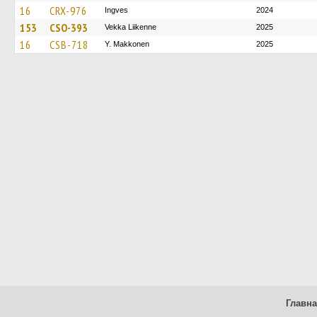
16
CRX-976
Ingves
2024
153
CSO-393
Vekka Liikenne
2025
16
CSB-718
Y. Makkonen
2025
Главн