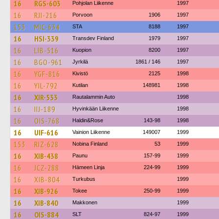
16
RGS-603
Pohjolan Liikenne
1997
16
RJI-216
Porvoon
1906
1997
153
MIC-634
STA
8188
1997
16
HSI-339
Transdev Finland
1979
1997
16
LIB-516
Kuopion
8200
1997
16
BGO-961
Jyrkilä
1861 / 146
1997
16
YGF-816
Kivistö
2125
1998
16
YIL-792
Kutilan
148981
1998
16
XIR-533
Rautalammin Auto
1998
16
IIJ-189
Hyvinkään Liikenne
1998
16
OIS-768
Haldin&Rose
143-98
1998
16
UIF-616
Vainion Liikenne
149007
1999
153
RIZ-628
Nobina Finland
53
1999
16
XIB-438
Paunu
157-99
1999
16
JCZ-288
Hämeen Linja
224-99
1999
16
XIB-804
Turkubus
1999
16
XIB-926
Tokee
250-99
1999
16
XIB-840
Makkonen
1999
16
OIS-884
SLT
824-97
1999