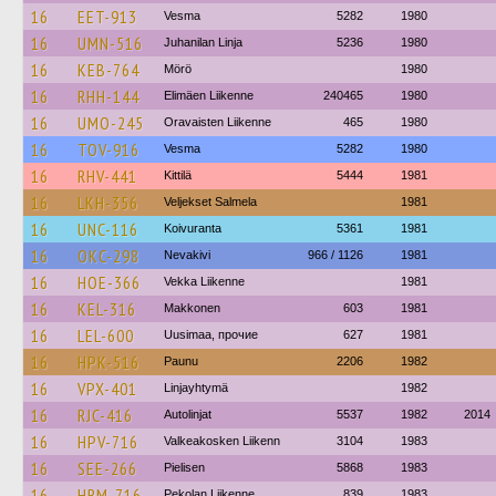
16
EET-913
Vesma
5282
1980
16
UMN-516
Juhanilan Linja
5236
1980
16
KEB-764
Mörö
1980
16
RHH-144
Elimäen Liikenne
240465
1980
16
UMO-245
Oravaisten Liikenne
465
1980
16
TOV-916
Vesma
5282
1980
16
RHV-441
Kittilä
5444
1981
16
LKH-356
Veljekset Salmela
1981
16
UNC-116
Koivuranta
5361
1981
16
OKC-298
Nevakivi
966 / 1126
1981
16
HOE-366
Vekka Liikenne
1981
16
KEL-316
Makkonen
603
1981
16
LEL-600
Uusimaa, прочие
627
1981
16
HPK-516
Paunu
2206
1982
16
VPX-401
Linjayhtymä
1982
16
RJC-416
Autolinjat
5537
1982
2014
16
HPV-716
Valkeakosken Liikenn
3104
1983
16
SEE-266
Pielisen
5868
1983
16
HRM-716
Pekolan Liikenne
839
1983