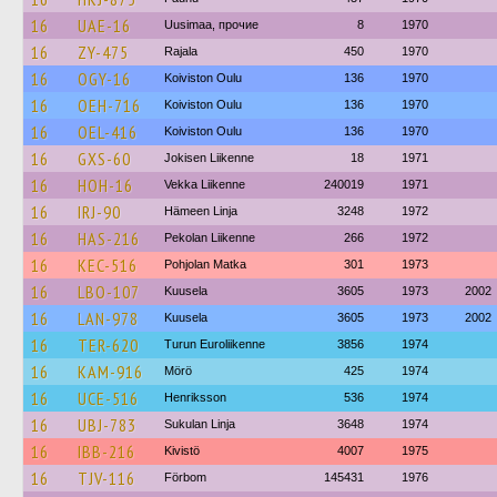
16
UAE-16
Uusimaa, прочие
8
1970
16
ZY-475
Rajala
450
1970
16
OGY-16
Koiviston Oulu
136
1970
16
OEH-716
Koiviston Oulu
136
1970
16
OEL-416
Koiviston Oulu
136
1970
16
GXS-60
Jokisen Liikenne
18
1971
16
HOH-16
Vekka Liikenne
240019
1971
16
IRJ-90
Hämeen Linja
3248
1972
16
HAS-216
Pekolan Liikenne
266
1972
16
KEC-516
Pohjolan Matka
301
1973
16
LBO-107
Kuusela
3605
1973
2002
16
LAN-978
Kuusela
3605
1973
2002
16
TER-620
Turun Euroliikenne
3856
1974
16
KAM-916
Mörö
425
1974
16
UCE-516
Henriksson
536
1974
16
UBJ-783
Sukulan Linja
3648
1974
16
IBB-216
Kivistö
4007
1975
16
TJV-116
Förbom
145431
1976