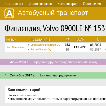
База данных
Дополнительно
Комментарии
Обновления
Автобусный транспорт
Финляндия, Volvo 8900LE № 153
Регион
Предприятие
№
Гос.№
С...
153
06.2024
Linjaliikenne Muurinen Oy
LOB-895
Финляндия
16
09.2017
Turun Citybus Oy
↑
Июнь 2024 г.
Передан в другое предприятие или на завод
↑
Сентябрь 2017 г.
Поступил на предприятие
Ваш комментарий
Вы не
вошли на сайт
.
Комментарии могут оставлять только зарегистрированные пользов