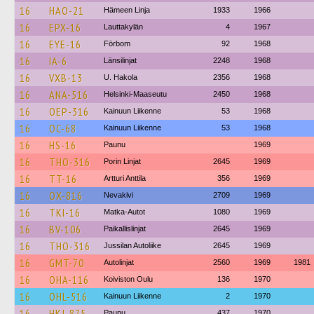
16
HAO-21
Hämeen Linja
1933
1966
16
EPX-16
Lauttakylän
4
1967
16
EYE-16
Förbom
92
1968
16
IA-6
Länsilinjat
2248
1968
16
VXB-13
U. Hakola
2356
1968
16
ANA-516
Helsinki-Maaseutu
2450
1968
16
OEP-316
Kainuun Liikenne
53
1968
16
OC-68
Kainuun Liikenne
53
1968
16
HS-16
Paunu
1969
16
THO-316
Porin Linjat
2645
1969
16
TT-16
Artturi Anttila
356
1969
16
OX-816
Nevakivi
2709
1969
16
TKI-16
Matka-Autot
1080
1969
16
BV-106
Paikallislinjat
2645
1969
16
THO-316
Jussilan Autoliike
2645
1969
16
GMT-70
Autolinjat
2560
1969
1981
16
OHA-116
Koiviston Oulu
136
1970
16
OHL-516
Kainuun Liikenne
2
1970
16
HKJ-875
Paunu
437
1970