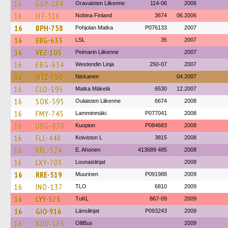
16
GGY-284
Oravaisten Liikenne
114-06
2006
16
JJT-316
Nobina Finland
3674
06.2006
16
BPH-758
Pohjolan Matka
P076133
2007
16
EBG-635
LSL
35
2007
16
VEZ-105
Peimarin Liikenne
2007
16
EBG-634
Westendin Linja
250-07
2007
16
OTZ-750
Niskanen
04.2007
16
CLO-195
Matka Mäkelä
6530
12.2007
16
SOK-595
Oulaisten Liikenne
6674
2008
16
FMY-745
Lamminmäki
P077041
2008
16
UBG-838
Kuopion
P084683
2008
16
FLL-448
Koiviston L
3815
2008
16
RRL-524
E. Ahonen
413689 485
2008
16
LXY-703
Lounaislinjat
2008
16
RRE-519
Muurinen
P091988
2009
16
INO-137
TLO
6810
2009
16
LYY-525
TuKL
867-09
2009
16
GIO-916
Länsilinjat
P093243
2009
16
XUU-165
OlliBus
2009