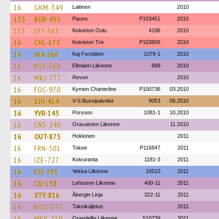
16
GKM-349
Laitinen
2010
153
BOB-453
Paunu
P103451
2010
153
LYY-563
Koiviston Oulu
4196
2010
16
CHL-675
Koiviston Tre
P103805
2010
16
JKA-566
Kaj Forsblom
1079-1
2010
16
BVY-360
Elimäen Liikenne
889
2010
16
MKJ-777
Revon
2010
16
FOC-970
Kymen Charterline
P100736
03.2010
16
ZJH-414
V-S Bussipalvelut
9053
06.2010
16
YVR-145
Porvoon
1081-1
10.2010
16
CNS-240
Oravaisten Liikenne
11.2010
16
OUT-875
Hokkinen
2011
16
FRN-501
Tokee
P116847
2011
16
IZE-727
Koivuranta
1181-3
2011
16
FJS-291
Vekka Liikenne
10510
2011
16
CIJ-158
Lehtosen Liikenne
400-11
2011
16
XTY-816
Åbergin Linja
322-11
2011
16
BOU-137
Taksikuljetus
2011
16
MKK-719
Grandellin Liikenne
510739
2011