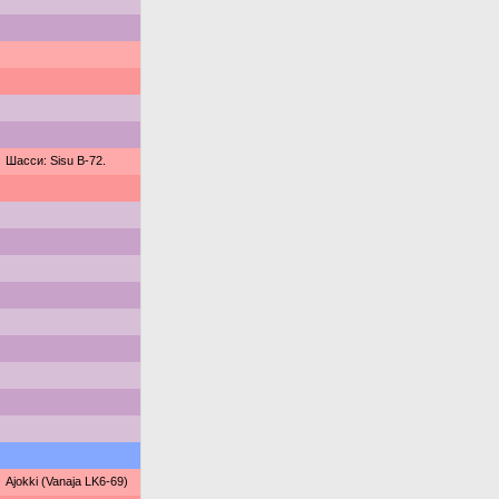
Шасси: Sisu B-72.
Ajokki (Vanaja LK6-69)