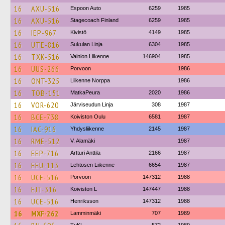
16
AXU-516
Espoon Auto
6259
1985
16
AXU-516
Stagecoach Finland
6259
1985
16
IEP-967
Kivistö
4149
1985
16
UTE-816
Sukulan Linja
6304
1985
16
TXK-516
Vainion Liikenne
146904
1985
16
UUS-266
Porvoon
1986
16
ONT-325
Liikenne Norppa
1986
16
TOB-151
MatkaPeura
2020
1986
16
VOR-620
Järviseudun Linja
308
1987
16
BCE-738
Koiviston Oulu
6581
1987
16
IAC-916
Yhdysliikenne
2145
1987
16
RME-512
V. Alamäki
1987
16
EEP-716
Artturi Anttila
2166
1987
16
EEU-113
Lehtosen Liikenne
6654
1987
16
UCE-516
Porvoon
147312
1988
16
EJT-316
Koiviston L
147447
1988
16
UCE-516
Henriksson
147312
1988
16
MXF-262
Lamminmäki
707
1989