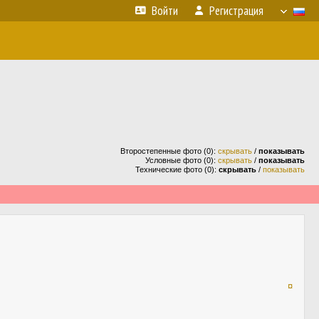
Войти
Регистрация
Второстепенные фото (0):
скрывать
/
показывать
Условные фото (0):
скрывать
/
показывать
Технические фото (0):
скрывать
/
показывать
¤