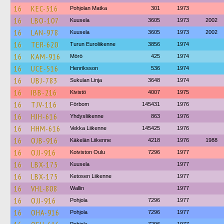
16
KEC-516
Pohjolan Matka
301
1973
16
LBO-107
Kuusela
3605
1973
2002
16
LAN-978
Kuusela
3605
1973
2002
16
TER-620
Turun Euroliikenne
3856
1974
16
KAM-916
Mörö
425
1974
16
UCE-516
Henriksson
536
1974
16
UBJ-783
Sukulan Linja
3648
1974
16
IBB-216
Kivistö
4007
1975
16
TJV-116
Förbom
145431
1976
16
HJH-616
Yhdysliikenne
863
1976
16
HHM-616
Vekka Liikenne
145425
1976
16
OJB-916
Käkelän Liikenne
4218
1976
1988
16
OJJ-916
Koiviston Oulu
7296
1977
16
LBX-175
Kuusela
1977
16
LBX-175
Ketosen Liikenne
1977
16
VHL-808
Wallin
1977
16
OJJ-916
Pohjola
7296
1977
16
OHA-916
Pohjola
7296
1977