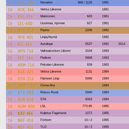
16
OKC-298
Nevakivi
966 / 1126
1981
16
HOE-366
Vekka Liikenne
1981
16
KEL-316
Makkonen
603
1981
16
LEL-600
Uusimaa, прочие
627
1981
16
HPK-516
Paunu
2206
1982
16
VPX-401
Linjayhtymä
1982
16
RJC-416
Autolinjat
5537
1982
2014
16
HPV-716
Valkeakosken Liikenn
3104
1983
16
SEE-266
Pielisen
5868
1983
16
HRM-716
Pekolan Liikenne
839
1983
16
RGK-425
Vekka Liikenne
1131
1984
16
HSH-216
Hämeen Linja
5996
1984
16
OMP-759
Osmo Aho
1984
16
ATK-888
Reissu Ruoti
5940
1984
16
AUR-816
STA
6063
1984
16
HUM-900
LSL
773-85
1985
16
KBZ-486
Kuljetus Fagerlund
1072
1985
16
NBF-416
Förbom
10 / 2
1985
16
NBF-416
TLO
10 / 2
1985