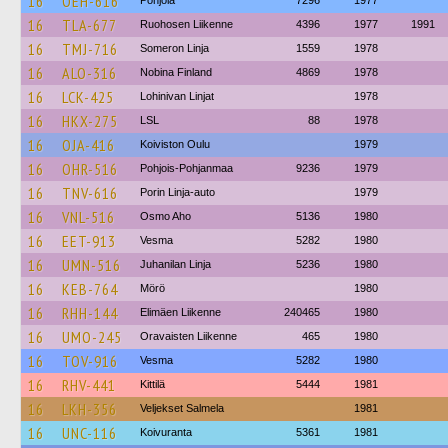
16
OEH-616
Pohjola
7296
1977
16
TLA-677
Ruohosen Liikenne
4396
1977
1991
16
TMJ-716
Someron Linja
1559
1978
16
ALO-316
Nobina Finland
4869
1978
16
LCK-425
Lohinivan Linjat
1978
16
HKX-275
LSL
88
1978
16
OJA-416
Koiviston Oulu
1979
16
OHR-516
Pohjois-Pohjanmaa
9236
1979
16
TNV-616
Porin Linja-auto
1979
16
VNL-516
Osmo Aho
5136
1980
16
EET-913
Vesma
5282
1980
16
UMN-516
Juhanilan Linja
5236
1980
16
KEB-764
Mörö
1980
16
RHH-144
Elimäen Liikenne
240465
1980
16
UMO-245
Oravaisten Liikenne
465
1980
16
TOV-916
Vesma
5282
1980
16
RHV-441
Kittilä
5444
1981
16
LKH-356
Veljekset Salmela
1981
16
UNC-116
Koivuranta
5361
1981