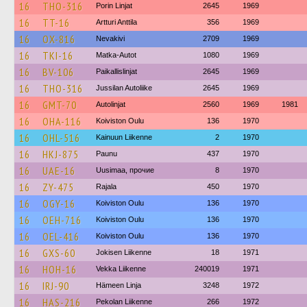
16
THO-316
Porin Linjat
2645
1969
16
TT-16
Artturi Anttila
356
1969
16
OX-816
Nevakivi
2709
1969
16
TKI-16
Matka-Autot
1080
1969
16
BV-106
Paikallislinjat
2645
1969
16
THO-316
Jussilan Autoliike
2645
1969
16
GMT-70
Autolinjat
2560
1969
1981
16
OHA-116
Koiviston Oulu
136
1970
16
OHL-516
Kainuun Liikenne
2
1970
16
HKJ-875
Paunu
437
1970
16
UAE-16
Uusimaa, прочие
8
1970
16
ZY-475
Rajala
450
1970
16
OGY-16
Koiviston Oulu
136
1970
16
OEH-716
Koiviston Oulu
136
1970
16
OEL-416
Koiviston Oulu
136
1970
16
GXS-60
Jokisen Liikenne
18
1971
16
HOH-16
Vekka Liikenne
240019
1971
16
IRJ-90
Hämeen Linja
3248
1972
16
HAS-216
Pekolan Liikenne
266
1972