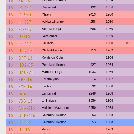
16
RB-684
Tienhaaran Auto
1954
16
IB-444
Kolmilinjat
132
1956
16
IC-550
Ylisen
2413
1960
16
IH-577
Vekka Liikenne
258
1960
16
ZI-243
Sukulan Linja
686
1960
16
UX-16
Korsisaari
1960
16
LR-313
Kuusela
1960
1973
16
HEB-15
Yhdysliikenne
113
1962
16
OFT-16
Koiviston Oulu
1964
16
HOS-63
Pekolan Liikenne
427
1964
16
HAO-21
Hämeen Linja
1933
1966
16
EPX-16
Lauttakylän
4
1967
16
EYE-16
Förbom
92
1968
16
IA-6
Länsilinjat
2248
1968
16
VXB-13
U. Hakola
2356
1968
16
ANA-516
Helsinki-Maaseutu
2450
1968
16
OEP-316
Kainuun Liikenne
53
1968
16
OC-68
Kainuun Liikenne
53
1968
16
HS-16
Paunu
1969