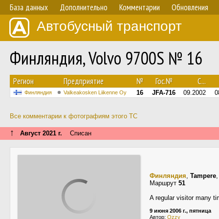
База данных
Дополнительно
Комментарии
Обновления
Автобусный транспорт
Финляндия, Volvo 9700S № 16
Регион
Предприятие
№
Гос.№
С...
16
JFA-716
09.2002
0
Финляндия
Valkeakosken Liikenne Oy
Все комментарии к фотографиям этого ТС
↑
Август 2021 г.
Списан
Финляндия
,
Tampere
Маршрут
51
A regular visitor many t
9 июня 2006 г., пятница
Автор:
Ozzy