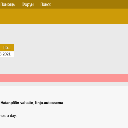
Помощь
Форум
Поиск
По...
8.2021
,
Hatanpään valtatie
,
linja-autoasema
imes a day.