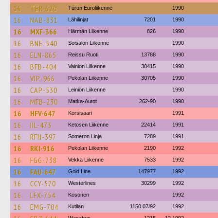
16
TER-620
Turun Euroliikenne
1990
16
NAB-831
Lähilinjat
7201
1990
16
MXF-366
Härmän Liikenne
826
1990
16
BNE-540
Soisalon Liikenne
1990
16
ELN-865
Reissu Ruoti
13788
1990
16
BFB-404
Vainion Liikenne
30415
1990
16
VIP-966
Pekolan Liikenne
30705
1990
16
CAP-530
Leiniön Liikenne
1990
16
MFB-230
Matka-Autot
262-90
1990
16
HFV-647
Korsisaari
1991
16
IIL-473
Ketosen Liikenne
22414
1991
16
RFH-397
Someron Linja
7289
1991
16
RKI-916
Pekolan Liikenne
2190
1992
16
FGG-738
Vekka Liikenne
7533
1992
16
FAU-647
Gold Line
147977
1992
16
CCY-570
Westerlines
30299
1992
16
LFX-754
Kosonen
1992
16
EMG-704
Kutilan
1150 07/92
1992