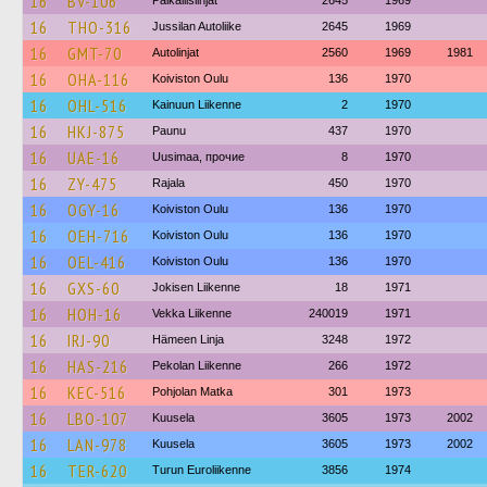
16
BV-106
Paikallislinjat
2645
1969
16
THO-316
Jussilan Autoliike
2645
1969
16
GMT-70
Autolinjat
2560
1969
1981
16
OHA-116
Koiviston Oulu
136
1970
16
OHL-516
Kainuun Liikenne
2
1970
16
HKJ-875
Paunu
437
1970
16
UAE-16
Uusimaa, прочие
8
1970
16
ZY-475
Rajala
450
1970
16
OGY-16
Koiviston Oulu
136
1970
16
OEH-716
Koiviston Oulu
136
1970
16
OEL-416
Koiviston Oulu
136
1970
16
GXS-60
Jokisen Liikenne
18
1971
16
HOH-16
Vekka Liikenne
240019
1971
16
IRJ-90
Hämeen Linja
3248
1972
16
HAS-216
Pekolan Liikenne
266
1972
16
KEC-516
Pohjolan Matka
301
1973
16
LBO-107
Kuusela
3605
1973
2002
16
LAN-978
Kuusela
3605
1973
2002
16
TER-620
Turun Euroliikenne
3856
1974