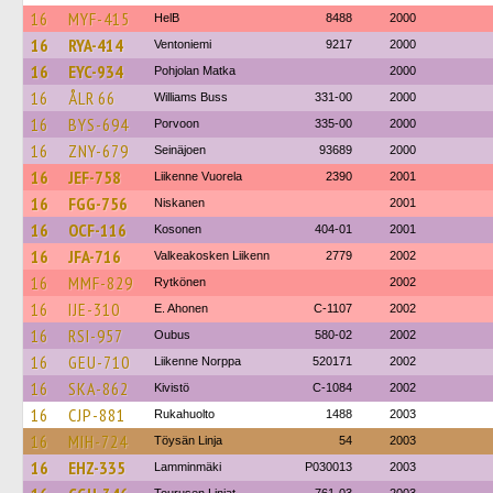
16
MYF-415
HelB
8488
2000
16
RYA-414
Ventoniemi
9217
2000
16
EYC-934
Pohjolan Matka
2000
16
ÅLR 66
Williams Buss
331-00
2000
16
BYS-694
Porvoon
335-00
2000
16
ZNY-679
Seinäjoen
93689
2000
16
JEF-758
Liikenne Vuorela
2390
2001
16
FGG-756
Niskanen
2001
16
OCF-116
Kosonen
404-01
2001
16
JFA-716
Valkeakosken Liikenn
2779
2002
16
MMF-829
Rytkönen
2002
16
IJE-310
E. Ahonen
C-1107
2002
16
RSI-957
Oubus
580-02
2002
16
GEU-710
Liikenne Norppa
520171
2002
16
SKA-862
Kivistö
C-1084
2002
16
CJP-881
Rukahuolto
1488
2003
16
MIH-724
Töysän Linja
54
2003
16
EHZ-335
Lamminmäki
P030013
2003