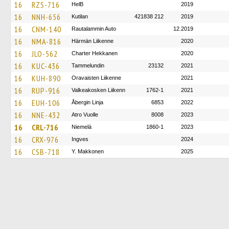
16
RZS-716
HelB
2019
16
NNH-656
Kutilan
421838 212
2019
16
CNM-140
Rautalammin Auto
12.2019
16
NMA-816
Härmän Liikenne
2020
16
JLO-562
Charter Hekkanen
2020
16
KUC-436
Tammelundin
23132
2021
16
KUH-890
Oravaisten Liikenne
2021
16
RUP-916
Valkeakosken Liikenn
1762-1
2021
16
EUH-106
Åbergin Linja
6853
2022
16
NNE-432
Atro Vuolle
8008
2023
16
CRL-716
Niemelä
1860-1
2023
16
CRX-976
Ingves
2024
16
CSB-718
Y. Makkonen
2025