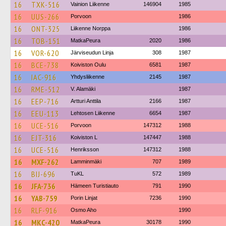
16
TXK-516
Vainion Liikenne
146904
1985
16
UUS-266
Porvoon
1986
16
ONT-325
Liikenne Norppa
1986
16
TOB-151
MatkaPeura
2020
1986
16
VOR-620
Järviseudun Linja
308
1987
16
BCE-738
Koiviston Oulu
6581
1987
16
IAC-916
Yhdysliikenne
2145
1987
16
RME-512
V. Alamäki
1987
16
EEP-716
Artturi Anttila
2166
1987
16
EEU-113
Lehtosen Liikenne
6654
1987
16
UCE-516
Porvoon
147312
1988
16
EJT-316
Koiviston L
147447
1988
16
UCE-516
Henriksson
147312
1988
16
MXF-262
Lamminmäki
707
1989
16
BIJ-696
TuKL
572
1989
16
JFA-736
Hämeen Turistiauto
791
1990
16
YAB-759
Porin Linjat
7236
1990
16
RLF-916
Osmo Aho
1990
16
MKC-420
MatkaPeura
30178
1990