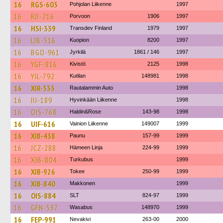
16
RGS-603
Pohjolan Liikenne
1997
16
RJI-216
Porvoon
1906
1997
16
HSI-339
Transdev Finland
1979
1997
16
LIB-516
Kuopion
8200
1997
16
BGO-961
Jyrkilä
1861 / 146
1997
16
YGF-816
Kivistö
2125
1998
16
YIL-792
Kutilan
148981
1998
16
XIR-533
Rautalammin Auto
1998
16
IIJ-189
Hyvinkään Liikenne
1998
16
OIS-768
Haldin&Rose
143-98
1998
16
UIF-616
Vainion Liikenne
149007
1999
16
XIB-438
Paunu
157-99
1999
16
JCZ-288
Hämeen Linja
224-99
1999
16
XIB-804
Turkubus
1999
16
XIB-926
Tokee
250-99
1999
16
XIB-840
Makkonen
1999
16
OIS-884
SLT
824-97
1999
16
GFN-537
Wasabus
148970
1999
16
FEP-991
Nevakivi
263-00
2000