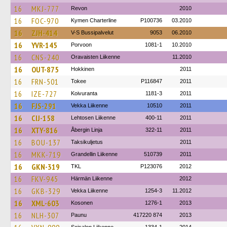
16
MKJ-777
Revon
2010
16
FOC-970
Kymen Charterline
P100736
03.2010
16
ZJH-414
V-S Bussipalvelut
9053
06.2010
16
YVR-145
Porvoon
1081-1
10.2010
16
CNS-240
Oravaisten Liikenne
11.2010
16
OUT-875
Hokkinen
2011
16
FRN-501
Tokee
P116847
2011
16
IZE-727
Koivuranta
1181-3
2011
16
FJS-291
Vekka Liikenne
10510
2011
16
CIJ-158
Lehtosen Liikenne
400-11
2011
16
XTY-816
Åbergin Linja
322-11
2011
16
BOU-137
Taksikuljetus
2011
16
MKK-719
Grandellin Liikenne
510739
2011
16
GKN-319
TKL
P123076
2012
16
FKV-945
Härmän Liikenne
2012
16
GKB-329
Vekka Liikenne
1254-3
11.2012
16
XML-603
Kosonen
1276-1
2013
16
NLH-307
Paunu
417220 874
2013