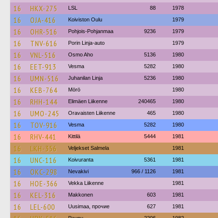
16
HKX-275
LSL
88
1978
16
OJA-416
Koiviston Oulu
1979
16
OHR-516
Pohjois-Pohjanmaa
9236
1979
16
TNV-616
Porin Linja-auto
1979
16
VNL-516
Osmo Aho
5136
1980
16
EET-913
Vesma
5282
1980
16
UMN-516
Juhanilan Linja
5236
1980
16
KEB-764
Mörö
1980
16
RHH-144
Elimäen Liikenne
240465
1980
16
UMO-245
Oravaisten Liikenne
465
1980
16
TOV-916
Vesma
5282
1980
16
RHV-441
Kittilä
5444
1981
16
LKH-356
Veljekset Salmela
1981
16
UNC-116
Koivuranta
5361
1981
16
OKC-298
Nevakivi
966 / 1126
1981
16
HOE-366
Vekka Liikenne
1981
16
KEL-316
Makkonen
603
1981
16
LEL-600
Uusimaa, прочие
627
1981