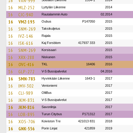
16
VXN-999
Soisalon Liikenne
1334-1
2014
16
MLZ-252
Lyttylän Liikenne
2014
16
CJC-940
Rautalammin Auto
02.2014
16
VMZ-195
Oubus
P147050
2015
16
SNM-269
Taksikuljetus
2015
16
IVZ-146
Rajala
2015
16
ISK-616
Kaj Forsblom
417937 333
2015
16
SNM-269
Korsisaari
2015
16
XRX-288
Niskanen
2015
16
OVC-416
TKL
16406
2016
16
GLP-272
V-S Bussipalvelut
04.2016
16
SMN-783
Hyvinkään Liikenne
1643-1
2017
16
IMV-302
Ventoniemi
2017
16
CLI-989
OlliBus
2017
16
JKM-831
V-S Bussipalvelut
2017
16
JKM-816
Savonlinja
2017
16
LOB-895
Turun Citybus
P171312
2017
16
XOS-706
Koiviston Tre
421013 831
2018
16
GNK-556
Porin Linjat
421859
2019