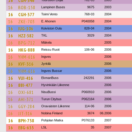
16
CGH-346
Tourusen Linjat
761-03
2003
16
BOB-158
Lampinen Buses
9675
2003
16
CGH-377
Toimi Vento
768-03
2004
16
ZKE-703
E. Ahonen
P040058
2004
16
IUG-106
Koiviston Oulu
828-04
2004
16
HZZ-382
TKL
3029
2004
16
BPG-712
Mäkela
2005
16
HKG-888
Reissu Ruoti
106-06
2006
16
YHM-616
Ingves
2006
16
KVF-316
Jyrkilä
2006
16
YHM-616
Ingves Bussar
2006
16
VUI-416
EkmanBuss
242291
2006
16
BBI-477
Hyvinkään Liikenne
2006
16
OXI-681
NisuBussi
P060910
2006
16
AHI-371
Turun Citybus
P062164
2006
16
GGY-284
Oravaisten Liikenne
114-06
2006
16
JJT-316
Nobina Finland
3674
06.2006
16
BPH-758
Pohjolan Matka
P076133
2007
16
EBG-635
LSL
35
2007