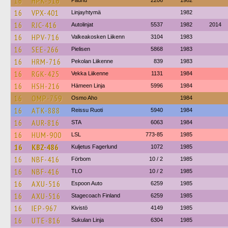
16
HPK-516
Paunu
2206
1982
16
VPX-401
Linjayhtymä
1982
16
RJC-416
Autolinjat
5537
1982
2014
16
HPV-716
Valkeakosken Liikenn
3104
1983
16
SEE-266
Pielisen
5868
1983
16
HRM-716
Pekolan Liikenne
839
1983
16
RGK-425
Vekka Liikenne
1131
1984
16
HSH-216
Hämeen Linja
5996
1984
16
OMP-759
Osmo Aho
1984
16
ATK-888
Reissu Ruoti
5940
1984
16
AUR-816
STA
6063
1984
16
HUM-900
LSL
773-85
1985
16
KBZ-486
Kuljetus Fagerlund
1072
1985
16
NBF-416
Förbom
10 / 2
1985
16
NBF-416
TLO
10 / 2
1985
16
AXU-516
Espoon Auto
6259
1985
16
AXU-516
Stagecoach Finland
6259
1985
16
IEP-967
Kivistö
4149
1985
16
UTE-816
Sukulan Linja
6304
1985