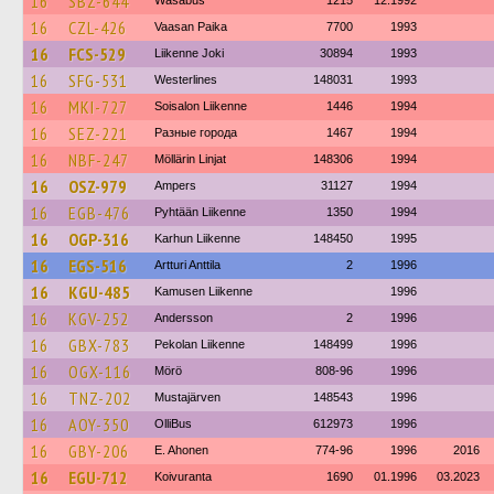
16
SBZ-644
Wasabus
1215
12.1992
16
CZL-426
Vaasan Paika
7700
1993
16
FCS-529
Liikenne Joki
30894
1993
16
SFG-531
Westerlines
148031
1993
16
MKI-727
Soisalon Liikenne
1446
1994
16
SEZ-221
Разные города
1467
1994
16
NBF-247
Möllärin Linjat
148306
1994
16
OSZ-979
Ampers
31127
1994
16
EGB-476
Pyhtään Liikenne
1350
1994
16
OGP-316
Karhun Liikenne
148450
1995
16
EGS-516
Artturi Anttila
2
1996
16
KGU-485
Kamusen Liikenne
1996
16
KGV-252
Andersson
2
1996
16
GBX-783
Pekolan Liikenne
148499
1996
16
OGX-116
Mörö
808-96
1996
16
TNZ-202
Mustajärven
148543
1996
16
AOY-350
OlliBus
612973
1996
16
GBY-206
E. Ahonen
774-96
1996
2016
16
EGU-712
Koivuranta
1690
01.1996
03.2023