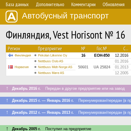
База данных
Дополнительно
Комментарии
Обновления
Автобусный транспорт
Финляндия, Vest Horisont № 16
Регион
Предприятие
№
Гос.№
С...
16
EOH-850
12.2016
Финляндия
Pekolan Liikenne Oy
01.2016
Nettbuss Oslo AS
50601
UA 25824
01.2013
Норвегия
Nettbuss Midt-Norge AS
12.2005
Nettbuss Møre AS
↑
Декабрь 2016 г.
Передан в другое предприятие или на завод
↑
Декабрь 2015 г. — Январь 2016 г.
Перенумерован/передан (в пр
↑
Декабрь 2012 г. — Январь 2013 г.
Перенумерован/передан (в пр
↑
Декабрь 2005 г.
Поступил на предприятие