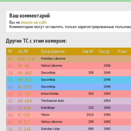
Ваш комментарий
Вы не
вошли на сайт
.
Комментарии могут оставлять только зарегистрированные пользов
Другие ТС с этим номером:
№
Гос.№
Предприятие
Зав.№
Постр.
Утил.
16
ASU-278
Pukkilan Liikenne
16
HF-49
Vekka Liikenne
1936
16
MJ-460
Savonlinja
336
1946
16
MC-302
Savonlinja
1946
16
M-2302
Savonlinja
1946
16
EE-757
Artturi Anttila
354
1954
16
RB-684
Tienhaaran Auto
1954
16
IB-444
Kolmilinjat
132
1956
16
IC-550
Ylisen
2413
1960
16
IH-577
Vekka Liikenne
258
1960
16
ZI-243
Sukulan Linja
686
1960