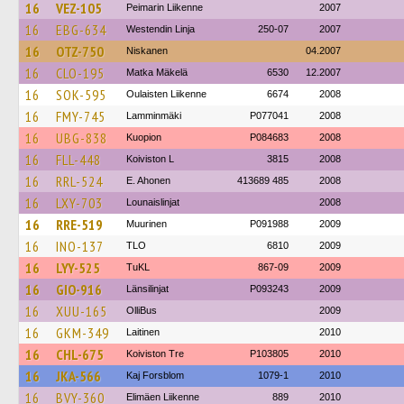
16
VEZ-105
Peimarin Liikenne
2007
16
EBG-634
Westendin Linja
250-07
2007
16
OTZ-750
Niskanen
04.2007
16
CLO-195
Matka Mäkelä
6530
12.2007
16
SOK-595
Oulaisten Liikenne
6674
2008
16
FMY-745
Lamminmäki
P077041
2008
16
UBG-838
Kuopion
P084683
2008
16
FLL-448
Koiviston L
3815
2008
16
RRL-524
E. Ahonen
413689 485
2008
16
LXY-703
Lounaislinjat
2008
16
RRE-519
Muurinen
P091988
2009
16
INO-137
TLO
6810
2009
16
LYY-525
TuKL
867-09
2009
16
GIO-916
Länsilinjat
P093243
2009
16
XUU-165
OlliBus
2009
16
GKM-349
Laitinen
2010
16
CHL-675
Koiviston Tre
P103805
2010
16
JKA-566
Kaj Forsblom
1079-1
2010
16
BVY-360
Elimäen Liikenne
889
2010