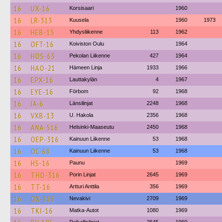
16
UX-16
Korsisaari
1960
16
LR-313
Kuusela
1960
1973
16
HEB-15
Yhdysliikenne
113
1962
16
OFT-16
Koiviston Oulu
1964
16
HOS-63
Pekolan Liikenne
427
1964
16
HAO-21
Hämeen Linja
1933
1966
16
EPX-16
Lauttakylän
4
1967
16
EYE-16
Förbom
92
1968
16
IA-6
Länsilinjat
2248
1968
16
VXB-13
U. Hakola
2356
1968
16
ANA-516
Helsinki-Maaseutu
2450
1968
16
OEP-316
Kainuun Liikenne
53
1968
16
OC-68
Kainuun Liikenne
53
1968
16
HS-16
Paunu
1969
16
THO-316
Porin Linjat
2645
1969
16
TT-16
Artturi Anttila
356
1969
16
OX-816
Nevakivi
2709
1969
16
TKI-16
Matka-Autot
1080
1969