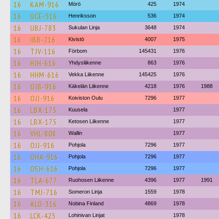
16
KAM-916
Mörö
425
1974
16
UCE-516
Henriksson
536
1974
16
UBJ-783
Sukulan Linja
3648
1974
16
IBB-216
Kivistö
4007
1975
16
TJV-116
Förbom
145431
1976
16
HJH-616
Yhdysliikenne
863
1976
16
HHM-616
Vekka Liikenne
145425
1976
16
OJB-916
Käkelän Liikenne
4218
1976
1988
16
OJJ-916
Koiviston Oulu
7296
1977
16
LBX-175
Kuusela
1977
16
LBX-175
Ketosen Liikenne
1977
16
VHL-808
Wallin
1977
16
OJJ-916
Pohjola
7296
1977
16
OHA-916
Pohjola
7296
1977
16
OEH-616
Pohjola
7296
1977
16
TLA-677
Ruohosen Liikenne
4396
1977
1991
16
TMJ-716
Someron Linja
1559
1978
16
ALO-316
Nobina Finland
4869
1978
16
LCK-425
Lohinivan Linjat
1978