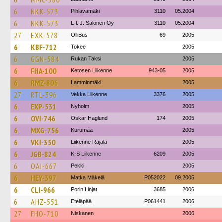
6
NKK-573
Pihlavamäki
3110
05.2004
6
NKK-573
L-l. J. Salonen Oy
3110
05.2004
27
EXK-578
OlliBus
69
2005
6
KBF-712
Tokee
2005
6
GGN-584
Rukan Taksi
2005
6
FHA-100
Ketosen Liikenne
943-05
2005
6
RMZ-806
Lamminmäki
2005
27
RTL-396
Vekka Liikenne
3376
2005
6
EXP-531
Nyholm
2005
6
OVI-746
Oskar Haglund
174
2005
6
MXG-756
Kurumaa
2005
6
VKI-350
Liikenne Rajala
2005
6
JGB-824
K-S Liikenne
6209
2005
6
OAI-667
Pekki
2005
6
HEY-397
Matka Mäkelä
P052022
09.2005
6
CLI-966
Porin Linjat
3685
2006
6
AHZ-551
Eteläpää
P061441
2006
27
FHO-710
Niskanen
2006