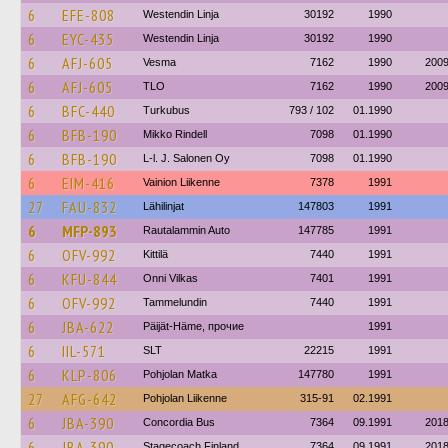
6
EFE-808
Westendin Linja
30192
1990
6
EYC-435
Westendin Linja
30192
1990
6
AFJ-605
Vesma
7162
1990
200
6
AFJ-605
TLO
7162
1990
200
6
BFC-440
Turkubus
793 / 102
01.1990
6
BFB-190
Mikko Rindell
7098
01.1990
6
BFB-190
L-l. J. Salonen Oy
7098
01.1990
6
EIM-416
Vainion Liikenne
7378
1991
27
FAU-832
Lähilinjat
147803
1991
6
MFP-893
Rautalammin Auto
147785
1991
6
OFV-992
Kittilä
7440
1991
6
KFU-844
Onni Vilkas
7401
1991
6
OFV-992
Tammelundin
7440
1991
6
JBA-622
Päijät-Häme, прочие
1991
6
IIL-571
SLT
22215
1991
6
KLP-806
Pohjolan Matka
147780
1991
27
AFG-642
Pohjolan Liikenne
315-91
02.1991
6
JBA-390
Concordia Bus
7364
09.1991
201
6
JBA-390
Stagecoach Finland
7364
09.1991
201