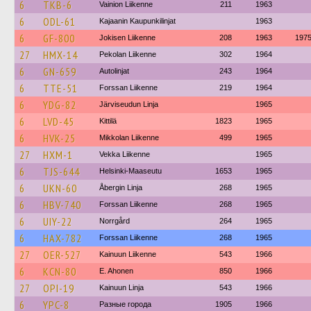
6
TKB-6
Vainion Liikenne
211
1963
6
ODL-61
Kajaanin Kaupunkilinjat
1963
6
GF-800
Jokisen Liikenne
208
1963
197
27
HMX-14
Pekolan Liikenne
302
1964
6
GN-659
Autolinjat
243
1964
6
TTE-51
Forssan Liikenne
219
1964
6
YDG-82
Järviseudun Linja
1965
6
LVD-45
Kittilä
1823
1965
6
HVK-25
Mikkolan Liikenne
499
1965
27
HXM-1
Vekka Liikenne
1965
6
TJS-644
Helsinki-Maaseutu
1653
1965
6
UKN-60
Åbergin Linja
268
1965
6
HBV-740
Forssan Liikenne
268
1965
6
UIY-22
Norrgård
264
1965
6
HAX-782
Forssan Liikenne
268
1965
27
OER-527
Kainuun Liikenne
543
1966
6
KCN-80
E. Ahonen
850
1966
27
OPI-19
Kainuun Linja
543
1966
6
YPC-8
Разные города
1905
1966