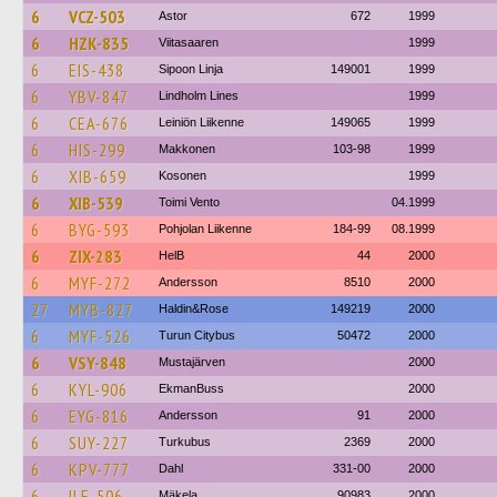
6
VCZ-503
Astor
672
1999
6
HZK-835
Viitasaaren
1999
6
EIS-438
Sipoon Linja
149001
1999
6
YBV-847
Lindholm Lines
1999
6
CEA-676
Leiniön Liikenne
149065
1999
6
HIS-299
Makkonen
103-98
1999
6
XIB-659
Kosonen
1999
6
XIB-539
Toimi Vento
04.1999
6
BYG-593
Pohjolan Liikenne
184-99
08.1999
6
ZIX-283
HelB
44
2000
6
MYF-272
Andersson
8510
2000
27
MYB-827
Haldin&Rose
149219
2000
6
MYF-526
Turun Citybus
50472
2000
6
VSY-848
Mustajärven
2000
6
KYL-906
EkmanBuss
2000
6
EYG-816
Andersson
91
2000
6
SUY-227
Turkubus
2369
2000
6
KPV-777
Dahl
331-00
2000
6
ILE-506
Mäkela
90983
2000