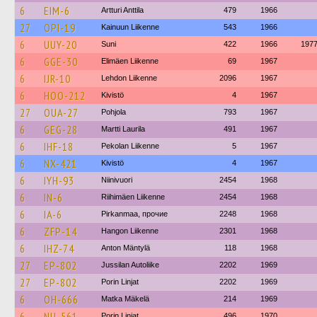
6
EIM-6
Artturi Anttila
479
1966
27
OPI-19
Kainuun Liikenne
543
1966
6
UUY-20
Suni
422
1966
197
6
GGE-30
Elimäen Liikenne
69
1967
6
IJR-10
Lehdon Liikenne
2096
1967
6
HOO-212
Kivistö
4
1967
27
OUA-27
Pohjola
793
1967
6
GEG-28
Martti Laurila
491
1967
6
IHF-18
Pekolan Liikenne
5
1967
6
NX-421
Kivistö
4
1967
6
IYH-93
Niinivuori
2454
1968
6
IN-6
Riihimäen Liikenne
2454
1968
6
IA-6
Pirkanmaa, прочие
2248
1968
6
ZFP-14
Hangon Liikenne
2301
1968
6
IHZ-74
Anton Mäntylä
118
1968
27
EP-802
Jussilan Autoliike
2202
1969
27
EP-802
Porin Linjat
2202
1969
6
OH-666
Matka Mäkelä
214
1969
6
NU-561
Porin Linjat
496
1970