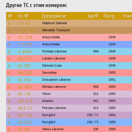
Другие ТС с этим номером:
№
Гос.№
Предприятие
Зав.№
Постр.
Утил
6
LTJ-60
Veljekset Salmela
6
TXM-802
Wendelin Transport
6
TF-239
Artturi Anttila
1939
6
T-5239
Artturi Anttila
1939
6
V-4984
Pyhtään Liikenne
458
1948
6
HB-227
Lahden Liikenne
1949
6
HJ-207
Hämeen Linja
1949
6
MA-869
Savonlinja
1950
6
VL-954
Oravaisten Liikenne
1951
6
RE-984
Elimäen Liikenne
458
1954
6
HJ-745
Ylisen
312
1955
6
UN-574
Ampers
441
1955
6
HGT-15
Pekolan Liikenne
413
1955
6
BX-734
Norrgård
236 / 71
1956
6
UV-878
Norrgård
236 / 71
1956
6
IR-301
Vekka Liikenne
236
1958