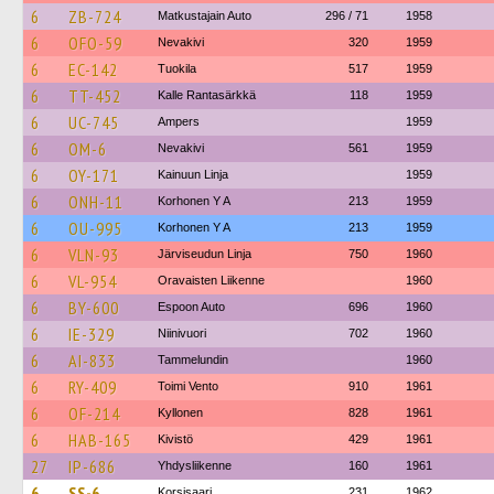
6
ZB-724
Matkustajain Auto
296 / 71
1958
6
OFO-59
Nevakivi
320
1959
6
EC-142
Tuokila
517
1959
6
TT-452
Kalle Rantasärkkä
118
1959
6
UC-745
Ampers
1959
6
OM-6
Nevakivi
561
1959
6
OY-171
Kainuun Linja
1959
6
ONH-11
Korhonen Y A
213
1959
6
OU-995
Korhonen Y A
213
1959
6
VLN-93
Järviseudun Linja
750
1960
6
VL-954
Oravaisten Liikenne
1960
6
BY-600
Espoon Auto
696
1960
6
IE-329
Niinivuori
702
1960
6
AI-833
Tammelundin
1960
6
RY-409
Toimi Vento
910
1961
6
OF-214
Kyllonen
828
1961
6
HAB-165
Kivistö
429
1961
27
IP-686
Yhdysliikenne
160
1961
6
SS-6
Korsisaari
231
1962