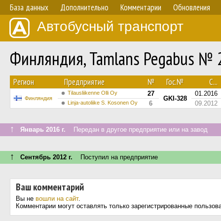
База данных
Дополнительно
Комментарии
Обновления
Автобусный транспорт
Финляндия, Tamlans Pegabus № 
Регион
Предприятие
№
Гос.№
С...
Tilausliikenne Olli Oy
27
01.2016
GKI-328
Финляндия
Linja-autoliike S. Kosonen Oy
6
09.2012
↑
Январь 2016 г.
Передан в другое предприятие или на завод
↑
Сентябрь 2012 г.
Поступил на предприятие
Ваш комментарий
Вы не
вошли на сайт
.
Комментарии могут оставлять только зарегистрированные пользов