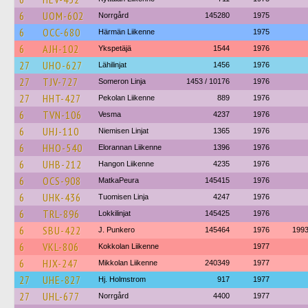
6
UOM-602
Norrgård
145280
1975
6
OCC-680
Härmän Liikenne
1975
6
AJH-102
Ykspetäjä
1544
1976
27
UHO-627
Lähilinjat
1456
1976
27
TJV-727
Someron Linja
1453 / 10176
1976
27
HHT-427
Pekolan Liikenne
889
1976
6
TVN-106
Vesma
4237
1976
6
UHJ-110
Niemisen Linjat
1365
1976
6
HHO-540
Elorannan Liikenne
1396
1976
6
UHB-212
Hangon Liikenne
4235
1976
6
OCS-908
MatkaPeura
145415
1976
6
UHK-436
Tuomisen Linja
4247
1976
6
TRL-896
Lokkilinjat
145425
1976
6
SBU-422
J. Punkero
145464
1976
199
6
VKL-806
Kokkolan Liikenne
1977
6
HJX-247
Mikkolan Liikenne
240349
1977
27
UHE-827
Hj. Holmstrom
917
1977
27
UHL-677
Norrgård
4400
1977