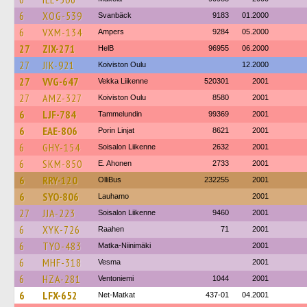
6
XOG-539
Svanbäck
9183
01.2000
6
VXM-134
Ampers
9284
05.2000
27
ZIX-271
HelB
96955
06.2000
27
JIK-921
Koiviston Oulu
12.2000
27
VVG-647
Vekka Liikenne
520301
2001
27
AMZ-327
Koiviston Oulu
8580
2001
6
LJF-784
Tammelundin
99369
2001
6
EAE-806
Porin Linjat
8621
2001
6
GHY-154
Soisalon Liikenne
2632
2001
6
SKM-850
E. Ahonen
2733
2001
6
RRY-120
OlliBus
232255
2001
6
SYO-806
Lauhamo
2001
27
JJA-223
Soisalon Liikenne
9460
2001
6
XYK-726
Raahen
71
2001
6
TYO-483
Matka-Niinimäki
2001
6
MHF-318
Vesma
2001
6
HZA-281
Ventoniemi
1044
2001
6
LFX-652
Net-Matkat
437-01
04.2001