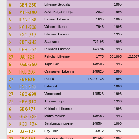
6
GBN-250
Liikenne Seppälä
1995
6
MHF-290
Savo-Karjalan Linja
2832
1995
6
RPG-138
Elimäen Liikenne
1635
1995
6
NCU-506
Vainion Liikenne
7946
1995
6
SGC-939
Liikenne-Pasma
1995
6
GBT-245
Saaristotie
721-95
1995
6
UGH-553
Pukkilan Liikenne
648-94
1995
27
UAI-727
Pekolan Liikenne
1775
08.1995
12.201
6
KGU-550
Tapio Lae
148506
1996
6
FKL-203
Oravaisten Liikenne
148625
1996
27
RGJ-626
Paunu
1592 / 135
1996
6
EGR-548
Lähilinjat
1996
27
RGO-699
Ventoniemi
148523
1996
27
GBV-910
Töysän Linja
1996
6
GBX-777
Kokkolan Liikenne
1996
6
OGX-788
Matka Mäkelä
148586
1996
6
RGO-734
Satakunta, прочие
148504
1996
27
UZF-327
City Tour
26872
1997
27
GBY-161
Savo-Karjalan Linja
820-97
1997