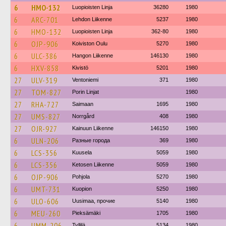
6
HMO-132
Luopioisten Linja
36280
1980
6
ARC-701
Lehdon Liikenne
5237
1980
6
HMO-132
Luopioisten Linja
362-80
1980
6
OJP-906
Koiviston Oulu
5270
1980
6
ULC-386
Hangon Liikenne
146130
1980
6
HXV-858
Kivistö
5201
1980
27
ULV-319
Ventoniemi
371
1980
27
TOM-827
Porin Linjat
1980
27
RHA-727
Saimaan
1695
1980
27
UMS-827
Norrgård
408
1980
27
OJR-927
Kainuun Liikenne
146150
1980
6
ULN-206
Разные города
369
1980
6
LCS-356
Kuusela
5059
1980
6
LCS-356
Ketosen Liikenne
5059
1980
6
OJP-906
Pohjola
5270
1980
6
UMT-731
Kuopion
5250
1980
6
ULO-606
Uusimaa, прочие
5140
1980
6
MEU-260
Pieksämäki
1705
1980
6
UMM-206
Tyllilä
5134
1980