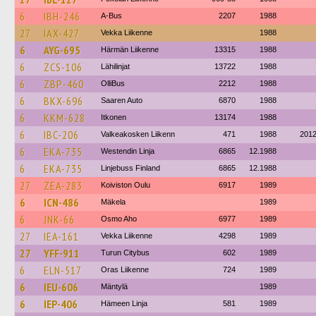
6
IBH-246
A-Bus
2207
1988
27
IAX-427
Vekka Liikenne
1988
6
AYG-695
Härmän Liikenne
13315
1988
6
ZCS-106
Lähilinjat
13722
1988
6
ZBP-460
OlliBus
2212
1988
6
BKX-696
Saaren Auto
6870
1988
6
KKM-628
Itkonen
13174
1988
6
IBC-206
Valkeakosken Liikenn
471
1988
201
6
EKA-735
Westendin Linja
6865
12.1988
6
EKA-735
Linjebuss Finland
6865
12.1988
27
ZEA-283
Koiviston Oulu
6917
1989
6
ICN-486
Mäkela
1989
6
JNK-66
Osmo Aho
6977
1989
27
IEA-161
Vekka Liikenne
4298
1989
27
YFF-911
Turun Citybus
602
1989
6
ELN-517
Oras Liikenne
724
1989
6
IEU-606
Mäntylä
1989
6
IEP-406
Hämeen Linja
581
1989