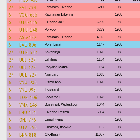
27
EAT-789
Lehtosen Liikenne
6247
1985
6
VOO-685
Kauhavan Liikenne
1985
6
UTU-149
Liikenne Joki
6230
1985
6
UTU-148
Porvoon
6229
1985
6
ASS-122
Lehtosen Liikenne
6112
1985
6
EAE-806
Porin Linjat
1147
1985
27
UTH-544
Savonlinja
1076
1985
27
UUJ-327
Lähilinjat
1184
1985
27
UUJ-327
Pohjolan Matka
1184
1985
27
UUE-227
Norrgård
1065
1985
6
VNU-906
Osmo Aho
1070
1985
6
VNL-995
Tidstrand
1985
6
TOB-106
Koiviston L
1078
1985
6
VMX-143
Busstrafik Widjeskog
1044
1985
6
LHU-161
Liikenne-Pasma
6094
1985
6
ONJ-776
Linjayhtymä
1985
6
UTA-556
Uusimaa, прочие
1102
1985
6
BNV-818
OK-Bussit
11087
1985