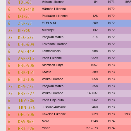
6
TXL-66
Vainion Liikenne
84
1971
198
6
VAB-448
Härmän Liikenne
1972
6
IXJ-56
Pakkalan Liikenne
126
1972
6
ZKR-58
ETELA-SLL
209
1972
27
RI-960
Autolinjat
142
1972
27
KEC-327
Pohjolan Matka
214
1972
6
UHC-609
Toivosen Liikenne
1972
6
AAL-449
Tammelundin
988
1972
6
AAR-213
Porin Liikenne
3329
1972
6
HBC-906
Niemisen Linjat
1057
1973
6
UBK-131
Kivistö
389
1973
6
HLU-306
Vekka Liikenne
3658
1973
27
KEV-727
Pohjolan Matka
358
1973
27
HBS-827
Vekka Liikenne
145037
1973
6
TNV-706
Porin Linja-auto
3562
1973
6
TBN-376
Jussilan Autoliike
3460
1973
6
OEC-506
Käkelän Liikenne
3629
1973
198
6
KAV-968
Mörö
1248
1974
6
HBT-626
Ylisen
275 / 73
1974