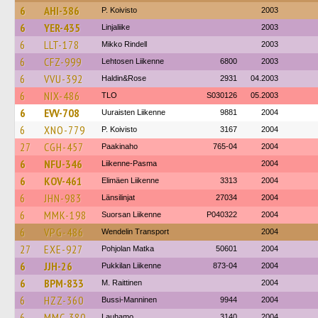
6
AHI-386
P. Koivisto
2003
6
YER-435
Linjaliike
2003
6
LLT-178
Mikko Rindell
2003
6
CFZ-999
Lehtosen Liikenne
6800
2003
6
VVU-392
Haldin&Rose
2931
04.2003
6
NIX-486
TLO
S030126
05.2003
6
EVV-708
Uuraisten Liikenne
9881
2004
6
XNO-779
P. Koivisto
3167
2004
27
CGH-457
Paakinaho
765-04
2004
6
NFU-346
Liikenne-Pasma
2004
6
KOV-461
Elimäen Liikenne
3313
2004
6
JHN-983
Länsilinjat
27034
2004
6
MMK-198
Suorsan Liikenne
P040322
2004
6
VPG-486
Wendelin Transport
2004
27
EXE-927
Pohjolan Matka
50601
2004
6
JJH-26
Pukkilan Liikenne
873-04
2004
6
BPM-833
M. Raittinen
2004
6
HZZ-360
Bussi-Manninen
9944
2004
6
MMC-380
Lauhamo
3140
2004