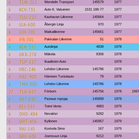
6
TLM-212
Wendelin Transport
145579
1977
6
RCV-731
Auto K. Vaisanen
1531 188-77
1977
6
TLU-222
Kauhavan Liikenne
145664
1977
6
UJA-600
Åbergin Linja
970
1977
6
UJH-701
Matkaliikenne
145661
1977
6
IFR-301
Pakkalan Liikenne
51
1978
6
REN-555
Autolinjat
4838
1978
6
UKX-278
Mäkela
8306
1978
6
TLP-127
Ikaalisten Auto
1978
6
HRC-246
Lehdon Liikenne
145786
1978
6
HXE-900
Hämeen Turistiauto
79
1978
6
TMV-300
Lehdon Liikenne
145786
1978
27
TLU-627
Förbom
145756
1978
199
6
VHT-695
Разные города
145899
1979
6
REJ-533
Toimi Vento
4883
1979
6
OHO-494
Nevakivi
9282
1979
6
OHT-456
Kyllonen
145957
1979
6
VHJ-145
Koskela Simo
167
1979
6
SBU-606
Joensuun Linja
9212
1979