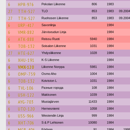
6
HPR-976
Pekolan Liikenne
806
1983
27
TTH-527
TLO
853
1983
09.200
27
TTH-527
Ruohosen Liikenne
853
1983
09.200
6
URP-417
Savonlinja
1984
6
VMR-882
Järviseudun Linja
1984
6
ATK-888
Reissu Ruoti
5940
1984
6
TOB-132
Soisalon Liikenne
1031
1984
27
HTE-627
Yhdysliikenne
1028
1984
6
XHU-191
K-S Liikenne
1984
6
VMX-120
Liikenne Norppa
5981
1984
6
OMP-759
Osmo Aho
1004
1984
6
TOB-132
Koiviston L
1031
1984
6
TVL-106
Разные города
108
1984
6
USH-122
Makkonen
1039
1984
6
AYG-703
Mustajärven
11433
1984
6
UTO-120
Hernesniemi
1058
1984
6
USS-966
Westendin Linja
999
1984
6
XHT-706
S & P Lehtonen
10080
1984
6
MGB-406
Förbom
91
1984
199