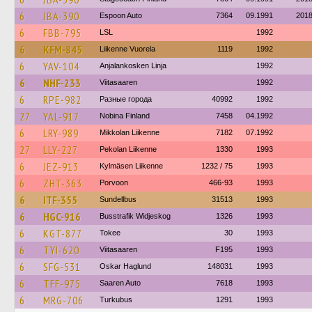
6
JBA-390
Espoon Auto
7364
09.1991
201
6
FBB-795
LSL
1992
6
KFM-845
Liikenne Vuorela
1119
1992
6
YAV-104
Anjalankosken Linja
1992
6
NHF-233
Viitasaaren
1992
6
RPE-982
Разные города
40992
1992
27
YAL-917
Nobina Finland
7458
04.1992
6
LRY-989
Mikkolan Liikenne
7182
07.1992
27
LLY-227
Pekolan Liikenne
1330
1993
6
JEZ-913
Kylmäsen Liikenne
1232 / 75
1993
6
ZHT-363
Porvoon
466-93
1993
6
ITF-355
Sundellbus
31513
1993
6
HGC-916
Busstrafik Widjeskog
1326
1993
6
KGT-877
Tokee
30
1993
6
TYI-620
Viitasaaren
F195
1993
6
SFG-531
Oskar Haglund
148031
1993
6
TFF-975
Saaren Auto
7618
1993
6
MRG-706
Turkubus
1291
1993