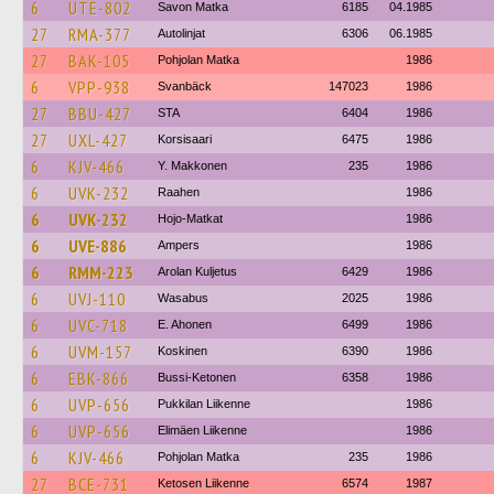
6
UTE-802
Savon Matka
6185
04.1985
27
RMA-377
Autolinjat
6306
06.1985
27
BAK-105
Pohjolan Matka
1986
6
VPP-938
Svanbäck
147023
1986
27
BBU-427
STA
6404
1986
27
UXL-427
Korsisaari
6475
1986
6
KJV-466
Y. Makkonen
235
1986
6
UVK-232
Raahen
1986
6
UVK-232
Hojo-Matkat
1986
6
UVE-886
Ampers
1986
6
RMM-223
Arolan Kuljetus
6429
1986
6
UVJ-110
Wasabus
2025
1986
6
UVC-718
E. Ahonen
6499
1986
6
UVM-157
Koskinen
6390
1986
6
EBK-866
Bussi-Ketonen
6358
1986
6
UVP-656
Pukkilan Liikenne
1986
6
UVP-656
Elimäen Liikenne
1986
6
KJV-466
Pohjolan Matka
235
1986
27
BCE-731
Ketosen Liikenne
6574
1987