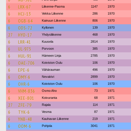
6
LRX-67
Liikenne-Pasma
1147
1970
6
HCJ-13
Vekka Liikenne
286
1970
6
OGB-64
Kainuun Liikenne
806
1970
6
ODS-72
Kyllonen
139
1970
27
HYO-17
Yhdysliikenne
468
1970
6
LRR-41
Kuusela
2814
1970
6
UL-975
Porvoon
385
1970
6
HUL-91
Hämeen Linja
2785
1970
6
OAE-706
Koiviston Oulu
106
1970
6
EPE-6
Vähärauman
496
1970
6
OMY-6
Nevakivi
2899
1970
6
OHR-6
Koiviston Oulu
106
1970
6
VHM-836
Osmo Aho
73
1971
6
XEE-801
Koivuranta
68
1971
27
ZFE-79
Rajala
114
1971
6
TYK-6
Vesma
87
1971
6
YNB-48
Kauhavan Liikenne
219
1971
6
OOM-6
Pohjola
3041
1971