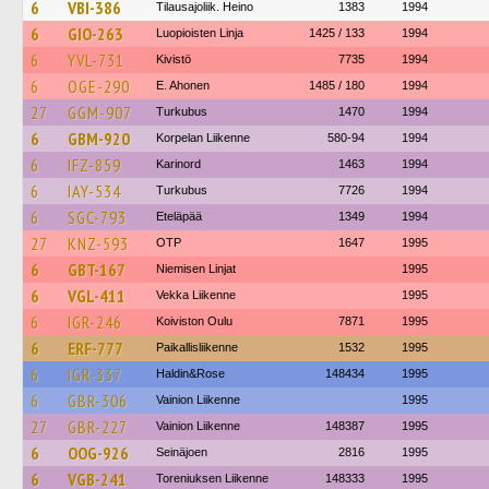
6
VBI-386
Tilausajoliik. Heino
1383
1994
6
GIO-263
Luopioisten Linja
1425 / 133
1994
6
YVL-731
Kivistö
7735
1994
6
OGE-290
E. Ahonen
1485 / 180
1994
27
GGM-907
Turkubus
1470
1994
6
GBM-920
Korpelan Liikenne
580-94
1994
6
IFZ-859
Karinord
1463
1994
6
IAY-534
Turkubus
7726
1994
6
SGC-793
Eteläpää
1349
1994
27
KNZ-593
OTP
1647
1995
6
GBT-167
Niemisen Linjat
1995
6
VGL-411
Vekka Liikenne
1995
6
IGR-246
Koiviston Oulu
7871
1995
6
ERF-777
Paikallisliikenne
1532
1995
6
IGR-337
Haldin&Rose
148434
1995
6
GBR-306
Vainion Liikenne
1995
27
GBR-227
Vainion Liikenne
148387
1995
6
OOG-926
Seinäjoen
2816
1995
6
VGB-241
Toreniuksen Liikenne
148333
1995