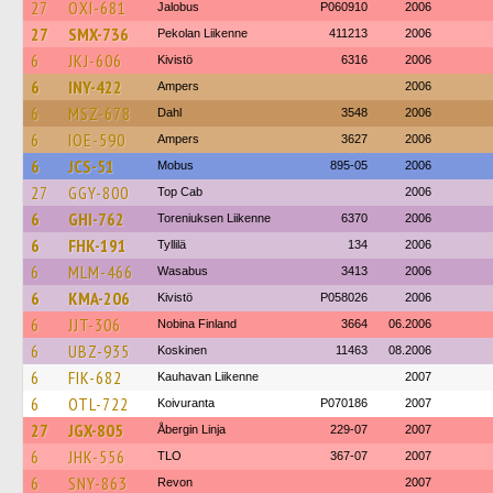
27
OXI-681
Jalobus
P060910
2006
27
SMX-736
Pekolan Liikenne
411213
2006
6
JKJ-606
Kivistö
6316
2006
6
INY-422
Ampers
2006
6
MSZ-678
Dahl
3548
2006
6
IOE-590
Ampers
3627
2006
6
JCS-51
Mobus
895-05
2006
27
GGY-800
Top Cab
2006
6
GHI-762
Toreniuksen Liikenne
6370
2006
6
FHK-191
Tyllilä
134
2006
6
MLM-466
Wasabus
3413
2006
6
KMA-206
Kivistö
P058026
2006
6
JJT-306
Nobina Finland
3664
06.2006
6
UBZ-935
Koskinen
11463
08.2006
6
FIK-682
Kauhavan Liikenne
2007
6
OTL-722
Koivuranta
P070186
2007
27
JGX-805
Åbergin Linja
229-07
2007
6
JHK-556
TLO
367-07
2007
6
SNY-863
Revon
2007