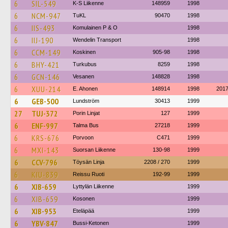
6
SIL-549
K-S Liikenne
148959
1998
6
NCM-947
TuKL
90470
1998
6
IIS-493
Komulainen P & O
1998
6
IIJ-190
Wendelin Transport
1998
6
CCM-149
Koskinen
905-98
1998
6
BHY-421
Turkubus
8259
1998
6
GCN-146
Vesanen
148828
1998
6
XUU-214
E. Ahonen
148914
1998
201
6
GEB-500
Lundström
30413
1999
27
TUJ-372
Porin Linjat
127
1999
6
ENF-997
Talma Bus
27218
1999
6
KRS-676
Porvoon
C471
1999
6
MXI-143
Suorsan Liikenne
130-98
1999
6
CCV-796
Töysän Linja
2208 / 270
1999
6
KIU-839
Reissu Ruoti
192-99
1999
6
XIB-659
Lyttylän Liikenne
1999
6
XIB-659
Kosonen
1999
6
XIB-953
Eteläpää
1999
6
YBV-847
Bussi-Ketonen
1999