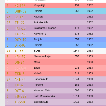
6
HC-657
Ykspetäjä
131
1962
6
OHP-52
Pohjola
652
1962
27
LZ-42
Kuusela
1962
27
TFI-27
Artturi Anttila
1962
6
HAT-27
Jokioisten-Forssan
174
1962
6
TA-152
Koiviston L
138
1962
6
OCD-30
Pohjola
652
1962
6
OT-597
Pohjola
652
1962
27
AE-27
SLHS
1344
1963
6
HFH-32
Niemisen Linjat
356
1963
6
ON-24
Mörö
1963
6
SS-869
Enon
235
1963
6
TKB-6
Kivistö
211
1963
27
AFT-44
Espoon Auto
1344
1963
6
TIE-6
Förbom
185
1963
6
OCT-6
Koiviston Oulu
1393
1963
6
TU-595
Kalle Rantasärkkä
1314
1963
6
AI-550
Espoon Auto
1415
1963