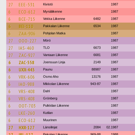
27
EEE-531
Kivistö
1987
6
ECO-612
Mynäliikenne
1987
6
BCE-715
Vekka Liikenne
6482
1987
6
BEI-110
Pakkalan Liikenne
6534
1987
6
ZAA-906
Pohjolan Matka
1987
27
OOO-227
Mörö
1987
27
IAS-460
TLO
6673
1987
27
ZAC-927
Vantaan Liikenne
6681
1987
6
ZAC-558
Joensuun Linja
2149
1987
6
UXX-443
Paunu
88987
1987
6
VRK-606
Osmo Aho
13176
1987
6
IAO-988
Mikkolan Liikenne
943-87
1987
6
VRS-408
Dahl
1987
6
VRS-408
Grönberg
1987
6
OOT-703
Pulkkilan Liikenne
1987
6
LKE-260
Kutilan
1987
6
ECO-612
Muurinen
1987
27
HXR-127
Länsilinjat
2084
02.1987
27
IBL-127
Pekolan Liikenne
969-88
1988