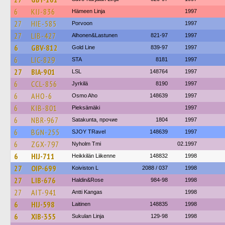
6
KIJ-836
Hämeen Linja
1997
27
HIE-585
Porvoon
1997
27
LIB-427
Alhonen&Lastunen
821-97
1997
6
GBV-812
Gold Line
839-97
1997
6
LIC-829
STA
8181
1997
27
BIA-901
LSL
148764
1997
6
CCL-856
Jyrkilä
8190
1997
6
AHO-6
Osmo Aho
148639
1997
6
KIB-801
Pieksämäki
1997
6
NBR-967
Satakunta, прочие
1804
1997
6
BGN-255
SJOY TRavel
148639
1997
6
ZGX-797
Nyholm Tmi
02.1997
6
HIJ-711
Heikkilän Liikenne
148832
1998
27
OIP-699
Koiviston L
2088 / 037
1998
27
LIB-676
Haldin&Rose
984-98
1998
27
AIT-941
Antti Kangas
1998
6
HIJ-598
Laitinen
148835
1998
6
XIB-355
Sukulan Linja
129-98
1998