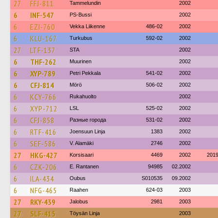
27
FFJ-811
Tammelundin
2002
6
INF-547
PS-Bussi
2002
6
EZI-760
Vekka Liikenne
486-02
2002
6
KLU-167
Turkubus
592-02
2002
27
LTF-137
STA
2002
6
THF-262
Muurinen
2002
6
XYP-789
Petri Pekkala
541-02
2002
6
CFJ-814
Mörö
506-02
2002
6
KCY-766
Rukahuolto
2002
6
XYP-712
LSL
525-02
2002
6
CFJ-858
Разные города
531-02
2002
6
RTF-416
Joensuun Linja
1383
2002
6
SEF-586
V. Alamäki
2746
2002
27
HKG-427
Korsisaari
4469
2002
201
6
CZK-206
E. Rantanen
94985
02.2002
6
ILA-434
Oubus
S010535
09.2002
6
NFG-465
Raahen
624-03
2003
27
RKY-439
Jalobus
2981
2003
27
SLF-415
Töysän Linja
2003