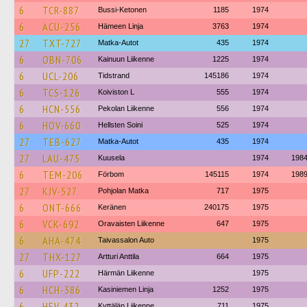
6
TCR-887
Bussi-Ketonen
1185
1974
6
ACU-256
Hämeen Linja
3763
1974
27
TXT-727
Matka-Autot
435
1974
6
OBN-706
Kainuun Liikenne
1225
1974
6
UCL-206
Tidstrand
145186
1974
6
TCS-126
Koiviston L
555
1974
6
HCN-556
Pekolan Liikenne
556
1974
6
HOV-660
Hellsten Soini
525
1974
27
TEB-627
Matka-Autot
435
1974
27
LAU-475
Kuusela
1974
198
6
TEM-206
Förbom
145115
1974
198
27
KJV-527
Pohjolan Matka
717
1975
6
ONT-666
Keränen
240175
1975
6
VCK-692
Oravaisten Liikenne
647
1975
6
AHA-474
Taivassalon Auto
1975
27
THX-127
Artturi Anttila
664
1975
6
UFP-222
Härmän Liikenne
1975
6
HCH-386
Kasiniemen Linja
1252
1975
6
HEV-432
Kyttälän Liikenne
711
1975