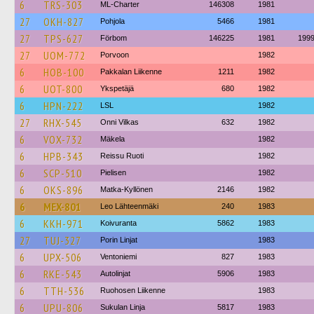
6
TRS-303
ML-Charter
146308
1981
27
OKH-827
Pohjola
5466
1981
27
TPS-627
Förbom
146225
1981
199
27
UOM-772
Porvoon
1982
6
HOB-100
Pakkalan Liikenne
1211
1982
6
UOT-800
Ykspetäjä
680
1982
6
HPN-222
LSL
1982
27
RHX-545
Onni Vilkas
632
1982
6
VOX-732
Mäkela
1982
6
HPB-343
Reissu Ruoti
1982
6
SCP-510
Pielisen
1982
6
OKS-896
Matka-Kyllönen
2146
1982
6
MEX-801
Leo Lähteenmäki
240
1983
6
KKH-971
Koivuranta
5862
1983
27
TUJ-327
Porin Linjat
1983
6
UPX-506
Ventoniemi
827
1983
6
RKE-543
Autolinjat
5906
1983
6
TTH-536
Ruohosen Liikenne
1983
6
UPU-806
Sukulan Linja
5817
1983