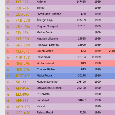
6
EYZ-671
Kyllonen
147488
1989
6
ICN-486
Tokee
1989
6
ZEC-896
Hyvinkään Liikenne
639
1989
6
FAB-220
Åbergin Linja
225-89
1989
6
ZBX-296
Ragnar Norrgård
13181
1989
6
EJX-156
Matka-Autot
1989
6
SJT-830
Ketosen Liikenne
15828
1989
6
BNV-868
Pakkalan Liikenne
15929
1989
6
XLK-845
Savon Matka
643
1989
200
6
MJP-678
Pieksämäki
13704
02.1989
6
NFU-796
Veolia Finland
813
1990
6
NFU-796
Connex Finland
813
1990
6
MKC-420
MatkaPeura
30178
1990
6
SJL-726
Hangon Liikenne
275-90
1990
6
AFV-836
Oravaisten Liikenne
252-90
1990
6
LLC-893
P. Koivisto
1990
6
AFJ-668
Länsilinjat
34627
1990
6
AGO-792
Kivistö
1990
6
OSS-650
Reissu Ruoti
7238
1990