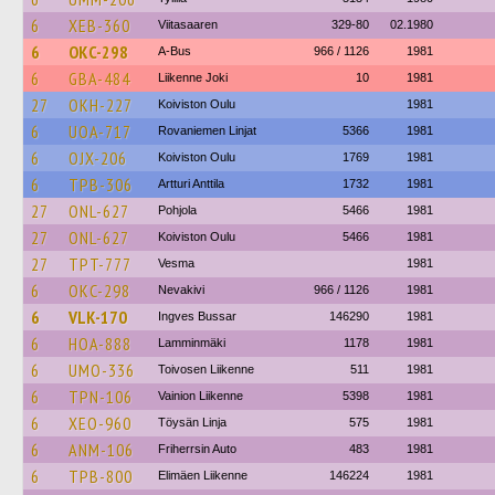
6
XEB-360
Viitasaaren
329-80
02.1980
6
OKC-298
A-Bus
966 / 1126
1981
6
GBA-484
Liikenne Joki
10
1981
27
OKH-227
Koiviston Oulu
1981
6
UOA-717
Rovaniemen Linjat
5366
1981
6
OJX-206
Koiviston Oulu
1769
1981
6
TPB-306
Artturi Anttila
1732
1981
27
ONL-627
Pohjola
5466
1981
27
ONL-627
Koiviston Oulu
5466
1981
27
TPT-777
Vesma
1981
6
OKC-298
Nevakivi
966 / 1126
1981
6
VLK-170
Ingves Bussar
146290
1981
6
HOA-888
Lamminmäki
1178
1981
6
UMO-336
Toivosen Liikenne
511
1981
6
TPN-106
Vainion Liikenne
5398
1981
6
XEO-960
Töysän Linja
575
1981
6
ANM-106
Friherrsin Auto
483
1981
6
TPB-800
Elimäen Liikenne
146224
1981