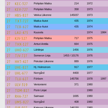
27
KEC-327
Pohjolan Matka
214
1972
27
KEV-727
Pohjolan Matka
358
1973
27
HBS-827
Vekka Liikenne
145037
1973
27
TXT-727
Matka-Autot
435
1974
27
TEB-627
Matka-Autot
435
1974
27
LAU-475
Kuusela
1974
1984
27
KJV-527
Pohjolan Matka
717
1975
27
THX-127
Artturi Anttila
664
1975
27
UHO-627
Lähilinjat
1456
1976
27
TJV-727
Someron Linja
1453 / 10176
1976
27
HHT-427
Pekolan Liikenne
889
1976
27
UHE-827
Hj. Holmstrom
917
1977
27
UHL-677
Norrgård
4400
1977
27
TLU-627
Förbom
145756
1978
1997
27
ULV-319
Ventoniemi
371
1980
27
TOM-827
Porin Linjat
1980
27
RHA-727
Saimaan
1695
1980
27
UMS-827
Norrgård
408
1980
27
OJR-927
Kainuun Liikenne
146150
1980