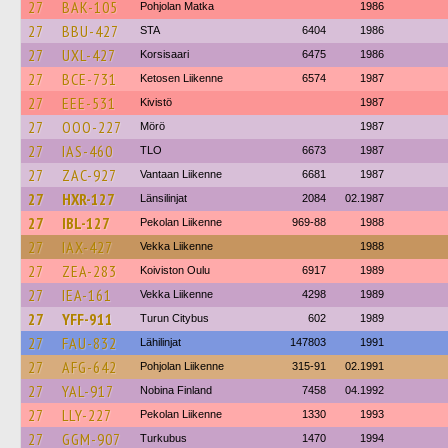
27
BAK-105
Pohjolan Matka
1986
27
BBU-427
STA
6404
1986
27
UXL-427
Korsisaari
6475
1986
27
BCE-731
Ketosen Liikenne
6574
1987
27
EEE-531
Kivistö
1987
27
OOO-227
Mörö
1987
27
IAS-460
TLO
6673
1987
27
ZAC-927
Vantaan Liikenne
6681
1987
27
HXR-127
Länsilinjat
2084
02.1987
27
IBL-127
Pekolan Liikenne
969-88
1988
27
IAX-427
Vekka Liikenne
1988
27
ZEA-283
Koiviston Oulu
6917
1989
27
IEA-161
Vekka Liikenne
4298
1989
27
YFF-911
Turun Citybus
602
1989
27
FAU-832
Lähilinjat
147803
1991
27
AFG-642
Pohjolan Liikenne
315-91
02.1991
27
YAL-917
Nobina Finland
7458
04.1992
27
LLY-227
Pekolan Liikenne
1330
1993
27
GGM-907
Turkubus
1470
1994