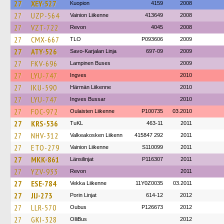
27
XEY-527
Kuopion
4159
2008
27
UZP-564
Vainion Liikenne
413649
2008
27
VZT-722
Revon
4045
2008
27
CMX-667
TLO
P093606
2009
27
ATY-526
Savo-Karjalan Linja
697-09
2009
27
FKV-696
Lampinen Buses
2009
27
LYU-747
Ingves
2010
27
IKU-590
Härmän Liikenne
2010
27
LYU-747
Ingves Bussar
2010
27
FOC-972
Oulaisten Liikenne
P100735
03.2010
27
KRS-536
TuKL
463-11
2011
27
NHV-312
Valkeakosken Liikenn
415847 292
2011
27
ETO-279
Vainion Liikenne
S110099
2011
27
MKK-861
Länsilinjat
P116307
2011
27
YZV-933
Revon
2011
27
ESE-784
Vekka Liikenne
11Y0Z0035
03.2011
27
JIJ-273
Porin Linjat
614-12
2012
27
LLR-570
Oubus
P126673
2012
27
GKI-328
OlliBus
2012