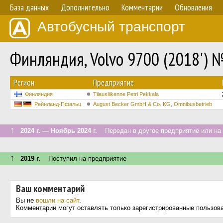
База данных
Дополнительно
Комментарии
Обновления
Автобусный транспорт
Финляндия, Volvo 9700 (2018') 
Регион
Предприятие
Финляндия
Tilausliikenne Petri Pekkala
Рейнланд-Пфальц
August Becker GmbH & Co. KG, Omnibusbetrieb
↑
2024 г. — Ноябрь 2024 г.
Передан в другое предприятие или на 
↑
2019 г.
Поступил на предприятие
Ваш комментарий
Вы не
вошли на сайт
.
Комментарии могут оставлять только зарегистрированные пользов