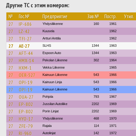
Другие ТС с этим номером:
№
Гос.№
Предприятие
Зав.№
Постр.
Утил.
27
IP-686
Yhdysliikenne
160
1961
27
LZ-42
Kuusela
1962
27
TFI-27
Artturi Anttila
1962
27
AE-27
SLHS
1344
1963
27
AFT-44
Espoon Auto
1344
1963
27
HMX-14
Pekolan Liikenne
302
1964
27
HXM-1
Vekka Liikenne
1965
27
OER-527
Kainuun Liikenne
543
1966
27
OPI-19
Kainuun Linja
543
1966
27
OPI-19
Kainuun Liikenne
543
1966
27
OUA-27
Pohjola
793
1967
27
EP-802
Jussilan Autoliike
2202
1969
27
EP-802
Porin Linjat
2202
1969
27
HYO-17
Yhdysliikenne
468
1970
27
ZFE-79
Rajala
114
1971
27
RI-960
Autolinjat
142
1972