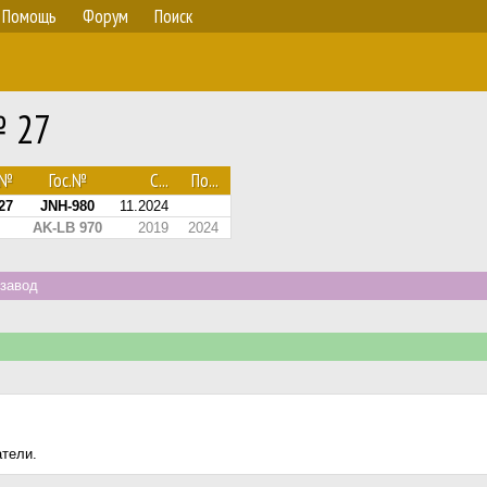
Помощь
Форум
Поиск
№ 27
№
Гос.№
С...
По...
27
JNH-980
11.2024
AK-LB 970
2019
2024
завод
атели.