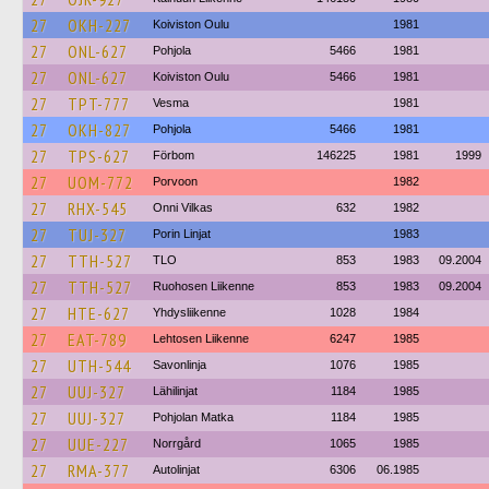
27
OKH-227
Koiviston Oulu
1981
27
ONL-627
Pohjola
5466
1981
27
ONL-627
Koiviston Oulu
5466
1981
27
TPT-777
Vesma
1981
27
OKH-827
Pohjola
5466
1981
27
TPS-627
Förbom
146225
1981
1999
27
UOM-772
Porvoon
1982
27
RHX-545
Onni Vilkas
632
1982
27
TUJ-327
Porin Linjat
1983
27
TTH-527
TLO
853
1983
09.2004
27
TTH-527
Ruohosen Liikenne
853
1983
09.2004
27
HTE-627
Yhdysliikenne
1028
1984
27
EAT-789
Lehtosen Liikenne
6247
1985
27
UTH-544
Savonlinja
1076
1985
27
UUJ-327
Lähilinjat
1184
1985
27
UUJ-327
Pohjolan Matka
1184
1985
27
UUE-227
Norrgård
1065
1985
27
RMA-377
Autolinjat
6306
06.1985