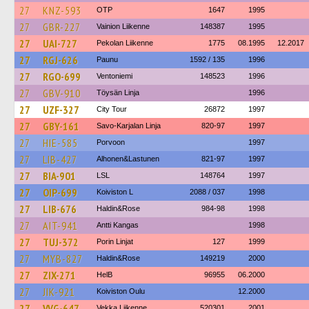
27
KNZ-593
OTP
1647
1995
27
GBR-227
Vainion Liikenne
148387
1995
27
UAI-727
Pekolan Liikenne
1775
08.1995
12.2017
27
RGJ-626
Paunu
1592 / 135
1996
27
RGO-699
Ventoniemi
148523
1996
27
GBV-910
Töysän Linja
1996
27
UZF-327
City Tour
26872
1997
27
GBY-161
Savo-Karjalan Linja
820-97
1997
27
HIE-585
Porvoon
1997
27
LIB-427
Alhonen&Lastunen
821-97
1997
27
BIA-901
LSL
148764
1997
27
OIP-699
Koiviston L
2088 / 037
1998
27
LIB-676
Haldin&Rose
984-98
1998
27
AIT-941
Antti Kangas
1998
27
TUJ-372
Porin Linjat
127
1999
27
MYB-827
Haldin&Rose
149219
2000
27
ZIX-271
HelB
96955
06.2000
27
JIK-921
Koiviston Oulu
12.2000
27
VVG-647
Vekka Liikenne
520301
2001