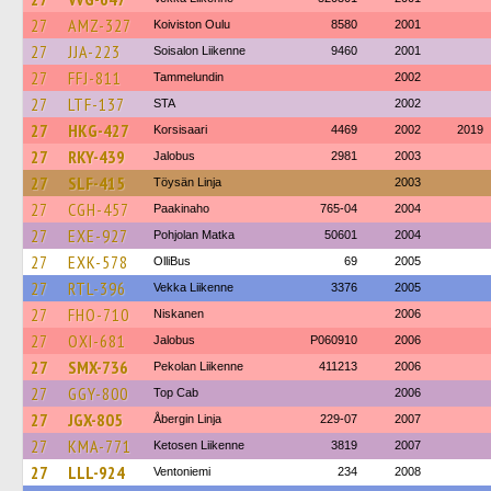
27
AMZ-327
Koiviston Oulu
8580
2001
27
JJA-223
Soisalon Liikenne
9460
2001
27
FFJ-811
Tammelundin
2002
27
LTF-137
STA
2002
27
HKG-427
Korsisaari
4469
2002
2019
27
RKY-439
Jalobus
2981
2003
27
SLF-415
Töysän Linja
2003
27
CGH-457
Paakinaho
765-04
2004
27
EXE-927
Pohjolan Matka
50601
2004
27
EXK-578
OlliBus
69
2005
27
RTL-396
Vekka Liikenne
3376
2005
27
FHO-710
Niskanen
2006
27
OXI-681
Jalobus
P060910
2006
27
SMX-736
Pekolan Liikenne
411213
2006
27
GGY-800
Top Cab
2006
27
JGX-805
Åbergin Linja
229-07
2007
27
KMA-771
Ketosen Liikenne
3819
2007
27
LLL-924
Ventoniemi
234
2008