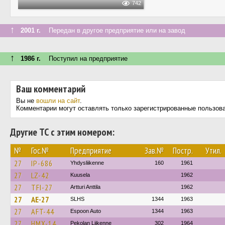
742
↑
2001 г.
Передан в другое предприятие или на завод
↑
1986 г.
Поступил на предприятие
Ваш комментарий
Вы не
вошли на сайт
.
Комментарии могут оставлять только зарегистрированные пользов
Другие ТС с этим номером:
№
Гос.№
Предприятие
Зав.№
Постр.
Утил.
27
IP-686
Yhdysliikenne
160
1961
27
LZ-42
Kuusela
1962
27
TFI-27
Artturi Anttila
1962
27
AE-27
SLHS
1344
1963
27
AFT-44
Espoon Auto
1344
1963
27
HMX-14
Pekolan Liikenne
302
1964