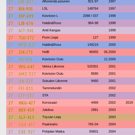
27
LIB-427
Alhonen&Lastunen
821-97
1997
27
BIA-901
LSL
148764
1997
27
OIP-699
Koiviston L
2088 / 037
1998
27
LIB-676
Haldin&Rose
984-98
1998
27
AIT-941
Antti Kangas
1998
27
TUJ-372
Porin Linjat
127
1999
27
MYB-827
Haldin&Rose
149219
2000
27
ZIX-271
HelB
96955
06.2000
27
JIK-921
Koiviston Oulu
12.2000
27
VVG-647
Vekka Liikenne
520301
2001
27
AMZ-327
Koiviston Oulu
8580
2001
27
JJA-223
Soisalon Liikenne
9460
2001
27
FFJ-811
Tammelundin
2002
27
LTF-137
STA
2002
27
HKG-427
Korsisaari
4469
2002
2019
27
RKY-439
Jalobus
2981
2003
27
SLF-415
Töysän Linja
2003
27
CGH-457
Paakinaho
765-04
2004
27
EXE-927
Pohjolan Matka
50601
2004