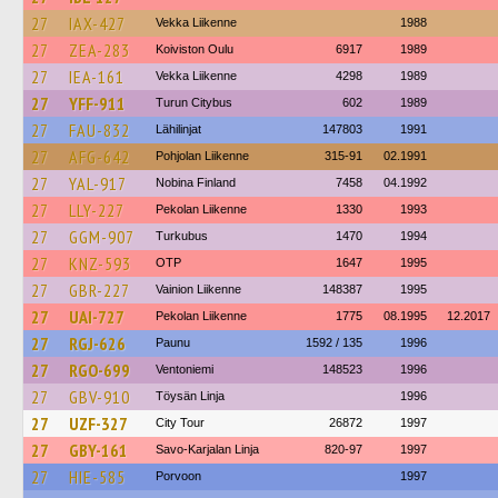
27
IAX-427
Vekka Liikenne
1988
27
ZEA-283
Koiviston Oulu
6917
1989
27
IEA-161
Vekka Liikenne
4298
1989
27
YFF-911
Turun Citybus
602
1989
27
FAU-832
Lähilinjat
147803
1991
27
AFG-642
Pohjolan Liikenne
315-91
02.1991
27
YAL-917
Nobina Finland
7458
04.1992
27
LLY-227
Pekolan Liikenne
1330
1993
27
GGM-907
Turkubus
1470
1994
27
KNZ-593
OTP
1647
1995
27
GBR-227
Vainion Liikenne
148387
1995
27
UAI-727
Pekolan Liikenne
1775
08.1995
12.2017
27
RGJ-626
Paunu
1592 / 135
1996
27
RGO-699
Ventoniemi
148523
1996
27
GBV-910
Töysän Linja
1996
27
UZF-327
City Tour
26872
1997
27
GBY-161
Savo-Karjalan Linja
820-97
1997
27
HIE-585
Porvoon
1997