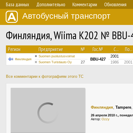
База данных
Дополнительно
Комментарии
Обновления
Автобусный транспорт
Финляндия, Wiima K202 № BBU-
Регион
Предприятие
№
Гос.№
С...
По...
2001
Suomen puolustusvoimat
BBU-427
Финляндия
27
1986
2001
Suomen Turistiauto Oy
Все комментарии к фотографиям этого ТС
Финляндия
,
Tampere
26 апреля 2010 г., понед
Автор:
Ozzy