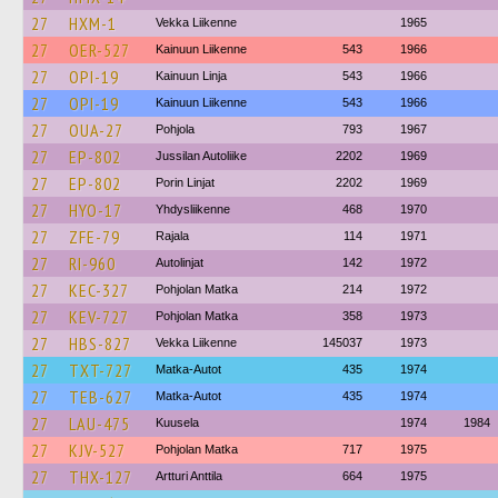
27
HXM-1
Vekka Liikenne
1965
27
OER-527
Kainuun Liikenne
543
1966
27
OPI-19
Kainuun Linja
543
1966
27
OPI-19
Kainuun Liikenne
543
1966
27
OUA-27
Pohjola
793
1967
27
EP-802
Jussilan Autoliike
2202
1969
27
EP-802
Porin Linjat
2202
1969
27
HYO-17
Yhdysliikenne
468
1970
27
ZFE-79
Rajala
114
1971
27
RI-960
Autolinjat
142
1972
27
KEC-327
Pohjolan Matka
214
1972
27
KEV-727
Pohjolan Matka
358
1973
27
HBS-827
Vekka Liikenne
145037
1973
27
TXT-727
Matka-Autot
435
1974
27
TEB-627
Matka-Autot
435
1974
27
LAU-475
Kuusela
1974
1984
27
KJV-527
Pohjolan Matka
717
1975
27
THX-127
Artturi Anttila
664
1975