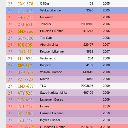
27
EXK-578
OlliBus
69
2005
27
RTL-396
Vekka Liikenne
3376
2005
27
FHO-710
Niskanen
2006
27
OXI-681
Jalobus
P060910
2006
27
SMX-736
Pekolan Liikenne
411213
2006
27
GGY-800
Top Cab
2006
27
JGX-805
Åbergin Linja
229-07
2007
27
KMA-771
Ketosen Liikenne
3819
2007
27
LLL-924
Ventoniemi
234
2008
27
XEY-527
Kuopion
4159
2008
27
UZP-564
Vainion Liikenne
413649
2008
27
VZT-722
Revon
4045
2008
27
CMX-667
TLO
P093606
2009
27
ATY-526
Savo-Karjalan Linja
697-09
2009
27
FKV-696
Lampinen Buses
2009
27
LYU-747
Ingves
2010
27
IKU-590
Härmän Liikenne
2010
27
LYU-747
Ingves Bussar
2010
27
FOC-972
Oulaisten Liikenne
P100735
03.2010