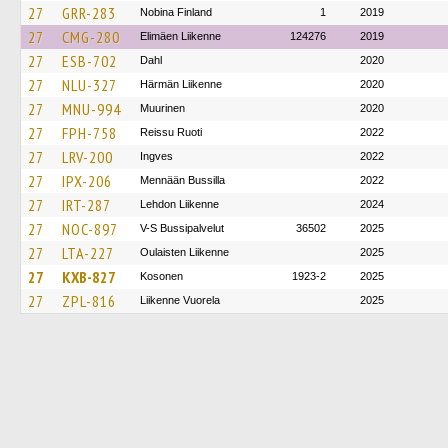
27
GRR-283
Nobina Finland
1
2019
27
CMG-280
Elimäen Liikenne
124276
2019
27
ESB-702
Dahl
2020
27
NLU-327
Härmän Liikenne
2020
27
MNU-994
Muurinen
2020
27
FPH-758
Reissu Ruoti
2022
27
LRV-200
Ingves
2022
27
IPX-206
Mennään Bussilla
2022
27
IRT-287
Lehdon Liikenne
2024
27
NOC-897
V-S Bussipalvelut
36502
2025
27
LTA-227
Oulaisten Liikenne
2025
27
KXB-827
Kosonen
1923-2
2025
27
ZPL-816
Liikenne Vuorela
2025