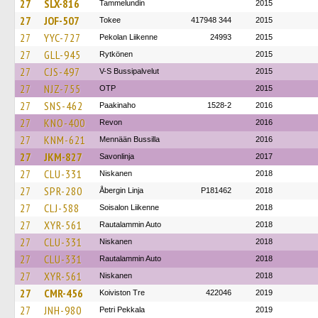
27
SLX-816
Tammelundin
2015
27
JOF-507
Tokee
417948 344
2015
27
YYC-727
Pekolan Liikenne
24993
2015
27
GLL-945
Rytkönen
2015
27
CJS-497
V-S Bussipalvelut
2015
27
NJZ-755
OTP
2015
27
SNS-462
Paakinaho
1528-2
2016
27
KNO-400
Revon
2016
27
KNM-621
Mennään Bussilla
2016
27
JKM-827
Savonlinja
2017
27
CLU-331
Niskanen
2018
27
SPR-280
Åbergin Linja
P181462
2018
27
CLJ-588
Soisalon Liikenne
2018
27
XYR-561
Rautalammin Auto
2018
27
CLU-331
Niskanen
2018
27
CLU-331
Rautalammin Auto
2018
27
XYR-561
Niskanen
2018
27
CMR-456
Koiviston Tre
422046
2019
27
JNH-980
Petri Pekkala
2019