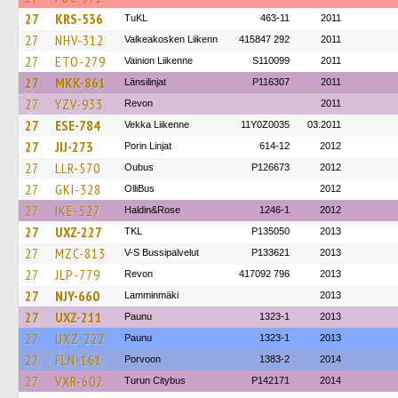
27
KRS-536
TuKL
463-11
2011
27
NHV-312
Valkeakosken Liikenn
415847 292
2011
27
ETO-279
Vainion Liikenne
S110099
2011
27
MKK-861
Länsilinjat
P116307
2011
27
YZV-933
Revon
2011
27
ESE-784
Vekka Liikenne
11Y0Z0035
03.2011
27
JIJ-273
Porin Linjat
614-12
2012
27
LLR-570
Oubus
P126673
2012
27
GKI-328
OlliBus
2012
27
IKE-527
Haldin&Rose
1246-1
2012
27
UXZ-227
TKL
P135050
2013
27
MZC-813
V-S Bussipalvelut
P133621
2013
27
JLP-779
Revon
417092 796
2013
27
NJY-660
Lamminmäki
2013
27
UXZ-211
Paunu
1323-1
2013
27
UXZ-222
Paunu
1323-1
2013
27
FLN-161
Porvoon
1383-2
2014
27
VXR-602
Turun Citybus
P142171
2014