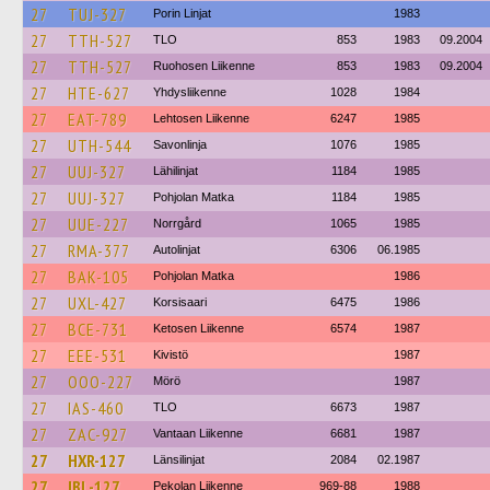
27
TUJ-327
Porin Linjat
1983
27
TTH-527
TLO
853
1983
09.2004
27
TTH-527
Ruohosen Liikenne
853
1983
09.2004
27
HTE-627
Yhdysliikenne
1028
1984
27
EAT-789
Lehtosen Liikenne
6247
1985
27
UTH-544
Savonlinja
1076
1985
27
UUJ-327
Lähilinjat
1184
1985
27
UUJ-327
Pohjolan Matka
1184
1985
27
UUE-227
Norrgård
1065
1985
27
RMA-377
Autolinjat
6306
06.1985
27
BAK-105
Pohjolan Matka
1986
27
UXL-427
Korsisaari
6475
1986
27
BCE-731
Ketosen Liikenne
6574
1987
27
EEE-531
Kivistö
1987
27
OOO-227
Mörö
1987
27
IAS-460
TLO
6673
1987
27
ZAC-927
Vantaan Liikenne
6681
1987
27
HXR-127
Länsilinjat
2084
02.1987
27
IBL-127
Pekolan Liikenne
969-88
1988