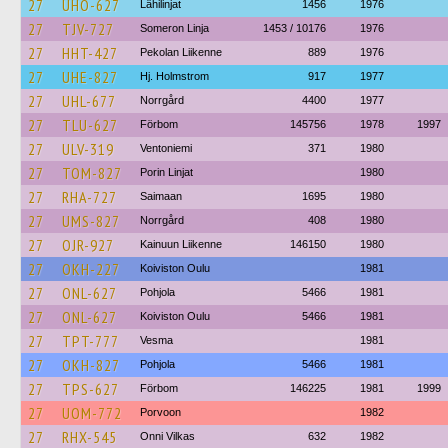
27
UHO-627
Lähilinjat
1456
1976
27
TJV-727
Someron Linja
1453 / 10176
1976
27
HHT-427
Pekolan Liikenne
889
1976
27
UHE-827
Hj. Holmstrom
917
1977
27
UHL-677
Norrgård
4400
1977
27
TLU-627
Förbom
145756
1978
1997
27
ULV-319
Ventoniemi
371
1980
27
TOM-827
Porin Linjat
1980
27
RHA-727
Saimaan
1695
1980
27
UMS-827
Norrgård
408
1980
27
OJR-927
Kainuun Liikenne
146150
1980
27
OKH-227
Koiviston Oulu
1981
27
ONL-627
Pohjola
5466
1981
27
ONL-627
Koiviston Oulu
5466
1981
27
TPT-777
Vesma
1981
27
OKH-827
Pohjola
5466
1981
27
TPS-627
Förbom
146225
1981
1999
27
UOM-772
Porvoon
1982
27
RHX-545
Onni Vilkas
632
1982