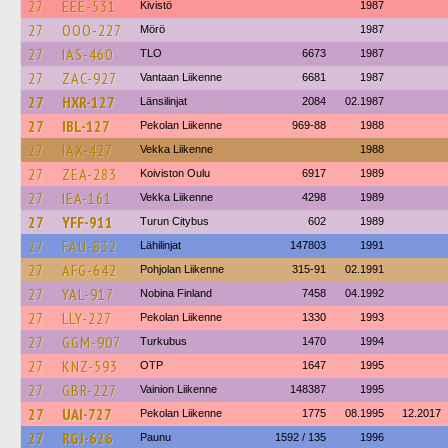
27
EEE-531
Kivistö
1987
27
OOO-227
Mörö
1987
27
IAS-460
TLO
6673
1987
27
ZAC-927
Vantaan Liikenne
6681
1987
27
HXR-127
Länsilinjat
2084
02.1987
27
IBL-127
Pekolan Liikenne
969-88
1988
27
IAX-427
Vekka Liikenne
1988
27
ZEA-283
Koiviston Oulu
6917
1989
27
IEA-161
Vekka Liikenne
4298
1989
27
YFF-911
Turun Citybus
602
1989
27
FAU-832
Lähilinjat
147803
1991
27
AFG-642
Pohjolan Liikenne
315-91
02.1991
27
YAL-917
Nobina Finland
7458
04.1992
27
LLY-227
Pekolan Liikenne
1330
1993
27
GGM-907
Turkubus
1470
1994
27
KNZ-593
OTP
1647
1995
27
GBR-227
Vainion Liikenne
148387
1995
27
UAI-727
Pekolan Liikenne
1775
08.1995
12.2017
27
RGJ-626
Paunu
1592 / 135
1996