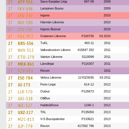
27
ATY-526
Savo-Karjalan Linja
697-09
2009
27
FKV-696
Lampinen Buses
2009
27
LYU-747
Ingves
2010
27
IKU-590
Härmän Liikenne
2010
27
LYU-747
Ingves Bussar
2010
27
FOC-972
Oulaisten Liikenne
P100735
03.2010
27
KRS-536
TuKL
463-11
2011
27
NHV-312
Valkeakosken Liikenn
415847 292
2011
27
ETO-279
Vainion Liikenne
S110099
2011
27
MKK-861
Länsilinjat
P116307
2011
27
YZV-933
Revon
2011
27
ESE-784
Vekka Liikenne
11Y0Z0035
03.2011
27
JIJ-273
Porin Linjat
614-12
2012
27
LLR-570
Oubus
P126673
2012
27
GKI-328
OlliBus
2012
27
IKE-527
Haldin&Rose
1246-1
2012
27
UXZ-227
TKL
P135050
2013
27
MZC-813
V-S Bussipalvelut
P133621
2013
27
JLP-779
Revon
417092 796
2013