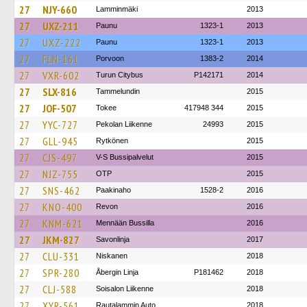
27
NJY-660
Lamminmäki
2013
27
UXZ-211
Paunu
1323-1
2013
27
UXZ-222
Paunu
1323-1
2013
27
FLN-161
Porvoon
1383-2
2014
27
VXR-602
Turun Citybus
P142171
2014
27
SLX-816
Tammelundin
2015
27
JOF-507
Tokee
417948 344
2015
27
YYC-727
Pekolan Liikenne
24993
2015
27
GLL-945
Rytkönen
2015
27
CJS-497
V-S Bussipalvelut
2015
27
NJZ-755
OTP
2015
27
SNS-462
Paakinaho
1528-2
2016
27
KNO-400
Revon
2016
27
KNM-621
Mennään Bussilla
2016
27
JKM-827
Savonlinja
2017
27
CLU-331
Niskanen
2018
27
SPR-280
Åbergin Linja
P181462
2018
27
CLJ-588
Soisalon Liikenne
2018
27
XYR-561
Rautalammin Auto
2018