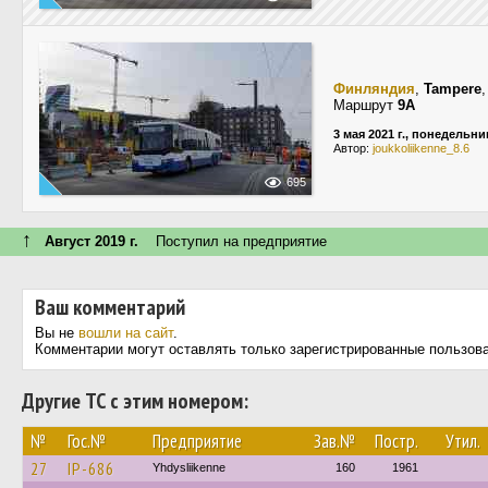
Финляндия
,
Tampere
Маршрут
9A
3 мая 2021 г., понедельни
Автор:
joukkoliikenne_8.6
695
↑
Август 2019 г.
Поступил на предприятие
Ваш комментарий
Вы не
вошли на сайт
.
Комментарии могут оставлять только зарегистрированные пользов
Другие ТС с этим номером:
№
Гос.№
Предприятие
Зав.№
Постр.
Утил.
27
IP-686
Yhdysliikenne
160
1961