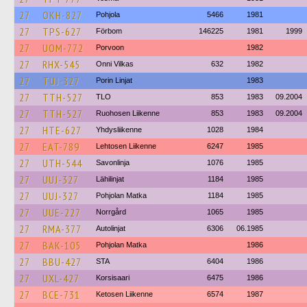
27
OKH-827
Pohjola
5466
1981
27
TPS-627
Förbom
146225
1981
1999
27
UOM-772
Porvoon
1982
27
RHX-545
Onni Vilkas
632
1982
27
TUJ-327
Porin Linjat
1983
27
TTH-527
TLO
853
1983
09.2004
27
TTH-527
Ruohosen Liikenne
853
1983
09.2004
27
HTE-627
Yhdysliikenne
1028
1984
27
EAT-789
Lehtosen Liikenne
6247
1985
27
UTH-544
Savonlinja
1076
1985
27
UUJ-327
Lähilinjat
1184
1985
27
UUJ-327
Pohjolan Matka
1184
1985
27
UUE-227
Norrgård
1065
1985
27
RMA-377
Autolinjat
6306
06.1985
27
BAK-105
Pohjolan Matka
1986
27
BBU-427
STA
6404
1986
27
UXL-427
Korsisaari
6475
1986
27
BCE-731
Ketosen Liikenne
6574
1987