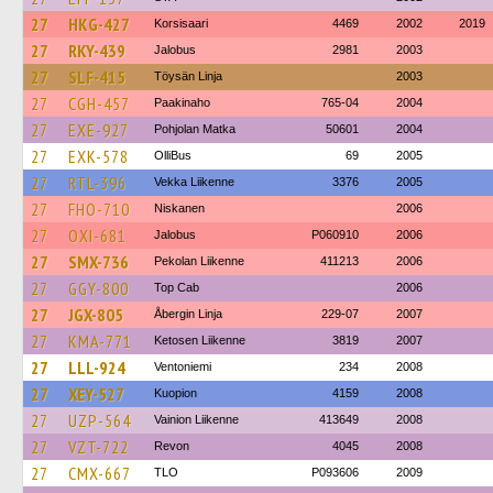
27
HKG-427
Korsisaari
4469
2002
2019
27
RKY-439
Jalobus
2981
2003
27
SLF-415
Töysän Linja
2003
27
CGH-457
Paakinaho
765-04
2004
27
EXE-927
Pohjolan Matka
50601
2004
27
EXK-578
OlliBus
69
2005
27
RTL-396
Vekka Liikenne
3376
2005
27
FHO-710
Niskanen
2006
27
OXI-681
Jalobus
P060910
2006
27
SMX-736
Pekolan Liikenne
411213
2006
27
GGY-800
Top Cab
2006
27
JGX-805
Åbergin Linja
229-07
2007
27
KMA-771
Ketosen Liikenne
3819
2007
27
LLL-924
Ventoniemi
234
2008
27
XEY-527
Kuopion
4159
2008
27
UZP-564
Vainion Liikenne
413649
2008
27
VZT-722
Revon
4045
2008
27
CMX-667
TLO
P093606
2009