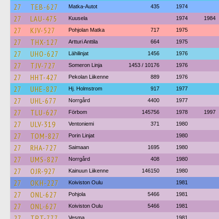
27
TEB-627
Matka-Autot
435
1974
27
LAU-475
Kuusela
1974
1984
27
KJV-527
Pohjolan Matka
717
1975
27
THX-127
Artturi Anttila
664
1975
27
UHO-627
Lähilinjat
1456
1976
27
TJV-727
Someron Linja
1453 / 10176
1976
27
HHT-427
Pekolan Liikenne
889
1976
27
UHE-827
Hj. Holmstrom
917
1977
27
UHL-677
Norrgård
4400
1977
27
TLU-627
Förbom
145756
1978
1997
27
ULV-319
Ventoniemi
371
1980
27
TOM-827
Porin Linjat
1980
27
RHA-727
Saimaan
1695
1980
27
UMS-827
Norrgård
408
1980
27
OJR-927
Kainuun Liikenne
146150
1980
27
OKH-227
Koiviston Oulu
1981
27
ONL-627
Pohjola
5466
1981
27
ONL-627
Koiviston Oulu
5466
1981
27
TPT-777
Vesma
1981