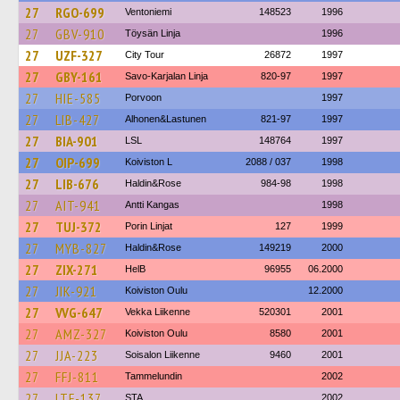
27
RGO-699
Ventoniemi
148523
1996
27
GBV-910
Töysän Linja
1996
27
UZF-327
City Tour
26872
1997
27
GBY-161
Savo-Karjalan Linja
820-97
1997
27
HIE-585
Porvoon
1997
27
LIB-427
Alhonen&Lastunen
821-97
1997
27
BIA-901
LSL
148764
1997
27
OIP-699
Koiviston L
2088 / 037
1998
27
LIB-676
Haldin&Rose
984-98
1998
27
AIT-941
Antti Kangas
1998
27
TUJ-372
Porin Linjat
127
1999
27
MYB-827
Haldin&Rose
149219
2000
27
ZIX-271
HelB
96955
06.2000
27
JIK-921
Koiviston Oulu
12.2000
27
VVG-647
Vekka Liikenne
520301
2001
27
AMZ-327
Koiviston Oulu
8580
2001
27
JJA-223
Soisalon Liikenne
9460
2001
27
FFJ-811
Tammelundin
2002
27
LTF-137
STA
2002