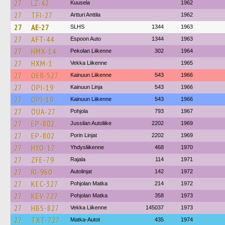
27
LZ-42
Kuusela
1962
27
TFI-27
Artturi Anttila
1962
27
AE-27
SLHS
1344
1963
27
AFT-44
Espoon Auto
1344
1963
27
HMX-14
Pekolan Liikenne
302
1964
27
HXM-1
Vekka Liikenne
1965
27
OER-527
Kainuun Liikenne
543
1966
27
OPI-19
Kainuun Linja
543
1966
27
OPI-19
Kainuun Liikenne
543
1966
27
OUA-27
Pohjola
793
1967
27
EP-802
Jussilan Autoliike
2202
1969
27
EP-802
Porin Linjat
2202
1969
27
HYO-17
Yhdysliikenne
468
1970
27
ZFE-79
Rajala
114
1971
27
RI-960
Autolinjat
142
1972
27
KEC-327
Pohjolan Matka
214
1972
27
KEV-727
Pohjolan Matka
358
1973
27
HBS-827
Vekka Liikenne
145037
1973
27
TXT-727
Matka-Autot
435
1974