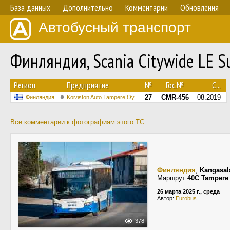
База данных
Дополнительно
Комментарии
Обновления
Автобусный транспорт
Финляндия, Scania Citywide LE 
Регион
Предприятие
№
Гос.№
С...
27
CMR-456
08.2019
Финляндия
Koiviston Auto Tampere Oy
Все комментарии к фотографиям этого ТС
Финляндия
,
Kangasal
Маршрут
40C Tampere 
26 марта 2025 г., среда
Автор:
Eurobus
378