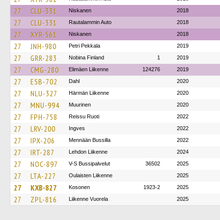
27
CLU-331
Niskanen
2018
27
CLU-331
Rautalammin Auto
2018
27
XYR-561
Niskanen
2018
27
JNH-980
Petri Pekkala
2019
27
GRR-283
Nobina Finland
1
2019
27
CMG-280
Elimäen Liikenne
124276
2019
27
ESB-702
Dahl
2020
27
NLU-327
Härmän Liikenne
2020
27
MNU-994
Muurinen
2020
27
FPH-758
Reissu Ruoti
2022
27
LRV-200
Ingves
2022
27
IPX-206
Mennään Bussilla
2022
27
IRT-287
Lehdon Liikenne
2024
27
NOC-897
V-S Bussipalvelut
36502
2025
27
LTA-227
Oulaisten Liikenne
2025
27
KXB-827
Kosonen
1923-2
2025
27
ZPL-816
Liikenne Vuorela
2025