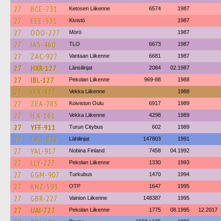
27
BCE-731
Ketosen Liikenne
6574
1987
27
EEE-531
Kivistö
1987
27
OOO-227
Mörö
1987
27
IAS-460
TLO
6673
1987
27
ZAC-927
Vantaan Liikenne
6681
1987
27
HXR-127
Länsilinjat
2084
02.1987
27
IBL-127
Pekolan Liikenne
969-88
1988
27
IAX-427
Vekka Liikenne
1988
27
ZEA-283
Koiviston Oulu
6917
1989
27
IEA-161
Vekka Liikenne
4298
1989
27
YFF-911
Turun Citybus
602
1989
27
FAU-832
Lähilinjat
147803
1991
27
YAL-917
Nobina Finland
7458
04.1992
27
LLY-227
Pekolan Liikenne
1330
1993
27
GGM-907
Turkubus
1470
1994
27
KNZ-593
OTP
1647
1995
27
GBR-227
Vainion Liikenne
148387
1995
27
UAI-727
Pekolan Liikenne
1775
08.1995
12.2017