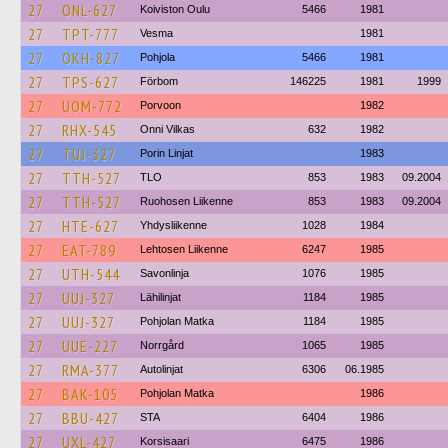
27
ONL-627
Koiviston Oulu
5466
1981
27
TPT-777
Vesma
1981
27
OKH-827
Pohjola
5466
1981
27
TPS-627
Förbom
146225
1981
1999
27
UOM-772
Porvoon
1982
27
RHX-545
Onni Vilkas
632
1982
27
TUJ-327
Porin Linjat
1983
27
TTH-527
TLO
853
1983
09.2004
27
TTH-527
Ruohosen Liikenne
853
1983
09.2004
27
HTE-627
Yhdysliikenne
1028
1984
27
EAT-789
Lehtosen Liikenne
6247
1985
27
UTH-544
Savonlinja
1076
1985
27
UUJ-327
Lähilinjat
1184
1985
27
UUJ-327
Pohjolan Matka
1184
1985
27
UUE-227
Norrgård
1065
1985
27
RMA-377
Autolinjat
6306
06.1985
27
BAK-105
Pohjolan Matka
1986
27
BBU-427
STA
6404
1986
27
UXL-427
Korsisaari
6475
1986