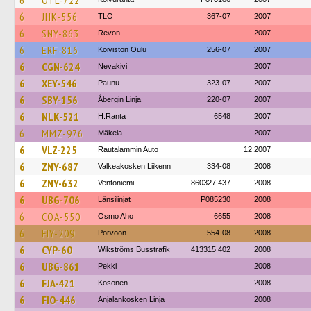
6
OTL-722
6
JHK-556
TLO
367-07
2007
6
SNY-863
Revon
2007
6
ERF-816
Koiviston Oulu
256-07
2007
6
CGN-624
Nevakivi
2007
6
XEY-546
Paunu
323-07
2007
6
SBY-156
Åbergin Linja
220-07
2007
6
NLK-521
H.Ranta
6548
2007
6
MMZ-976
Mäkela
2007
6
VLZ-225
Rautalammin Auto
12.2007
6
ZNY-687
Valkeakosken Liikenn
334-08
2008
6
ZNY-632
Ventoniemi
860327 437
2008
6
UBG-706
Länsilinjat
P085230
2008
6
COA-550
Osmo Aho
6655
2008
6
FIY-209
Porvoon
554-08
2008
6
CYP-60
Wikströms Busstrafik
413315 402
2008
6
UBG-861
Pekki
2008
6
FJA-421
Kosonen
2008
6
FIO-446
Anjalankosken Linja
2008