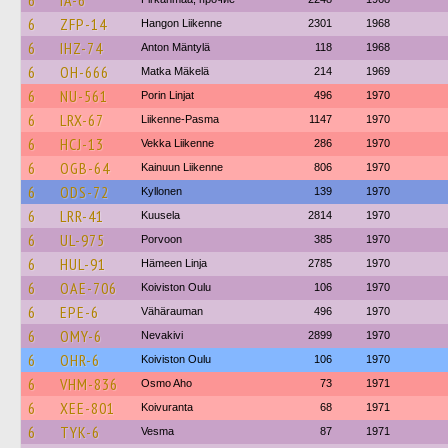
6
IA-6
6
ZFP-14
Hangon Liikenne
2301
1968
6
IHZ-74
Anton Mäntylä
118
1968
6
OH-666
Matka Mäkelä
214
1969
6
NU-561
Porin Linjat
496
1970
6
LRX-67
Liikenne-Pasma
1147
1970
6
HCJ-13
Vekka Liikenne
286
1970
6
OGB-64
Kainuun Liikenne
806
1970
6
ODS-72
Kyllonen
139
1970
6
LRR-41
Kuusela
2814
1970
6
UL-975
Porvoon
385
1970
6
HUL-91
Hämeen Linja
2785
1970
6
OAE-706
Koiviston Oulu
106
1970
6
EPE-6
Vähärauman
496
1970
6
OMY-6
Nevakivi
2899
1970
6
OHR-6
Koiviston Oulu
106
1970
6
VHM-836
Osmo Aho
73
1971
6
XEE-801
Koivuranta
68
1971
6
TYK-6
Vesma
87
1971