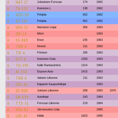
6
HAT-27
Jokioisten-Forssan
174
1962
6
TA-152
Koiviston L
138
1962
6
OCD-30
Pohjola
652
1962
6
OT-597
Pohjola
652
1962
6
HFH-32
Niemisen Linjat
356
1963
6
ON-24
Mörö
1963
6
SS-869
Enon
235
1963
6
TKB-6
Kivistö
211
1963
6
TIE-6
Förbom
185
1963
6
OCT-6
Koiviston Oulu
1393
1963
6
TU-595
Kalle Rantasärkkä
1314
1963
6
AI-550
Espoon Auto
1415
1963
6
TKB-6
Vainion Liikenne
211
1963
6
ODL-61
Kajaanin Kaupunkilinjat
1963
6
GF-800
Jokisen Liikenne
208
1963
1975
6
GN-659
Autolinjat
243
1964
6
TTE-51
Forssan Liikenne
219
1964
6
YDG-82
Järviseudun Linja
1965
6
LVD-45
Kittilä
1823
1965