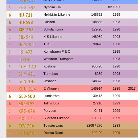
6
BGN-255
6
ZGX-797
Nyholm Tmi
02.1997
6
HIJ-711
Heikkilän Liikenne
148832
1998
6
HIJ-598
Laitinen
148835
1998
6
XIB-355
Sukulan Linja
129-98
1998
6
SIL-549
K-S Liikenne
148959
1998
6
NCM-947
TuKL
90470
1998
6
IIS-493
Komulainen P & O
1998
6
IIJ-190
Wendelin Transport
1998
6
CCM-149
Koskinen
905-98
1998
6
BHY-421
Turkubus
8259
1998
6
GCN-146
Vesanen
148828
1998
6
XUU-214
E. Ahonen
148914
1998
2017
6
GEB-500
Lundström
30413
1999
6
ENF-997
Talma Bus
27218
1999
6
KRS-676
Porvoon
C471
1999
6
MXI-143
Suorsan Liikenne
130-98
1999
6
CCV-796
Töysän Linja
2208 / 270
1999
6
KIU-839
Reissu Ruoti
192-99
1999