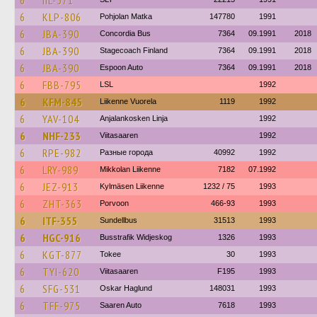
6
IIL-571
6
KLP-806
Pohjolan Matka
147780
1991
6
JBA-390
Concordia Bus
7364
09.1991
2018
6
JBA-390
Stagecoach Finland
7364
09.1991
2018
6
JBA-390
Espoon Auto
7364
09.1991
2018
6
FBB-795
LSL
1992
6
KFM-845
Liikenne Vuorela
1119
1992
6
YAV-104
Anjalankosken Linja
1992
6
NHF-233
Viitasaaren
1992
6
RPE-982
Разные города
40992
1992
6
LRY-989
Mikkolan Liikenne
7182
07.1992
6
JEZ-913
Kylmäsen Liikenne
1232 / 75
1993
6
ZHT-363
Porvoon
466-93
1993
6
ITF-355
Sundellbus
31513
1993
6
HGC-916
Busstrafik Widjeskog
1326
1993
6
KGT-877
Tokee
30
1993
6
TYI-620
Viitasaaren
F195
1993
6
SFG-531
Oskar Haglund
148031
1993
6
TFF-975
Saaren Auto
7618
1993