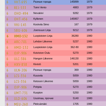
6
VHT-695
Разные города
145899
1979
6
REJ-533
Toimi Vento
4883
1979
6
OHO-494
Nevakivi
9282
1979
6
OHT-456
Kyllonen
145957
1979
6
VHJ-145
Koskela Simo
167
1979
6
SBU-606
Joensuun Linja
9212
1979
6
HMO-132
Luopioisten Linja
36280
1980
6
ARC-701
Lehdon Liikenne
5237
1980
6
HMO-132
Luopioisten Linja
362-80
1980
6
OJP-906
Koiviston Oulu
5270
1980
6
ULC-386
Hangon Liikenne
146130
1980
6
HXV-858
Kivistö
5201
1980
6
ULN-206
Разные города
369
1980
6
LCS-356
Kuusela
5059
1980
6
LCS-356
Ketosen Liikenne
5059
1980
6
OJP-906
Pohjola
5270
1980
6
UMT-731
Kuopion
5250
1980
6
ULO-606
Uusimaa, прочие
5140
1980
6
MEU-260
Pieksämäki
1705
1980