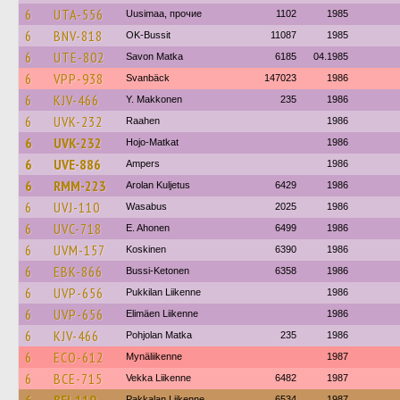
6
UTA-556
Uusimaa, прочие
1102
1985
6
BNV-818
OK-Bussit
11087
1985
6
UTE-802
Savon Matka
6185
04.1985
6
VPP-938
Svanbäck
147023
1986
6
KJV-466
Y. Makkonen
235
1986
6
UVK-232
Raahen
1986
6
UVK-232
Hojo-Matkat
1986
6
UVE-886
Ampers
1986
6
RMM-223
Arolan Kuljetus
6429
1986
6
UVJ-110
Wasabus
2025
1986
6
UVC-718
E. Ahonen
6499
1986
6
UVM-157
Koskinen
6390
1986
6
EBK-866
Bussi-Ketonen
6358
1986
6
UVP-656
Pukkilan Liikenne
1986
6
UVP-656
Elimäen Liikenne
1986
6
KJV-466
Pohjolan Matka
235
1986
6
ECO-612
Mynäliikenne
1987
6
BCE-715
Vekka Liikenne
6482
1987
Pakkalan Liikenne
6534
1987