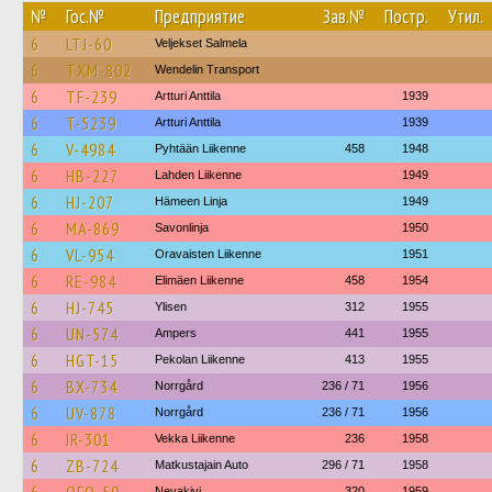
№
Гос.№
Предприятие
Зав.№
Постр.
Утил.
6
LTJ-60
Veljekset Salmela
6
TXM-802
Wendelin Transport
6
TF-239
Artturi Anttila
1939
6
T-5239
Artturi Anttila
1939
6
V-4984
Pyhtään Liikenne
458
1948
6
HB-227
Lahden Liikenne
1949
6
HJ-207
Hämeen Linja
1949
6
MA-869
Savonlinja
1950
6
VL-954
Oravaisten Liikenne
1951
6
RE-984
Elimäen Liikenne
458
1954
6
HJ-745
Ylisen
312
1955
6
UN-574
Ampers
441
1955
6
HGT-15
Pekolan Liikenne
413
1955
6
BX-734
Norrgård
236 / 71
1956
6
UV-878
Norrgård
236 / 71
1956
6
IR-301
Vekka Liikenne
236
1958
6
ZB-724
Matkustajain Auto
296 / 71
1958
Nevakivi
320
1959