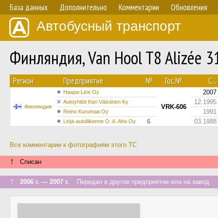
База данных
Дополнительно
Комментарии
Обновления
Автобусный транспорт
Финляндия, Van Hool T8 Alizée 
Регион
Предприятие
№
Гос.№
С...
2007
Haapa-Line Oy
12.1995
Autoyhtiöt Kari Väisänen Ky
VRK-606
Финляндия
1991
Reino Kurumaa Oy
6
03.1988
Linja-autoliikenne O. A. Aho Oy
Все комментарии к фотографиям этого ТС
↑
Списан
↑
2006 г. — 2007 г.
Передан в другое предприятие или на завод