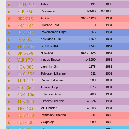
6
UMM-206
Tyllilä
5134
1980
6
XEB-360
Viitasaaren
329-80
02.1980
6
OKC-298
A-Bus
966 / 1126
1981
6
GBA-484
Liikenne Joki
10
1981
6
UOA-717
Rovaniemen Linjat
5366
1981
6
OJX-206
Koiviston Oulu
1769
1981
6
TPB-306
Artturi Anttila
1732
1981
6
OKC-298
Nevakivi
966 / 1126
1981
6
VLK-170
Ingves Bussar
146290
1981
6
HOA-888
Lamminmäki
1178
1981
6
UMO-336
Toivosen Liikenne
511
1981
6
TPN-106
Vainion Liikenne
5398
1981
6
XEO-960
Töysän Linja
575
1981
6
ANM-106
Friherrsin Auto
483
1981
6
TPB-800
Elimäen Liikenne
146224
1981
6
TRS-303
ML-Charter
146308
1981
6
HOB-100
Pakkalan Liikenne
1211
1982
6
UOT-800
Ykspetäjä
680
1982
LSL
1982