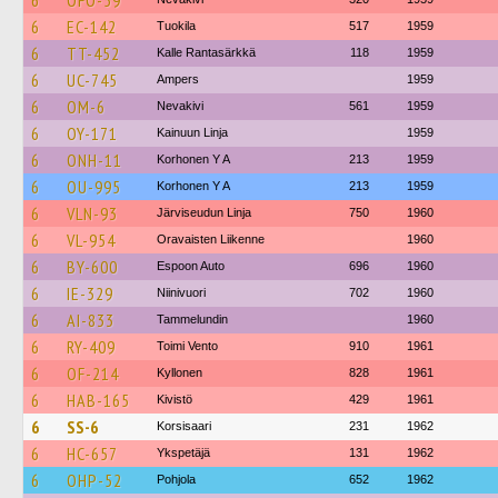
6
OFO-59
6
EC-142
Tuokila
517
1959
6
TT-452
Kalle Rantasärkkä
118
1959
6
UC-745
Ampers
1959
6
OM-6
Nevakivi
561
1959
6
OY-171
Kainuun Linja
1959
6
ONH-11
Korhonen Y A
213
1959
6
OU-995
Korhonen Y A
213
1959
6
VLN-93
Järviseudun Linja
750
1960
6
VL-954
Oravaisten Liikenne
1960
6
BY-600
Espoon Auto
696
1960
6
IE-329
Niinivuori
702
1960
6
AI-833
Tammelundin
1960
6
RY-409
Toimi Vento
910
1961
6
OF-214
Kyllonen
828
1961
6
HAB-165
Kivistö
429
1961
6
SS-6
Korsisaari
231
1962
6
HC-657
Ykspetäjä
131
1962
6
OHP-52
Pohjola
652
1962