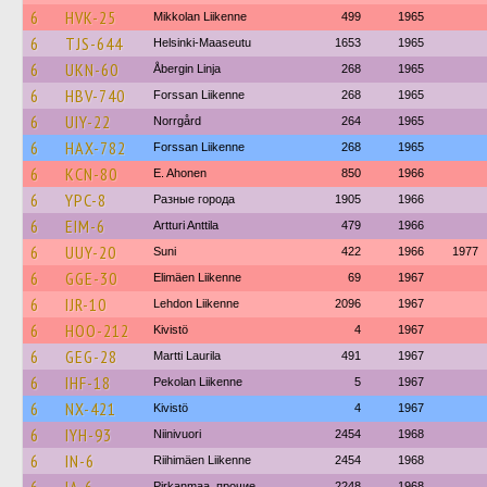
6
HVK-25
Mikkolan Liikenne
499
1965
6
TJS-644
Helsinki-Maaseutu
1653
1965
6
UKN-60
Åbergin Linja
268
1965
6
HBV-740
Forssan Liikenne
268
1965
6
UIY-22
Norrgård
264
1965
6
HAX-782
Forssan Liikenne
268
1965
6
KCN-80
E. Ahonen
850
1966
6
YPC-8
Разные города
1905
1966
6
EIM-6
Artturi Anttila
479
1966
6
UUY-20
Suni
422
1966
1977
6
GGE-30
Elimäen Liikenne
69
1967
6
IJR-10
Lehdon Liikenne
2096
1967
6
HOO-212
Kivistö
4
1967
6
GEG-28
Martti Laurila
491
1967
6
IHF-18
Pekolan Liikenne
5
1967
6
NX-421
Kivistö
4
1967
6
IYH-93
Niinivuori
2454
1968
6
IN-6
Riihimäen Liikenne
2454
1968
Pirkanmaa, прочие
2248
1968