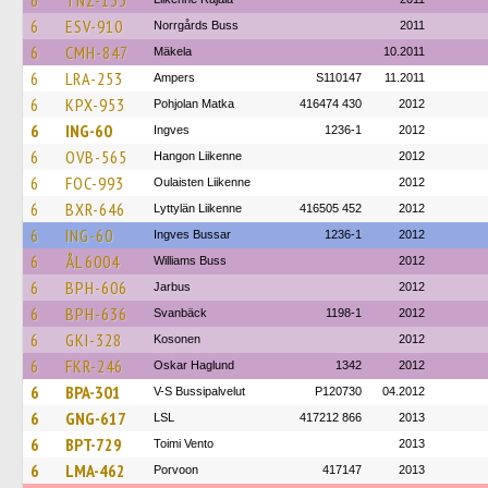
6
TNZ-135
6
ESV-910
Norrgårds Buss
2011
6
CMH-847
Mäkela
10.2011
6
LRA-253
Ampers
S110147
11.2011
6
KPX-953
Pohjolan Matka
416474 430
2012
6
ING-60
Ingves
1236-1
2012
6
OVB-565
Hangon Liikenne
2012
6
FOC-993
Oulaisten Liikenne
2012
6
BXR-646
Lyttylän Liikenne
416505 452
2012
6
ING-60
Ingves Bussar
1236-1
2012
6
ÅL 6004
Williams Buss
2012
6
BPH-606
Jarbus
2012
6
BPH-636
Svanbäck
1198-1
2012
6
GKI-328
Kosonen
2012
6
FKR-246
Oskar Haglund
1342
2012
6
BPA-301
V-S Bussipalvelut
P120730
04.2012
6
GNG-617
LSL
417212 866
2013
6
BPT-729
Toimi Vento
2013
6
LMA-462
Porvoon
417147
2013