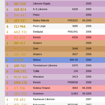
6
VKI-350
Liikenne Rajala
2005
6
JGB-824
K-S Liikenne
6209
2005
6
OAI-667
Pekki
2005
6
HEY-397
Matka Mäkelä
P052022
09.2005
6
CLI-966
Porin Linjat
3685
2006
6
AHZ-551
Eteläpää
P061441
2006
6
JKJ-606
Kivistö
6316
2006
6
INY-422
Ampers
2006
6
MSZ-678
Dahl
3548
2006
6
IOE-590
Ampers
3627
2006
6
JCS-51
Mobus
895-05
2006
6
GHI-762
Toreniuksen Liikenne
6370
2006
6
FHK-191
Tyllilä
134
2006
6
MLM-466
Wasabus
3413
2006
6
KMA-206
Kivistö
P058026
2006
6
JJT-306
Nobina Finland
3664
06.2006
6
UBZ-935
Koskinen
11463
08.2006
6
FIK-682
Kauhavan Liikenne
2007
Koivuranta
P070186
2007