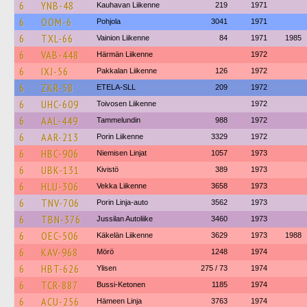
6
YNB-48
Kauhavan Liikenne
219
1971
6
OOM-6
Pohjola
3041
1971
6
TXL-66
Vainion Liikenne
84
1971
1985
6
VAB-448
Härmän Liikenne
1972
6
IXJ-56
Pakkalan Liikenne
126
1972
6
ZKR-58
ETELA-SLL
209
1972
6
UHC-609
Toivosen Liikenne
1972
6
AAL-449
Tammelundin
988
1972
6
AAR-213
Porin Liikenne
3329
1972
6
HBC-906
Niemisen Linjat
1057
1973
6
UBK-131
Kivistö
389
1973
6
HLU-306
Vekka Liikenne
3658
1973
6
TNV-706
Porin Linja-auto
3562
1973
6
TBN-376
Jussilan Autoliike
3460
1973
6
OEC-506
Käkelän Liikenne
3629
1973
1988
6
KAV-968
Mörö
1248
1974
6
HBT-626
Ylisen
275 / 73
1974
6
TCR-887
Bussi-Ketonen
1185
1974
6
ACU-256
Hämeen Linja
3763
1974