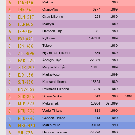
6
ICN-486
Mäkela
1989
6
JNK-66
Osmo Aho
6977
1989
6
ELN-517
Oras Liikenne
724
1989
6
IEU-606
Mäntylä
1989
6
IEP-406
Hämeen Linja
581
1989
6
EYZ-671
Kyllonen
147488
1989
6
ICN-486
Tokee
1989
6
ZEC-896
Hyvinkään Liikenne
639
1989
6
FAB-220
Åbergin Linja
225-89
1989
6
ZBX-296
Ragnar Norrgård
13181
1989
6
EJX-156
Matka-Autot
1989
6
SJT-830
Ketosen Liikenne
15828
1989
6
BNV-868
Pakkalan Liikenne
15929
1989
6
XLK-845
Savon Matka
643
1989
2001
6
MJP-678
Pieksämäki
13704
02.1989
6
NFU-796
Veolia Finland
813
1990
6
NFU-796
Connex Finland
813
1990
6
MKC-420
MatkaPeura
30178
1990
6
SJL-726
Hangon Liikenne
275-90
1990