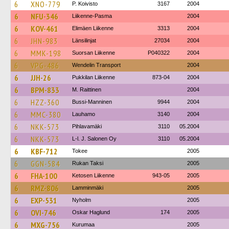
6
XNO-779
P. Koivisto
3167
2004
6
NFU-346
Liikenne-Pasma
2004
6
KOV-461
Elimäen Liikenne
3313
2004
6
JHN-983
Länsilinjat
27034
2004
6
MMK-198
Suorsan Liikenne
P040322
2004
6
VPG-486
Wendelin Transport
2004
6
JJH-26
Pukkilan Liikenne
873-04
2004
6
BPM-833
M. Raittinen
2004
6
HZZ-360
Bussi-Manninen
9944
2004
6
MMC-380
Lauhamo
3140
2004
6
NKK-573
Pihlavamäki
3110
05.2004
6
NKK-573
L-l. J. Salonen Oy
3110
05.2004
6
KBF-712
Tokee
2005
6
GGN-584
Rukan Taksi
2005
6
FHA-100
Ketosen Liikenne
943-05
2005
6
RMZ-806
Lamminmäki
2005
6
EXP-531
Nyholm
2005
6
OVI-746
Oskar Haglund
174
2005
6
MXG-756
Kurumaa
2005