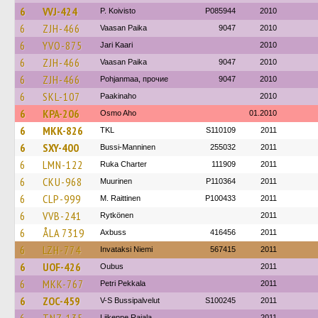
6
VVJ-424
P. Koivisto
P085944
2010
6
ZJH-466
Vaasan Paika
9047
2010
6
YVO-875
Jari Kaari
2010
6
ZJH-466
Vaasan Paika
9047
2010
6
ZJH-466
Pohjanmaa, прочие
9047
2010
6
SKL-107
Paakinaho
2010
6
KPA-206
Osmo Aho
01.2010
6
MKK-826
TKL
S110109
2011
6
SXY-400
Bussi-Manninen
255032
2011
6
LMN-122
Ruka Charter
111909
2011
6
CKU-968
Muurinen
P110364
2011
6
CLP-999
M. Raittinen
P100433
2011
6
VVB-241
Rytkönen
2011
6
ÅLA 7319
Axbuss
416456
2011
6
LZH-774
Invataksi Niemi
567415
2011
6
UOF-426
Oubus
2011
6
MKK-767
Petri Pekkala
2011
6
ZOC-459
V-S Bussipalvelut
S100245
2011
Liikenne Rajala
2011