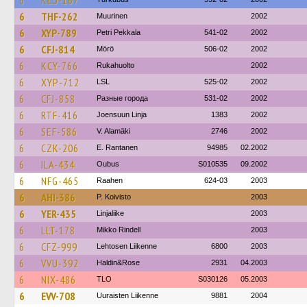
6
KLU-167
6
THF-262
Muurinen
2002
6
XYP-789
Petri Pekkala
541-02
2002
6
CFJ-814
Mörö
506-02
2002
6
KCY-766
Rukahuolto
2002
6
XYP-712
LSL
525-02
2002
6
CFJ-858
Разные города
531-02
2002
6
RTF-416
Joensuun Linja
1383
2002
6
SEF-586
V. Alamäki
2746
2002
6
CZK-206
E. Rantanen
94985
02.2002
6
ILA-434
Oubus
S010535
09.2002
6
NFG-465
Raahen
624-03
2003
6
AHI-386
P. Koivisto
2003
6
YER-435
Linjaliike
2003
6
LLT-178
Mikko Rindell
2003
6
CFZ-999
Lehtosen Liikenne
6800
2003
6
VVU-392
Haldin&Rose
2931
04.2003
6
NIX-486
TLO
S030126
05.2003
6
EVV-708
Uuraisten Liikenne
9881
2004