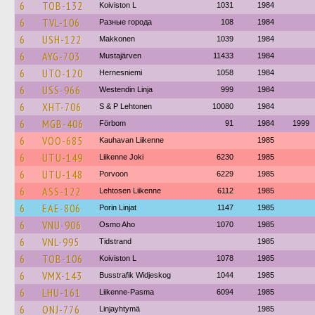
6
TOB-132
Koiviston L
1031
1984
6
TVL-106
Разные города
108
1984
6
USH-122
Makkonen
1039
1984
6
AYG-703
Mustajärven
11433
1984
6
UTO-120
Hernesniemi
1058
1984
6
USS-966
Westendin Linja
999
1984
6
XHT-706
S & P Lehtonen
10080
1984
6
MGB-406
Förbom
91
1984
1999
6
VOO-685
Kauhavan Liikenne
1985
6
UTU-149
Liikenne Joki
6230
1985
6
UTU-148
Porvoon
6229
1985
6
ASS-122
Lehtosen Liikenne
6112
1985
6
EAE-806
Porin Linjat
1147
1985
6
VNU-906
Osmo Aho
1070
1985
6
VNL-995
Tidstrand
1985
6
TOB-106
Koiviston L
1078
1985
6
VMX-143
Busstrafik Widjeskog
1044
1985
6
LHU-161
Liikenne-Pasma
6094
1985
6
ONJ-776
Linjayhtymä
1985