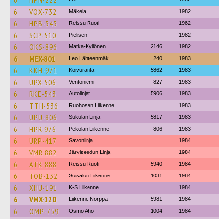
6
HPN-222
6
VOX-732
Mäkela
1982
6
HPB-343
Reissu Ruoti
1982
6
SCP-510
Pielisen
1982
6
OKS-896
Matka-Kyllönen
2146
1982
6
MEX-801
Leo Lähteenmäki
240
1983
6
KKH-971
Koivuranta
5862
1983
6
UPX-506
Ventoniemi
827
1983
6
RKE-543
Autolinjat
5906
1983
6
TTH-536
Ruohosen Liikenne
1983
6
UPU-806
Sukulan Linja
5817
1983
6
HPR-976
Pekolan Liikenne
806
1983
6
URP-417
Savonlinja
1984
6
VMR-882
Järviseudun Linja
1984
6
ATK-888
Reissu Ruoti
5940
1984
6
TOB-132
Soisalon Liikenne
1031
1984
6
XHU-191
K-S Liikenne
1984
6
VMX-120
Liikenne Norppa
5981
1984
6
OMP-759
Osmo Aho
1004
1984