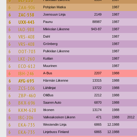
6
BEI-110
6
ZAA-906
Pohjolan Matka
1987
6
ZAC-558
Joensuun Linja
2149
1987
6
UXX-443
Paunu
88987
1987
6
IAO-988
Mikkolan Liikenne
943-87
1987
6
VRS-408
Dahl
1987
6
VRS-408
Grönberg
1987
6
OOT-703
Pulkkilan Liikenne
1987
6
LKE-260
Kutilan
1987
6
ECO-612
Muurinen
1987
6
IBH-246
A-Bus
2207
1988
6
AYG-695
Härmän Liikenne
13315
1988
6
ZCS-106
Lähilinjat
13722
1988
6
ZBP-460
OlliBus
2212
1988
6
BKX-696
Saaren Auto
6870
1988
6
KKM-628
Itkonen
13174
1988
6
IBC-206
Valkeakosken Liikenn
471
1988
2012
6
EKA-735
Westendin Linja
6865
12.1988
6
EKA-735
Linjebuss Finland
6865
12.1988