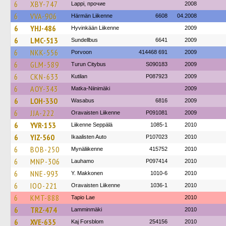
6
XBY-747
Lappi, прочие
2008
6
VVA-906
Härmän Liikenne
6608
04.2008
6
YHJ-486
Hyvinkään Liikenne
2009
6
LMC-513
Sundellbus
6641
2009
6
NKK-556
Porvoon
414468 691
2009
6
GLM-589
Turun Citybus
S090183
2009
6
CKN-633
Kutilan
P087923
2009
6
AOY-343
Matka-Niinimäki
2009
6
LOH-330
Wasabus
6816
2009
6
JJA-222
Oravaisten Liikenne
P091081
2009
6
YVR-153
Liikenne Seppälä
1085-1
2010
6
YIZ-560
Ikaalisten Auto
P107023
2010
6
BOB-250
Mynäliikenne
415752
2010
6
MNP-306
Lauhamo
P097414
2010
6
NNE-993
Y. Makkonen
1010-6
2010
6
IOO-221
Oravaisten Liikenne
1036-1
2010
6
KMT-888
Tapio Lae
2010
6
TRZ-474
Lamminmäki
2010
6
XVE-635
Kaj Forsblom
254156
2010