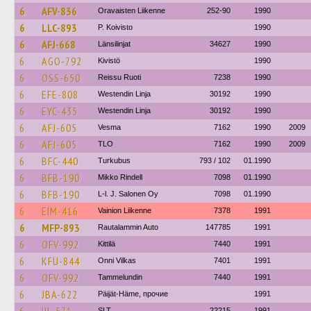
6
AFV-836
Oravaisten Liikenne
252-90
1990
6
LLC-893
P. Koivisto
1990
6
AFJ-668
Länsilinjat
34627
1990
6
AGO-792
Kivistö
1990
6
OSS-650
Reissu Ruoti
7238
1990
6
EFE-808
Westendin Linja
30192
1990
6
EYC-435
Westendin Linja
30192
1990
6
AFJ-605
Vesma
7162
1990
2009
6
AFJ-605
TLO
7162
1990
2009
6
BFC-440
Turkubus
793 / 102
01.1990
6
BFB-190
Mikko Rindell
7098
01.1990
6
BFB-190
L-l. J. Salonen Oy
7098
01.1990
6
EIM-416
Vainion Liikenne
7378
1991
6
MFP-893
Rautalammin Auto
147785
1991
6
OFV-992
Kittilä
7440
1991
6
KFU-844
Onni Vilkas
7401
1991
6
OFV-992
Tammelundin
7440
1991
6
JBA-622
Päijät-Häme, прочие
1991
SLT
22215
1991