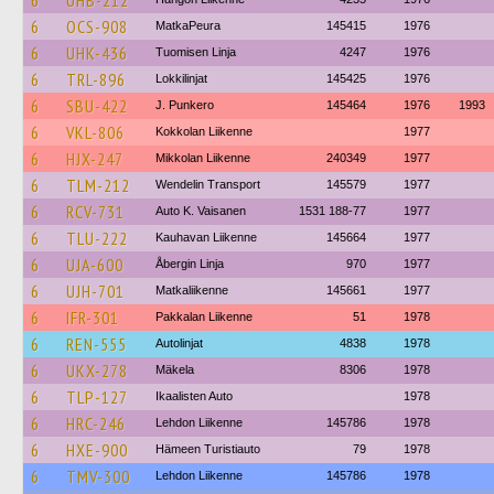
6
UHB-212
6
OCS-908
MatkaPeura
145415
1976
6
UHK-436
Tuomisen Linja
4247
1976
6
TRL-896
Lokkilinjat
145425
1976
6
SBU-422
J. Punkero
145464
1976
1993
6
VKL-806
Kokkolan Liikenne
1977
6
HJX-247
Mikkolan Liikenne
240349
1977
6
TLM-212
Wendelin Transport
145579
1977
6
RCV-731
Auto K. Vaisanen
1531 188-77
1977
6
TLU-222
Kauhavan Liikenne
145664
1977
6
UJA-600
Åbergin Linja
970
1977
6
UJH-701
Matkaliikenne
145661
1977
6
IFR-301
Pakkalan Liikenne
51
1978
6
REN-555
Autolinjat
4838
1978
6
UKX-278
Mäkela
8306
1978
6
TLP-127
Ikaalisten Auto
1978
6
HRC-246
Lehdon Liikenne
145786
1978
6
HXE-900
Hämeen Turistiauto
79
1978
6
TMV-300
Lehdon Liikenne
145786
1978