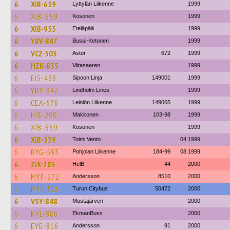
6
XIB-659
Lyttylän Liikenne
1999
6
XIB-659
Kosonen
1999
6
XIB-953
Eteläpää
1999
6
YBV-847
Bussi-Ketonen
1999
6
VCZ-503
Astor
672
1999
6
HZK-835
Viitasaaren
1999
6
EIS-438
Sipoon Linja
149001
1999
6
YBV-847
Lindholm Lines
1999
6
CEA-676
Leiniön Liikenne
149065
1999
6
HIS-299
Makkonen
103-98
1999
6
XIB-659
Kosonen
1999
6
XIB-539
Toimi Vento
04.1999
6
BYG-593
Pohjolan Liikenne
184-99
08.1999
6
ZIX-283
HelB
44
2000
6
MYF-272
Andersson
8510
2000
6
MYF-526
Turun Citybus
50472
2000
6
VSY-848
Mustajärven
2000
6
KYL-906
EkmanBuss
2000
6
EYG-816
Andersson
91
2000