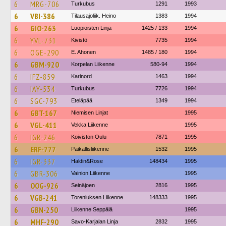
6
MRG-706
Turkubus
1291
1993
6
VBI-386
Tilausajoliik. Heino
1383
1994
6
GIO-263
Luopioisten Linja
1425 / 133
1994
6
YVL-731
Kivistö
7735
1994
6
OGE-290
E. Ahonen
1485 / 180
1994
6
GBM-920
Korpelan Liikenne
580-94
1994
6
IFZ-859
Karinord
1463
1994
6
IAY-534
Turkubus
7726
1994
6
SGC-793
Eteläpää
1349
1994
6
GBT-167
Niemisen Linjat
1995
6
VGL-411
Vekka Liikenne
1995
6
IGR-246
Koiviston Oulu
7871
1995
6
ERF-777
Paikallisliikenne
1532
1995
6
IGR-337
Haldin&Rose
148434
1995
6
GBR-306
Vainion Liikenne
1995
6
OOG-926
Seinäjoen
2816
1995
6
VGB-241
Toreniuksen Liikenne
148333
1995
6
GBN-250
Liikenne Seppälä
1995
6
MHF-290
Savo-Karjalan Linja
2832
1995