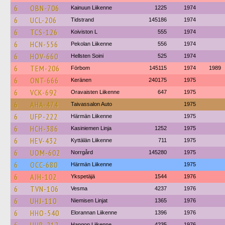
6
OBN-706
Kainuun Liikenne
1225
1974
6
UCL-206
Tidstrand
145186
1974
6
TCS-126
Koiviston L
555
1974
6
HCN-556
Pekolan Liikenne
556
1974
6
HOV-660
Hellsten Soini
525
1974
6
TEM-206
Förbom
145115
1974
1989
6
ONT-666
Keränen
240175
1975
6
VCK-692
Oravaisten Liikenne
647
1975
6
AHA-474
Taivassalon Auto
1975
6
UFP-222
Härmän Liikenne
1975
6
HCH-386
Kasiniemen Linja
1252
1975
6
HEV-432
Kyttälän Liikenne
711
1975
6
UOM-602
Norrgård
145280
1975
6
OCC-680
Härmän Liikenne
1975
6
AJH-102
Ykspetäjä
1544
1976
6
TVN-106
Vesma
4237
1976
6
UHJ-110
Niemisen Linjat
1365
1976
6
HHO-540
Elorannan Liikenne
1396
1976
Hangon Liikenne
4235
1976