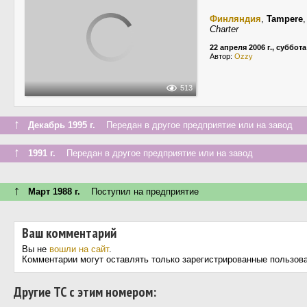
Финляндия
,
Tampere
Charter
22 апреля 2006 г., суббота
Автор:
Ozzy
513
↑
Декабрь 1995 г.
Передан в другое предприятие или на завод
↑
1991 г.
Передан в другое предприятие или на завод
↑
Март 1988 г.
Поступил на предприятие
Ваш комментарий
Вы не
вошли на сайт
.
Комментарии могут оставлять только зарегистрированные пользов
Другие ТС с этим номером: