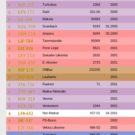
6
SUY-227
Turkubus
2369
2000
6
KPV-777
Dahl
331-00
2000
6
ILE-506
Mäkela
90983
2000
6
XOG-539
Svanbäck
9183
01.2000
6
VXM-134
Ampers
9284
05.2000
6
LJF-784
Tammelundin
99369
2001
6
EAE-806
Porin Linjat
8621
2001
6
GHY-154
Soisalon Liikenne
2632
2001
6
SKM-850
E. Ahonen
2733
2001
6
RRY-120
OlliBus
232255
2001
6
SYO-806
Lauhamo
2001
6
XYK-726
Raahen
71
2001
6
TYO-483
Matka-Niinimäki
2001
6
MHF-318
Vesma
2001
6
HZA-281
Ventoniemi
1044
2001
6
LFX-652
Net-Matkat
437-01
04.2001
6
INF-547
PS-Bussi
2002
6
EZI-760
Vekka Liikenne
486-02
2002
Turkubus
592-02
2002