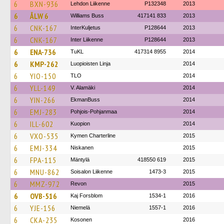
6
BXN-936
Lehdon Liikenne
P132348
2013
6
ÅLW 6
Williams Buss
417141 833
2013
6
CNK-167
InterKuljetus
P128644
2013
6
CNK-167
Inter Liikenne
P128644
2013
6
ENA-736
TuKL
417314 8955
2014
6
KMP-262
Luopioisten Linja
2014
6
YIO-150
TLO
2014
6
YLL-149
V. Alamäki
2014
6
YIN-266
EkmanBuss
2014
6
EMJ-283
Pohjois-Pohjanmaa
2014
6
ILL-602
Kuopion
2014
6
VXO-535
Kymen Charterline
2015
6
EMJ-334
Niskanen
2015
6
FPA-115
Mäntylä
418550 619
2015
6
MNU-862
Soisalon Liikenne
1473-3
2015
6
MMZ-972
Revon
2015
6
OVB-516
Kaj Forsblom
1534-1
2016
6
YJE-156
Niemelä
1557-1
2016
6
CKA-235
Kosonen
2016