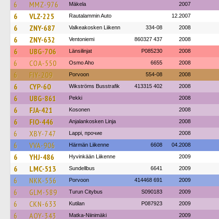
6
MMZ-976
Mäkela
2007
6
VLZ-225
Rautalammin Auto
12.2007
6
ZNY-687
Valkeakosken Liikenn
334-08
2008
6
ZNY-632
Ventoniemi
860327 437
2008
6
UBG-706
Länsilinjat
P085230
2008
6
COA-550
Osmo Aho
6655
2008
6
FIY-209
Porvoon
554-08
2008
6
CYP-60
Wikströms Busstrafik
413315 402
2008
6
UBG-861
Pekki
2008
6
FJA-421
Kosonen
2008
6
FIO-446
Anjalankosken Linja
2008
6
XBY-747
Lappi, прочие
2008
6
VVA-906
Härmän Liikenne
6608
04.2008
6
YHJ-486
Hyvinkään Liikenne
2009
6
LMC-513
Sundellbus
6641
2009
6
NKK-556
Porvoon
414468 691
2009
6
GLM-589
Turun Citybus
S090183
2009
6
CKN-633
Kutilan
P087923
2009
6
AOY-343
Matka-Niinimäki
2009