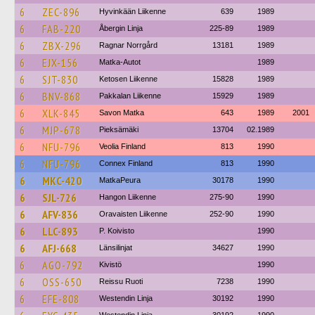
6
ZEC-896
Hyvinkään Liikenne
639
1989
6
FAB-220
Åbergin Linja
225-89
1989
6
ZBX-296
Ragnar Norrgård
13181
1989
6
EJX-156
Matka-Autot
1989
6
SJT-830
Ketosen Liikenne
15828
1989
6
BNV-868
Pakkalan Liikenne
15929
1989
6
XLK-845
Savon Matka
643
1989
2001
6
MJP-678
Pieksämäki
13704
02.1989
6
NFU-796
Veolia Finland
813
1990
6
NFU-796
Connex Finland
813
1990
6
MKC-420
MatkaPeura
30178
1990
6
SJL-726
Hangon Liikenne
275-90
1990
6
AFV-836
Oravaisten Liikenne
252-90
1990
6
LLC-893
P. Koivisto
1990
6
AFJ-668
Länsilinjat
34627
1990
6
AGO-792
Kivistö
1990
6
OSS-650
Reissu Ruoti
7238
1990
6
EFE-808
Westendin Linja
30192
1990