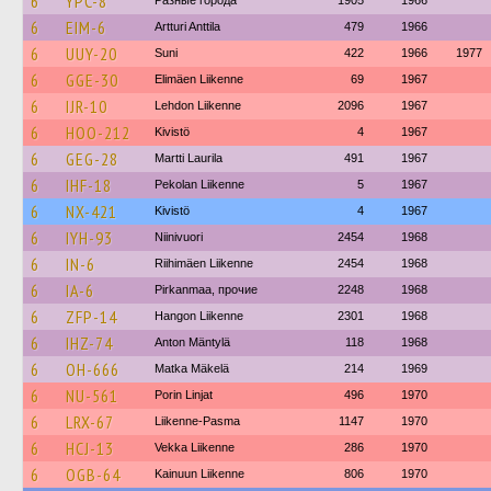
6
YPC-8
Разные города
1905
1966
6
EIM-6
Artturi Anttila
479
1966
6
UUY-20
Suni
422
1966
1977
6
GGE-30
Elimäen Liikenne
69
1967
6
IJR-10
Lehdon Liikenne
2096
1967
6
HOO-212
Kivistö
4
1967
6
GEG-28
Martti Laurila
491
1967
6
IHF-18
Pekolan Liikenne
5
1967
6
NX-421
Kivistö
4
1967
6
IYH-93
Niinivuori
2454
1968
6
IN-6
Riihimäen Liikenne
2454
1968
6
IA-6
Pirkanmaa, прочие
2248
1968
6
ZFP-14
Hangon Liikenne
2301
1968
6
IHZ-74
Anton Mäntylä
118
1968
6
OH-666
Matka Mäkelä
214
1969
6
NU-561
Porin Linjat
496
1970
6
LRX-67
Liikenne-Pasma
1147
1970
6
HCJ-13
Vekka Liikenne
286
1970
6
OGB-64
Kainuun Liikenne
806
1970