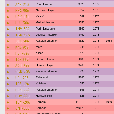
6
AAR-213
Porin Liikenne
3329
1972
6
HBC-906
Niemisen Linjat
1057
1973
6
UBK-131
Kivistö
389
1973
6
HLU-306
Vekka Liikenne
3658
1973
6
TNV-706
Porin Linja-auto
3562
1973
6
TBN-376
Jussilan Autoliike
3460
1973
6
OEC-506
Käkelän Liikenne
3629
1973
1988
6
KAV-968
Mörö
1248
1974
6
HBT-626
Ylisen
275 / 73
1974
6
TCR-887
Bussi-Ketonen
1185
1974
6
ACU-256
Hämeen Linja
3763
1974
6
OBN-706
Kainuun Liikenne
1225
1974
6
UCL-206
Tidstrand
145186
1974
6
TCS-126
Koiviston L
555
1974
6
HCN-556
Pekolan Liikenne
556
1974
6
HOV-660
Hellsten Soini
525
1974
6
TEM-206
Förbom
145115
1974
1989
6
ONT-666
Keränen
240175
1975