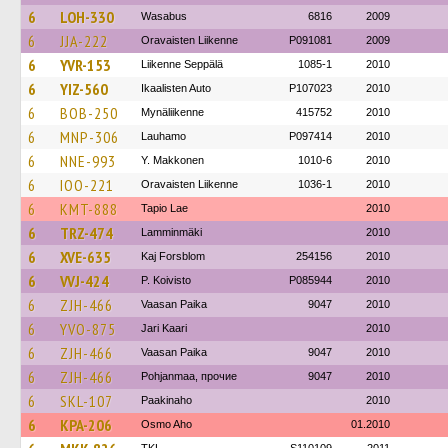
6
LOH-330
Wasabus
6816
2009
6
JJA-222
Oravaisten Liikenne
P091081
2009
6
YVR-153
Liikenne Seppälä
1085-1
2010
6
YIZ-560
Ikaalisten Auto
P107023
2010
6
BOB-250
Mynäliikenne
415752
2010
6
MNP-306
Lauhamo
P097414
2010
6
NNE-993
Y. Makkonen
1010-6
2010
6
IOO-221
Oravaisten Liikenne
1036-1
2010
6
KMT-888
Tapio Lae
2010
6
TRZ-474
Lamminmäki
2010
6
XVE-635
Kaj Forsblom
254156
2010
6
VVJ-424
P. Koivisto
P085944
2010
6
ZJH-466
Vaasan Paika
9047
2010
6
YVO-875
Jari Kaari
2010
6
ZJH-466
Vaasan Paika
9047
2010
6
ZJH-466
Pohjanmaa, прочие
9047
2010
6
SKL-107
Paakinaho
2010
6
KPA-206
Osmo Aho
01.2010