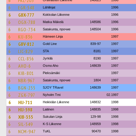
6
FKL-203
Oravaisten Liikenne
148625
1996
6
EGR-548
Lähilinjat
1996
6
GBX-777
Kokkolan Liikenne
1996
6
OGX-788
Matka Mäkelä
148586
1996
6
RGO-734
Satakunta, прочие
148504
1996
6
KIJ-836
Hämeen Linja
1997
6
GBV-812
Gold Line
839-97
1997
6
LIC-829
STA
8181
1997
6
CCL-856
Jyrkilä
8190
1997
6
AHO-6
Osmo Aho
148639
1997
6
KIB-801
Pieksämäki
1997
6
NBR-967
Satakunta, прочие
1804
1997
6
BGN-255
SJOY TRavel
148639
1997
6
ZGX-797
Nyholm Tmi
02.1997
6
HIJ-711
Heikkilän Liikenne
148832
1998
6
HIJ-598
Laitinen
148835
1998
6
XIB-355
Sukulan Linja
129-98
1998
6
SIL-549
K-S Liikenne
148959
1998
6
NCM-947
TuKL
90470
1998