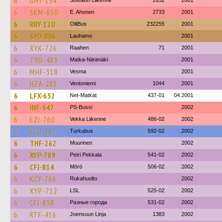
6
GHY-154
Soisalon Liikenne
2632
2001
6
SKM-850
E. Ahonen
2733
2001
6
RRY-120
OlliBus
232255
2001
6
SYO-806
Lauhamo
2001
6
XYK-726
Raahen
71
2001
6
TYO-483
Matka-Niinimäki
2001
6
MHF-318
Vesma
2001
6
HZA-281
Ventoniemi
1044
2001
6
LFX-652
Net-Matkat
437-01
04.2001
6
INF-547
PS-Bussi
2002
6
EZI-760
Vekka Liikenne
486-02
2002
6
KLU-167
Turkubus
592-02
2002
6
THF-262
Muurinen
2002
6
XYP-789
Petri Pekkala
541-02
2002
6
CFJ-814
Mörö
506-02
2002
6
KCY-766
Rukahuolto
2002
6
XYP-712
LSL
525-02
2002
6
CFJ-858
Разные города
531-02
2002
6
RTF-416
Joensuun Linja
1383
2002