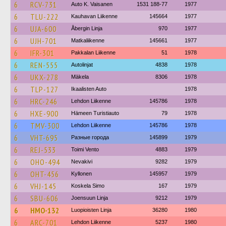
6
RCV-731
Auto K. Vaisanen
1531 188-77
1977
6
TLU-222
Kauhavan Liikenne
145664
1977
6
UJA-600
Åbergin Linja
970
1977
6
UJH-701
Matkaliikenne
145661
1977
6
IFR-301
Pakkalan Liikenne
51
1978
6
REN-555
Autolinjat
4838
1978
6
UKX-278
Mäkela
8306
1978
6
TLP-127
Ikaalisten Auto
1978
6
HRC-246
Lehdon Liikenne
145786
1978
6
HXE-900
Hämeen Turistiauto
79
1978
6
TMV-300
Lehdon Liikenne
145786
1978
6
VHT-695
Разные города
145899
1979
6
REJ-533
Toimi Vento
4883
1979
6
OHO-494
Nevakivi
9282
1979
6
OHT-456
Kyllonen
145957
1979
6
VHJ-145
Koskela Simo
167
1979
6
SBU-606
Joensuun Linja
9212
1979
6
HMO-132
Luopioisten Linja
36280
1980
6
ARC-701
Lehdon Liikenne
5237
1980