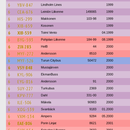
6
YBV-847
Lindholm Lines
1999
6
CEA-676
Leiniön Liikenne
149065
1999
6
HIS-299
Makkonen
103-98
1999
6
XIB-659
Kosonen
1999
6
XIB-539
Toimi Vento
04.1999
6
BYG-593
Pohjolan Liikenne
184-99
08.1999
6
ZIX-283
HelB
44
2000
6
MYF-272
Andersson
8510
2000
6
MYF-526
Turun Citybus
50472
2000
6
VSY-848
Mustajärven
2000
6
KYL-906
EkmanBuss
2000
6
EYG-816
Andersson
91
2000
6
SUY-227
Turkubus
2369
2000
6
KPV-777
Dahl
331-00
2000
6
ILE-506
Mäkela
90983
2000
6
XOG-539
Svanbäck
9183
01.2000
6
VXM-134
Ampers
9284
05.2000
6
EAE-806
Porin Linjat
8621
2001