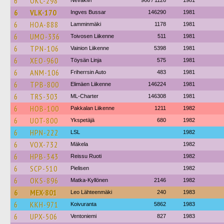
6
OKC-298
Nevakivi
966 / 1126
1981
6
VLK-170
Ingves Bussar
146290
1981
6
HOA-888
Lamminmäki
1178
1981
6
UMO-336
Toivosen Liikenne
511
1981
6
TPN-106
Vainion Liikenne
5398
1981
6
XEO-960
Töysän Linja
575
1981
6
ANM-106
Friherrsin Auto
483
1981
6
TPB-800
Elimäen Liikenne
146224
1981
6
TRS-303
ML-Charter
146308
1981
6
HOB-100
Pakkalan Liikenne
1211
1982
6
UOT-800
Ykspetäjä
680
1982
6
HPN-222
LSL
1982
6
VOX-732
Mäkela
1982
6
HPB-343
Reissu Ruoti
1982
6
SCP-510
Pielisen
1982
6
OKS-896
Matka-Kyllönen
2146
1982
6
MEX-801
Leo Lähteenmäki
240
1983
6
KKH-971
Koivuranta
5862
1983
6
UPX-506
Ventoniemi
827
1983