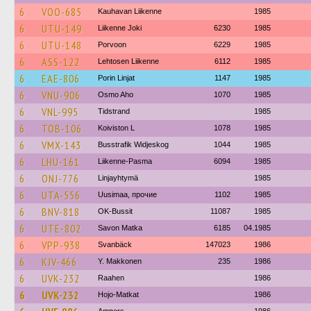
6
VOO-685
Kauhavan Liikenne
1985
6
UTU-149
Liikenne Joki
6230
1985
6
UTU-148
Porvoon
6229
1985
6
ASS-122
Lehtosen Liikenne
6112
1985
6
EAE-806
Porin Linjat
1147
1985
6
VNU-906
Osmo Aho
1070
1985
6
VNL-995
Tidstrand
1985
6
TOB-106
Koiviston L
1078
1985
6
VMX-143
Busstrafik Widjeskog
1044
1985
6
LHU-161
Liikenne-Pasma
6094
1985
6
ONJ-776
Linjayhtymä
1985
6
UTA-556
Uusimaa, прочие
1102
1985
6
BNV-818
OK-Bussit
11087
1985
6
UTE-802
Savon Matka
6185
04.1985
6
VPP-938
Svanbäck
147023
1986
6
KJV-466
Y. Makkonen
235
1986
6
UVK-232
Raahen
1986
6
UVK-232
Hojo-Matkat
1986