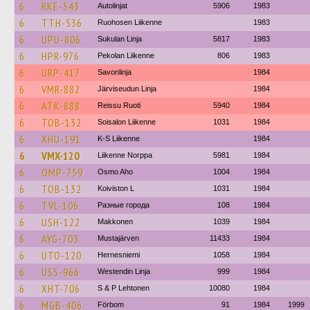
6
RKE-543
Autolinjat
5906
1983
6
TTH-536
Ruohosen Liikenne
1983
6
UPU-806
Sukulan Linja
5817
1983
6
HPR-976
Pekolan Liikenne
806
1983
6
URP-417
Savonlinja
1984
6
VMR-882
Järviseudun Linja
1984
6
ATK-888
Reissu Ruoti
5940
1984
6
TOB-132
Soisalon Liikenne
1031
1984
6
XHU-191
K-S Liikenne
1984
6
VMX-120
Liikenne Norppa
5981
1984
6
OMP-759
Osmo Aho
1004
1984
6
TOB-132
Koiviston L
1031
1984
6
TVL-106
Разные города
108
1984
6
USH-122
Makkonen
1039
1984
6
AYG-703
Mustajärven
11433
1984
6
UTO-120
Hernesniemi
1058
1984
6
USS-966
Westendin Linja
999
1984
6
XHT-706
S & P Lehtonen
10080
1984
6
MGB-406
Förbom
91
1984
1999