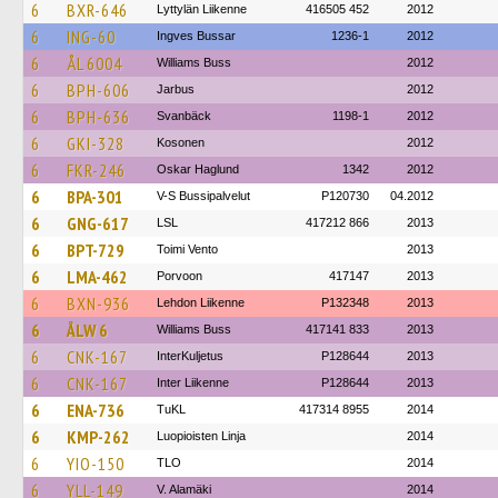
6
BXR-646
Lyttylän Liikenne
416505 452
2012
6
ING-60
Ingves Bussar
1236-1
2012
6
ÅL 6004
Williams Buss
2012
6
BPH-606
Jarbus
2012
6
BPH-636
Svanbäck
1198-1
2012
6
GKI-328
Kosonen
2012
6
FKR-246
Oskar Haglund
1342
2012
6
BPA-301
V-S Bussipalvelut
P120730
04.2012
6
GNG-617
LSL
417212 866
2013
6
BPT-729
Toimi Vento
2013
6
LMA-462
Porvoon
417147
2013
6
BXN-936
Lehdon Liikenne
P132348
2013
6
ÅLW 6
Williams Buss
417141 833
2013
6
CNK-167
InterKuljetus
P128644
2013
6
CNK-167
Inter Liikenne
P128644
2013
6
ENA-736
TuKL
417314 8955
2014
6
KMP-262
Luopioisten Linja
2014
6
YIO-150
TLO
2014
6
YLL-149
V. Alamäki
2014