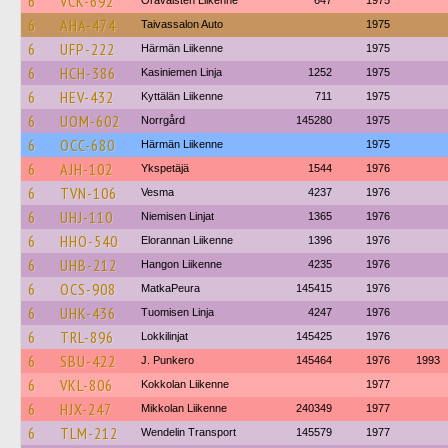
6
VCK-692
Oravaisten Liikenne
647
1975
6
AHA-474
Taivassalon Auto
1975
6
UFP-222
Härmän Liikenne
1975
6
HCH-386
Kasiniemen Linja
1252
1975
6
HEV-432
Kyttälän Liikenne
711
1975
6
UOM-602
Norrgård
145280
1975
6
OCC-680
Härmän Liikenne
1975
6
AJH-102
Ykspetäjä
1544
1976
6
TVN-106
Vesma
4237
1976
6
UHJ-110
Niemisen Linjat
1365
1976
6
HHO-540
Elorannan Liikenne
1396
1976
6
UHB-212
Hangon Liikenne
4235
1976
6
OCS-908
MatkaPeura
145415
1976
6
UHK-436
Tuomisen Linja
4247
1976
6
TRL-896
Lokkilinjat
145425
1976
6
SBU-422
J. Punkero
145464
1976
1993
6
VKL-806
Kokkolan Liikenne
1977
6
HJX-247
Mikkolan Liikenne
240349
1977
6
TLM-212
Wendelin Transport
145579
1977