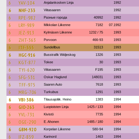
6
YAV-104
Anjalankosken Linja
1992
6
NHF-233
Viitasaaren
1992
6
RPE-982
Разные города
40992
1992
6
LRY-989
Mikkolan Liikenne
7182
07.1992
6
JEZ-913
Kylmäsen Liikenne
1232 / 75
1993
6
ZHT-363
Porvoon
466-93
1993
6
ITF-355
Sundellbus
31513
1993
6
HGC-916
Busstrafik Widjeskog
1326
1993
6
KGT-877
Tokee
30
1993
6
TYI-620
Viitasaaren
F195
1993
6
SFG-531
Oskar Haglund
148031
1993
6
TFF-975
Saaren Auto
7618
1993
6
MRG-706
Turkubus
1291
1993
6
VBI-386
Tilausajoliik. Heino
1383
1994
6
GIO-263
Luopioisten Linja
1425 / 133
1994
6
YVL-731
Kivistö
7735
1994
6
OGE-290
E. Ahonen
1485 / 180
1994
6
GBM-920
Korpelan Liikenne
580-94
1994
6
IFZ-859
Karinord
1463
1994