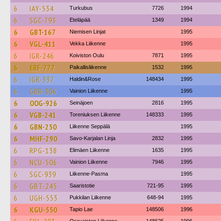
6
IAY-534
Turkubus
7726
1994
6
SGC-793
Eteläpää
1349
1994
6
GBT-167
Niemisen Linjat
1995
6
VGL-411
Vekka Liikenne
1995
6
IGR-246
Koiviston Oulu
7871
1995
6
ERF-777
Paikallisliikenne
1532
1995
6
IGR-337
Haldin&Rose
148434
1995
6
GBR-306
Vainion Liikenne
1995
6
OOG-926
Seinäjoen
2816
1995
6
VGB-241
Toreniuksen Liikenne
148333
1995
6
GBN-250
Liikenne Seppälä
1995
6
MHF-290
Savo-Karjalan Linja
2832
1995
6
RPG-138
Elimäen Liikenne
1635
1995
6
NCU-506
Vainion Liikenne
7946
1995
6
SGC-939
Liikenne-Pasma
1995
6
GBT-245
Saaristotie
721-95
1995
6
UGH-553
Pukkilan Liikenne
648-94
1995
6
KGU-550
Tapio Lae
148506
1996