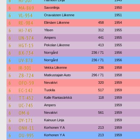
6
HJ-207
Hämeen Linja
1949
6
MA-869
Savonlinja
1950
6
VL-954
Oravaisten Liikenne
1951
6
RE-984
Elimäen Liikenne
458
1954
6
HJ-745
Ylisen
312
1955
6
UN-574
Ampers
441
1955
6
HGT-15
Pekolan Liikenne
413
1955
6
BX-734
Norrgård
236 / 71
1956
6
UV-878
Norrgård
236 / 71
1956
6
IR-301
Vekka Liikenne
236
1958
6
ZB-724
Matkustajain Auto
296 / 71
1958
6
OFO-59
Nevakivi
320
1959
6
EC-142
Tuokila
517
1959
6
TT-452
Kalle Rantasärkkä
118
1959
6
UC-745
Ampers
1959
6
OM-6
Nevakivi
561
1959
6
OY-171
Kainuun Linja
1959
6
ONH-11
Korhonen Y A
213
1959
6
OU-995
Korhonen Y A
213
1959