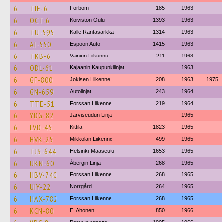
6
TIE-6
Förbom
185
1963
6
OCT-6
Koiviston Oulu
1393
1963
6
TU-595
Kalle Rantasärkkä
1314
1963
6
AI-550
Espoon Auto
1415
1963
6
TKB-6
Vainion Liikenne
211
1963
6
ODL-61
Kajaanin Kaupunkilinjat
1963
6
GF-800
Jokisen Liikenne
208
1963
1975
6
GN-659
Autolinjat
243
1964
6
TTE-51
Forssan Liikenne
219
1964
6
YDG-82
Järviseudun Linja
1965
6
LVD-45
Kittilä
1823
1965
6
HVK-25
Mikkolan Liikenne
499
1965
6
TJS-644
Helsinki-Maaseutu
1653
1965
6
UKN-60
Åbergin Linja
268
1965
6
HBV-740
Forssan Liikenne
268
1965
6
UIY-22
Norrgård
264
1965
6
HAX-782
Forssan Liikenne
268
1965
6
KCN-80
E. Ahonen
850
1966