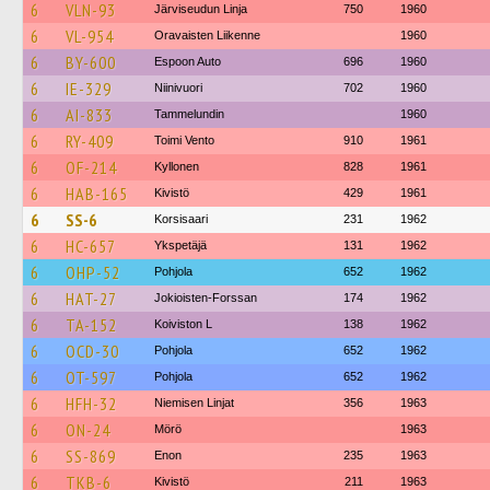
6
VLN-93
Järviseudun Linja
750
1960
6
VL-954
Oravaisten Liikenne
1960
6
BY-600
Espoon Auto
696
1960
6
IE-329
Niinivuori
702
1960
6
AI-833
Tammelundin
1960
6
RY-409
Toimi Vento
910
1961
6
OF-214
Kyllonen
828
1961
6
HAB-165
Kivistö
429
1961
6
SS-6
Korsisaari
231
1962
6
HC-657
Ykspetäjä
131
1962
6
OHP-52
Pohjola
652
1962
6
HAT-27
Jokioisten-Forssan
174
1962
6
TA-152
Koiviston L
138
1962
6
OCD-30
Pohjola
652
1962
6
OT-597
Pohjola
652
1962
6
HFH-32
Niemisen Linjat
356
1963
6
ON-24
Mörö
1963
6
SS-869
Enon
235
1963
6
TKB-6
Kivistö
211
1963