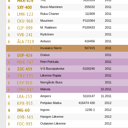
6
MKK-826
TKL
S110109
2011
6
SXY-400
Bussi-Manninen
255032
2011
6
LMN-122
Ruka Charter
111909
2011
6
CKU-968
Muurinen
P110364
2011
6
CLP-999
M. Raittinen
P100433
2011
6
VVB-241
Rytkönen
2011
6
ÅLA 7319
Axbuss
416456
2011
6
LZH-774
Invataksi Niemi
567415
2011
6
UOF-426
Oubus
2011
6
MKK-767
Petri Pekkala
2011
6
ZOC-459
V-S Bussipalvelut
S100245
2011
6
TNZ-135
Liikenne Rajala
2011
6
ESV-910
Norrgårds Buss
2011
6
CMH-847
Mäkela
10.2011
6
LRA-253
Ampers
S110147
11.2011
6
KPX-953
Pohjolan Matka
416474 430
2012
6
ING-60
Ingves
1236-1
2012
6
OVB-565
Hangon Liikenne
2012
6
FOC-993
Oulaisten Liikenne
2012