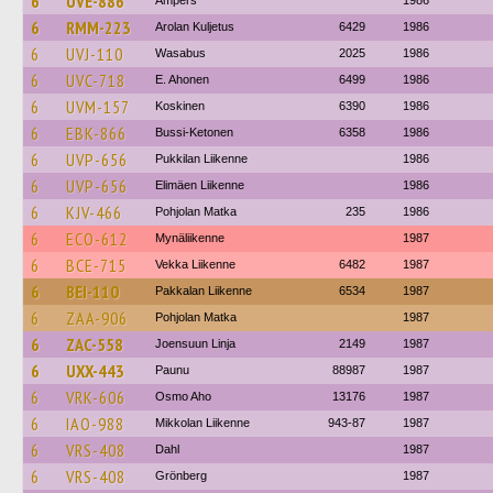
6
UVE-886
Ampers
1986
6
RMM-223
Arolan Kuljetus
6429
1986
6
UVJ-110
Wasabus
2025
1986
6
UVC-718
E. Ahonen
6499
1986
6
UVM-157
Koskinen
6390
1986
6
EBK-866
Bussi-Ketonen
6358
1986
6
UVP-656
Pukkilan Liikenne
1986
6
UVP-656
Elimäen Liikenne
1986
6
KJV-466
Pohjolan Matka
235
1986
6
ECO-612
Mynäliikenne
1987
6
BCE-715
Vekka Liikenne
6482
1987
6
BEI-110
Pakkalan Liikenne
6534
1987
6
ZAA-906
Pohjolan Matka
1987
6
ZAC-558
Joensuun Linja
2149
1987
6
UXX-443
Paunu
88987
1987
6
VRK-606
Osmo Aho
13176
1987
6
IAO-988
Mikkolan Liikenne
943-87
1987
6
VRS-408
Dahl
1987
6
VRS-408
Grönberg
1987