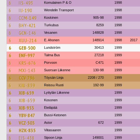
6
IIS-493
Komulainen P & O
1998
6
IIJ-190
Wendelin Transport
1998
6
CCM-149
Koskinen
905-98
1998
6
BHY-421
Turkubus
8259
1998
6
GCN-146
Vesanen
148828
1998
6
XUU-214
E. Ahonen
148914
1998
2017
6
GEB-500
Lundström
30413
1999
6
ENF-997
Talma Bus
27218
1999
6
KRS-676
Porvoon
C471
1999
6
MXI-143
Suorsan Liikenne
130-98
1999
6
CCV-796
Töysän Linja
2208 / 270
1999
6
KIU-839
Reissu Ruoti
192-99
1999
6
XIB-659
Lyttylän Liikenne
1999
6
XIB-659
Kosonen
1999
6
XIB-953
Eteläpää
1999
6
YBV-847
Bussi-Ketonen
1999
6
VCZ-503
Astor
672
1999
6
HZK-835
Viitasaaren
1999
6
EIS-438
Sipoon Linja
149001
1999