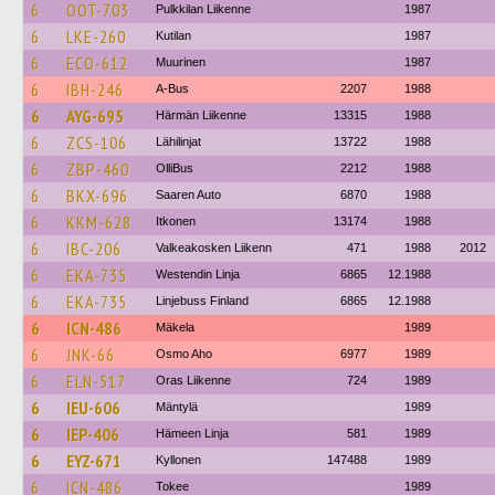
6
OOT-703
Pulkkilan Liikenne
1987
6
LKE-260
Kutilan
1987
6
ECO-612
Muurinen
1987
6
IBH-246
A-Bus
2207
1988
6
AYG-695
Härmän Liikenne
13315
1988
6
ZCS-106
Lähilinjat
13722
1988
6
ZBP-460
OlliBus
2212
1988
6
BKX-696
Saaren Auto
6870
1988
6
KKM-628
Itkonen
13174
1988
6
IBC-206
Valkeakosken Liikenn
471
1988
2012
6
EKA-735
Westendin Linja
6865
12.1988
6
EKA-735
Linjebuss Finland
6865
12.1988
6
ICN-486
Mäkela
1989
6
JNK-66
Osmo Aho
6977
1989
6
ELN-517
Oras Liikenne
724
1989
6
IEU-606
Mäntylä
1989
6
IEP-406
Hämeen Linja
581
1989
6
EYZ-671
Kyllonen
147488
1989
6
ICN-486
Tokee
1989