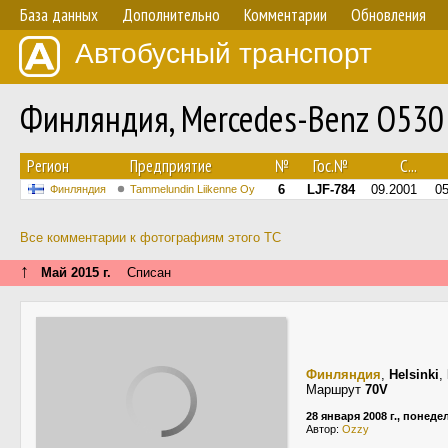
База данных
Дополнительно
Комментарии
Обновления
Автобусный транспорт
Финляндия, Mercedes-Benz O530
Регион
Предприятие
№
Гос.№
С...
6
LJF-784
09.2001
0
Финляндия
Tammelundin Liikenne Oy
Все комментарии к фотографиям этого ТС
↑
Май 2015 г.
Списан
Финляндия
,
Helsinki
,
Маршрут
70V
28 января 2008 г., понед
Автор:
Ozzy