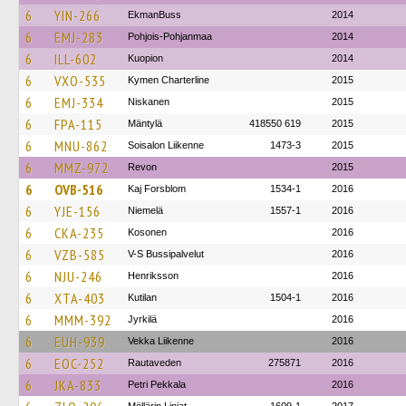
6
YIN-266
EkmanBuss
2014
6
EMJ-283
Pohjois-Pohjanmaa
2014
6
ILL-602
Kuopion
2014
6
VXO-535
Kymen Charterline
2015
6
EMJ-334
Niskanen
2015
6
FPA-115
Mäntylä
418550 619
2015
6
MNU-862
Soisalon Liikenne
1473-3
2015
6
MMZ-972
Revon
2015
6
OVB-516
Kaj Forsblom
1534-1
2016
6
YJE-156
Niemelä
1557-1
2016
6
CKA-235
Kosonen
2016
6
VZB-585
V-S Bussipalvelut
2016
6
NJU-246
Henriksson
2016
6
XTA-403
Kutilan
1504-1
2016
6
MMM-392
Jyrkilä
2016
6
EUH-939
Vekka Liikenne
2016
6
EOC-252
Rautaveden
275871
2016
6
JKA-833
Petri Pekkala
2016