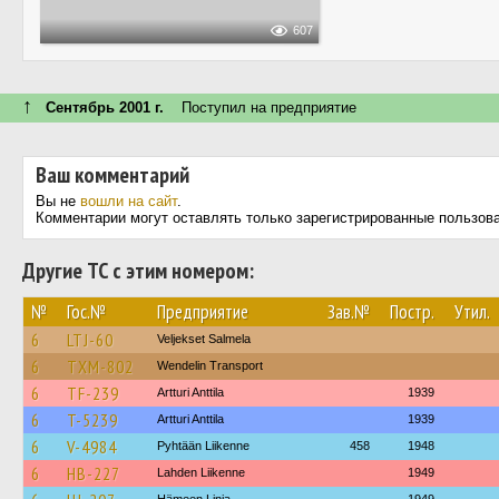
607
↑
Сентябрь 2001 г.
Поступил на предприятие
Ваш комментарий
Вы не
вошли на сайт
.
Комментарии могут оставлять только зарегистрированные пользов
Другие ТС с этим номером:
№
Гос.№
Предприятие
Зав.№
Постр.
Утил.
6
LTJ-60
Veljekset Salmela
6
TXM-802
Wendelin Transport
6
TF-239
Artturi Anttila
1939
6
T-5239
Artturi Anttila
1939
6
V-4984
Pyhtään Liikenne
458
1948
6
HB-227
Lahden Liikenne
1949