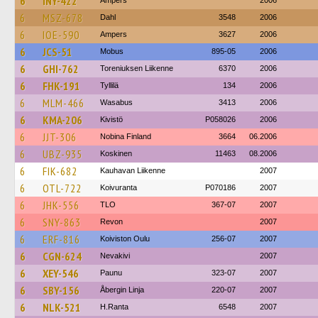
6
INY-422
Ampers
2006
6
MSZ-678
Dahl
3548
2006
6
IOE-590
Ampers
3627
2006
6
JCS-51
Mobus
895-05
2006
6
GHI-762
Toreniuksen Liikenne
6370
2006
6
FHK-191
Tyllilä
134
2006
6
MLM-466
Wasabus
3413
2006
6
KMA-206
Kivistö
P058026
2006
6
JJT-306
Nobina Finland
3664
06.2006
6
UBZ-935
Koskinen
11463
08.2006
6
FIK-682
Kauhavan Liikenne
2007
6
OTL-722
Koivuranta
P070186
2007
6
JHK-556
TLO
367-07
2007
6
SNY-863
Revon
2007
6
ERF-816
Koiviston Oulu
256-07
2007
6
CGN-624
Nevakivi
2007
6
XEY-546
Paunu
323-07
2007
6
SBY-156
Åbergin Linja
220-07
2007
6
NLK-521
H.Ranta
6548
2007