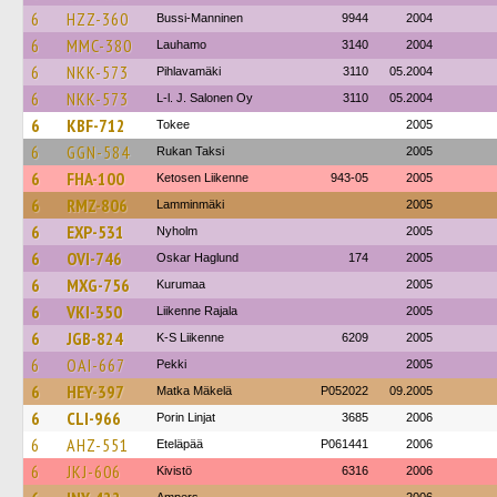
6
HZZ-360
Bussi-Manninen
9944
2004
6
MMC-380
Lauhamo
3140
2004
6
NKK-573
Pihlavamäki
3110
05.2004
6
NKK-573
L-l. J. Salonen Oy
3110
05.2004
6
KBF-712
Tokee
2005
6
GGN-584
Rukan Taksi
2005
6
FHA-100
Ketosen Liikenne
943-05
2005
6
RMZ-806
Lamminmäki
2005
6
EXP-531
Nyholm
2005
6
OVI-746
Oskar Haglund
174
2005
6
MXG-756
Kurumaa
2005
6
VKI-350
Liikenne Rajala
2005
6
JGB-824
K-S Liikenne
6209
2005
6
OAI-667
Pekki
2005
6
HEY-397
Matka Mäkelä
P052022
09.2005
6
CLI-966
Porin Linjat
3685
2006
6
AHZ-551
Eteläpää
P061441
2006
6
JKJ-606
Kivistö
6316
2006