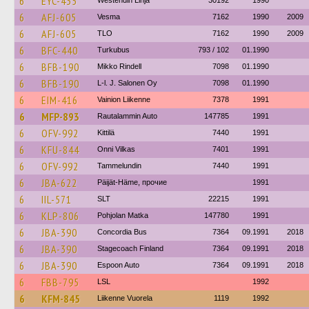
6
EYC-435
Westendin Linja
30192
1990
6
AFJ-605
Vesma
7162
1990
2009
6
AFJ-605
TLO
7162
1990
2009
6
BFC-440
Turkubus
793 / 102
01.1990
6
BFB-190
Mikko Rindell
7098
01.1990
6
BFB-190
L-l. J. Salonen Oy
7098
01.1990
6
EIM-416
Vainion Liikenne
7378
1991
6
MFP-893
Rautalammin Auto
147785
1991
6
OFV-992
Kittilä
7440
1991
6
KFU-844
Onni Vilkas
7401
1991
6
OFV-992
Tammelundin
7440
1991
6
JBA-622
Päijät-Häme, прочие
1991
6
IIL-571
SLT
22215
1991
6
KLP-806
Pohjolan Matka
147780
1991
6
JBA-390
Concordia Bus
7364
09.1991
2018
6
JBA-390
Stagecoach Finland
7364
09.1991
2018
6
JBA-390
Espoon Auto
7364
09.1991
2018
6
FBB-795
LSL
1992
6
KFM-845
Liikenne Vuorela
1119
1992