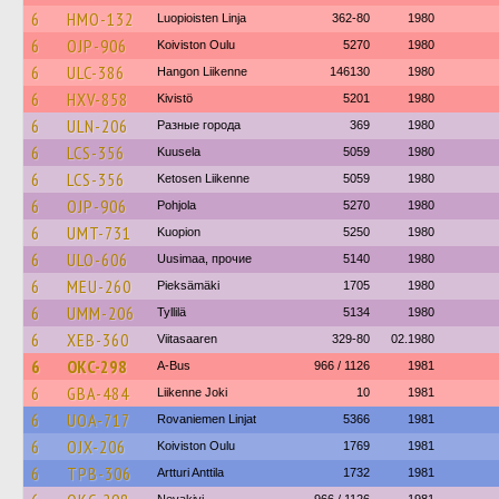
6
HMO-132
Luopioisten Linja
362-80
1980
6
OJP-906
Koiviston Oulu
5270
1980
6
ULC-386
Hangon Liikenne
146130
1980
6
HXV-858
Kivistö
5201
1980
6
ULN-206
Разные города
369
1980
6
LCS-356
Kuusela
5059
1980
6
LCS-356
Ketosen Liikenne
5059
1980
6
OJP-906
Pohjola
5270
1980
6
UMT-731
Kuopion
5250
1980
6
ULO-606
Uusimaa, прочие
5140
1980
6
MEU-260
Pieksämäki
1705
1980
6
UMM-206
Tyllilä
5134
1980
6
XEB-360
Viitasaaren
329-80
02.1980
6
OKC-298
A-Bus
966 / 1126
1981
6
GBA-484
Liikenne Joki
10
1981
6
UOA-717
Rovaniemen Linjat
5366
1981
6
OJX-206
Koiviston Oulu
1769
1981
6
TPB-306
Artturi Anttila
1732
1981