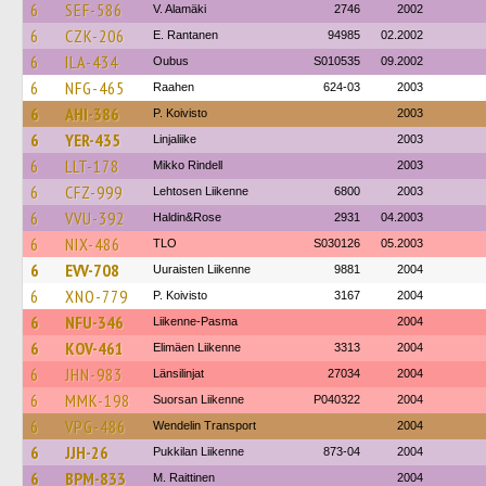
6
SEF-586
V. Alamäki
2746
2002
6
CZK-206
E. Rantanen
94985
02.2002
6
ILA-434
Oubus
S010535
09.2002
6
NFG-465
Raahen
624-03
2003
6
AHI-386
P. Koivisto
2003
6
YER-435
Linjaliike
2003
6
LLT-178
Mikko Rindell
2003
6
CFZ-999
Lehtosen Liikenne
6800
2003
6
VVU-392
Haldin&Rose
2931
04.2003
6
NIX-486
TLO
S030126
05.2003
6
EVV-708
Uuraisten Liikenne
9881
2004
6
XNO-779
P. Koivisto
3167
2004
6
NFU-346
Liikenne-Pasma
2004
6
KOV-461
Elimäen Liikenne
3313
2004
6
JHN-983
Länsilinjat
27034
2004
6
MMK-198
Suorsan Liikenne
P040322
2004
6
VPG-486
Wendelin Transport
2004
6
JJH-26
Pukkilan Liikenne
873-04
2004
6
BPM-833
M. Raittinen
2004