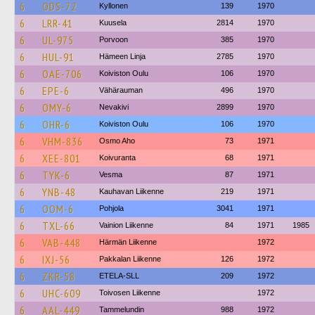
6
ODS-72
Kyllonen
139
1970
6
LRR-41
Kuusela
2814
1970
6
UL-975
Porvoon
385
1970
6
HUL-91
Hämeen Linja
2785
1970
6
OAE-706
Koiviston Oulu
106
1970
6
EPE-6
Vähärauman
496
1970
6
OMY-6
Nevakivi
2899
1970
6
OHR-6
Koiviston Oulu
106
1970
6
VHM-836
Osmo Aho
73
1971
6
XEE-801
Koivuranta
68
1971
6
TYK-6
Vesma
87
1971
6
YNB-48
Kauhavan Liikenne
219
1971
6
OOM-6
Pohjola
3041
1971
6
TXL-66
Vainion Liikenne
84
1971
1985
6
VAB-448
Härmän Liikenne
1972
6
IXJ-56
Pakkalan Liikenne
126
1972
6
ZKR-58
ETELA-SLL
209
1972
6
UHC-609
Toivosen Liikenne
1972
6
AAL-449
Tammelundin
988
1972