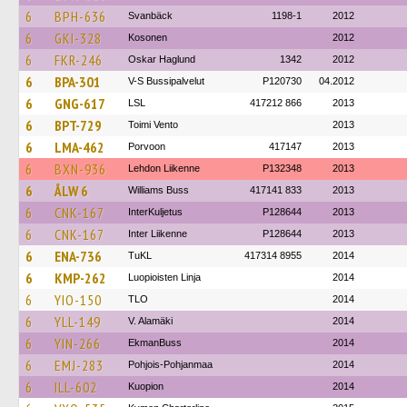
6
BPH-636
Svanbäck
1198-1
2012
6
GKI-328
Kosonen
2012
6
FKR-246
Oskar Haglund
1342
2012
6
BPA-301
V-S Bussipalvelut
P120730
04.2012
6
GNG-617
LSL
417212 866
2013
6
BPT-729
Toimi Vento
2013
6
LMA-462
Porvoon
417147
2013
6
BXN-936
Lehdon Liikenne
P132348
2013
6
ÅLW 6
Williams Buss
417141 833
2013
6
CNK-167
InterKuljetus
P128644
2013
6
CNK-167
Inter Liikenne
P128644
2013
6
ENA-736
TuKL
417314 8955
2014
6
KMP-262
Luopioisten Linja
2014
6
YIO-150
TLO
2014
6
YLL-149
V. Alamäki
2014
6
YIN-266
EkmanBuss
2014
6
EMJ-283
Pohjois-Pohjanmaa
2014
6
ILL-602
Kuopion
2014