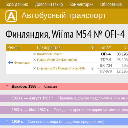
База данных
Дополнительно
Комментарии
Обновления
Автобусный транспорт
Финляндия, Wiima M54 № OFI-4
Регион
Предприятие
№
Гос.№
С.
OFI-4
08.196
Kaikkonen Paavo
TDP-9
05.196
Rafael Wallin Oy (Kokemäki)
Финляндия
BX-734
195
6
Linjavaunu Oy Norrgård Linjebil Ab
UV-878
12.195
↑
Декабрь 1968 г.
Списан
↑
1963 г. — Август 1963 г.
Передан в другое предприятие или на з
↑
1962 г. — Май 1962 г.
Передан в другое предприятие или на зав
↑
1959 г.
Смена госномера (в пределах предприятия)