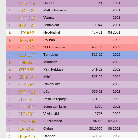
6
XYK-726
Raahen
71
2001
6
TYO-483
Matka-Niinimäki
2001
6
MHF-318
Vesma
2001
6
HZA-281
Ventoniemi
1044
2001
6
LFX-652
Net-Matkat
437-01
04.2001
6
INF-547
PS-Bussi
2002
6
EZI-760
Vekka Liikenne
486-02
2002
6
KLU-167
Turkubus
592-02
2002
6
THF-262
Muurinen
2002
6
XYP-789
Petri Pekkala
541-02
2002
6
CFJ-814
Mörö
506-02
2002
6
KCY-766
Rukahuolto
2002
6
XYP-712
LSL
525-02
2002
6
CFJ-858
Разные города
531-02
2002
6
RTF-416
Joensuun Linja
1383
2002
6
SEF-586
V. Alamäki
2746
2002
6
CZK-206
E. Rantanen
94985
02.2002
6
ILA-434
Oubus
S010535
09.2002
6
NFG-465
Raahen
624-03
2003