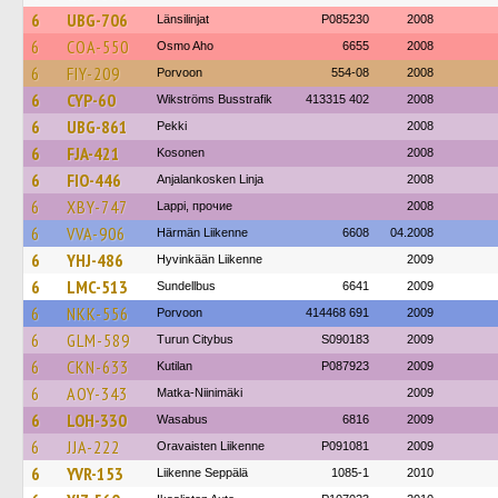
6
UBG-706
Länsilinjat
P085230
2008
6
COA-550
Osmo Aho
6655
2008
6
FIY-209
Porvoon
554-08
2008
6
CYP-60
Wikströms Busstrafik
413315 402
2008
6
UBG-861
Pekki
2008
6
FJA-421
Kosonen
2008
6
FIO-446
Anjalankosken Linja
2008
6
XBY-747
Lappi, прочие
2008
6
VVA-906
Härmän Liikenne
6608
04.2008
6
YHJ-486
Hyvinkään Liikenne
2009
6
LMC-513
Sundellbus
6641
2009
6
NKK-556
Porvoon
414468 691
2009
6
GLM-589
Turun Citybus
S090183
2009
6
CKN-633
Kutilan
P087923
2009
6
AOY-343
Matka-Niinimäki
2009
6
LOH-330
Wasabus
6816
2009
6
JJA-222
Oravaisten Liikenne
P091081
2009
6
YVR-153
Liikenne Seppälä
1085-1
2010