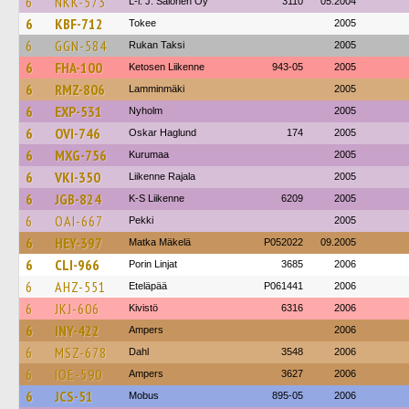
6
NKK-573
L-l. J. Salonen Oy
3110
05.2004
6
KBF-712
Tokee
2005
6
GGN-584
Rukan Taksi
2005
6
FHA-100
Ketosen Liikenne
943-05
2005
6
RMZ-806
Lamminmäki
2005
6
EXP-531
Nyholm
2005
6
OVI-746
Oskar Haglund
174
2005
6
MXG-756
Kurumaa
2005
6
VKI-350
Liikenne Rajala
2005
6
JGB-824
K-S Liikenne
6209
2005
6
OAI-667
Pekki
2005
6
HEY-397
Matka Mäkelä
P052022
09.2005
6
CLI-966
Porin Linjat
3685
2006
6
AHZ-551
Eteläpää
P061441
2006
6
JKJ-606
Kivistö
6316
2006
6
INY-422
Ampers
2006
6
MSZ-678
Dahl
3548
2006
6
IOE-590
Ampers
3627
2006
6
JCS-51
Mobus
895-05
2006