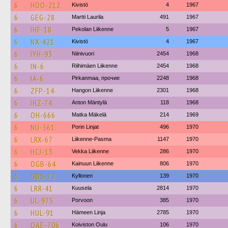
6
HOO-212
Kivistö
4
1967
6
GEG-28
Martti Laurila
491
1967
6
IHF-18
Pekolan Liikenne
5
1967
6
NX-421
Kivistö
4
1967
6
IYH-93
Niinivuori
2454
1968
6
IN-6
Riihimäen Liikenne
2454
1968
6
IA-6
Pirkanmaa, прочие
2248
1968
6
ZFP-14
Hangon Liikenne
2301
1968
6
IHZ-74
Anton Mäntylä
118
1968
6
OH-666
Matka Mäkelä
214
1969
6
NU-561
Porin Linjat
496
1970
6
LRX-67
Liikenne-Pasma
1147
1970
6
HCJ-13
Vekka Liikenne
286
1970
6
OGB-64
Kainuun Liikenne
806
1970
6
ODS-72
Kyllonen
139
1970
6
LRR-41
Kuusela
2814
1970
6
UL-975
Porvoon
385
1970
6
HUL-91
Hämeen Linja
2785
1970
6
OAE-706
Koiviston Oulu
106
1970