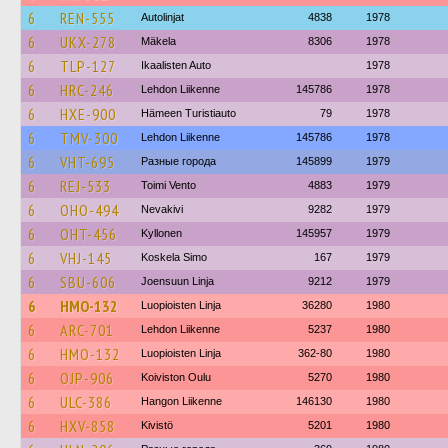
6
REN-555
Autolinjat
4838
1978
6
UKX-278
Mäkela
8306
1978
6
TLP-127
Ikaalisten Auto
1978
6
HRC-246
Lehdon Liikenne
145786
1978
6
HXE-900
Hämeen Turistiauto
79
1978
6
TMV-300
Lehdon Liikenne
145786
1978
6
VHT-695
Разные города
145899
1979
6
REJ-533
Toimi Vento
4883
1979
6
OHO-494
Nevakivi
9282
1979
6
OHT-456
Kyllonen
145957
1979
6
VHJ-145
Koskela Simo
167
1979
6
SBU-606
Joensuun Linja
9212
1979
6
HMO-132
Luopioisten Linja
36280
1980
6
ARC-701
Lehdon Liikenne
5237
1980
6
HMO-132
Luopioisten Linja
362-80
1980
6
OJP-906
Koiviston Oulu
5270
1980
6
ULC-386
Hangon Liikenne
146130
1980
6
HXV-858
Kivistö
5201
1980