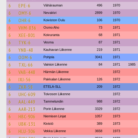
6
EPE-6
Vähärauman
496
1970
6
OMY-6
Nevakivi
2899
1970
6
OHR-6
Koiviston Oulu
106
1970
6
VHM-836
Osmo Aho
73
1971
6
XEE-801
Koivuranta
68
1971
6
TYK-6
Vesma
87
1971
6
YNB-48
Kauhavan Liikenne
219
1971
6
OOM-6
Pohjola
3041
1971
6
TXL-66
Vainion Liikenne
84
1971
1985
6
VAB-448
Härmän Liikenne
1972
6
IXJ-56
Pakkalan Liikenne
126
1972
6
ZKR-58
ETELA-SLL
209
1972
6
UHC-609
Toivosen Liikenne
1972
6
AAL-449
Tammelundin
988
1972
6
AAR-213
Porin Liikenne
3329
1972
6
HBC-906
Niemisen Linjat
1057
1973
6
UBK-131
Kivistö
389
1973
6
HLU-306
Vekka Liikenne
3658
1973