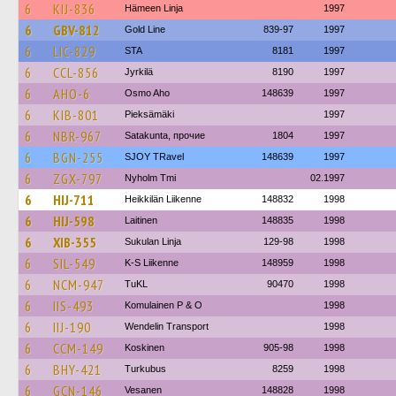
6
KIJ-836
Hämeen Linja
1997
6
GBV-812
Gold Line
839-97
1997
6
LIC-829
STA
8181
1997
6
CCL-856
Jyrkilä
8190
1997
6
AHO-6
Osmo Aho
148639
1997
6
KIB-801
Pieksämäki
1997
6
NBR-967
Satakunta, прочие
1804
1997
6
BGN-255
SJOY TRavel
148639
1997
6
ZGX-797
Nyholm Tmi
02.1997
6
HIJ-711
Heikkilän Liikenne
148832
1998
6
HIJ-598
Laitinen
148835
1998
6
XIB-355
Sukulan Linja
129-98
1998
6
SIL-549
K-S Liikenne
148959
1998
6
NCM-947
TuKL
90470
1998
6
IIS-493
Komulainen P & O
1998
6
IIJ-190
Wendelin Transport
1998
6
CCM-149
Koskinen
905-98
1998
6
BHY-421
Turkubus
8259
1998
6
GCN-146
Vesanen
148828
1998