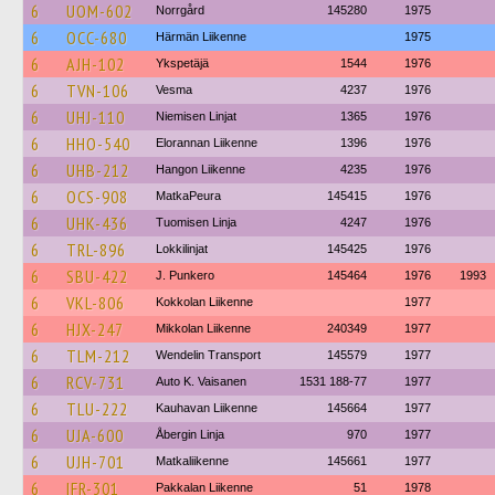
6
UOM-602
Norrgård
145280
1975
6
OCC-680
Härmän Liikenne
1975
6
AJH-102
Ykspetäjä
1544
1976
6
TVN-106
Vesma
4237
1976
6
UHJ-110
Niemisen Linjat
1365
1976
6
HHO-540
Elorannan Liikenne
1396
1976
6
UHB-212
Hangon Liikenne
4235
1976
6
OCS-908
MatkaPeura
145415
1976
6
UHK-436
Tuomisen Linja
4247
1976
6
TRL-896
Lokkilinjat
145425
1976
6
SBU-422
J. Punkero
145464
1976
1993
6
VKL-806
Kokkolan Liikenne
1977
6
HJX-247
Mikkolan Liikenne
240349
1977
6
TLM-212
Wendelin Transport
145579
1977
6
RCV-731
Auto K. Vaisanen
1531 188-77
1977
6
TLU-222
Kauhavan Liikenne
145664
1977
6
UJA-600
Åbergin Linja
970
1977
6
UJH-701
Matkaliikenne
145661
1977
6
IFR-301
Pakkalan Liikenne
51
1978