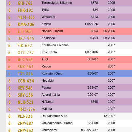
6
GHI-762
Toreniuksen Liikenne
6370
2006
6
FHK-191
Tyllilä
134
2006
6
MLM-466
Wasabus
3413
2006
6
KMA-206
Kivistö
P058026
2006
6
JJT-306
Nobina Finland
3664
06.2006
6
UBZ-935
Koskinen
11463
08.2006
6
FIK-682
Kauhavan Liikenne
2007
6
OTL-722
Koivuranta
P070186
2007
6
JHK-556
TLO
367-07
2007
6
SNY-863
Revon
2007
6
ERF-816
Koiviston Oulu
256-07
2007
6
CGN-624
Nevakivi
2007
6
XEY-546
Paunu
323-07
2007
6
SBY-156
Åbergin Linja
220-07
2007
6
NLK-521
H.Ranta
6548
2007
6
MMZ-976
Mäkela
2007
6
VLZ-225
Rautalammin Auto
12.2007
6
ZNY-687
Valkeakosken Liikenn
334-08
2008
6
ZNY-632
Ventoniemi
860327 437
2008