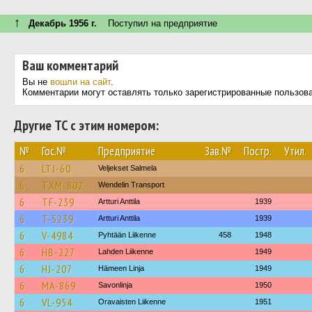
↑
Декабрь 1956 г.
Поступил на предприятие
Ваш комментарий
Вы не
вошли на сайт
.
Комментарии могут оставлять только зарегистрированные пользов
Другие ТС с этим номером:
№
Гос.№
Предприятие
Зав.№
Постр.
Утил.
6
LTJ-60
Veljekset Salmela
6
TXM-802
Wendelin Transport
6
TF-239
Artturi Anttila
1939
6
T-5239
Artturi Anttila
1939
6
V-4984
Pyhtään Liikenne
458
1948
6
HB-227
Lahden Liikenne
1949
6
HJ-207
Hämeen Linja
1949
6
MA-869
Savonlinja
1950
6
VL-954
Oravaisten Liikenne
1951