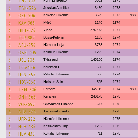
6
TNV-706
Porin Linja-auto
3562
1973
6
TBN-376
Jussilan Autoliike
3460
1973
6
OEC-506
Käkelän Liikenne
3629
1973
1988
6
KAV-968
Mörö
1248
1974
6
HBT-626
Ylisen
275 / 73
1974
6
TCR-887
Bussi-Ketonen
1185
1974
6
ACU-256
Hämeen Linja
3763
1974
6
OBN-706
Kainuun Liikenne
1225
1974
6
UCL-206
Tidstrand
145186
1974
6
TCS-126
Koiviston L
555
1974
6
HCN-556
Pekolan Liikenne
556
1974
6
HOV-660
Hellsten Soini
525
1974
6
TEM-206
Förbom
145115
1974
1989
6
ONT-666
Keränen
240175
1975
6
VCK-692
Oravaisten Liikenne
647
1975
6
AHA-474
Taivassalon Auto
1975
6
UFP-222
Härmän Liikenne
1975
6
HCH-386
Kasiniemen Linja
1252
1975
6
HEV-432
Kyttälän Liikenne
711
1975