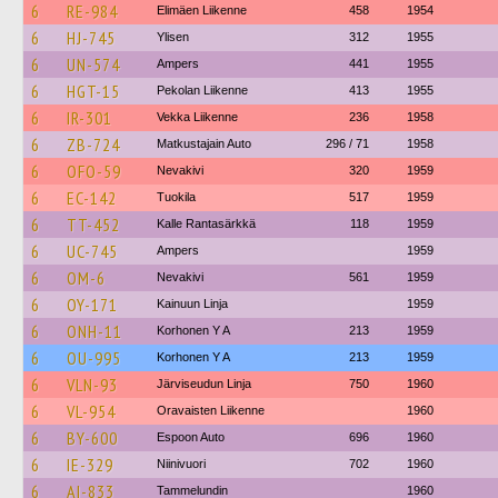
6
RE-984
Elimäen Liikenne
458
1954
6
HJ-745
Ylisen
312
1955
6
UN-574
Ampers
441
1955
6
HGT-15
Pekolan Liikenne
413
1955
6
IR-301
Vekka Liikenne
236
1958
6
ZB-724
Matkustajain Auto
296 / 71
1958
6
OFO-59
Nevakivi
320
1959
6
EC-142
Tuokila
517
1959
6
TT-452
Kalle Rantasärkkä
118
1959
6
UC-745
Ampers
1959
6
OM-6
Nevakivi
561
1959
6
OY-171
Kainuun Linja
1959
6
ONH-11
Korhonen Y A
213
1959
6
OU-995
Korhonen Y A
213
1959
6
VLN-93
Järviseudun Linja
750
1960
6
VL-954
Oravaisten Liikenne
1960
6
BY-600
Espoon Auto
696
1960
6
IE-329
Niinivuori
702
1960
6
AI-833
Tammelundin
1960