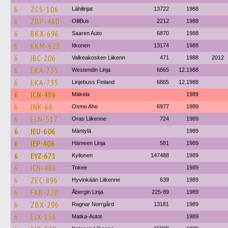
6
ZCS-106
Lähilinjat
13722
1988
6
ZBP-460
OlliBus
2212
1988
6
BKX-696
Saaren Auto
6870
1988
6
KKM-628
Itkonen
13174
1988
6
IBC-206
Valkeakosken Liikenn
471
1988
2012
6
EKA-735
Westendin Linja
6865
12.1988
6
EKA-735
Linjebuss Finland
6865
12.1988
6
ICN-486
Mäkela
1989
6
JNK-66
Osmo Aho
6977
1989
6
ELN-517
Oras Liikenne
724
1989
6
IEU-606
Mäntylä
1989
6
IEP-406
Hämeen Linja
581
1989
6
EYZ-671
Kyllonen
147488
1989
6
ICN-486
Tokee
1989
6
ZEC-896
Hyvinkään Liikenne
639
1989
6
FAB-220
Åbergin Linja
225-89
1989
6
ZBX-296
Ragnar Norrgård
13181
1989
6
EJX-156
Matka-Autot
1989