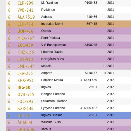
6
CLP-999
M. Raittinen
P100433
2011
6
VVB-241
Rytkönen
2011
6
ÅLA 7319
Axbuss
416456
2011
6
LZH-774
Invataksi Niemi
567415
2011
6
UOF-426
Oubus
2011
6
MKK-767
Petri Pekkala
2011
6
ZOC-459
V-S Bussipalvelut
S100245
2011
6
TNZ-135
Liikenne Rajala
2011
6
ESV-910
Norrgårds Buss
2011
6
CMH-847
Mäkela
10.2011
6
LRA-253
Ampers
S110147
11.2011
6
KPX-953
Pohjolan Matka
416474 430
2012
6
ING-60
Ingves
1236-1
2012
6
OVB-565
Hangon Liikenne
2012
6
FOC-993
Oulaisten Liikenne
2012
6
BXR-646
Lyttylän Liikenne
416505 452
2012
6
ING-60
Ingves Bussar
1236-1
2012
6
ÅL 6004
Williams Buss
2012
6
BPH-606
Jarbus
2012