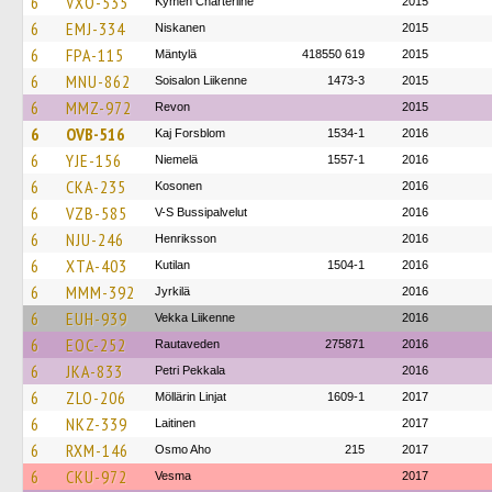
6
VXO-535
Kymen Charterline
2015
6
EMJ-334
Niskanen
2015
6
FPA-115
Mäntylä
418550 619
2015
6
MNU-862
Soisalon Liikenne
1473-3
2015
6
MMZ-972
Revon
2015
6
OVB-516
Kaj Forsblom
1534-1
2016
6
YJE-156
Niemelä
1557-1
2016
6
CKA-235
Kosonen
2016
6
VZB-585
V-S Bussipalvelut
2016
6
NJU-246
Henriksson
2016
6
XTA-403
Kutilan
1504-1
2016
6
MMM-392
Jyrkilä
2016
6
EUH-939
Vekka Liikenne
2016
6
EOC-252
Rautaveden
275871
2016
6
JKA-833
Petri Pekkala
2016
6
ZLO-206
Möllärin Linjat
1609-1
2017
6
NKZ-339
Laitinen
2017
6
RXM-146
Osmo Aho
215
2017
6
CKU-972
Vesma
2017