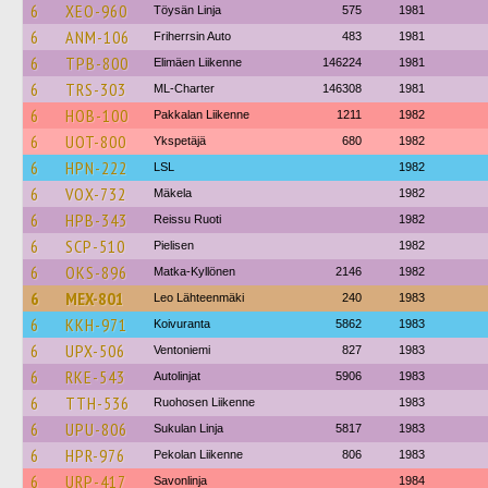
6
XEO-960
Töysän Linja
575
1981
6
ANM-106
Friherrsin Auto
483
1981
6
TPB-800
Elimäen Liikenne
146224
1981
6
TRS-303
ML-Charter
146308
1981
6
HOB-100
Pakkalan Liikenne
1211
1982
6
UOT-800
Ykspetäjä
680
1982
6
HPN-222
LSL
1982
6
VOX-732
Mäkela
1982
6
HPB-343
Reissu Ruoti
1982
6
SCP-510
Pielisen
1982
6
OKS-896
Matka-Kyllönen
2146
1982
6
MEX-801
Leo Lähteenmäki
240
1983
6
KKH-971
Koivuranta
5862
1983
6
UPX-506
Ventoniemi
827
1983
6
RKE-543
Autolinjat
5906
1983
6
TTH-536
Ruohosen Liikenne
1983
6
UPU-806
Sukulan Linja
5817
1983
6
HPR-976
Pekolan Liikenne
806
1983
6
URP-417
Savonlinja
1984