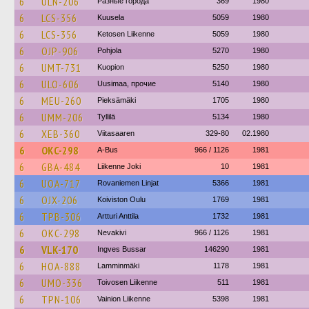
6
ULN-206
Разные города
369
1980
6
LCS-356
Kuusela
5059
1980
6
LCS-356
Ketosen Liikenne
5059
1980
6
OJP-906
Pohjola
5270
1980
6
UMT-731
Kuopion
5250
1980
6
ULO-606
Uusimaa, прочие
5140
1980
6
MEU-260
Pieksämäki
1705
1980
6
UMM-206
Tyllilä
5134
1980
6
XEB-360
Viitasaaren
329-80
02.1980
6
OKC-298
A-Bus
966 / 1126
1981
6
GBA-484
Liikenne Joki
10
1981
6
UOA-717
Rovaniemen Linjat
5366
1981
6
OJX-206
Koiviston Oulu
1769
1981
6
TPB-306
Artturi Anttila
1732
1981
6
OKC-298
Nevakivi
966 / 1126
1981
6
VLK-170
Ingves Bussar
146290
1981
6
HOA-888
Lamminmäki
1178
1981
6
UMO-336
Toivosen Liikenne
511
1981
6
TPN-106
Vainion Liikenne
5398
1981