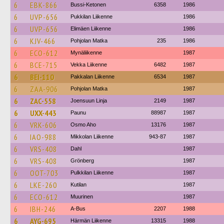
6
EBK-866
Bussi-Ketonen
6358
1986
6
UVP-656
Pukkilan Liikenne
1986
6
UVP-656
Elimäen Liikenne
1986
6
KJV-466
Pohjolan Matka
235
1986
6
ECO-612
Mynäliikenne
1987
6
BCE-715
Vekka Liikenne
6482
1987
6
BEI-110
Pakkalan Liikenne
6534
1987
6
ZAA-906
Pohjolan Matka
1987
6
ZAC-558
Joensuun Linja
2149
1987
6
UXX-443
Paunu
88987
1987
6
VRK-606
Osmo Aho
13176
1987
6
IAO-988
Mikkolan Liikenne
943-87
1987
6
VRS-408
Dahl
1987
6
VRS-408
Grönberg
1987
6
OOT-703
Pulkkilan Liikenne
1987
6
LKE-260
Kutilan
1987
6
ECO-612
Muurinen
1987
6
IBH-246
A-Bus
2207
1988
6
AYG-695
Härmän Liikenne
13315
1988