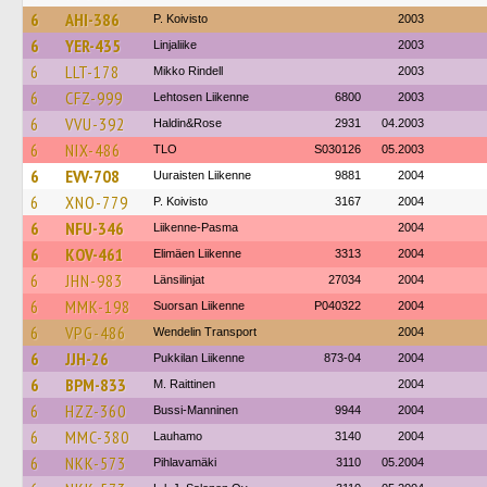
6
AHI-386
P. Koivisto
2003
6
YER-435
Linjaliike
2003
6
LLT-178
Mikko Rindell
2003
6
CFZ-999
Lehtosen Liikenne
6800
2003
6
VVU-392
Haldin&Rose
2931
04.2003
6
NIX-486
TLO
S030126
05.2003
6
EVV-708
Uuraisten Liikenne
9881
2004
6
XNO-779
P. Koivisto
3167
2004
6
NFU-346
Liikenne-Pasma
2004
6
KOV-461
Elimäen Liikenne
3313
2004
6
JHN-983
Länsilinjat
27034
2004
6
MMK-198
Suorsan Liikenne
P040322
2004
6
VPG-486
Wendelin Transport
2004
6
JJH-26
Pukkilan Liikenne
873-04
2004
6
BPM-833
M. Raittinen
2004
6
HZZ-360
Bussi-Manninen
9944
2004
6
MMC-380
Lauhamo
3140
2004
6
NKK-573
Pihlavamäki
3110
05.2004