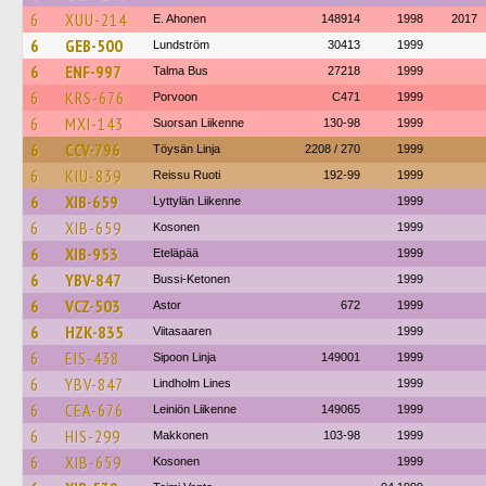
6
XUU-214
E. Ahonen
148914
1998
2017
6
GEB-500
Lundström
30413
1999
6
ENF-997
Talma Bus
27218
1999
6
KRS-676
Porvoon
C471
1999
6
MXI-143
Suorsan Liikenne
130-98
1999
6
CCV-796
Töysän Linja
2208 / 270
1999
6
KIU-839
Reissu Ruoti
192-99
1999
6
XIB-659
Lyttylän Liikenne
1999
6
XIB-659
Kosonen
1999
6
XIB-953
Eteläpää
1999
6
YBV-847
Bussi-Ketonen
1999
6
VCZ-503
Astor
672
1999
6
HZK-835
Viitasaaren
1999
6
EIS-438
Sipoon Linja
149001
1999
6
YBV-847
Lindholm Lines
1999
6
CEA-676
Leiniön Liikenne
149065
1999
6
HIS-299
Makkonen
103-98
1999
6
XIB-659
Kosonen
1999