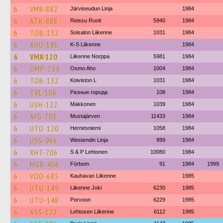
6
VMR-882
Järviseudun Linja
1984
6
ATK-888
Reissu Ruoti
5940
1984
6
TOB-132
Soisalon Liikenne
1031
1984
6
XHU-191
K-S Liikenne
1984
6
VMX-120
Liikenne Norppa
5981
1984
6
OMP-759
Osmo Aho
1004
1984
6
TOB-132
Koiviston L
1031
1984
6
TVL-106
Разные города
108
1984
6
USH-122
Makkonen
1039
1984
6
AYG-703
Mustajärven
11433
1984
6
UTO-120
Hernesniemi
1058
1984
6
USS-966
Westendin Linja
999
1984
6
XHT-706
S & P Lehtonen
10080
1984
6
MGB-406
Förbom
91
1984
1999
6
VOO-685
Kauhavan Liikenne
1985
6
UTU-149
Liikenne Joki
6230
1985
6
UTU-148
Porvoon
6229
1985
6
ASS-122
Lehtosen Liikenne
6112
1985