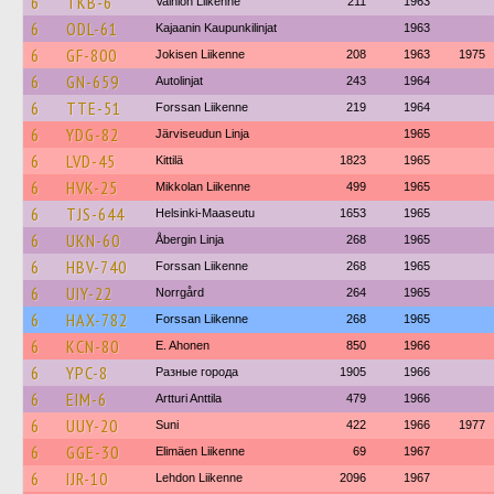
6
TKB-6
Vainion Liikenne
211
1963
6
ODL-61
Kajaanin Kaupunkilinjat
1963
6
GF-800
Jokisen Liikenne
208
1963
1975
6
GN-659
Autolinjat
243
1964
6
TTE-51
Forssan Liikenne
219
1964
6
YDG-82
Järviseudun Linja
1965
6
LVD-45
Kittilä
1823
1965
6
HVK-25
Mikkolan Liikenne
499
1965
6
TJS-644
Helsinki-Maaseutu
1653
1965
6
UKN-60
Åbergin Linja
268
1965
6
HBV-740
Forssan Liikenne
268
1965
6
UIY-22
Norrgård
264
1965
6
HAX-782
Forssan Liikenne
268
1965
6
KCN-80
E. Ahonen
850
1966
6
YPC-8
Разные города
1905
1966
6
EIM-6
Artturi Anttila
479
1966
6
UUY-20
Suni
422
1966
1977
6
GGE-30
Elimäen Liikenne
69
1967
6
IJR-10
Lehdon Liikenne
2096
1967