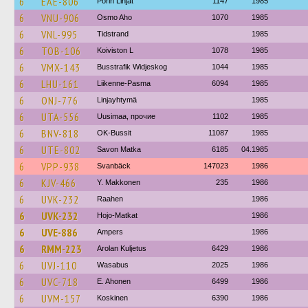
6
EAE-806
Porin Linjat
1147
1985
6
VNU-906
Osmo Aho
1070
1985
6
VNL-995
Tidstrand
1985
6
TOB-106
Koiviston L
1078
1985
6
VMX-143
Busstrafik Widjeskog
1044
1985
6
LHU-161
Liikenne-Pasma
6094
1985
6
ONJ-776
Linjayhtymä
1985
6
UTA-556
Uusimaa, прочие
1102
1985
6
BNV-818
OK-Bussit
11087
1985
6
UTE-802
Savon Matka
6185
04.1985
6
VPP-938
Svanbäck
147023
1986
6
KJV-466
Y. Makkonen
235
1986
6
UVK-232
Raahen
1986
6
UVK-232
Hojo-Matkat
1986
6
UVE-886
Ampers
1986
6
RMM-223
Arolan Kuljetus
6429
1986
6
UVJ-110
Wasabus
2025
1986
6
UVC-718
E. Ahonen
6499
1986
6
UVM-157
Koskinen
6390
1986