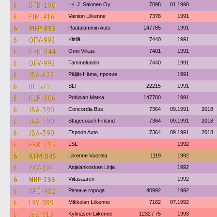
6
BFB-190
L-l. J. Salonen Oy
7098
01.1990
6
EIM-416
Vainion Liikenne
7378
1991
6
MFP-893
Rautalammin Auto
147785
1991
6
OFV-992
Kittilä
7440
1991
6
KFU-844
Onni Vilkas
7401
1991
6
OFV-992
Tammelundin
7440
1991
6
JBA-622
Päijät-Häme, прочие
1991
6
IIL-571
SLT
22215
1991
6
KLP-806
Pohjolan Matka
147780
1991
6
JBA-390
Concordia Bus
7364
09.1991
2018
6
JBA-390
Stagecoach Finland
7364
09.1991
2018
6
JBA-390
Espoon Auto
7364
09.1991
2018
6
FBB-795
LSL
1992
6
KFM-845
Liikenne Vuorela
1119
1992
6
YAV-104
Anjalankosken Linja
1992
6
NHF-233
Viitasaaren
1992
6
RPE-982
Разные города
40992
1992
6
LRY-989
Mikkolan Liikenne
7182
07.1992
6
JEZ-913
Kylmäsen Liikenne
1232 / 75
1993