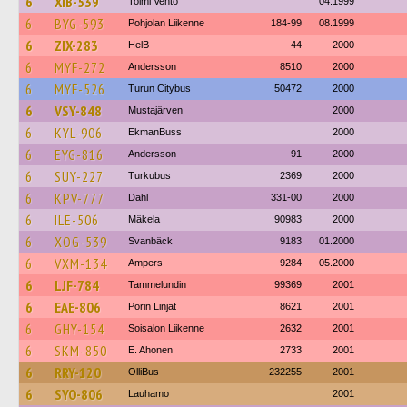
6
XIB-539
Toimi Vento
04.1999
6
BYG-593
Pohjolan Liikenne
184-99
08.1999
6
ZIX-283
HelB
44
2000
6
MYF-272
Andersson
8510
2000
6
MYF-526
Turun Citybus
50472
2000
6
VSY-848
Mustajärven
2000
6
KYL-906
EkmanBuss
2000
6
EYG-816
Andersson
91
2000
6
SUY-227
Turkubus
2369
2000
6
KPV-777
Dahl
331-00
2000
6
ILE-506
Mäkela
90983
2000
6
XOG-539
Svanbäck
9183
01.2000
6
VXM-134
Ampers
9284
05.2000
6
LJF-784
Tammelundin
99369
2001
6
EAE-806
Porin Linjat
8621
2001
6
GHY-154
Soisalon Liikenne
2632
2001
6
SKM-850
E. Ahonen
2733
2001
6
RRY-120
OlliBus
232255
2001
6
SYO-806
Lauhamo
2001