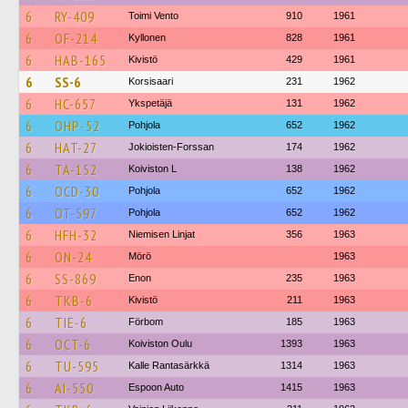
6
RY-409
Toimi Vento
910
1961
6
OF-214
Kyllonen
828
1961
6
HAB-165
Kivistö
429
1961
6
SS-6
Korsisaari
231
1962
6
HC-657
Ykspetäjä
131
1962
6
OHP-52
Pohjola
652
1962
6
HAT-27
Jokioisten-Forssan
174
1962
6
TA-152
Koiviston L
138
1962
6
OCD-30
Pohjola
652
1962
6
OT-597
Pohjola
652
1962
6
HFH-32
Niemisen Linjat
356
1963
6
ON-24
Mörö
1963
6
SS-869
Enon
235
1963
6
TKB-6
Kivistö
211
1963
6
TIE-6
Förbom
185
1963
6
OCT-6
Koiviston Oulu
1393
1963
6
TU-595
Kalle Rantasärkkä
1314
1963
6
AI-550
Espoon Auto
1415
1963