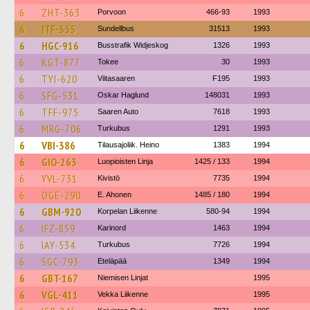
6
ZHT-363
Porvoon
466-93
1993
6
ITF-355
Sundellbus
31513
1993
6
HGC-916
Busstrafik Widjeskog
1326
1993
6
KGT-877
Tokee
30
1993
6
TYI-620
Viitasaaren
F195
1993
6
SFG-531
Oskar Haglund
148031
1993
6
TFF-975
Saaren Auto
7618
1993
6
MRG-706
Turkubus
1291
1993
6
VBI-386
Tilausajoliik. Heino
1383
1994
6
GIO-263
Luopioisten Linja
1425 / 133
1994
6
YVL-731
Kivistö
7735
1994
6
OGE-290
E. Ahonen
1485 / 180
1994
6
GBM-920
Korpelan Liikenne
580-94
1994
6
IFZ-859
Karinord
1463
1994
6
IAY-534
Turkubus
7726
1994
6
SGC-793
Eteläpää
1349
1994
6
GBT-167
Niemisen Linjat
1995
6
VGL-411
Vekka Liikenne
1995