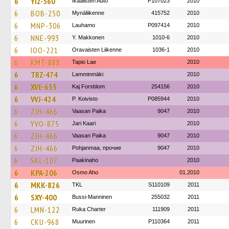
6
YIZ-560
Ikaalisten Auto
P107023
2010
6
BOB-250
Mynäliikenne
415752
2010
6
MNP-306
Lauhamo
P097414
2010
6
NNE-993
Y. Makkonen
1010-6
2010
6
IOO-221
Oravaisten Liikenne
1036-1
2010
6
KMT-888
Tapio Lae
2010
6
TRZ-474
Lamminmäki
2010
6
XVE-635
Kaj Forsblom
254156
2010
6
VVJ-424
P. Koivisto
P085944
2010
6
ZJH-466
Vaasan Paika
9047
2010
6
YVO-875
Jari Kaari
2010
6
ZJH-466
Vaasan Paika
9047
2010
6
ZJH-466
Pohjanmaa, прочие
9047
2010
6
SKL-107
Paakinaho
2010
6
KPA-206
Osmo Aho
01.2010
6
MKK-826
TKL
S110109
2011
6
SXY-400
Bussi-Manninen
255032
2011
6
LMN-122
Ruka Charter
111909
2011
6
CKU-968
Muurinen
P110364
2011