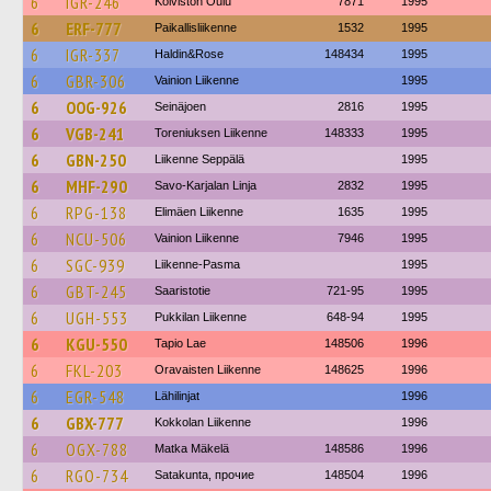
6
IGR-246
Koiviston Oulu
7871
1995
6
ERF-777
Paikallisliikenne
1532
1995
6
IGR-337
Haldin&Rose
148434
1995
6
GBR-306
Vainion Liikenne
1995
6
OOG-926
Seinäjoen
2816
1995
6
VGB-241
Toreniuksen Liikenne
148333
1995
6
GBN-250
Liikenne Seppälä
1995
6
MHF-290
Savo-Karjalan Linja
2832
1995
6
RPG-138
Elimäen Liikenne
1635
1995
6
NCU-506
Vainion Liikenne
7946
1995
6
SGC-939
Liikenne-Pasma
1995
6
GBT-245
Saaristotie
721-95
1995
6
UGH-553
Pukkilan Liikenne
648-94
1995
6
KGU-550
Tapio Lae
148506
1996
6
FKL-203
Oravaisten Liikenne
148625
1996
6
EGR-548
Lähilinjat
1996
6
GBX-777
Kokkolan Liikenne
1996
6
OGX-788
Matka Mäkelä
148586
1996
6
RGO-734
Satakunta, прочие
148504
1996