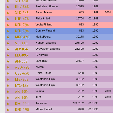
6
SJT-830
Ketosen Liikenne
15828
1989
6
BNV-868
Pakkalan Liikenne
15929
1989
6
XLK-845
Savon Matka
643
1989
2001
6
MJP-678
Pieksämäki
13704
02.1989
6
NFU-796
Veolia Finland
813
1990
6
NFU-796
Connex Finland
813
1990
6
MKC-420
MatkaPeura
30178
1990
6
SJL-726
Hangon Liikenne
275-90
1990
6
AFV-836
Oravaisten Liikenne
252-90
1990
6
LLC-893
P. Koivisto
1990
6
AFJ-668
Länsilinjat
34627
1990
6
AGO-792
Kivistö
1990
6
OSS-650
Reissu Ruoti
7238
1990
6
EFE-808
Westendin Linja
30192
1990
6
EYC-435
Westendin Linja
30192
1990
6
AFJ-605
Vesma
7162
1990
2009
6
AFJ-605
TLO
7162
1990
2009
6
BFC-440
Turkubus
793 / 102
01.1990
6
BFB-190
Mikko Rindell
7098
01.1990