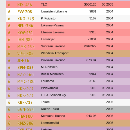
6
NIX-486
TLO
S030126
05.2003
6
EVV-708
Uuraisten Liikenne
9881
2004
6
XNO-779
P. Koivisto
3167
2004
6
NFU-346
Liikenne-Pasma
2004
6
KOV-461
Elimäen Liikenne
3313
2004
6
JHN-983
Länsilinjat
27034
2004
6
MMK-198
Suorsan Liikenne
P040322
2004
6
VPG-486
Wendelin Transport
2004
6
JJH-26
Pukkilan Liikenne
873-04
2004
6
BPM-833
M. Raittinen
2004
6
HZZ-360
Bussi-Manninen
9944
2004
6
MMC-380
Lauhamo
3140
2004
6
NKK-573
Pihlavamäki
3110
05.2004
6
NKK-573
L-l. J. Salonen Oy
3110
05.2004
6
KBF-712
Tokee
2005
6
GGN-584
Rukan Taksi
2005
6
FHA-100
Ketosen Liikenne
943-05
2005
6
RMZ-806
Lamminmäki
2005
Nyholm
2005