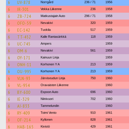
6
UV-878
Norrgård
236 / 71
1956
6
IR-301
Vekka Liikenne
236
1958
6
ZB-724
Matkustajain Auto
296 / 71
1958
6
OFO-59
Nevakivi
320
1959
6
EC-142
Tuokila
517
1959
6
TT-452
Kalle Rantasärkkä
118
1959
6
UC-745
Ampers
1959
6
OM-6
Nevakivi
561
1959
6
OY-171
Kainuun Linja
1959
6
ONH-11
Korhonen Y A
213
1959
6
OU-995
Korhonen Y A
213
1959
6
VLN-93
Järviseudun Linja
750
1960
6
VL-954
Oravaisten Liikenne
1960
6
BY-600
Espoon Auto
696
1960
6
IE-329
Niinivuori
702
1960
6
AI-833
Tammelundin
1960
6
RY-409
Toimi Vento
910
1961
6
OF-214
Kyllonen
828
1961
6
HAB-165
Kivistö
429
1961