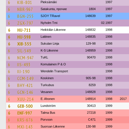
6
KIB-801
Pieksämäki
1997
6
NBR-967
Satakunta, прочие
1804
1997
6
BGN-255
SJOY TRavel
148639
1997
6
ZGX-797
Nyholm Tmi
02.1997
6
HIJ-711
Heikkilän Liikenne
148832
1998
6
HIJ-598
Laitinen
148835
1998
6
XIB-355
Sukulan Linja
129-98
1998
6
SIL-549
K-S Liikenne
148959
1998
6
NCM-947
TuKL
90470
1998
6
IIS-493
Komulainen P & O
1998
6
IIJ-190
Wendelin Transport
1998
6
CCM-149
Koskinen
905-98
1998
6
BHY-421
Turkubus
8259
1998
6
GCN-146
Vesanen
148828
1998
6
XUU-214
E. Ahonen
148914
1998
2017
6
GEB-500
Lundström
30413
1999
6
ENF-997
Talma Bus
27218
1999
6
KRS-676
Porvoon
C471
1999
6
MXI-143
Suorsan Liikenne
130-98
1999