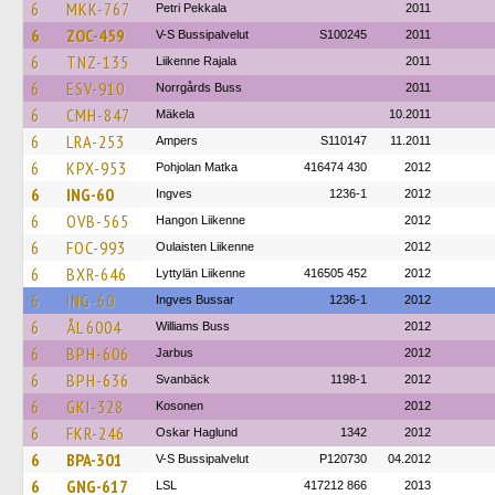
6
MKK-767
Petri Pekkala
2011
6
ZOC-459
V-S Bussipalvelut
S100245
2011
6
TNZ-135
Liikenne Rajala
2011
6
ESV-910
Norrgårds Buss
2011
6
CMH-847
Mäkela
10.2011
6
LRA-253
Ampers
S110147
11.2011
6
KPX-953
Pohjolan Matka
416474 430
2012
6
ING-60
Ingves
1236-1
2012
6
OVB-565
Hangon Liikenne
2012
6
FOC-993
Oulaisten Liikenne
2012
6
BXR-646
Lyttylän Liikenne
416505 452
2012
6
ING-60
Ingves Bussar
1236-1
2012
6
ÅL 6004
Williams Buss
2012
6
BPH-606
Jarbus
2012
6
BPH-636
Svanbäck
1198-1
2012
6
GKI-328
Kosonen
2012
6
FKR-246
Oskar Haglund
1342
2012
6
BPA-301
V-S Bussipalvelut
P120730
04.2012
6
GNG-617
LSL
417212 866
2013