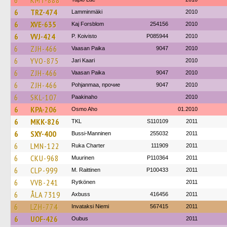
6
KMT-888
6
TRZ-474
Lamminmäki
2010
6
XVE-635
Kaj Forsblom
254156
2010
6
VVJ-424
P. Koivisto
P085944
2010
6
ZJH-466
Vaasan Paika
9047
2010
6
YVO-875
Jari Kaari
2010
6
ZJH-466
Vaasan Paika
9047
2010
6
ZJH-466
Pohjanmaa, прочие
9047
2010
6
SKL-107
Paakinaho
2010
6
KPA-206
Osmo Aho
01.2010
6
MKK-826
TKL
S110109
2011
6
SXY-400
Bussi-Manninen
255032
2011
6
LMN-122
Ruka Charter
111909
2011
6
CKU-968
Muurinen
P110364
2011
6
CLP-999
M. Raittinen
P100433
2011
6
VVB-241
Rytkönen
2011
6
ÅLA 7319
Axbuss
416456
2011
6
LZH-774
Invataksi Niemi
567415
2011
6
UOF-426
Oubus
2011