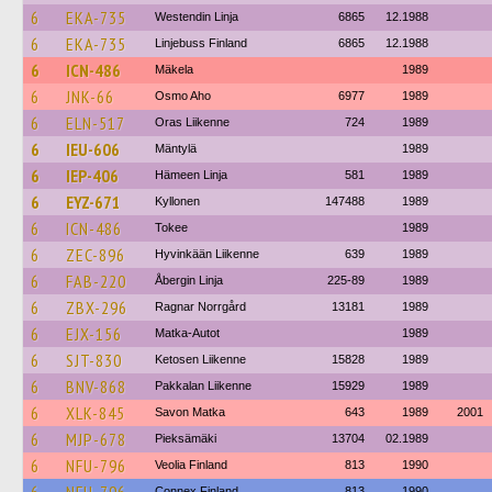
6
EKA-735
Westendin Linja
6865
12.1988
6
EKA-735
Linjebuss Finland
6865
12.1988
6
ICN-486
Mäkela
1989
6
JNK-66
Osmo Aho
6977
1989
6
ELN-517
Oras Liikenne
724
1989
6
IEU-606
Mäntylä
1989
6
IEP-406
Hämeen Linja
581
1989
6
EYZ-671
Kyllonen
147488
1989
6
ICN-486
Tokee
1989
6
ZEC-896
Hyvinkään Liikenne
639
1989
6
FAB-220
Åbergin Linja
225-89
1989
6
ZBX-296
Ragnar Norrgård
13181
1989
6
EJX-156
Matka-Autot
1989
6
SJT-830
Ketosen Liikenne
15828
1989
6
BNV-868
Pakkalan Liikenne
15929
1989
6
XLK-845
Savon Matka
643
1989
2001
6
MJP-678
Pieksämäki
13704
02.1989
6
NFU-796
Veolia Finland
813
1990
Connex Finland
813
1990