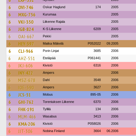
6
EXP-531
6
OVI-746
Oskar Haglund
174
2005
6
MXG-756
Kurumaa
2005
6
VKI-350
Liikenne Rajala
2005
6
JGB-824
K-S Liikenne
6209
2005
6
OAI-667
Pekki
2005
6
HEY-397
Matka Mäkelä
P052022
09.2005
6
CLI-966
Porin Linjat
3685
2006
6
AHZ-551
Eteläpää
P061441
2006
6
JKJ-606
Kivistö
6316
2006
6
INY-422
Ampers
2006
6
MSZ-678
Dahl
3548
2006
6
IOE-590
Ampers
3627
2006
6
JCS-51
Mobus
895-05
2006
6
GHI-762
Toreniuksen Liikenne
6370
2006
6
FHK-191
Tyllilä
134
2006
6
MLM-466
Wasabus
3413
2006
6
KMA-206
Kivistö
P058026
2006
6
JJT-306
Nobina Finland
3664
06.2006