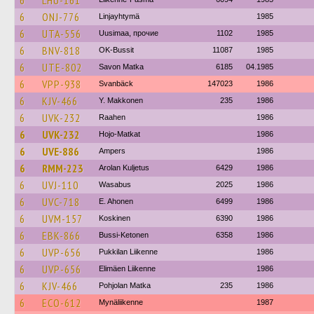
6
LHU-161
6
ONJ-776
Linjayhtymä
1985
6
UTA-556
Uusimaa, прочие
1102
1985
6
BNV-818
OK-Bussit
11087
1985
6
UTE-802
Savon Matka
6185
04.1985
6
VPP-938
Svanbäck
147023
1986
6
KJV-466
Y. Makkonen
235
1986
6
UVK-232
Raahen
1986
6
UVK-232
Hojo-Matkat
1986
6
UVE-886
Ampers
1986
6
RMM-223
Arolan Kuljetus
6429
1986
6
UVJ-110
Wasabus
2025
1986
6
UVC-718
E. Ahonen
6499
1986
6
UVM-157
Koskinen
6390
1986
6
EBK-866
Bussi-Ketonen
6358
1986
6
UVP-656
Pukkilan Liikenne
1986
6
UVP-656
Elimäen Liikenne
1986
6
KJV-466
Pohjolan Matka
235
1986
6
ECO-612
Mynäliikenne
1987