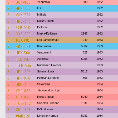
6
UOT-800
Ykspetäjä
680
1982
6
HPN-222
LSL
1982
6
VOX-732
Mäkela
1982
6
HPB-343
Reissu Ruoti
1982
6
SCP-510
Pielisen
1982
6
OKS-896
Matka-Kyllönen
2146
1982
6
MEX-801
Leo Lähteenmäki
240
1983
6
KKH-971
Koivuranta
5862
1983
6
UPX-506
Ventoniemi
827
1983
6
RKE-543
Autolinjat
5906
1983
6
TTH-536
Ruohosen Liikenne
1983
6
UPU-806
Sukulan Linja
5817
1983
6
HPR-976
Pekolan Liikenne
806
1983
6
URP-417
Savonlinja
1984
6
VMR-882
Järviseudun Linja
1984
6
ATK-888
Reissu Ruoti
5940
1984
6
TOB-132
Soisalon Liikenne
1031
1984
6
XHU-191
K-S Liikenne
1984
6
VMX-120
Liikenne Norppa
5981
1984