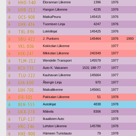
6
HHO-540
Elorannan Liikenne
1396
1976
6
UHB-212
Hangon Liikenne
4235
1976
6
OCS-908
MatkaPeura
145415
1976
6
UHK-436
Tuomisen Linja
4247
1976
6
TRL-896
Lokkilinjat
145425
1976
6
SBU-422
J. Punkero
145464
1976
1993
6
VKL-806
Kokkolan Liikenne
1977
6
HJX-247
Mikkolan Liikenne
240349
1977
6
TLM-212
Wendelin Transport
145579
1977
6
RCV-731
Auto K. Vaisanen
1531 188-77
1977
6
TLU-222
Kauhavan Liikenne
145664
1977
6
UJA-600
Åbergin Linja
970
1977
6
UJH-701
Matkaliikenne
145661
1977
6
IFR-301
Pakkalan Liikenne
51
1978
6
REN-555
Autolinjat
4838
1978
6
UKX-278
Mäkela
8306
1978
6
TLP-127
Ikaalisten Auto
1978
6
HRC-246
Lehdon Liikenne
145786
1978
6
HXE-900
Hämeen Turistiauto
79
1978