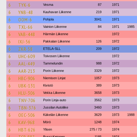
6
TYK-6
Vesma
87
1971
6
YNB-48
Kauhavan Liikenne
219
1971
6
OOM-6
Pohjola
3041
1971
6
TXL-66
Vainion Liikenne
84
1971
1985
6
VAB-448
Härmän Liikenne
1972
6
IXJ-56
Pakkalan Liikenne
126
1972
6
ZKR-58
ETELA-SLL
209
1972
6
UHC-609
Toivosen Liikenne
1972
6
AAL-449
Tammelundin
988
1972
6
AAR-213
Porin Liikenne
3329
1972
6
HBC-906
Niemisen Linjat
1057
1973
6
UBK-131
Kivistö
389
1973
6
HLU-306
Vekka Liikenne
3658
1973
6
TNV-706
Porin Linja-auto
3562
1973
6
TBN-376
Jussilan Autoliike
3460
1973
6
OEC-506
Käkelän Liikenne
3629
1973
1988
6
KAV-968
Mörö
1248
1974
6
HBT-626
Ylisen
275 / 73
1974
Bussi-Ketonen
1185
1974