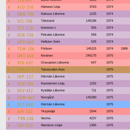
6
TCR-887
6
ACU-256
Hämeen Linja
3763
1974
6
OBN-706
Kainuun Liikenne
1225
1974
6
UCL-206
Tidstrand
145186
1974
6
TCS-126
Koiviston L
555
1974
6
HCN-556
Pekolan Liikenne
556
1974
6
HOV-660
Hellsten Soini
525
1974
6
TEM-206
Förbom
145115
1974
1989
6
ONT-666
Keränen
240175
1975
6
VCK-692
Oravaisten Liikenne
647
1975
6
AHA-474
Taivassalon Auto
1975
6
UFP-222
Härmän Liikenne
1975
6
HCH-386
Kasiniemen Linja
1252
1975
6
HEV-432
Kyttälän Liikenne
711
1975
6
UOM-602
Norrgård
145280
1975
6
OCC-680
Härmän Liikenne
1975
6
AJH-102
Ykspetäjä
1544
1976
6
TVN-106
Vesma
4237
1976
6
UHJ-110
Niemisen Linjat
1365
1976