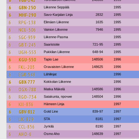
6
VGB-241
6
GBN-250
Liikenne Seppälä
1995
6
MHF-290
Savo-Karjalan Linja
2832
1995
6
RPG-138
Elimäen Liikenne
1635
1995
6
NCU-506
Vainion Liikenne
7946
1995
6
SGC-939
Liikenne-Pasma
1995
6
GBT-245
Saaristotie
721-95
1995
6
UGH-553
Pukkilan Liikenne
648-94
1995
6
KGU-550
Tapio Lae
148506
1996
6
FKL-203
Oravaisten Liikenne
148625
1996
6
EGR-548
Lähilinjat
1996
6
GBX-777
Kokkolan Liikenne
1996
6
OGX-788
Matka Mäkelä
148586
1996
6
RGO-734
Satakunta, прочие
148504
1996
6
KIJ-836
Hämeen Linja
1997
6
GBV-812
Gold Line
839-97
1997
6
LIC-829
STA
8181
1997
6
CCL-856
Jyrkilä
8190
1997
6
AHO-6
Osmo Aho
148639
1997