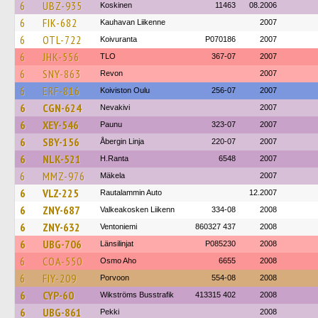
6
UBZ-935
Koskinen
11463
08.2006
6
FIK-682
Kauhavan Liikenne
2007
6
OTL-722
Koivuranta
P070186
2007
6
JHK-556
TLO
367-07
2007
6
SNY-863
Revon
2007
6
ERF-816
Koiviston Oulu
256-07
2007
6
CGN-624
Nevakivi
2007
6
XEY-546
Paunu
323-07
2007
6
SBY-156
Åbergin Linja
220-07
2007
6
NLK-521
H.Ranta
6548
2007
6
MMZ-976
Mäkela
2007
6
VLZ-225
Rautalammin Auto
12.2007
6
ZNY-687
Valkeakosken Liikenn
334-08
2008
6
ZNY-632
Ventoniemi
860327 437
2008
6
UBG-706
Länsilinjat
P085230
2008
6
COA-550
Osmo Aho
6655
2008
6
FIY-209
Porvoon
554-08
2008
6
CYP-60
Wikströms Busstrafik
413315 402
2008
6
UBG-861
Pekki
2008