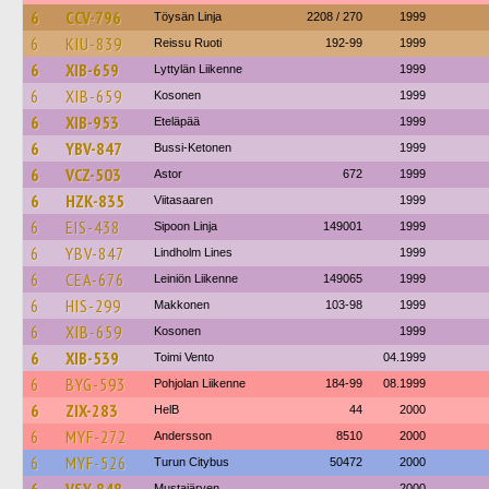
6
CCV-796
Töysän Linja
2208 / 270
1999
6
KIU-839
Reissu Ruoti
192-99
1999
6
XIB-659
Lyttylän Liikenne
1999
6
XIB-659
Kosonen
1999
6
XIB-953
Eteläpää
1999
6
YBV-847
Bussi-Ketonen
1999
6
VCZ-503
Astor
672
1999
6
HZK-835
Viitasaaren
1999
6
EIS-438
Sipoon Linja
149001
1999
6
YBV-847
Lindholm Lines
1999
6
CEA-676
Leiniön Liikenne
149065
1999
6
HIS-299
Makkonen
103-98
1999
6
XIB-659
Kosonen
1999
6
XIB-539
Toimi Vento
04.1999
6
BYG-593
Pohjolan Liikenne
184-99
08.1999
6
ZIX-283
HelB
44
2000
6
MYF-272
Andersson
8510
2000
6
MYF-526
Turun Citybus
50472
2000
Mustajärven
2000