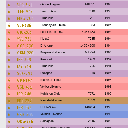
6
SFG-531
Oskar Haglund
148031
1993
6
TFF-975
Saaren Auto
7618
1993
6
MRG-706
Turkubus
1291
1993
6
VBI-386
Tilausajoliik. Heino
1383
1994
6
GIO-263
Luopioisten Linja
1425 / 133
1994
6
YVL-731
Kivistö
7735
1994
6
OGE-290
E. Ahonen
1485 / 180
1994
6
GBM-920
Korpelan Liikenne
580-94
1994
6
IFZ-859
Karinord
1463
1994
6
IAY-534
Turkubus
7726
1994
6
SGC-793
Eteläpää
1349
1994
6
GBT-167
Niemisen Linjat
1995
6
VGL-411
Vekka Liikenne
1995
6
IGR-246
Koiviston Oulu
7871
1995
6
ERF-777
Paikallisliikenne
1532
1995
6
IGR-337
Haldin&Rose
148434
1995
6
GBR-306
Vainion Liikenne
1995
6
OOG-926
Seinäjoen
2816
1995
Toreniuksen Liikenne
148333
1995