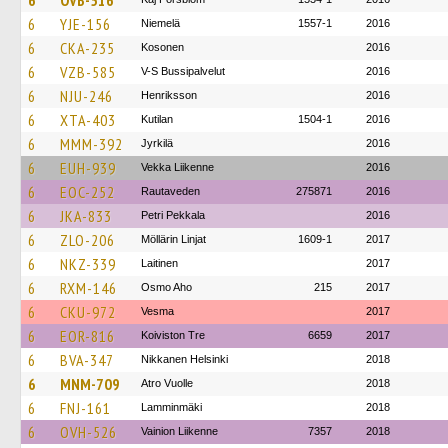
6
OVB-516
6
YJE-156
Niemelä
1557-1
2016
6
CKA-235
Kosonen
2016
6
VZB-585
V-S Bussipalvelut
2016
6
NJU-246
Henriksson
2016
6
XTA-403
Kutilan
1504-1
2016
6
MMM-392
Jyrkilä
2016
6
EUH-939
Vekka Liikenne
2016
6
EOC-252
Rautaveden
275871
2016
6
JKA-833
Petri Pekkala
2016
6
ZLO-206
Möllärin Linjat
1609-1
2017
6
NKZ-339
Laitinen
2017
6
RXM-146
Osmo Aho
215
2017
6
CKU-972
Vesma
2017
6
EOR-816
Koiviston Tre
6659
2017
6
BVA-347
Nikkanen Helsinki
2018
6
MNM-709
Atro Vuolle
2018
6
FNJ-161
Lamminmäki
2018
6
OVH-526
Vainion Liikenne
7357
2018