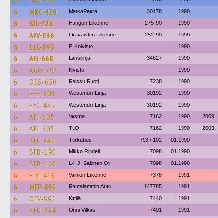
6
NFU-796
6
MKC-420
MatkaPeura
30178
1990
6
SJL-726
Hangon Liikenne
275-90
1990
6
AFV-836
Oravaisten Liikenne
252-90
1990
6
LLC-893
P. Koivisto
1990
6
AFJ-668
Länsilinjat
34627
1990
6
AGO-792
Kivistö
1990
6
OSS-650
Reissu Ruoti
7238
1990
6
EFE-808
Westendin Linja
30192
1990
6
EYC-435
Westendin Linja
30192
1990
6
AFJ-605
Vesma
7162
1990
2009
6
AFJ-605
TLO
7162
1990
2009
6
BFC-440
Turkubus
793 / 102
01.1990
6
BFB-190
Mikko Rindell
7098
01.1990
6
BFB-190
L-l. J. Salonen Oy
7098
01.1990
6
EIM-416
Vainion Liikenne
7378
1991
6
MFP-893
Rautalammin Auto
147785
1991
6
OFV-992
Kittilä
7440
1991
6
KFU-844
Onni Vilkas
7401
1991