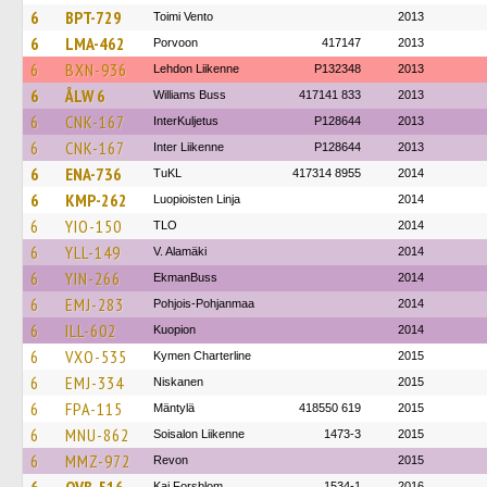
6
BPT-729
Toimi Vento
2013
6
LMA-462
Porvoon
417147
2013
6
BXN-936
Lehdon Liikenne
P132348
2013
6
ÅLW 6
Williams Buss
417141 833
2013
6
CNK-167
InterKuljetus
P128644
2013
6
CNK-167
Inter Liikenne
P128644
2013
6
ENA-736
TuKL
417314 8955
2014
6
KMP-262
Luopioisten Linja
2014
6
YIO-150
TLO
2014
6
YLL-149
V. Alamäki
2014
6
YIN-266
EkmanBuss
2014
6
EMJ-283
Pohjois-Pohjanmaa
2014
6
ILL-602
Kuopion
2014
6
VXO-535
Kymen Charterline
2015
6
EMJ-334
Niskanen
2015
6
FPA-115
Mäntylä
418550 619
2015
6
MNU-862
Soisalon Liikenne
1473-3
2015
6
MMZ-972
Revon
2015
Kaj Forsblom
1534-1
2016