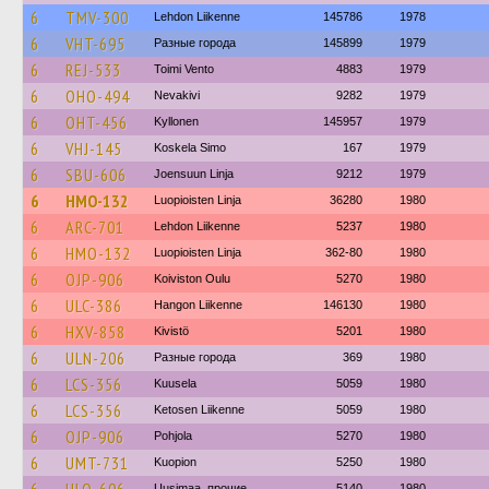
6
TMV-300
Lehdon Liikenne
145786
1978
6
VHT-695
Разные города
145899
1979
6
REJ-533
Toimi Vento
4883
1979
6
OHO-494
Nevakivi
9282
1979
6
OHT-456
Kyllonen
145957
1979
6
VHJ-145
Koskela Simo
167
1979
6
SBU-606
Joensuun Linja
9212
1979
6
HMO-132
Luopioisten Linja
36280
1980
6
ARC-701
Lehdon Liikenne
5237
1980
6
HMO-132
Luopioisten Linja
362-80
1980
6
OJP-906
Koiviston Oulu
5270
1980
6
ULC-386
Hangon Liikenne
146130
1980
6
HXV-858
Kivistö
5201
1980
6
ULN-206
Разные города
369
1980
6
LCS-356
Kuusela
5059
1980
6
LCS-356
Ketosen Liikenne
5059
1980
6
OJP-906
Pohjola
5270
1980
6
UMT-731
Kuopion
5250
1980
Uusimaa, прочие
5140
1980