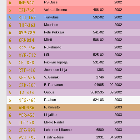
6
INF-547
PS-Bussi
2002
6
EZI-760
Vekka Liikenne
486-02
2002
6
KLU-167
Turkubus
592-02
2002
6
THF-262
Muurinen
2002
6
XYP-789
Petri Pekkala
541-02
2002
6
CFJ-814
Mörö
506-02
2002
6
KCY-766
Rukahuolto
2002
6
XYP-712
LSL
525-02
2002
6
CFJ-858
Разные города
531-02
2002
6
RTF-416
Joensuun Linja
1383
2002
6
SEF-586
V. Alamäki
2746
2002
6
CZK-206
E. Rantanen
94985
02.2002
6
ILA-434
Oubus
S010535
09.2002
6
NFG-465
Raahen
624-03
2003
6
AHI-386
P. Koivisto
2003
6
YER-435
Linjaliike
2003
6
LLT-178
Mikko Rindell
2003
6
CFZ-999
Lehtosen Liikenne
6800
2003
6
VVU-392
Haldin&Rose
2931
04.2003