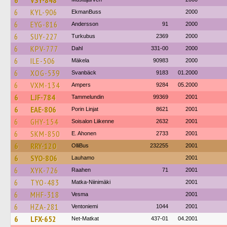
6
VSY-848
6
KYL-906
EkmanBuss
2000
6
EYG-816
Andersson
91
2000
6
SUY-227
Turkubus
2369
2000
6
KPV-777
Dahl
331-00
2000
6
ILE-506
Mäkela
90983
2000
6
XOG-539
Svanbäck
9183
01.2000
6
VXM-134
Ampers
9284
05.2000
6
LJF-784
Tammelundin
99369
2001
6
EAE-806
Porin Linjat
8621
2001
6
GHY-154
Soisalon Liikenne
2632
2001
6
SKM-850
E. Ahonen
2733
2001
6
RRY-120
OlliBus
232255
2001
6
SYO-806
Lauhamo
2001
6
XYK-726
Raahen
71
2001
6
TYO-483
Matka-Niinimäki
2001
6
MHF-318
Vesma
2001
6
HZA-281
Ventoniemi
1044
2001
6
LFX-652
Net-Matkat
437-01
04.2001