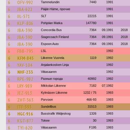
6
OFV-992
Tammelundin
7440
1991
6
JBA-622
Päijät-Häme, прочие
1991
6
IIL-571
SLT
22215
1991
6
KLP-806
Pohjolan Matka
147780
1991
6
JBA-390
Concordia Bus
7364
09.1991
2018
6
JBA-390
Stagecoach Finland
7364
09.1991
2018
6
JBA-390
Espoon Auto
7364
09.1991
2018
6
FBB-795
LSL
1992
6
KFM-845
Liikenne Vuorela
1119
1992
6
YAV-104
Anjalankosken Linja
1992
6
NHF-233
Viitasaaren
1992
6
RPE-982
Разные города
40992
1992
6
LRY-989
Mikkolan Liikenne
7182
07.1992
6
JEZ-913
Kylmäsen Liikenne
1232 / 75
1993
6
ZHT-363
Porvoon
466-93
1993
6
ITF-355
Sundellbus
31513
1993
6
HGC-916
Busstrafik Widjeskog
1326
1993
6
KGT-877
Tokee
30
1993
6
TYI-620
Viitasaaren
F195
1993