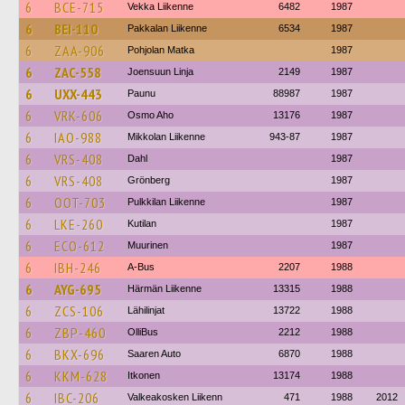
6
BCE-715
Vekka Liikenne
6482
1987
6
BEI-110
Pakkalan Liikenne
6534
1987
6
ZAA-906
Pohjolan Matka
1987
6
ZAC-558
Joensuun Linja
2149
1987
6
UXX-443
Paunu
88987
1987
6
VRK-606
Osmo Aho
13176
1987
6
IAO-988
Mikkolan Liikenne
943-87
1987
6
VRS-408
Dahl
1987
6
VRS-408
Grönberg
1987
6
OOT-703
Pulkkilan Liikenne
1987
6
LKE-260
Kutilan
1987
6
ECO-612
Muurinen
1987
6
IBH-246
A-Bus
2207
1988
6
AYG-695
Härmän Liikenne
13315
1988
6
ZCS-106
Lähilinjat
13722
1988
6
ZBP-460
OlliBus
2212
1988
6
BKX-696
Saaren Auto
6870
1988
6
KKM-628
Itkonen
13174
1988
6
IBC-206
Valkeakosken Liikenn
471
1988
2012