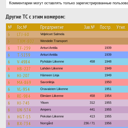
Комментарии могут оставлять только зарегистрированные пользов
Другие ТС с этим номером:
№
Гос.№
Предприятие
Зав.№
Постр.
Утил.
6
LTJ-60
Veljekset Salmela
6
TXM-802
Wendelin Transport
6
TF-239
Artturi Anttila
1939
6
T-5239
Artturi Anttila
1939
6
V-4984
Pyhtään Liikenne
458
1948
6
HB-227
Lahden Liikenne
1949
6
HJ-207
Hämeen Linja
1949
6
MA-869
Savonlinja
1950
6
VL-954
Oravaisten Liikenne
1951
6
RE-984
Elimäen Liikenne
458
1954
6
HJ-745
Ylisen
312
1955
6
UN-574
Ampers
441
1955
6
HGT-15
Pekolan Liikenne
413
1955
6
BX-734
Norrgård
236 / 71
1956