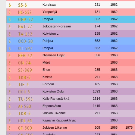
6
SS-6
Korsisaari
231
1962
6
HC-657
Ykspetäjä
131
1962
6
OHP-52
Pohjola
652
1962
6
HAT-27
Jokioisten-Forssan
174
1962
6
TA-152
Koiviston L
138
1962
6
OCD-30
Pohjola
652
1962
6
OT-597
Pohjola
652
1962
6
HFH-32
Niemisen Linjat
356
1963
6
ON-24
Mörö
1963
6
SS-869
Enon
235
1963
6
TKB-6
Kivistö
211
1963
6
TIE-6
Förbom
185
1963
6
OCT-6
Koiviston Oulu
1393
1963
6
TU-595
Kalle Rantasärkkä
1314
1963
6
AI-550
Espoon Auto
1415
1963
6
TKB-6
Vainion Liikenne
211
1963
6
ODL-61
Kajaanin Kaupunkilinjat
1963
6
GF-800
Jokisen Liikenne
208
1963
1975
Autolinjat
243
1964