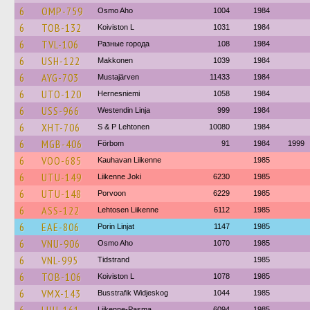
6
OMP-759
Osmo Aho
1004
1984
6
TOB-132
Koiviston L
1031
1984
6
TVL-106
Разные города
108
1984
6
USH-122
Makkonen
1039
1984
6
AYG-703
Mustajärven
11433
1984
6
UTO-120
Hernesniemi
1058
1984
6
USS-966
Westendin Linja
999
1984
6
XHT-706
S & P Lehtonen
10080
1984
6
MGB-406
Förbom
91
1984
1999
6
VOO-685
Kauhavan Liikenne
1985
6
UTU-149
Liikenne Joki
6230
1985
6
UTU-148
Porvoon
6229
1985
6
ASS-122
Lehtosen Liikenne
6112
1985
6
EAE-806
Porin Linjat
1147
1985
6
VNU-906
Osmo Aho
1070
1985
6
VNL-995
Tidstrand
1985
6
TOB-106
Koiviston L
1078
1985
6
VMX-143
Busstrafik Widjeskog
1044
1985
Liikenne-Pasma
6094
1985