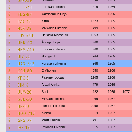
6
GN-659
6
TTE-51
Forssan Liikenne
219
1964
6
YDG-82
Järviseudun Linja
1965
6
LVD-45
Kittilä
1823
1965
6
HVK-25
Mikkolan Liikenne
499
1965
6
TJS-644
Helsinki-Maaseutu
1653
1965
6
UKN-60
Åbergin Linja
268
1965
6
HBV-740
Forssan Liikenne
268
1965
6
UIY-22
Norrgård
264
1965
6
HAX-782
Forssan Liikenne
268
1965
6
KCN-80
E. Ahonen
850
1966
6
YPC-8
Разные города
1905
1966
6
EIM-6
Artturi Anttila
479
1966
6
UUY-20
Suni
422
1966
1977
6
GGE-30
Elimäen Liikenne
69
1967
6
IJR-10
Lehdon Liikenne
2096
1967
6
HOO-212
Kivistö
4
1967
6
GEG-28
Martti Laurila
491
1967
6
IHF-18
Pekolan Liikenne
5
1967