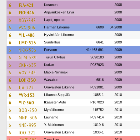
6
FJA-421
Kosonen
2008
6
FIO-446
Anjalankosken Linja
2008
6
XBY-747
Lappi, прочие
2008
6
VVA-906
Härmän Liikenne
6608
04.2008
6
YHJ-486
Hyvinkään Liikenne
2009
6
LMC-513
Sundellbus
6641
2009
6
NKK-556
Porvoon
414468 691
2009
6
GLM-589
Turun Citybus
S090183
2009
6
CKN-633
Kutilan
P087923
2009
6
AOY-343
Matka-Niinimäki
2009
6
LOH-330
Wasabus
6816
2009
6
JJA-222
Oravaisten Liikenne
P091081
2009
6
YVR-153
Liikenne Seppälä
1085-1
2010
6
YIZ-560
Ikaalisten Auto
P107023
2010
6
BOB-250
Mynäliikenne
415752
2010
6
MNP-306
Lauhamo
P097414
2010
6
NNE-993
Y. Makkonen
1010-6
2010
6
IOO-221
Oravaisten Liikenne
1036-1
2010
Tapio Lae
2010