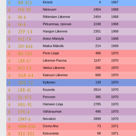
6
NX-421
Kivistö
4
1967
6
IYH-93
Niinivuori
2454
1968
6
IN-6
Riihimäen Liikenne
2454
1968
6
IA-6
Pirkanmaa, прочие
2248
1968
6
ZFP-14
Hangon Liikenne
2301
1968
6
IHZ-74
Anton Mäntylä
118
1968
6
OH-666
Matka Mäkelä
214
1969
6
NU-561
Porin Linjat
496
1970
6
LRX-67
Liikenne-Pasma
1147
1970
6
HCJ-13
Vekka Liikenne
286
1970
6
OGB-64
Kainuun Liikenne
806
1970
6
ODS-72
Kyllonen
139
1970
6
LRR-41
Kuusela
2814
1970
6
UL-975
Porvoon
385
1970
6
HUL-91
Hämeen Linja
2785
1970
6
EPE-6
Vähärauman
496
1970
6
OMY-6
Nevakivi
2899
1970
6
VHM-836
Osmo Aho
73
1971
6
XEE-801
Koivuranta
68
1971