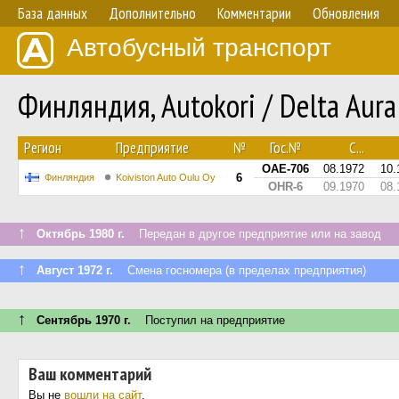
База данных
Дополнительно
Комментарии
Обновления
Автобусный транспорт
Финляндия, Autokori / Delta Aur
Регион
Предприятие
№
Гос.№
С...
OAE-706
08.1972
10.
6
Финляндия
Koiviston Auto Oulu Oy
OHR-6
09.1970
08.
↑
Октябрь 1980 г.
Передан в другое предприятие или на завод
↑
Август 1972 г.
Смена госномера (в пределах предприятия)
↑
Сентябрь 1970 г.
Поступил на предприятие
Ваш комментарий
Вы не
вошли на сайт
.