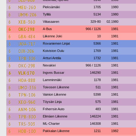
6
ULO-606
6
MEU-260
Pieksämäki
1705
1980
6
UMM-206
Tyllilä
5134
1980
6
XEB-360
Viitasaaren
329-80
02.1980
6
OKC-298
A-Bus
966 / 1126
1981
6
GBA-484
Liikenne Joki
10
1981
6
UOA-717
Rovaniemen Linjat
5366
1981
6
OJX-206
Koiviston Oulu
1769
1981
6
TPB-306
Artturi Anttila
1732
1981
6
OKC-298
Nevakivi
966 / 1126
1981
6
VLK-170
Ingves Bussar
146290
1981
6
HOA-888
Lamminmäki
1178
1981
6
UMO-336
Toivosen Liikenne
511
1981
6
TPN-106
Vainion Liikenne
5398
1981
6
XEO-960
Töysän Linja
575
1981
6
ANM-106
Friherrsin Auto
483
1981
6
TPB-800
Elimäen Liikenne
146224
1981
6
TRS-303
ML-Charter
146308
1981
6
HOB-100
Pakkalan Liikenne
1211
1982