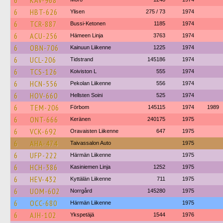
6
KAV-968
6
HBT-626
Ylisen
275 / 73
1974
6
TCR-887
Bussi-Ketonen
1185
1974
6
ACU-256
Hämeen Linja
3763
1974
6
OBN-706
Kainuun Liikenne
1225
1974
6
UCL-206
Tidstrand
145186
1974
6
TCS-126
Koiviston L
555
1974
6
HCN-556
Pekolan Liikenne
556
1974
6
HOV-660
Hellsten Soini
525
1974
6
TEM-206
Förbom
145115
1974
1989
6
ONT-666
Keränen
240175
1975
6
VCK-692
Oravaisten Liikenne
647
1975
6
AHA-474
Taivassalon Auto
1975
6
UFP-222
Härmän Liikenne
1975
6
HCH-386
Kasiniemen Linja
1252
1975
6
HEV-432
Kyttälän Liikenne
711
1975
6
UOM-602
Norrgård
145280
1975
6
OCC-680
Härmän Liikenne
1975
6
AJH-102
Ykspetäjä
1544
1976