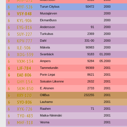
6
MYF-272
6
MYF-526
Turun Citybus
50472
2000
6
VSY-848
Mustajärven
2000
6
KYL-906
EkmanBuss
2000
6
EYG-816
Andersson
91
2000
6
SUY-227
Turkubus
2369
2000
6
KPV-777
Dahl
331-00
2000
6
ILE-506
Mäkela
90983
2000
6
XOG-539
Svanbäck
9183
01.2000
6
VXM-134
Ampers
9284
05.2000
6
LJF-784
Tammelundin
99369
2001
6
EAE-806
Porin Linjat
8621
2001
6
GHY-154
Soisalon Liikenne
2632
2001
6
SKM-850
E. Ahonen
2733
2001
6
RRY-120
OlliBus
232255
2001
6
SYO-806
Lauhamo
2001
6
XYK-726
Raahen
71
2001
6
TYO-483
Matka-Niinimäki
2001
6
MHF-318
Vesma
2001