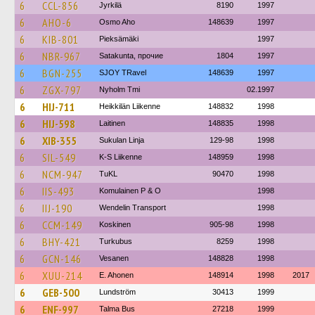
6
CCL-856
Jyrkilä
8190
1997
6
AHO-6
Osmo Aho
148639
1997
6
KIB-801
Pieksämäki
1997
6
NBR-967
Satakunta, прочие
1804
1997
6
BGN-255
SJOY TRavel
148639
1997
6
ZGX-797
Nyholm Tmi
02.1997
6
HIJ-711
Heikkilän Liikenne
148832
1998
6
HIJ-598
Laitinen
148835
1998
6
XIB-355
Sukulan Linja
129-98
1998
6
SIL-549
K-S Liikenne
148959
1998
6
NCM-947
TuKL
90470
1998
6
IIS-493
Komulainen P & O
1998
6
IIJ-190
Wendelin Transport
1998
6
CCM-149
Koskinen
905-98
1998
6
BHY-421
Turkubus
8259
1998
6
GCN-146
Vesanen
148828
1998
6
XUU-214
E. Ahonen
148914
1998
2017
6
GEB-500
Lundström
30413
1999
6
ENF-997
Talma Bus
27218
1999