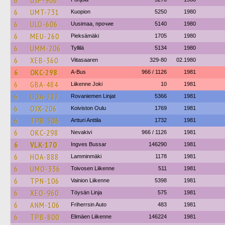
6
OJP-906
6
UMT-731
Kuopion
5250
1980
6
ULO-606
Uusimaa, прочие
5140
1980
6
MEU-260
Pieksämäki
1705
1980
6
UMM-206
Tyllilä
5134
1980
6
XEB-360
Viitasaaren
329-80
02.1980
6
OKC-298
A-Bus
966 / 1126
1981
6
GBA-484
Liikenne Joki
10
1981
6
UOA-717
Rovaniemen Linjat
5366
1981
6
OJX-206
Koiviston Oulu
1769
1981
6
TPB-306
Artturi Anttila
1732
1981
6
OKC-298
Nevakivi
966 / 1126
1981
6
VLK-170
Ingves Bussar
146290
1981
6
HOA-888
Lamminmäki
1178
1981
6
UMO-336
Toivosen Liikenne
511
1981
6
TPN-106
Vainion Liikenne
5398
1981
6
XEO-960
Töysän Linja
575
1981
6
ANM-106
Friherrsin Auto
483
1981
6
TPB-800
Elimäen Liikenne
146224
1981