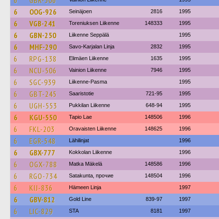
6
GBR-306
6
OOG-926
Seinäjoen
2816
1995
6
VGB-241
Toreniuksen Liikenne
148333
1995
6
GBN-250
Liikenne Seppälä
1995
6
MHF-290
Savo-Karjalan Linja
2832
1995
6
RPG-138
Elimäen Liikenne
1635
1995
6
NCU-506
Vainion Liikenne
7946
1995
6
SGC-939
Liikenne-Pasma
1995
6
GBT-245
Saaristotie
721-95
1995
6
UGH-553
Pukkilan Liikenne
648-94
1995
6
KGU-550
Tapio Lae
148506
1996
6
FKL-203
Oravaisten Liikenne
148625
1996
6
EGR-548
Lähilinjat
1996
6
GBX-777
Kokkolan Liikenne
1996
6
OGX-788
Matka Mäkelä
148586
1996
6
RGO-734
Satakunta, прочие
148504
1996
6
KIJ-836
Hämeen Linja
1997
6
GBV-812
Gold Line
839-97
1997
6
LIC-829
STA
8181
1997