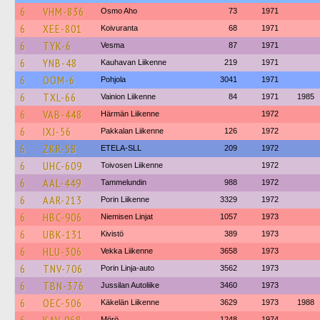
6
VHM-836
Osmo Aho
73
1971
6
XEE-801
Koivuranta
68
1971
6
TYK-6
Vesma
87
1971
6
YNB-48
Kauhavan Liikenne
219
1971
6
OOM-6
Pohjola
3041
1971
6
TXL-66
Vainion Liikenne
84
1971
1985
6
VAB-448
Härmän Liikenne
1972
6
IXJ-56
Pakkalan Liikenne
126
1972
6
ZKR-58
ETELA-SLL
209
1972
6
UHC-609
Toivosen Liikenne
1972
6
AAL-449
Tammelundin
988
1972
6
AAR-213
Porin Liikenne
3329
1972
6
HBC-906
Niemisen Linjat
1057
1973
6
UBK-131
Kivistö
389
1973
6
HLU-306
Vekka Liikenne
3658
1973
6
TNV-706
Porin Linja-auto
3562
1973
6
TBN-376
Jussilan Autoliike
3460
1973
6
OEC-506
Käkelän Liikenne
3629
1973
1988
Mörö
1248
1974