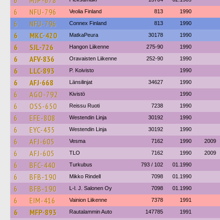
6
MJP-678
6
NFU-796
Veolia Finland
813
1990
6
NFU-796
Connex Finland
813
1990
6
MKC-420
MatkaPeura
30178
1990
6
SJL-726
Hangon Liikenne
275-90
1990
6
AFV-836
Oravaisten Liikenne
252-90
1990
6
LLC-893
P. Koivisto
1990
6
AFJ-668
Länsilinjat
34627
1990
6
AGO-792
Kivistö
1990
6
OSS-650
Reissu Ruoti
7238
1990
6
EFE-808
Westendin Linja
30192
1990
6
EYC-435
Westendin Linja
30192
1990
6
AFJ-605
Vesma
7162
1990
2009
6
AFJ-605
TLO
7162
1990
2009
6
BFC-440
Turkubus
793 / 102
01.1990
6
BFB-190
Mikko Rindell
7098
01.1990
6
BFB-190
L-l. J. Salonen Oy
7098
01.1990
6
EIM-416
Vainion Liikenne
7378
1991
6
MFP-893
Rautalammin Auto
147785
1991