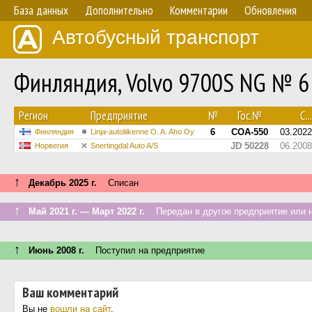
База данных
Дополнительно
Комментарии
Обновления
Автобусный транспорт
Финляндия, Volvo 9700S NG № 6
Регион
Предприятие
№
Гос.№
С...
6
COA-550
03.2022
Финляндия
Linja-autoliikenne O. A. Aho Oy
JD 50228
06.2008
Норвегия
Snertingdal Auto A/S
↑
Декабрь 2025 г.
Списан
↑
Май 2021 г. — Март 2022 г.
Передан в другое предприятие или н
↑
Июнь 2008 г.
Поступил на предприятие
Ваш комментарий
Вы не
вошли на сайт
.