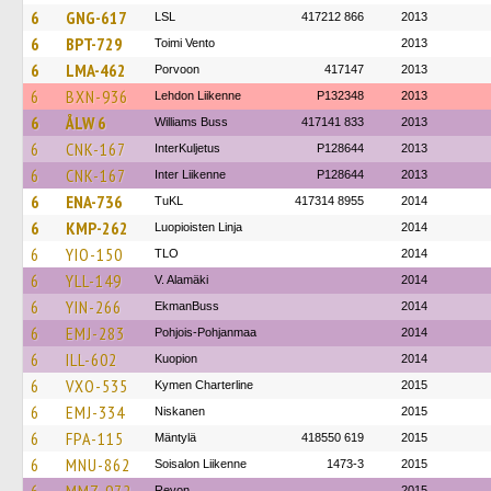
6
GNG-617
LSL
417212 866
2013
6
BPT-729
Toimi Vento
2013
6
LMA-462
Porvoon
417147
2013
6
BXN-936
Lehdon Liikenne
P132348
2013
6
ÅLW 6
Williams Buss
417141 833
2013
6
CNK-167
InterKuljetus
P128644
2013
6
CNK-167
Inter Liikenne
P128644
2013
6
ENA-736
TuKL
417314 8955
2014
6
KMP-262
Luopioisten Linja
2014
6
YIO-150
TLO
2014
6
YLL-149
V. Alamäki
2014
6
YIN-266
EkmanBuss
2014
6
EMJ-283
Pohjois-Pohjanmaa
2014
6
ILL-602
Kuopion
2014
6
VXO-535
Kymen Charterline
2015
6
EMJ-334
Niskanen
2015
6
FPA-115
Mäntylä
418550 619
2015
6
MNU-862
Soisalon Liikenne
1473-3
2015
Revon
2015