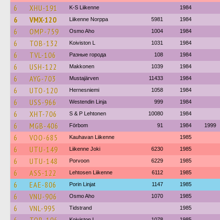
6
XHU-191
K-S Liikenne
1984
6
VMX-120
Liikenne Norppa
5981
1984
6
OMP-759
Osmo Aho
1004
1984
6
TOB-132
Koiviston L
1031
1984
6
TVL-106
Разные города
108
1984
6
USH-122
Makkonen
1039
1984
6
AYG-703
Mustajärven
11433
1984
6
UTO-120
Hernesniemi
1058
1984
6
USS-966
Westendin Linja
999
1984
6
XHT-706
S & P Lehtonen
10080
1984
6
MGB-406
Förbom
91
1984
1999
6
VOO-685
Kauhavan Liikenne
1985
6
UTU-149
Liikenne Joki
6230
1985
6
UTU-148
Porvoon
6229
1985
6
ASS-122
Lehtosen Liikenne
6112
1985
6
EAE-806
Porin Linjat
1147
1985
6
VNU-906
Osmo Aho
1070
1985
6
VNL-995
Tidstrand
1985
Koiviston L
1078
1985