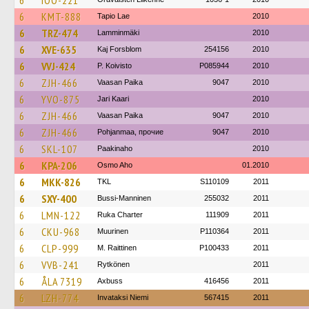
6
IOO-221
6
KMT-888
Tapio Lae
2010
6
TRZ-474
Lamminmäki
2010
6
XVE-635
Kaj Forsblom
254156
2010
6
VVJ-424
P. Koivisto
P085944
2010
6
ZJH-466
Vaasan Paika
9047
2010
6
YVO-875
Jari Kaari
2010
6
ZJH-466
Vaasan Paika
9047
2010
6
ZJH-466
Pohjanmaa, прочие
9047
2010
6
SKL-107
Paakinaho
2010
6
KPA-206
Osmo Aho
01.2010
6
MKK-826
TKL
S110109
2011
6
SXY-400
Bussi-Manninen
255032
2011
6
LMN-122
Ruka Charter
111909
2011
6
CKU-968
Muurinen
P110364
2011
6
CLP-999
M. Raittinen
P100433
2011
6
VVB-241
Rytkönen
2011
6
ÅLA 7319
Axbuss
416456
2011
6
LZH-774
Invataksi Niemi
567415
2011