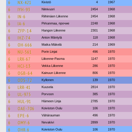
6
NX-421
Kivistö
4
1967
6
IYH-93
Niinivuori
2454
1968
6
IN-6
Riihimäen Liikenne
2454
1968
6
IA-6
Pirkanmaa, прочие
2248
1968
6
ZFP-14
Hangon Liikenne
2301
1968
6
IHZ-74
Anton Mäntylä
118
1968
6
OH-666
Matka Mäkelä
214
1969
6
NU-561
Porin Linjat
496
1970
6
LRX-67
Liikenne-Pasma
1147
1970
6
HCJ-13
Vekka Liikenne
286
1970
6
OGB-64
Kainuun Liikenne
806
1970
6
ODS-72
Kyllonen
139
1970
6
LRR-41
Kuusela
2814
1970
6
UL-975
Porvoon
385
1970
6
HUL-91
Hämeen Linja
2785
1970
6
OAE-706
Koiviston Oulu
106
1970
6
EPE-6
Vähärauman
496
1970
6
OMY-6
Nevakivi
2899
1970
6
OHR-6
Koiviston Oulu
106
1970