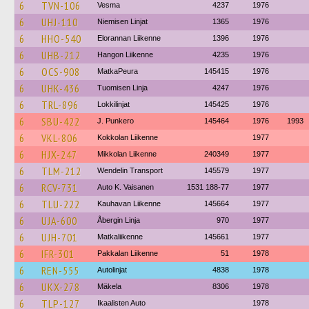
6
TVN-106
Vesma
4237
1976
6
UHJ-110
Niemisen Linjat
1365
1976
6
HHO-540
Elorannan Liikenne
1396
1976
6
UHB-212
Hangon Liikenne
4235
1976
6
OCS-908
MatkaPeura
145415
1976
6
UHK-436
Tuomisen Linja
4247
1976
6
TRL-896
Lokkilinjat
145425
1976
6
SBU-422
J. Punkero
145464
1976
1993
6
VKL-806
Kokkolan Liikenne
1977
6
HJX-247
Mikkolan Liikenne
240349
1977
6
TLM-212
Wendelin Transport
145579
1977
6
RCV-731
Auto K. Vaisanen
1531 188-77
1977
6
TLU-222
Kauhavan Liikenne
145664
1977
6
UJA-600
Åbergin Linja
970
1977
6
UJH-701
Matkaliikenne
145661
1977
6
IFR-301
Pakkalan Liikenne
51
1978
6
REN-555
Autolinjat
4838
1978
6
UKX-278
Mäkela
8306
1978
6
TLP-127
Ikaalisten Auto
1978