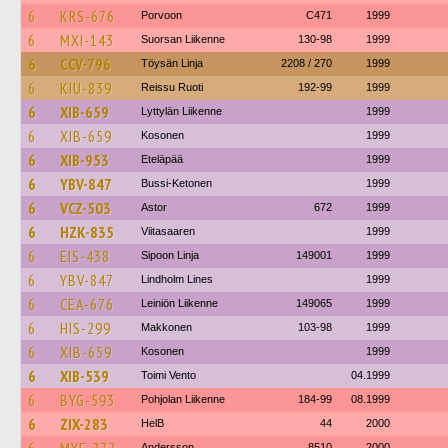
6
KRS-676
Porvoon
C471
1999
6
MXI-143
Suorsan Liikenne
130-98
1999
6
CCV-796
Töysän Linja
2208 / 270
1999
6
KIU-839
Reissu Ruoti
192-99
1999
6
XIB-659
Lyttylän Liikenne
1999
6
XIB-659
Kosonen
1999
6
XIB-953
Eteläpää
1999
6
YBV-847
Bussi-Ketonen
1999
6
VCZ-503
Astor
672
1999
6
HZK-835
Viitasaaren
1999
6
EIS-438
Sipoon Linja
149001
1999
6
YBV-847
Lindholm Lines
1999
6
CEA-676
Leiniön Liikenne
149065
1999
6
HIS-299
Makkonen
103-98
1999
6
XIB-659
Kosonen
1999
6
XIB-539
Toimi Vento
04.1999
6
BYG-593
Pohjolan Liikenne
184-99
08.1999
6
ZIX-283
HelB
44
2000
Andersson
8510
2000