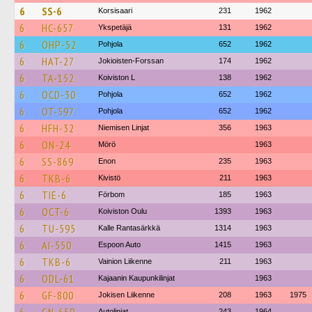
6
SS-6
Korsisaari
231
1962
6
HC-657
Ykspetäjä
131
1962
6
OHP-52
Pohjola
652
1962
6
HAT-27
Jokioisten-Forssan
174
1962
6
TA-152
Koiviston L
138
1962
6
OCD-30
Pohjola
652
1962
6
OT-597
Pohjola
652
1962
6
HFH-32
Niemisen Linjat
356
1963
6
ON-24
Mörö
1963
6
SS-869
Enon
235
1963
6
TKB-6
Kivistö
211
1963
6
TIE-6
Förbom
185
1963
6
OCT-6
Koiviston Oulu
1393
1963
6
TU-595
Kalle Rantasärkkä
1314
1963
6
AI-550
Espoon Auto
1415
1963
6
TKB-6
Vainion Liikenne
211
1963
6
ODL-61
Kajaanin Kaupunkilinjat
1963
6
GF-800
Jokisen Liikenne
208
1963
1975
Autolinjat
243
1964