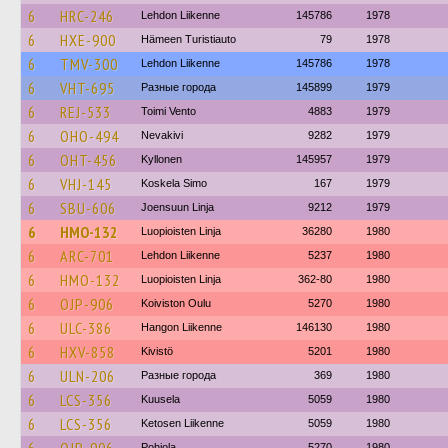
6
HRC-246
Lehdon Liikenne
145786
1978
6
HXE-900
Hämeen Turistiauto
79
1978
6
TMV-300
Lehdon Liikenne
145786
1978
6
VHT-695
Разные города
145899
1979
6
REJ-533
Toimi Vento
4883
1979
6
OHO-494
Nevakivi
9282
1979
6
OHT-456
Kyllonen
145957
1979
6
VHJ-145
Koskela Simo
167
1979
6
SBU-606
Joensuun Linja
9212
1979
6
HMO-132
Luopioisten Linja
36280
1980
6
ARC-701
Lehdon Liikenne
5237
1980
6
HMO-132
Luopioisten Linja
362-80
1980
6
OJP-906
Koiviston Oulu
5270
1980
6
ULC-386
Hangon Liikenne
146130
1980
6
HXV-858
Kivistö
5201
1980
6
ULN-206
Разные города
369
1980
6
LCS-356
Kuusela
5059
1980
6
LCS-356
Ketosen Liikenne
5059
1980
Pohjola
5270
1980