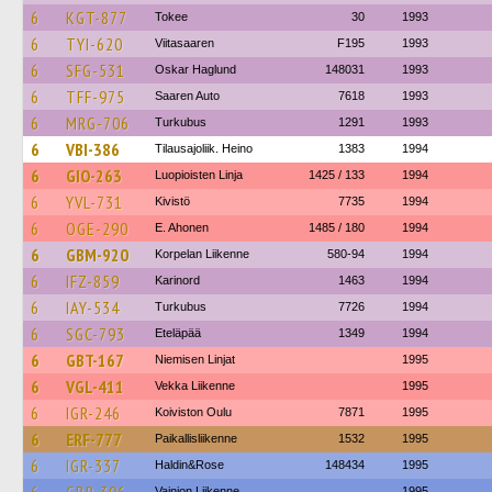
6
KGT-877
Tokee
30
1993
6
TYI-620
Viitasaaren
F195
1993
6
SFG-531
Oskar Haglund
148031
1993
6
TFF-975
Saaren Auto
7618
1993
6
MRG-706
Turkubus
1291
1993
6
VBI-386
Tilausajoliik. Heino
1383
1994
6
GIO-263
Luopioisten Linja
1425 / 133
1994
6
YVL-731
Kivistö
7735
1994
6
OGE-290
E. Ahonen
1485 / 180
1994
6
GBM-920
Korpelan Liikenne
580-94
1994
6
IFZ-859
Karinord
1463
1994
6
IAY-534
Turkubus
7726
1994
6
SGC-793
Eteläpää
1349
1994
6
GBT-167
Niemisen Linjat
1995
6
VGL-411
Vekka Liikenne
1995
6
IGR-246
Koiviston Oulu
7871
1995
6
ERF-777
Paikallisliikenne
1532
1995
6
IGR-337
Haldin&Rose
148434
1995
Vainion Liikenne
1995