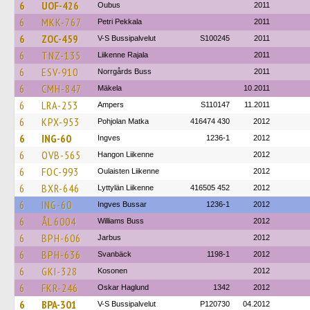
6
UOF-426
Oubus
2011
6
MKK-767
Petri Pekkala
2011
6
ZOC-459
V-S Bussipalvelut
S100245
2011
6
TNZ-135
Liikenne Rajala
2011
6
ESV-910
Norrgårds Buss
2011
6
CMH-847
Mäkela
10.2011
6
LRA-253
Ampers
S110147
11.2011
6
KPX-953
Pohjolan Matka
416474 430
2012
6
ING-60
Ingves
1236-1
2012
6
OVB-565
Hangon Liikenne
2012
6
FOC-993
Oulaisten Liikenne
2012
6
BXR-646
Lyttylän Liikenne
416505 452
2012
6
ING-60
Ingves Bussar
1236-1
2012
6
ÅL 6004
Williams Buss
2012
6
BPH-606
Jarbus
2012
6
BPH-636
Svanbäck
1198-1
2012
6
GKI-328
Kosonen
2012
6
FKR-246
Oskar Haglund
1342
2012
6
BPA-301
V-S Bussipalvelut
P120730
04.2012