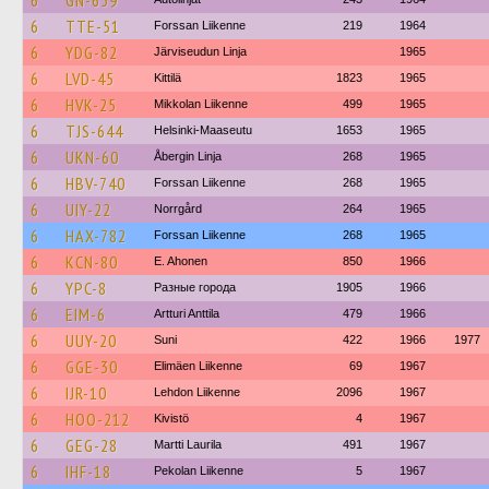
6
GN-659
6
TTE-51
Forssan Liikenne
219
1964
6
YDG-82
Järviseudun Linja
1965
6
LVD-45
Kittilä
1823
1965
6
HVK-25
Mikkolan Liikenne
499
1965
6
TJS-644
Helsinki-Maaseutu
1653
1965
6
UKN-60
Åbergin Linja
268
1965
6
HBV-740
Forssan Liikenne
268
1965
6
UIY-22
Norrgård
264
1965
6
HAX-782
Forssan Liikenne
268
1965
6
KCN-80
E. Ahonen
850
1966
6
YPC-8
Разные города
1905
1966
6
EIM-6
Artturi Anttila
479
1966
6
UUY-20
Suni
422
1966
1977
6
GGE-30
Elimäen Liikenne
69
1967
6
IJR-10
Lehdon Liikenne
2096
1967
6
HOO-212
Kivistö
4
1967
6
GEG-28
Martti Laurila
491
1967
6
IHF-18
Pekolan Liikenne
5
1967