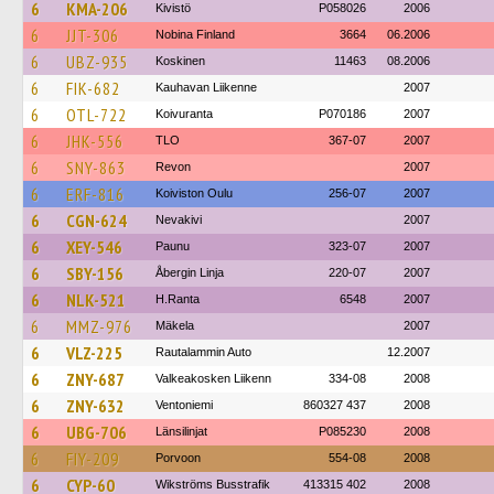
6
KMA-206
Kivistö
P058026
2006
6
JJT-306
Nobina Finland
3664
06.2006
6
UBZ-935
Koskinen
11463
08.2006
6
FIK-682
Kauhavan Liikenne
2007
6
OTL-722
Koivuranta
P070186
2007
6
JHK-556
TLO
367-07
2007
6
SNY-863
Revon
2007
6
ERF-816
Koiviston Oulu
256-07
2007
6
CGN-624
Nevakivi
2007
6
XEY-546
Paunu
323-07
2007
6
SBY-156
Åbergin Linja
220-07
2007
6
NLK-521
H.Ranta
6548
2007
6
MMZ-976
Mäkela
2007
6
VLZ-225
Rautalammin Auto
12.2007
6
ZNY-687
Valkeakosken Liikenn
334-08
2008
6
ZNY-632
Ventoniemi
860327 437
2008
6
UBG-706
Länsilinjat
P085230
2008
6
FIY-209
Porvoon
554-08
2008
6
CYP-60
Wikströms Busstrafik
413315 402
2008