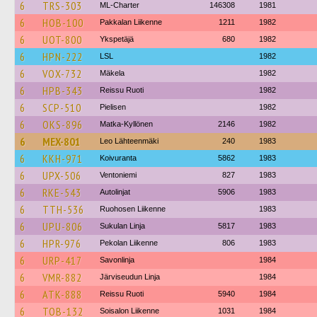
6
TRS-303
ML-Charter
146308
1981
6
HOB-100
Pakkalan Liikenne
1211
1982
6
UOT-800
Ykspetäjä
680
1982
6
HPN-222
LSL
1982
6
VOX-732
Mäkela
1982
6
HPB-343
Reissu Ruoti
1982
6
SCP-510
Pielisen
1982
6
OKS-896
Matka-Kyllönen
2146
1982
6
MEX-801
Leo Lähteenmäki
240
1983
6
KKH-971
Koivuranta
5862
1983
6
UPX-506
Ventoniemi
827
1983
6
RKE-543
Autolinjat
5906
1983
6
TTH-536
Ruohosen Liikenne
1983
6
UPU-806
Sukulan Linja
5817
1983
6
HPR-976
Pekolan Liikenne
806
1983
6
URP-417
Savonlinja
1984
6
VMR-882
Järviseudun Linja
1984
6
ATK-888
Reissu Ruoti
5940
1984
6
TOB-132
Soisalon Liikenne
1031
1984