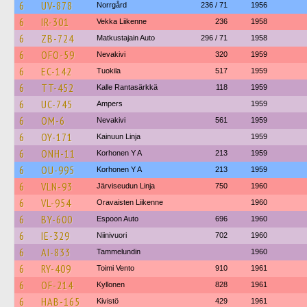
6
UV-878
Norrgård
236 / 71
1956
6
IR-301
Vekka Liikenne
236
1958
6
ZB-724
Matkustajain Auto
296 / 71
1958
6
OFO-59
Nevakivi
320
1959
6
EC-142
Tuokila
517
1959
6
TT-452
Kalle Rantasärkkä
118
1959
6
UC-745
Ampers
1959
6
OM-6
Nevakivi
561
1959
6
OY-171
Kainuun Linja
1959
6
ONH-11
Korhonen Y A
213
1959
6
OU-995
Korhonen Y A
213
1959
6
VLN-93
Järviseudun Linja
750
1960
6
VL-954
Oravaisten Liikenne
1960
6
BY-600
Espoon Auto
696
1960
6
IE-329
Niinivuori
702
1960
6
AI-833
Tammelundin
1960
6
RY-409
Toimi Vento
910
1961
6
OF-214
Kyllonen
828
1961
6
HAB-165
Kivistö
429
1961