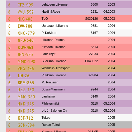
6
CFZ-999
Lehtosen Liikenne
6800
2003
6
VVU-392
Haldin&Rose
2931
04.2003
6
NIX-486
TLO
S030126
05.2003
6
EVV-708
Uuraisten Liikenne
9881
2004
6
XNO-779
P. Koivisto
3167
2004
6
NFU-346
Liikenne-Pasma
2004
6
KOV-461
Elimäen Liikenne
3313
2004
6
JHN-983
Länsilinjat
27034
2004
6
MMK-198
Suorsan Liikenne
P040322
2004
6
VPG-486
Wendelin Transport
2004
6
JJH-26
Pukkilan Liikenne
873-04
2004
6
BPM-833
M. Raittinen
2004
6
HZZ-360
Bussi-Manninen
9944
2004
6
MMC-380
Lauhamo
3140
2004
6
NKK-573
Pihlavamäki
3110
05.2004
6
NKK-573
L-l. J. Salonen Oy
3110
05.2004
6
KBF-712
Tokee
2005
6
GGN-584
Rukan Taksi
2005
Ketosen Liikenne
943-05
2005