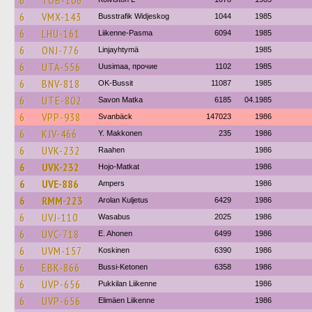
6
TOB-106
6
VMX-143
Busstrafik Widjeskog
1044
1985
6
LHU-161
Liikenne-Pasma
6094
1985
6
ONJ-776
Linjayhtymä
1985
6
UTA-556
Uusimaa, прочие
1102
1985
6
BNV-818
OK-Bussit
11087
1985
6
UTE-802
Savon Matka
6185
04.1985
6
VPP-938
Svanbäck
147023
1986
6
KJV-466
Y. Makkonen
235
1986
6
UVK-232
Raahen
1986
6
UVK-232
Hojo-Matkat
1986
6
UVE-886
Ampers
1986
6
RMM-223
Arolan Kuljetus
6429
1986
6
UVJ-110
Wasabus
2025
1986
6
UVC-718
E. Ahonen
6499
1986
6
UVM-157
Koskinen
6390
1986
6
EBK-866
Bussi-Ketonen
6358
1986
6
UVP-656
Pukkilan Liikenne
1986
6
UVP-656
Elimäen Liikenne
1986