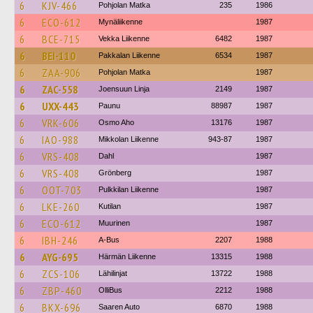
6
KJV-466
Pohjolan Matka
235
1986
6
ECO-612
Mynäliikenne
1987
6
BCE-715
Vekka Liikenne
6482
1987
6
BEI-110
Pakkalan Liikenne
6534
1987
6
ZAA-906
Pohjolan Matka
1987
6
ZAC-558
Joensuun Linja
2149
1987
6
UXX-443
Paunu
88987
1987
6
VRK-606
Osmo Aho
13176
1987
6
IAO-988
Mikkolan Liikenne
943-87
1987
6
VRS-408
Dahl
1987
6
VRS-408
Grönberg
1987
6
OOT-703
Pulkkilan Liikenne
1987
6
LKE-260
Kutilan
1987
6
ECO-612
Muurinen
1987
6
IBH-246
A-Bus
2207
1988
6
AYG-695
Härmän Liikenne
13315
1988
6
ZCS-106
Lähilinjat
13722
1988
6
ZBP-460
OlliBus
2212
1988
6
BKX-696
Saaren Auto
6870
1988