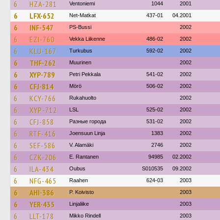
6
HZA-281
Ventoniemi
1044
2001
6
LFX-652
Net-Matkat
437-01
04.2001
6
INF-547
PS-Bussi
2002
6
EZI-760
Vekka Liikenne
486-02
2002
6
KLU-167
Turkubus
592-02
2002
6
THF-262
Muurinen
2002
6
XYP-789
Petri Pekkala
541-02
2002
6
CFJ-814
Mörö
506-02
2002
6
KCY-766
Rukahuolto
2002
6
XYP-712
LSL
525-02
2002
6
CFJ-858
Разные города
531-02
2002
6
RTF-416
Joensuun Linja
1383
2002
6
SEF-586
V. Alamäki
2746
2002
6
CZK-206
E. Rantanen
94985
02.2002
6
ILA-434
Oubus
S010535
09.2002
6
NFG-465
Raahen
624-03
2003
6
AHI-386
P. Koivisto
2003
6
YER-435
Linjaliike
2003
6
LLT-178
Mikko Rindell
2003