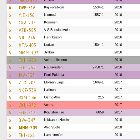
6
MMZ-972
6
OVB-516
Kaj Forsblom
1534-1
2016
6
YJE-156
Niemelä
1557-1
2016
6
CKA-235
Kosonen
2016
6
VZB-585
V-S Bussipalvelut
2016
6
NJU-246
Henriksson
2016
6
XTA-403
Kutilan
1504-1
2016
6
MMM-392
Jyrkilä
2016
6
EUH-939
Vekka Liikenne
2016
6
EOC-252
Rautaveden
275871
2016
6
JKA-833
Petri Pekkala
2016
6
ZLO-206
Möllärin Linjat
1609-1
2017
6
NKZ-339
Laitinen
2017
6
RXM-146
Osmo Aho
215
2017
6
CKU-972
Vesma
2017
6
EOR-816
Koiviston Tre
6659
2017
6
BVA-347
Nikkanen Helsinki
2018
6
MNM-709
Atro Vuolle
2018
6
FNJ-161
Lamminmäki
2018