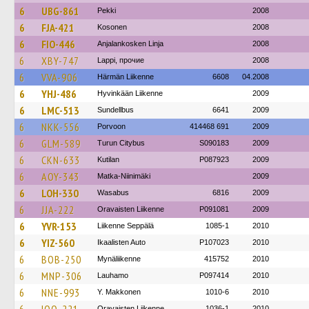
6
UBG-861
Pekki
2008
6
FJA-421
Kosonen
2008
6
FIO-446
Anjalankosken Linja
2008
6
XBY-747
Lappi, прочие
2008
6
VVA-906
Härmän Liikenne
6608
04.2008
6
YHJ-486
Hyvinkään Liikenne
2009
6
LMC-513
Sundellbus
6641
2009
6
NKK-556
Porvoon
414468 691
2009
6
GLM-589
Turun Citybus
S090183
2009
6
CKN-633
Kutilan
P087923
2009
6
AOY-343
Matka-Niinimäki
2009
6
LOH-330
Wasabus
6816
2009
6
JJA-222
Oravaisten Liikenne
P091081
2009
6
YVR-153
Liikenne Seppälä
1085-1
2010
6
YIZ-560
Ikaalisten Auto
P107023
2010
6
BOB-250
Mynäliikenne
415752
2010
6
MNP-306
Lauhamo
P097414
2010
6
NNE-993
Y. Makkonen
1010-6
2010
Oravaisten Liikenne
1036-1
2010