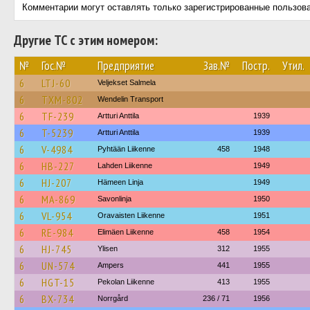
Комментарии могут оставлять только зарегистрированные пользов
Другие ТС с этим номером:
№
Гос.№
Предприятие
Зав.№
Постр.
Утил.
6
LTJ-60
Veljekset Salmela
6
TXM-802
Wendelin Transport
6
TF-239
Artturi Anttila
1939
6
T-5239
Artturi Anttila
1939
6
V-4984
Pyhtään Liikenne
458
1948
6
HB-227
Lahden Liikenne
1949
6
HJ-207
Hämeen Linja
1949
6
MA-869
Savonlinja
1950
6
VL-954
Oravaisten Liikenne
1951
6
RE-984
Elimäen Liikenne
458
1954
6
HJ-745
Ylisen
312
1955
6
UN-574
Ampers
441
1955
6
HGT-15
Pekolan Liikenne
413
1955
6
BX-734
Norrgård
236 / 71
1956