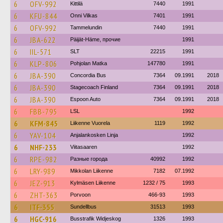
6
OFV-992
Kittilä
7440
1991
6
KFU-844
Onni Vilkas
7401
1991
6
OFV-992
Tammelundin
7440
1991
6
JBA-622
Päijät-Häme, прочие
1991
6
IIL-571
SLT
22215
1991
6
KLP-806
Pohjolan Matka
147780
1991
6
JBA-390
Concordia Bus
7364
09.1991
2018
6
JBA-390
Stagecoach Finland
7364
09.1991
2018
6
JBA-390
Espoon Auto
7364
09.1991
2018
6
FBB-795
LSL
1992
6
KFM-845
Liikenne Vuorela
1119
1992
6
YAV-104
Anjalankosken Linja
1992
6
NHF-233
Viitasaaren
1992
6
RPE-982
Разные города
40992
1992
6
LRY-989
Mikkolan Liikenne
7182
07.1992
6
JEZ-913
Kylmäsen Liikenne
1232 / 75
1993
6
ZHT-363
Porvoon
466-93
1993
6
ITF-355
Sundellbus
31513
1993
6
HGC-916
Busstrafik Widjeskog
1326
1993