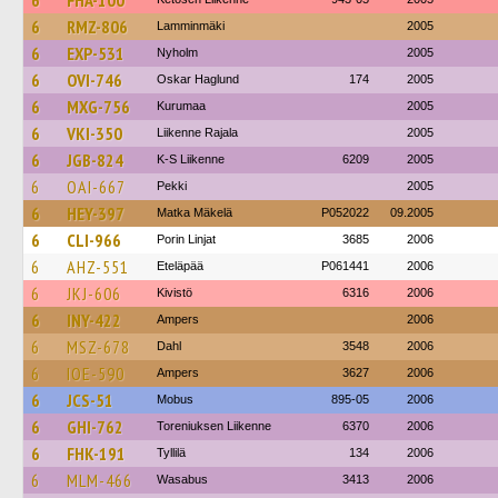
6
FHA-100
6
RMZ-806
Lamminmäki
2005
6
EXP-531
Nyholm
2005
6
OVI-746
Oskar Haglund
174
2005
6
MXG-756
Kurumaa
2005
6
VKI-350
Liikenne Rajala
2005
6
JGB-824
K-S Liikenne
6209
2005
6
OAI-667
Pekki
2005
6
HEY-397
Matka Mäkelä
P052022
09.2005
6
CLI-966
Porin Linjat
3685
2006
6
AHZ-551
Eteläpää
P061441
2006
6
JKJ-606
Kivistö
6316
2006
6
INY-422
Ampers
2006
6
MSZ-678
Dahl
3548
2006
6
IOE-590
Ampers
3627
2006
6
JCS-51
Mobus
895-05
2006
6
GHI-762
Toreniuksen Liikenne
6370
2006
6
FHK-191
Tyllilä
134
2006
6
MLM-466
Wasabus
3413
2006