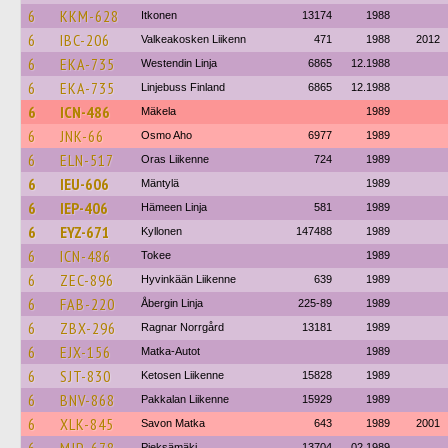
6
KKM-628
Itkonen
13174
1988
6
IBC-206
Valkeakosken Liikenn
471
1988
2012
6
EKA-735
Westendin Linja
6865
12.1988
6
EKA-735
Linjebuss Finland
6865
12.1988
6
ICN-486
Mäkela
1989
6
JNK-66
Osmo Aho
6977
1989
6
ELN-517
Oras Liikenne
724
1989
6
IEU-606
Mäntylä
1989
6
IEP-406
Hämeen Linja
581
1989
6
EYZ-671
Kyllonen
147488
1989
6
ICN-486
Tokee
1989
6
ZEC-896
Hyvinkään Liikenne
639
1989
6
FAB-220
Åbergin Linja
225-89
1989
6
ZBX-296
Ragnar Norrgård
13181
1989
6
EJX-156
Matka-Autot
1989
6
SJT-830
Ketosen Liikenne
15828
1989
6
BNV-868
Pakkalan Liikenne
15929
1989
6
XLK-845
Savon Matka
643
1989
2001
Pieksämäki
13704
02.1989