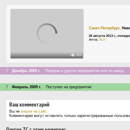
Санкт-Петербург
,
Нев
26 августа 2013 г., понед
Автор:
ALX
414
↑
Декабрь 2009 г.
Передан в другое предприятие или на завод
↑
Февраль 2009 г.
Поступил на предприятие
Ваш комментарий
Вы не
вошли на сайт
.
Комментарии могут оставлять только зарегистрированные пользов
Другие ТС с этим номером: