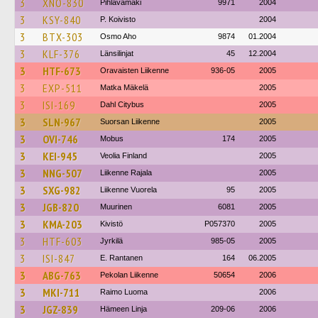
3
XNO-830
Pihlavamäki
9971
2004
3
KSY-840
P. Koivisto
2004
3
BTX-303
Osmo Aho
9874
01.2004
3
KLF-376
Länsilinjat
45
12.2004
3
HTF-673
Oravaisten Liikenne
936-05
2005
3
EXP-511
Matka Mäkelä
2005
3
ISI-169
Dahl Citybus
2005
3
SLN-967
Suorsan Liikenne
2005
3
OVI-746
Mobus
174
2005
3
KEI-945
Veolia Finland
2005
3
NNG-507
Liikenne Rajala
2005
3
SXG-982
Liikenne Vuorela
95
2005
3
JGB-820
Muurinen
6081
2005
3
KMA-203
Kivistö
P057370
2005
3
HTF-603
Jyrkilä
985-05
2005
3
ISI-847
E. Rantanen
164
06.2005
3
ABG-763
Pekolan Liikenne
50654
2006
3
MKI-711
Raimo Luoma
2006
3
JGZ-839
Hämeen Linja
209-06
2006