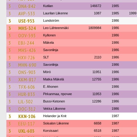
3
ONA-842
Kutilan
146672
1985
3
AVP-533
Laurilan Liikenne
1087
1985
1999
3
USE-953
Lundström
1986
3
MHS-324
Leo Lähteenmäki
1809984
1986
3
OOV-593
Kyllonen
1986
3
EBJ-244
Mäkela
1986
3
MHS-426
Savonlinja
1986
3
HXV-726
SLT
2110
1986
3
MHN-690
Savonlinja
1986
3
ONS-903
Mörö
11951
1986
3
XKM-817
Matka Mäkelä
12755
1986
3
TFX-606
E. Ahonen
1986
3
HUR-833
Pirkanmaa, прочие
11953
1986
3
LJL-302
Bussi-Ketonen
12286
1986
3
OOC-312
Vekka Liikenne
1986
3
KKN-106
Helander ja Knit
1987
3
EEU-117
Soisalon Liikenne
6658
1987
3
UXL-603
Korsisaari
6518
1987