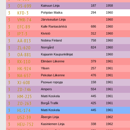
3
OS-699
Kainuun Linja
187
1958
3
KFD-3
Pohjolan Matka
294
1960
3
VMR-74
Järviseudun Linja
1960
3
EFC-89
Kalle Rantasärkkä
686
1960
3
IPT-3
Kivistö
312
1960
3
AÄ-813
Nobina Finland
758
1960
3
ZL-620
Norrgård
824
1960
3
OÄ-881
Kajaanin Kaupunkilinjat
1960
3
RX-110
Elimäen Liikenne
379
1961
3
HK-924
Ylisen
257
1961
3
NA-657
Pekolan Liikenne
476
1961
3
XJ-608
Разные города
158
1961
3
ZD-746
Ampers
554
1961
3
HM-225
Matti Koskela
445
1961
3
ZO-263
Borgå Trafik
425
1961
3
HL-174
Matti Koskela
445
1961
3
USZ-39
Åbergin Linja
1962
3
HEU-752
Kasiniemen Linja
338
1962