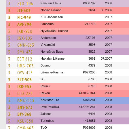
3
ZLO-196
Kainuun Tilaus
P058702
2006
3
JJT-303
Nobina Finland
3661
06.2006
3
FIC-949
K-O Johansson
2007
3
API-794
Lauhamo
242715
2007
3
IXB-920
Hyvinkään Liikenne
2007
3
JGX-803
Andersson
227-07
2007
3
GMN-663
V. Alamäki
3598
2007
3
SMJ-472
Norrgårds Buss
3822
2007
3
EET 612
Hakalan Liikenne
3661
07.2007
3
UBG-703
Busmo
4379
2008
3
OYV-415
Liikenne-Pasma
P077208
2008
3
SLT-503
SLT
6705
2008
3
IXB-955
Paunu
6716
2008
3
CLO-225
Revon
413052 341
2008
3
KMO-318
Koiviston Tre
S070281
2008
3
ZNY-673
Petri Pekkala
412796 287
2008
3
BJY-868
Jalobus
6497
2008
3
KSU-858
Turkubus
413651
2008
3
CMX-663
TLO
P093602
2009