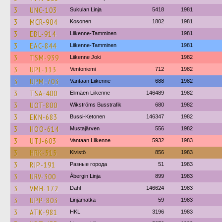
3
UNC-103
Sukulan Linja
5418
1981
3
MCR-904
Kosonen
1802
1981
3
EBL-914
Liikenne-Tamminen
1981
3
EAC-844
Liikenne-Tamminen
1981
3
TSM-939
Liikenne Joki
1982
3
UPL-113
Ventoniemi
712
1982
3
UPM-703
Vantaan Liikenne
688
1982
3
TSA-400
Elimäen Liikenne
146489
1982
3
UOT-800
Wikströms Busstrafik
680
1982
3
EKN-683
Bussi-Ketonen
146347
1982
3
HOO-614
Mustajärven
556
1982
3
UTJ-603
Vantaan Liikenne
5932
1983
3
HRK-515
Kivistö
856
1983
3
RJP-191
Разные города
51
1983
3
URV-300
Åbergin Linja
899
1983
3
VMH-172
Dahl
146624
1983
3
UPP-803
Linjamatka
59
1983
3
ATK-981
HKL
3196
1983