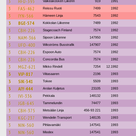
3
HFU-393
Valkeakosken Liikenn
919
1991
3
FAS-462
Reissu Ruoti
7499
1992
3
IYN-566
Hämeen Linja
7543
1992
3
BGE-574
Kokkolan Liikenne
7489
1992
3
CBH-226
Stagecoach Finland
7574
1992
3
NAM-366
Sipoon Liikenne
147950
1992
3
UFO-400
Wikströms Busstrafik
147907
1992
3
CBH-226
Espoon Auto
7574
1992
3
CBH-226
Concordia Bus
7574
1992
3
MGZ-621
Mikko Rindell
7254
12.1992
3
VIP-817
Viitasaaren
2196
1993
3
SIK-341
Tokee
5509
1993
3
AIY-444
Arolan Kuljetus
23105
1993
3
IVI-336
Pekkala
148132
1993
3
JGB-645
Tammelundin
74477
1993
3
CBH-375
Metsälän Linja
456-93 221
1993
3
KGC-237
Wendelin Transport
148135
1993
3
NIN-560
Pihlavamäki
147541
1993
3
NIN-560
Miodex
147541
1993