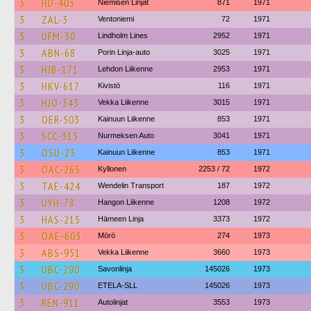
3
HD-403
Niemisen Linjat
871
1971
3
ZAL-3
Ventoniemi
72
1971
3
UFM-30
Lindholm Lines
2952
1971
3
ABN-68
Porin Linja-auto
3025
1971
3
HJB-171
Lehdon Liikenne
2953
1971
3
HKV-617
Kivistö
116
1971
3
HJO-343
Vekka Liikenne
3015
1971
3
OER-503
Kainuun Liikenne
853
1971
3
SCC-313
Nurmeksen Auto
3041
1971
3
OSU-23
Kainuun Liikenne
853
1971
3
OAC-265
Kyllonen
2253 / 72
1972
3
TAE-424
Wendelin Transport
187
1972
3
UYH-78
Hangon Liikenne
1208
1972
3
HAS-215
Hämeen Linja
3373
1972
3
OAE-603
Mörö
274
1973
3
ABS-951
Vekka Liikenne
3660
1973
3
UBC-290
Savonlinja
145026
1973
3
UBC-290
ETELA-SLL
145026
1973
3
REN-911
Autolinjat
3553
1973