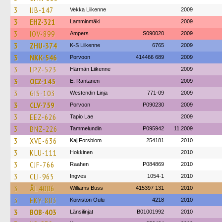
3
IJB-147
Vekka Liikenne
2009
3
EHZ-321
Lamminmäki
2009
3
IOV-899
Ampers
S090020
2009
3
ZHU-374
K-S Liikenne
6765
2009
3
NKK-546
Porvoon
414466 689
2009
3
LPZ-523
Härmän Liikenne
2009
3
OCZ-145
E. Rantanen
2009
3
GIS-103
Westendin Linja
771-09
2009
3
CLV-759
Porvoon
P090230
2009
3
EEZ-626
Tapio Lae
2009
3
BNZ-226
Tammelundin
P095942
11.2009
3
XVE-636
Kaj Forsblom
254181
2010
3
KLU-111
Hokkinen
2010
3
CJF-766
Raahen
P084869
2010
3
CLI-965
Ingves
1054-1
2010
3
ÅL 4006
Williams Buss
415397 131
2010
3
EKY-803
Koiviston Oulu
4218
2010
3
BOB-403
Länsilinjat
B01001992
2010