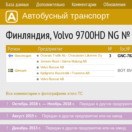
База данных
Дополнительно
Комментарии
Обновления
Автобусный транспорт
Финляндия, Volvo 9700HD NG №
Регион
Предприятие
№
Гос.№
Oravais Trafik Ab - Oravaisten Liikenne Oy
3
GNC-78
Финляндия
Jensen-Buss i Särna-Malung AB
Volvo Bussar AB
BOT 85
Швеция
Kjellgrens Busstrafik i Tranemo AB
Volvo Bussar AB
Все комментарии к фотографиям этого ТС
↑
Октябрь 2018 г. — Ноябрь 2018 г.
Передан в другое предприяти
↑
Август 2015 г.
Передан в другое предприятие или на завод
↑
Декабрь 2013 г.
Передан в другое предприятие или на завод