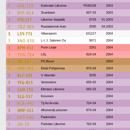
3
SKK-223
Kokkolan Liikenne
P030109
2003
3
XYP-814
Svanbäck
607-03
2003
3
FFR-217
Liikenne Seppälä
9733
01.2003
3
TKZ-989
Rautalammin Auto
2930
04.2003
3
LSY-771
Viitasaaren
101217
2004
3
XNO-830
L-l. J. Salonen Oy
9971
2004
3
BPM-852
Porin Linjat
3291
2004
3
TPG-784
LSL
820-04
2004
3
VBI-362
PS-Bussi
2004
3
HMF-311
Etelä-Pohjanmaa
876-04
2004
3
BLF-603
V. Alamäki
3035
2004
3
YFG-815
Ventoniemi
655-03
2004
3
CGH-251
Elimäen Liikenne
665-03
2004
3
SLG-357
Kosonen
2004
3
NGB-990
Tjt Ari Arvela
754-04
2004
3
HMF-312
Alhonen&Lastunen
875-04
2004
3
GHT-646
Paakinaho
2004
3
JJH-23
Pukkilan Liikenne
762-04
2004