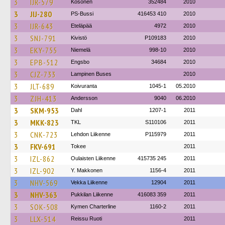
3
IJR-579
Kosonen
352484
2010
3
JIJ-280
PS-Bussi
416453 410
2010
3
IJR-643
Eteläpää
4972
2010
3
SNJ-791
Kivistö
P109183
2010
3
EKY-755
Niemelä
998-10
2010
3
EPB-512
Engsbo
34684
2010
3
CJZ-733
Lampinen Buses
2010
3
JLT-689
Koivuranta
1045-1
05.2010
3
ZJH-413
Andersson
9040
06.2010
3
SKM-953
Dahl
1207-1
2011
3
MKK-823
TKL
S110106
2011
3
CNK-723
Lehdon Liikenne
P115979
2011
3
FKV-691
Tokee
2011
3
IZL-862
Oulaisten Liikenne
415735 245
2011
3
IZL-902
Y. Makkonen
1156-4
2011
3
NHV-569
Vekka Liikenne
12904
2011
3
NHV-363
Pukkilan Liikenne
416083 359
2011
3
SOK-508
Kymen Charterline
1160-2
2011
3
LLX-514
Reissu Ruoti
2011