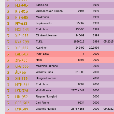
3
FEF-603
Tapio Lae
1999
3
KIS-813
Valkeakosken Liikenn
2194
1999
3
HIS-305
Makkonen
1999
3
FIY-653
Lepikonmäki
25067
1999
3
MXI-143
Turkubus
130-98
1999
3
XIB-937
Elimäen Liikenne
246-99
1999
3
KYA-799
TuKL
1836013
1999
05.2015
3
XIB-882
Koskinen
242-99
10.1999
3
EAE-503
Porin Linjat
7
2000
3
ZIV-756
HelB
8497
2000
3
CFG-333
Mikkolan Liikenne
2000
3
ÅLP 33
Williams Buss
319-00
2000
3
XIB-915
Hangon Liikenne
2000
3
MYF-264
Turkubus
8509
2000
3
LYB-326
V-M Mikkola
2175 / 347
2000
3
LIB-932
Ragnar Norrgård
2000
3
GCS-502
Jani Rinne
9234
2000
3
LYB-389
Liikenne Norppa
2375 / 156
2000
09.2022