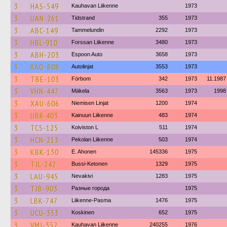
3
HAS-549
Kauhavan Liikenne
1973
3
UAN-261
Tidstrand
355
1973
3
ABC-149
Tammelundin
2292
1973
3
HBL-910
Forssan Liikenne
3480
1973
3
ABH-203
Espoon Auto
3658
1973
3
RAO-808
Autolinjat
3553
1973
3
TBE-103
Förbom
342
1973
11.1987
3
VHN-447
Mäkela
3563
1973
1998
3
XAU-606
Niemisen Linjat
1200
1974
3
UBR-403
Kainuun Liikenne
483
1974
3
TCS-125
Koiviston L
511
1974
3
HCN-213
Pekolan Liikenne
503
1974
3
KBK-130
E. Ahonen
145336
1975
3
TJL-242
Bussi-Ketonen
1329
1975
3
LAU-945
Nevakivi
1283
1975
3
TJB-903
Разные города
1975
3
LBK-747
Liikenne-Pasma
1476
1975
3
UCU-353
Koskinen
652
1975
3
VMJ-352
Kauhavan Liikenne
240255
1976