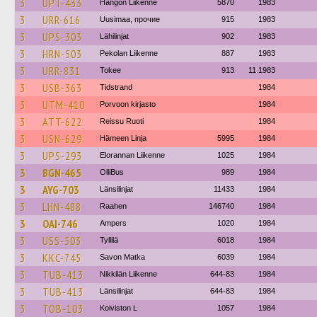
3
UPT-433
Hangon Liikenne
5870
1983
3
URR-616
Uusimaa, прочие
915
1983
3
UPS-303
Lähilinjat
902
1983
3
HRN-503
Pekolan Liikenne
887
1983
3
URR-831
Tokee
913
11.1983
3
USB-363
Tidstrand
1984
3
UTM-410
Porvoon kirjasto
1984
3
ATT-622
Reissu Ruoti
1984
3
USN-629
Hämeen Linja
5995
1984
3
UPS-293
Elorannan Liikenne
1025
1984
3
BGN-465
OlliBus
989
1984
3
AYG-703
Länsilinjat
11433
1984
3
LHN-488
Raahen
146740
1984
3
OAI-746
Ampers
1020
1984
3
USS-503
Tyllilä
6018
1984
3
KKC-745
Savon Matka
6039
1984
3
TUB-413
Nikkilän Liikenne
644-83
1984
3
TUB-413
Länsilinjat
644-83
1984
3
TOB-103
Koiviston L
1057
1984