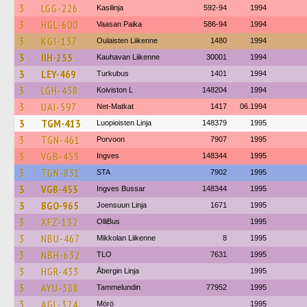
3
LGG-226
Kasilinja
592-94
1994
3
HGL-600
Vaasan Paika
586-94
1994
3
KGJ-137
Oulaisten Liikenne
1480
1994
3
IIH-255
Kauhavan Liikenne
30001
1994
3
LEY-469
Turkubus
1401
1994
3
LGH-438
Koiviston L
148204
1994
3
UAI-597
Net-Matkat
1417
06.1994
3
TGM-413
Luopioisten Linja
148379
1995
3
TGN-461
Porvoon
7907
1995
3
VGB-453
Ingves
148344
1995
3
TGN-831
STA
7902
1995
3
VGB-453
Ingves Bussar
148344
1995
3
BGO-965
Joensuun Linja
1671
1995
3
XFZ-132
OlliBus
1995
3
NBU-467
Mikkolan Liikenne
8
1995
3
NBH-632
TLO
7631
1995
3
HGR-433
Åbergin Linja
1995
3
AYU-388
Tammelundin
77952
1995
3
AGL-324
Mörö
1995