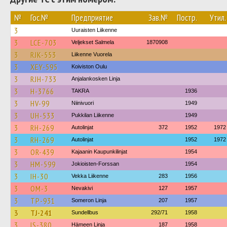
№
Гос.№
Предприятие
Зав.№
Постр.
Утил.
3
Uuraisten Liikenne
3
LCE-703
Veljekset Salmela
1870908
3
RJK-553
Liikenne Vuorela
3
XEY-595
Koiviston Oulu
3
RJH-733
Anjalankosken Linja
3
H-3766
TAKRA
1936
3
HV-99
Niinivuori
1949
3
UH-533
Pukkilan Liikenne
1949
3
RH-269
Autolinjat
372
1952
1972
3
RH-269
Autolinjat
1952
1972
3
OR-439
Kajaanin Kaupunkilinjat
1954
3
HM-599
Jokioisten-Forssan
1954
3
IH-30
Vekka Liikenne
283
1956
3
OM-3
Nevakivi
127
1957
3
TP-931
Someron Linja
207
1957
3
TJ-241
Sundellbus
292/71
1958
3
IS-380
Hämeen Linja
187
1958