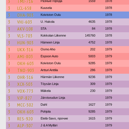
3
TMJ-716
Разные города
1559
1978
3
LCL-658
Kuusela
1978
3
OHA-903
Koiviston Oulu
1978
3
VHJ-603
U. Hakola
4635
1978
3
AKV-108
STA
84
1978
3
VLS-703
Kokkolan Liikenne
145760
1978
3
HUN-903
Hämeen Linja
4752
1978
3
UKX-316
Osmo Aho
202
1979
3
AMJ-803
Espoon Auto
5003
1979
3
OKH-603
Koiviston Oulu
9285
1979
3
TNO-903
Artturi Anttila
286
1979
3
OHR-516
Härmän Liikenne
9236
1979
3
XCX-503
Töysän Linja
309
1979
3
VOX-773
Mäkela
230
1979
3
VJP-827
Järviseudun Linja
1979
3
MCC-502
Dahl
1627
1979
3
OKH-603
Pohjola
9285
1979
3
RES-920
Etelä-Savo, прочие
1615
1979
3
ALP-307
J & A Mylläri
1979