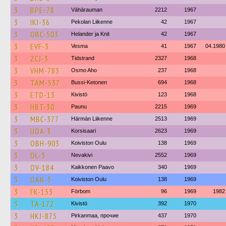
3
BPE-78
Vähärauman
2212
1967
3
IKI-36
Pekolan Liikenne
42
1967
3
OBC-503
Helander ja Knit
42
1967
3
EVF-3
Vesma
41
1967
04.1980
3
ZCJ-3
Tidstrand
2327
1968
3
VHM-783
Osmo Aho
237
1968
3
TAM-537
Bussi-Ketonen
694
1968
3
ETD-13
Kivistö
123
1968
3
HBT-30
Paunu
2215
1969
3
MBC-377
Härmän Liikenne
2513
1969
3
UOA-3
Korsisaari
2623
1969
3
OBH-903
Koiviston Oulu
138
1969
3
OL-3
Nevakivi
2552
1969
3
OV-184
Kaikkonen Paavo
340
1969
3
OAN-3
Koiviston Oulu
138
1969
3
FK-153
Förbom
96
1969
1982
3
TA-172
Kivistö
392
1970
3
HKJ-875
Pirkanmaa, прочие
437
1970