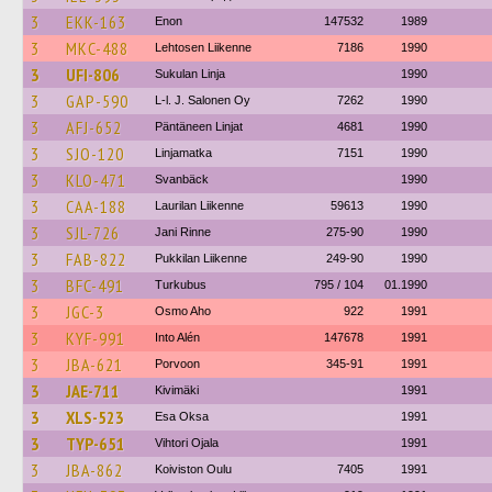
3
EKK-163
Enon
147532
1989
3
MKC-488
Lehtosen Liikenne
7186
1990
3
UFI-806
Sukulan Linja
1990
3
GAP-590
L-l. J. Salonen Oy
7262
1990
3
AFJ-652
Päntäneen Linjat
4681
1990
3
SJO-120
Linjamatka
7151
1990
3
KLO-471
Svanbäck
1990
3
CAA-188
Laurilan Liikenne
59613
1990
3
SJL-726
Jani Rinne
275-90
1990
3
FAB-822
Pukkilan Liikenne
249-90
1990
3
BFC-491
Turkubus
795 / 104
01.1990
3
JGC-3
Osmo Aho
922
1991
3
KYF-991
Into Alén
147678
1991
3
JBA-621
Porvoon
345-91
1991
3
JAE-711
Kivimäki
1991
3
XLS-523
Esa Oksa
1991
3
TYP-651
Vihtori Ojala
1991
3
JBA-862
Koiviston Oulu
7405
1991