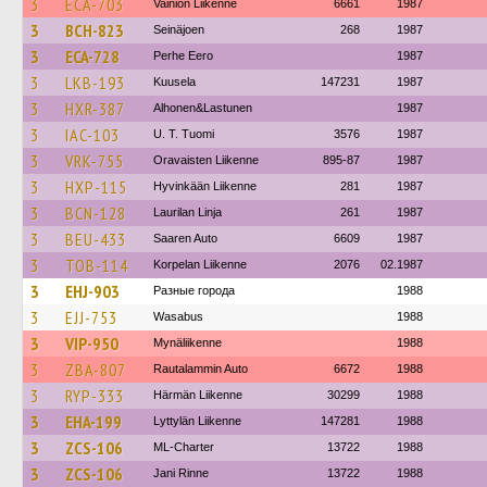
3
ECA-703
Vainion Liikenne
6661
1987
3
BCH-823
Seinäjoen
268
1987
3
ECA-728
Perhe Eero
1987
3
LKB-193
Kuusela
147231
1987
3
HXR-387
Alhonen&Lastunen
1987
3
IAC-103
U. T. Tuomi
3576
1987
3
VRK-755
Oravaisten Liikenne
895-87
1987
3
HXP-115
Hyvinkään Liikenne
281
1987
3
BCN-128
Laurilan Linja
261
1987
3
BEU-433
Saaren Auto
6609
1987
3
TOB-114
Korpelan Liikenne
2076
02.1987
3
EHJ-903
Разные города
1988
3
EJJ-753
Wasabus
1988
3
VIP-950
Mynäliikenne
1988
3
ZBA-807
Rautalammin Auto
6672
1988
3
RYP-333
Härmän Liikenne
30299
1988
3
EHA-199
Lyttylän Liikenne
147281
1988
3
ZCS-106
ML-Charter
13722
1988
3
ZCS-106
Jani Rinne
13722
1988