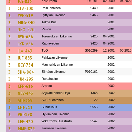
3
JCY-835
Koivuranta
149181
02.2000
04.2022
3
CLA-300
Pasi Piirainen
9449
2001
3
YVP-519
Lyttylän Liikenne
9465
2001
3
MRG-840
Talma Bus
2001
3
NEO-520
Revon
2001
3
RYK-686
Toreniuksen Liikenne
9425
04.2001
3
RYK-686
Rautaveden
9425
04.2001
3
ILA-449
TLO
S010299
12.2001
08.2018
3
IUF-883
Pakkalan Liikenne
2002
3
KCY-754
Mannerkiven Liikenne
2002
3
SKA-864
Elimäen Liikenne
P010162
2002
3
FJM-295
Rukahuolto
2002
3
CFP-616
Arpeco
2002
3
NEV-443
Anjalankosken Linja
1368
2002
3
AHI-359
S & P Lehtonen
22
2002
3
CHJ-211
Sundellbus
9555
2002
3
VBI-198
Hyvinkään Liikenne
2002
3
LEF-470
Wikströms Busstrafik
9547
2002
3
MMF-829
Järvisen Liikenne
2002