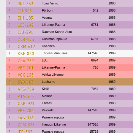
3
RNL-333
Toimi Vento
1988
3
EJJ-303
Förbom
542
1988
3
EHJ-103
Vesma
1988
3
LKE-142
Liikenne-Pasma
6751
1988
3
EJU-391
Rauman Kohde-Auto
1988
3
ZCB-123
Uusimaa, прочие
6787
1988
3
ORM-612
Kosonen
1988
3
KBF-840
Järviseudun Linja
147548
1989
3
ZEA-232
LSL
6994
1989
3
VBF-201
Liikenne-Pasma
710
1989
3
VGC-153
Vekka Liikenne
1989
3
SYO-803
Lauhamo
1989
3
AFB-789
Kittilä
7084
1989
3
VTV-303
Mäkela
1989
3
OSB-921
Ervasti
1989
3
VBF-286
Pekkala
147510
1989
3
FAB-341
Разные города
1989
3
ZEM-373
Hangon Liikenne
147516
1989
3
IEE-393
Разные города
15715
1989