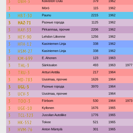
3
OBH-3
Koiviston Oulu
379
1962
3
Mörö
115
1962
3
HBT-30
Paunu
2215
1962
3
HAZ-71
Разные города
1125
1962
3
HAY-33
Pirkanmaa, прочие
2206
1962
3
HEY-90
Lehdon Liikenne
1256
1962
3
HFH-12
Kasiniemen Linja
338
1962
3
HSM-27
Kasiniemen Linja
338
1962
3
KM-699
E. Ahonen
123
1963
3
THL-3
Särkisalon
493
1963
1977
3
TRU-3
Artturi Anttila
217
1964
3
MD-783
Uusimaa, прочие
1626
1964
3
UGL-3
Разные города
3970
1964
3
UCV-3
Uusimaa, прочие
1964
3
TOO-3
Förbom
530
1964
1973
3
UGE-10
Kyllonen
1676
1965
3
TCL-323
Jussilan Autoliike
1776
1965
3
HK-552
Tokee
521
1965
3
HVM-76
Anton Mäntylä
301
1965