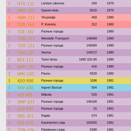
3
HTU-121
Lehdon Liikenne
269
1979
3
AMO-603
Saaren Auto
5015
1979
3
HNM-222
Ykspetäjä
469
1980
3
TOB-160
P. Koivisto
312
1980
3
TOE-282
Разные города
1980
3
TOO-252
Wendelin Transport
146069
1980
3
TOO-252
Разные города
146069
1980
3
TOO-103
Vesma
145072
1980
3
REX-322
Toimi Vento
1685 325-80
1980
3
ANM-101
Разные города
416
1980
3
HMC-103
Paunu
9329
1980
3
KEO-900
Разные города
1186
1981
3
VKV-690
Ingves Bussar
504
1981
3
VLR-493
Mäkela
529
1981
3
UMP-833
Разные города
146168
1981
3
UUV-803
Разные города
15
1981
3
UNS-451
Rajala
574
1981
3
HOJ-470
Kasiniemen Linja
192826
1981
3
TPN-106
Päntäneen Linjat
5398
1981