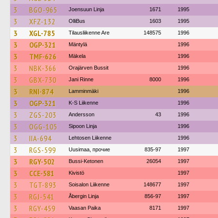
3
BGO-965
Joensuun Linja
1671
1995
3
XFZ-132
OlliBus
1603
1995
3
XGL-785
Tilausliikenne Are
148575
1996
3
OGP-321
Mäntylä
1996
3
TMF-626
Mäkela
1996
3
NBK-366
Orajärven Bussit
1996
3
GBX-730
Jani Rinne
8000
1996
3
RNI-874
Lamminmäki
1996
3
OGP-321
K-S Liikenne
1996
3
ZGS-203
Andersson
43
1996
3
OGG-105
Sipoon Linja
1996
3
IIA-694
Lehtosen Liikenne
1996
3
RGS-599
Uusimaa, прочие
835-97
1997
3
RGY-502
Bussi-Ketonen
26054
1997
3
CCE-581
Kivistö
1997
3
TGT-893
Soisalon Liikenne
148677
1997
3
RGJ-541
Åbergin Linja
856-97
1997
3
RGY-459
Vaasan Paika
8171
1997