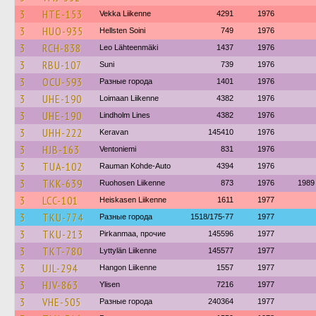
3
HTE-153
Vekka Liikenne
4291
1976
3
HUO-935
Hellsten Soini
749
1976
3
RCH-838
Leo Lähteenmäki
1437
1976
3
RBU-107
Suni
739
1976
3
OCU-593
Разные города
1401
1976
3
UHE-190
Loimaan Liikenne
4382
1976
3
UHE-190
Lindholm Lines
4382
1976
3
UHH-222
Keravan
145410
1976
3
HJB-163
Ventoniemi
831
1976
3
TUA-102
Rauman Kohde-Auto
4394
1976
3
TKK-639
Ruohosen Liikenne
873
1976
1989
3
LCC-101
Heiskasen Liikenne
1611
1977
3
TKU-774
Разные города
1518/175-77
1977
3
TKU-213
Pirkanmaa, прочие
145596
1977
3
TKT-780
Lyttylän Liikenne
145577
1977
3
UJL-294
Hangon Liikenne
1557
1977
3
HJV-863
Ylisen
7216
1977
3
VHE-505
Разные города
240364
1977