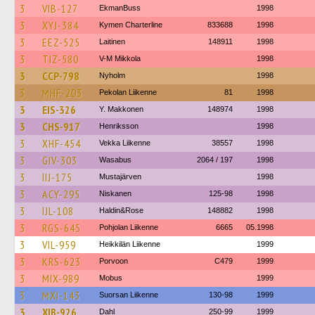
3
VIB-127
EkmanBuss
1998
3
XYJ-384
Kymen Charterline
833688
1998
3
EEZ-525
Laitinen
148911
1998
3
TIZ-580
V-M Mikkola
1998
3
CCP-798
Nyholm
1998
3
MHF-203
Pekolan Liikenne
81
1998
3
EIS-326
Y. Makkonen
148974
1998
3
CHS-917
Henriksson
1998
3
XHF-454
Vekka Liikenne
38557
1998
3
GIV-303
Wasabus
2064 / 197
1998
3
IIJ-175
Mustajärven
1998
3
ACY-295
Niskanen
125-98
1998
3
IJL-108
Haldin&Rose
148882
1998
3
RGS-645
Pohjolan Liikenne
6665
05.1998
3
VIL-959
Heikkilän Liikenne
1999
3
KRS-623
Porvoon
C479
1999
3
MIX-989
Mobus
1999
3
MXI-143
Suorsan Liikenne
130-98
1999
3
XIB-926
Dahl
250-99
1999