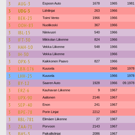
3
AUG-3
Espoon Auto
1678
1965
1981
3
UDG-3
Lähilinjat
263
1966
3
BEK-23
Toimi Vento
1966
1966
3
OOH-83
Nuolikoski
367
1966
3
IBL-15
Niinivuori
540
1966
3
IFT-30
Mikkolan Liikenne
824
1966
3
HAH-10
Vekka Liikenne
548
1966
3
IH-30
Vekka Liikenne
1966
3
OPX-5
Kaikkonen Paavo
827
1966
3
LBX-176
Kuusela
1966
1978
3
LHH-25
Kuusela
1966
1978
3
BY-12
Saaren Auto
1928
1966
09.1978
3
ERZ-6
Kauhavan Liikenne
9
1967
3
UPX-90
Aaltonen
2146
1967
3
SEP-40
Enon
241
1967
3
BPE-78
Porin Linjat
2212
1967
3
RBL-781
Elimäen Liikenne
27
1967
3
ZAA-71
Porvoon
2143
1967
3
BHS-3
Paikallislinjat
2086
1967