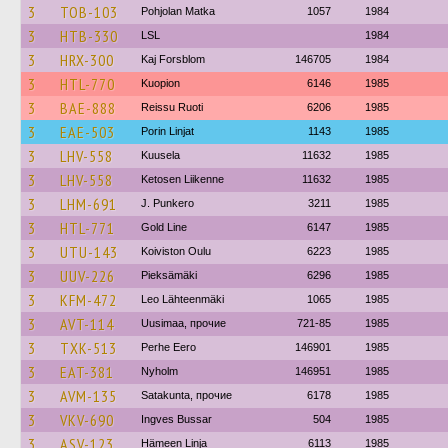
3
TOB-103
Pohjolan Matka
1057
1984
3
HTB-330
LSL
1984
3
HRX-300
Kaj Forsblom
146705
1984
3
HTL-770
Kuopion
6146
1985
3
BAE-888
Reissu Ruoti
6206
1985
3
EAE-503
Porin Linjat
1143
1985
3
LHV-558
Kuusela
11632
1985
3
LHV-558
Ketosen Liikenne
11632
1985
3
LHM-691
J. Punkero
3211
1985
3
HTL-771
Gold Line
6147
1985
3
UTU-143
Koiviston Oulu
6223
1985
3
UUV-226
Pieksämäki
6296
1985
3
KFM-472
Leo Lähteenmäki
1065
1985
3
AVT-114
Uusimaa, прочие
721-85
1985
3
TXK-513
Perhe Eero
146901
1985
3
EAT-381
Nyholm
146951
1985
3
AVM-135
Satakunta, прочие
6178
1985
3
VKV-690
Ingves Bussar
504
1985
3
ASV-123
Hämeen Linja
6113
1985