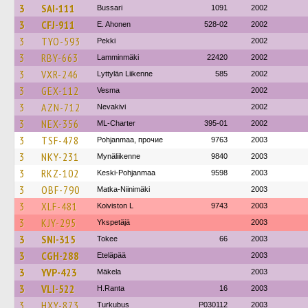
3
SAI-111
Bussari
1091
2002
3
CFJ-911
E. Ahonen
528-02
2002
3
TYO-593
Pekki
2002
3
RBY-663
Lamminmäki
22420
2002
3
VXR-246
Lyttylän Liikenne
585
2002
3
GEX-112
Vesma
2002
3
AZN-712
Nevakivi
2002
3
NEX-356
ML-Charter
395-01
2002
3
TSF-478
Pohjanmaa, прочие
9763
2003
3
NKY-231
Mynäliikenne
9840
2003
3
RKZ-102
Keski-Pohjanmaa
9598
2003
3
OBF-790
Matka-Niinimäki
2003
3
XLF-481
Koiviston L
9743
2003
3
KJY-295
Ykspetäjä
2003
3
SNI-315
Tokee
66
2003
3
CGH-288
Eteläpää
2003
3
YVP-423
Mäkela
2003
3
VLI-522
H.Ranta
16
2003
3
HXY-873
Turkubus
P030112
2003