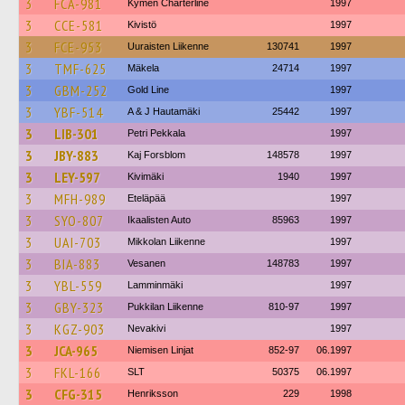
3
FCA-981
Kymen Charterline
1997
3
CCE-581
Kivistö
1997
3
FCE-953
Uuraisten Liikenne
130741
1997
3
TMF-625
Mäkela
24714
1997
3
GBM-252
Gold Line
1997
3
YBF-514
A & J Hautamäki
25442
1997
3
LIB-301
Petri Pekkala
1997
3
JBY-883
Kaj Forsblom
148578
1997
3
LEY-597
Kivimäki
1940
1997
3
MFH-989
Eteläpää
1997
3
SYO-807
Ikaalisten Auto
85963
1997
3
UAI-703
Mikkolan Liikenne
1997
3
BIA-883
Vesanen
148783
1997
3
YBL-559
Lamminmäki
1997
3
GBY-323
Pukkilan Liikenne
810-97
1997
3
KGZ-903
Nevakivi
1997
3
JCA-965
Niemisen Linjat
852-97
06.1997
3
FKL-166
SLT
50375
06.1997
3
CFG-315
Henriksson
229
1998